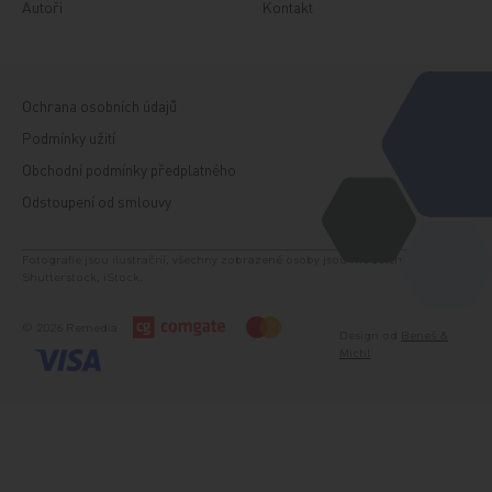
Autoři
Kontakt
Ochrana osobních údajů
Podmínky užití
Obchodní podmínky předplatného
Odstoupení od smlouvy
Fotografie jsou ilustrační, všechny zobrazené osoby jsou modelem. Zdroj:
Shutterstock, iStock.
© 2026 Remedia
Design od
Beneš &
Michl