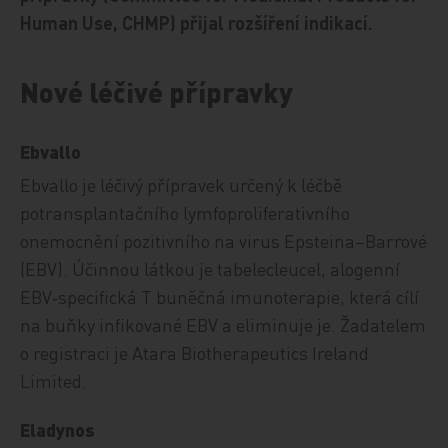
Human Use, CHMP) přijal rozšíření indikací.
Nové léčivé přípravky
Ebvallo
Ebvallo je léčivý přípravek určený k léčbě
potransplantačního lymfoproliferativního
onemocnění pozitivního na virus Epsteina–Barrové
(EBV). Účinnou látkou je tabelecleucel, alogenní
EBV‑specifická T buněčná imunoterapie, která cílí
na buňky infikované EBV a eliminuje je. Žadatelem
o registraci je Atara Biotherapeutics Ireland
Limited.
Eladynos