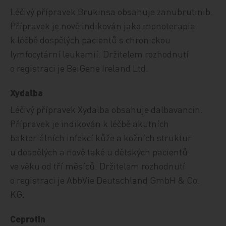
Léčivý přípravek Brukinsa obsahuje zanubrutinib.
Přípravek je nově indikován jako monoterapie
k léčbě dospělých pacientů s chronickou
lymfocytární leukemií. Držitelem rozhodnutí
o registraci je BeiGene Ireland Ltd.
Xydalba
Léčivý přípravek Xydalba obsahuje dalbavancin.
Přípravek je indikován k léčbě akutních
bakteriálních infekcí kůže a kožních struktur
u dospělých a nově také u dětských pacientů
ve věku od tří měsíců. Držitelem rozhodnutí
o registraci je AbbVie Deutschland GmbH & Co.
KG.
Ceprotin