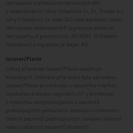
retinopatie u předčasně narozených dětí
s onemocněním zóny I (stadium 1+, 2+, 3 nebo 3+),
zóny II (stadium 2+ nebo 3+) nebo agresivní zadní
retinopatie nedonošených (agressive posterior
retinopathy of prematurity, AP‑ROP). Držitelem
rozhodnutí o registraci je Bayer AG.
Iscover/Plavix
Léčivý přípravek Iscover/Plavix obsahuje
klopidogrel. Indikace přípravku byla upravena;
Iscover/Plavix je indikován u akutního infarktu
myokardu s elevací segmentu ST v kombinaci
s kyselinou acetylsalicylovou u pacientů
podstupujících perkutánní koronární intervenci
(včetně pacientů podstupujících zavedení stentu)
nebo u léčených pacientů vhodných