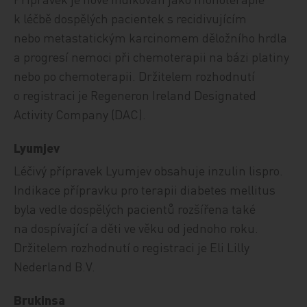
k léčbě dospělých pacientek s recidivujícím
nebo metastatickým karcinomem děložního hrdla
a progresí nemoci při chemoterapii na bázi platiny
nebo po chemoterapii. Držitelem rozhodnutí
o registraci je Regeneron Ireland Designated
Activity Company (DAC).
Lyumjev
Léčivý přípravek Lyumjev obsahuje inzulin lispro.
Indikace přípravku pro terapii diabetes mellitus
byla vedle dospělých pacientů rozšířena také
na dospívající a děti ve věku od jednoho roku.
Držitelem rozhodnutí o registraci je Eli Lilly
Nederland B.V.
Brukinsa