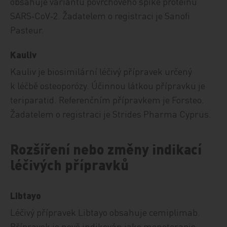
obsahuje variantu povrchového spike proteinu
SARS‑CoV‑2. Žadatelem o registraci je Sanofi
Pasteur.
Kauliv
Kauliv je biosimilární léčivý přípravek určený
k léčbě osteo­po­ró­zy. Účinnou látkou přípravku je
teriparatid. Re­fe­ren­čním přípravkem je Forsteo.
Žadatelem o registraci je Strides Pharma Cyprus.
Rozšíření nebo změny indikací
léčivých přípravků
Libtayo
Léčivý přípravek Libtayo obsahuje cemiplimab.
Přípravek je nově indikován jako monoterapie