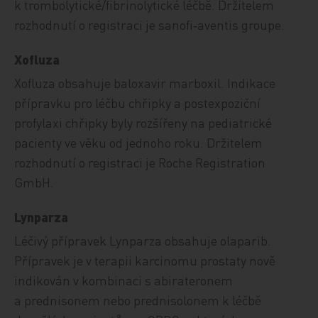
k trombolytické/fibrinolytické léčbě. Držitelem
rozhodnutí o registraci je sanofi‑aventis groupe.
Xofluza
Xofluza obsahuje baloxavir marboxil. Indikace
přípravku pro léčbu chřipky a postexpoziční
profylaxi chřipky byly rozšířeny na pediatrické
pacienty ve věku od jednoho roku. Držitelem
rozhodnutí o registraci je Roche Registration
GmbH.
Lynparza
Léčivý přípravek Lynparza obsahuje olaparib.
Přípravek je v terapii karcinomu prostaty nově
indikován v kombinaci s abirateronem
a prednisonem nebo prednisolonem k léčbě