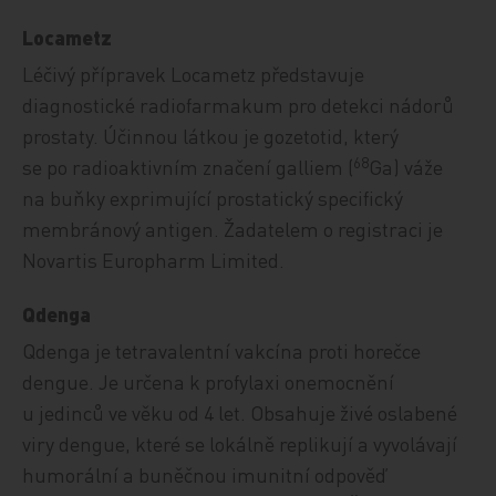
Locametz
Léčivý přípravek Locametz představuje
diagnostické radiofarmakum pro detekci nádorů
prostaty. Účinnou látkou je gozetotid, který
68
se po radioaktivním značení galliem (
Ga) váže
na buňky exprimující prostatický specifický
membránový antigen. Žadatelem o registraci je
Novartis Europharm Limited.
Qdenga
Qdenga je tetravalentní vakcína proti horečce
dengue. Je určena k profylaxi onemocnění
u jedinců ve věku od 4 let. Obsahuje živé oslabené
viry dengue, které se lokálně replikují a vyvolávají
humorální a buněčnou imunitní odpověď