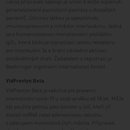
Léčivý přípravek Spevigo je určen k léčbě vzplanutí
generalizované pustulózní psoriázy u dospělých
pacientů. Účinnou látkou je spesolimab,
imunosupresivum a inhibitor interleukinu. Jedná
se o humanizovanou monoklonální protilátku
IgG
, která blokuje signalizaci cestou receptoru
1
pro interleukin 36 a brání následné aktivaci
prozánětlivých drah. Žadatelem o registraci je
Boehringer Ingelheim International GmbH.
VidPrevtyn Beta
VidPrevtyn Beta je vakcína pro prevenci
onemocnění covid‑19 u osob ve věku od 18 let. Může
být použita jednou jako booster u lidí, kteří již
dostali mRNA nebo adenovirovou vakcínu,
s odstupem minimálně čtyři měsíce. Přípravek