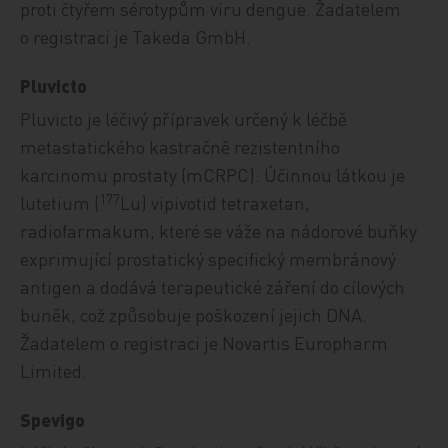
proti čtyřem sérotypům viru dengue. Žadatelem
o registraci je Takeda GmbH.
Pluvicto
Pluvicto je léčivý přípravek určený k léčbě
metastatického kastračně rezistentního
karcinomu prostaty (mCRPC). Účinnou látkou je
177
lutetium (
Lu) vipivotid tetraxetan,
radiofarmakum, které se váže na nádorové buňky
exprimující prostatický specifický membránový
antigen a dodává terapeutické záření do cílových
buněk, což způsobuje poškození jejich DNA.
Žadatelem o registraci je Novartis Europharm
Limited.
Spevigo