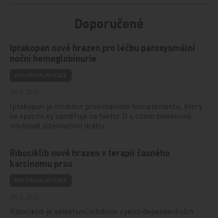
Doporučené
Iptakopan nově hrazen pro léčbu paroxysmální
noční hemoglobinurie
PRO PŘEDPLATITELE
29. 6. 2026
Iptakopan je inhibitor proximálního komplementu, který
se specificky zaměřuje na faktor B s cílem selektivně
inhibovat alternativní dráhu…
Ribociklib nově hrazen v terapii časného
karcinomu prsu
PRO PŘEDPLATITELE
29. 6. 2026
Ribociklib je selektivní inhibitor cyklin‑dependentních