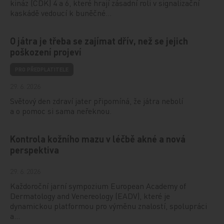
kináz (CDK) 4 a 6, které hrají zásadní roli v signalizační
kaskádě vedoucí k buněčné…
O játra je třeba se zajímat dřív, než se jejich
poškození projeví
PRO PŘEDPLATITELE
29. 6. 2026
Světový den zdraví jater připomíná, že játra nebolí
a o pomoc si sama neřeknou.
Kontrola kožního mazu v léčbě akné a nová
perspektiva
29. 6. 2026
Každoroční jarní sympozium European Academy of
Dermatology and Venereology (EADV), které je
dynamickou platformou pro výměnu znalostí, spolupráci
a…