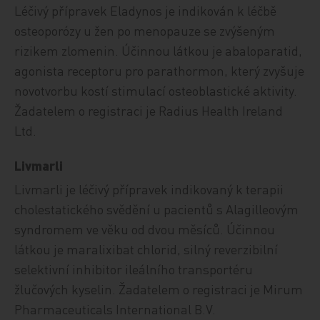
Léčivý přípravek Eladynos je indikován k léčbě
osteoporózy u žen po menopauze se zvýšeným
rizikem zlomenin. Účinnou látkou je abaloparatid,
agonista receptoru pro parathormon, který zvyšuje
novotvorbu kostí stimulací osteoblastické aktivity.
Žadatelem o registraci je Radius Health Ireland
Ltd.
Livmarli
Livmarli je léčivý přípravek indikovaný k terapii
cholestatického svědění u pacientů s Alagilleovým
syndromem ve věku od dvou měsíců. Účinnou
látkou je maralixibat chlorid, silný reverzibilní
selektivní inhibitor ileálního transportéru
žlučových kyselin. Žadatelem o registraci je Mirum
Pharmaceuticals International B.V.