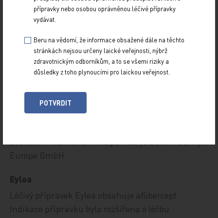
karcinomem žlučových cest. Držitelem rozhodnutí
přípravky nebo osobou oprávněnou léčivé přípravky
o registraci je AstraZeneca AB.
vydávat.
Beru na vědomí, že informace obsažené dále na těchto
Enhertu
stránkách nejsou určeny laické veřejnosti, nýbrž
Léčivý přípravek Enhertu obsahuje trastuzumab
zdravotnickým odborníkům, a to se všemi riziky a
důsledky z toho plynoucími pro laickou veřejnost.
deruxtekan. Přípravek je nově indikován jako
monoterapie k léčbě dospělých pacientů
s pokročilým HER2‑pozitivním adenokarcinomem
POTVRDIT
žaludku nebo gastroezofageální junkce, kteří dříve
dostávali režim založený na trastuzumabu.
Držitelem rozhodnutí o registraci je Daiichi Sankyo
Europe GmbH.
Eylea
Léčivý přípravek Eylea obsahuje aflibercept.
Indikace přípravku byla rozšířena o léčbu