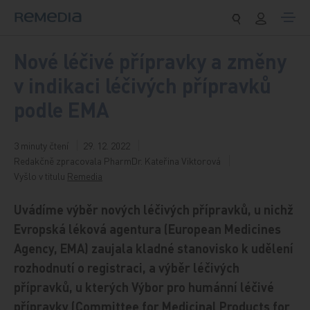
Přeskočit na obsah
Nové léčivé přípravky a změny
v indikaci léčivých přípravků
podle EMA
3 minuty čtení
29. 12. 2022
Redakčně zpracovala PharmDr. Kateřina Viktorová
Vyšlo v titulu
Remedia
Uvádíme výběr nových léčivých přípravků, u nichž
Evropská léková agentura (European Medicines
Agency, EMA) zaujala kladné stanovisko k udělení
rozhodnutí o registraci, a výběr léčivých
přípravků, u kterých Výbor pro humánní léčivé
přípravky (Committee for Medicinal Products for