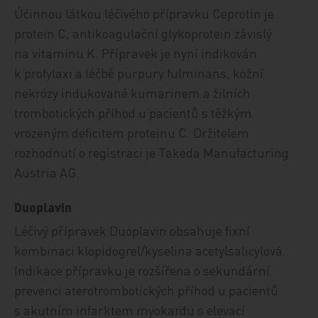
Účinnou látkou léčivého přípravku Ceprotin je
protein C, antikoagulační glykoprotein závislý
na vitaminu K. Přípravek je nyní indikován
k profylaxi a léčbě purpury fulminans, kožní
nekrózy indukované kumarinem a žilních
trombotických příhod u pacientů s těžkým
vrozeným deficitem proteinu C. Držitelem
rozhodnutí o registraci je Takeda Manufacturing
Austria AG.
Duoplavin
Léčivý přípravek Duoplavin obsahuje fixní
kombinaci klopidogrel/kyselina acetylsalicylová.
Indikace přípravku je rozšířena o sekundární
prevenci aterotrombotických příhod u pacientů
s akutním infarktem myokardu s elevací