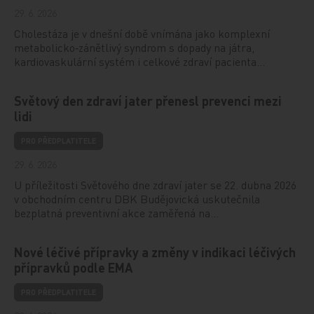
29. 6. 2026
Cholestáza je v dnešní době vnímána jako komplexní
metabolicko‑zánětlivý syndrom s dopady na játra,
kardiovaskulární systém i celkové zdraví pacienta…
Světový den zdraví jater přenesl prevenci mezi
lidi
PRO PŘEDPLATITELE
29. 6. 2026
U příležitosti Světového dne zdraví jater se 22. dubna 2026
v obchodním centru DBK Budějovická uskutečnila
bezplatná preventivní akce zaměřená na…
Nové léčivé přípravky a změny v indikaci léčivých
přípravků podle EMA
PRO PŘEDPLATITELE