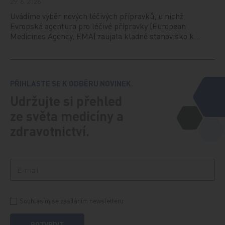
29. 6. 2026
Uvádíme výběr nových léčivých přípravků, u nichž
Evropská agentura pro léčivé přípravky (European
Medicines Agency, EMA) zaujala kladné stanovisko k…
PŘIHLASTE SE K ODBĚRU NOVINEK.
Udržujte si přehled
ze světa medicíny a
zdravotnictví.
Souhlasím se zasíláním newsletteru
POTVRDIT