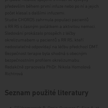
především během první infuze nebo po ní a jejich
počet klesal s dalšími infuzemi.
Studie CHORDS zahrnula populaci pacientů
s RR RS s časným počátkem a aktivitou nemoci.
Sledování prokázalo prospěch z léčby
okrelizumabem u pacientů s RR RS, kteří
nedostatečně odpovídají na léčbu předchozí DMT.
Bezpečnost terapie byla shodná s obecným
bezpečnostním profilem okrelizumabu.
Redakčně zpracovala PhDr. Nikola Homolová
Richtrová
Seznam použité literatury
[1] Vermersch P, Oreja‑Guevara C, Siva A, et