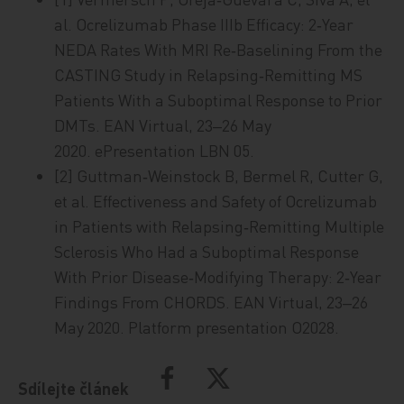
al. Ocrelizumab Phase IIIb Efficacy: 2‑Year
NEDA Rates With MRI Re‑Baselining From the
CASTING Study in Relapsing‑Remitting MS
Patients With a Suboptimal Response to Prior
DMTs. EAN Virtual, 23‒26 May
2020. ePresentation LBN 05.
[2] Guttman‑Weinstock B, Bermel R, Cutter G,
et al. Effectiveness and Safety of Ocrelizumab
in Patients with Relapsing‑Remitting Multiple
Sclerosis Who Had a Suboptimal Response
With Prior Disease‑Modifying Therapy: 2‑Year
Findings From CHORDS. EAN Virtual, 23‒26
May 2020. Platform presentation O2028.
Sdílejte článek