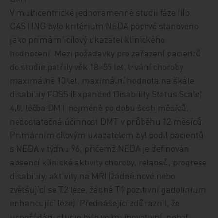
V multicentrické jednoramenné studii fáze IIIb
CASTING bylo kritérium NEDA poprvé stanoveno
jako primární cílový ukazatel klinického
hodnocení. Mezi požadavky pro zařazení pacientů
do studie patřily věk 18‒55 let, trvání choroby
maximálně 10 let, maximální hodnota na škále
disability EDSS (Expanded Disability Status Scale)
4,0, léčba DMT nejméně po dobu šesti měsíců,
nedostatečná účinnost DMT v průběhu 12 měsíců.
Primárním cílovým ukazatelem byl podíl pacientů
s NEDA v týdnu 96, přičemž NEDA je definován
absencí klinické aktivity choroby, relapsů, progrese
disability, aktivity na MRI (žádné nové nebo
zvětšující se T2 léze, žádné T1 pozitivní gadolinium
enhancující léze). Přednášející zdůraznil, že
uspořádání studie bylo velmi inovativní, neboť