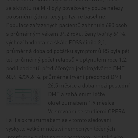
za aktivitu na MRI byly považovány pouze nálezy
po osmém týdnu, tedy po tzv. re baseline.
Populace zařazených pacientů zahrnula 680 osob
s průměrným věkem 34,2 roku, ženy tvořily 64 %,
výchozí hodnota na škále EDSS činila 2,1,
průměrná doba od počátku symptomů RS byla pět
let, průměrný počet relapsů v uplynulém roce 1,2,
podíl pacientů předléčených jedním/dvěma DMT
60,4 %/39,6 %, průměrné trvání předchozí DMT
26,5
měsíce a doba mezi poslední
DMT a zahájením léčby
okrelizumabem 1,9 měsíce.
Ve srovnání se studiemi OPERA
I a II s okrelizumabem se v tomto sledování
vyskytlo velké množství nemocných léčených
interferony a glatiramer acetátem, ale také více