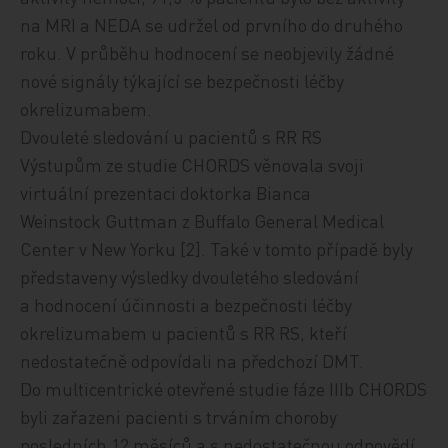
na MRI a NEDA se udržel od prvního do druhého
roku. V průběhu hodnocení se neobjevily žádné
nové signály týkající se bezpečnosti léčby
okrelizumabem.
Dvouleté sledování u pacientů s RR RS
Výstupům ze studie CHORDS věnovala svoji
virtuální prezentaci doktorka Bianca
Weinstock Guttman z Buffalo General Medical
Center v New Yorku [2]. Také v tomto případě byly
představeny výsledky dvouletého sledování
a hodnocení účinnosti a bezpečnosti léčby
okrelizumabem u pacientů s RR RS, kteří
nedostatečně odpovídali na předchozí DMT.
Do multicentrické otevřené studie fáze IIIb CHORDS
byli zařazeni pacienti s trváním choroby
posledních 12 měsíců a s nedostatečnou odpovědí