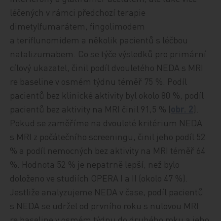
léčených v rámci předchozí terapie
dimetylfumarátem, fingolimodem
a teriflunomidem a několik pacientů s léčbou
natalizumabem. Co se týče výsledků pro primární
cílový ukazatel, činil podíl dvouletého NEDA s MRI
re baseline v osmém týdnu téměř 75 %. Podíl
pacientů bez klinické aktivity byl okolo 80 %, podíl
pacientů bez aktivity na MRI činil 91,5 % (
obr. 2
).
Pokud se zaměříme na dvouleté kritérium NEDA
s MRI z počátečního screeningu, činil jeho podíl 52
% a podíl nemocných bez aktivity na MRI téměř 64
%. Hodnota 52 % je nepatrně lepší, než bylo
doloženo ve studiích OPERA I a II (okolo 47 %).
Jestliže analyzujeme NEDA v čase, podíl pacientů
s NEDA se udržel od prvního roku s nulovou MRI
re baseline v osmém týdnu do druhého roku a jeho