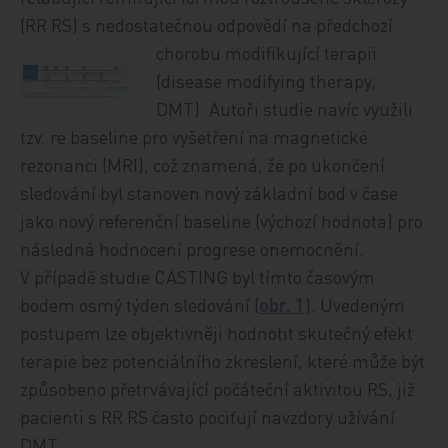
(RR RS) s nedostatečnou odpovědí na předchozí
chorobu modifikující terapii
(disease modifying therapy,
DMT). Autoři studie navíc využili
tzv. re baseline pro vyšetření na magnetické
rezonanci (MRI), což znamená, že po ukončení
sledování byl stanoven nový základní bod v čase
jako nový referenční baseline (výchozí hodnota) pro
následná hodnocení progrese onemocnění.
V případě studie CASTING byl tímto časovým
bodem osmý týden sledování (
obr. 1
). Uvedeným
postupem lze objektivněji hodnotit skutečný efekt
terapie bez potenciálního zkreslení, které může být
způsobeno přetrvávající počáteční aktivitou RS, již
pacienti s RR RS často pociťují navzdory užívání
DMT.