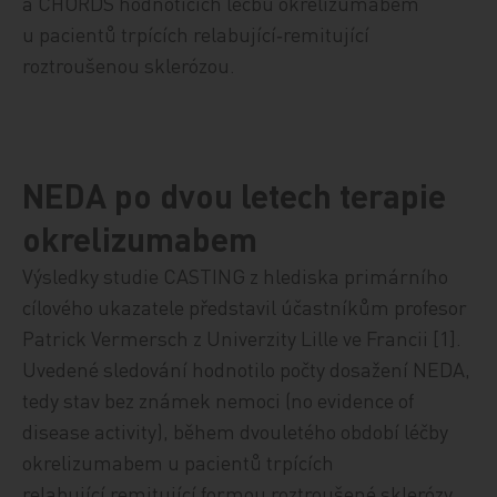
a CHORDS hodnotících léčbu okrelizumabem
u pacientů trpících relabující‑remitující
roztroušenou sklerózou.
NEDA po dvou letech terapie
okrelizumabem
Výsledky studie CASTING z hlediska primárního
cílového ukazatele představil účastníkům profesor
Patrick Vermersch z Univerzity Lille ve Francii [1].
Uvedené sledování hodnotilo počty dosažení NEDA,
tedy stav bez známek nemoci (no evidence of
disease activity), během dvouletého období léčby
okrelizumabem u pacientů trpících
relabující remitující formou roztroušené sklerózy