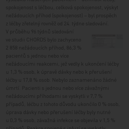
spokojenost s léčbou, celková spokojenost, výskyt
nežádoucích příhod (spokojenost) – byl prospěch
z léčby zřetelný rovněž od 24. týdne sledování.
V průběhu 96 týdnů sledování
ve studii CHORDS bylo zachyceno
2 858 nežádoucích příhod, 86,3 %
pacientů s jednou nebo více
nežádoucími reakcemi, jež vedly k ukončení léčby
u 1,3 % osob, k úpravě dávky nebo k přerušení
léčby u 17,8 % osob. Nebylo zaznamenáno žádné
úmrtí. Pacienti s jednou nebo více závažnými
nežádoucími příhodami se vyskytli v 7,7 %
případů, léčbu z tohoto důvodu ukončilo 0 % osob,
úprava dávky nebo přerušení léčby byly nutné
u 0,3 % osob, závažná infekce se objevila v 1,5 %
případů. Reakce spojené s infuzí se vyskytly