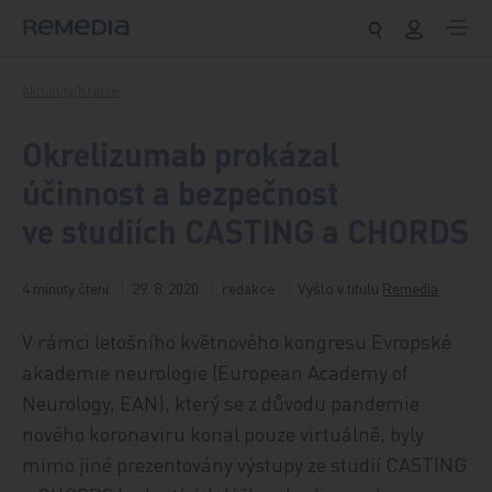
Přeskočit na obsah
Aktuality/Krátce
Okrelizumab prokázal
účinnost a bezpečnost
ve studiích CASTING a CHORDS
4 minuty čtení
29. 8. 2020
redakce
Vyšlo v titulu
Remedia
V rámci letošního květnového kongresu Evropské
akademie neurologie (European Academy of
Neurology, EAN), který se z důvodu pandemie
nového koronaviru konal pouze virtuálně, byly
mimo jiné prezentovány výstupy ze studií CASTING