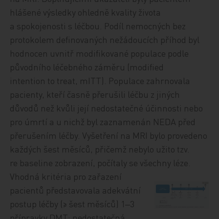
hlášené výsledky ohledně kvality života
a spokojenosti s léčbou. Podíl nemocných bez
protokolem definovaných nežádoucích příhod byl
hodnocen uvnitř modifikované populace podle
původního léčebného záměru (modified
intention to treat, mITT). Populace zahrnovala
pacienty, kteří časně přerušili léčbu z jiných
důvodů než kvůli její nedostatečné účinnosti nebo
pro úmrtí a u nichž byl zaznamenán NEDA před
přerušením léčby. Vyšetření na MRI bylo provedeno
každých šest měsíců, přičemž nebylo užito tzv.
re baseline zobrazení, počítaly se všechny léze.
Vhodná kritéria pro zařazení
pacientů představovala adekvátní
postup léčby (≥ šest měsíců) 1‒3
přípravky DMT; nedostatečná