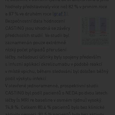
hodnoty představovaly více než 82 % v prvním roce
a 87 % ve druhém roce (
graf 1
)
.
Bezpečnostní data hodnocení
CASTING jsou shodná se závěry
předchozích studií. Ve studii byl
zaznamenán pouze extrémně
nízký počet případů přerušení
léčby, nežádoucí účinky byly spojeny především
s infuzní aplikací okrelizumabu v podobě reakcí
v místě vpichu, během sledování byl doložen běžný
podíl výskytu infekcí.
V otevřené jednoramenné, prospektivní studii
CASTING byl podíl pacientů s NEDA po dvou letech
léčby (s MRI re baseline v osmém týdnu) vysoký:
74,8 %. Celkem 80,4 % pacientů bylo bez klinické
aktivity nemoci, 91,5 % pacientů bylo bez aktivity