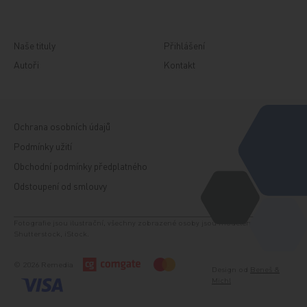
Naše tituly
Přihlášení
Autoři
Kontakt
Ochrana osobních údajů
Podmínky užití
Obchodní podmínky předplatného
Odstoupení od smlouvy
Fotografie jsou ilustrační, všechny zobrazené osoby jsou modelem. Zdroj:
Shutterstock, iStock.
© 2026 Remedia
Design od
Beneš &
Michl