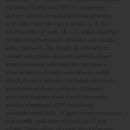
na léčbu 1‒3 přípravky DMT. Po screeningu
pacienti obdrželi okrelizumab podle protokolu –
první dvě infuze 300 mg na začátku a 15. den
a v dávce 600 mg ve 24., 48. a 72. týdnu. Vyšetření
na MRI bylo u nemocných provedeno na začátku
léčby, v týdnu 24, 48 a 96 (
obr. 3
). Primárním
cílovým ukazatelem byl podíl pacientů během
96týdenní studie bez protokolem definované
klinické aktivity choroby nebo aktivity na MRI
(NEDA 3) včetně jednoho z následujících kritérií:
protokolem definovaný relaps, ≥ 24týdenní
potvrzená progrese onemocnění (confirmed
disease progression, CDP) hodnocená
prostřednictvím EDSS, T1 gadolinium enhancující
léze na MRI, nové nebo rozšiřující se T2 léze
na MRI. Doplňujícími ukazateli byly pacientem