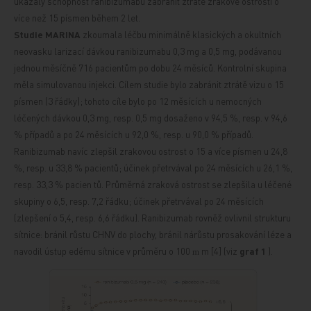
ukázaly schopnost ranibizumabu zabránit ztrátě zrakové ostrosti o
více než 15 písmen během 2 let.
Studie MARINA
zkoumala léčbu minimálně klasických a okultních
neovasku
larizací dávkou ranibizumabu 0,3 mg
a 0,5 mg, podávanou
jednou měsíčně 716 pacientům po dobu 24 měsíců. Kontrolní skupina
měla simulovanou injekci.
Cílem studie bylo zabránit ztrátě vizu o 15
písmen (3 řádky); tohoto cíle bylo po 12 měsících u nemocných
léčených dávkou 0,3 mg, resp. 0,5 mg dosaženo
v 94,5 %, resp. v 94,6
% případů a po 24 měsících u 92,0 %, resp. u 90,0 % případů.
Ranibizumab navíc zlepšil zrakovou ostrost o 15 a více písmen u 24,8
%, resp. u 33,8 % pacientů; účinek přetrvával po
24 měsících u 26,1 %,
resp. 33,3 % pacien
tů. Průměrná zraková ostrost se zlepšila u léčené
skupiny o 6,5, resp. 7,2 řádku; účinek přetrvával po 24 měsících
(zlepšení o 5,4, resp. 6,6 řádku). Ranibizumab rovněž ovlivnil strukturu
sítnice: bránil růstu CHNV do plochy, bránil nárůstu prosakování léze a
navodil ústup edému sítnice v průměru o 100
m [4] (viz
graf 1
).
m