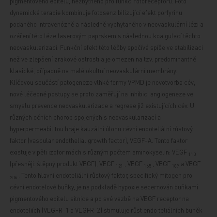
pigmentového epitelu,
nezbytného pro funkci fotoreceptorů. Foto
dynamická terapie kombinuje fotosenzibilizující efekt porfyrinu
podaného intravenózně a následně vychytaného v neovaskulární lézi a
ozáření této léze
laserovým paprskem s následnou koa
gulací těchto
neovaskularizací. Funkční efekt této léčby spočívá spíše ve stabilizaci
než ve zlepšení zrakové ostrosti a je omezen na tzv. predominantně
klasické, případně na malé okultní neovaskulární membrány.
Klíčovou součástí patogeneze vlhké formy VPMD je novotvorba cév,
nové léčebné postupy se proto zaměřují na inhibici angiogeneze ve
smyslu prevence neovaskularizace a regrese již existujících cév. U
různých očních chorob spojených s neovaskularizací a
hyperpermeabilitou hraje kauzální úlohu cévní endoteliální růstový
faktor (vascular endothelial growth factor),
VEGF-A. Tento faktor
existuje v pěti izofor
mách s různým počtem aminokyselin:
VEGF
110
(přesněji: štěpný produkt VEGF),
VEGF
, VEGF
, VEGF
a VEGF
121
165
189
.
Tento hlavní endoteliální růstový faktor, specifický mitogen pro
206
cévní endotelové buňky, je na podkladě hypoxie secernován buňkami
pigmentového epitelu sítnice a po své vazbě na VEGF receptor na
endoteliích (VEGFR-1 a VEGFR-2) stimuluje růst endo
teliálních buněk