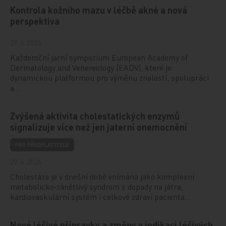
Kontrola kožního mazu v léčbě akné a nová
perspektiva
29. 6. 2026
Každoroční jarní sympozium European Academy of
Dermatology and Venereology (EADV), které je
dynamickou platformou pro výměnu znalostí, spolupráci
a…
Zvýšená aktivita cholestatických enzymů
signalizuje více než jen jaterní onemocnění
PRO PŘEDPLATITELE
29. 6. 2026
Cholestáza je v dnešní době vnímána jako komplexní
metabolicko‑zánětlivý syndrom s dopady na játra,
kardiovaskulární systém i celkové zdraví pacienta…
Nové léčivé přípravky a změny v indikaci léčivých