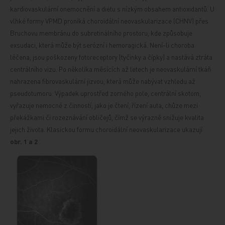
kardiovaskulární onemocnění a dietu s nízkým obsahem antioxidantů. U
vlhké formy VPMD proniká choroidální neovaskularizace (CHNV) přes
Bruchovu membránu do subretinálního prostoru, kde způsobuje
exsudaci, která může být serózní i hemoragická. Není-li choroba
léčena, jsou poškozeny fotoreceptory (tyčinky a čípky) a nastává ztráta
centrálního vizu. Po několika měsících až letech je neovaskulární tkáň
nahrazena fibrovaskulární jizvou, která může nabývat vzhledu až
pseudotumoru. Výpadek uprostřed zorného pole, centrální skotom,
vyřazuje nemocné z činností, jako je čtení, řízení auta, chůze mezi
překážkami či rozeznávání obličejů, čímž se výrazně snižuje kvalita
jejich života. Klasickou formu choroidální neovaskularizace ukazují
obr. 1
a
2
.