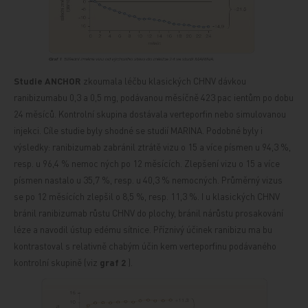
Studie ANCHOR
zkoumala léčbu klasických CHNV dávkou
ranibizumabu 0,3 a 0,5 mg, podávanou měsíčně 423 pac
ientům po dobu
24 měsíců. Kontrolní
skupina dostávala verteporfin nebo simulovanou
injekci. Cíle studie byly shodné se studií MARINA. Podobné byly i
výsledky: ranibizumab zabránil ztrátě vizu o 15 a více písmen u 94,3 %,
resp. u 96,4 % nemoc
ných po 12 měsících. Zlepšení vizu o 15
a více
písmen nastalo u 35,7 %, resp. u 40,3 % nemocných. Průměrný vizus
se po 12 měsících zlepšil o 8,5 %, resp. 11,3 %. I u klasických CHNV
bránil ranibizumab růstu CHNV do plochy, bránil nárůstu prosakování
léze a navodil ústup
edému sítnice. Příznivý účinek ranibizu
ma
bu
kontrastoval s relativně chabým účin
kem verteporfinu podávaného
kontrolní skupině (viz
graf 2
).