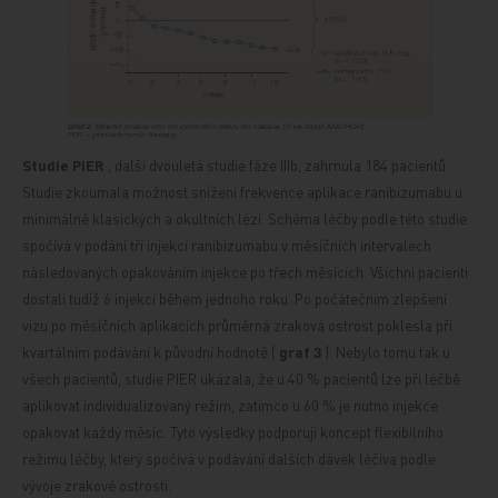
Studie PIER
, další dvouletá studie fáze IIIb, zahrnula 184 pacientů.
Studie zkoumala možnost snížení frekvence aplikace ranibizumabu u
minimálně klasických a okultních lézí. Schéma léčby podle této studie
spočívá v podání tří injekcí ranibizumabu v měsíčních intervalech
následovaných opakováním injekce po třech měsících. Všichni pacienti
dostali tudíž 6 injekcí během jednoho roku. Po počátečním zlepšení
vizu po měsíčních aplikacích průměrná zraková ostrost poklesla při
kvartálním podávání k původní hodnotě (
graf 3
). Nebylo tomu tak u
všech pacientů, studie PIER ukázala, že u 40 % pacientů lze při léčbě
aplikovat individualizovaný režim, zatímco u 60 % je nutno injekce
opakovat
každý měsíc. Tyto výsledky podporují koncept flexibilního
režimu léčby, který spočívá v podávání dalších dávek léčiva podle
vývoje zrakové ostrosti.