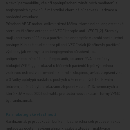
a cévní permeabilitu, vše při
spolupůsobení zánětlivých mediátorů a
angiogenních cytokinů, čímž vzniká choroidální neovaskularizace a
následná exsudace.
Působení VEGF mohou ovlivnit různá léčiva: triamcinolon, angiostatické
steroi
dy či přímo antagonisté VEGF (terapie anti-
VEGF) [2]. Steroidy
mají kontroverzní účinky a používají se dnes spíše v kombi
naci s jinými
postupy. Klinické studie s tera
pií anti-VEGF však již přinesly pozitivní
výsledky jak ve smyslu antiangiogenního působení, tak i
antipermeabilního účinku. Pegaptanib, aptamer RNA specificky
blokující VEGF
, prokázal u léčených pacientů lepší výslednou
165
zrakovou ostrost v porovnání s kontrolní skupinou, avšak zlepšení vizu
o 3 řádky optotypů nastalo u pouhých 6 % nemocných [3]. Prvním
léčivem, u něhož bylo prokázáno zlepšení vizu u 34 % nemocných a
které FDA v roce 2006 schválila pro léčbu neovaskulární formy VPMD,
byl ranibizumab.
Farmakologické vlastnosti
Ranibizumab je produkován buňkami
Escherichia coli
procesem aktivní
mutace za účelem zvýšení afinity k vazbě a zlepšení inaktivace