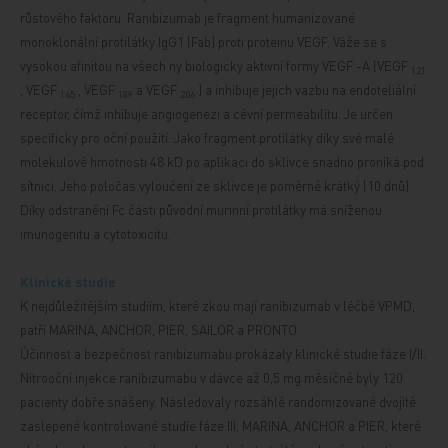
růstového faktoru. Ranibizumab je fragment humanizované
monoklonální protilátky IgG1 (Fab) proti proteinu
VEGF. Váže se s
vysokou afinitou na
všech
ny biologicky aktivní formy VEGF
-A
(VEGF
121
, VEGF
, VEGF
a VEGF
)
a inhibuje jejich vazbu na endoteliální
165
189
206
receptor, čímž inhibuje angiogenezi a cévní permeabilitu. Je určen
specificky pro oční použití. Jako fragment protilátky díky své malé
molekulové hmotnosti 48 kD po aplikaci do sklivce snadno proniká pod
sítnici. Jeho poločas vyloučení ze sklivce je poměrně krátký (10 dnů).
Díky odstranění Fc části původní murinní protilátky má sníženou
imunogenitu a cytotoxicitu.
Klinické studie
K nejdůležitějším studiím, které zkou
mají ranibizumab v léčbě VPMD,
patří MARINA, ANCHOR, PIER, SAILOR a PRONTO.
Účinnost a bezpečnost ranibizumabu prokázaly klinické studie fáze I/II.
Nitrooční injekce ranibizumabu v dávce až 0,5 mg měsíčně byly 120
pacienty dobře snášeny. Následovaly rozsáhlé randomizované dvojitě
zaslepené kontrolované studie fáze III, MARINA, ANCHOR a PIER, které