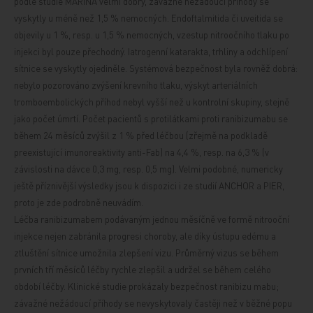
podle studie MARINA velmi dobrý, závažné nežádoucí příhody se
vyskytly u méně než 1,5 % nemocných. Endoftalmitida či uveitida se
objevily u 1 %, resp. u 1,5 % nemocných, vzestup nitroočního tlaku po
injekci byl pouze přechodný. Iatrogenní katarakta, trhliny a odchlípení
sítnice se vyskytly ojediněle. Systémová bezpečnost byla rovněž dobrá:
nebylo pozorováno zvýšení krevního tlaku, výskyt arteriálních
tromboembolických příhod nebyl vyšší než u kontrolní skupiny, stejně
jako počet úmrtí. Počet pacientů s protilátkami proti ranibizumabu se
během 24 měsíců zvýšil z 1 % před léčbou (zřejmě na podkladě
preexistující imunoreaktivity anti-Fab) na 4,4 %, resp. na 6,3 % (v
závislosti na dávce 0,3 mg, resp. 0,5 mg). Velmi podobné, numericky
ještě příznivější výsledky jsou k dispozici i ze studií ANCHOR a PIER,
proto je zde podrobně neuvádím.
Léčba ranibizumabem podávaným jednou měsíčně ve formě nitrooční
injekce nejen zabránila progresi choroby, ale díky ústupu edému a
ztluštění sítnice umožnila zlepšení vizu. Průměrný vizus se během
prvních tří měsíců léčby rychle zlepšil a udržel se během celého
období léčby. Klinické studie prokázaly bezpečnost ranibizu
mabu;
závažné nežádoucí příhody se
nevyskytovaly častěji než v běžné popu