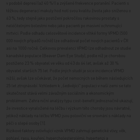
v podobě depresí (až 40 %!) a zvýšené frekvence poranění.
Pacienti s
těžkou degenerací makuly hod
notí svou kvalitu života jako sníženou o
63
%, tedy stejně jako postižení pokročilou rakovinou prostaty s
neléčitelnými bolestmi nebo jako pacienti po masivní ochromující
mrtvici. Podle odhadu celosvětové incidence vlhké formy VPMD (500
000 nových případů ročně) lze odhadovat počet nových pacientů v ČR
asi na 1000 ročně. Celkovou prevalenci VPMD lze odhadnout ze studie
kanadské populace (Beaver Dam Eye Study), podle níž je chorobou
postiženo 23 % obyvatel ve věku od 43 do 64 let, avšak až 30 %
obyvatel starších 75 let. Podle jiných studií je sice incidence VPMD
nižší, avšak lze očekávat, že počet nemocných se během následujících
25 let ztrojnásobí. Vzhledem k „šedivějící" populaci v naší zemi se tato
skutečnost stává velmi závažným sociálním a ekonomickým
problémem. Zahra
niční analýzy typu cost-benefit jednoznačně ukazují,
že investice vynaložené na léčbu i výzkum této choroby jsou návratné,
jelikož náklady na léčbu VPMD jsou poloviční ve srovnání s náklady na
péči o slepé osoby [1].
Rizikové faktory ovlivňující vznik VPMD zahrnují genetické vlivy, věk,
pohlaví, rasu, kouření, hypercholesterolémii, hypertenzi a