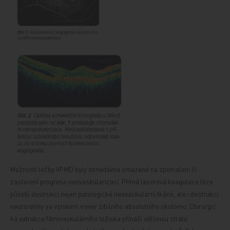
Možnosti léčby VPMD byly donedávna omezené na zpomalení či
zastavení progrese neovaskularizací. Přímá laserová koagulace léze
působí destrukci nejen patologické neovaskulární tkáně, ale i destrukci
neuroretiny se vznikem irever
zibilního absolutního skotomu. Chirurgic
ká extrakce fibrovaskulárního ložiska přináší většinou ztrátu