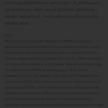
ovlivňuje soběstačnost nemocných. K přednostem
ranibizumabu patří rovněž příznivá systémová i
lokální bezpečnost, nevýhodou však zůstává jeho
vysoká cena.
Úvod
Věkem podmíněná makulární degenerace (VPMD) je progresivní
degenerativní onemocnění žluté skvrny, které je v rozvinutých zemích
hlavní příčinou těžké a nevratné ztráty zraku u osob starších 50 let a
dosud je zdrojem značných terapeutických nesnází. VPMD se vyskytuje
ve formě suché, atrofické, a ve formě vlhké. Vlhká čili exsudativní, tedy
neovaskulární forma VPMD představuje pouze 10 % celkové
prevalence této choroby, avšak je zodpovědná za 90 % případů těžké
ztrá
ty zraku (těžká ztráta zraku znamená pokles
zrakové ostrosti o 6
řádků optotypů ETDRS – Early Treatment Diabetic Retinopathy Study).
Neléčená choroba působí u většiny nemocných pokles vizu na 6/60 a
horší. Postižení pacienti mají vzhledem k centrálnímu skotomu s
následkem ztráty samostatnosti často sekundární komplikace choroby