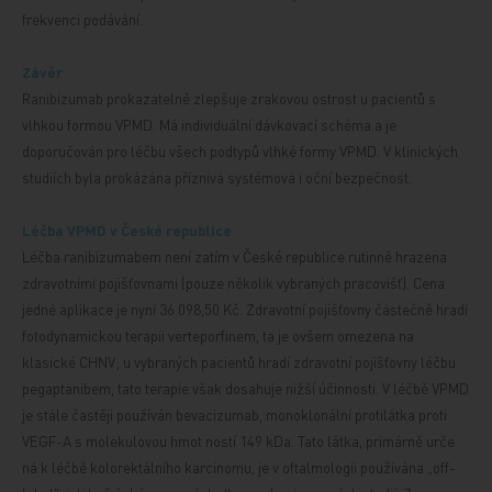
frekvenci podávání.
Závěr
Ranibizumab prokazatelně zlepšuje zrakovou ostrost u pacientů s
vlhkou formou VPMD. Má individuální dávkovací schéma a je
doporučován pro léčbu všech podtypů vlhké formy VPMD. V klinických
studiích byla prokázána příznivá systémová i oční bezpečnost.
Léčba VPMD v České republice
Léčba ranibizumabem není zatím
v České republice rutinně hrazena
zdravotními pojišťovnami (pouze několik vybraných pracovišť). Cena
jedné aplikace je nyní 36 098,50 Kč. Zdravotní pojišťovny částečně hradí
fotodynamickou terapii verteporfinem, ta je ovšem omezena na
klasické CHNV; u vybraných pacientů hradí zdravotní pojišťovny léčbu
pegaptanibem, tato terapie však dosahuje nižší účinnosti. V léčbě VPMD
je stále častěji používán bevacizumab, monoklonální protilátka proti
VEGF-A s molekulovou hmot
ností 149 kDa. Tato látka, primárně urče
ná k léčbě kolorektálního karcinomu, je v oftalmologii používána „off-