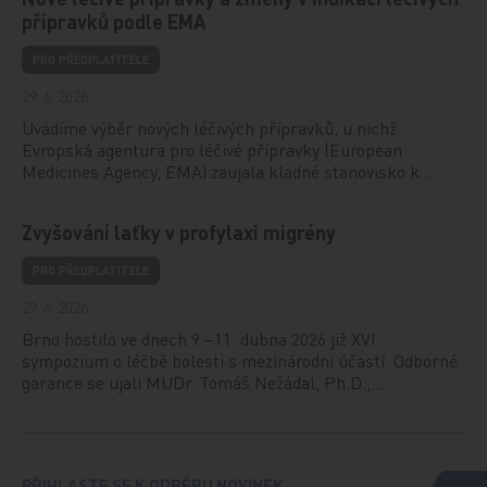
přípravků podle EMA
PRO PŘEDPLATITELE
29. 6. 2026
Uvádíme výběr nových léčivých přípravků, u nichž
Evropská agentura pro léčivé přípravky (European
Medicines Agency, EMA) zaujala kladné stanovisko k…
Zvyšování laťky v profylaxi migrény
PRO PŘEDPLATITELE
29. 6. 2026
Brno hostilo ve dnech 9.–11. dubna 2026 již XVI.
sympozium o léčbě bolesti s mezinárodní účastí. Odborné
garance se ujali MUDr. Tomáš Nežádal, Ph.D.,…
PŘIHLASTE SE K ODBĚRU NOVINEK.