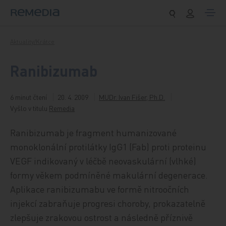
Přeskočit na obsah
Aktuality/Krátce
Ranibizumab
6 minut čtení
20. 4. 2009
MUDr. Ivan Fišer, Ph.D.
Vyšlo v titulu
Remedia
Ranibizumab je fragment humanizované
monoklonální protilátky IgG1 (Fab) proti proteinu
VEGF indikovaný v léčbě neovaskulární (vlhké)
formy věkem podmíněné makulární degenerace.
Aplikace ranibizumabu ve formě nitroočních
injekcí zabraňuje progresi choroby, prokazatelně
zlepšuje zrakovou ostrost a následně příznivě