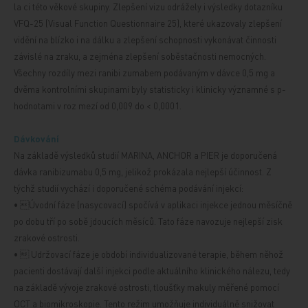
la
ci této věkové skupiny. Zlepšení vizu odrážely i výsledky dotazníku
VFQ-25 (Visual Function Questionnaire 25), které ukazovaly zlepšení
vidění na blízko i na dálku a zlepšení schopnosti vykonávat činnosti
závislé na zraku, a zejména zlepšení soběstačnosti
nemocných.
Všechny rozdíly mezi
ranibi
zumabem podávaným v dávce
0,5 mg
a
dvěma kontrolními skupinami byly statisticky
i klinicky významné s p-
hodnotami v roz
mezí od 0,009 do < 0,0001.
Dávkování
Na základě výsledků studií MARINA, ANCHOR a PIER je doporučená
dávka ranibizumabu 0,5 mg, jelikož prokázala nejlepší účinnost. Z
týchž studií vychází i doporučené schéma podávání injekcí:
• Úvodní fáze (nasycovací) spočívá v aplikaci injekce jednou měsíčně
po dobu tří po sobě jdoucích měsíců. Tato fáze navozuje nejlepší zisk
zrakové ostrosti.
• 
Udržovací fáze je období individualizované terapie, během něhož
pacienti dostávají další injekci podle aktuálního klinického nálezu, tedy
na základě vývoje zrakové ostrosti, tloušťky makuly měřené pomocí
OCT a biomikroskopie. Tento režim umožňuje individuálně snižovat