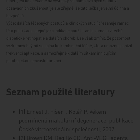
label", jeli
kož čekáme na výsledky randomizova
ných studií. Z
dosavadních zkušeností je ale zřejmé, že tato léčba je velmi účinná a
bezpečná.
Výčet dalších léčebných postupů a klinických studií přesahuje rámec
této publi
kace, stejně jako indikace použití ranibi
zumabu v léčbě
diabetické retinopatie a dalších chorob. Lze však zmínit, že pozornost
výzkumných týmů se upíná ke kombinační léčbě, která umožňuje snížit
frekvenci aplikace, a samozřejmě k dalším látkám inhibujícím
patologickou neovaskularizaci.
Seznam použité literatury
[1] Ernest J, Fišer I, Kolář P. Věkem
podmíněná makulární degenerace, publikace
České vitreoretinální společnosti, 2007.
[2] Brown DM, Regillo CD. Anti-VEGF agents