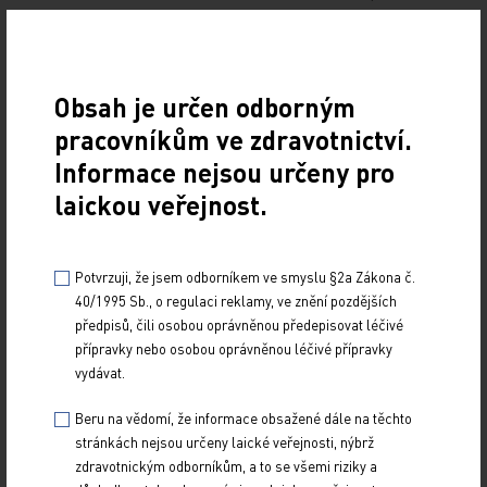
určitou „cílenost“ jsou zasaženy také zdravé tkáně
s řadou nežádoucích účinků. Ani inhibitory
kontrolních bodů nepředstavují ideální lék – stále
Obsah je určen odborným
jsou antigenně nespecifické vůči nádorovým
pracovníkům ve zdravotnictví.
antigenům, což s sebou přináší nežádoucí reakce
Informace nejsou určeny pro
v podobě autoimunitních projevů. Výzkum má tedy
laickou veřejnost.
stále co na práci – hledání zlatého grálu specifické
protinádorové terapie ještě neskončilo.
Potvrzuji, že jsem odborníkem ve smyslu §2a Zákona č.
40/1995 Sb., o regulaci reklamy, ve znění pozdějších
Sdílejte článek
předpisů, čili osobou oprávněnou předepisovat léčivé
přípravky nebo osobou oprávněnou léčivé přípravky
vydávat.
Beru na vědomí, že informace obsažené dále na těchto
stránkách nejsou určeny laické veřejnosti, nýbrž
zdravotnickým odborníkům, a to se všemi riziky a