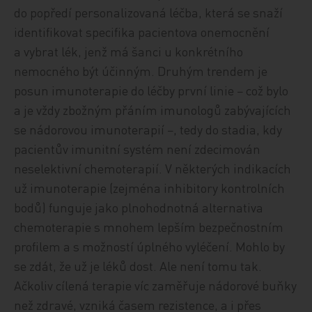
do popředí personalizovaná léčba, která se snaží
identifikovat specifika pacientova onemocnění
a vybrat lék, jenž má šanci u konkrétního
nemocného být účinným. Druhým trendem je
posun imunoterapie do léčby první linie − což bylo
a je vždy zbožným přáním imunologů zabývajících
se nádorovou imunoterapií −, tedy do stadia, kdy
pacientův imunitní systém není zdecimován
neselektivní chemoterapií. V některých indikacích
už imunoterapie (zejména inhibitory kontrolních
bodů) funguje jako plnohodnotná alternativa
chemoterapie s mnohem lepším bezpečnostním
profilem a s možností úplného vyléčení. Mohlo by
se zdát, že už je léků dost. Ale není tomu tak.
Ačkoliv cílená terapie víc zaměřuje nádorové buňky
než zdravé, vzniká časem rezistence, a i přes