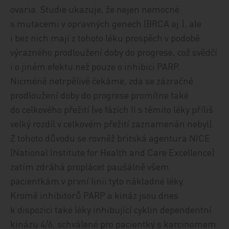
ovaria. Studie ukazuje, že nejen nemocné
s mutacemi v opravných genech (BRCA aj.), ale
i bez nich mají z tohoto léku prospěch v podobě
výrazného prodloužení doby do progrese, což svědčí
i o jiném efektu než pouze o inhibici PARP.
Nicméně netrpělivě čekáme, zda se zázračné
prodloužení doby do progrese promítne také
do celkového přežití (ve fázích II s těmito léky příliš
velký rozdíl v celkovém přežití zaznamenán nebyl).
Z tohoto důvodu se rovněž britská agentura NICE
(National Institute for Health and Care Excellence)
zatím zdráhá proplácet paušálně všem
pacientkám v první linii tyto nákladné léky.
Kromě inhibitorů PARP a kináz jsou dnes
k dispozici také léky inhibující cyklin dependentní
kinázu 4/6, schválené pro pacientky s karcinomem