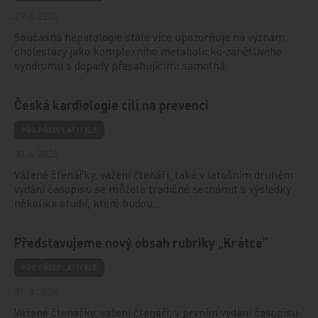
29. 6. 2026
Současná hepatologie stále více upozorňuje na význam
cholestázy jako komplexního metabolicko‑zánětlivého
syndromu s dopady přesahujícími samotná…
Česká kardiologie cílí na prevenci
PRO PŘEDPLATITELE
30. 4. 2026
Vážené čtenářky, vážení čtenáři, také v letošním druhém
vydání časopisu se můžete tradičně seznámit s výsledky
několika studií, které budou…
Představujeme nový obsah rubriky „Krátce“
PRO PŘEDPLATITELE
31. 3. 2026
Vážené čtenářky, vážení čtenáři, v prvním vydání časopisu