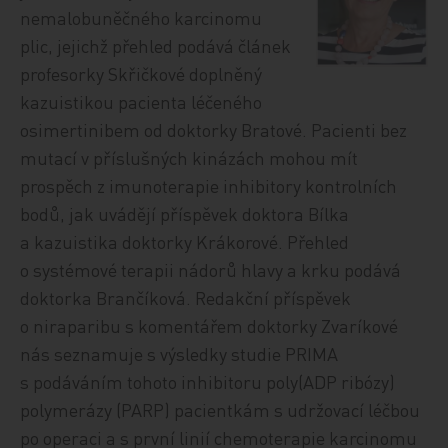
nemalobuněčného karcinomu
plic, jejichž přehled podává článek
profesorky Skřičkové doplněný
kazuistikou pacienta léčeného
osimertinibem od doktorky Bratové. Pacienti bez
mutací v příslušných kinázách mohou mít
prospěch z imunoterapie inhibitory kontrolních
bodů, jak uvádějí příspěvek doktora Bílka
a kazuistika doktorky Krákorové. Přehled
o systémové terapii nádorů hlavy a krku podává
doktorka Brančíková. Redakční příspěvek
o niraparibu s komentářem doktorky Zvaríkové
nás seznamuje s výsledky studie PRIMA
s podáváním tohoto inhibitoru poly(ADP ribózy)
polymerázy (PARP) pacientkám s udržovací léčbou
po operaci a s první linií chemoterapie karcinomu