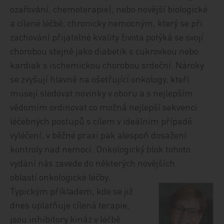
ozařování, chemoterapie), nebo novější biologické
a cílené léčbě, chronicky nemocným, který se při
zachování přijatelné kvality života potýká se svojí
chorobou stejně jako diabetik s cukrovkou nebo
kardiak s ischemickou chorobou srdeční. Nároky
se zvyšují hlavně na ošetřující onkology, kteří
musejí sledovat novinky v oboru a s nejlepším
vědomím ordinovat co možná nejlepší sekvenci
léčebných postupů s cílem v ideálním případě
vyléčení, v běžné praxi pak alespoň dosažení
kontroly nad nemocí. Onkologický blok tohoto
vydání nás zavede do některých novějších
oblastí onkologické léčby.
Typickým příkladem, kde se již
dnes uplatňuje cílená terapie,
jsou inhibitory kináz v léčbě