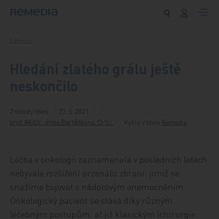
Přeskočit na obsah
Editorial
Hledání zlatého grálu ještě
neskončilo
2 minuty čtení
23. 6. 2021
prof. MUDr. Jiřina Bartůňková, DrSc.
Vyšlo v titulu
Remedia
Léčba v onkologii zaznamenala v posledních letech
nebývalé rozšíření arzenálu zbraní, jimiž se
snažíme bojovat s nádorovým onemocněním.
Onkologický pacient se stává díky různým
léčebným postupům, ať již klasickým (chirurgie,