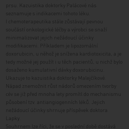
prsu. Kazuistika doktorky Palácové nás
seznamuje s indikacemi tohoto léku.
I chemoterapeutika stále zůstávají pevnou
součástí onkologické léčby a výrobci se snaží
minimalizovat jejich nežádoucí účinky
modifikacemi. Příkladem je lipozomální
doxorubicin, u něhož je snížena kardiotoxicita, a je
tedy možné jej použít i u těch pacientů, u nichž bylo
dosaženo kumulativní dávky doxorubicinu.
Ukazuje to kazuistika doktorky Malejčíkové.
Nápad znemožnit růst nádorů omezením tvorby
cév se již před mnoha lety promítl do mechanismu
působení tzv. antiangiogenních léků. Jejich
nežádoucí účinky shrnuje příspěvek doktora
Lapky.
Souhrnem lze říci, že se v poslední době dostává