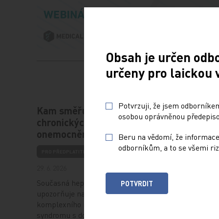
Obsah je určen odb
určeny pro laickou 
Potvrzuji, že jsem odborníkem
Kam směřuje léčba
Česká k
osobou oprávněnou předepisov
chronických jaterních
preven
onemocnění
Beru na vědomí, že informace
PRO PŘEDP
odborníkům, a to se všemi riz
PRO PŘEDPLATITELE
30. 4. 2026
29. 6. 2026
Vážené čt
v letošní
Současná hepatologie stále více
POTVRDIT
se můžet
upozorňuje na význam cholestázy jako
s výsledk
komplexního metabolicko‑zánětlivého
budou…
syndromu s dopady přesahujícími