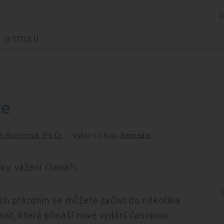
O
O TITULU
ce
 Richtrová, Ph.D.
Vyšlo v titulu
Remedia
y, vážení čtenáři,
ích prázdnin se můžete začíst do několika
at, která přináší nové vydání časopisu