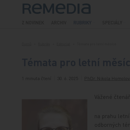
Přeskočit na obsah
Z NOVINEK
ARCHIV
RUBRIKY
SPECIÁLY
Domů
Rubriky
Editorial
Témata pro letní měsíce
Témata pro letní měsí
1 minuta čtení
30. 6. 2025
PhDr. Nikola Homolová
Vážené čtenářk
na prahu letn
odborných tém