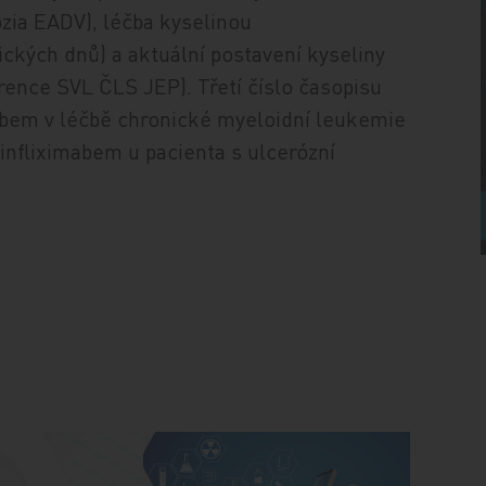
ozia EADV), léčba kyselinou
ckých dnů) a aktuální postavení kyseliny
erence SVL ČLS JEP). Třetí číslo časopisu
inibem v léčbě chronické myeloidní leukemie
í infliximabem u pacienta s ulcerózní