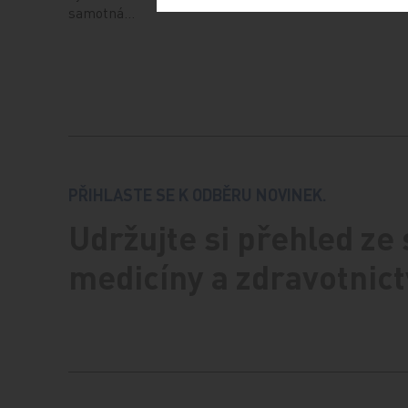
samotná…
PŘIHLASTE SE K ODBĚRU NOVINEK.
Udržujte si přehled ze
medicíny a zdravotnict