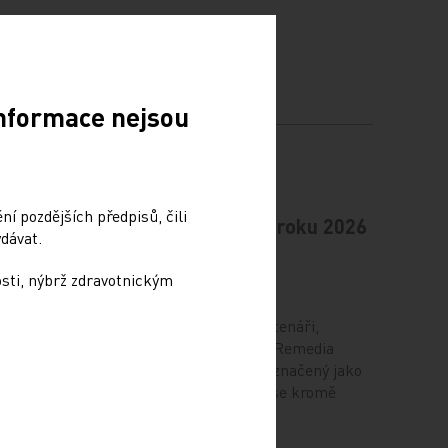
Informace nejsou
í pozdějších předpisů, čili
bsah
Pevné vykročení do roku 2026
dávat.
PRO PŘEDPLATITELE
osti, nýbrž zdravotnickým
30. 12. 2025
Vážené čtenářky, vážení čtenáři,
závěrečné číslo časopisu Remedia
i,
v roce 2025 otevírá blok označený jako
ce 2026
biologická léčba, v němž se kromě
ý blok,
některých…