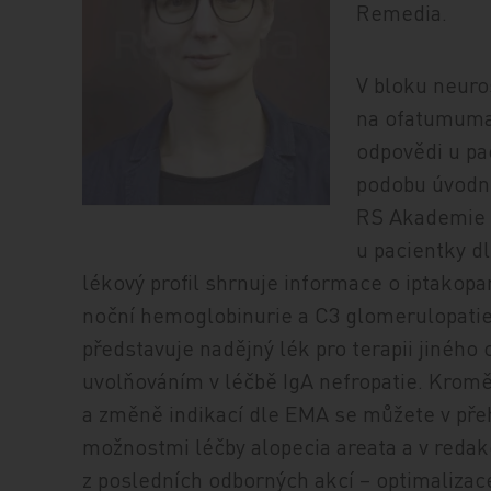
Remedia.
V bloku neuro
na ofatumumab
odpovědi u pa
podobu úvodn
RS Akademie 
u pacientky d
lékový profil shrnuje informace o iptakopa
noční hemoglobinurie a C3 glomerulopati
představuje nadějný lék pro terapii jinéh
uvolňováním v léčbě IgA nefropatie. Kromě
a změně indikací dle EMA se můžete v př
možnostmi léčby alopecia areata a v reda
z posledních odborných akcí – optimalizac