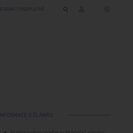
BJEDNAT PŘEDPLATNÉ
INFORMACE O ČLÁNKU
Publikováno podle publikační normy: