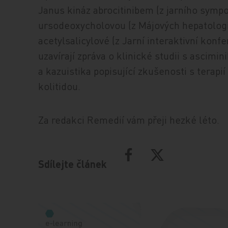
Janus kináz abrocitinibem (z jarního symp
ursodeoxycholovou (z Májových hepatologi
acetylsalicylové (z Jarní interaktivní konf
uzavírají zpráva o klinické studii s ascim
a kazuistika popisující zkušenosti s terapi
kolitidou.
Za redakci Remedií vám přeji hezké léto.
Sdílejte článek