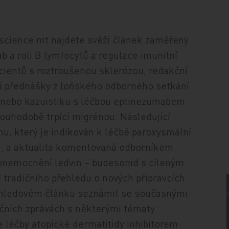
science mt najdete svěží článek zaměřený
 a roli B lymfocytů a regulace imunitní
cientů s roztroušenou sklerózou, redakční
í přednášky z loňského odborného setkání
nebo kazuistiku s léčbou eptinezumabem
louhodobě trpící migrénou. Následující
nu, který je indikován k léčbě paroxysmální
e, a aktualita komentovaná odborníkem
o onemocnění ledvin – budesonid s cíleným
 tradičního přehledu o nových přípravcích
ehledovém článku seznámit se současnými
kčních zprávách s některými tématy
e léčby atopické dermatitidy inhibitorem