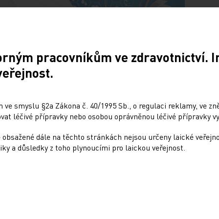
orným pracovníkům ve zdravotnictví. 
veřejnost.
Doporučené
 ve smyslu §2a Zákona č. 40/1995 Sb., o regulaci reklamy, ve zněn
ardiologie cílí na
Představujeme nový o
at léčivé přípravky nebo osobou oprávněnou léčivé přípravky vy
ci
rubriky „Krátce“
 obsažené dále na těchto stránkách nejsou určeny laické veřejn
LATITELE
PRO PŘEDPLATITELE
iky a důsledky z toho plynoucími pro laickou veřejnost.
31. 3. 2026
enářky, vážení čtenáři, také
Vážené čtenářky, vážení čtenář
m druhém vydání časopisu
v prvním vydání časopisu v ro
e tradičně seznámit
nabízíme kratší revmatologick
y několika studií, které
v němž se dočtete o použití
secukinumabu…