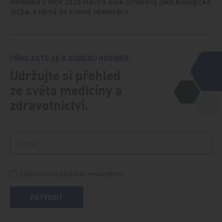
Remedia v roce 2025 otevírá blok označený jako biologická
léčba, v němž se kromě některých…
PŘIHLASTE SE K ODBĚRU NOVINEK.
Udržujte si přehled
ze světa medicíny a
zdravotnictví.
Souhlasím se zasíláním newsletteru
POTVRDIT