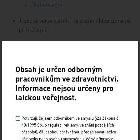
Diabetologie
Tisková verze článku ke stažení (dostupné po
přihlášení)
Obsah je určen odborným
pracovníkům ve zdravotnictví.
Informace nejsou určeny pro
laickou veřejnost.
Potvrzuji, že jsem odborníkem ve smyslu §2a Zákona č.
40/1995 Sb., o regulaci reklamy, ve znění pozdějších
předpisů, čili osobou oprávněnou předepisovat léčivé
přípravky nebo osobou oprávněnou léčivé přípravky