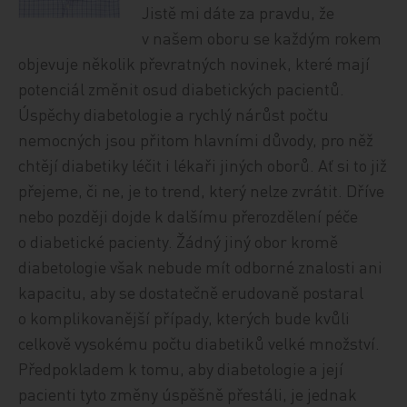
Jistě mi dáte za pravdu, že
v našem oboru se každým rokem
objevuje několik převratných novinek, které mají
potenciál změnit osud diabetických pacientů.
Úspěchy diabetologie a rychlý nárůst počtu
nemocných jsou přitom hlavními důvody, pro něž
chtějí diabetiky léčit i lékaři jiných oborů. Ať si to již
přejeme, či ne, je to trend, který nelze zvrátit. Dříve
nebo později dojde k dalšímu přerozdělení péče
o diabetické pacienty. Žádný jiný obor kromě
diabetologie však nebude mít odborné znalosti ani
kapacitu, aby se dostatečně erudovaně postaral
o komplikovanější případy, kterých bude kvůli
celkově vysokému počtu diabetiků velké množství.
Předpokladem k tomu, aby diabetologie a její
pacienti tyto změny úspěšně přestáli, je jednak