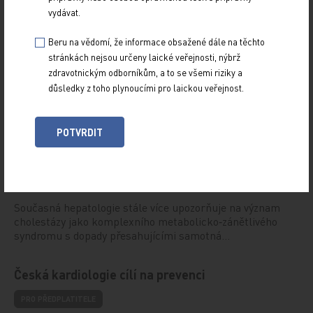
vydávat.
Beru na vědomí, že informace obsažené dále na těchto
stránkách nejsou určeny laické veřejnosti, nýbrž
zdravotnickým odborníkům, a to se všemi riziky a
Doporučené
důsledky z toho plynoucími pro laickou veřejnost.
Kam směřuje léčba chronických jaterních
POTVRDIT
onemocnění
PRO PŘEDPLATITELE
29. 6. 2026
Současná hepatologie stále více upozorňuje na význam
cholestázy jako komplexního metabolicko‑zánětlivého
syndromu s dopady přesahujícími samotná…
Česká kardiologie cílí na prevenci
PRO PŘEDPLATITELE