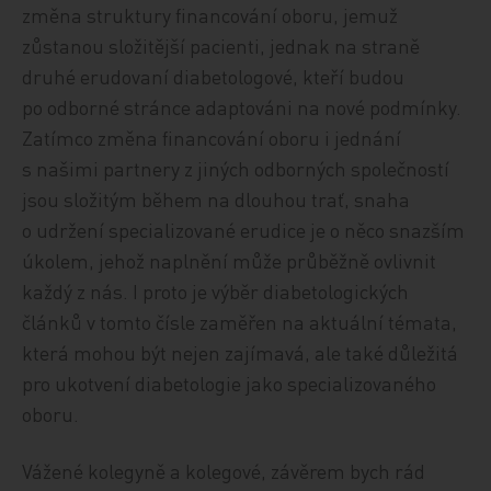
změna struktury financování oboru, jemuž
zůstanou složitější pacienti, jednak na straně
druhé erudovaní diabetologové, kteří budou
po odborné stránce adaptováni na nové podmínky.
Zatímco změna financování oboru i jednání
s našimi partnery z jiných odborných společností
jsou složitým během na dlouhou trať, snaha
o udržení specializované erudice je o něco snazším
úkolem, jehož naplnění může průběžně ovlivnit
každý z nás. I proto je výběr diabetologických
článků v tomto čísle zaměřen na aktuální témata,
která mohou být nejen zajímavá, ale také důležitá
pro ukotvení diabetologie jako specializovaného
oboru.
Vážené kolegyně a kolegové, závěrem bych rád