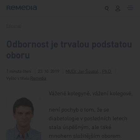
Přeskočit na obsah
Editorial
Odbornost je trvalou podstatou
oboru
1 minuta čtení
23. 10. 2019
MUDr. Jan Šoupal, , Ph.D.
Vyšlo v titulu
Remedia
Vážené kolegyně, vážení kolegové,
není pochyb o tom, že se
diabetologie v posledních letech
stala úspěšným, ale také
mnohem složitějším oborem.