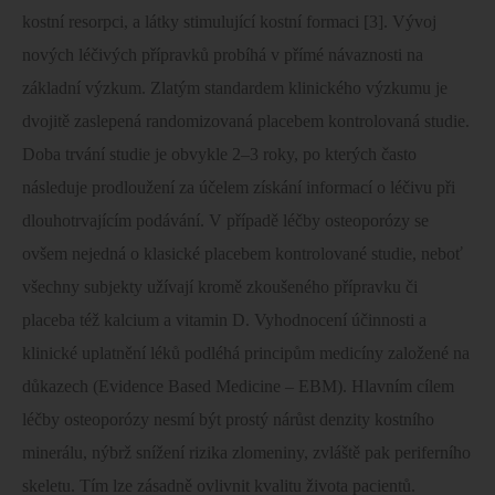
kostní resorpci, a látky stimulující kostní formaci [3]. Vývoj
nových léčivých přípravků probíhá v přímé návaznosti na
základní výzkum. Zlatým standardem klinického výzkumu je
dvojitě zaslepená randomizovaná placebem kontrolovaná studie.
Doba trvání studie je obvykle 2–3 roky, po kterých často
následuje prodloužení za účelem získání informací o léčivu při
dlouhotrvajícím podávání. V případě léčby osteoporózy se
ovšem nejedná o klasické placebem kontrolované studie, neboť
všechny subjekty užívají kromě zkoušeného přípravku či
placeba též kalcium a vitamin D. Vyhodnocení účinnosti a
klinické uplatnění léků podléhá principům medicíny založené na
důkazech (Evidence Based Medicine – EBM). Hlavním cílem
léčby osteoporózy nesmí být prostý nárůst denzity kostního
minerálu, nýbrž snížení rizika zlomeniny, zvláště pak periferního
skeletu. Tím lze zásadně ovlivnit kvalitu života pacientů.