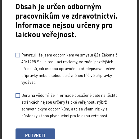
Obsah je určen odborným
nepřímo přispějí alespoň malým dílem k lepší kvalitě života
pracovníkům ve zdravotnictví.
pacientů s osteoporózou.
Informace nejsou určeny pro
laickou veřejnost.
Seznam použité literatury
Potvrzuji, že jsem odborníkem ve smyslu §2a Zákona č.
[1] Riggs BL, Melton III LJ. The worldwide
40/1995 Sb., o regulaci reklamy, ve znění pozdějších
problem of osteoporosis: insights afforded by
předpisů, čili osobou oprávněnou předepisovat léčivé
přípravky nebo osobou oprávněnou léčivé přípravky
epidemiology. Bone 1995; 17: 505S–511S.
vydávat.
[2] Kanis JA, Johnell O. Requirements for DXA
for the management of osteoporosis in
Beru na vědomí, že informace obsažené dále na těchto
stránkách nejsou určeny laické veřejnosti, nýbrž
Europe. Osteoporos Int 2004; 16: 229–238.
zdravotnickým odborníkům, a to se všemi riziky a
[3] Riggs BL, Parfitt AM. Drugs used to treat
důsledky z toho plynoucími pro laickou veřejnost.
osteoporosis: The critical need for a uniform
nomen-clature based on their action on bone
POTVRDIT
remodeling. J Bone Miner Res 2005; 20: 177–