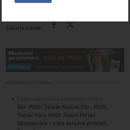
184.
Sdílejte článek
INFORMACE O ČLÁNKU
Publikováno podle publikační normy:
Doc. MUDr. Štěpán Kutílek,CSc., MUDr.
Tomáš Hála, MUDr. Daniel Feřtek.
Osteoporóza – stále aktuální problém.