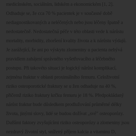
medicínském, sociálním, lidském a ekonomickém [1, 2].
Odhaduje se, že cca 70 % pacientek je v současné době
nediagnostikovaných a neléčených nebo jsou léčeny špatně a
nedostatečně. Nedostatečná péče v této oblasti vede k nárůstu
mortality, morbidity, zhoršení kvality života a k nárůstu výdajů.
Je zarážející, že ani po výskytu zlomeniny u pacienta nebývá
pravidlem zahájení správného vyšetřovacího a léčebného
postupu. Při takovéto situaci je logický nárůst komplikací,
zejména fraktur v oblasti proximálního femuru. Celoživotní
riziko osteoporotické fraktury se u žen odhaduje na 40 %,
přičemž riziko fraktury krčku femuru je 18 %. Předpokládaný
nárůst fraktur bude důsledkem prodlužování průměrné délky
života, jinými slovy, lidé se budou dožívat „své" osteoporózy.
Dalšími faktory zvyšujícími riziko osteoporózy a zlomeniny jsou
nezdravý životní styl, snížený příjem kalcia a vitaminu D,