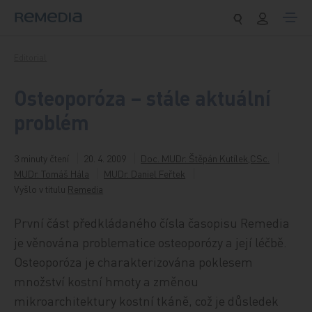
Přeskočit na obsah
Editorial
Osteoporóza – stále aktuální
problém
3 minuty čtení
20. 4. 2009
Doc. MUDr. Štěpán Kutílek,CSc.
MUDr. Tomáš Hála
MUDr. Daniel Feřtek
Vyšlo v titulu
Remedia
První část předkládaného čísla časopisu Remedia
je věnována problematice osteoporózy a její léčbě.
Osteoporóza je charakterizována poklesem
množství kostní hmoty a změnou
mikroarchitektury kostní tkáně, což je důsledek