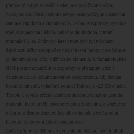
přiměřený pohyb se zátěží skeletu a zdravá životospráva.
Nezbytnou součástí jakékoliv terapie osteoporózy je dostatečná
saturace vápníkem a vitaminem D. Léčba osteoporózy vyžaduje
trpělivost pacienta i lékaře, neboť je dlouhodobá, v trvání
minimálně 2 let. Zatímco v letech minulých byl měřítkem
úspěšnosti léčby osteoporózy nárůst kostní hmoty, v současnosti
je hlavním cílem léčby snížit riziko zlomenin. K farmakologické
léčbě postmenopauzální osteoporózy se přistupuje u žen s
denzitometricky dokumentovanou osteoporózou, kdy denzita
kostního minerálu vyjádřená pomocí T-skóre je -2,5 SD a méně.
Terapie je rovněž určena ženám se sníženou denzitou kostního
minerálu, které utrpěly osteoporotickou zlomeninu, a zvažuje se
u žen se sníženou denzitou kostního minerálu a současnými
hlavními rizikovými faktory osteoporózy.
Léčivé přípravky dělíme do dvou skupin: léčiva, která inhibují