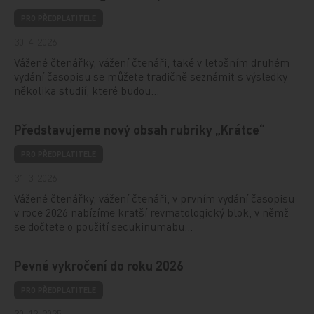
PRO PŘEDPLATITELE
30. 4. 2026
Vážené čtenářky, vážení čtenáři, také v letošním druhém
vydání časopisu se můžete tradičně seznámit s výsledky
několika studií, které budou…
Představujeme nový obsah rubriky „Krátce“
PRO PŘEDPLATITELE
31. 3. 2026
Vážené čtenářky, vážení čtenáři, v prvním vydání časopisu
v roce 2026 nabízíme kratší revmatologický blok, v němž
se dočtete o použití secukinumabu…
Pevné vykročení do roku 2026
PRO PŘEDPLATITELE
30. 12. 2025