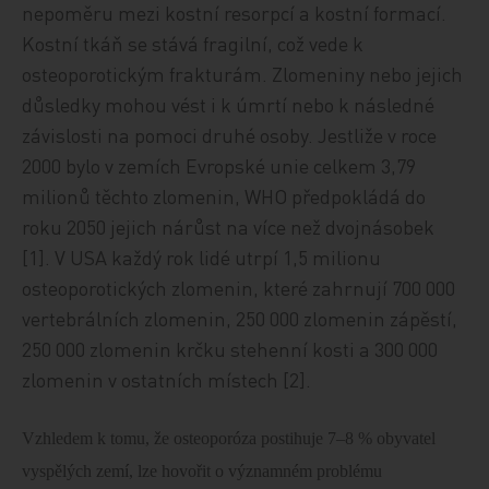
nepoměru mezi kostní resorpcí a kostní formací.
Kostní tkáň se stává fragilní, což vede k
osteoporotickým frakturám. Zlomeniny nebo jejich
důsledky mohou vést i k úmrtí nebo k následné
závislosti na pomoci druhé osoby. Jestliže v roce
2000 bylo v zemích Evropské unie celkem 3,79
milionů těchto zlomenin, WHO předpokládá do
roku 2050 jejich nárůst na více než dvojnásobek
[1]. V USA každý rok lidé utrpí 1,5 milionu
osteoporotických zlomenin, které zahrnují 700 000
vertebrálních zlomenin, 250 000 zlomenin zápěstí,
250 000 zlomenin krčku stehenní kosti a 300 000
zlomenin v ostatních místech [2].
Vzhledem k tomu, že osteoporóza postihuje 7–8 % obyvatel
vyspělých zemí, lze hovořit o významném problému