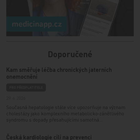
Doporučené
Kam směřuje léčba chronických jaterních
onemocnění
PRO PŘEDPLATITELE
29. 6. 2026
Současná hepatologie stále více upozorňuje na význam
cholestázy jako komplexního metabolicko‑zánětlivého
syndromu s dopady přesahujícími samotná…
Česká kardiologie cílí na prevenci