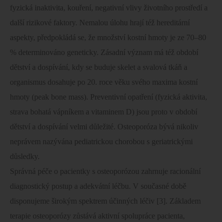
fyzická inaktivita, kouření, negativní vlivy životního prostředí a
další rizikové faktory. Nemalou úlohu hrají též hereditární
aspekty, předpokládá se, že množství kostní hmoty je ze 70–80
% determinováno geneticky. Zásadní význam má též období
dětství a dospívání, kdy se buduje skelet a svalová tkáň a
organismus dosahuje po 20. roce věku svého maxima kostní
hmoty (peak bone mass). Preventivní opatření (fyzická aktivita,
strava bohatá vápníkem a vitaminem D) jsou proto v období
dětství a dospívání velmi důležité. Osteoporóza bývá nikoliv
neprávem nazývána pediatrickou chorobou s geriatrickými
důsledky.
Správná péče o pacientky s osteoporózou zahrnuje racionální
diagnostický postup a adekvátní léčbu. V současné době
disponujeme širokým spektrem účinných léčiv [3]. Základem
terapie osteoporózy zůstává aktivní spolupráce pacienta,