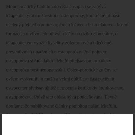
Monotematický blok tohoto čísla časopisu se zabývá
terapeutickými možnostmi u osteoporózy, konkrétně přináší
ucelený přehled o antiresorpčních léčivech i stimulátorech kostní
formace a o vlivu jednotlivých léčiv na riziko zlomeniny, o
terapeutickém využití kyseliny zoledronové a o léčebně-
preventivních opatřeních u osteoporózy. Pod pojmem
osteoporóza si řada laiků i lékařů představí automaticky
osteoporózu postmenopauzální. Osteo-porotické změny se
ovšem vyskytují i u mužů a velmi důležitou část pacientů
osteocenter představují též nemocní s kortikoidy indukovanou
osteoporózou. Právě tato oblast bývá podceňována. Pevně
doufáme, že publikované články pomohou našim lékařům,
farmaceutům i dalším zdravotníkům orientovat se v leckdy
spletitém labyrintu léčiv, který vzniká vývojem a registrací stále
nových přípravků. Rovněž doufáme, že publikované informace