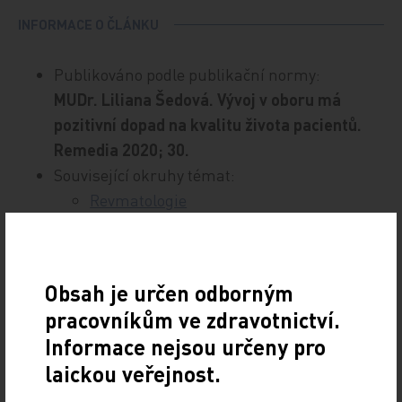
INFORMACE O ČLÁNKU
Publikováno podle publikační normy:
MUDr. Liliana Šedová. Vývoj v oboru má
pozitivní dopad na kvalitu života pacientů.
Remedia 2020; 30.
Související okruhy témat:
Revmatologie
Tisková verze článku ke stažení (dostupné po
přihlášení)
Obsah je určen odborným
pracovníkům ve zdravotnictví.
Informace nejsou určeny pro
laickou veřejnost.