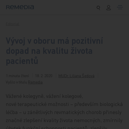
Přeskočit na obsah
Editorial
Vývoj v oboru má pozitivní
dopad na kvalitu života
pacientů
1 minuta čtení
18. 2. 2020
MUDr. Liliana Šedová
Vyšlo v titulu
Remedia
Vážené kolegyně, vážení kolegové,
nové terapeutické možnosti – především biologická
léčba – u zánětlivých revmatických chorob přinesly
značné zlepšení kvality života nemocných, zmírnily
úbytek funkční schopnosti pacientů, zlepšily