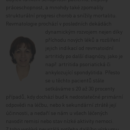
práceschopnost, a mnohdy také zpomalily
strukturální progresi chorob a snížily mortalitu.
Revmatologie prochází v posledních dekádách
dynamickým rozvojem
nejen díky
příchodu nových léků a rozšíření
jejich indikací od revmatoidní
artritidy po další diagnózy, jako je
např. artritida psoriatická či
ankylozující spondylitida. Přesto
se u těchto pacientů stále
setkáváme s 20 až 30 procenty
případů, kdy dochází buď k nedostatečné primární
odpovědi na léčbu, nebo k sekundární ztrátě její
účinnosti, a nedaří se nám u všech léčených
navodit remisi nebo stav nízké aktivity nemoci.
Z toho vyplývá neustálá potřeba dalšího výzkumu