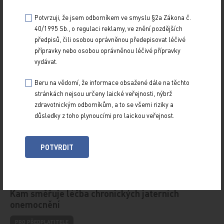
Potvrzuji, že jsem odborníkem ve smyslu §2a Zákona č.
40/1995 Sb., o regulaci reklamy, ve znění pozdějších
předpisů, čili osobou oprávněnou předepisovat léčivé
přípravky nebo osobou oprávněnou léčivé přípravky
vydávat.
Beru na vědomí, že informace obsažené dále na těchto
stránkách nejsou určeny laické veřejnosti, nýbrž
zdravotnickým odborníkům, a to se všemi riziky a
důsledky z toho plynoucími pro laickou veřejnost.
POTVRDIT
Doporučené
Kam směřuje léčba chronických jaterních
onemocnění
PRO PŘEDPLATITELE