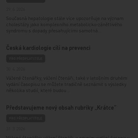
29. 6. 2026
Současná hepatologie stále více upozorňuje na význam
cholestázy jako komplexního metabolicko‑zánětlivého
syndromu s dopady přesahujícími samotná…
Česká kardiologie cílí na prevenci
PRO PŘEDPLATITELE
30. 4. 2026
Vážené čtenářky, vážení čtenáři, také v letošním druhém
vydání časopisu se můžete tradičně seznámit s výsledky
několika studií, které budou…
Představujeme nový obsah rubriky „Krátce“
PRO PŘEDPLATITELE
31. 3. 2026
Vážené čtenářky, vážení čtenáři, v prvním vydání časopisu