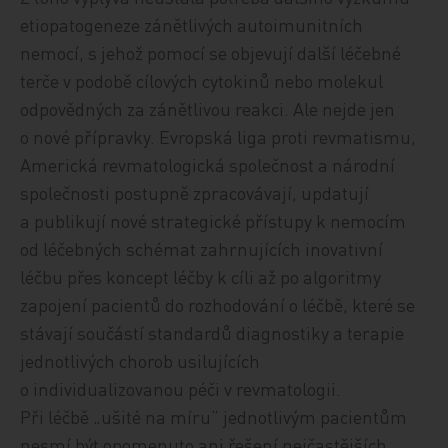
etiopatogeneze zánětlivých autoimunitních
nemocí, s jehož pomocí se objevují další léčebné
terče v podobě cílových cytokinů nebo molekul
odpovědných za zánětlivou reakci. Ale nejde jen
o nové přípravky. Evropská liga proti revmatismu,
Americká revmatologická společnost a národní
společnosti postupně zpracovávají, updatují
a publikují nové strategické přístupy k nemocím
od léčebných schémat zahrnujících inovativní
léčbu přes koncept léčby k cíli až po algoritmy
zapojení pacientů do rozhodování o léčbě, které se
stávají součástí standardů diagnostiky a terapie
jednotlivých chorob usilujících
o individualizovanou péči v revmatologii.
Při léčbě „ušité na míru“ jednotlivým pacientům
nesmí být opomenuto ani řešení nejčastějších