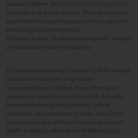
podávána během 28 dní před očním chirurgickým
zákrokem a 28 dní po zákroku. Zvýšená incidence
spojivkového krvácení byla pozorována u pacientů,
kteří dostávali antitrombotika.
Vzhledem k tomu, že aflibercept je protein, existuje
při jeho použití riziko imunogenity.
Po intravitreálním použití inhibitorů VEGF existuje
teoretické riziko vzniku arteriálních
tromboembolických příhod, které potenciálně
souvisejí se systémovou inhibicí VEGF. Arteriální
tromboembolické příhody zahrnují infarkt
myokardu, cévní mozkovou příhodu nebo úmrtí
z kardiovaskulární příčiny. Incidence ve studiích
VIEW 1 a VIEW 2 u vlhké formy VPMD byla 3,3 %