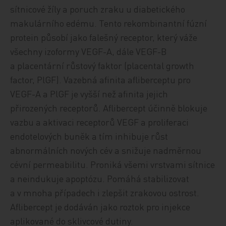
sítnicové žíly a poruch zraku u diabetického
makulárního edému. Tento rekombinantní fúzní
protein působí jako falešný receptor, který váže
všechny izoformy VEGF-A, dále VEGF-B
a placentární růstový faktor (placental growth
factor, PlGF). Vazebná afinita afliberceptu pro
VEGF-A a PlGF je vyšší než afinita jejich
přirozených receptorů. Aflibercept účinně blokuje
vazbu a aktivaci receptorů VEGF a proliferaci
endotelových buněk a tím inhibuje růst
abnormálních nových cév a snižuje nadměrnou
cévní permeabilitu. Proniká všemi vrstvami sítnice
a neindukuje apoptózu. Pomáhá stabilizovat
a v mnoha případech i zlepšit zrakovou ostrost.
Aflibercept je dodáván jako roztok pro injekce
aplikované do sklivcové dutiny.