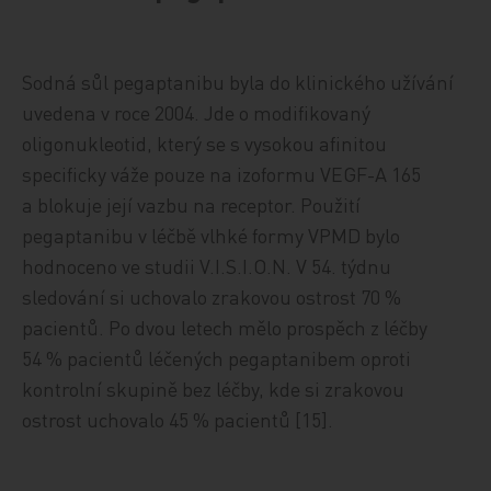
Sodná sůl pegaptanibu byla do klinického užívání
uvedena v roce 2004. Jde o modifikovaný
oligonukleotid, který se s vysokou afinitou
specificky váže pouze na izoformu VEGF-A 165
a blokuje její vazbu na receptor. Použití
pegaptanibu v léčbě vlhké formy VPMD bylo
hodnoceno ve studii V.I.S.I.O.N. V 54. týdnu
sledování si uchovalo zrakovou ostrost 70 %
pacientů. Po dvou letech mělo prospěch z léčby
54 % pacientů léčených pegaptanibem oproti
kontrolní skupině bez léčby, kde si zrakovou
ostrost uchovalo 45 % pacientů [15].