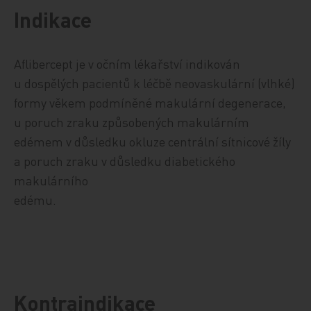
Indikace
Aflibercept je v očním lékařství indikován
u dospělých pacientů k léčbě neovaskulární (vlhké)
formy věkem podmíněné makulární degenerace,
u poruch zraku způsobených makulárním
edémem v důsledku okluze centrální sítnicové žíly
a poruch zraku v důsledku diabetického
makulárního
edému.
Kontraindikace