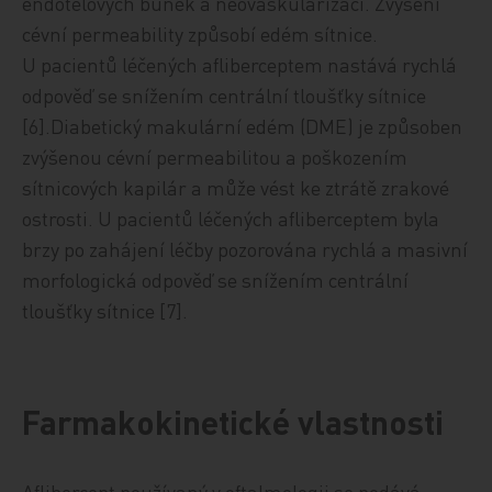
endotelových buněk a neovaskularizací. Zvýšení
cévní permeability způsobí edém sítnice.
U pacientů léčených afliberceptem nastává rychlá
odpověď se snížením centrální tloušťky sítnice
[6].Diabetický makulární edém (DME) je způsoben
zvýšenou cévní permeabilitou a poškozením
sítnicových kapilár a může vést ke ztrátě zrakové
ostrosti. U pacientů léčených afliberceptem byla
brzy po zahájení léčby pozorována rychlá a masivní
morfologická odpověď se snížením centrální
tloušťky sítnice [7].
Farmakokinetické vlastnosti
Aflibercept používaný v oftalmologii se podává