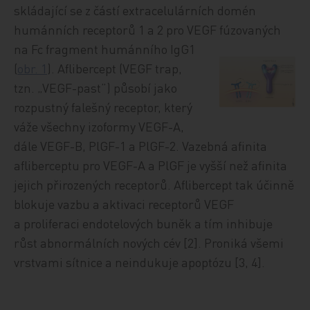
skládající se z částí extracelulárních domén
humánních receptorů 1 a 2 pro VEGF fúzovaných
na Fc fr
agment humánního IgG1
(
obr. 1
). Aflibercept (VEGF trap,
tzn. „VEGF-past”) působí jako
rozpustný falešný receptor, který
váže všechny izoformy VEGF-A,
dále VEGF-B, PlGF-1 a PlGF-2. Vazebná afinita
afliberceptu pro VEGF-A a PlGF je vyšší než afinita
jejich přirozených receptorů. Aflibercept tak účinně
blokuje vazbu a aktivaci receptorů VEGF
a proliferaci endotelových buněk a tím inhibuje
růst abnormálních nových cév [2]. Proniká všemi
vrstvami sítnice a neindukuje apoptózu [3, 4].