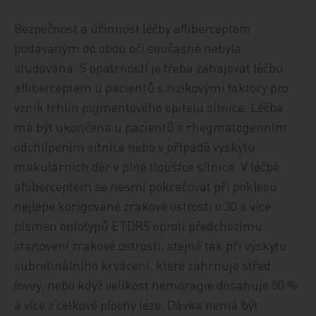
Bezpečnost a účinnost léčby afliberceptem
podávaným do obou očí současně nebyla
studována. S opatrností je třeba zahajovat léčbu
afliberceptem u pacientů s rizikovými faktory pro
vznik trhlin pigmentového epitelu sítnice. Léčba
má být ukončena u pacientů s rhegmatogenním
odchlípením sítnice nebo v případě výskytu
makulárních děr v plné tloušťce sítnice. V léčbě
afliberceptem se nesmí pokračovat při poklesu
nejlépe korigované zrakové ostrosti o 30 a více
písmen optotypů ETDRS oproti předchozímu
stanovení zrakové ostrosti, stejně tak při výskytu
subretinálního krvácení, které zahrnuje střed
fovey, nebo když velikost hemoragie dosahuje 50 %
a více z celkové plochy léze. Dávka nemá být