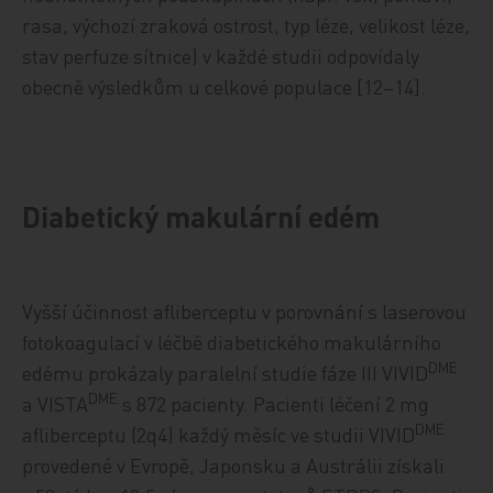
rasa, výchozí zraková ostrost, typ léze, velikost léze,
stav perfuze sítnice) v každé studii odpovídaly
obecně výsledkům u celkové populace [12–14].
Diabetický makulární edém
Vyšší účinnost afliberceptu v porovnání s laserovou
fotokoagulací v léčbě diabetického makulárního
DME
edému prokázaly paralelní studie fáze III VIVID
DME
a VISTA
s 872 pacienty. Pacienti léčení 2 mg
DME
afliberceptu (2q4) každý měsíc ve studii VIVID
provedené v Evropě, Japonsku a Austrálii získali