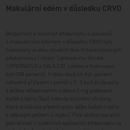
Makulární edém v důsledku CRVO
Bezpečnost a účinnost afliberceptu u pacientů
s makulárním edémem v důsledku CRVO byly
hodnoceny ve dvou studiích fáze III kontrolovaných
předstíranou („sham“) procedurou (studie
COPERNICUS a GALILEO). Léčeno a hodnoceno
bylo 358 pacientů. V obou studiích byli pacienti
náhodně přiřazeni v poměru 3 : 2 buď do skupiny
s léčbou afliberceptem v dávce 2 mg podávané
každé 4 týdny (2q4) nebo do kontrolní skupiny,
která dostávala předstíranou léčbu každé 4 týdny
s celkovým počtem 6 injekcí. Poté všichni pacienti
pokračovali v injekčních aplikacích afliberceptu za