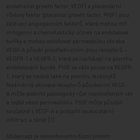
endothelial growth factor, VEGF) a placentární
růstový faktor (placental growth factor, PlGF) jsou
zástupci angiogenních faktorů, které mohou mít
mitogenní a chemotaktický účinek na endotelové
buňky a mohou ovlivňovat permeabilitu cév oka.
VEGF-A působí prostřednictvím dvou receptorů –
VEGFR-1 a VEGFR-2, které se nacházejí na povrchu
endotelových buněk. PlGF se váže pouze na VEGFR-
1, který se nalézá také na povrchu leukocytů.
Nadměrná aktivace receptorů působením VEGF-
A může podnítit patologický růst novotvořených cév
a zvýšit cévní permeabilitu. PlGF může působit
současně s VEGF-A a podpořit leukocytární
infiltraci a zánět [1].
Aflibercept je rekombinantní fúzní protein