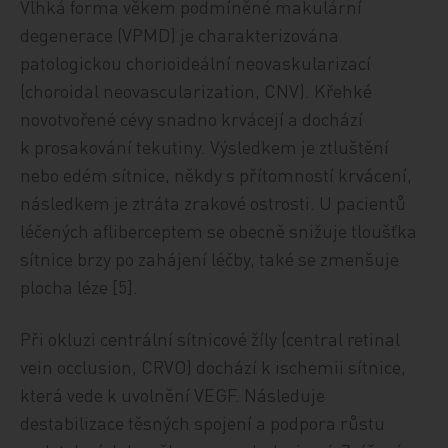
Vlhká forma věkem podmíněné makulární
degenerace (VPMD) je charakterizována
patologickou chorioideální neovaskularizací
(choroidal neovascularization, CNV). Křehké
novotvořené cévy snadno krvácejí a dochází
k prosakování tekutiny. Výsledkem je ztluštění
nebo edém sítnice, někdy s přítomností krvácení,
následkem je ztráta zrakové ostrosti. U pacientů
léčených afliberceptem se obecně snižuje tloušťka
sítnice brzy po zahájení léčby, také se zmenšuje
plocha léze [5].
Při okluzi centrální sítnicové žíly (central retinal
vein occlusion, CRVO) dochází k ischemii sítnice,
která vede k uvolnění VEGF. Následuje
destabilizace těsných spojení a podpora růstu