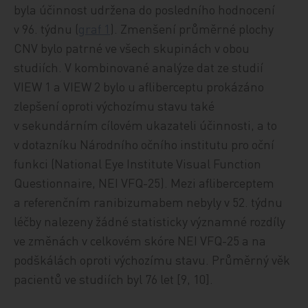
byla účinnost udržena do posledního hodnocení
v 96. týdnu (
graf 1
). Zmenšení průměrné plochy
CNV bylo patrné ve všech skupinách v obou
studiích. V kombinované analýze dat ze studií
VIEW 1 a VIEW 2 bylo u afliberceptu prokázáno
zlepšení oproti výchozímu stavu také
v sekundárním cílovém ukazateli účinnosti, a to
v dotazníku Národního očního institutu pro oční
funkci (National Eye Institute Visual Function
Questionnaire, NEI VFQ-25). Mezi afliberceptem
a referenčním ranibizumabem nebyly v 52. týdnu
léčby nalezeny žádné statisticky významné rozdíly
ve změnách v celkovém skóre NEI VFQ-25 a na
podškálách oproti výchozímu stavu. Průměrný věk
pacientů ve studiích byl 76 let [9, 10].