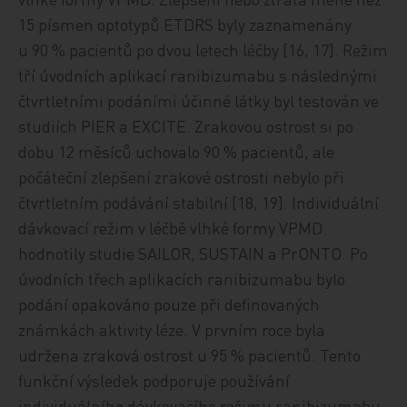
15 písmen optotypů ETDRS byly zaznamenány
u 90 % pacientů po dvou letech léčby [16, 17]. Režim
tří úvodních aplikací ranibizumabu s následnými
čtvrtletními podáními účinné látky byl testován ve
studiích PIER a EXCITE. Zrakovou ostrost si po
dobu 12 měsíců uchovalo 90 % pacientů, ale
počáteční zlepšení zrakové ostrosti nebylo při
čtvrtletním podávání stabilní [18, 19]. Individuální
dávkovací režim v léčbě vlhké formy VPMD
hodnotily studie SAILOR, SUSTAIN a PrONTO. Po
úvodních třech aplikacích ranibizumabu bylo
podání opakováno pouze při definovaných
známkách aktivity léze. V prvním roce byla
udržena zraková ostrost u 95 % pacientů. Tento
funkční výsledek podporuje používání
individuálního dávkovacího režimu ranibizumabu