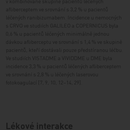
v kombinované skupině pacientů léčených
afliberceptem ve srovnání s 3,2 % u pacientů
léčených ranibizumabem. Incidence u nemocných
s CRVO ve studiích GALILEO a COPERNICUS byla
0,6 % u pacientů léčených minimálně jednou
dávkou afliberceptu ve srovnání s 1,4 % ve skupině
pacientů, kteří dostávali pouze předstíranou léčbu.
Ve studiích VISTADME a VIVIDDME u DME byla
incidence 3,3 % u pacientů léčených afliberceptem
ve srovnání s 2,8 % u léčených laserovou
fotokoagulací [7, 9, 10, 12–14, 29].
Lékové interakce