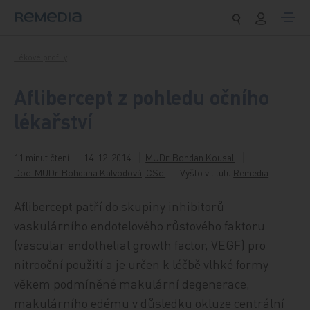
Přeskočit na obsah
Lékové profily
Aflibercept z pohledu očního
lékařství
11 minut čtení
14. 12. 2014
MUDr. Bohdan Kousal
Doc. MUDr. Bohdana Kalvodová, CSc.
Vyšlo v titulu
Remedia
Aflibercept patří do skupiny inhibitorů
vaskulárního endotelového růstového faktoru
(vascular endothelial growth factor, VEGF) pro
nitrooční použití a je určen k léčbě vlhké formy
věkem podmíněné makulární degenerace,
makulárního edému v důsledku okluze centrální