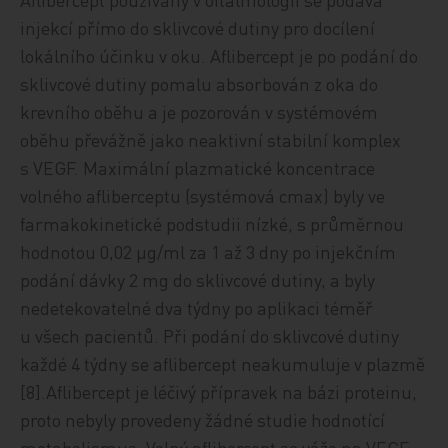
injekcí přímo do sklivcové dutiny pro docílení
lokálního účinku v oku. Aflibercept je po podání do
sklivcové dutiny pomalu absorbován z oka do
krevního oběhu a je pozorován v systémovém
oběhu převážně jako neaktivní stabilní komplex
s VEGF. Maximální plazmatické koncentrace
volného afliberceptu (systémová cmax) byly ve
farmakokinetické podstudii nízké, s průměrnou
hodnotou 0,02 µg/ml za 1 až 3 dny po injekčním
podání dávky 2 mg do sklivcové dutiny, a byly
nedetekovatelné dva týdny po aplikaci téměř
u všech pacientů. Při podání do sklivcové dutiny
každé 4 týdny se aflibercept neakumuluje v plazmě
[8].Aflibercept je léčivý přípravek na bázi proteinu,
proto nebyly provedeny žádné studie hodnotící
metabolismus. Volný aflibercept se váže na VEGF