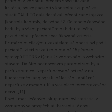
podmínky, že splnili předem specifikovaná
kritéria; pouze pacienti v kontrolní skupině ve
studii GALILEO dále dostávali předstírané injekce
(kontrola kontroly) do týdne 52. Od tohoto časového
bodu byla všem pacientům nabídnuta léčba,
pokud splnili předem specifikovaná kritéria.
Primárním cílovým ukazatelem účinnosti byl podíl
pacientů, kteří získali minimálně 15 písmen
optotypů ETDRS v týdnu 24 ve srovnání s výchozím
stavem. Dalším hodnoceným parametrem byla
perfuze sítnice. Neperfundované oči měly na
fluorescenční angiografii nález zón kapilární
neperfuze v rozsahu 10 a více ploch terče zrakového
nervu [11].
Rozdíl mezi léčenými skupinami byl statisticky
významný ve prospěch afliberceptu. V obou