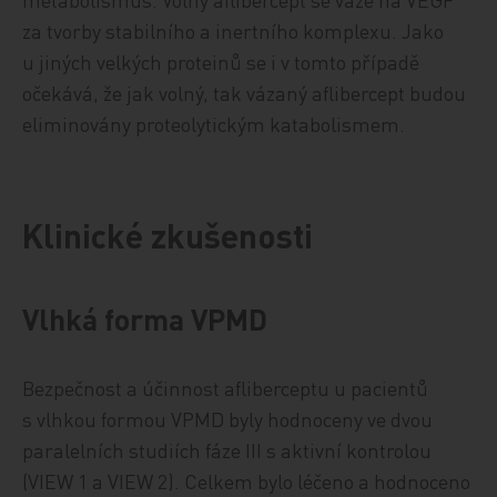
za tvorby stabilního a inertního komplexu. Jako
u jiných velkých proteinů se i v tomto případě
očekává, že jak volný, tak vázaný aflibercept budou
eliminovány proteolytickým katabolismem.
Klinické zkušenosti
Vlhká forma VPMD
Bezpečnost a účinnost afliberceptu u pacientů
s vlhkou formou VPMD byly hodnoceny ve dvou
paralelních studiích fáze III s aktivní kontrolou
(VIEW 1 a VIEW 2). Celkem bylo léčeno a hodnoceno