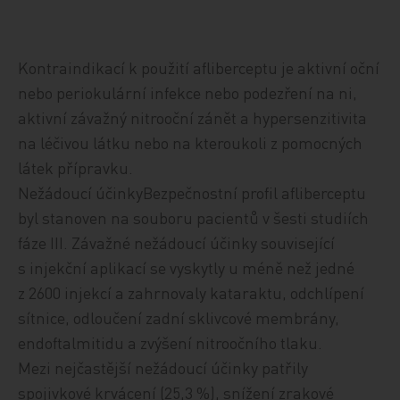
Kontraindikací k použití afliberceptu je aktivní oční
nebo periokulární infekce nebo podezření na ni,
aktivní závažný nitrooční zánět a hypersenzitivita
na léčivou látku nebo na kteroukoli z pomocných
látek přípravku.
Nežádoucí účinkyBezpečnostní profil afliberceptu
byl stanoven na souboru pacientů v šesti studiích
fáze III. Závažné nežádoucí účinky související
s injekční aplikací se vyskytly u méně než jedné
z 2600 injekcí a zahrnovaly kataraktu, odchlípení
sítnice, odloučení zadní sklivcové membrány,
endoftalmitidu a zvýšení nitroočního tlaku.
Mezi nejčastější nežádoucí účinky patřily
spojivkové krvácení (25,3 %), snížení zrakové