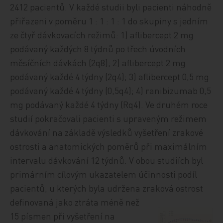
2412 pacientů. V každé studii byli pacienti náhodně
přiřazeni v poměru 1 : 1 : 1 : 1 do skupiny s jedním
ze čtyř dávkovacích režimů: 1) aflibercept 2 mg
podávaný každých 8 týdnů po třech úvodních
měsíčních dávkách (2q8); 2) aflibercept 2 mg
podávaný každé 4 týdny (2q4); 3) aflibercept 0,5 mg
podávaný každé 4 týdny (0,5q4); 4) ranibizumab 0,5
mg podávaný každé 4 týdny (Rq4). Ve druhém roce
studií pokračovali pacienti s upraveným režimem
dávkování na základě výsledků vyšetření zrakové
ostrosti a anatomických poměrů při maximálním
intervalu dávkování 12 týdnů. V obou studiích byl
primárním cílovým ukazatelem účinnosti podíl
pacientů, u kterých byla udržena zraková ostrost
definovaná jako ztráta méně
než
15 písmen při vyšetření na