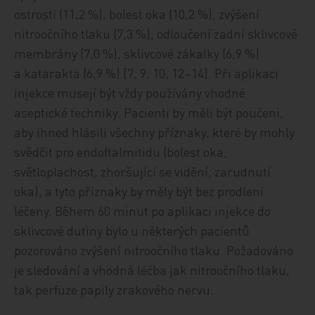
ostrosti (11,2 %), bolest oka (10,2 %), zvýšení
nitroočního tlaku (7,3 %), odloučení zadní sklivcové
membrány (7,0 %), sklivcové zákalky (6,9 %)
a katarakta (6,9 %) [7, 9, 10, 12–14]. Při aplikaci
injekce musejí být vždy používány vhodné
aseptické techniky. Pacienti by měli být poučeni,
aby ihned hlásili všechny příznaky, které by mohly
svědčit pro endoftalmitidu (bolest oka,
světloplachost, zhoršující se vidění, zarudnutí
oka), a tyto příznaky by měly být bez prodlení
léčeny. Během 60 minut po aplikaci injekce do
sklivcové dutiny bylo u některých pacientů
pozorováno zvýšení nitroočního tlaku. Požadováno
je sledování a vhodná léčba jak nitroočního tlaku,
tak perfuze papily zrakového nervu.