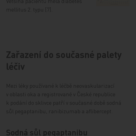
Většina pacientů měla diabetes
mellitus 2. typu [7].
Zařazení do současné palety
léčiv
Mezi léky používané k léčbě neovaskularizací
v oblasti oka a registrované v České republice
k podání do sklivce patří v současné době sodná
sůl pegaptanibu, ranibizumab a aflibercept.
Sodná sůl pegaptanibu