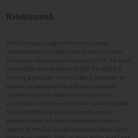
Ranibizumab
Ranibizumab je fragment humanizované
monoklonální protilátky, který se váže se silnou
afinitou na všechny lidské izoformy VEGF-A a brání
vazbě VEGF-A na receptory VEGFR-1 a VEGFR-2.
Klinicky je používán od roku 2006. V porovnání se
sodnou solí pegaptanibu je skupina pacientů,
u kterých došlo ke zlepšení zrakové ostrosti
a k vymizení aktivity onemocnění, významně větší.
Studie MARINA a ANCHOR hodnotily změnu
zrakové ostrosti při fixním dávkovacím režimu
jedenkrát měsíčně po celé sledované období léčby
vlhké formy VPMD. Zlepšení nebo ztráta méně než