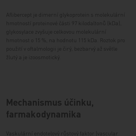
Aflibercept je dimerní glykoprotein s molekulární
hmotností proteinové části 97 kilodaltonů (kDa),
glykosylace zvyšuje celkovou molekulární
hmotnost o 15 %, na hodnotu 115 kDa. Roztok pro
použití v oftalmologii je čirý, bezbarvý až světle
žlutý a je izoosmotický.
Mechanismus účinku,
farmakodynamika
Vaskulární endotelový růstový faktor (vascular