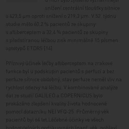
snížení centrální tloušťky sítnice
o 423,5 µm oproti snížení o 219,3 µm. V 52. týdnu
studie mělo 60,2 % pacientů ze skupiny
s afliberceptem a 32,4 % pacientů ze skupiny
s předstíranou léčbou zisk minimálně 15 písmen
optotypů ETDRS [14].
Příznivý účinek léčby afliberceptem na zrakové
funkce byl u podskupin pacientů s perfuzí a bez
perfuze sítnice obdobný, stav perfuze neměl vliv na
rychlost odezvy na léčbu. V kombinované analýze
dat ze studií GALILEO a COPERNICUS bylo
prokázáno zlepšení kvality života hodnocené
pomocí dotazníku NEI VFQ-25. Průměrný věk
pacientů byl 64 let.Léčebné účinky ve všech
hodnotitelných podskupinách (např. věk, pohlaví,