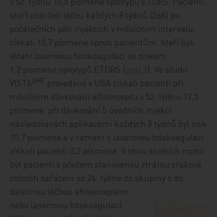
v 52. týdnu 10,5 písmene optotypů ETDRS. Pacienti,
kteří obdrželi léčbu každých 8 týdnů (2q8) po
počátečních pěti injekcích v měsíčním intervalu,
získali 10,7 písmene oproti pacientům, kteří byli
léčeni laserovou fotokoagulací se ziskem
1,2 písmene optotypů ETDRS (
graf 3
). Ve studii
DME
VISTA
provedené v USA získali pacienti při
měsíčním dávkování afliberceptu v 52. týdnu 12,5
písmene, při dávkování 5 úvodních injekcí
následovaných aplikacemi každých 8 týdnů byl zisk
10,7 písmene a v rameni s laserovou fotokoagulací
získali pacienti 0,2 písmene. V obou studiích mohli
být pacienti s předem stanovenou ztrátou zrakové
ostrosti zařazeni od 24. týdne do skupiny s do
datečnou léčbou afliberceptem
nebo laserovou fotokoagulací.