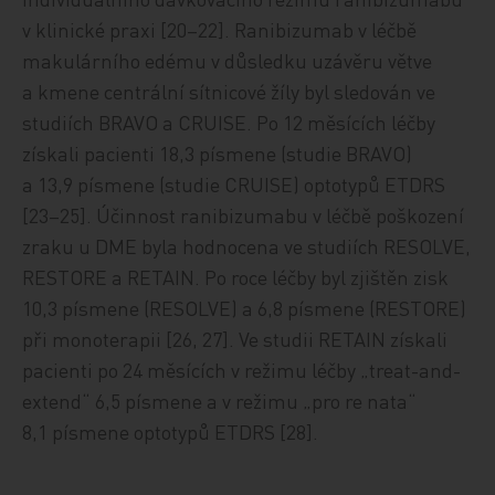
v klinické praxi [20–22]. Ranibizumab v léčbě
makulárního edému v důsledku uzávěru větve
a kmene centrální sítnicové žíly byl sledován ve
studiích BRAVO a CRUISE. Po 12 měsících léčby
získali pacienti 18,3 písmene (studie BRAVO)
a 13,9 písmene (studie CRUISE) optotypů ETDRS
[23–25]. Účinnost ranibizumabu v léčbě poškození
zraku u DME byla hodnocena ve studiích RESOLVE,
RESTORE a RETAIN. Po roce léčby byl zjištěn zisk
10,3 písmene (RESOLVE) a 6,8 písmene (RESTORE)
při monoterapii [26, 27]. Ve studii RETAIN získali
pacienti po 24 měsících v režimu léčby „treat-and-
extend“ 6,5 písmene a v režimu „pro re nata“
8,1 písmene optotypů ETDRS [28].