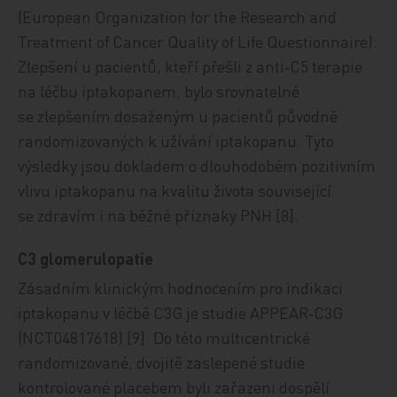
(European Organization for the Research and
Treatment of Cancer Quality of Life Questionnaire).
Zlepšení u pacientů, kteří přešli z anti‑C5 terapie
na léčbu iptakopanem, bylo srovnatelné
se zlepšením dosaženým u pacientů původně
randomizovaných k užívání iptakopanu. Tyto
výsledky jsou dokladem o dlouhodobém pozitivním
vlivu iptakopanu na kvalitu života související
se zdravím i na běžné příznaky PNH [8].
C3 glomerulopatie
Zásadním klinickým hodnocením pro indikaci
iptakopanu v léčbě C3G je studie APPEAR‑C3G
(NCT04817618) [9]. Do této multicentrické
randomizované, dvojitě zaslepené studie
kontrolované placebem byli zařazeni dospělí