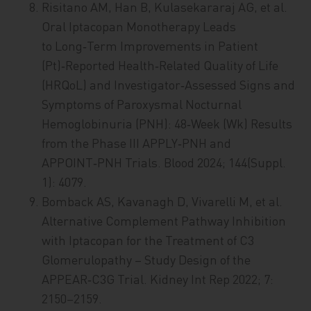
Risitano AM, Han B, Kulasekararaj AG, et al.
Oral Iptacopan Monotherapy Leads
to Long‑Term Improvements in Patient
(Pt)‑Reported Health‑Related Quality of Life
(HRQoL) and Investigator‑Assessed Signs and
Symptoms of Paroxysmal Nocturnal
Hemoglobinuria (PNH): 48‑Week (Wk) Results
from the Phase III APPLY‑PNH and
APPOINT‑PNH Trials. Blood 2024; 144(Suppl.
1): 4079.
Bomback AS, Kavanagh D, Vivarelli M, et al.
Alternative Complement Pathway Inhibition
with Iptacopan for the Treatment of C3
Glomerulopathy – Study Design of the
APPEAR‑C3G Trial. Kidney Int Rep 2022; 7:
2150–2159.