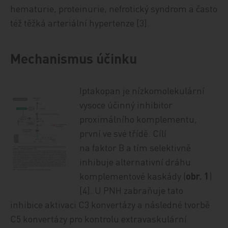
hematurie, proteinurie, nefrotický syndrom a často
též těžká arteriální hypertenze [3].
Mechanismus účinku
Iptakopan je nízkomolekulární
vysoce účinný inhibitor
proximálního komplementu,
první ve své třídě. Cílí
na faktor B a tím selektivně
inhibuje alternativní dráhu
komplementové kaskády (
obr. 1
)
[4]. U PNH zabraňuje tato
inhibice aktivaci C3 konvertázy a následné tvorbě
C5 konvertázy pro kontrolu extravaskulární