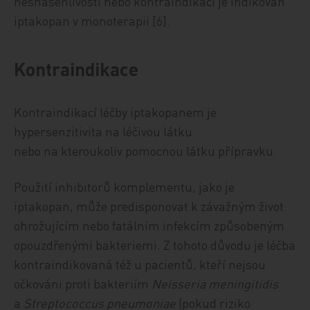
nesnášenlivosti nebo kontraindikaci je indikován
iptakopan v monoterapii [6].
Kontraindikace
Kontraindikací léčby iptakopanem je
hypersenzitivita na léčivou látku
nebo na kteroukoliv pomocnou látku přípravku.
Použití inhibitorů komplementu, jako je
iptakopan, může predisponovat k závažným život
ohrožujícím nebo fatálním infekcím způsobeným
opouzdřenými bakteriemi. Z tohoto důvodu je léčba
kontraindikovaná též u pacientů, kteří nejsou
očkováni proti bakteriím
Neisseria meningitidis
a
Streptococcus pneumoniae
(pokud riziko