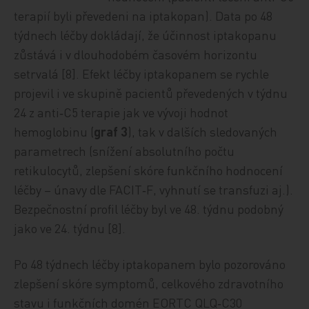
terapií byli převedeni na iptakopan). Data po 48
týdnech léčby dokládají, že účinnost iptakopanu
zůstává i v dlouhodobém časovém horizontu
setrvalá [8]. Efekt léčby iptakopanem se rychle
projevil i ve skupině pacientů převedených v týdnu
24 z anti‑C5 terapie jak ve vývoji hodnot
hemoglobinu (
graf 3
), tak v dalších sledovaných
parametrech (snížení absolutního počtu
retikulocytů, zlepšení skóre funkčního hodnocení
léčby – únavy dle FACIT‑F, vyhnutí se transfuzi aj.).
Bezpečnostní profil léčby byl ve 48. týdnu podobný
jako ve 24. týdnu [8].
Po 48 týdnech léčby iptakopanem bylo pozorováno
zlepšení skóre symptomů, celkového zdravotního
stavu i funkčních domén EORTC QLQ‑C30