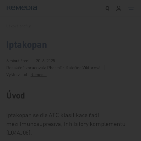
Přeskočit na obsah
Lékové profily
Iptakopan
6 minut čtení
30. 6. 2025
Redakčně zpracovala PharmDr. Kateřina Viktorová
Vyšlo v titulu
Remedia
Úvod
Iptakopan se dle ATC klasifikace řadí
mezi Imunosupresiva, Inhibitory komplementu
(L04AJ08).