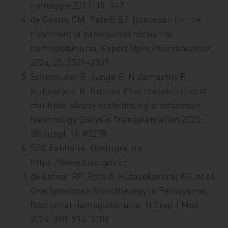
nefrologie 2017; 15: 1–7.
de Castro CM, Patelb BJ. Iptacopan for the
treatment of paroxysmal nocturnal
hemoglobinuria. Expert Opin Pharmacother
2024; 25: 2331–2339.
Schmouder R, Junge G, Nidamarthy P,
Kulmatycki K. Human Pharmacokinetics of
multiple, steady‑state dosing of iptacopan.
Nephrology Dialysis Transplantation 2023;
38(Suppl. 1): #3278.
SPC Fabhalta. Dostupné na:
https://www.sukl.gov.cz
de Latour RP, Röth A, Kulasekararaj AG, et al.
Oral Iptacopan Monotherapy in Paroxysmal
Nocturnal Hemoglobinuria. N Engl J Med
2024; 390: 994–1008.