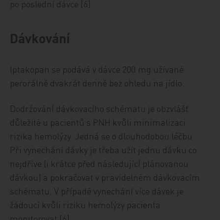
po poslední dávce [6].
Dávkování
Iptakopan se podává v dávce 200 mg užívané
perorálně dvakrát denně bez ohledu na jídlo.
Dodržování dávkovacího schématu je obzvlášť
důležité u pacientů s PNH kvůli minimalizaci
rizika hemolýzy. Jedná se o dlouhodobou léčbu.
Při vynechání dávky je třeba užít jednu dávku co
nejdříve (i krátce před následující plánovanou
dávkou) a pokračovat v pravidelném dávkovacím
schématu. V případě vynechání více dávek je
žádoucí kvůli riziku hemolýzy pacienta
monitorovat [6].