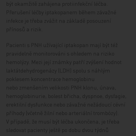
být okamžitě zahájena protiinfekční léčba.
Přerušení léčby iptakopanem během závažné
infekce je třeba zvážit na základě posouzení
přínosů a rizik.
Pacienti s PNH užívající iptakopan mají být též
pravidelně monitorováni s ohledem na riziko
hemolýzy. Mezi její známky patří zvýšení hodnot
laktátdehydrogenázy (LDH) spolu s náhlým
poklesem koncentrace hemoglobinu
nebo zmenšením velikosti PNH klonu, únava,
hemoglobinurie, bolest břicha, dyspnoe, dysfagie,
erektilní dysfunkce nebo závažné nežádoucí cévní
příhody (včetně žilní nebo arteriální trombózy).
V případě, že musí být léčba ukončena, je třeba
sledovat pacienty ještě po dobu dvou týdnů