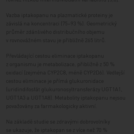
Vazba iptakopanu na plazmatické proteiny je
závislá na koncentraci (75–93 %). Geometrický
průměr zdánlivého distribučního objemu
v rovnovážném stavu je přibližně 265 litrů.
Převládající cestou eliminace iptakopanu
z organismu je metabolizace, přibližně z 50 %
oxidací (zejména CYP2C8, méně CYP2D6). Vedlejší
cestou eliminace je přímá glukuronidace
(uridindifosfát glukuronosyltransferázy UGT1A1,
UGT1A3 a UGT1A8). Metabolity iptakopanu nejsou
považovány za farmakologicky aktivní.
Na základě studie se zdravými dobrovolníky
se ukazuje, že iptakopan se z více než 70 %