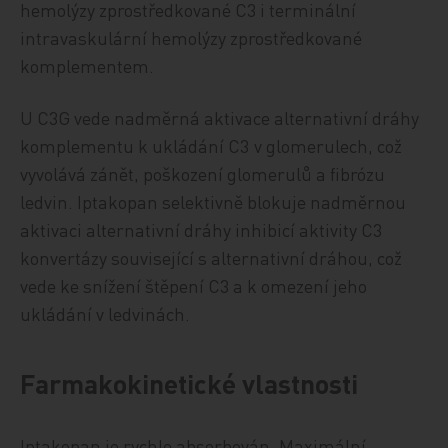
hemolýzy zprostředkované C3 i terminální
intravaskulární hemolýzy zprostředkované
komplementem.
U C3G vede nadměrná aktivace alternativní dráhy
komplementu k ukládání C3 v glomerulech, což
vyvolává zánět, poškození glomerulů a fibrózu
ledvin. Iptakopan selektivně blokuje nadměrnou
aktivaci alternativní dráhy inhibicí aktivity C3
konvertázy související s alternativní dráhou, což
vede ke snížení štěpení C3 a k omezení jeho
ukládání v ledvinách.
Farmakokinetické vlastnosti
Iptakopan je rychle absorbován. Maximální