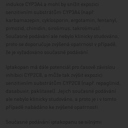
indukce CYP3A4 a mohl by snížit expozici
senzitivním substrátům CYP3A4 (např.
karbamazepin, cyklosporin, ergotamin, fentanyl,
pimozid, chinidin, sirolimus, takrolimus).
Současné podávání ale nebylo klinicky studováno,
proto se doporučuje zvýšená opatrnost v případě,
že je vyžadováno současné podávání.
Iptakopan má dále potenciál pro časově závislou
inhibici CYP2C8, a může tak zvýšit expozici
senzitivním substrátům CYP2C8 (např. repaglinid,
dasabuvir, paklitaxel). Jejich současné podávání
ale nebylo klinicky studováno, a proto je i v tomto
případě nabádáno ke zvýšené opatrnosti.
Současné podávání iptakopanu se silnými