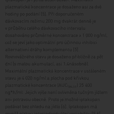
plazmatické koncentrace je dosaženo asi za dvě
hodiny po podání [5]. Při doporučeném
dávkovacím režimu 200 mg dvakrát denně je
v průběhu celého dávkovacího intervalu
dosahováno průměrné koncentrace ≥ 1 000 ng/ml,
což se jeví jako optimální pro účinnou inhibici
alternativní dráhy komplementu [5].
Rovnovážného stavu je dosaženo přibližně za pět
dní (s malou akumulací, asi 1,4násobně).
Maximální plazmatická koncentrace v ustáleném
stavu je 4 020 ng/ml a plocha pod křivkou
plazmatické koncentrace (AUC
) 25 400
tau,ss
ng*h/ml. Jejich výše není ovlivněna tučným jídlem
ani potravou obecně. Proto je možné iptakopan
podávat bez ohledu na jídlo [6]. Iptakopan má
rovněž nízkou interindividuální variabilitu [5,6].