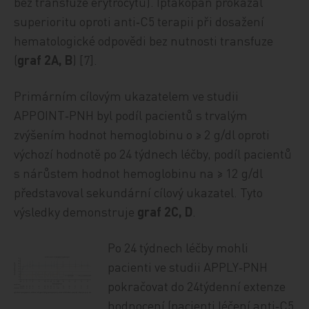
bez transfuze erytrocytů). Iptakopan prokázal
superioritu oproti anti‑C5 terapii při dosažení
hematologické odpovědi bez nutnosti transfuze
(
graf 2A, B
) [7].
Primárním cílovým ukazatelem ve studii
APPOINT‑PNH byl podíl pacientů s trvalým
zvýšením hodnot hemoglobinu o ≥ 2 g/dl oproti
výchozí hodnotě po 24 týdnech léčby, podíl pacientů
s nárůstem hodnot hemoglobinu na ≥ 12 g/dl
představoval sekundární cílový ukazatel. Tyto
výsledky demonstruje
graf 2C, D
.
Po 24 týdnech léčby mohli
pacienti ve studii APPLY‑PNH
pokračovat do 24týdenní extenze
hodnocení (pacienti léčení anti‑C5