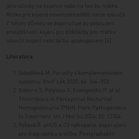
jeho účinky na kojence nebo na tvorbu mléka.
Riziko pro kojené novorozence/děti nelze vyloučit.
Z tohoto důvodu se doporučuje po posouzení
prospěšnosti kojení pro dítě/léčby pro matku
ukončit kojení nebo léčbu iptakopanem [6].
Literatura
Sobotková M. Poruchy v komplementovém
systému. Vnitř Lék 2020; 66: 346–352.
Kokoris S, Polyviou A, Evangelidis P, et al.
Thrombosis in Paroxysmal Nocturnal
Hemoglobinuria (PNH): From Pathogenesis
to Treatment. Int J Mol Sci 2024; 25: 12104.
Ryšavá R. aHUS a C3 nefropatie: doporučení
pro diagnostiku a léčbu. Postgraduální