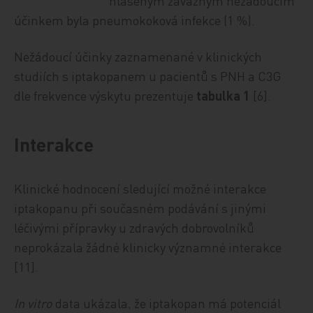
hlášeným závažným nežádoucím
účinkem byla pneumokoková infekce (1 %).
Nežádoucí účinky zaznamenané v klinických
studiích s iptakopanem u pacientů s PNH a C3G
dle frekvence výskytu prezentuje
tabulka 1
[6].
Interakce
Klinické hodnocení sledující možné interakce
iptakopanu při současném podávání s jinými
léčivými přípravky u zdravých dobrovolníků
neprokázala žádné klinicky významné interakce
[11].
In vitro
data ukázala, že iptakopan má potenciál