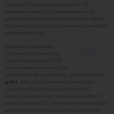
pacienti s C3G potvrzenou biopsií (n = 74).
Iptakopan v dávce 200 mg dvakrát denně byl
podáván šest měsíců v randomizovaném, dvojitě
zaslepeném uspořádání s následnou šestiměsíční
otevřenou fází léčby.
Sledovaným ukazatelem
účinnosti bylo procentuální
snížení 24hodinového UPCR
(urine protein creatinine ratio)
ve srovnání s výchozí hodnotou. Jak demonstruje
graf 4
, léčba iptakopanem vedla k dosažení
výrazného a klinicky významného snížení
proteinurie a toto snížení přetrvávalo po dobu 12
měsíců sledování [10]. Bezpečnostní profil léčby byl
příznivý bez identifikace nových bezpečnostních