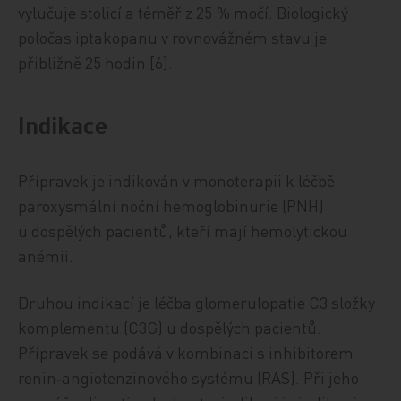
vylučuje stolicí a téměř z 25 % močí. Biologický
poločas iptakopanu v rovnovážném stavu je
přibližně 25 hodin [6].
Indikace
Přípravek je indikován v monoterapii k léčbě
paroxysmální noční hemoglobinurie (PNH)
u dospělých pacientů, kteří mají hemolytickou
anémii.
Druhou indikací je léčba glomerulopatie C3 složky
komplementu (C3G) u dospělých pacientů.
Přípravek se podává v kombinaci s inhibitorem
renin‑angiotenzinového systému (RAS). Při jeho