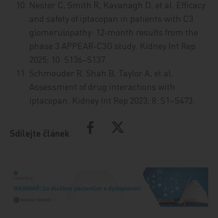
Nester C, Smith R, Kavanagh D, et al. Efficacy
and safety of iptacopan in patients with C3
glomerulopathy: 12‑month results from the
phase 3 APPEAR‑C3G study. Kidney Int Rep
2025; 10: S136–S137.
Schmouder R, Shah B, Taylor A, et al.
Assessment of drug interactions with
iptacopan. Kidney Int Rep 2023; 8: S1–S473.
Sdílejte článek