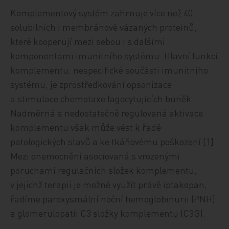
Komplementový systém zahrnuje více než 40
solubilních i membránově vázaných proteinů,
které kooperují mezi sebou i s dalšími
komponentami imunitního systému. Hlavní funkcí
komplementu, nespecifické součásti imunitního
systému, je zprostředkování opsonizace
a stimulace chemotaxe fagocytujících buněk.
Nadměrná a nedostatečně regulovaná aktivace
komplementu však může vést k řadě
patologických stavů a ke tkáňovému poškození [1].
Mezi onemocnění asociovaná s vroze­nými
poruchami regulačních složek komplementu,
v jejichž terapii je možné využít právě iptakopan,
řadíme paroxysmální noční hemoglobinurii (PNH)
a glomerulopatii C3 složky komplementu (C3G).