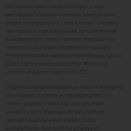
při zvýšené retenci oxidu uhličitého; v noci
tedy dochází k atakám hemolýzy, které se ráno
projeví hemoglobinurií – odtud název). Uvolněný
hemoglobin i poškození buněk zprostředkované
komplementem vedou k aktivaci koagulačního
systému a uvolňování prozánětlivých faktorů.
Právě trombotické komplikace představují častou
příčinu úmrtí nemocných s PNH. Mohou být
i prvním projevem onemocnění [2].
C3 glomerulopatie představuje vzácné heterogenní
onemocnění, pro které je typické progredující
renální postižení. Roli hrají vlivy genetické
a autoimunitní. V patogenezi se uplatňuje
nadměrná aktivace alternativní složky
komplementu. Mezi klinické projevy patří