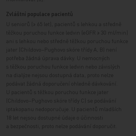
Zvláštní populace pacientů
U seniorů (≥ 65 let), pacientů s lehkou a středně
těžkou poruchou funkce ledvin (eGFR ≥ 30 ml/min)
ani s lehkou nebo středně těžkou poruchou funkce
jater (Childovo–Pughovo skóre třídy A, B) není
potřeba žádná úprava dávky. U nemocných
s těžkou poruchou funkce ledvin nebo závislých
na dialýze nejsou dostupná data, proto nelze
podávat žádná doporučení ohledně dávkování.
U pacientů s těžkou poruchou funkce jater
(Childovo–Pughovo skóre třídy C) se podávání
iptakopanu nedoporučuje. U pacientů mladších
18 let nejsou dostupné údaje o účinnosti
a bezpečnosti, proto nelze podávání doporučit.