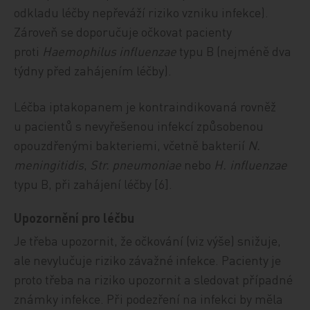
odkladu léčby nepřeváží riziko vzniku infekce).
Zároveň se doporučuje očkovat pacienty
proti
Haemophilus influenzae
typu B (nejméně dva
týdny před zahájením léčby).
Léčba iptakopanem je kontraindikovaná rovněž
u pacientů s nevyřešenou infekcí způsobenou
opouzdřenými bakteriemi, včetně bakterií
N.
meningitidis
,
Str. pneumoniae
nebo
H. influenzae
typu B, při zahájení léčby [6].
Upozornění pro léčbu
Je třeba upozornit, že očkování (viz výše) snižuje,
ale nevylučuje riziko závažné infekce. Pacienty je
proto třeba na riziko upozornit a sledovat případné
známky infekce. Při podezření na infekci by měla