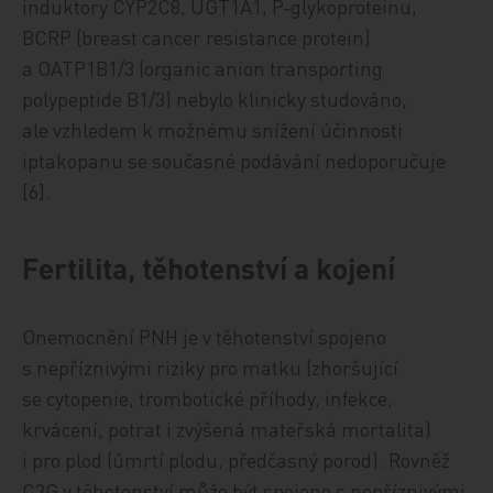
induktory CYP2C8, UGT1A1, P‑glykoproteinu,
BCRP (breast cancer resistance protein)
a OATP1B1/3 (organic anion transporting
polypeptide B1/3) nebylo klinicky studováno,
ale vzhledem k možnému snížení účinnosti
iptakopanu se současné podávání nedoporučuje
[6].
Fertilita, těhotenství a kojení
Onemocnění PNH je v těhotenství spojeno
s nepříznivými riziky pro matku (zhoršující
se cytopenie, trombotické příhody, infekce,
krvácení, potrat i zvýšená mateřská mortalita)
i pro plod (úmrtí plodu, předčasný porod). Rovněž
C3G v těhotenství může být spojeno s nepříznivými