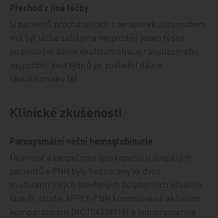
Přechod z jiné léčby
U pacientů přecházejících z terapie ekulizumabem
má být léčba zahájena nejpozději jeden týden
po poslední dávce ekulizumabu, u ravulizumabu
nejpozději šest týdnů po poslední dávce
ravulizumabu [6].
Klinické zkušenosti
Paroxysmální noční hemoglobinurie
Účinnost a bezpečnost iptakopanu u dospělých
pacientů s PNH byly hodnoceny ve dvou
multicentrických otevřených 24týdenních studiích
fáze III: studie APPLY‑PNH kontrolovaná aktivním
komparátorem (NCT04558918) a jednoramenná