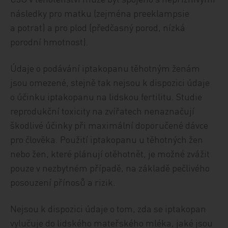
následky pro matku (zejména preeklampsie
a potrat) a pro plod (předčasný porod, nízká
porodní hmotnost).
Údaje o podávání iptakopanu těhotným ženám
jsou omezené, stejně tak nejsou k dispozici údaje
o účinku iptakopanu na lidskou fertilitu. Studie
reprodukční toxicity na zvířatech nenaznačují
škodlivé účinky při maximální doporučené dávce
pro člověka. Použití iptakopanu u těhotných žen
nebo žen, které plánují otěhotnět, je možné zvážit
pouze v nezbytném případě, na základě pečlivého
posouzení přínosů a rizik.
Nejsou k dispozici údaje o tom, zda se iptakopan
vylučuje do lidského mateřského mléka, jaké jsou