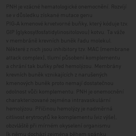
PNH je vzácné hematologické onemocnění. Rozvíjí
se v důsledku získané mutace genu
PIG‑A kmenové krvetvorné buňky, který kóduje tzv.
GIP (glykosylfosfatidylinositolovou) kotvu. Ta váže
v membráně krevních buněk řadu molekul.
Některé z nich jsou inhibitory tzv. MAC (membrane
attack complex), tlumí působení komplementu
a chrání tak buňky před hemolýzou. Membrány
krevních buněk vznikajících z narušených
kmenových buněk proto nemají dostatečnou
odolnost vůči komplementu. PNH je onemocnění
charakterizované zejména intravaskulární
hemolýzou. Příčinou hemolýzy je nadměrná
citlivost erytrocytů ke komplementu (viz výše),
obzvláště při mírném okyselení organismu
(k němu dochází zejména během spánku