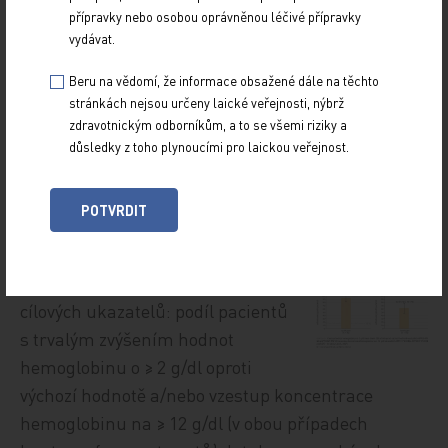
iptakopanem zlepšila u pacientů
přípravky nebo osobou oprávněnou léčivé přípravky
s perzistující anémií
vydávat.
hematologické a klinické
Beru na vědomí, že informace obsažené dále na těchto
výsledky. Efekt terapie
stránkách nejsou určeny laické veřejnosti, nýbrž
iptakopanem byl pozorován již
zdravotnickým odborníkům, a to se všemi riziky a
sedmý den léčby a v dalším období přetrvával (
graf
důsledky z toho plynoucími pro laickou veřejnost.
1
) [7].
POTVRDIT
Efekt 24týdenní terapie ve studii
APPLY‑PNH byl hodnocen
na základě dvou primárních
cílových ukazatelů: podíl pacientů
s trvalým zvýšením hodnot
hemoglobinu o ≥ 2 g/dl oproti
výchozí hodnotě a/nebo vzestup koncentrace
hemoglobinu na ≥ 12 g/dl (v obou případech