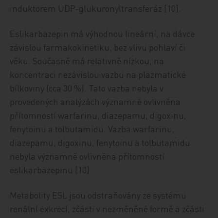
induktorem UDP-glukuronyltransferáz [10].
Eslikarbazepin má výhodnou lineární, na dávce
závislou farmakokinetiku, bez vlivu pohlaví či
věku. Současně má relativně nízkou, na
koncentraci nezávislou vazbu na plazmatické
bílkoviny (cca 30 %). Tato vazba nebyla v
provedených analýzách významně ovlivněna
přítomností warfarinu, diazepamu, digoxinu,
fenytoinu a tolbutamidu. Vazba warfarinu,
diazepamu, digoxinu, fenytoinu a tolbutamidu
nebyla významně ovlivněna přítomností
eslikarbazepinu [10].
Metabolity ESL jsou odstraňovány ze systému
renální exkrecí, zčásti v nezměněné formě a zčásti