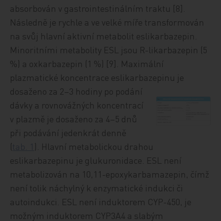
absorbován v gastrointestinálním traktu [8].
Následně je rychle a ve velké míře transformován
na svůj hlavní aktivní metabolit eslikarbazepin.
Minoritními metabolity ESL jsou R-likarbazepin (5
%) a oxkarbazepin (1 %) [9]. Maximální
plazmatické koncentrace eslikarbazepinu je
dosaženo za 2–
3 hodiny po podání
dávky a rovnovážných koncentrací
v plazmě je dosaženo za 4–5 dnů
při podávání jedenkrát denně
(
tab. 1
). Hlavní metabolickou drahou
eslikarbazepinu je glukuronidace. ESL není
metabolizován na 10,11-epoxykarbamazepin, čímž
není tolik náchylný k enzymatické indukci či
autoindukci. ESL není induktorem CYP-450, je
možným induktorem CYP3A4 a slabým