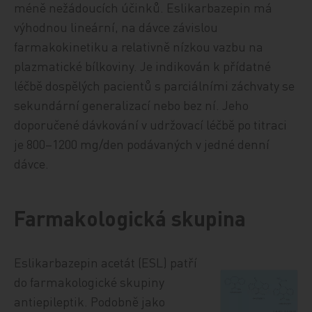
méně nežádoucích účinků. Eslikarbazepin má
výhodnou lineární, na dávce závislou
farmakokinetiku a relativně nízkou vazbu na
plazmatické bílkoviny. Je indikován k přídatné
léčbě dospělých pacientů s parciálními záchvaty se
sekundární generalizací nebo bez ní. Jeho
doporučené dávkování v udržovací léčbě po titraci
je 800–1200 mg/den podávaných v jedné denní
dávce.
Farmakologická skupina
Eslikarbazepin acetát (ESL) patří
do farmakologické skupiny
antiepileptik. Podobně jako