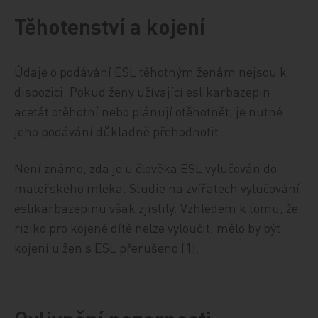
Těhotenství a kojení
Údaje o podávání ESL těhotným ženám nejsou k
dispozici. Pokud ženy užívající eslikarbazepin
acetát otěhotní nebo plánují otěhotnět, je nutné
jeho podávání důkladně přehodnotit.
Není známo, zda je u člověka ESL vylučován do
mateřského mléka. Studie na zvířatech vylučování
eslikarbazepinu však zjistily. Vzhledem k tomu, že
riziko pro kojené dítě nelze vyloučit, mělo by být
kojení u žen s ESL přerušeno [1].