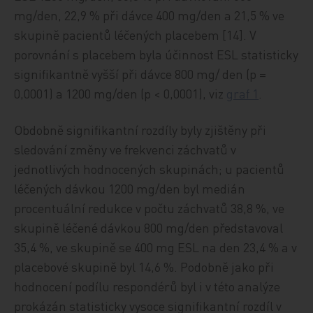
mg/den, 22,9 % při dávce 400 mg/den a 21,5 % ve
skupině pacientů léčených placebem [14]. V
porovnání s placebem byla účinnost ESL statisticky
signifikantně vyšší při dávce 800 mg/ den (p =
0,0001) a 1200 mg/den (p < 0,0001), viz
graf 1
.
Obdobně signifikantní rozdíly byly zjištěny při
sledování změny ve frekvenci záchvatů v
jednotlivých hodnocených skupinách; u pacientů
léčených dávkou 1200 mg/den byl medián
procentuální redukce v počtu záchvatů 38,8 %, ve
skupině léčené dávkou 800 mg/den představoval
35,4 %, ve skupině se 400 mg ESL na den 23,4 % a v
placebové skupině byl 14,6 %. Podobně jako při
hodnocení podílu respondérů byl i v této analýze
prokázán statisticky vysoce signifikantní rozdíl v