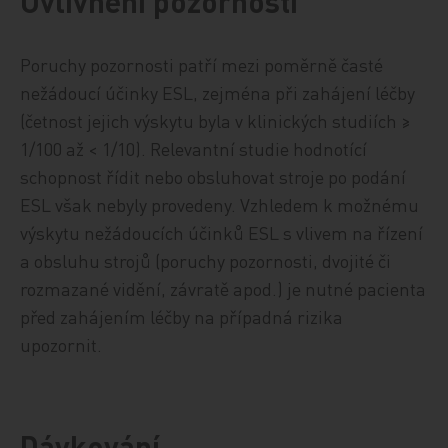
Ovlivnění pozornosti
Poruchy pozornosti patří mezi poměrně časté
nežádoucí účinky ESL, zejména při zahájení léčby
(četnost jejich výskytu byla v klinických studiích ≥
1/100 až < 1/10). Relevantní studie hodnotící
schopnost řídit nebo obsluhovat stroje po podání
ESL však nebyly provedeny. Vzhledem k možnému
výskytu nežádoucích účinků ESL s vlivem na řízení
a obsluhu strojů (poruchy pozornosti, dvojité či
rozmazané vidění, závratě apod.) je nutné pacienta
před zahájením léčby na případná rizika
upozornit.
Dávkování