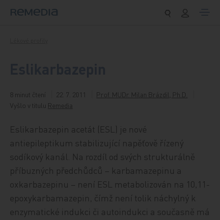
Přeskočit na obsah
Lékové profily
Eslikarbazepin
8 minut čtení
22. 7. 2011
Prof. MUDr. Milan Brázdil, Ph.D.
Vyšlo v titulu
Remedia
Eslikarbazepin acetát (ESL) je nové
antiepileptikum stabilizující napěťově řízený
sodíkový kanál. Na rozdíl od svých strukturálně
příbuzných předchůdců – karbamazepinu a
oxkarbazepinu – není ESL metabolizován na 10,11-
epoxykarbamazepin, čímž není tolik náchylný k
enzymatické indukci či autoindukci a současně má