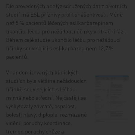
Dle provedených analýz sdružených dat z pivotních
studií má ESL příznivý profil snášenlivosti. Méně
než 5 % pacientů léčených eslikarbazepinem
ukončilo léčbu pro nežádoucí účinky v titrační fázi.
Během celé studie ukončilo léčbu pro nežádoucí
účinky související s eslikarbazepinem 13,7 %
pacientů.
V randomizovaných klinických
studiích byla většina nežádoucích
účinků souvisejících s léčbou
mírná nebo střední. Nejčastěji se
vyskytovaly závratě, ospalost,
bolesti hlavy, diplopie, rozmazané
vidění, poruchy koordinace,
tremor, poruchy chůze a