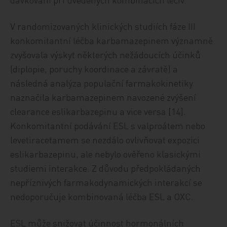
V randomizovaných klinických studiích fáze III
konkomitantní léčba karbamazepinem významně
zvyšovala výskyt některých nežádoucích účinků
(diplopie, poruchy koordinace a závratě) a
následná analýza populační farmakokinetiky
naznačila karbamazepinem navozené zvýšení
clearance eslikarbazepinu a vice versa [14].
Konkomitantní podávání ESL s valproátem nebo
levetiracetamem se nezdálo ovlivňovat expozici
eslikarbazepinu, ale nebylo ověřeno klasickými
studiemi interakce. Z důvodu předpokládaných
nepříznivých farmakodynamických interakcí se
nedoporučuje kombinovaná léčba ESL a OXC.
ESL může snižovat účinnost hormonálních