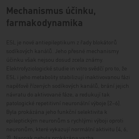
Mechanismus účinku,
farmakodynamika
ESL je nové antiepileptikum z řady blokátorů
sodíkových kanálů. Jeho přesné mechanismy
účinku však nejsou dosud zcela známy.
Elektrofyziologické studie in vitro svědčí pro to, že
ESL i jeho metabolity stabilizují inaktivovanou fázi
napěťově řízených sodíkových kanálů, brání jejich
návratu do aktivované fáze, a redukují tak
patologické repetitivní neuronální výboje [2–6].
Byla prokázána jeho funkční selektivita k
epileptickým neuronům s rychlými výboji oproti
neuronům, které vykazují normální aktivitu [4, 6,
7]. Naopak nebyla prokázána vazba