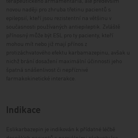
terapeutického armamentária, ale především
novou naději pro zhruba třetinu pacientů s
epilepsií, kteří jsou rezistentní na většinu v
současnosti používaných antiepileptik. Zvláště
přínosný může být ESL pro ty pacienty, kteří
mohou mít nebo již mají přínos z
protizáchvatového efektu karbamazepinu, avšak u
nichž brání dosažení maximální účinnosti jeho
špatná snášenlivost či nepříznivé
farmakokinetické interakce.
Indikace
Eslikarbazepin je indikován k přídatné léčbě
dospělých pacientů s parciálními záchvaty (se