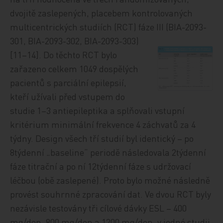
dvojitě zaslepených, placebem kontrolovaných
multicentrických studiích (RCT) fáze III (BIA-2093-
301, BIA-2093-302, BIA-2093-303)
[11–14]. Do těchto RCT bylo
zařazeno celkem 1049 dospělých
pacientů s parciální epilepsií,
kteří užívali před vstupem do
studie 1–3 antiepileptika a splňovali vstupní
kritérium minimální frekvence 4 záchvatů za 4
týdny. Design všech tří studií byl identický – po
8týdenní „baseline“ periodě následovala 2týdenní
fáze titrační a po ní 12týdenní fáze s udržovací
léčbou (obě zaslepené). Proto bylo možné následně
provést souhrnné zpracování dat. Ve dvou RCT byly
nezávisle testovány tři cílové dávky ESL – 400
mg/den, 800 mg/den a 1200 mg/den, v jedné studii