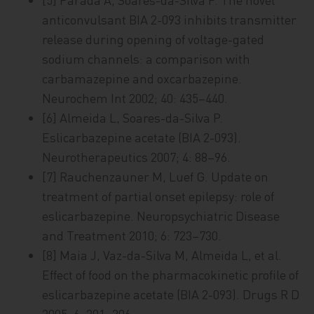
anticonvulsant BIA 2-093 inhibits transmitter
release during opening of voltage-gated
sodium channels: a comparison with
carbamazepine and oxcarbazepine.
Neurochem Int 2002; 40: 435–440.
[6] Almeida L, Soares-da-Silva P.
Eslicarbazepine acetate (BIA 2-093).
Neurotherapeutics 2007; 4: 88–96.
[7] Rauchenzauner M, Luef G. Update on
treatment of partial onset epilepsy: role of
eslicarbazepine. Neuropsychiatric Disease
and Treatment 2010; 6: 723–730.
[8] Maia J, Vaz-da-Silva M, Almeida L, et al.
Effect of food on the pharmacokinetic profile of
eslicarbazepine acetate (BIA 2-093). Drugs R D
2005; 6: 201–206.