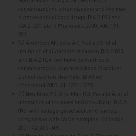
carbamazepine, oxcarbazepine and two new
putative antiepileptic drugs, BIA 2-093 and
BIA 2-024. Eur J Pharmacol 2000; 406: 191–
201.
[3] Ambrosio AF, Silva AP, Malva JO, et al.
Inhibition of glutamate release by BIA 2-093
and BIA 2-024, two novel derivatives of
carbamazepine, due to blockade of sodium
but not calcium channels. Biochem
Pharmacol 2001; 61: 1271–1275.
[4] Bonifácio MJ, Sheridan RD, Parada A, et al.
Interaction of the novel anticonvulsant, BIA 2-
093, with voltage-gated sodium channels:
comparison with carbamazepine. Epilepsia
2001; 42: 600–608.
[5] Parada A, Soares-da-Silva P. The novel