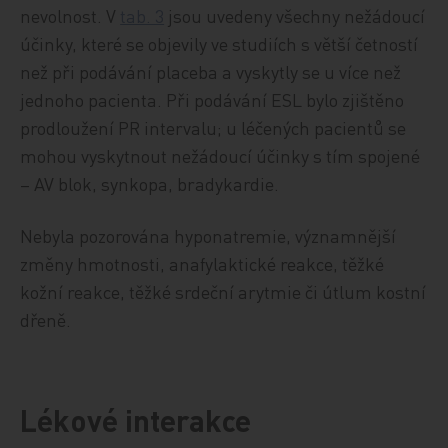
nevolnost. V
tab. 3
jsou uvedeny všechny nežádoucí
účinky, které se objevily ve studiích s větší četností
než při podávání placeba a vyskytly se u více než
jednoho pacienta. Při podávání ESL bylo zjištěno
prodloužení PR intervalu; u léčených pacientů se
mohou vyskytnout nežádoucí účinky s tím spojené
– AV blok, synkopa, bradykardie.
Nebyla pozorována hyponatremie, významnější
změny hmotnosti, anafylaktické reakce, těžké
kožní reakce, těžké srdeční arytmie či útlum kostní
dřeně.
Lékové interakce