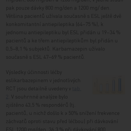
pak pouze dávky 800 mg/den a 1200 mg/ den.
Většina pacientů užívala současně s ESL ještě dvě
konkomitantní antiepileptika (64–75 %), k
jednomu antiepileptiku byl ESL přidán u 19–34 %
pacientů a ke třem antiepileptikům byl přidán u
0,5–8,1 % subjektů. Karbamazepin užívalo
současně s ESL 47–69 % pacientů.
Výsledky účinnosti léčby
eslikarbazepinem v jednotlivých
RCT jsou detailně uvedeny v
tab.
2
. V souhrnné analýze bylo
zjištěno 43,5 % respondérů (tj.
pacientů, u nichž došlo k ≥ 50% snížení frekvence
záchvatů oproti stavu před léčbou) při dávkování
ESL 1200 mg/den, 36,3 % při dávkování 800