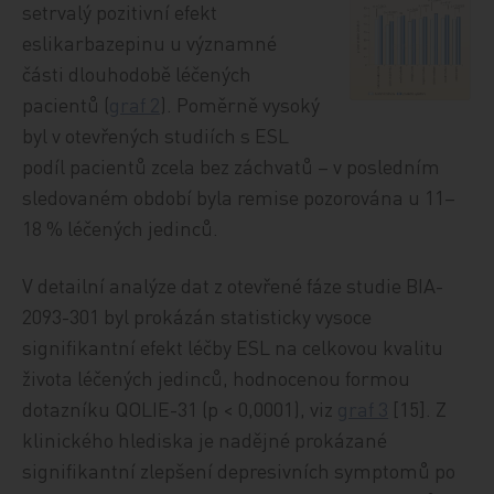
setrvalý pozitivní efekt
eslikarbazepinu u významné
části dlouhodobě léčených
pacientů (
graf 2
). Poměrně vysoký
byl v otevřených studiích s ESL
podíl pacientů zcela bez záchvatů – v posledním
sledovaném období byla remise pozorována u 11–
18 % léčených jedinců.
V detailní analýze dat z otevřené fáze studie BIA-
2093-301 byl prokázán statisticky vysoce
signifikantní efekt léčby ESL na celkovou kvalitu
života léčených jedinců, hodnocenou formou
dotazníku QOLIE-31 (p < 0,0001), viz
graf 3
[15]. Z
klinického hlediska je nadějné prokázané
signifikantní zlepšení depresivních symptomů po