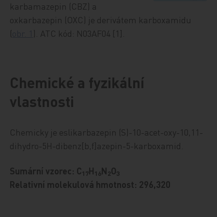
karbamazepin (CBZ) a
oxkarbazepin (OXC) je derivátem karboxamidu
(
obr. 1
). ATC kód: N03AF04 [1].
Chemické a fyzikální
vlastnosti
Chemicky je eslikarbazepin (S)-10-acet-oxy-10,11-
dihydro-5H-dibenz[b,f]azepin-5-karboxamid.
Sumární vzorec: C
H
N
O
17
16
2
3
Relativní molekulová hmotnost: 296,320