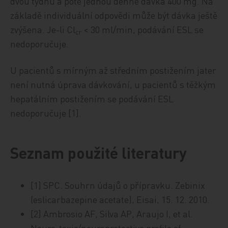
dvou týdnů a poté jednou denně dávka 400 mg. Na
základě individuální odpovědi může být dávka ještě
zvýšena. Je-li Cl
< 30 ml/min, podávání ESL se
cr
nedoporučuje.
U pacientů s mírným až středním postižením jater
není nutná úprava dávkování, u pacientů s těžkým
hepatálním postižením se podávání ESL
nedoporučuje [1].
Seznam použité literatury
[1] SPC. Souhrn údajů o přípravku. Zebinix
(eslicarbazepine acetate), Eisai, 15. 12. 2010.
[2] Ambrosio AF, Silva AP, Araujo I, et al.
Neuro-toxic/neuroprotective profile of