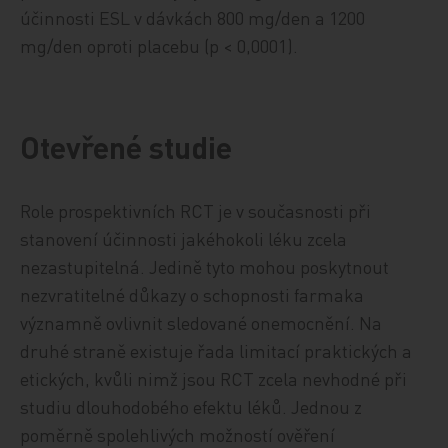
účinnosti ESL v dávkách 800 mg/den a 1200
mg/den oproti placebu (p < 0,0001).
Otevřené studie
Role prospektivních RCT je v současnosti při
stanovení účinnosti jakéhokoli léku zcela
nezastupitelná. Jedině tyto mohou poskytnout
nezvratitelné důkazy o schopnosti farmaka
významně ovlivnit sledované onemocnění. Na
druhé straně existuje řada limitací praktických a
etických, kvůli nimž jsou RCT zcela nevhodné při
studiu dlouhodobého efektu léků. Jednou z
poměrně spolehlivých možností ověření