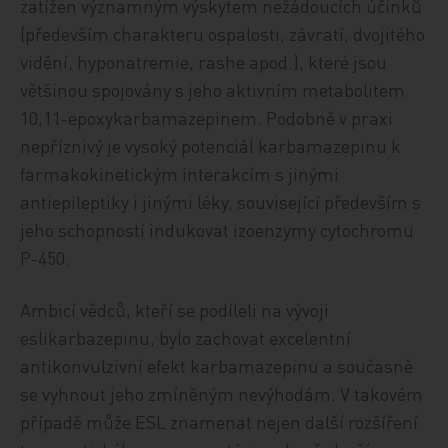
zatížen významným výskytem nežádoucích účinků
(především charakteru ospalosti, závratí, dvojitého
vidění, hyponatremie, rashe apod.), které jsou
většinou spojovány s jeho aktivním metabolitem
10,11-epoxykarbamazepinem. Podobně v praxi
nepříznivý je vysoký potenciál karbamazepinu k
farmakokinetickým interakcím s jinými
antiepileptiky i jinými léky, související především s
jeho schopností indukovat izoenzymy cytochromu
P-450.
Ambicí vědců, kteří se podíleli na vývoji
eslikarbazepinu, bylo zachovat excelentní
antikonvulzivní efekt karbamazepinu a současně
se vyhnout jeho zmíněným nevýhodám. V takovém
případě může ESL znamenat nejen další rozšíření