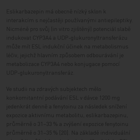
Eslikarbazepin má obecně nízký sklon k
interakcím s nejčastěji používanými antiepileptiky.
Nicméně pro svůj (in vitro zjištěný) potenciál slabě
indukovat CYP3A4 a UDP-glukuronyltransferázu
může mít ESL indukční účinek na metabolismus
léčiv, jejichž hlavním způsobem odbourávání je
metabolizace CYP3A4 nebo konjugace pomocí
UDP-glukuronyltransferáz.
Ve studii na zdravých subjektech mělo
konkomitantní podávání ESL v dávce 1200 mg
jedenkrát denně a fenytoinu za následek snížení
expozice aktivnímu metabolitu, eslikarbazepinu,
průměrně o 31–33 % a zvýšení expozice fenytoinu
průměrně o 31–35 % [20]. Na základě individuální