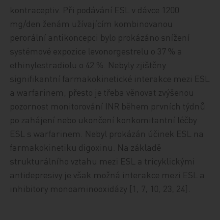
kontraceptiv. Při podávání ESL v dávce 1200
mg/den ženám užívajícím kombinovanou
perorální antikoncepci bylo prokázáno snížení
systémové expozice levonorgestrelu o 37 % a
ethinylestradiolu o 42 %. Nebyly zjištěny
signifikantní farmakokinetické interakce mezi ESL
a warfarinem, přesto je třeba věnovat zvýšenou
pozornost monitorování INR během prvních týdnů
po zahájení nebo ukončení konkomitantní léčby
ESL s warfarinem. Nebyl prokázán účinek ESL na
farmakokinetiku digoxinu. Na základě
strukturálního vztahu mezi ESL a tricyklickými
antidepresivy je však možná interakce mezi ESL a
inhibitory monoaminooxidázy [1, 7, 10, 23, 24].