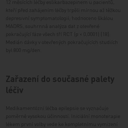
12 měsících léčby eslikarbazepinem u pacientů,
kteří před zahájením léčby trpěli mírnou až těžkou
depresivní symptomatologií; hodnoceno škálou
MADRS, souhrnná analýza dat z otevřené
pokračující fáze všech tří RCT (p < 0,0001) [18].
Medián dávky v otevřených pokračujících studiích
byl 800 mg/den.
Zařazení do současné palety
léčiv
Medikamentózní léčba epilepsie se vyznačuje
poměrně vysokou účinností. Iniciální monoterapie
lékem první volby vede ke kompletnímu vymizení