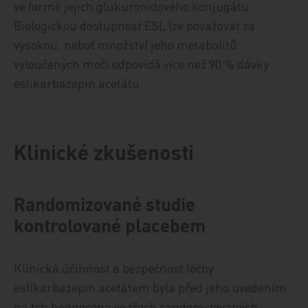
ve formě jejich glukuronidového konjugátu.
Biologickou dostupnost ESL lze považovat za
vysokou, neboť množství jeho metabolitů
vyloučených močí odpovídá více než 90 % dávky
eslikarbazepin acetátu.
Klinické zkušenosti
Randomizované studie
kontrolované placebem
Klinická účinnost a bezpečnost léčby
eslikarbazepin acetátem byla před jeho uvedením
na trh hodnocena ve třech randomizovaných,