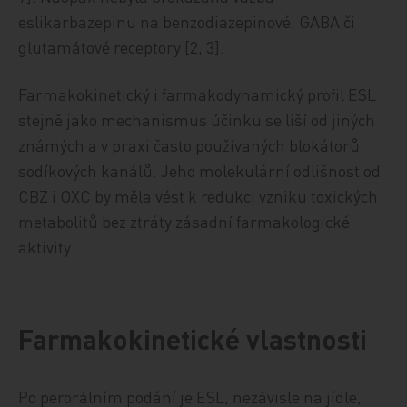
eslikarbazepinu na benzodiazepinové, GABA či
glutamátové receptory [2, 3].
Farmakokinetický i farmakodynamický profil ESL
stejně jako mechanismus účinku se liší od jiných
známých a v praxi často používaných blokátorů
sodíkových kanálů. Jeho molekulární odlišnost od
CBZ i OXC by měla vést k redukci vzniku toxických
metabolitů bez ztráty zásadní farmakologické
aktivity.
Farmakokinetické vlastnosti
Po perorálním podání je ESL, nezávisle na jídle,