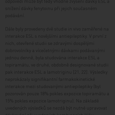
odpovědi může být tedy vhodné zvýšení dávky ESL a
snížení dávky fenytoinu při jejich současném
podávání.
Dále byly provedeny dvě studie in vivo zaměřené na
interakce ESL s novějšími antiepileptiky. V první z
nich, otevřené studii se zdravými dospělými
dobrovolníky a vícečetnými dávkami podávanými
jednou denně, byla studována interakce ESL a
topiramátu, ve druhé, obdobně designované studii
pak interakce ESL a lamotriginu [21, 22]. Výsledky
neprokázaly signifikantní farmakokinetické
interakce mezi studovanými antiepileptiky (byl
pozorován pouze 18% pokles expozice topiramátu a
15% pokles expozice lamotriginu). Na základě
uvedených výsledků se nezdá být nutné upravovat
dávkování při uvedených kombinacích léčiv.