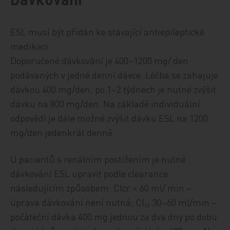
ESL musí být přidán ke stávající antiepileptické
medikaci.
Doporučené dávkování je 400–1200 mg/ den
podávaných v jedné denní dávce. Léčba se zahajuje
dávkou 400 mg/den, po 1–2 týdnech je nutné zvýšit
dávku na 800 mg/den. Na základě individuální
odpovědi je dále možné zvýšit dávku ESL na 1200
mg/den jedenkrát denně.
U pacientů s renálním postižením je nutné
dávkování ESL upravit podle clearance
následujícím způsobem: Clcr > 60 ml/ min –
úprava dávkování není nutná; Cl
30–60 ml/min –
cr
počáteční dávka 400 mg jednou za dva dny po dobu