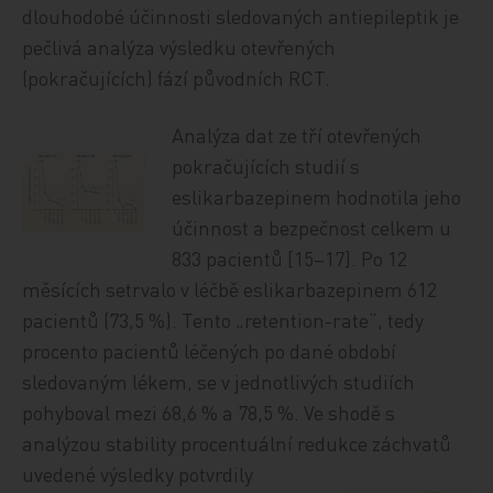
dlouhodobé účinnosti sledovaných antiepileptik je
pečlivá analýza výsledku otevřených
(pokračujících) fází původních RCT.
Analýza dat ze tří otevřených
pokračujících studií s
eslikarbazepinem hodnotila jeho
účinnost a bezpečnost celkem u
833 pacientů [15–17]. Po 12
měsících setrvalo v léčbě eslikarbazepinem 612
pacientů (73,5 %). Tento „retention-rate“, tedy
procento pacientů léčených po dané období
sledovaným lékem, se v jednotlivých studiích
pohyboval mezi 68,6 % a 78,5 %. Ve shodě s
analýzou stability procentuální redukce záchvatů
uvedené
výsledky potvrdily