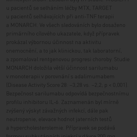
u pacientů se selháním léčby MTX, TARGET
u pacientů selhávajících při anti‑TNF terapii
a MONARCH. Ve všech sledováních bylo dosaženo
primárního cílového ukazatele, když přípravek
prokázal výbornou účinnost na aktivitu
onemocnění, a to jak klinickou, tak laboratorní,
a zpomaloval rentgenovou progresi choroby. Studie
MONARCH doložila větší účinnost sarilumabu
v monoterapii v porovnání s adalimumabem
(Disease Activity Score 28: –3,28 vs. –2,2; p < 0,001).
Bezpečnost sarilumabu odpovídá bezpečnostnímu
profilu inhibitoru IL‑6. Zaznamenán byl mírně
zvýšený výskyt závažných infekcí, dále pak
neutropenie, elevace hodnot jaterních testů
a hypercholesterolemie. Přípravek se podává
formou subkutánních injekcí v dávce 200 mg