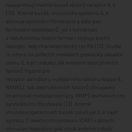
neexprimují membránově vázaný receptor IL 6
[10]. Kromě buněk imunitního systému IL 6
aktivuje synoviální fibroblasty a dále pak
formování osteoklastů, jež v kombinaci
s redukovanou kostní formací zvyšuje kostní
resorpci, tedy charakteristický rys RA [12]. Studie
in vitro
a na zvířecích modelech prokázaly zásadní
úlohu IL 6 při indukci jak kostních resorptivních
faktorů (ligand pro
receptor aktivátoru nukleárního faktoru kappa B,
RANKL), tak destruktivních faktorů chrupavky
(matrixové metaloproteinázy, MMP) revmatoidními
synoviálními fibroblasty [13]. Kromě
imunokompetentních buněk ovlivňuje IL 6 např.
syntézu C reaktivního proteinu (CRP) v játrech,
stimulací hepcidinu pak vznik anémie a další