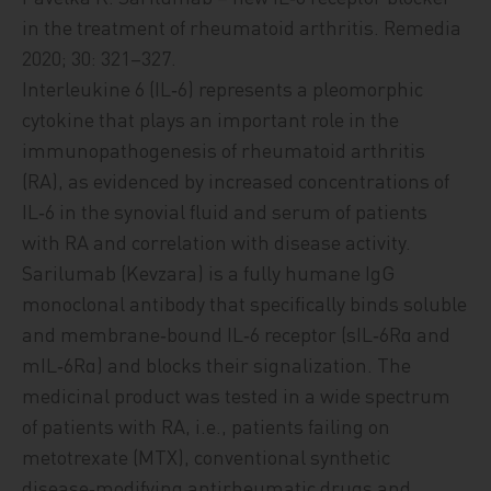
in the treatment of rheumatoid arthritis. Remedia
2020; 30: 321–327.
Interleukine 6 (IL‑6) represents a pleomorphic
cytokine that plays an important role in the
immunopathogenesis of rheumatoid arthritis
(RA), as evidenced by increased concentrations of
IL‑6 in the synovial fluid and serum of patients
with RA and correlation with disease activity.
Sarilumab (Kevzara) is a fully humane IgG
monoclonal antibody that specifically binds soluble
and membrane‑bound IL‑6 receptor (sIL‑6Rα and
mIL‑6Rα) and blocks their signalization. The
medicinal product was tested in a wide spectrum
of patients with RA, i.e., patients failing on
metotrexate (MTX), conventional synthetic
disease‑modifying antirheumatic drugs and