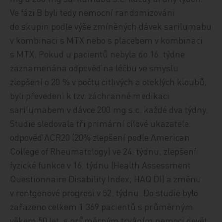
Ve fázi B byli tedy nemocní randomizováni
do skupin podle výše zmíněných dávek sarilumabu
v kombinaci s MTX nebo s placebem v kombinaci
s MTX. Pokud u pacientů nebyla do 16. týdne
zaznamenána odpověď na léčbu ve smyslu
zlepšení o 20 % v počtu citlivých a oteklých kloubů,
byli převedeni k tzv. záchranné medikaci
sarilumabem v dávce 200 mg s.c. každé dva týdny.
Studie sledovala tři primární cílové ukazatele:
odpověď ACR20 (20% zlepšení podle American
College of Rheumatology) ve 24. týdnu, zlepšení
fyzické funkce v 16. týdnu (Health Assessment
Questionnaire Disability Index, HAQ DI) a změnu
v rentgenové progresi v 52. týdnu. Do studie bylo
zařazeno celkem 1 369 pacientů s průměrným
věkem 50 let, s průměrným trváním nemoci devět