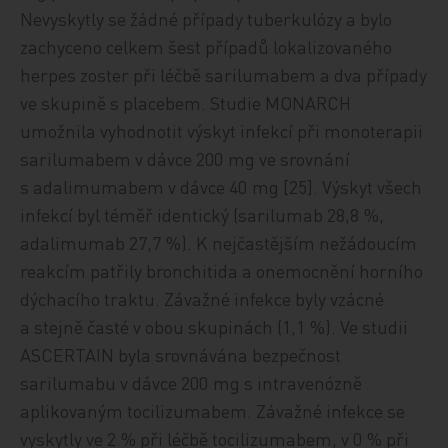
Nevyskytly se žádné případy tuberkulózy a bylo
zachyceno celkem šest případů lokalizovaného
herpes zoster při léčbě sarilumabem a dva případy
ve skupině s placebem. Studie MONARCH
umožnila vyhodnotit výskyt infekcí při monoterapii
sarilumabem v dávce 200 mg ve srovnání
s adalimumabem v dávce 40 mg [25]. Výskyt všech
infekcí byl téměř identický (sarilumab 28,8 %,
adalimumab 27,7 %). K nejčastějším nežádoucím
reakcím patřily bronchitida a onemocnění horního
dýchacího traktu. Závažné infekce byly vzácné
a stejně časté v obou skupinách (1,1 %). Ve studii
ASCERTAIN byla srovnávána bezpečnost
sarilumabu v dávce 200 mg s intravenózně
aplikovaným tocilizumabem. Závažné infekce se
vyskytly ve 2 % při léčbě tocilizumabem, v 0 % při