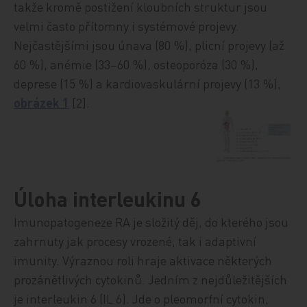
takže kromě postižení kloubních struktur jsou
velmi často přítomny i systémové projevy.
Nejčastějšími jsou únava (80 %), plicní projevy (až
60 %), anémie (33–60 %), osteoporóza (30 %),
deprese (15 %) a kardiovaskulární projevy (13 %),
obrázek 1
[2].
Úloha interleukinu 6
Imunopatogeneze RA je složitý děj, do kterého jsou
zahrnuty jak procesy vrozené, tak i adaptivní
imunity. Výraznou roli hraje aktivace některých
prozánětlivých cytokinů. Jedním z nejdůležitějších
je interleukin 6 (IL 6). Jde o pleomorfní cytokin,