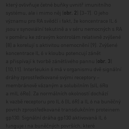
který ovlivňuje četné buňky uvnitř imunitního
systému, ale i mimo něj (
obr. 2
) [3–7]. O jeho
významu pro RA svědčí i fakt, že koncentrace IL 6
jsou v synoviální tekutině a v séru nemocných s RA
v poměru ke zdravým kontrolám relativně zvýšené
[8] a korelují s aktivitou onemocnění [9]. Zvýšené
koncentrace IL 6 v kloubu potencují zánět
a přispívají k tvorbě zánětlivého pannu (
obr. 3
)
[10,11]. Interleukin 6 má v organismu dvě signální
dráhy zprostředkované svými receptory –
membránově vázaným a solubilním (sIL 6Rα
a mIL 6Rα). Za normálních okolností dochází
k vazbě receptoru pro IL 6 (IL 6R) a IL 6 na buněčný
povrch zprostředkované transdukčním proteinem
gp130. Signální dráha gp130 aktivovaná IL 6
funguje i na buněčných površích, které