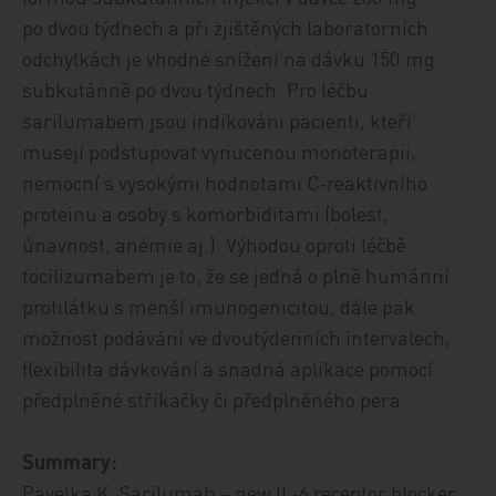
po dvou týdnech a při zjištěných laboratorních
odchylkách je vhodné snížení na dávku 150 mg
subkutánně po dvou týdnech. Pro léčbu
sarilumabem jsou indikováni pacienti, kteří
musejí podstupovat vynucenou monoterapii,
nemocní s vysokými hodnotami C‑reaktivního
proteinu a osoby s komorbiditami (bolest,
únavnost, anémie aj.). Výhodou oproti léčbě
tocilizumabem je to, že se jedná o plně humánní
protilátku s menší imunogenicitou, dále pak
možnost podávání ve dvoutýdenních intervalech,
flexibilita dávkování a snadná aplikace pomocí
předplněné stříkačky či předplněného pera.
Summary:
Pavelka K. Sarilumab – new IL‑6 receptor blocker