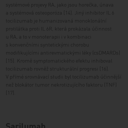
systémové projevy RA, jako jsou horečka, únava
a systémová osteoporóza [14]. Jiný inhibitor IL 6
tocilizumab je humanizovaná monoklonální
protilátka proti IL 6R, která prokázala účinnost
u RA, a to v monoterapii i v kombinaci
s konvenčními syntetickými chorobu
modifikujícími antirevmatickými léky (csDMARDs)
[15]. Kromě symptomatického efektu inhiboval
tocilizumab rovněž strukturální progresi [16].
V přímé srovnávací studii byl tocilizumab účinnější
než blokátor tumor nekrotizujícího faktoru (TNF)
[17].
Sarilumab