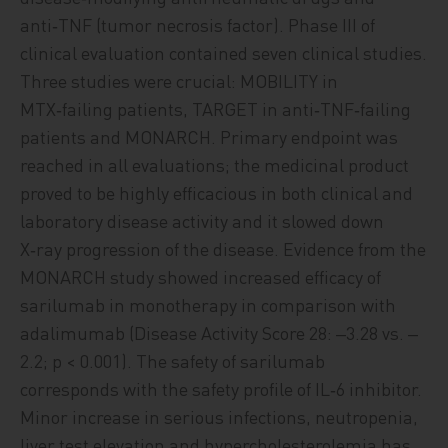
anti‑TNF (tumor necrosis factor). Phase III of
clinical evaluation contained seven clinical studies.
Three studies were crucial: MOBILITY in
MTX‑failing patients, TARGET in anti‑TNF‑failing
patients and MONARCH. Primary endpoint was
reached in all evaluations; the medicinal product
proved to be highly efficacious in both clinical and
laboratory disease activity and it slowed down
X‑ray progression of the disease. Evidence from the
MONARCH study showed increased efficacy of
sarilumab in monotherapy in comparison with
adalimumab (Disease Activity Score 28: ‒3.28 vs. ‒
2.2; p < 0.001). The safety of sarilumab
corresponds with the safety profile of IL‑6 inhibitor.
Minor increase in serious infections, neutropenia,
liver test elevation and hypercholesterolemia has