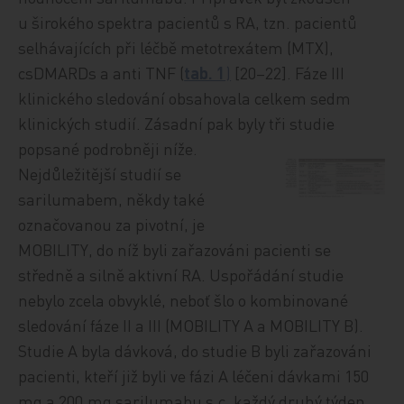
u širokého spektra pacientů s RA, tzn. pacientů
selhávajících při léčbě metotrexátem (MTX),
csDMARDs a anti TNF (
tab. 1
)
[20–22]. Fáze III
klinického sledování obsahovala celkem sedm
klinických studií. Zásadní pak byly tři studie
popsané podrobněji níže.
Nejdůležitější studií se
sarilumabem, někdy také
označovanou za pivotní, je
MOBILITY, do níž byli zařazováni pacienti se
středně a silně aktivní RA. Uspořádání studie
nebylo zcela obvyklé, neboť šlo o kombinované
sledování fáze II a III (MOBILITY A a MOBILITY B).
Studie A byla dávková, do studie B byli zařazováni
pacienti, kteří již byli ve fázi A léčeni dávkami 150
mg a 200 mg sarilumabu s.c. každý druhý týden.