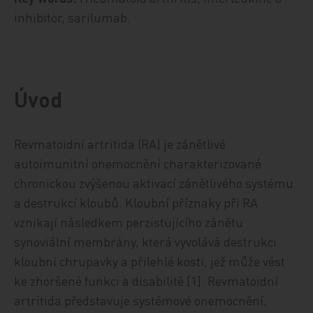
inhibitor, sarilumab.
Úvod
Revmatoidní artritida (RA) je zánětlivé
autoimunitní onemocnění charakterizované
chronickou zvýšenou aktivací zánětlivého systému
a destrukcí kloubů. Kloubní příznaky při RA
vznikají následkem perzistujícího zánětu
synoviální membrány, která vyvolává destrukci
kloubní chrupavky a přilehlé kosti, jež může vést
ke zhoršené funkci a disabilitě [1]. Revmatoidní
artritida představuje systémové onemocnění,