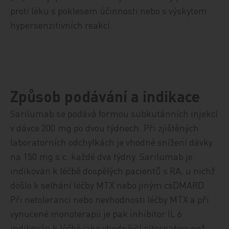
proti léku s poklesem účinnosti nebo s výskytem
hypersenzitivních reakcí.
Způsob podávání a indikace
Sarilumab se podává formou subkutánních injekcí
v dávce 200 mg po dvou týdnech. Při zjištěných
laboratorních odchylkách je vhodné snížení dávky
na 150 mg s.c. každé dva týdny. Sarilumab je
indikován k léčbě dospělých pacientů s RA, u nichž
došlo k selhání léčby MTX nebo jiným csDMARD.
Při netoleranci nebo nevhodnosti léčby MTX a při
vynucené monoterapii je pak inhibitor IL 6
indikován k léčbě jako vhodnější alternativa než