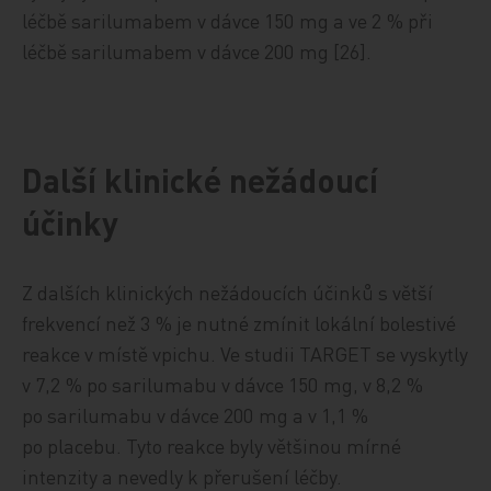
léčbě sarilumabem v dávce 150 mg a ve 2 % při
léčbě sarilumabem v dávce 200 mg [26].
Další klinické nežádoucí
účinky
Z dalších klinických nežádoucích účinků s větší
frekvencí než 3 % je nutné zmínit lokální bolestivé
reakce v místě vpichu. Ve studii TARGET se vyskytly
v 7,2 % po sarilumabu v dávce 150 mg, v 8,2 %
po sarilumabu v dávce 200 mg a v 1,1 %
po placebu. Tyto reakce byly většinou mírné
intenzity a nevedly k přerušení léčby.