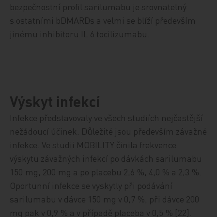
bezpečnostní profil sarilumabu je srovnatelný
s ostatními bDMARDs a velmi se blíží především
jinému inhibitoru IL 6 tocilizumabu.
Výskyt infekcí
Infekce představovaly ve všech studiích nejčastější
nežádoucí účinek. Důležité jsou především závažné
infekce. Ve studii MOBILITY činila frekvence
výskytu závažných infekcí po dávkách sarilumabu
150 mg, 200 mg a po placebu 2,6 %, 4,0 % a 2,3 %.
Oportunní infekce se vyskytly při podávání
sarilumabu v dávce 150 mg v 0,7 %, při dávce 200
mg pak v 0,9 % a v případě placeba v 0,5 % [22].