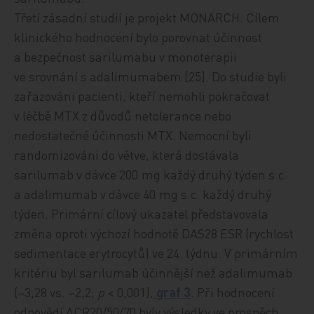
Třetí zásadní studií je projekt MONARCH. Cílem
klinického hodnocení bylo porovnat účinnost
a bezpečnost sarilumabu v monoterapii
ve srovnání s adalimumabem [25]. Do studie byli
zařazováni pacienti, kteří nemohli pokračovat
v léčbě MTX z důvodů netolerance nebo
nedostatečné účinnosti MTX. Nemocní byli
randomizováni do větve, která dostávala
sarilumab v dávce 200 mg každý druhý týden s.c.
a adalimumab v dávce 40 mg s.c. každý druhý
týden. Primární cílový ukazatel představovala
změna oproti výchozí hodnotě DAS28 ESR (rychlost
sedimentace erytrocytů) ve 24. týdnu. V primárním
kritériu byl sarilumab účinnější než adalimumab
(–3,28 vs. –2,2;
p
< 0,001),
graf 3
. Při hodnocení
odpovědí ACR20/50/70 byly výsledky ve prospěch