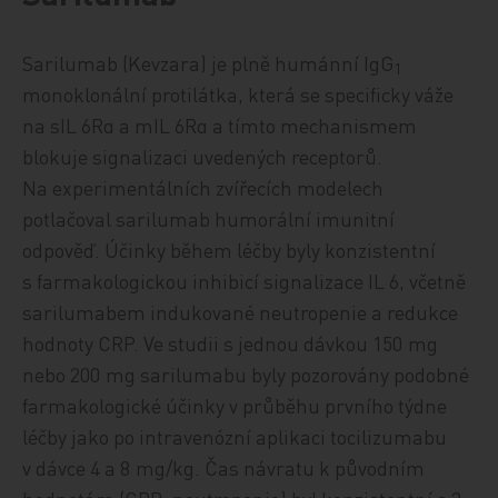
Sarilumab (Kevzara) je plně humánní IgG
1
monoklonální protilátka, která se specificky váže
na sIL 6Rα a mIL 6Rα a tímto mechanismem
blokuje signalizaci uvedených receptorů.
Na experimentálních zvířecích modelech
potlačoval sarilumab humorální imunitní
odpověď. Účinky během léčby byly konzistentní
s farmakologickou inhibicí signalizace IL 6, včetně
sarilumabem indukované neutropenie a redukce
hodnoty CRP. Ve studii s jednou dávkou 150 mg
nebo 200 mg sarilumabu byly pozorovány podobné
farmakologické účinky v průběhu prvního týdne
léčby jako po intravenózní aplikaci tocilizumabu
v dávce 4 a 8 mg/kg. Čas návratu k původním