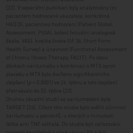
[22]. V separátní publikaci byly analyzovány tzv.
pacientem hodnocené ukazatele, konkrétně
HAQ DI, pacientovo hodnocení (Patient Global
Assessment, PtGA), bolest (vizuální analogová
škála, VAS), kvalita života (SF 36, Short Form
Health Survey) a únavnost (Functional Asses­sment
of Chronic Illness Therapy, FACIT). Po obou
dávkách sarilumabu v kombinaci s MTX oproti
placebu s MTX bylo docíleno signifikantního
zlepšení (
p
< 0,0001) ve 24. týdnu a toto zlepšení
přetrvávalo do 52. týdne [23].
Druhou zásadní studií se sarilumabem byla
TARGET [24]. Cílem této studie bylo ověřit účinnost
sarilumabu u pacientů, u kterých v minulosti
léčba anti TNF selhala. Do studie byli zařazováni
pacienti se středně a silně aktivní RA a byli