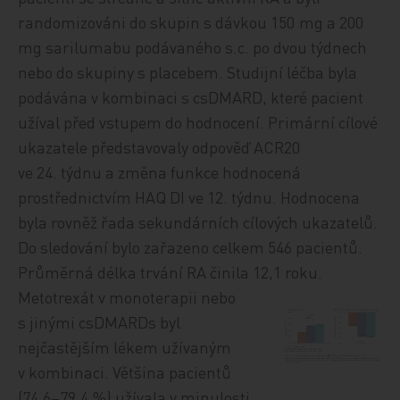
randomizováni do skupin s dávkou 150 mg a 200
mg sarilumabu podávaného s.c. po dvou týdnech
nebo do skupiny s placebem. Studijní léčba byla
podávána v kombinaci s csDMARD, které pacient
užíval před vstupem do hodnocení. Primární cílové
ukazatele představovaly odpověď ACR20
ve 24. týdnu a změna funkce hodnocená
prostřednictvím HAQ DI ve 12. týdnu. Hodnocena
byla rovněž řada sekundárních cílových ukazatelů.
Do sledování bylo zařazeno celkem 546 pacientů.
Průměrná délka trvání RA činila 12,1 roku.
Metotrexát v monoterapii nebo
s jinými csDMARDs byl
nejčastějším lékem užívaným
v kombinaci. Většina pacientů
(74,6–79,4 %) užívala v minulosti