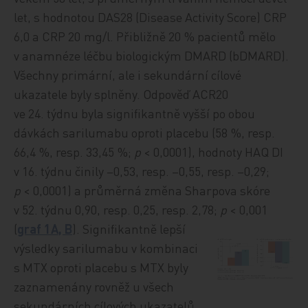
let, s hodnotou DAS28 (Disease Activity Score) CRP
6,0 a CRP 20 mg/l. Přibližně 20 % pacientů mělo
v anamnéze léčbu biologickým DMARD (bDMARD).
Všechny primární, ale i sekundární cílové
ukazatele byly splněny. Odpověď ACR20
ve 24. týdnu byla signifikantně vyšší po obou
dávkách sarilumabu oproti placebu (58 %, resp.
66,4 %, resp. 33,45 %;
p
< 0,0001), hodnoty HAQ DI
v 16. týdnu činily –0,53, resp. –0,55, resp. –0,29;
p
< 0,0001) a průměrná změna Sharpova skóre
v 52. týdnu 0,90, resp. 0,25, resp. 2,78;
p
< 0,001
(
graf 1A, B
). Signifikantně lepší
výsledky sarilumabu v kombinaci
s MTX oproti placebu s MTX byly
zaznamenány rovněž u všech
sekundárních cílových ukazatelů