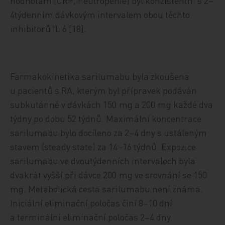
hodnotám (CRP, neutropenie) byl konzistentní s 2–
4týdenním dávkovým intervalem obou těchto
inhibitorů IL 6 [18].
Farmakokinetika sarilumabu byla zkoušena
u pacientů s RA, kterým byl přípravek podáván
subkutánně v dávkách 150 mg a 200 mg každé dva
týdny po dobu 52 týdnů. Maximální koncentrace
sarilumabu bylo docíleno za 2–4 dny s ustáleným
stavem (steady state) za 14–16 týdnů. Expozice
sarilumabu ve dvoutýdenních intervalech byla
dvakrát vyšší při dávce 200 mg ve srovnání se 150
mg. Metabolická cesta sarilumabu není známa.
Iniciální eliminační poločas činí 8–10 dní
a terminální eliminační poločas 2–4 dny.