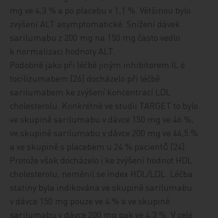
mg ve 4,3 % a po placebu v 1,1 %. Většinou bylo
zvýšení ALT asymptomatické. Snížení dávek
sarilumabu z 200 mg na 150 mg často vedlo
k normalizaci hodnoty ALT.
Podobně jako při léčbě jiným inhibitorem IL 6
tocilizumabem [26] docházelo při léčbě
sarilumabem ke zvýšení koncentrací LDL
cholesterolu. Konkrétně ve studii TARGET to bylo
ve skupině sarilumabu v dávce 150 mg ve 46 %,
ve skupině sarilumabu v dávce 200 mg ve 44,5 %
a ve skupině s placebem u 24 % pacientů [24].
Protože však docházelo i ke zvýšení hodnot HDL
cholesterolu, neměnil se index HDL/LDL. Léčba
statiny byla indikována ve skupině sarilumabu
v dávce 150 mg pouze ve 4 % a ve skupině
sarilumabu v dávce 200 mg pak ve 4,3 %. V celé