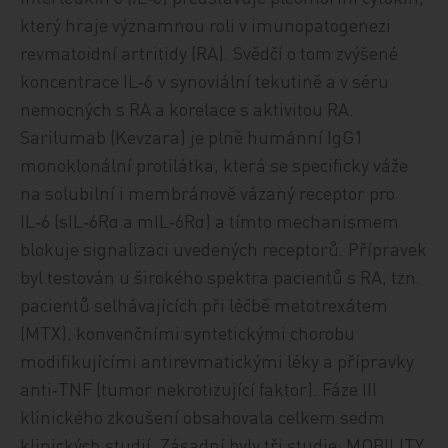
který hraje významnou roli v imunopatogenezi
revmatoidní artritidy (RA). Svědčí o tom zvýšené
koncentrace IL‑6 v synoviální tekutině a v séru
nemocných s RA a korelace s aktivitou RA.
Sarilumab (Kevzara) je plně humánní IgG1
monoklonální protilátka, která se specificky váže
na solubilní i membránově vázaný receptor pro
IL‑6 (sIL‑6Rα a mIL‑6Rα) a tímto mechanismem
blokuje signalizaci uvedených receptorů. Přípravek
byl testován u širokého spektra pacientů s RA, tzn.
pacientů selhávajících při léčbě metotrexátem
(MTX), konvenčními syntetickými chorobu
modifikujícími antirevmatickými léky a přípravky
anti‑TNF (tumor nekrotizující faktor). Fáze III
klinického zkoušení obsahovala celkem sedm
klinických studií. Zásadní byly tři studie: MOBILITY