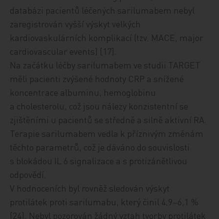
databázi pacientů léčených sarilumabem nebyl
zaregistrován vyšší výskyt velkých
kardiovaskulárních komplikací (tzv. MACE, major
cardiovascular events) [17].
Na začátku léčby sarilumabem ve studii TARGET
měli pacienti zvýšené hodnoty CRP a snížené
koncentrace albuminu, hemoglobinu
a cholesterolu, což jsou nálezy konzistentní se
zjištěními u pacientů se středně a silně aktivní RA.
Terapie sarilumabem vedla k příznivým změnám
těchto parametrů, což je dáváno do souvislosti
s blokádou IL 6 signalizace a s protizánětlivou
odpovědí.
V hodnoceních byl rovněž sledován výskyt
protilátek proti sarilumabu, který činil 4,9–6,1 %
[24]. Nebyl pozorován žádný vztah tvorby protilátek