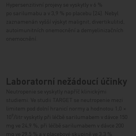
Hypersenzitivní projevy se vyskytly v 6 %
po sarilumabu a v 3,9 % po placebu [24]. Nebyl
zaznamenán vyšší výskyt malignit, divertikulitid,
autoimunitních onemocnění a demyelinizačních
onemocnění.
Laboratorní nežádoucí účinky
Neutropenie se vyskytly napříč klinickými
studiemi. Ve studii TARGET se neutropenie mezi
limitem pod dolní hranicí normy a hodnotou 1,0 ×
9
10
/litr vyskytly při léčbě sarilumabem v dávce 150
mg ve 24,9 %, při léčbě sarilumabem v dávce 200
mg ve 29,5 % a v placebové skupině ve 3,3 %.