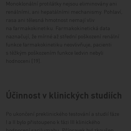
Monoklonální protilátky nejsou eliminovány ani
renálními, ani hepatálními mechanismy. Pohlaví,
rasa ani tělesná hmotnost nemají vliv
na farmakokinetiku. Farmakokinetická data
naznačují, že mírné až střední poškození renální
funkce farmakokinetiku neovlivňuje, pacienti
s těžkým poškozením funkce ledvin nebyli
hodnoceni [19].
Účinnost v klinických studiích
Po ukončení preklinického testování a studií fáze
I a II bylo přistoupeno k fázi III klinického
hodnocení sarilumabu. Přípravek byl zkoušen