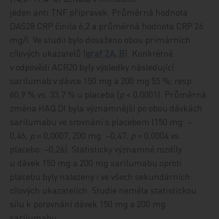
jeden anti TNF přípravek. Průměrná hodnota
DAS28 CRP činila 6,2 a průměrná hodnota CRP 26
mg/l. Ve studii bylo dosaženo obou primárních
cílových ukazatelů (
graf 2A, B
). Konkrétně
v odpovědi ACR20 byly výsledky následující:
sarilumab v dávce 150 mg a 200 mg 55 %, resp.
60,9 % vs. 33,7 % u placeba (
p
< 0,0001). Průměrná
změna HAQ DI byla významnější po obou dávkách
sarilumabu ve srovnání s placebem (150 mg: –
0,46,
p
= 0,0007; 200 mg: –0,47,
p
= 0,0004 vs.
placebo: –0,26). Statisticky významné rozdíly
u dávek 150 mg a 200 mg sarilumabu oproti
placebu byly nalezeny i ve všech sekundárních
cílových ukazatelích. Studie neměla statistickou
sílu k porovnání dávek 150 mg a 200 mg
sarilumabu.