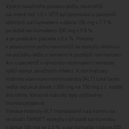
Výskyt závažného poklesu počtu neutrofilů
9
na méně než 1,0 × 10
/l byl pozorován u pacientů
léčených sarilumabem v dávce 150 mg v 7,7 %,
po léčbě sarilumabem 200 mg v 9,8 %
a po podávání placeba v 0,6 %. Poklesy
v absolutním počtu neutrofilů se vyskytly většinou
na počátku léčby s tendencí k pozdější normalizaci.
Ani u pacientů s výraznou neutropenií nenastal
vyšší výskyt závažných infekcí. K normalizaci
hodnoty alaninaminotransferázy (ALT) také často
vedla redukce dávek z 200 mg na 150 mg s.c. každé
dva týdny. Výrazně vzácněji byly zjišťovány
trombocytopenie.
Elevace hodnoty ALT trojnásobně nad normu se
ve studii TARGET vyskytly v případě sarilumabu
v dávce 150 mg ve 2,2 %, u sarilumabu v dávce 200