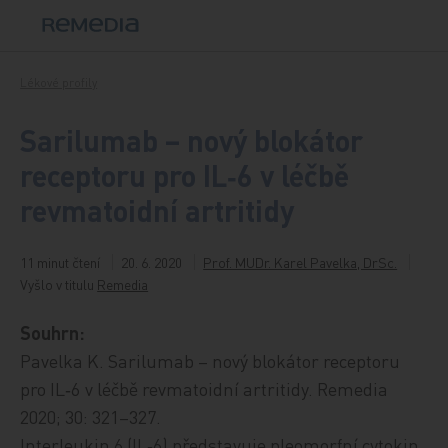
Přeskočit na obsah
Lékové profily
Sarilumab – nový blokátor
receptoru pro IL‑6 v léčbě
revmatoidní artritidy
11 minut čtení
20. 6. 2020
Prof. MUDr. Karel Pavelka, DrSc.
Vyšlo v titulu
Remedia
Souhrn:
Pavelka K. Sarilumab – nový blokátor receptoru
pro IL‑6 v léčbě revmatoidní artritidy. Remedia
2020; 30: 321–327.
Interleukin 6 (IL‑6) představuje pleomorfní cytokin,