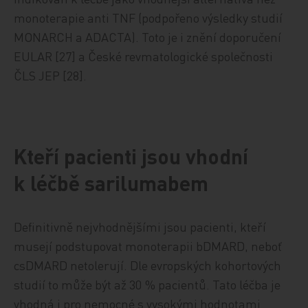
monoterapie anti TNF (podpořeno výsledky studií
MONARCH a ADACTA). Toto je i znění doporučení
EULAR [27] a České revmatologické společnosti
ČLS JEP [28].
Kteří pacienti jsou vhodní
k léčbě sarilumabem
Definitivně nejvhodnějšími jsou pacienti, kteří
musejí podstupovat monoterapii bDMARD, neboť
csDMARD netolerují. Dle evropských kohortových
studií to může být až 30 % pacientů. Tato léčba je
vhodná i pro nemocné s vysokými hodnotami