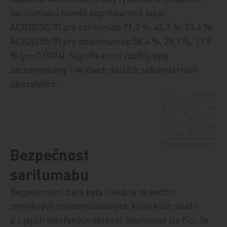
sarilumabu rovněž signifikantně lepší:
ACR20/50/70 pro sarilumab 71,7 %, 45,7 %, 23,4 %;
ACR20/50/70 pro adalimumab 58,4 %, 29,7 %, 11,9
% (
p
= 0,0074). Signifikantní rozdíly byly
zaznamenány i ve všech dalších sekundárních
ukazatelích.
Bezpečnost
sarilumabu
Bezpečnostní data byla získána ze sedmi
zmíněných randomizovaných klinických studií
a z jejich otevřených extenzí. Souhrnně lze říci, že