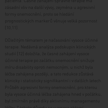
pacienta. Časné zahájení správné terapie má
zásadní vliv na další vývoj, zejména u agresivní
formy onemocnění, proto se hledání
prognostických markerů věnuje velká pozornost
[10,11].
Důležitým tématem je načasování vysoce účinné
terapie. Nedávná analýza podskupin klinických
studií [12] doložila, že časné zahájení vysoce
účinné terapie po začátku onemocnění snižuje
míru disability oproti nemocným, u nichž byla
léčba zahájena později, a tato redukce zůstává
klinicky i statisticky signifikantní i v dalších letech.
Průběh agresivní formy onemocnění, pro kterou
byla vysoce účinná léčba zahájena hned v počátku,
byl zmírněn právě díky aktivnímu managementu
léčby. Z tohoto důvodu se u vysoce aktivní