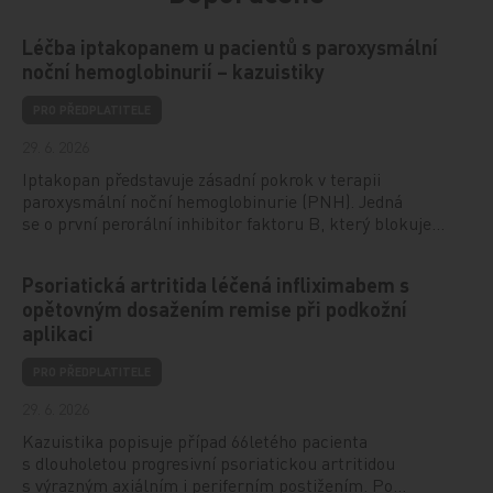
Léčba iptakopanem u pacientů s paroxysmální
noční hemoglobinurií – kazuistiky
PRO PŘEDPLATITELE
29. 6. 2026
Iptakopan představuje zásadní pokrok v terapii
paroxysmální noční hemoglobinurie (PNH). Jedná
se o první perorální inhibitor faktoru B, který blokuje…
Psoriatická artritida léčená infliximabem s
opětovným dosažením remise při podkožní
aplikaci
PRO PŘEDPLATITELE
29. 6. 2026
Kazuistika popisuje případ 66letého pacienta
s dlouholetou progresivní psoriatickou artritidou
s výrazným axiálním i periferním postižením. Po…