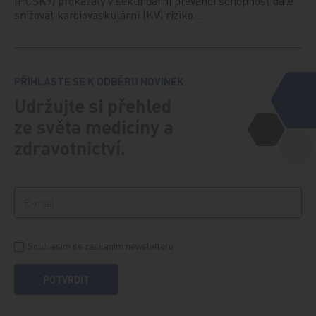
(PCSK9) prokázaly v sekundární prevenci schopnost dále
snižovat kardiovaskulární (KV) riziko…
PŘIHLASTE SE K ODBĚRU NOVINEK.
Udržujte si přehled
ze světa medicíny a
zdravotnictví.
Souhlasím se zasíláním newsletteru
POTVRDIT