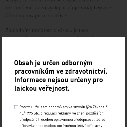
roztroušené sklerózy doporučuje zahájit vysoce
účinnou terapii co nejdříve.
Základním tématem a výzvou je tedy
personalizovaná medicína – individualizace
terapie, výběr nejlepší léčby pro daného pacienta,
a snaha nalézt prediktivní markery, které by toto
Obsah je určen odborným
umožnily. Léčebná odpověď se mezi pacienty liší
a včasné zahájení účinné terapie je klíčové pro
pracovníkům ve zdravotnictví.
omezení rozvoje disa­bility. V současnosti jsou
Informace nejsou určeny pro
hledány
demografické, klinické a paraklinické
laickou veřejnost.
prediktory individuální odpovědi, které by umožnily
optimalizovat terapii [13].
Potvrzuji, že jsem odborníkem ve smyslu §2a Zákona č.
40/1995 Sb., o regulaci reklamy, ve znění pozdějších
Doktor Kalincik shrnul své vystoupení jako
předpisů, čili osobou oprávněnou předepisovat léčivé
ochutnávku současných diskutovaných témat.
přípravky nebo osobou oprávněnou léčivé přípravky