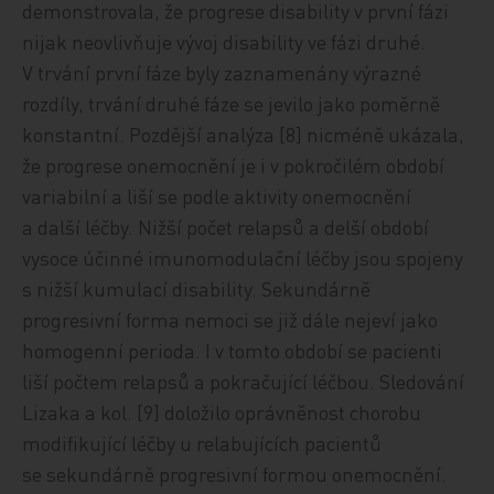
demonstrovala, že progrese disability v první fázi
nijak neovlivňuje vývoj disability ve fázi druhé.
V trvání první fáze byly zaznamenány výrazné
rozdíly, trvání druhé fáze se jevilo jako poměrně
konstantní. Pozdější analýza [8] nicméně ukázala,
že progrese onemocnění je i v pokročilém období
variabilní a liší se podle aktivity onemocnění
a další léčby. Nižší počet relapsů a delší období
vysoce účinné imunomodulační léčby jsou spojeny
s nižší kumulací disability. Sekundárně
progresivní forma nemoci se již dále nejeví jako
homogenní perioda. I v tomto období se pacienti
liší počtem relapsů a pokračující léčbou. Sledování
Lizaka a kol. [9] doložilo oprávněnost chorobu
modifikující léčby u relabujících pacientů
se sekundárně progresivní formou onemocnění.