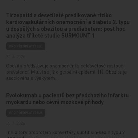
Tirzepatid a desetileté predikované riziko
kardiovaskulárních onemocnění a diabetu 2. typu
u dospělých s obezitou a prediabetem: post hoc
analýza tříleté studie SURMOUNT 1
PRO PŘEDPLATITELE
30. 4. 2026
Obezita představuje onemocnění s celosvětově rostoucí
prevalencí. Mluví se již o globální epidemii [1]. Obezita je
asociována s výskytem…
Evolokumab u pacientů bez předchozího infarktu
myokardu nebo cévní mozkové příhody
PRO PŘEDPLATITELE
30. 4. 2026
Inhibitory proprotein konvertázy subtilisin‑kexin typu 9