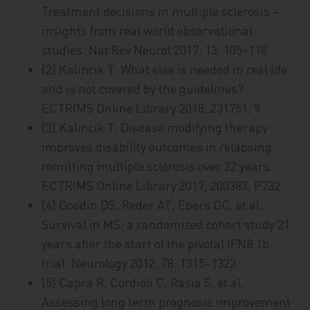
Treatment decisions in multiple sclerosis –
insights from real world observational
studies. Nat Rev Neurol 2017; 13: 105−118.
[2] Kalincik T. What else is needed in real life
and is not covered by the guidelines?
ECTRIMS Online Library 2018; 231751; 9.
[3] Kalincik T. Disease modifying therapy
improves disability outcomes in relapsing
remitting multiple sclerosis over 22 years.
ECTRIMS Online Library 2017; 200387; P732.
[4] Goodin DS, Reder AT, Ebers GC, et al.
Survival in MS: a randomized cohort study 21
years after the start of the pivotal IFNβ 1b
trial. Neurology 2012; 78: 1315−1322.
[5] Capra R, Cordioli C, Rasia S, et al.
Assessing long term prognosis improvement