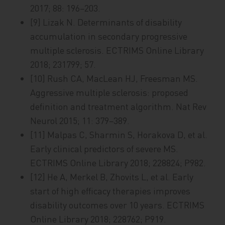
2017; 88: 196−203.
[9] Lizak N. Determinants of disability
accumulation in secondary progressive
multiple sclerosis. ECTRIMS Online Library
2018; 231799; 57.
[10] Rush CA, MacLean HJ, Freesman MS.
Aggressive multiple sclerosis: proposed
definition and treatment algorithm. Nat Rev
Neurol 2015; 11: 379−389.
[11] Malpas C, Sharmin S, Horakova D, et al.
Early clinical predictors of severe MS.
ECTRIMS Online Library 2018; 228824; P982.
[12] He A, Merkel B, Zhovits L, et al. Early
start of high efficacy therapies improves
disability outcomes over 10 years. ECTRIMS
Online Library 2018; 228762; P919.