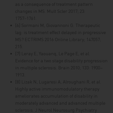
as a consequence of treatment pattern
changes in MS. Mult Scler 2017; 23:
1757−1761.
[6] Sormani M, Giovannoni G. Therapeutic
lag: is treatment effect delayed in progressive
MS? ECTRIMS 2016 Online Library; 147057;
215.
[7] Leray E, Yaouanq, Le Page E, et al.
Evidence for a two stage disability progression
in multiple sclerosis. Brain 2010; 133: 1900–
1913.
[8] Lizak N, Lugaresi A, Alroughani R, et al.
Highly active immunomodulatory therapy
ameliorates accumulation of disability in
moderately advanced and advanced multiple
sclerosis. J Neurol Neurosurg Psychiatry