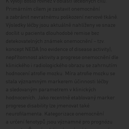
K vývoji došlo rovněž v oblasti léčebných cílů.
Primárním cílem je zastavit onemocnění
a zabránit nevratnému poškození nervové tkáně.
Výsledky léčby jsou aktuálně nahlíženy ve snaze
docílit u pacienta dlouhodobé remise bez
detekovatelných známek onemocnění − tzv.
koncept NEDA (no evidence of dis­ease activity);
nepřítomnost aktivity a progrese onemocnění dle
klinického i radiologického obrazu se zahrnutím
hodnocení atrofie mozku. Míra atrofie mozku se
stala významným markerem účinnosti léčby
a sledovaným parametrem v klinických
hodnoceních. Jako recentně etablovaný marker
progrese disability lze jmenovat také
neurofilamenta. Kategorizace onemocnění
a určení fenotypů jsou významné pro prognózu