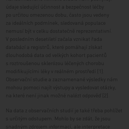
údaje sledující účinnost a bezpečnost léčby
po určitou omezenou dobu, často jsou vedeny
za ideálních podmínek, sledovaná populace
nemusí být v celku dostatečně reprezentativní.
V posledním desetiletí začala vznikat řada
databází a registrů, které pomáhají získat
dlouhodobá data od velkých kohort pacientů
s roztroušenou sklerózou léčených chorobu
modifikujícími léky v reálném prostředí [1].
Observační studie a zaznamenané výsledky nám
mohou pomoci najít výstupy a vysledovat otázky,
na které není jinak možné nalézt odpověď [2].
Na data z observačních studií je také třeba pohlížet
s určitým odstupem. Mohlo by se zdát, že jsou
snadným zdrojem informací, ale interpretace