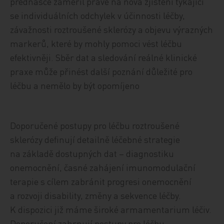
přednášce zaměřil právě na nová zjištění týkající
se individuálních odchylek v účinnosti léčby,
závažnosti roztroušené sklerózy a objevu výrazných
markerů, které by mohly pomoci vést léčbu
efektivněji. Sběr dat a sledování reálné klinické
praxe může přinést další poznání důležité pro
léčbu a nemělo by být opomíjeno
Doporučené postupy pro léčbu roztroušené
sklerózy definují detailně léčebné strategie
na základě dostupných dat – diagnostiku
onemocnění, časné zahájení imunomodulační
terapie s cílem zabránit progresi onemocnění
a rozvoji disability, změny a sekvence léčby.
K dispozici již máme široké armamentarium léčiv.
Doporučení zahrnují postupy pro léčbu