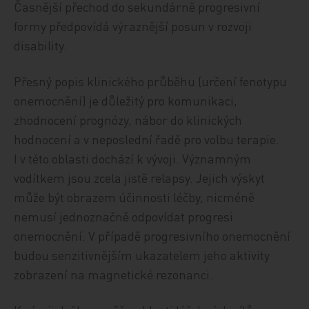
Časnější přechod do sekundárně progresivní
formy předpovídá výraznější posun v rozvoji
disability.
Přesný popis klinického průběhu (určení fenotypu
onemocnění) je důležitý pro komunikaci,
zhodnocení prognózy, nábor do klinických
hodnocení a v neposlední řadě pro volbu terapie.
I v této oblasti dochází k vývoji. Významným
vodítkem jsou zcela jistě relapsy. Jejich výskyt
může být obrazem účinnosti léčby, nicméně
nemusí jednoznačně odpovídat progresi
onemocnění. V případě progresivního onemocnění
budou senzitivnějším ukazatelem jeho aktivity
zobrazení na magnetické rezonanci.