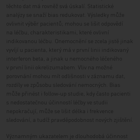
těchto dat má rovněž svá úskalí. Statistické
analýzy se snaží bias redukovat. Výsledky může
ovlivnit výběr pacientů; mohou se lišit odpovědí
na léčbu, charakteristikami, které ovlivní
indikovanou léčbu. Onemocnění se zcela jistě jinak
vyvíjí u pacienta, který má v první linii indikovaný
interferon beta, a jinak u nemocného léčeného
v první linii okrelizumabem. Vliv na možné
porovnání mohou mít odlišnosti v záznamu dat,
rozdíly ve způsobu sledování nemocných. Bias
může přinést i follow‑up studie, kdy často pacienti
s nedostatečnou účinností léčby ve studii
nepokračují, může se lišit délka i frekvence
sledování, a tudíž pravděpodobnost nových zjištění.
Významným ukazatelem je dlouhodobá účinnost