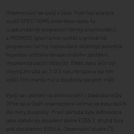
Onemocnění se vyvíjí v čase.
Post hoc
analýza
studií SPECTRIMS (interferon beta‑1a
u sekundárně progresivní formy onemocnění)
a PROMISE (glatiramer acetát u primárně
progresivní formy roztroušené sklerózy) potvrdila
hypotézu určitého terapeutického zpoždění
imunomodulační léčby [6]. Efekt obou léčiv byl
zřejmý zhruba po 2–2,5 roku terapie a byl tím
vyšší, čím menší míru disability pacienti měli.
Vyvíjí se i pohled na onemocnění z hlediska léčby.
Dříve se průběh onemocnění vnímal ve dvou fázích
dle míry disability. První perioda byla definována
jako období do dosažení skóre EDSS 3, druhá fáze
pak dosažením EDSS 6. Observační studie [7]