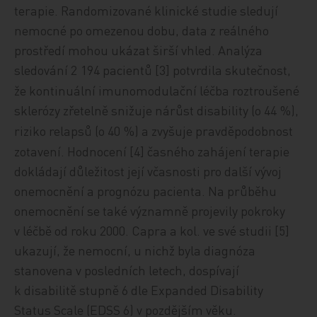
terapie. Randomizované klinické studie sledují
nemocné po omezenou dobu, data z reálného
prostředí mohou ukázat širší vhled. Analýza
sledování 2
194 pacientů [3] potvrdila skutečnost,
že kontinuální imunomodulační léčba roztroušené
sklerózy zřetelně snižuje nárůst disability (o 44
%),
riziko relapsů (o 40
%) a zvyšuje pravděpodobnost
zotavení. Hodnocení [4] časného zahájení terapie
dokládají důležitost její včasnosti pro další vývoj
onemocnění a prognózu pacienta. Na průběhu
onemocnění se také významně projevily pokroky
v léčbě od roku 2000. Capra a kol. ve své studii [5]
ukazují, že nemocní, u nichž byla diagnóza
stanovena v posledních letech, dospívají
k disabilitě stupně 6 dle Expanded Disability
Status Scale (EDSS 6) v pozdějším věku.