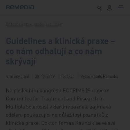
Přeskočit na obsah
Od teorie k praxi, studie, kazuistiky
Guidelines a klinická praxe –
co nám odhalují a co nám
skrývají
4 minuty čtení
30. 10. 2019
redakce
Vyšlo v titulu
Remedia
Na posledním kongresu ECTRIMS (European
Committee for Treatment and Research in
Multiple Sclerosis) v Berlíně zazněla zajímavá
sdělení poukazující na důležitost poznatků z
klinické praxe. Doktor Tomas Kalincik se ve své