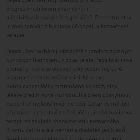
progresivních forem onemocnění
a individualizovaný přístup k léčbě. Pacientův stav
je monitorován z hlediska účinnosti a bezpečnosti
terapie.
Doporučení vycházejí obzvláště z randomizovaných
klinických hodnocení, v potaz je ale třeba brát nové
poznatky, které se objevují díky vedení registrů
a zaznamenávání reálné klinické praxe.
Komplexnost léčby roztroušené sklerózy staví
lékaře před mnohá rozhodnutí s cílem poskytnout
pacientovi nejlepší možnou péči. Lékař by měl být
připraven pacientovi změnit léčbu, individualizovat
terapii na základě charakteristik nemocného.
K tomu zatím stále nemáme dostatek podkladů.
Randomizované klinické studie nám poskytují