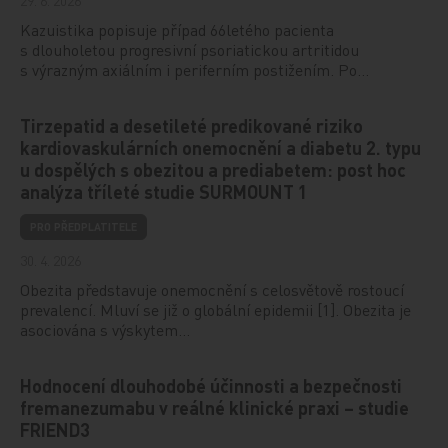
29. 6. 2026
Kazuistika popisuje případ 66letého pacienta
s dlouholetou progresivní psoriatickou artritidou
s výrazným axiálním i periferním postižením. Po…
Tirzepatid a desetileté predikované riziko
kardiovaskulárních onemocnění a diabetu 2. typu
u dospělých s obezitou a prediabetem: post hoc
analýza tříleté studie SURMOUNT 1
PRO PŘEDPLATITELE
30. 4. 2026
Obezita představuje onemocnění s celosvětově rostoucí
prevalencí. Mluví se již o globální epidemii [1]. Obezita je
asociována s výskytem…
Hodnocení dlouhodobé účinnosti a bezpečnosti
fremanezumabu v reálné klinické praxi – studie
FRIEND3