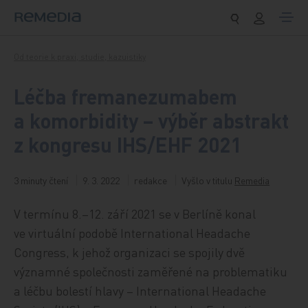
Přeskočit na obsah
Od teorie k praxi, studie, kazuistiky
Léčba fremanezumabem
a komorbidity – výběr abstrakt
z kongresu IHS/EHF 2021
3 minuty čtení
9. 3. 2022
redakce
Vyšlo v titulu
Remedia
V termínu 8.–12. září 2021 se v Berlíně konal
ve virtuální podobě International Headache
Congress, k jehož organizaci se spojily dvě
významné společnosti zaměřené na problematiku
a léčbu bolestí hlavy – International Headache