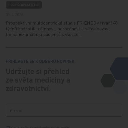
PRO PŘEDPLATITELE
30. 4. 2026
Prospektivní multicentrická studie FRIEND3 v trvání 48
týdnů hodnotila účinnost, bezpečnost a snášenlivost
fremanezumabu u pacientů s vysoce…
PŘIHLASTE SE K ODBĚRU NOVINEK.
Udržujte si přehled
ze světa medicíny a
zdravotnictví.
Souhlasím se zasíláním newsletteru