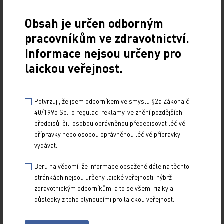
pacientů s hypertenzí byly analyzovány změny
hodnot diastolického a systolického TK.
Obsah je určen odborným
V podskupině pacientů trpících depresí (n = 172)
pracovníkům ve zdravotnictví.
došlo ke statisticky signifikantnímu snížení podílu
Informace nejsou určeny pro
osob užívajících antidepresiva (–12,2 %;
p
= 0,003)
laickou veřejnost.
a počtu užívaných antidepresiv (–0,2;
p
= 0,008) při
léčbě fremanezumabem. V podskupině pacientů
s úzkostmi (n = 180) byla léčba fremanezumabem
Potvrzuji, že jsem odborníkem ve smyslu §2a Zákona č.
40/1995 Sb., o regulaci reklamy, ve znění pozdějších
spojena s významnou redukcí podílu osob
předpisů, čili osobou oprávněnou předepisovat léčivé
užívajících anxiolytika (–7,8 %;
p
= 0,037)
přípravky nebo osobou oprávněnou léčivé přípravky
a s nesignifikantní redukcí počtu užívaných
vydávat.
anxiolytik (–0,1;
p
= 0,182). Mezi pacienty
Beru na vědomí, že informace obsažené dále na těchto
s hypertenzí (n = 142) vedla léčba
stránkách nejsou určeny laické veřejnosti, nýbrž
fremanezumabem k nesignifikantní redukci
zdravotnickým odborníkům, a to se všemi riziky a
hodnot systolického (–0,34 mm Hg) a diastolického
důsledky z toho plynoucími pro laickou veřejnost.
TK (–0,59 mm Hg;
p
> 0,05 pro systolický