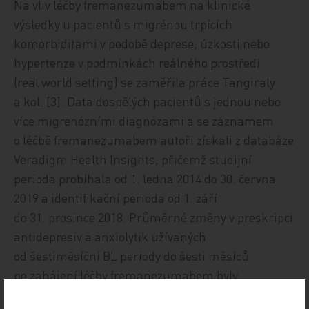
Na vliv léčby fremanezumabem na klinické
výsledky u pacientů s migrénou trpících
komorbiditami v podobě deprese, úzkosti nebo
hypertenze v podmínkách reálného prostředí
(real world setting) se zaměřila práce Tangiraly
a kol. [3]. Data dospělých pacientů s jednou nebo
více migrenózními diagnózami a se záznamem
o léčbě fremanezumabem autoři získali z databáze
Veradigm Health Insights, přičemž studijní
perioda probíhala od 1. ledna 2014 do 30. června
2019 a identifikační perioda od 1. září
do 31. prosince 2018. Průměrné změny v preskripci
antidepresiv a anxiolytik užívaných
od šestiměsíční BL periody do šesti měsíců
po zahájení léčby fremanezumabem byly
hodnoceny na základě komorbidit. V podskupině