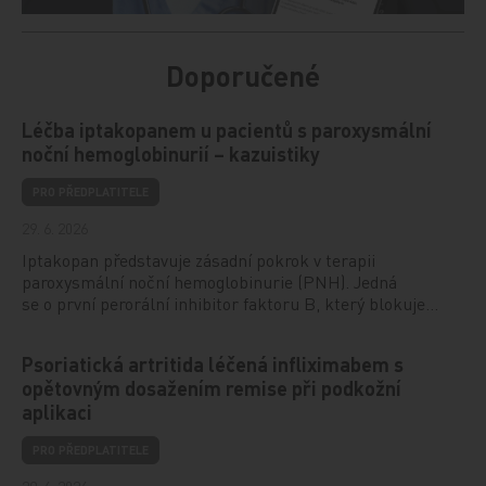
Doporučené
Léčba iptakopanem u pacientů s paroxysmální
noční hemoglobinurií – kazuistiky
PRO PŘEDPLATITELE
29. 6. 2026
Iptakopan představuje zásadní pokrok v terapii
paroxysmální noční hemoglobinurie (PNH). Jedná
se o první perorální inhibitor faktoru B, který blokuje…
Psoriatická artritida léčená infliximabem s
opětovným dosažením remise při podkožní
aplikaci
PRO PŘEDPLATITELE