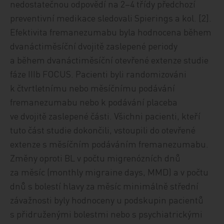
nedostatečnou odpovědí na 2–4 třídy předchozí
preventivní medikace sledovali Spierings a kol. [2].
Efektivita fremanezumabu byla hodnocena během
dvanáctiměsíční dvojitě zaslepené periody
a během dvanáctiměsíční otevřené extenze studie
fáze IIIb FOCUS. Pacienti byli randomizováni
k čtvrtletnímu nebo měsíčnímu podávání
fremanezumabu nebo k podávání placeba
ve dvojitě zaslepené části. Všichni pacienti, kteří
tuto část studie dokončili, vstoupili do otevřené
extenze s měsíčním podáváním fremanezumabu.
Změny oproti BL v počtu migrenózních dnů
za měsíc (monthly migraine days, MMD) a v počtu
dnů s bolestí hlavy za měsíc minimálně střední
závažnosti byly hodnoceny u podskupin pacientů
s přidruženými bolestmi nebo s psychiatrickými