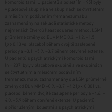
komorbiditami. U pacientů s bolestí (n = 95) byly
v placebové skupině a ve skupinách se čtvrtletním
a měsíčním podáváním fremanezumabu
zaznamenány na základě statistické metody
nejmenších čtverců (least squares method, LSM)
průměrné změny od BL v MMD 0,3, –1,2, –1,5
(
p
≥ 0,13 vs. placebo) během dvojitě zaslepené
periody a –3,1, –5,9, –3,7 během otevřené extenze.
U pacientů s psychiatrickými komorbiditami
(n = 207) byly v placebové skupině a ve skupinách
se čtvrtletním a měsíčním podáváním
fremanezumabu zaznamenány dle LSM průměrné
změny od BL v MMD –0,9, –3,7, –4,2 (
p
< 0,001 vs.
placebo) během dvojitě zaslepené periody a –4,6, –
4,0, –5,9 během otevřené extenze. U pacientů
s přidruženými bolestmi a s psychiatrickými