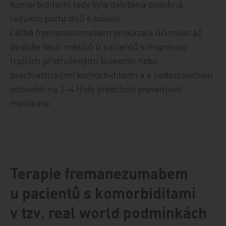
komorbiditami tedy byla doložena podobná
redukce počtu dnů s bolestí.
Léčba fremanezumabem prokázala účinnost až
do doby šesti měsíců u pacientů s migrénou
trpících přidruženými bolestmi nebo
psychiatrickými komorbiditami a s nedostatečnou
odpovědí na 2–4 třídy předchozí preventivní
medikace.
Terapie fremanezumabem
u pacientů s komorbiditami
v tzv. real world podmínkách