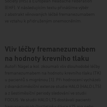
Society (IHS) a European Headache Federation
(EHF). V následujícím textu přinášíme výběr
z abstrakt věnovaných léčbě fremanezumabem
ve vztahu k přidruženým onemocněním.
Vliv léčby fremanezumabem
na hodnoty krevního tlaku
Autoři Nägel a kol. zkoumali vliv dlouhodobé léčby
fremanezumabem na hodnotu krevního tlaku (TK)
u pacientů s migrénou [1]. Při hodnocení vycházeli
z dvanáctiměsíční extenze studie HALO (HALO LTS)
a z šestiměsíční periody sledování ve studii
FOCUS. Ve studii HALO LTS dostávali pacienti
fremanezumab čtvrtletně v dávce 675 mg nebo