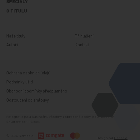
SPECIÁLY
O TITULU
Naše tituly
Přihlášení
Autoři
Kontakt
Ochrana osobních údajů
Podmínky užití
Obchodní podmínky předplatného
Odstoupení od smlouvy
Fotografie jsou ilustrační, všechny zobrazené osoby jsou modelem. Zdroj:
Shutterstock, iStock.
© 2026 Remedia
Design od
Beneš &