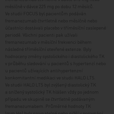
měsíčně v dávce 225 mg po dobu 12 měsíců.
Ve studii FOCUS byl pacientům podáván
fremanezumab čtvrtletně nebo měsíčně nebo
účastníci dostávali placebo v tříměsíční zaslepené
periodě. Všichni pacienti pak užívali
fremanezumab v měsíční frekvenci během
následné tříměsíční otevřené extenze. Byly
hodnoceny změny systolického i diastolického TK
v průběhu sledování u pacientů s hypertenzí nebo
u pacientů užívajících antihypertenzní
konkomitantní medikaci ve studii HALO LTS.
Ve studii HALO LTS byl zvýšený diastolický TK
a snížený systolický TK hlášen vždy po jednom
případu ve skupině se čtvrtletně podávaným
fremanezumabem. Průměrné hodnoty TK
(mm Hg) byly srovnatelné nebo nižší v porovnání