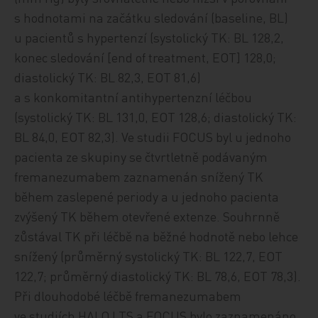
s hodnotami na začátku sledování (baseline, BL)
u pacientů s hypertenzí (systolický TK: BL 128,2,
konec sledování [end of treatment, EOT] 128,0;
diastolický TK: BL 82,3, EOT 81,6)
a s konkomitantní antihypertenzní léčbou
(systolický TK: BL 131,0, EOT 128,6; diastolický TK:
BL 84,0, EOT 82,3). Ve studii FOCUS byl u jednoho
pacienta ze skupiny se čtvrtletně podávaným
fremanezumabem zaznamenán snížený TK
během zaslepené periody a u jednoho pacienta
zvýšený TK během otevřené extenze. Souhrnně
zůstával TK při léčbě na běžné hodnotě nebo lehce
snížený (průměrný systolický TK: BL 122,7, EOT
122,7; průměrný diastolický TK: BL 78,6, EOT 78,3).
Při dlouhodobé léčbě fremanezumabem
ve studiích HALO LTS a FOCUS bylo zaznamenáno