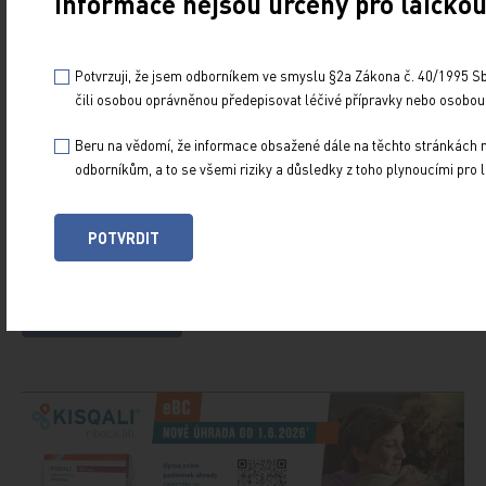
Informace nejsou určeny pro laickou
PŘIHLASTE SE K ODBĚRU NOVINEK.
Udržujte si přehled
ze světa medicíny a
Potvrzuji, že jsem odborníkem ve smyslu §2a Zákona č. 40/1995 Sb.
čili osobou oprávněnou předepisovat léčivé přípravky nebo osobou
zdravotnictví.
Beru na vědomí, že informace obsažené dále na těchto stránkách n
odborníkům, a to se všemi riziky a důsledky z toho plynoucími pro l
POTVRDIT
Souhlasím se zasíláním newsletteru
POTVRDIT