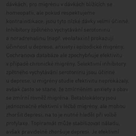
dávkách, pro migrénu v dávkách blížících se
homeopatii, ale pokud respektujeme
kontraindikace, jsou tyto nízké dávky velmi účinné.
Inhibitory zpětného vychytávání serotoninu
a noradrenalinu (např. venlafaxin) prokazují
účinnost u deprese, anxiety i epizodické migrény,
Cochranova databáze ale zpochybňuje efektivitu
v případě chronické migrény. Selektivní inhibitory
zpětného vychytávání serotoninu jsou účinné
u deprese, u migrény studie efektivitu neprokázaly,
avšak často se stane, že zmírněním anxiety a obav
se zmírní rovněž migréna. Betablokátory jsou
jednoznačně efektivní v léčbě migrény, ale mohou
zhoršit depresi, na to je nutné hledět při volbě
profylaxe. Topiramát může stabilizovat náladu,
avšak pravidelně zhoršuje depresi. Je efektivní