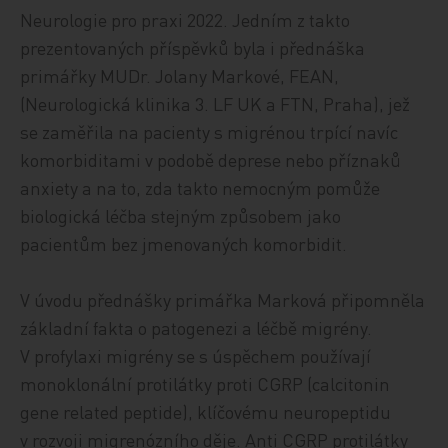
Neurologie pro praxi 2022. Jedním z takto
prezentovaných příspěvků byla i přednáška
primářky MUDr. Jolany Markové, FEAN,
(Neurologická klinika 3. LF UK a FTN, Praha), jež
se zaměřila na pacienty s migrénou trpící navíc
komorbiditami v podobě deprese nebo příznaků
anxiety a na to, zda takto nemocným pomůže
biologická léčba stejným způsobem jako
pacientům bez jmenovaných komorbidit.
V úvodu přednášky primářka Marková připomněla
základní fakta o patogenezi a léčbě migrény.
V profylaxi migrény se s úspěchem používají
monoklonální protilátky proti CGRP (calcitonin
gene related peptide), klíčovému neuropeptidu
v rozvoji migrenózního děje. Anti CGRP protilátky