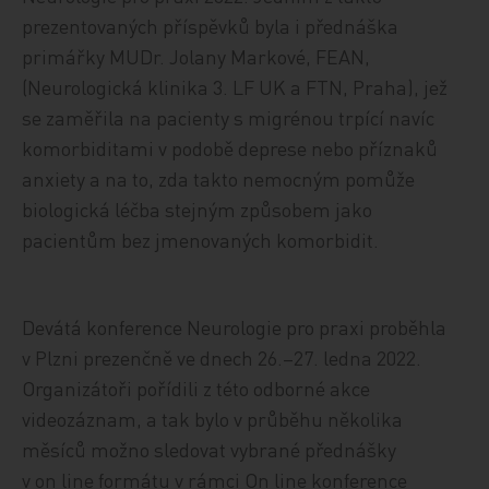
prezentovaných příspěvků byla i přednáška
primářky MUDr. Jolany Markové, FEAN,
(Neurologická klinika 3. LF UK a FTN, Praha), jež
se zaměřila na pacienty s migrénou trpící navíc
komorbiditami v podobě deprese nebo příznaků
anxiety a na to, zda takto nemocným pomůže
biologická léčba stejným způsobem jako
pacientům bez jmenovaných komorbidit.
Devátá konference Neurologie pro praxi proběhla
v Plzni prezenčně ve dnech 26.–27. ledna 2022.
Organizátoři pořídili z této odborné akce
videozáznam, a tak bylo v průběhu několika
měsíců možno sledovat vybrané přednášky
v on line formátu v rámci On line konference