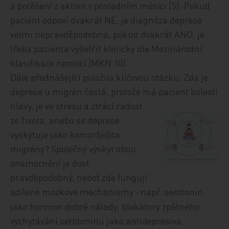
a potěšení z aktivit v posledním měsíci [5]. Pokud
pacient odpoví dvakrát NE, je diagnóza deprese
velmi nepravděpodobná, pokud dvakrát ANO, je
třeba pacienta vyšetřit klinicky dle Mezinárodní
klasifikace nemocí (MKN 10).
Dále přednášející položila klíčovou otázku: Zda je
deprese u migrén častá, protože má pacient bolesti
hlavy, je
ve stresu a ztrácí radost
ze života, anebo se deprese
vyskytuje jako komorbidita
migrény? Společný výskyt obou
onemocnění je dost
pravděpodobný, neboť zde fungují
sdílené mozkové mechanismy
např. serotonin
-
jako hormon dobré nálady, blokátory zpětného
vychytávání serotoninu jako antidepresiva