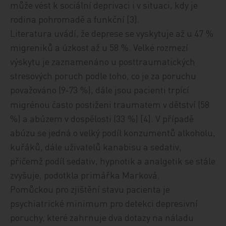
může vést k sociální deprivaci i v situaci, kdy je
rodina pohromadě a funkční [3].
Literatura uvádí, že deprese se vyskytuje až u 47 %
migreniků a úzkost až u 58 %. Velké rozmezí
výskytu je zaznamenáno u posttraumatických
stresových poruch podle toho, co je za poruchu
považováno (9
73 %), dále jsou pacienti trpící
-
migrénou často postiženi traumatem v dětství (58
%) a abúzem v dospělosti (33 %) [4]. V případě
abúzu se jedná o velký podíl konzumentů alkoholu,
kuřáků, dále uživatelů kanabisu
a sedativ,
přičemž podíl sedativ, hypnotik a analgetik se stále
zvyšuje, podotkla primářka Marková.
Pomůckou pro zjištění stavu pacienta je
psychiatrické minimum pro detekci depresivní
poruchy, které zahrnuje dva dotazy na náladu