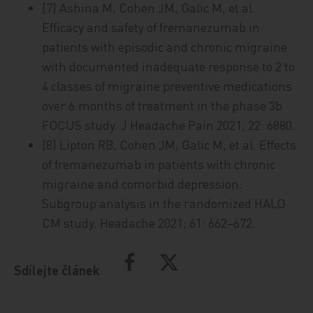
[7] Ashina M, Cohen JM, Galic M, et al.
Efficacy and safety of fremanezumab in
patients with episodic and chronic migraine
with documented inadequate response to 2 to
4 classes of migraine preventive medications
over 6 months of treatment in the phase 3b
FOCUS study. J Headache Pain 2021; 22: 6880.
[8] Lipton RB, Cohen JM, Galic M, et al. Effects
of fremanezumab in patients with chronic
migraine and comorbid depression:
Subgroup analysis in the randomized HALO
CM study. Headache 2021; 61: 662−672.
Sdílejte článek