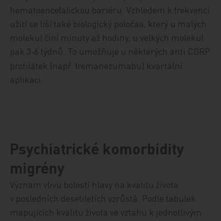
hematoencefalickou bariéru. Vzhledem k frekvenci
užití se liší také biologický poločas, který u malých
molekul činí minuty až hodiny, u velkých molekul
pak 3
6 týdnů. To umožňuje u některých anti CGRP
-
protilátek (např. fremanezumabu) kvartální
aplikaci.
Psychiatrické komorbidity
migrény
Význam vlivu bolestí hlavy na kvalitu života
v posledních desetiletích vzrůstá. Podle tabulek
mapujících kvalitu života ve vztahu k jednotlivým