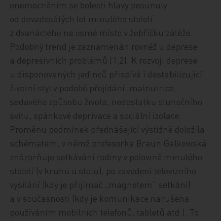
onemocněním se bolesti hlavy posunuly
od devadesátých let minulého století
z dvanáctého na osmé místo v žebříčku zátěže.
Podobný trend je zaznamenán rovněž u deprese
a depresivních problémů [1,2]. K rozvoji deprese
u disponovaných jedinců přispívá i destabilizující
životní styl v podobě přejídání, malnutrice,
sedavého způsobu života, nedostatku slunečního
svitu, spánkové deprivace a sociální izolace.
Proměnu podmínek přednášející výstižně doložila
schématem, v němž profesorka Braun Galkowská
znázorňuje setkávání rodiny v polovině minulého
století (v kruhu u stolu), po zavedení televizního
vysílání (kdy je přijímač „magnetem“ setkání)
a v současnosti (kdy je komunikace narušena
používáním mobilních telefonů, tabletů atd.). To