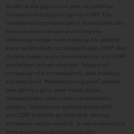
se dělí na dva typy, z nichž jeden se zaměřuje
na receptor a druhý proti ligandu CGRP. Tyto
monoklonální protilátky patří k makromolekulám.
Novou možnost v terapii akutní migrény
představují naopak malé molekuly, tzv. gepanty,
které rovněž působí na základě blokády CGRP. Mezi
malými molekulami a monoklonálními anti CGRP
protilátkami je řada odlišností. Gepanty cílí
intracelulárně a extracelulárně, velké molekuly
extracelulárně. Metabolizace u gepantů probíhá
přes ledviny a játra, velké molekuly jsou
metabolizovány cestou retikuloendotelového
systému. Gepanty jsou aplikovány per­orál­ně,
anti CGRP protilátky parenterálně, většinou
ve frekvenci jednou měsíčně. Je nepravděpodobné,
že by velká molekula přestoupila přes