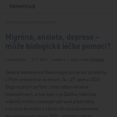
Přeskočit na obsah
Od teorie k praxi, studie, kazuistiky
Migréna, anxieta, deprese –
může biologická léčba pomoci?
4 minuty čtení
17. 7. 2022
redakce
Vyšlo v titulu
Remedia
Devátá konference Neurologie pro praxi proběhla
v Plzni prezenčně ve dnech 26.–27. ledna 2022.
Organizátoři pořídili z této odborné akce
videozáznam, a tak bylo v průběhu několika
měsíců možno sledovat vybrané přednášky
v on‑line formátu v rámci On‑line konference
Neurologie pro praxi 2022. Jedním z takto