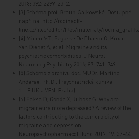
2018; 392: 2299−2312.
[3] Schéma prof. Braun‑Galkowské. Dostupné
např. na: http://ro­di­na­­off-
line.cz/files/editor/files/materialy/rodina_graf
[4] Minen MT, Begasse De Dhaem O, Kroon
Van Dienst A, et al. Migraine and its
psychiatric comorbidities. J Neurol
Neurosurg Psychiatry 2016; 87: 741−749.
[5] Schéma z archivu doc. MUDr. Martina
Anderse, Ph.D., (Psychiatrická klinika
1. LF UK a VFN, Praha).
[6] Baksa D, Gonda X, Juhasz G. Why are
migraineurs more depressed? A review of the
factors contributing to the comorbidity of
migraine and depression.
Neuropsychopharmacol Hung 2017; 19: 37−44.