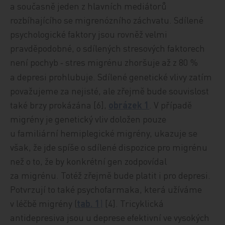
a současně jeden z hlavních mediátorů
rozbíhajícího se migrenózního záchvatu. Sdílené
psychologické faktory jsou rovněž velmi
pravděpodobné, o sdílených stresových faktorech
není pochyb
stres migrénu zhoršuje až z 80 %
-
a depresi prohlubuje. Sdílené genetické vlivy zatím
považujeme za nejisté, ale zřejmě bude souvislost
také brzy prokázána [6],
obrázek 1
. V případě
migrény je genetický vliv doložen pouze
u familiární hemiplegické migrény, ukazuje se
však, že jde spíše o sdílené dispozice pro migrénu
než o to, že by konkrétní gen zodpovídal
za migrénu. Totéž zřejmě bude platit i pro depresi.
Potvrzují to také psychofarmaka, která užíváme
v léčbě migrény (
tab. 1
)
[4]. Tricyklická
antidepresiva jsou u deprese efektivní ve vysokých