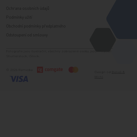
Ochrana osobních údajů
Podmínky užití
Obchodní podmínky předplatného
Odstoupení od smlouvy
Fotografie jsou ilustrační, všechny zobrazené osoby jsou modelem. Zdroj:
Shutterstock, iStock.
© 2026 Remedia
Design od
Beneš &
Michl