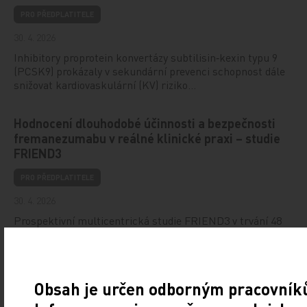
PRO PŘEDPLATITELE
30. 4. 2026
Inhibitory proprotein konvertázy subtilisin‑kexin typu 9
(PCSK9) prokázaly v sekundární prevenci schopnost dále
snižovat kardiovaskulární (KV) riziko…
Hodnocení dlouhodobé účinnosti a bezpečnosti
fremanezumabu v reálné klinické praxi – studie
FRIEND3
PRO PŘEDPLATITELE
30. 4. 2026
Prospektivní multicentrická studie FRIEND3 v trvání 48
týdnů hodnotila účinnost, bezpečnost a snášenlivost
fremanezumabu u pacientů s vysoce…
Obsah je určen odborným pracovníků