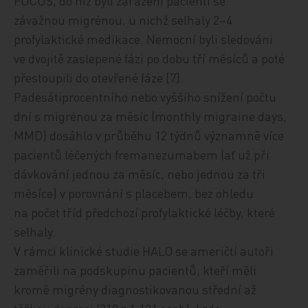
FOCUS, do níž byli zařazeni pacienti se
závažnou migrénou, u nichž selhaly 2–4
profylaktické medikace. Nemocní byli sledováni
ve dvojitě zaslepené fázi po dobu tří měsíců a poté
přestoupili do otevřené fáze [7].
Padesátiprocentního nebo vyššího snížení počtu
dní s migrénou za měsíc (monthly migraine days,
MMD) dosáhlo v průběhu 12 týdnů významně více
pacientů léčených fremanezumabem (ať už při
dávkování jednou za měsíc, nebo jednou za tři
měsíce) v porovnání s placebem, bez ohledu
na počet tříd předchozí profylaktické léčby, které
selhaly.
V rámci klinické studie HALO se američtí autoři
zaměřili na podskupinu pacientů, kteří měli
kromě migrény diagnostikovanou střední až