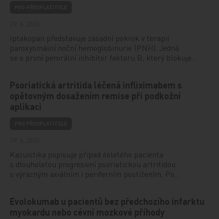
PRO PŘEDPLATITELE
29. 6. 2026
Iptakopan představuje zásadní pokrok v terapii
paroxysmální noční hemoglobinurie (PNH). Jedná
se o první perorální inhibitor faktoru B, který blokuje…
Psoriatická artritida léčená infliximabem s
opětovným dosažením remise při podkožní
aplikaci
PRO PŘEDPLATITELE
29. 6. 2026
Kazuistika popisuje případ 66letého pacienta
s dlouholetou progresivní psoriatickou artritidou
s výrazným axiálním i periferním postižením. Po…
Evolokumab u pacientů bez předchozího infarktu
myokardu nebo cévní mozkové příhody