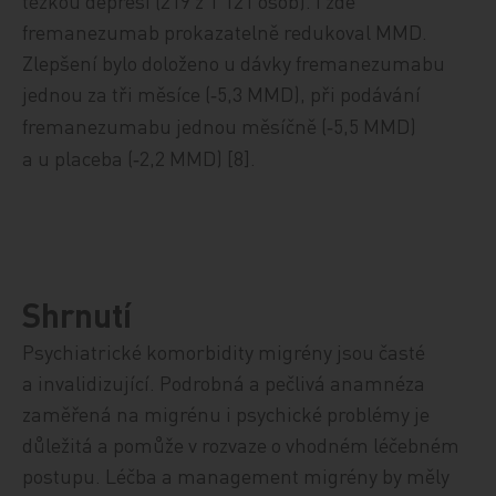
těžkou depresi (219 z 1 121 osob). I zde
fremanezumab prokazatelně redukoval MMD.
Zlepšení bylo doloženo u dávky fremanezumabu
jednou za tři měsíce (
5,3 MMD), při podávání
-
fremanezumabu jednou měsíčně (
5,5 MMD)
-
a u placeba (
2,2 MMD) [8].
-
Shrnutí
Psychiatrické komorbidity migrény jsou časté
a invalidizující. Podrobná a pečlivá anamnéza
zaměřená na migrénu i psychické problémy je
důležitá a pomůže v rozvaze o vhodném léčebném
postupu. Léčba a management migrény by měly