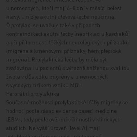
u nemocných, kteří mají 6–8 dní v měsíci bolest
hlavy, u níž je akutní úlevová léčba neúčinná.
O profylaxi se uvažuje také v případech
kontraindikací akutní léčby (například u kardiaků)
a při přítomnosti těžkých neurologických příznaků
(migréna s kmenovými příznaky, hemiplegická
migréna). Profylaktická léčba by měla být
zvažována i u pacientů s výrazně sníženou kvalitou
života v důsledku migrény a u nemocných
s vysokým rizikem vzniku MOH.
Perorální profylaktika
Současné možnosti profylaktické léčby migrény se
hodnotí podle zásad evidence based medicine
(EBM), tedy podle ověření účinnosti v klinických
studiích. Nejvyšší úroveň (level A) mají
betablokátory (propranolol, metoprolol),