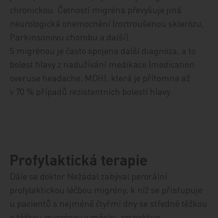
chronickou. Četností migréna převyšuje jiná
neurologická onemocnění (roztroušenou sklerózu,
Parkinsonovu chorobu a další).
S migrénou je často spojena další diagnóza, a to
bolest hlavy z nadužívání medikace (medication
overuse headache, MOH), která je přítomna až
v 70 % případů rezistentních bolestí hlavy.
Profylaktická terapie
Dále se doktor Nežádal zabýval perorální
profylaktickou léčbou migrény, k níž se přistupuje
u pacientů s nejméně čtyřmi dny se středně těžkou
a těžkou migrénou v měsíci, respektive