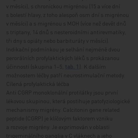
v měsíci), s chronickou migrénou (15 a více dní
s bolestí hlavy, z toho alespoň osm dní s migrénou
v měsíci) a s migrénou s MOH (více než devět dnů
s triptany, 14 dnů s nesteroidními antirevmatiky,
tři dny s opiáty nebo barbituráty v měsíci).
Indikační podmínkou je selhání nejméně dvou
perorálních profylaktických léků s prokázanou
účinností (skupina 1–5,
tab. 1
). K dalším
možnostem léčby patří neurostimulační metody.
Cílená profylaktická léčba
Anti CGRP monoklonální protilátky jsou první
lékovou skupinou, která postihuje patofyziologické
mechanismy migrény. Calcitonin gene related
peptide (CGRP) je klíčovým faktorem vzniku
a rozvoje migrény. Je exprimován v oblasti
trigeminálního ganglia v C vláknech a jeho