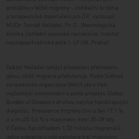
protilátky v léčbě migrény – indikační kritéria
a terapeutická doporučení pro ČR“ vystoupil
MUDr. Tomáš Nežádal, Ph.D., (Neurologická
klinika Ústřední vojenské nemocnice, Institut
neuropsychiatrické péče 1. LF UK, Praha).
Doktor Nežádal zahájil prezentaci přehledem,
jakou zátěž migréna představuje. Podle Světové
zdravotnické organizace (WHO) jde o třetí
nejčastější onemocnění a podle projektu Global
Burden of Disease o druhou nejvíce handicapující
diagnózu. Prevalence migrény činí u žen 17,1 %
a u mužů 5,6 % s maximem mezi 35–39 lety.
V Česku žije odhadem 1,72 milionu migreniků,
jedno procento z celé populace trpí migrénou