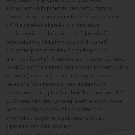
antiepileptika (topiramát, valproát), triptany
(frovatriptan – v současnosti běžně nedostupný
v ČR) a devětsil lékařský. Antidepresiva
(amitriptylin, venlafaxin), stejně jako další
betablokátory, blokátory kalciových kanálů
a triptany patří mezi léky s pravděpodobnou
účinností (level B). K medikaci s možnou účinností
(level C) patří inhibitory angiotenzin konvertujícího
enzymu (lisinopril), blokátory angiotenzinového
receptoru (kandesartan), antiepileptikum
(karbamazepin), pizotifen, hořčík a koenzym Q 10.
Z účinnostních dat vycházejí světové doporučené
postupy profylaktické léčby migrény. Pro
chronickou migrénu je pak možné použít
v prevenci onabotulotoxin A.
České doporučené postupy