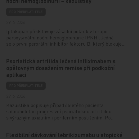
noční hemoglobinurií – kazuistiky
PRO PŘEDPLATITELE
29. 6. 2026
Iptakopan představuje zásadní pokrok v terapii
paroxysmální noční hemoglobinurie (PNH). Jedná
se o první perorální inhibitor faktoru B, který blokuje…
Psoriatická artritida léčená infliximabem s
opětovným dosažením remise při podkožní
aplikaci
PRO PŘEDPLATITELE
29. 6. 2026
Kazuistika popisuje případ 66letého pacienta
s dlouholetou progresivní psoriatickou artritidou
s výrazným axiálním i periferním postižením. Po…
Flexibilní dávkování lebrikizumabu u atopické