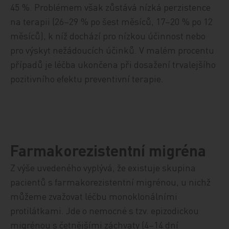
45 %. Problémem však zůstává nízká perzistence
na terapii (26–29 % po šest měsíců, 17–20 % po 12
měsíců), k níž dochází pro nízkou účinnost nebo
pro výskyt nežádoucích účinků. V malém procentu
případů je léčba ukončena při dosažení trvalejšího
pozitivního efektu preventivní terapie.
Farmakorezistentní migréna
Z výše uvedeného vyplývá, že existuje skupina
pacientů s farmakorezistentní migrénou, u nichž
můžeme zvažovat léčbu monoklonálními
protilátkami. Jde o nemocné s tzv. epizodickou
migrénou s četnějšími záchvaty (4–14 dní