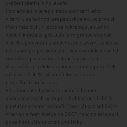
uvážení ošetřujícího lékaře.
Pokračování v terapii, nebo ukončení léčby
V centru se hodnotí terapeutický efekt po prvních
třech měsících. V léčbě se pokračuje jen tehdy,
došlo li k redukci počtu dní s migrénou alespoň
o 50 % v porovnání s předchozím stavem. Léčba se
též ukončuje, pokud došlo k poklesu efektu pod 50
% ve třech po sobě následujících měsících. Lze
však zvážit (při efektu monoklonálních protilátek
nižším než 50 %) přidání léku ze skupin
perorálních profylaktik.
V budoucnosti by bylo záhodno zahrnout
do doporučených postupů a indikačních kritérií
použití druhé monoklonální protilátky s odlišným
mechanismem (vazba na CGRP nebo na receptor)
po selhání účinku první protilátky.