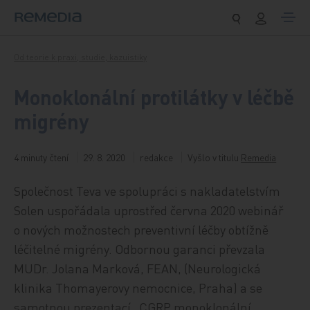
Přeskočit na obsah
Od teorie k praxi, studie, kazuistiky
Monoklonální protilátky v léčbě
migrény
4 minuty čtení
29. 8. 2020
redakce
Vyšlo v titulu
Remedia
Společnost Teva ve spolupráci s nakladatelstvím
Solen uspořádala uprostřed června 2020 webinář
o nových možnostech preventivní léčby obtížně
léčitelné migrény. Odbornou garanci převzala
MUDr. Jolana Marková, FEAN, (Neurologická
klinika Thomayerovy nemocnice, Praha) a se
samotnou prezentací „CGRP monoklonální