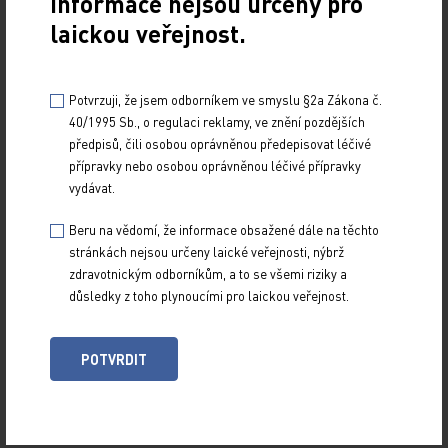
Informace nejsou určeny pro
Lékař, který odesílá pacienta do centra, kde mohou
laickou veřejnost.
být anti CGRP protilátky indikovány, by měl doložit,
které preventivní léky, jak dlouho a v jaké dávce
pacient užíval, jaký byl jejich efekt, respektive
Potvrzuji, že jsem odborníkem ve smyslu §2a Zákona č.
nežádoucí účinky. Pacient by si měl vést kalendář
40/1995 Sb., o regulaci reklamy, ve znění pozdějších
předpisů, čili osobou oprávněnou předepisovat léčivé
migrén a v centru předložit záznamy migrén
přípravky nebo osobou oprávněnou léčivé přípravky
alespoň za poslední tři měsíce.
vydávat.
Předchozí (neúčinná) profylaktická léčba se
Beru na vědomí, že informace obsažené dále na těchto
u epizodické migrény před podáním protilátek
stránkách nejsou určeny laické veřejnosti, nýbrž
ukončuje. U chronické migrény se může původní
zdravotnickým odborníkům, a to se všemi riziky a
léčba ponechat (pokud je alespoň částečně účinná)
důsledky z toho plynoucími pro laickou veřejnost.
a ukončuje se podle efektu protilátek. Aplikace
botulotoxinu se přerušuje před podáním
POTVRDIT
protilátek. Je li současně přítomna MOH, může být
léčba protilátkami zahájena již při užívání nebo
po redukci/ukončení akutní medikace – podle