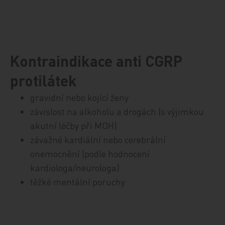
Kontraindikace anti CGRP
protilátek
gravidní nebo kojící ženy
závislost na alkoholu a drogách (s výjimkou
akutní léčby při MOH)
závažné kardiální nebo cerebrální
onemocnění (podle hodnocení
kardiologa/neurologa)
těžké mentální poruchy