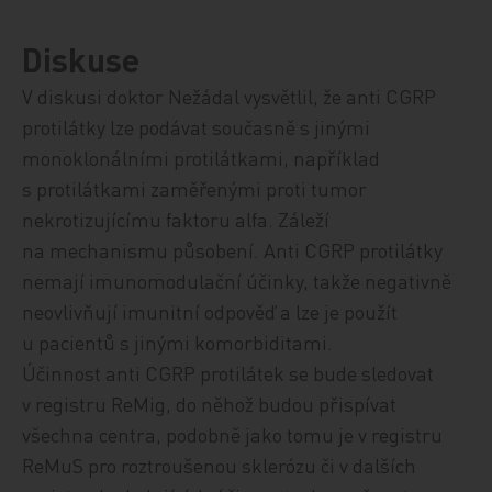
Diskuse
V diskusi doktor Nežádal vysvětlil, že anti CGRP
protilátky lze podávat současně s jinými
monoklonálními protilátkami, například
s protilátkami zaměřenými proti tumor
nekrotizujícímu faktoru alfa. Záleží
na mechanismu působení. Anti CGRP protilátky
nemají imunomodulační účinky, takže negativně
neovlivňují imunitní odpověď a lze je použít
u pacientů s jinými komorbiditami.
Účinnost anti CGRP protilátek se bude sledovat
v registru ReMig, do něhož budou přispívat
všechna centra, podobně jako tomu je v registru
ReMuS pro roztroušenou sklerózu či v dalších