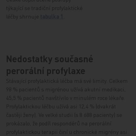
týkající se tradiční profylaktické
léčby shrnuje
tabulka 1
.
Nedostatky současné
perorální profylaxe
Stávající profylaktická léčba má své limity. Celkem
98 % pacientů s migrénou užívá akutní medikaci,
45,5 % pacientů navštívilo v minulém roce lékaře.
Profylaktickou léčbu užívá asi 12,4 % (dvakrát
častěji ženy). Ve velké studii (s 8 688 pacienty) se
prokázalo, že podíl respondérů na perorální
profylaktickou terapii činí u chronické migrény asi