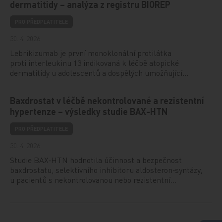
dermatitidy – analýza z registru BIOREP
PRO PŘEDPLATITELE
30. 4. 2026
Lebrikizumab je první monoklonální protilátka
proti interleukinu 13 indikovaná k léčbě atopické
dermatitidy u adolescentů a dospělých umožňující…
Baxdrostat v léčbě nekontrolované a rezistentní
hypertenze – výsledky studie BAX-HTN
PRO PŘEDPLATITELE
30. 4. 2026
Studie BAX‑HTN hodnotila účinnost a bezpečnost
baxdrostatu, selektivního inhibitoru aldosteron‑syntázy,
u pacientů s nekontrolovanou nebo rezistentní…