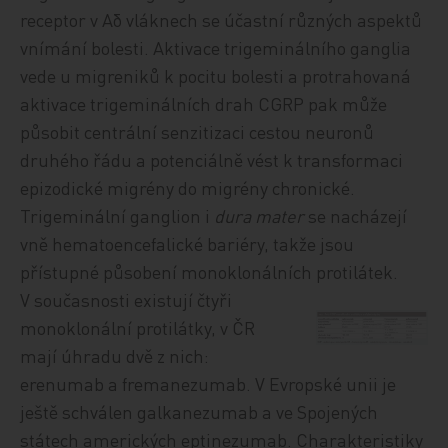
receptor v Aδ vláknech se účastní různých aspektů
vnímání bolesti. Aktivace trigeminálního ganglia
vede u migreniků k pocitu bolesti a protrahovaná
aktivace trigeminálních drah CGRP pak může
působit centrální senzitizaci cestou neuronů
druhého řádu a potenciálně vést k transformaci
epizodické migrény do migrény chronické.
Trigeminální ganglion i
dura mater
se nacházejí
vně hematoencefalické bariéry, takže jsou
přístupné působení monoklonálních protilátek.
V současnosti existují čtyři
monoklonální protilátky, v ČR
mají úhradu dvě z nich:
erenumab a fremanezumab. V Evropské unii je
ještě schválen galkanezumab a ve Spojených
státech amerických eptinezumab. Charakteristiky