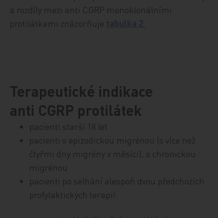
a rozdíly mezi anti CGRP monoklonálními
protilátkami znázorňuje
tabulka 2
.
Terapeutické indikace
anti CGRP protilátek
pacienti starší 18 let
pacienti s epizodickou migrénou (s více než
čtyřmi dny migrény v měsíci), s chronickou
migrénou
pacienti po selhání alespoň dvou předchozích
profylaktických terapií: