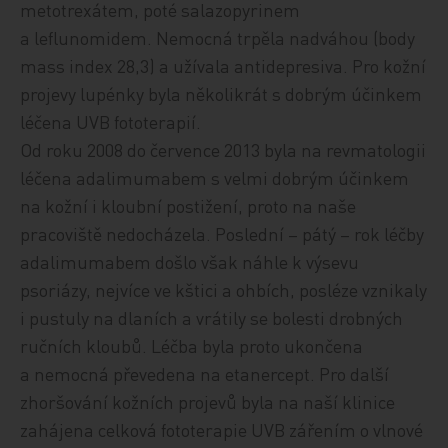
metotrexátem, poté salazopyrinem
a leflunomidem. Nemocná trpěla nadváhou (body
mass index 28,3) a užívala antidepresiva. Pro kožní
projevy lupénky byla několikrát s dobrým účinkem
léčena UVB fototerapií.
Od roku 2008 do července 2013 byla na revmatologii
léčena adalimumabem s velmi dobrým účinkem
na kožní i kloubní postižení, proto na naše
pracoviště nedocházela. Poslední – pátý – rok léčby
adalimumabem došlo však náhle k výsevu
psoriázy, nejvíce ve kštici a ohbích, posléze vznikaly
i pustuly na dlaních a vrátily se bolesti drobných
ručních kloubů. Léčba byla proto ukončena
a nemocná převedena na etanercept. Pro další
zhoršování kožních projevů byla na naší klinice
zahájena celková fototerapie UVB zářením o vlnové