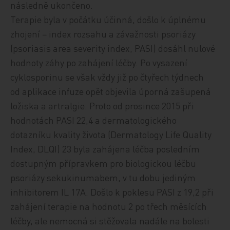
následně ukončeno.
Terapie byla v počátku účinná, došlo k úplnému
zhojení − index rozsahu a závažnosti psoriázy
(psoriasis area severity index, PASI) dosáhl nulové
hodnoty záhy po zahájení léčby. Po vysazení
cyklosporinu se však vždy již po čtyřech týdnech
od aplikace infuze opět objevila úporná zašupená
ložiska a artralgie. Proto od prosince 2015 při
hodnotách PASI 22,4 a dermatologického
dotazníku kvality života (Dermatology Life Quality
Index, DLQI) 23 byla zahájena léčba posledním
dostupným přípravkem pro biologickou léčbu
psoriázy sekukinumabem, v tu dobu jediným
inhibitorem IL 17A. Došlo k poklesu PASI z 19,2 při
zahájení terapie na hodnotu 2 po třech měsících
léčby, ale nemocná si stěžovala nadále na boles
ti