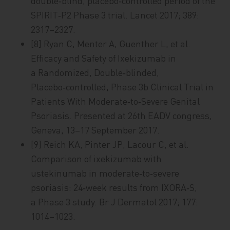
double‑blind, placebo‑controlled period of the
SPIRIT‑P2 Phase 3 trial. Lancet 2017; 389:
2317–2327.
[8] Ryan C, Menter A, Guenther L, et al.
Efficacy and Safety of Ixekizumab in
a Randomized, Double‑blinded,
Placebo‑controlled, Phase 3b Clinical Trial in
Patients With Moderate‑to‑Severe Genital
Psoriasis. Presented at 26th EADV congress,
Geneva, 13–17 September 2017.
[9] Reich KA, Pinter JP, Lacour C, et al.
Comparison of ixekizumab with
ustekinumab in moderate‑to‑severe
psoriasis: 24‑week results from IXORA‑S,
a Phase 3 study. Br J Dermatol 2017; 177:
1014–1023.