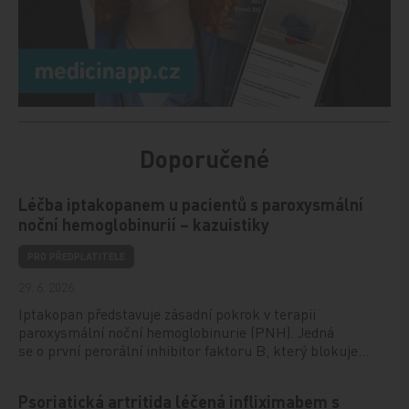
Doporučené
Léčba iptakopanem u pacientů s paroxysmální
noční hemoglobinurií – kazuistiky
PRO PŘEDPLATITELE
29. 6. 2026
Iptakopan představuje zásadní pokrok v terapii
paroxysmální noční hemoglobinurie (PNH). Jedná
se o první perorální inhibitor faktoru B, který blokuje…
Psoriatická artritida léčená infliximabem s