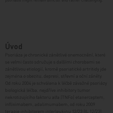
Úvod
Psoriáza je chronické zánětlivé onemocnění, které
se velmi často sdružuje s dalšími chorobami se
zánětlivou etiologií, kromě psoriatické artritidy jde
zejména o obezitu, depresi, střevní a oční záněty.
Od roku 2004 je schválena k léčbě závažné psoriázy
biologická léčba, nejdříve inhibitory tumor
nekrotizujícího faktoru alfa (TNFα) etanerceptem,
infliximabem, adalimumabem, od roku 2009
terapie inhibitorem interleukinu 12/23 (IL 12/23)