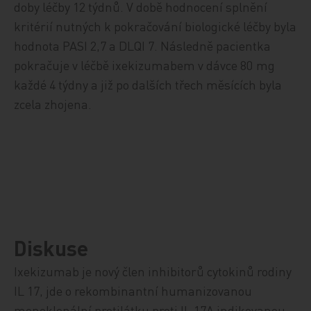
doby léčby 12 týdnů. V době hodnocení splnění
kritérií nutných k pokračování biologické léčby byla
hodnota PASI 2,7 a DLQI 7. Následně pacientka
pokračuje v léčbě ixekizumabem v dávce 80 mg
každé 4 týdny a již po dalších třech měsících byla
zcela zhojena.
Diskuse
Ixekizumab je nový člen inhibitorů cytokinů rodiny
IL 17, jde o rekombinantní humanizovanou
monoklonální protilátku proti IL 17A indikovanou