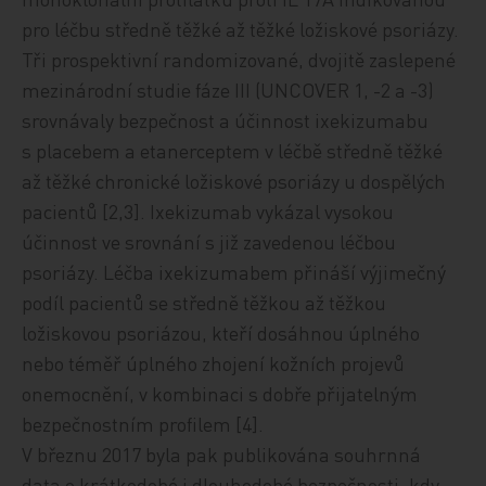
pro léčbu středně těžké až těžké ložiskové psoriázy.
Tři prospektivní randomizované, dvojitě zaslepené
mezinárodní studie fáze III (UNCOVER 1, -2 a -3)
srovnávaly bezpečnost a účinnost ixekizumabu
s placebem a etanerceptem v léčbě středně těžké
až těžké chronické ložiskové psoriázy u dospělých
pacientů [2,3]. Ixekizumab vykázal vysokou
účinnost ve srovnání s již zavedenou léčbou
psoriázy. Léčba ixekizumabem přináší výjimečný
podíl pacientů se středně těžkou až těžkou
ložiskovou psoriázou, kteří dosáhnou úplného
nebo téměř úplného zhojení kožních projevů
onemocnění, v kombinaci s dobře přijatelným
bezpečnostním profilem [4].
V březnu 2017 byla pak publikována souhrnná
data o krátkodobé i dlouhodobé bezpečnosti, kdy