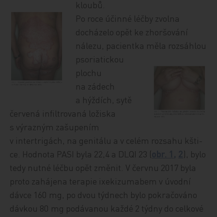
kloubů.
Po roce účinné léčby zvolna
docházelo opět ke zhoršování
nálezu, pacientka měla ro
zsáhlou
psoriatickou
plochu
na zádech
a hýždích, sytě
červená infiltrovaná ložiska
s výrazným zašupením
v intertrigách, na genitálu a v celém rozsahu kšti­
ce. Hodnota PASI byla 22,4 a DLQI 23 (
obr. 1,
2
), bylo
tedy nutné léčbu opět změnit. V červnu 2017 byla
proto zahájena terapie ixekizumabem v úvodní
dávce 160 mg, po dvou týdnech bylo pokračováno
dávkou 80 mg podávanou každé 2 týdny do celkové