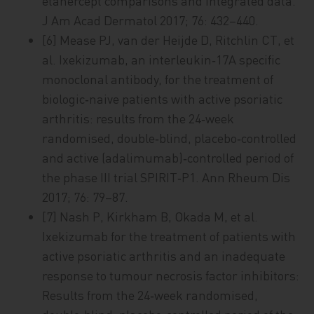
etanercept comparisons and integrated data.
J Am Acad Dermatol 2017; 76: 432–440.
[6] Mease PJ, van der Heijde D, Ritchlin CT, et
al. Ixekizumab, an interleukin‑17A specific
monoclonal antibody, for the treatment of
biologic‑naive patients with active psoriatic
arthritis: results from the 24‑week
randomised, double‑blind, placebo‑controlled
and active (adalimumab)‑controlled period of
the phase III trial SPIRIT‑P1. Ann Rheum Dis
2017; 76: 79–87.
[7] Nash P, Kirkham B, Okada M, et al.
Ixekizumab for the treatment of patients with
active psoriatic arthritis and an inadequate
response to tumour necrosis factor inhibitors:
Results from the 24‑week randomised,