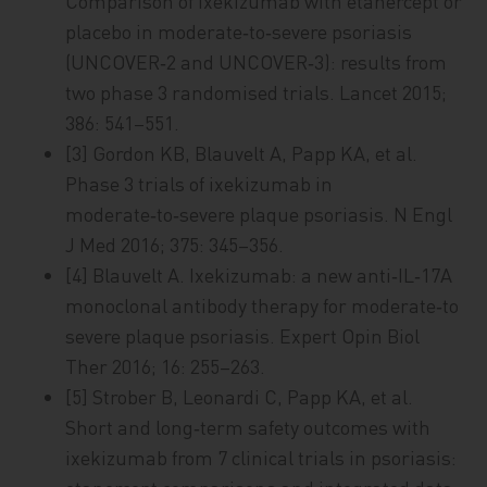
Comparison of ixekizumab with etanercept or
placebo in moderate‑to‑severe psoriasis
(UNCOVER‑2 and UNCOVER‑3): results from
two phase 3 randomised trials. Lancet 2015;
386: 541–551.
[3] Gordon KB, Blauvelt A, Papp KA, et al.
Phase 3 trials of ixekizumab in
moderate‑to‑severe plaque psoriasis. N Engl
J Med 2016; 375: 345–356.
[4] Blauvelt A. Ixekizumab: a new anti‑IL‑17A
monoclonal antibody therapy for moderate‑to
severe plaque psoriasis. Expert Opin Biol
Ther 2016; 16: 255–263.
[5] Strober B, Leonardi C, Papp KA, et al.
Short and long‑term safety outcomes with
ixekizumab from 7 clinical trials in psoriasis: