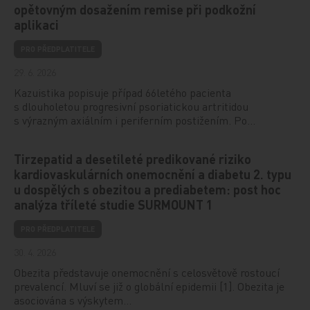
opětovným dosažením remise při podkožní
aplikaci
PRO PŘEDPLATITELE
29. 6. 2026
Kazuistika popisuje případ 66letého pacienta
s dlouholetou progresivní psoriatickou artritidou
s výrazným axiálním i periferním postižením. Po…
Tirzepatid a desetileté predikované riziko
kardiovaskulárních onemocnění a diabetu 2. typu
u dospělých s obezitou a prediabetem: post hoc
analýza tříleté studie SURMOUNT 1
PRO PŘEDPLATITELE
30. 4. 2026
Obezita představuje onemocnění s celosvětově rostoucí
prevalencí. Mluví se již o globální epidemii [1]. Obezita je
asociována s výskytem…