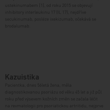
ustekinumabem [1], od roku 2015 se objevují
inhibitory interleukinu 17 (IL 17), nejdříve
secukinumab, posléze ixekizumab, očekává se
brodalumab.
Kazuistika
Pacientka, dnes 56letá žena, měla
diagnostikovanou psoriázu od věku 45 let a již půl
roku před výsevem kožních změn se začala léčit
na revmatologii pro psoriatickou artritidu, nejprve