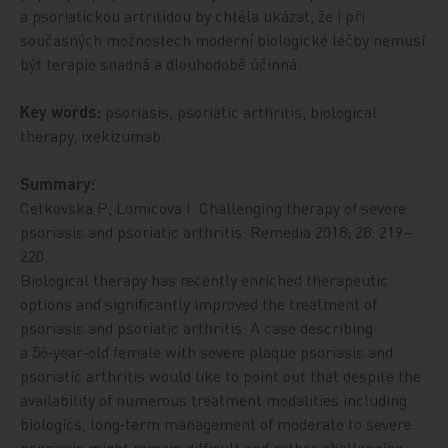
a psoriatickou artritidou by chtěla ukázat, že i při
současných možnostech moderní biologické léčby nemusí
být terapie snadná a dlouhodobě účinná.
Key words:
psoriasis, psoriatic arthritis, biological
therapy, ixekizumab.
Summary:
Cetkovska P, Lomicova I. Challenging therapy of severe
psoriasis and psoriatic arthritis. Remedia 2018; 28: 219–
220.
Biological therapy has recently enriched therapeutic
options and significantly improved the treatment of
psoriasis and psoriatic arthritis. A case describing
a 56‑year‑old female with severe plaque psoriasis and
psoriatic arthritis would like to point out that despite the
availability of numerous treatment modalities including
biologics, long‑term management of moderate to severe
psoriasis might remain difficult and rather challenging.