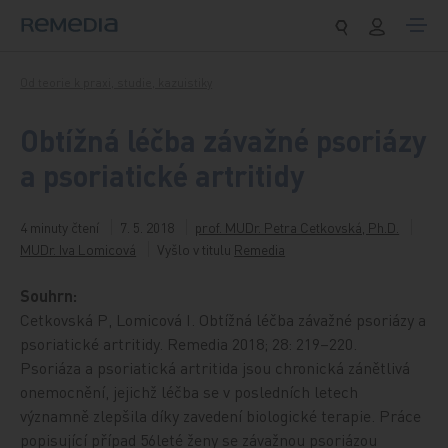
Přeskočit na obsah
Od teorie k praxi, studie, kazuistiky
Obtížná léčba závažné psoriázy
a psoriatické artritidy
4 minuty čtení
7. 5. 2018
prof. MUDr. Petra Cetkovská, Ph.D.
MUDr. Iva Lomicová
Vyšlo v titulu
Remedia
Souhrn:
Cetkovská P, Lomicová I. Obtížná léčba závažné psoriázy a
psoriatické artritidy. Remedia 2018; 28: 219–220.
Psoriáza a psoriatická artritida jsou chronická zánětlivá
onemocnění, jejichž léčba se v posledních letech
významně zlepšila díky zavedení biologické terapie. Práce
popisující případ 56leté ženy se závažnou psoriázou