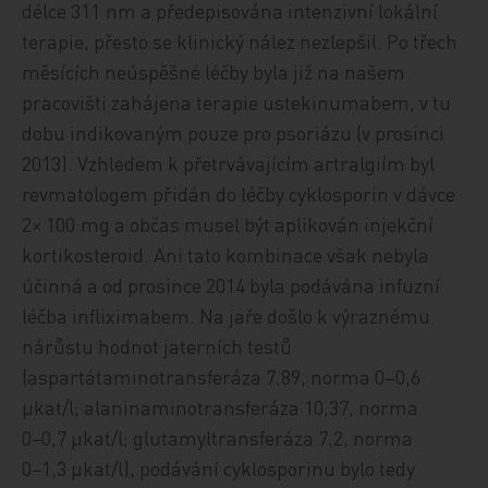
délce 311 nm a předepisována intenzivní lokální
terapie, přesto se klinický nález nezlepšil. Po třech
měsících neúspěšné léčby byla již na našem
pracovišti zahájena terapie ustekinumabem, v tu
dobu indikovaným pouze pro psoriázu (v prosinci
2013). Vzhledem k přetrvávajícím artralgiím byl
revmatologem přidán do léčby cyklosporin v dávce
2× 100 mg a občas musel být aplikován injekční
kortikosteroid. Ani tato kombinace však nebyla
účinná a od prosince 2014 byla podávána infuzní
léčba infliximabem. Na jaře došlo k výraznému
nárůstu hodnot jaterních testů
(aspartátaminotransferáza 7,89, norma 0–0,6
μkat/l; ala­nin­ami­no­trans­fe­rá­za 10,37, norma
0−0,7 μkat/l; glutamyltransferáza 7,2, norma
0−1,3 μkat/l), podávání cyklosporinu bylo tedy