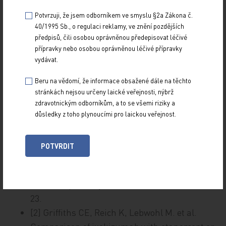
nehty), a u výrazně většího procenta pacientů než
Potvrzuji, že jsem odborníkem ve smyslu §2a Zákona č.
při léčbě ustekinumabem, a to při srovnatelné
40/1995 Sb., o regulaci reklamy, ve znění pozdějších
předpisů, čili osobou oprávněnou předepisovat léčivé
tolerabilitě [9]. To potvrzují i naše zkušenosti při
přípravky nebo osobou oprávněnou léčivé přípravky
léčbě torpidní psoriázy ve specifických lokalizacích.
vydávat.
Věříme, že léčba ixekizumabem bude u pacientky
Beru na vědomí, že informace obsažené dále na těchto
dlouhodobě bezpečná, účinná a dobře tolerovaná.
stránkách nejsou určeny laické veřejnosti, nýbrž
zdravotnickým odborníkům, a to se všemi riziky a
důsledky z toho plynoucími pro laickou veřejnost.
Seznam použité literatury
POTVRDIT
[1] Cetkovská P, Kojanová M. Česká
doporučení k biologické léčbě závažné
ložiskové psoriázy. Čes‑slov Derm 2012; 1: 1–
23.
[2] Griffiths CE, Reich K, Lebwohl M. et al.