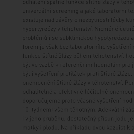
odhalení špatné funkce štítné žlázy v těho
univerzální screening a jaké laboratorní t
existuje nad závěry o nezbytnosti léčby kl
hypertyreózy v těhotenství. Nicméně četn
problémů i se subklinickou hypotyreózou a
forem je však bez laboratorního vyšetření
funkce štítné žlázy během těhotenství, ho
být ve vazbě k referenčním hodnotám pro j
být i vyšetření protilátek proti štítné žláze.
onemocnění štítné žlázy v těhotenství. Por
odhalitelné a efektivně léčitelné onemocně
doporučujeme proto včasné vyšetření hodn
10. týdnem) všem těhotným. Adekvátní zás
i v jeho průběhu, dostatečný přísun jodu j
matky i plodu. Na příkladu dvou kazuistik