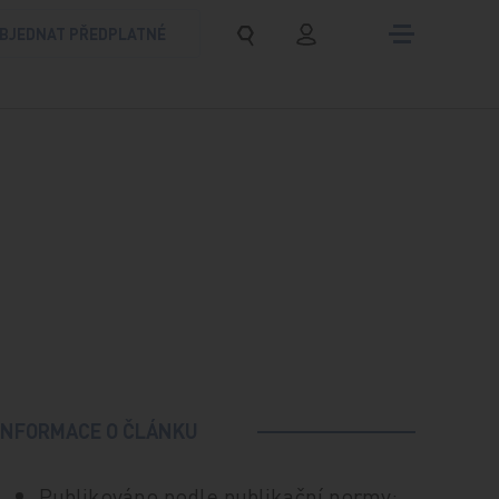
BJEDNAT PŘEDPLATNÉ
INFORMACE O ČLÁNKU
Publikováno podle publikační normy: