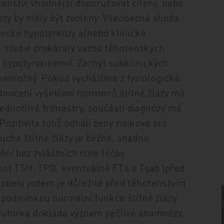
tenství vhodnější doporučovat cílený, nebo
esty by měly být zvoleny. Všeobecná shoda
inické hypotyreózy a/nebo klinické
é studie prokázaly vazbu těhotenských
 hypotyroxinemií. Záchyt subklinických
 nemožný. Pokud vycházíme z fyziologické
dnocení vyšetření hormonů štítné žlázy má
ednotlivé trimestry, součástí diagnózy má
 Pozitivita totiž odhalí ženy rizikové pro
ucha štítné žlázy je běžné, snadno
ní bez zvláštních rizik léčby,
ot TSH, TPO, eventuálně FT4 a Tgab (před
obení jodem je důležité před těhotenstvím
e podmínkou normální funkce štítné žlázy
 autorka dokládá význam pečlivé anamnézy,