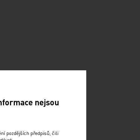
Informace nejsou
í pozdějších předpisů, čili
dávat.