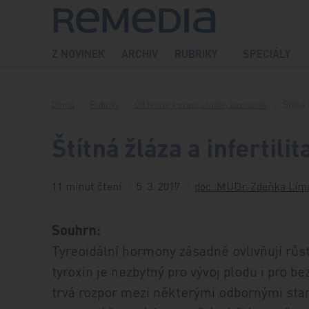
Přeskočit na obsah
Z NOVINEK
ARCHIV
RUBRIKY
SPECIÁLY
Domů
Rubriky
Od teorie k praxi, studie, kazuistiky
Štítná 
Štítná žláza a infertilit
11 minut čtení
5. 3. 2017
doc. MUDr. Zdeňka Lím
Souhrn:
Tyreoidální hormony zásadně ovlivňují růst
tyroxin je nezbytný pro vývoj plodu i pro 
trvá rozpor mezi některými odbornými stan