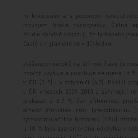
m krvácením a s poporodní tyreoi­di­ti­d
rozvojem trvalé hypotyreózy. Četné ep
studie shodně dokazují, že tyreopatie jsou
časté a v graviditě se v důsledku
zvýšených nároků na štítnou žlázu četnos
chorob zvyšuje a postihuje nejméně 15 %
v ČR [3−5] i v zahraničí [6,7]. Pilotní pro
v ČR v letech 2009−2010 a zahrnující t
prokázal u 8,9 % žen přítomnost protilát
a/nebo protilátek proti tyreoglobulinu
tyreostimulačního hormonu (TSH) vztaž
u 18 % byla zaznamenána odchylka v někt
jsou obdobné i v dalších zahraničních studiíc