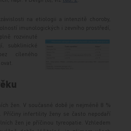
ávislosti na etiologii a intenzitě choroby,
olností imunologických i zevního prostředí,
pln
ě rozvinuté
í, subklinické
ez cíleného
kovat.
věku
lních žen. V současné době je nejméně 8 %
Příčiny infertility ženy se často nepodaří
tilních žen je příčinou tyreopatie. Vzhledem
řevážně dobře léčitelné, je zájmem všech