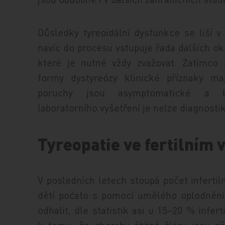
Důsledky tyreoidální dysfunkce se liší v z
navíc do procesu vstupuje řada dalších ok
které je nutné vždy zvažovat. Zatímco 
formy dystyreózy klinické příznaky maj
poruchy jsou asymptomatické a b
laboratorního vyšetření je nelze diagnosti
Tyreopatie ve fertilním 
V posledních letech stoupá počet inferti
dětí počato s pomocí umělého oplodnění. 
odhalit, dle statistik asi u 15−20 % infer
k tomu, že choroby štítné žlázy jsou p