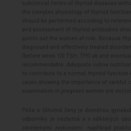
subclinical forms of thyroid diseases witho
the complex physiology of thyroid functi
should be performed according to referenc
and assessment of thyroid antibodies shoul
points out the women at risk. Because thy
diagnosed and effectively treated disorder 
(before week 10) TSH, TPO ab and eventual
recommendable. Adequate iodine nutrition
to contribute to a normal thyroid functio
cases showing the importance of careful c
examination in pregnant women are enclo
Péče o těhotné ženy je doménou gynekolo
odborníky je nezbytná a v některých obo
zavedenými zvyklostmi: například prakti