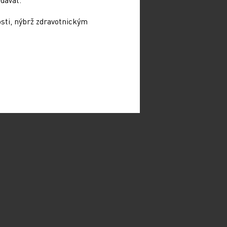
osti, nýbrž zdravotnickým