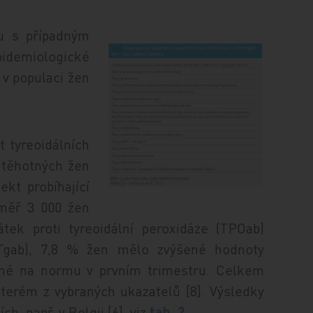
ou s případným
idemiologické
 v populaci žen
t tyreoidálních
 těhotných žen
jekt probíhající
éměř 3 000 žen
ek proti tyreoidální per­oxi­dá­ze (TPOab)
 (Tgab), 7,8 % žen mělo zvýšené hodnoty
ené na normu v prvním trimestru. Celkem
erém z vybraných ukazatelů [8]. Výsledky
h, např. v Belgii [6], viz
tab. 2
.