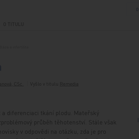
O
O TITULU
žláza a infertilita
a
anová, CSc.
Vyšlo v titulu
Remedia
 a diferenciaci tkání plodu. Mateřský
bezproblémový průběh těhotenství. Stále však
ovisky v odpovědi na otázku, zda je pro