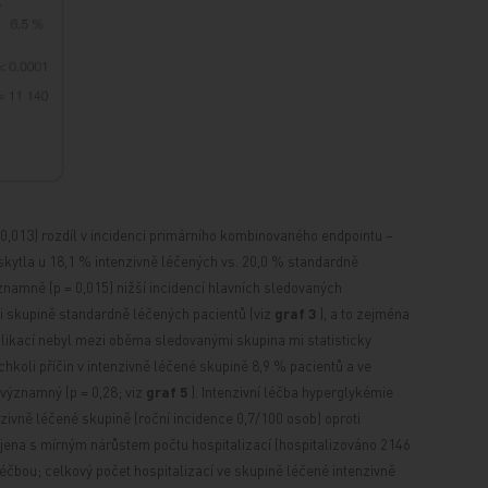
 0,013) rozdíl v incidenci primárního kombinovaného endpointu –
kytla u 18,1 % intenzivně léčených vs. 20,0 % standardně
významně (p = 0,015) nižší incidencí hlavních sledovaných
i skupině standardně léčených pacientů (viz
graf 3
), a to zejména
plikací
nebyl mezi oběma sledovanými skupina
mi statisticky
hkoli příčin v intenzivně léčené skupině 8,9 % pacientů a ve
 významný (p = 0,28; viz
graf 5
). Intenzivní léčba hyperglykémie
zivně léčené skupině (roční incidence 0,7/100 osob) oproti
ojena s mírným nárůstem počtu hospitalizací (hospitalizováno 2146
éčbou; celkový počet hospitalizací ve skupině léčené intenzivně