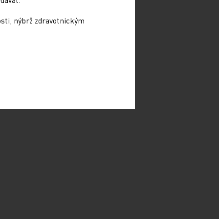
osti, nýbrž zdravotnickým