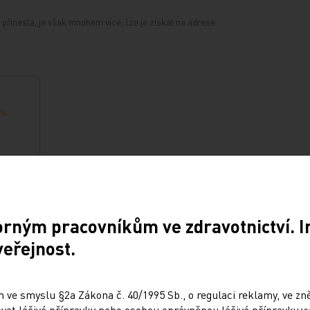
.
přinesla, je však mnohem více; lze je získat na adrese:
orným pracovníkům ve zdravotnictví. 
veřejnost.
 ve smyslu §2a Zákona č. 40/1995 Sb., o regulaci reklamy, ve zněn
at léčivé přípravky nebo osobou oprávněnou léčivé přípravky vy