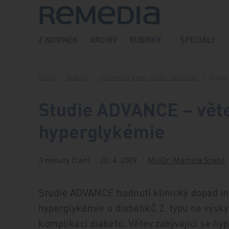
Přeskočit na obsah
Z NOVINEK
ARCHIV
RUBRIKY
SPECIÁLY
Domů
Rubriky
Od teorie k praxi, studie, kazuistiky
Studie
Studie ADVANCE – věte
hyperglykémie
3 minuty čtení
20. 4. 2009
MUDr. Marcela Szabó
Studie ADVANCE hodnotí klinický dopad int
hyperglykémie u diabetiků 2. typu na výsk
komplikací diabetu. Větev zabývající se hy