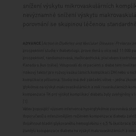
snížení výskytu mikrovaskulárních komplika
nevýznamné snížení výskytu makrovaskulár
porovnání se skupinou léčenou standardně
ADVANCE
(
Action in Diabetes and Vascular Disease: Preterax a
prospektivní studie v diabetologii, prove
dená u více než 11 000 p
prospektivní, randomizovaná, multicentrická, placebem kontrolova
Kanada a Aus
trálie). Vstupovali do ní pacienti s diabe
tem mellitem
rizikový faktor pro rozvoj vasku
lárních komplikací DM nebo u nic
komplikace přítomna. Studie má dvě základní větve – jedna zkoum
glykémie na výskyt makrovaskulárních a mik
rovaskulárních komp
kompenzace TK pro výskyt komplikací diabetu byly zveřejněny v 
[1].
Větev popisující význam intervence
hyperglykémie porovnává stan
doporučení) s intenzivnějším režimem kompenzace diabetu založ
dosáhnout hladin glykovaného hemoglobinu < 6,5 % (kalibrace D
zivnější kompenzace diabetu na výskyt makrovaskulárních a mikr