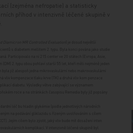
cí (zejména nefropatie) a statisticky
ních příhod v intenzivně léčené skupině v
.
nd Diamicron MR Controlled Evaluation
) je dosud největší
acientů
s diabetem mellitem 2. typu. Byla konci
pována jako studie
ná. Participovalo na ní 215 center ve 20 státech (Evropa, Asie,
 (DM) 2. typu obou pohlaví starší 55 let, kteří měli nejméně jeden
h byla již alespoň
jedna mikrovaskulární nebo makrovaskulární
á vliv kompenzace tlaku krve (TK) a druhá vliv kom
penzace
likací diabetu. Výsledky větve zabývající se významem
loňském roce a na stránkách časopisu Remedia byly již popsány
dardní léč
bu hladin glykémie (podle jednotlivých národních
eným na podávání gliklazidu s řízeným uvolňováním s cílem
CCT).
Jejím cílem bylo zjistit, jaký vliv bude mít dosažení inten
ovaskulárních komplikací. V intenzivně léčené skupině byl