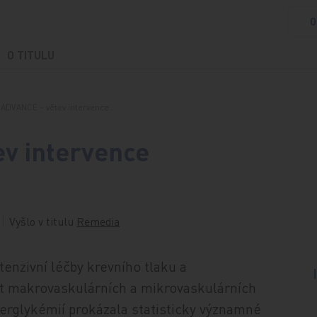
O
O TITULU
 ADVANCE – větev intervence…
v intervence
Vyšlo v titulu
Remedia
enzivní léčby krevního tlaku a
yt makrovaskulárních a mikrovaskulárních
perglykémií prokázala statisticky významné