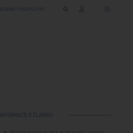
BJEDNAT PŘEDPLATNÉ
INFORMACE O ČLÁNKU
Publikováno podle publikační normy: