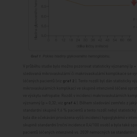
V průběhu studie bylo možno pozorovat statisticky významný (p =
sledovaná mikrovaskulární či makrovaskulární komplikace se vys
léčených pacientů (viz
graf 2
). Tento rozdíl byl dán statisticky 
mikrovaskulárních komplikací ve skupině intenzivně léčené oprot
ve výskytu nefropatie. Rozdíl v incidenci makrovaskulárních kom
významný (p = 0,32; viz
graf 4
). Během sledování zemřelo z jakýc
standardní skupině 9,6 % pacientů a tento rozdíl nebyl statisticky
byla dle očekávání provázena vyšší incidencí hypoglykémií v inten
skupině standardní (roční incidence 0,4/100 osob) a byla také sp
pacientů léčených intenzivně vs. 2039 nemocných se standardní l