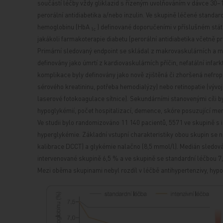
součástí léčby vždy gliklazid s řízeným uvolňováním v dávce 30–
perorální antidiabetika a/nebo inzulin. Ve skupině léčené stan
hemoglobinu (HbA
) definované doporučeními v příslušném státě
1c
jakákoli farmakoterapie diabetu (perorální antidiabetika včetně pr
Primární sledovaný endpoint se skládal z makrovaskulárních a m
definovány jako úmrtí z kardiovaskulárních příčin, nefatální infa
komplikace byly definovány jako nově zjištěná či zhoršená nefrop
sérového kreatininu, potřeba hemodialýzy) nebo retinopatie (vývoj 
laserové fotokoagulace sítnice). Sekundárními stanovenými cíli b
hypoglykémií, počet hospitalizací, demence, skóre posuzující ment
Ve studii bylo randomizováno 11 140 pacientů, 5571 ve skupině s
hyperglykémie. Základní vstupní charakteristiky obou skupin se n
kalibrace DCCT) a glykémie nalačno (8,5 mmol/l). Medián sledován
intervenované skupině 6,5 % a ve skupině se standardní léčbou 7,3
Mezi oběma skupinami nebyl rozdíl v léčbě antihypertenzivy, hypo