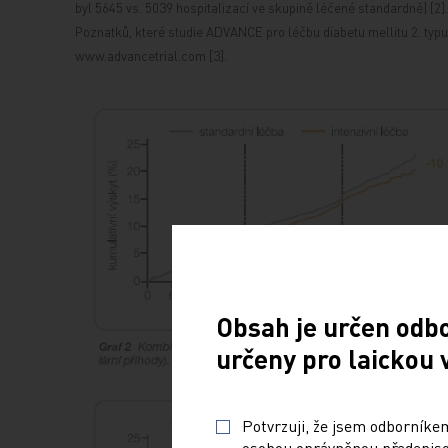
byl 5645 vs. 5039 hospitalizací ve skupině léčené standardně) [2]
Poznatků, které studie ADVANCE pro léčbu diabetu mellitu 2. typu 
www.advancetrial.com [3].
Obsah je určen odb
určeny pro laickou 
Potvrzuji, že jsem odborníkem
osobou oprávněnou předepisov