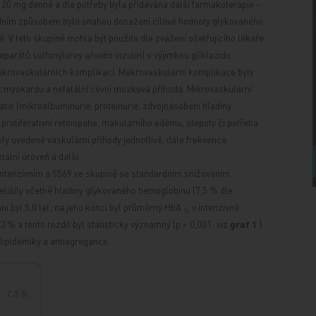
120 mg denně a dle potřeby byla přidávána další farmakoterapie –
dardním způsobem bylo snahou dosažení cílové hodnoty glykovaného
. V této skupině mohla být použita dle zvážení ošetřujícího lékaře
eparátů sulfonylurey a/nebo inzulin) s výjimkou gliklazidu.
ikrovaskulárních komplikací. Makrovaskulární komplikace byly
rkt myokardu a nefatální cévní mozková příhoda. Mikrovaskulární
atie (mikroalbuminurie, proteinurie, zdvojnásobení hladiny
proliferativní retinopatie, makulárního edému, slepoty či potřeba
yly uvedené vaskulární příhody jednotlivě, dále frekvence
ální úroveň a další.
 intenzivním a 5569 ve skupině se standardním snižováním
elišily včetně hladiny glykovaného hemoglobinu (7,5 % dle
í byl 5,0 let; na jeho konci byl průměrný HbA
v intenzivně
1c
 % a tento rozdíl byl statisticky významný (p < 0,001; viz
graf 1
).
lipidemiky a antiagregancii.