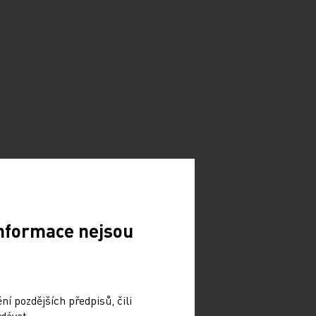
Informace nejsou
í pozdějších předpisů, čili
dávat.