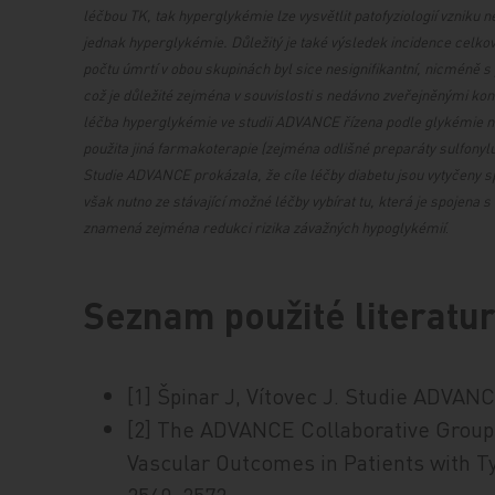
léčbou TK, tak hyperglykémie lze vysvětlit patofyziologií vzniku 
jednak hyperglykémie. Důležitý je také výsledek incidence celkové
počtu úmrtí v obou skupinách byl sice nesignifikantní, nicméně 
což je důležité zejména v souvislosti s nedávno zveřejněnými kon
léčba hyperglykémie ve studii ADVANCE řízena podle glykémie n
použita jiná farmakoterapie (zejména odlišné preparáty sulfonylu
Studie ADVANCE prokázala, že cíle léčby diabetu jsou vytyčeny s
však nutno ze stávající možné léčby vybírat tu, která je spojena
znamená zejména redukci rizika závažných hypoglykémií
.
Seznam použité literatu
[1] Špinar J, Vítovec J. Studie ADVAN
[2] The ADVANCE Collaborative Group
Vascular Outcomes in Patients with Ty