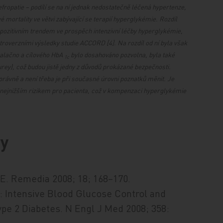
nefropatie – podílí se na ní jednak nedostatečně léčená hypertenze,
 mortality ve větvi zabývající se terapií hyperglykémie. Rozdíl
s pozitivním trendem ve prospěch intenzivní léčby hyperglykémie,
troverzními výsledky studie ACCORD [4]. Na rozdíl od ní byla však
alačno a cílového HbA
bylo dosahováno pozvolna, byla také
1c
rey), což budou jistě jedny z důvodů prokázané bezpečnosti.
právně a není třeba je při současné úrovni poznatků měnit. Je
 s nejnižším rizikem pro pacienta, což v kompenzaci hyperglykémie
ry
CE. Remedia 2008; 18; 168–170.
: Intensive Blood Glucose Control and
pe 2 Diabetes. N Engl J Med 2008; 358: