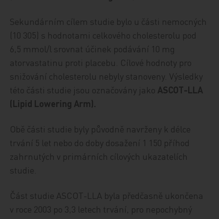
Sekundárním cílem studie bylo u části nemocných
(10 305) s hodnotami celkového cholesterolu pod
6,5 mmol/l srovnat účinek podávání 10 mg
atorvastatinu proti placebu. Cílové hodnoty pro
snižování cholesterolu nebyly stanoveny. Výsledky
této části studie jsou označovány jako
ASCOT-LLA
(Lipid Lowering Arm).
Obě části studie byly původně navrženy k délce
trvání 5 let nebo do doby dosažení 1 150 příhod
zahrnutých v primárních cílových ukazatelích
studie.
Část studie ASCOT-LLA byla předčasně ukončena
v roce 2003 po 3,3 letech trvání, pro nepochybný