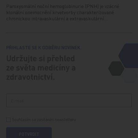
Paroxysmální noční hemoglobinurie (PNH) je vzácné
klonální onemocnění krvetvorby charakterizované
chronickou intravaskulární a extravaskulární…
PŘIHLASTE SE K ODBĚRU NOVINEK.
Udržujte si přehled
ze světa medicíny a
zdravotnictví.
Souhlasím se zasíláním newsletteru
POTVRDIT