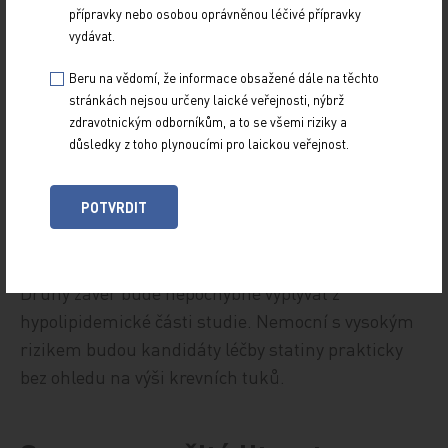
že ne všechny léky první volby musí být nutně
přípravky nebo osobou oprávněnou léčivé přípravky
vydávat.
srovnatelné, které již naznačily studie LIFE,
INVEST a ALLHAT, je reálné. Léčba metabolicky
Beru na vědomí, že informace obsažené dále na těchto
neutrálními preparáty bude v budoucnu
stránkách nejsou určeny laické veřejnosti, nýbrž
zdravotnickým odborníkům, a to se všemi riziky a
nepochybně upřednostňována. Je otázkou, nakolik
důsledky z toho plynoucími pro laickou veřejnost.
jsou tato pozorování univerzálně akceptovatelná
pro různé populace nemocných, avšak studie
POTVRDIT
ASCOT byla studií evropskou a pro nás tedy vysoce
aktuální.
Druhý závěr bude nepochybně vyplývat z
hypolipidemické části studie. Nemocní s vysokým
rizikem budou kandidáty léčby statiny prakticky
bez ohledu na výši krevních tuků.