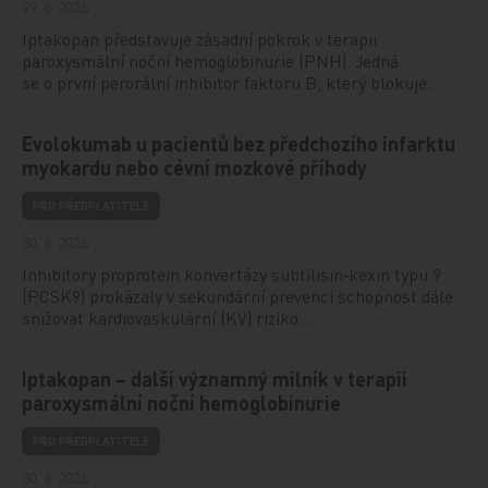
29. 6. 2026
Iptakopan představuje zásadní pokrok v terapii
paroxysmální noční hemoglobinurie (PNH). Jedná
se o první perorální inhibitor faktoru B, který blokuje…
Evolokumab u pacientů bez předchozího infarktu
myokardu nebo cévní mozkové příhody
PRO PŘEDPLATITELE
30. 4. 2026
Inhibitory proprotein konvertázy subtilisin‑kexin typu 9
(PCSK9) prokázaly v sekundární prevenci schopnost dále
snižovat kardiovaskulární (KV) riziko…
Iptakopan – další významný milník v terapii
paroxysmální noční hemoglobinurie
PRO PŘEDPLATITELE
30. 4. 2026