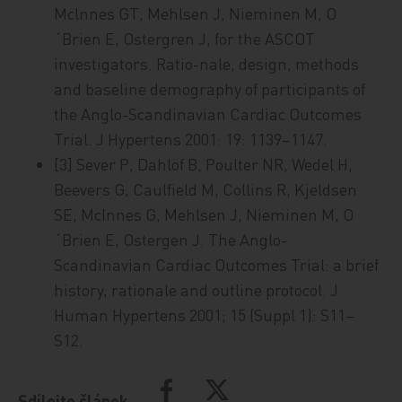
Mclnnes GT, Mehlsen J, Nieminen M, O
´Brien E, Ostergren J, for the ASCOT
investigators. Ratio-nale, design, methods
and baseline demography of participants of
the Anglo-Scandinavian Cardiac Outcomes
Trial. J Hypertens 2001: 19: 1139–1147.
[3] Sever P, Dahlöf B, Poulter NR, Wedel H,
Beevers G, Caulfield M, Collins R, Kjeldsen
SE, McInnes G, Mehlsen J, Nieminen M, O
´Brien E, Ostergen J. The Anglo-
Scandinavian Cardiac Outcomes Trial: a brief
history, rationale and outline protocol. J
Human Hypertens 2001; 15 (Suppl 1): S11–
S12.
Sdílejte článek