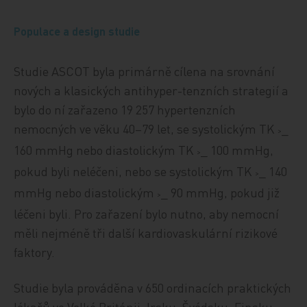
Populace a design studie
Studie ASCOT byla primárně cílena na srovnání
nových a klasických antihyper-tenzních strategií a
bylo do ní zařazeno 19 257 hypertenzních
nemocných ve věku 40–79 let, se systolickým TK
_
>
160 mmHg nebo diastolickým TK
_ 100 mmHg,
>
pokud byli neléčeni, nebo se systolickým TK
_ 140
>
mmHg nebo diastolickým
_ 90 mmHg, pokud již
>
léčeni byli. Pro zařazení bylo nutno, aby nemocní
měli nejméně tři další kardiovaskulární rizikové
faktory.
Studie byla prováděna v 650 ordinacích praktických
lékařů ve Velké Británii, Irsku, Švédsku, Finsku,