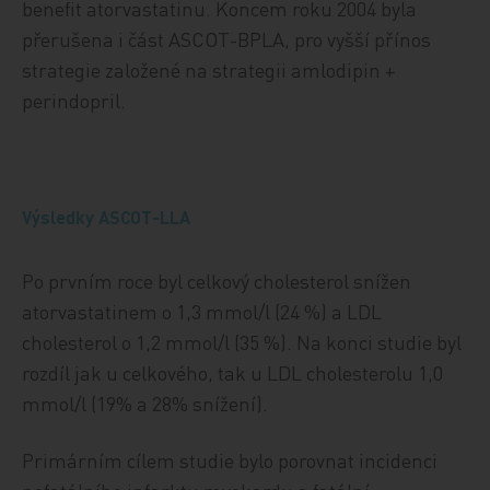
benefit atorvastatinu. Koncem roku 2004 byla
přerušena i část ASCOT-BPLA, pro vyšší přínos
strategie založené na strategii amlodipin +
perindopril.
Výsledky ASCOT-LLA
Po prvním roce byl celkový cholesterol snížen
atorvastatinem o 1,3 mmol/l (24 %) a LDL
cholesterol o 1,2 mmol/l (35 %). Na konci studie byl
rozdíl jak u celkového, tak u LDL cholesterolu 1,0
mmol/l (19% a 28% snížení).
Primárním cílem studie bylo porovnat incidenci