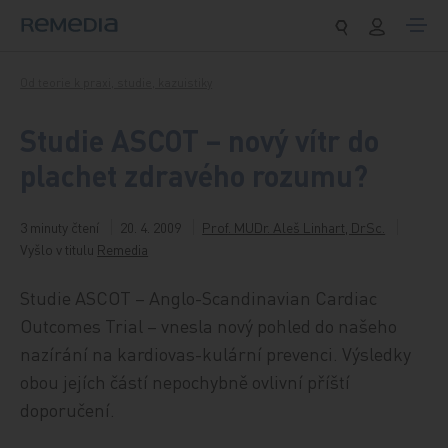
Přeskočit na obsah
Od teorie k praxi, studie, kazuistiky
Studie ASCOT – nový vítr do
plachet zdravého rozumu?
3 minuty čtení
20. 4. 2009
Prof. MUDr. Aleš Linhart, DrSc.
Vyšlo v titulu
Remedia
Studie ASCOT – Anglo-Scandinavian Cardiac
Outcomes Trial – vnesla nový pohled do našeho
nazírání na kardiovas-kulární prevenci. Výsledky
obou jejích částí nepochybně ovlivní příští
doporučení.