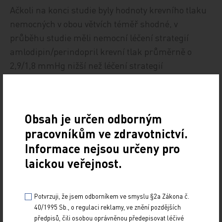
Ačkoli na konci studie byly hodnoty krevního tlaku
nemocných v obou větvích téměř shodné, v
průběhu studie měli nemocní léčení strategií
amlodipin/perindopril krevní tlak průměrně o
2,9/1,8 mmHg nižší než léčení strategií
atenolol/bendroflumethiazid. To by spolu s nižším
výskytem diabetu a příznivějším ovlivněním
lipidového profilu nemocných mohlo vysvětlovat
Obsah je určen odborným
velkou část pozorovaného benefitu.
pracovníkům ve zdravotnictví.
Informace nejsou určeny pro
laickou veřejnost.
Závěr
Potvrzuji, že jsem odborníkem ve smyslu §2a Zákona č.
Studie ASCOT změní nepochybně naše uvažování v
40/1995 Sb., o regulaci reklamy, ve znění pozdějších
mnoha směrech. Za prvé naznačila, že podezření,
předpisů, čili osobou oprávněnou předepisovat léčivé