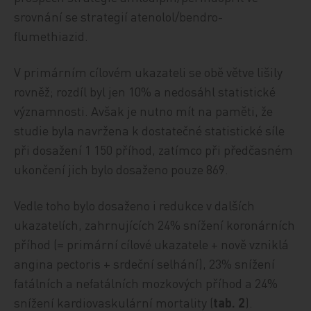
srovnání se strategií atenolol/bendro-
flumethiazid.
V primárním cílovém ukazateli se obě větve lišily
rovněž; rozdíl byl jen 10% a nedosáhl statistické
významnosti. Avšak je nutno mít na paměti, že
studie byla navržena k dostatečné statistické síle
při dosažení 1 150 příhod, zatímco při předčasném
ukončení jich bylo dosaženo pouze 869.
Vedle toho bylo dosaženo i redukce v dalších
ukazatelích, zahrnujících 24% snížení koronárních
příhod (= primární cílové ukazatele + nově vzniklá
angina pectoris + srdeční selhání), 23% snížení
fatálních a nefatálních mozkových příhod a 24%
snížení kardiovaskulární mortality (
tab. 2
).