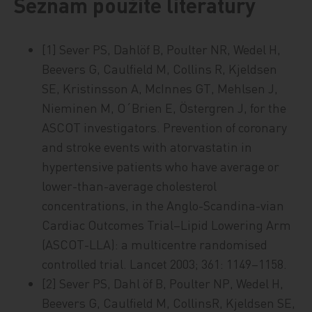
Seznam použité literatury
[1] Sever PS, Dahlöf B, Poulter NR, Wedel H,
Beevers G, Caulfield M, Collins R, Kjeldsen
SE, Kristinsson A, McInnes GT, Mehlsen J,
Nieminen M, O´Brien E, Östergren J, for the
ASCOT investigators. Prevention of coronary
and stroke events with atorvastatin in
hypertensive patients who have average or
lower-than-average cholesterol
concentrations, in the Anglo-Scandina-vian
Cardiac Outcomes Trial–Lipid Lowering Arm
(ASCOT-LLA): a multicentre randomised
controlled trial. Lancet 2003; 361: 1149–1158.
[2] Sever PS, Dahl öf B, Poulter NP, Wedel H,
Beevers G, Caulfield M, CollinsR, Kjeldsen SE,