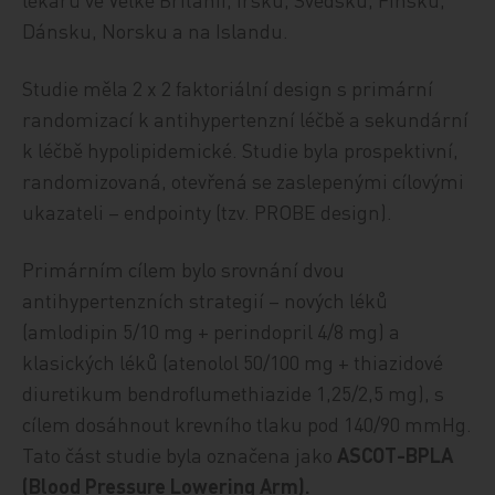
Dánsku, Norsku a na Islandu.
Studie měla 2 x 2 faktoriální design s primární
randomizací k antihypertenzní léčbě a sekundární
k léčbě hypolipidemické. Studie byla prospektivní,
randomizovaná, otevřená se zaslepenými cílovými
ukazateli – endpointy (tzv. PROBE design).
Primárním cílem bylo srovnání dvou
antihypertenzních strategií – nových léků
(amlodipin 5/10 mg + perindopril 4/8 mg) a
klasických léků (atenolol 50/100 mg + thiazidové
diuretikum bendroflumethiazide 1,25/2,5 mg), s
cílem dosáhnout krevního tlaku pod 140/90 mmHg.
Tato část studie byla označena jako
ASCOT-BPLA
(Blood Pressure Lowering Arm).