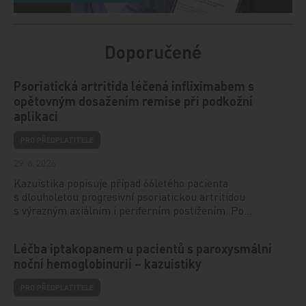
Doporučené
Psoriatická artritida léčená infliximabem s
opětovným dosažením remise při podkožní
aplikaci
PRO PŘEDPLATITELE
29. 6. 2026
Kazuistika popisuje případ 66letého pacienta
s dlouholetou progresivní psoriatickou artritidou
s výrazným axiálním i periferním postižením. Po…
Léčba iptakopanem u pacientů s paroxysmální
noční hemoglobinurií – kazuistiky
PRO PŘEDPLATITELE