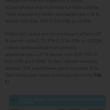
nefatálního infarktu myokardu a fatální
ischemické koronární příhody v průběhu studie.
Tento ukazatel byl snížen atorvastatinem o 36 %
(poměr rizik 0,64, 95% CI 0,5–0,83, p = 0,005).
Snížen byl i výskyt cévních mozkových příhod o 27
% (poměr rizika 0,73, 95% CI 0,56–0,96, p = 0,0236)
a všech kardiovaskulárních příhod a
revaskularizací o 21 % (poměr rizik 0,79, 95% CI
0,69–0,90, p = 0,0005). Snížení celkové mortality
dosáhlo 13 % a kardiovaskulární mortality 10 %.
Tyto rozdíly však nebyly statisticky významné (
tab.
1
).