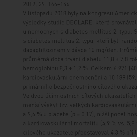
2019; 29: 144–146.
V listopadu 2018 byly na kongresu Americ
výsledky studie DECLARE, která srovnávala
u nemocných s diabetes mellitus 2. typu. 
s diabetes mellitus 2. typu, kteří byli ra
dapagliflozinem v dávce 10 mg/den. Průmě
průměrná doba trvání diabetu 11,8 ± 7,8 
hemoglobinu 8,3 ± 1,2 %. Celkem 6 971 (
kardiovaskulární onemocnění a 10 189 (59,4
primárního bezpečnostního cílového ukazate
Ve dvou účinnostních cílových ukazatelích
menší výskyt tzv. velkých kardiovaskulární
a 9,4 % u placeba (p = 0,17), nižší počet ho
a kardiovaskulární mortalitu (4,9 % vs. 5,8
cílového ukazatele představoval 4,3 % při 