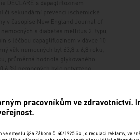
udie DECLARE s dapagliflozinem
ní či sekundární prevenci ischemické
ány v časopise New England Journal of
nemocných s diabetes mellitus 2. typu,
pin s léčbou dapagliflozinem v dávce 10
ý věk nemocných byl 63,8 ± 6,8 roku,
roku, průměrná hodnota glykovaného
 (40,6 %) nemocných bylo potvrzeno
 CVD, cardiovascular disease group) a u 10
vé faktory (tzv. skupina MRF, multiple risk
ím onemocněním byli častěji muži (72,1 %
orným pracovníkům ve zdravotnictví. 
abetes mellitus (12,0 roku vs. 11,7 roku)
veřejnost.
ním byl častěji podáván metformin
ikovými faktory a byl zde také častěji
 ve smyslu §2a Zákona č. 40/1995 Sb., o regulaci reklamy, ve zněn
at léčivé přípravky nebo osobou oprávněnou léčivé přípravky vy