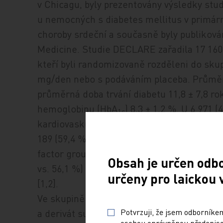
v Chicagu, byly prezentovány výsledky st
u nemocných s diabetes mellitus v primár
choroby srdeční a současně byly publikov
Medicine. Studie DECLARE zařadila 17 160 
kteří byli randomizovaně rozděleni do sku
mg/den nebo s podáváním placeba. Průměrn
průměrná doba trvání diabetu 11,8 ± 7,8 
hemoglobinu (HbA
) 8,3 ± 1,2 %. U 6 971
1c
kardiovaskulární onemocnění (tzv. skupina
189 (59,4 %) byly přítomny vícečetné riziko
factor group). Pacienti s kardiovaskulárn
Obsah je určen odb
vs. 56,1 %) a měli podobnou délku trvání di
určeny pro laickou 
[1,2].
Ve skupině s kardiovaskulárním onemocně
a derivát sulfonylurey než ve skupině s riz
Potvrzuji, že jsem odborníkem
osobou oprávněnou předepisov