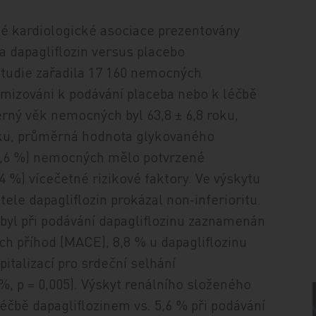
ké kardiologické asociace prezentovány
 dapagliflozin versus placebo
Studie zařadila 17 160 nemocných
ndomizováni k podávání placeba nebo k léčbě
rný věk nemocných byl 63,8 ± 6,8 roku,
roku, průměrná hodnota glykovaného
40,6 %) nemocných mělo potvrzené
 %) vícečetné rizikové faktory. Ve výskytu
le dapagliflozin prokázal non‑inferioritu.
 byl při podávání dapagliflozinu zaznamenán
ch příhod (MACE), 8,8 % u dapagliflozinu
spitalizací pro srdeční selhání
 %, p = 0,005). Výskyt renálního složeného
léčbě dapagliflozinem vs. 5,6 % při podávání