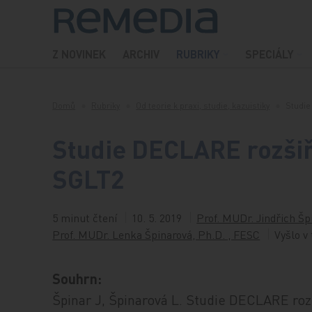
Přeskočit na obsah
Z NOVINEK
ARCHIV
RUBRIKY
SPECIÁLY
Domů
Rubriky
Od teorie k praxi, studie, kazuistiky
Studie
Studie DECLARE rozšiřu
SGLT2
5 minut čtení
10. 5. 2019
Prof. MUDr. Jindřich Šp
Prof. MUDr. Lenka Špinarová, Ph.D. , FESC
Vyšlo v
Souhrn:
Špinar J, Špinarová L. Studie DECLARE roz