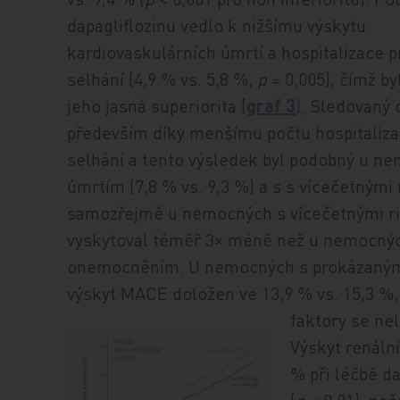
dapagliflozinu vedlo k nižšímu výskytu
kardiovaskulárních úmrtí a hospitalizace p
selhání (4,9 % vs. 5,8 %,
p
= 0,005), čímž by
jeho jasná superiorita (
graf 3
)
. Sledovaný c
především díky menšímu počtu hospitalizac
selhání a tento výsledek byl podobný u 
úmrtím (7,8 % vs. 9,3 %) a s s vícečetnými 
samozřejmě u nemocných s vícečetnými riz
vyskytoval téměř 3× méně než u nemocný
onemocněním. U nemocných s prokázaným
výskyt MACE doložen ve 13,9 % vs. 15,3 %
faktory se neli
Výskyt renáln
% při léčbě da