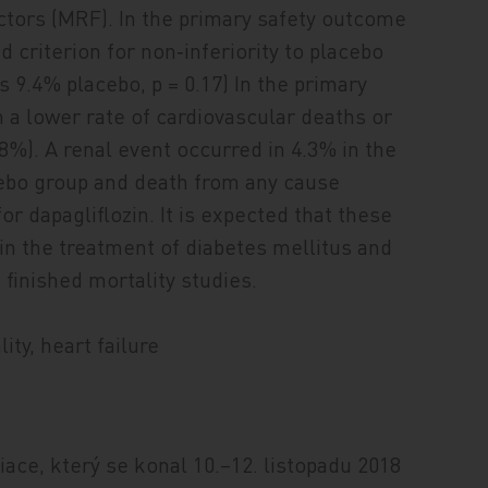
actors (MRF). In the primary safety outcome
d criterion for non‑inferiority to placebo
 9.4% placebo, p = 0.17) In the primary
n a lower rate of cardiovascular deaths or
.8%). A renal event occurred in 4.3% in the
acebo group and death from any cause
or dapagliflozin. It is expected that these
in the treatment of diabetes mellitus and
 finished mortality studies.
ty, heart failure
ace, který se konal 10.–12. listopadu 2018