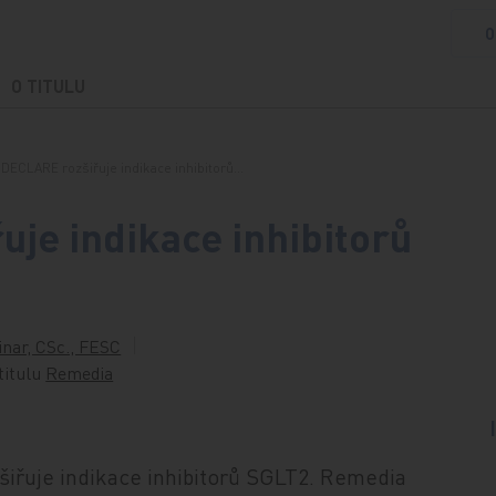
O
O TITULU
 DECLARE rozšiřuje indikace inhibitorů…
je indikace inhibitorů
inar, CSc., FESC
 titulu
Remedia
šiřuje indikace inhibitorů SGLT2. Remedia