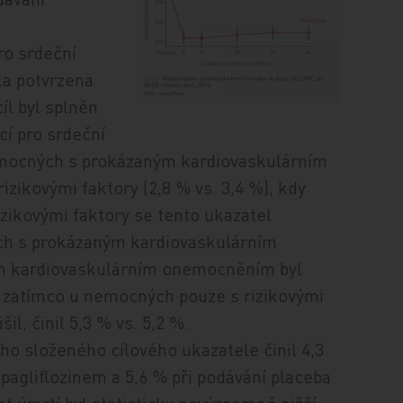
ro srdeční
la potvrzena
íl byl splněn
í pro srdeční
nemocných s prokázaným kardiovaskulárním
rizikovými faktory (2,8 % vs. 3,4 %), kdy
ikovými faktory se tento ukazatel
ch s prokázaným kardiovaskulárním
 kardiovaskulárním onemocněním byl
, zatímco u nemocných pouze s rizikovými
šil, činil 5,3 % vs. 5,2 %.
ího složeného cílového ukazatele činil 4,3
pagliflozinem a 5,6 % při podávání placeba