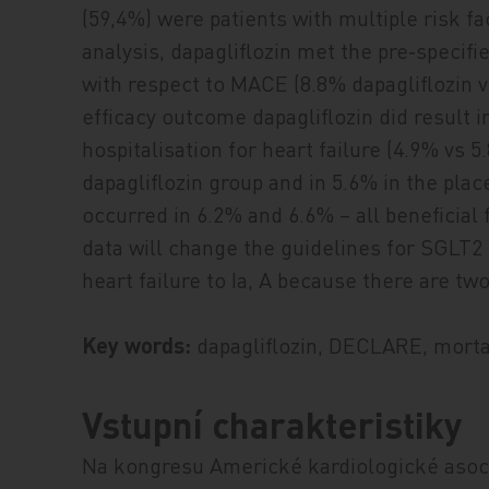
(59,4%) were patients with multiple risk f
analysis, dapagliflozin met the pre‑specifie
with respect to MACE (8.8% dapagliflozin vs
efficacy outcome dapagliflozin did result i
hospitalisation for heart failure (4.9% vs 5
dapagliflozin group and in 5.6% in the pl
occurred in 6.2% and 6.6% – all beneficial f
data will change the guidelines for SGLT2 
heart failure to Ia, A because there are two
Key words:
dapagliflozin, DECLARE, mortali
Vstupní charakteristiky
Na kongresu Americké kardiologické asoci