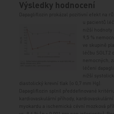
Výsledky hodnocení
Dapagliflozin prokázal pozitivní efekt na r
u pacientů lé
nižší hodnoty
9,5 % nemocný
ve skupině pl
léčbu SGLT2 d
nemocných, z
léčení dapagli
nižší systolic
diastolický krevní tlak (o 0,7 mm Hg).
Dapagliflozin splnil předdefinované kritér
kardiovaskulární příhody, kardiovaskulární 
myokardu a ischemická cévní mozková příh
vs. 9,4 % (
p
< 0,001 pro non inferioritu). Po