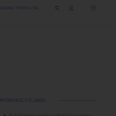
BJEDNAT PŘEDPLATNÉ
INFORMACE O ČLÁNKU
Publikováno podle publikační normy: