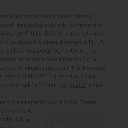
ůzné kardiovaskulární rizikové faktory:
čených dapagliflozinem
byly zaznamenány
 HbA
(
graf 1
) [3]. Během studie bylo navíc
1c
ch ve skupině s dapagliflozinem a 11,4 %
aceba léčeno analogy GLP 1. Otevřenou
ostalo ve skupině dapagliflozinu 3,4 %
atímco ve skupině placeba 6,1 %. Nemocní
flozinem měli nižší hmotnost (o 1,8 kg),
ký krevní tlak (o 2,7 mm Hg),
graf 2
, a nižší
ium pro non inferioritu pro MACE
(velké
úmrtí, infarkt
oda), 8,8 %
dávání