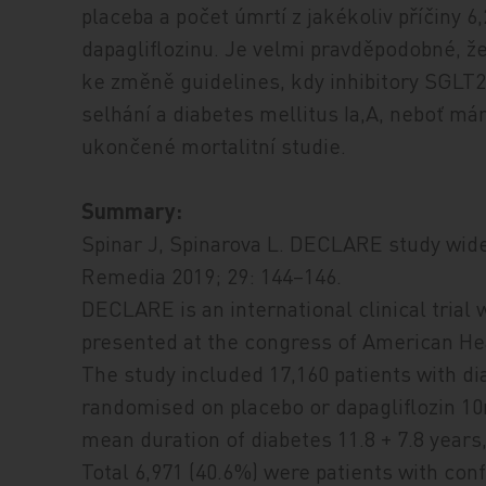
placeba a počet úmrtí z jakékoliv příčiny 6
dapagliflozinu. Je velmi pravděpodobné, 
ke změně guidelines, kdy inhibitory SGLT2
selhání a diabetes mellitus Ia,A, neboť má
ukončené mortalitní studie.
Summary:
Spinar J, Spinarova L. DECLARE study widen
Remedia 2019; 29: 144–146.
DECLARE is an international clinical trial 
presented at the congress of American He
The study included 17,160 patients with d
randomised on placebo or dapagliflozin 10
mean duration of diabetes 11.8 + 7.8 year
Total 6,971 (40.6%) were patients with con