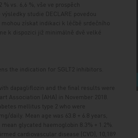
,2 % vs. 6,6 %, vše ve prospěch
že výsledky studie DECLARE povedou
 mohou získat indikaci k léčbě srdečního
me k dispozici již minimálně dvě velké
s the indication for SGLT2 inhibitors.
with dapagliflozin and the final results were
art Association (AHA) in November 2018.
iabetes mellitus type 2 who were
mg/daily. Mean age was 63.8 + 6.8 years,
s, mean glycated haemoglobin 8.3% + 1.2%.
firmed cardiovascular disease (CVD), 10,189