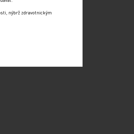
osti, nýbrž zdravotnickým