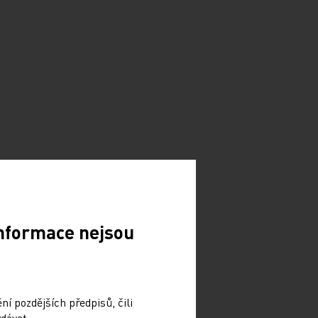
Informace nejsou
í pozdějších předpisů, čili
dávat.