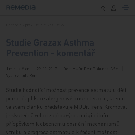
Přeskočit na obsah
Od teorie k praxi, studie, kazuistiky
Studie Grazax Asthma
Prevention - komentář
1 minuta čtení
29. 10. 2017
Doc. MUDr. Petr Pohunek, CSc.
Vyšlo v titulu
Remedia
Studie hodnotící možnost prevence astmatu u dětí
pomocí aplikace alergenové imunoterapie, kterou
ve svém článku představuje MUDr. Irena Krčmová,
je skutečně velmi zajímavým a originálním
příspěvkem k obecnému poznání mechanismů
vzniku a progrese astmatu a k řešení možnosti