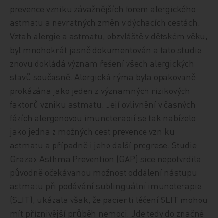
prevence vzniku závažnějších forem alergického
astmatu a nevratných změn v dýchacích cestách.
Vztah alergie a astmatu, obzvláště v dětském věku,
byl mnohokrát jasně dokumentován a tato studie
znovu dokládá význam řešení všech alergických
stavů současně. Alergická rýma byla opakovaně
prokázána jako jeden z významných rizikových
faktorů vzniku astmatu. Její ovlivnění v časných
fázích alergenovou imunoterapií se tak nabízelo
jako jedna z možných cest prevence vzniku
astmatu a případně i jeho další progrese. Studie
Grazax Asthma Prevention (GAP) sice nepotvrdila
původně očekávanou možnost oddálení nástupu
astmatu při podávání sublinguální imunoterapie
(SLIT), ukázala však, že pacienti léčení SLIT mohou
mít příznivější průběh nemoci. Jde tedy do značné