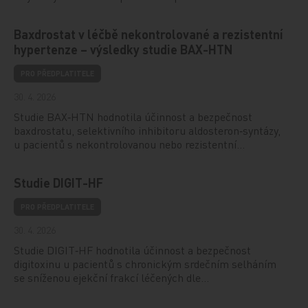
Baxdrostat v léčbě nekontrolované a rezistentní
hypertenze – výsledky studie BAX-HTN
PRO PŘEDPLATITELE
30. 4. 2026
Studie BAX‑HTN hodnotila účinnost a bezpečnost
baxdrostatu, selektivního inhibitoru aldosteron‑syntázy,
u pacientů s nekontrolovanou nebo rezistentní…
Studie DIGIT-HF
PRO PŘEDPLATITELE
30. 4. 2026
Studie DIGIT‑HF hodnotila účinnost a bezpečnost
digitoxinu u pacientů s chronickým srdečním selháním
se sníženou ejekční frakcí léčených dle…