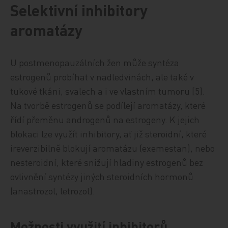
Selektivní inhibitory
aromatázy
U postmenopauzálních žen může syntéza
estrogenů probíhat v nadledvinách, ale také v
tukové tkáni, svalech a i ve vlastním tumoru [5].
Na tvorbě estrogenů se podílejí aromatázy, které
řídí přeměnu androgenů na estrogeny. K jejich
blokaci lze využít inhibitory, ať již steroidní, které
ireverzibilně blokují aromatázu (exemestan), nebo
nesteroidní, které snižují hladiny estrogenů bez
ovlivnění syntézy jiných steroidních hormonů
(anastrozol, letrozol).
Možnosti využití inhibitorů