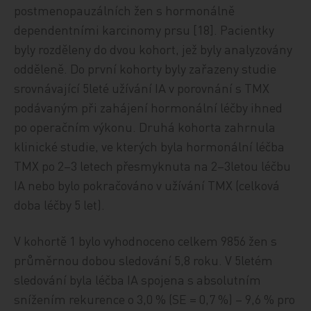
postmenopauzálních žen s hormonálně
dependentními karcinomy prsu [18]. Pacientky
byly rozděleny do dvou kohort, jež byly analyzovány
odděleně. Do první kohorty byly zařazeny studie
srovnávající 5leté užívání IA v porovnání s TMX
podávaným při zahájení hormonální léčby ihned
po operačním výkonu. Druhá kohorta zahrnula
klinické studie, ve kterých byla hormonální léčba
TMX po 2–3 letech přesmyknuta na 2–3letou léčbu
IA nebo bylo pokračováno v užívání TMX (celková
doba léčby 5 let).
V kohortě 1 bylo vyhodnoceno celkem 9856 žen s
průměrnou dobou sledování 5,8 roku. V 5letém
sledování byla léčba IA spojena s absolutním
snížením rekurence o 3,0 % (SE = 0,7 %) – 9,6 % pro