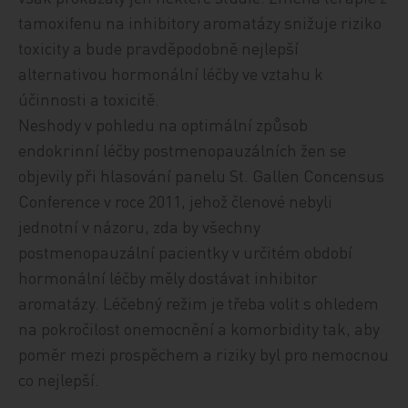
tamoxifenu na inhibitory aromatázy snižuje riziko
toxicity a bude pravděpodobně nejlepší
alternativou hormonální léčby ve vztahu k
účinnosti a toxicitě.
Neshody v pohledu na optimální způsob
endokrinní léčby postmenopauzálních žen se
objevily při hlasování panelu St. Gallen Concensus
Conference v roce 2011, jehož členové nebyli
jednotní v názoru, zda by všechny
postmenopauzální pacientky v určitém období
hormonální léčby měly dostávat inhibitor
aromatázy. Léčebný režim je třeba volit s ohledem
na pokročilost onemocnění a komorbidity tak, aby
poměr mezi prospěchem a riziky byl pro nemocnou
co nejlepší.