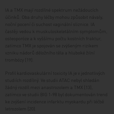
IA a TMX mají rozdílné spektrum nežádoucích
účinků. Oba druhy léčby mohou způsobit návaly,
noční pocení či suchost vaginální sliznice. IA
častěji vedou k muskuloskeletálním symptomům,
osteoporóze a k vyššímu počtu kostních fraktur,
zatímco TMX je spojován se zvýšeným rizikem
vzniku nádorů děložního těla a hluboké žilní
trombózy [19].
Profil kardiovaskulární toxicity IA je v jednotlivých
studiích rozdílný. Ve studii ATAC nebyl shledán
žádný rozdíl mezi anastrozolem a TMX [13],
zatímco ve studii BIG 1-98 byl dokumentován trend
ke zvýšení incidence infarktu myokardu při léčbě
letrozolem [20].