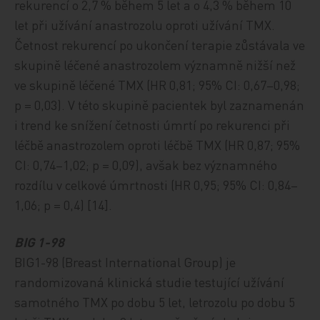
rekurencí o 2,7 % během 5 let a o 4,3 % během 10
let při užívání anastrozolu oproti užívání TMX.
Četnost rekurencí po ukončení terapie zůstávala ve
skupině léčené anastrozolem významně nižší než
ve skupině léčené TMX (HR 0,81; 95% CI: 0,67–0,98;
p = 0,03). V této skupině pacientek byl zaznamenán
i trend ke snížení četnosti úmrtí po rekurenci při
léčbě anastrozolem oproti léčbě TMX (HR 0,87; 95%
CI: 0,74–1,02; p = 0,09), avšak bez významného
rozdílu v celkové úmrtnosti (HR 0,95; 95% CI: 0,84–
1,06; p = 0,4) [14].
BIG 1-98
BIG1-98 (Breast International Group) je
randomizovaná klinická studie testující užívání
samotného TMX po dobu 5 let, letrozolu po dobu 5