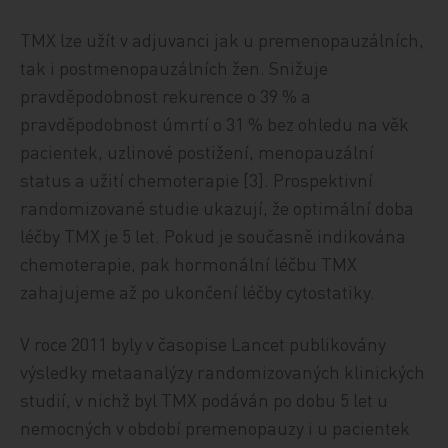
TMX lze užít v adjuvanci jak u premenopauzálních,
tak i postmenopauzálních žen. Snižuje
pravděpodobnost rekurence o 39 % a
pravděpodobnost úmrtí o 31 % bez ohledu na věk
pacientek, uzlinové postižení, menopauzální
status a užití chemoterapie [3]. Prospektivní
randomizované studie ukazují, že optimální doba
léčby TMX je 5 let. Pokud je současně indikována
chemoterapie, pak hormonální léčbu TMX
zahajujeme až po ukončení léčby cytostatiky.
V roce 2011 byly v časopise Lancet publikovány
výsledky metaanalýzy randomizovaných klinických
studií, v nichž byl TMX podáván po dobu 5 let u
nemocných v období premenopauzy i u pacientek