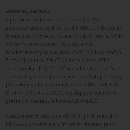
ARNO 95, ABCSG 8
V prospektivní kombinované analýze 3224
pacientek zařazených do studie ABCSG 8 (Austrian
Breast and Colorectal Cancer Study Group) a ARNO
95 (Arimidex-Nolvadex) byly pacientky
randomizovány po dvouleté léčbě TMX k dokončení
5leté adjuvantní léčby TMX nebo k 3leté léčbě
anastrozolem [16]. Přežití bez události (event free
survival) bylo častější v rameni, kde byly pacientky
převedeny na terapii anastrozolem (HR 0,60; 95%
CI: 0,44–0,81; p = 0,0009), bez zlepšení celkového
přežití při mediánu follow-up 28 měsíců.
Analýza samotné studie ARNO 95 po 58 měsících
follow-up prokázala signifikantní zlepšení jak v