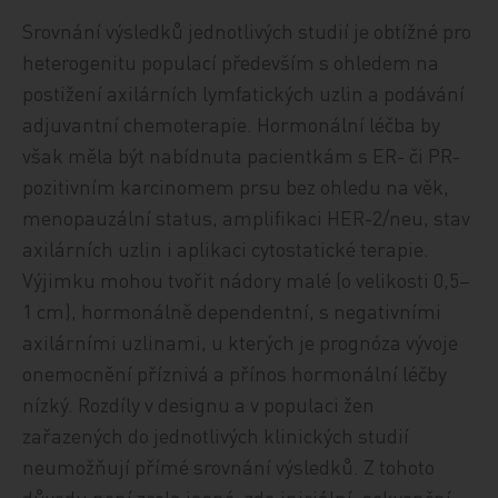
Srovnání výsledků jednotlivých studií je obtížné pro
heterogenitu populací především s ohledem na
postižení axilárních lymfatických uzlin a podávání
adjuvantní chemoterapie. Hormonální léčba by
však měla být nabídnuta pacientkám s ER- či PR-
pozitivním karcinomem prsu bez ohledu na věk,
menopauzální status, amplifikaci HER-2/neu, stav
axilárních uzlin i aplikaci cytostatické terapie.
Výjimku mohou tvořit nádory malé (o velikosti 0,5–
1 cm), hormonálně dependentní, s negativními
axilárními uzlinami, u kterých je prognóza vývoje
onemocnění příznivá a přínos hormonální léčby
nízký. Rozdíly v designu a v populaci žen
zařazených do jednotlivých klinických studií
neumožňují přímé srovnání výsledků. Z tohoto
důvodu není zcela jasné, zda iniciální, sekvenční