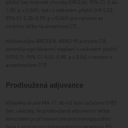
přežití bez známek choroby (HR 0,66; 95% CI: 0,44–
1,00; p = 0,049), tak i v celkovém přežití (HR 0,53;
95% CI: 0,28–0,99; p = 0,045) pro rameno se
změnou léčby na anastrozol [7].
Metaanalýza ABCSG 8, ARNO 95 a studie ITA
potvrdily signifikantní zlepšení v celkovém přežití
(HR 0,71; 95% CI: 0,52–0,98; p = 0,04) v rameni s
anastrozolem [17].
Prodloužená adjuvance
Výsledky studie MA-17, do níž bylo zařazeno 5187
žen, ukázaly, že prodloužená adjuvantní léčba
letrozolem je přínosem pro postmenopauzální
ženy s pozitivními hormonálními receptory. Při