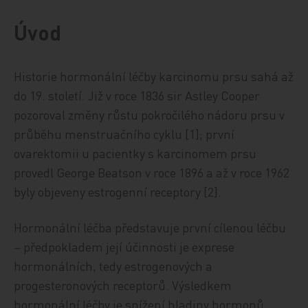
Úvod
Historie hormonální léčby karcinomu prsu sahá až
do 19. století. Již v roce 1836 sir Astley Cooper
pozoroval změny růstu pokročilého nádoru prsu v
průběhu menstruačního cyklu [1]; první
ovarektomii u pacientky s karcinomem prsu
provedl George Beatson v roce 1896 a až v roce 1962
byly objeveny estrogenní receptory [2].
Hormonální léčba představuje první cílenou léčbu
– předpokladem její účinnosti je exprese
hormonálních, tedy estrogenových a
progesteronových receptorů. Výsledkem
hormonální léčby je snížení hladiny hormonů