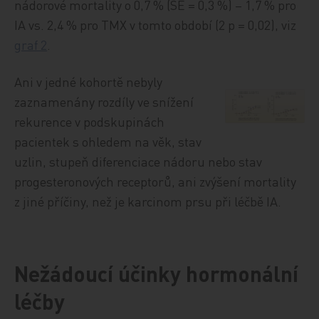
nádorové mortality o 0,7 % (SE = 0,3 %) – 1,7 % pro
IA vs. 2,4 % pro TMX v tomto období (2 p = 0,02), viz
graf 2
.
Ani v jedné kohortě nebyly
zaznamenány rozdíly ve snížení
rekurence v podskupinách
pacientek s ohledem na věk, stav
uzlin, stupeň diferenciace nádoru nebo stav
progesteronových receptorů, ani zvýšení mortality
z jiné příčiny, než je karcinom prsu při léčbě IA.
Nežádoucí účinky hormonální
léčby