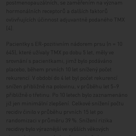
postmenopauzálních, se zaměřením na význam
hormonálních receptorů a dalších faktorů
ovlivňujících účinnost adjuvantně podaného TMX
[4].
Pacientky s ER-pozitivním nádorem prsu (n = 10
645), které užívaly TMX po dobu 5 let, měly ve
srovnání s pacientkami, jimž bylo podáváno
placebo, během prvních 10 let snížený počet
rekurencí. V období do 4 let byl počet rekurencí
snížen přibližně na polovinu, v průběhu let 5–9
přibližně o třetinu. Po 10 letech bylo zaznamenáno
již jen minimální zlepšení. Celkové snížení počtu
recidiv činilo v průběhu prvních 15 let po
randomizaci v průměru 39 %. Snížení rizika
recidivy bylo výraznější ve vyšších věkových