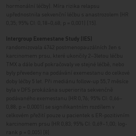
hormonální léčby). Míra rizika relapsu
upřednostnila sekvenční léčbu s anastrozolem (HR
0,35; 95% CI: 0,18–0,68; p = 0,001) [15].
Intergroup Exemestane Study (IES)
randomizovala 4742 postmenopauzálních žen s
karcinomem prsu, které ukončily 2–3letou léčbu
TMX a dále buď pokračovaly ve stejné léčbě, nebo
byly převedeny na podávání exemestanu do celkové
doby léčby 5 let. Při mediánu follow-up 55,7 měsíce
byla v DFS prokázána superiorita sekvenčně
podávaného exemestanu (HR 0,76; 95% CI: 0,66–
0,88; p = 0,0001) se signifikantním rozdílem v
celkovém přežití pouze u pacientek s ER-pozitivním
karcinomem prsu (HR 0,83; 95% CI: 0,69–1,00; log-
rank p = 0,005) [8].