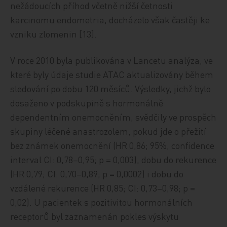
nežádoucích příhod včetně nižší četnosti
karcinomu endometria, docházelo však častěji ke
vzniku zlomenin [13].
V roce 2010 byla publikována v Lancetu analýza, ve
které byly údaje studie ATAC aktualizovány během
sledování po dobu 120 měsíců. Výsledky, jichž bylo
dosaženo v podskupině s hormonálně
dependentním onemocněním, svědčily ve prospěch
skupiny léčené anastrozolem, pokud jde o přežití
bez známek onemocnění (HR 0,86; 95%, confidence
interval CI: 0,78–0,95; p = 0,003), dobu do rekurence
(HR 0,79; CI: 0,70–0,89; p = 0,0002) i dobu do
vzdálené rekurence (HR 0,85; CI: 0,73–0,98; p =
0,02). U pacientek s pozitivitou hormonálních
receptorů byl zaznamenán pokles výskytu