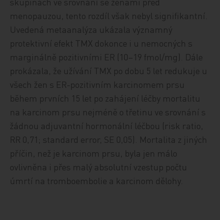
skupinách ve srovnání se ženami před
menopauzou, tento rozdíl však nebyl signifikantní.
Uvedená metaanalýza ukázala významný
protektivní efekt TMX dokonce i u nemocných s
marginálně pozitivními ER (10–19 fmol/mg). Dále
prokázala, že užívání TMX po dobu 5 let redukuje u
všech žen s ER-pozitivním karcinomem prsu
během prvních 15 let po zahájení léčby mortalitu
na karcinom prsu nejméně o třetinu ve srovnání s
žádnou adjuvantní hormonální léčbou (risk ratio,
RR 0,71; standard error, SE 0,05). Mortalita z jiných
příčin, než je karcinom prsu, byla jen málo
ovlivněna i přes malý absolutní vzestup počtu
úmrtí na tromboembolie a karcinom dělohy.