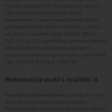
mediánu sledování 2,5 roku bylo méně rekurencí
nebo nových kontralaterálních nádorů
zaznamenáno v rameni s prodlouženou léčbou
letrozolem (HR 0,58; 95% CI: 0,45–0,76; p < 0,001),
bez rozdílu v celkovém přežití (HR 0,82; 95% CI:
0,57–1,19; p = 0,3), nicméně bylo potvrzeno zlepšení
celkového přežití v podskupině pacientek s
postiženými axilárními lymfatickými uzlinami (HR
0,61; 95% CI: 0,38–0,98; p = 0,004) [9].
Metaanalýza studií s využitím IA
V roce 2010 publikoval Dowset v Journal of Clinical
Oncology metaanalýzu randomizovaných
klinických studií, která sledovala výsledky užití IA u