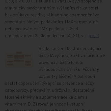
0,53; p < 0,001). Pětileté užívání IA bylo spojeno se
statisticky nevýznamným zvýšením rizika smrti
bez průkazu recidivy základního onemocnění ve
srovnání s 5letým podáváním TMX samostatně
nebo podáváním TMX po dobu 2–3 let
následovaným 2–3letou léčbou IA [21], viz
graf 3
.
Riziko snížení kostní denzity při
léčbě IA vyžaduje aktivní přístup k
prevenci a léčbě tohoto
nežádoucícho účinku. Všechny
pacientky léčené IA potřebují
dostat doporučení týkající se prevence a léčby
osteoporózy, především udržování dostatečné
tělesné aktivity a suplementace kalciem a
vitaminem D. Zároveň je vhodné vstupní
zhodnocení denzity kostního minerálu (bone