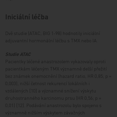
Iniciální léčba
Dvě studie (ATAC, BIG 1-98) hodnotily iniciální
adjuvantní hormonální léčbu s TMX nebo IA.
Studie ATAC
Pacientky léčené anastrozolem vykazovaly oproti
pacientkám léčeným TMX významně delší přežití
bez známek onemocnění (hazard ratio, HR 0,85; p =
0,003), nižší četnost rekurencí lokálních i
vzdálených [10] a významné snížení výskytu
druhostranného karcinomu prsu (HR 0,56; p =
0,01) [12]. Podávání anastrozolu bylo spojeno s
významně nižším výskytem závažných