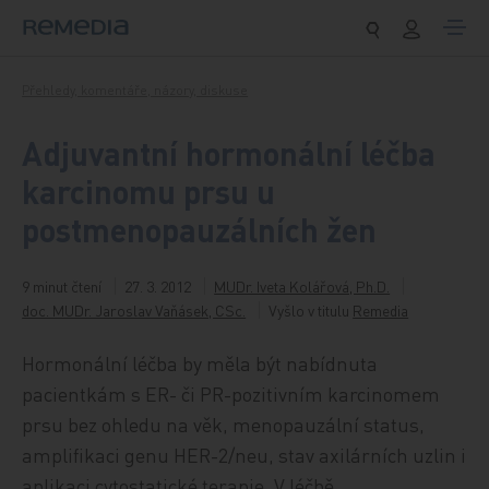
Přeskočit na obsah
Přehledy, komentáře, názory, diskuse
Adjuvantní hormonální léčba
karcinomu prsu u
postmenopauzálních žen
9 minut čtení
27. 3. 2012
MUDr. Iveta Kolářová, Ph.D.
doc. MUDr. Jaroslav Vaňásek, CSc.
Vyšlo v titulu
Remedia
Hormonální léčba by měla být nabídnuta
pacientkám s ER- či PR-pozitivním karcinomem
prsu bez ohledu na věk, menopauzální status,
amplifikaci genu HER-2/neu, stav axilárních uzlin i
aplikaci cytostatické terapie. V léčbě