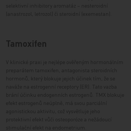
selektivní inhibitory aromatáz – nesteroidní
(anastrozol, letrozol) či steroidní (exemestan).
Tamoxifen
V klinické praxi je nejlépe ověřeným hormonálním
preparátem tamoxifen, antagonista steroidních
hormonů, který blokuje jejich účinek tím, že se
naváže na estrogenní receptory (ER). Tato vazba
brání účinku endogenních estrogenů. TMX blokuje
efekt estrogenů neúplně, má svou parciální
agonistickou aktivitu, což vysvětluje jeho
protektivní efekt vůči osteoporóze a nežádoucí
stimulační efekt na endometrium.