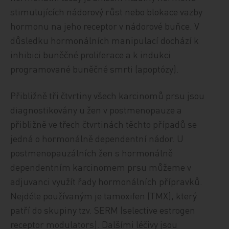
stimulujících nádorový růst nebo blokace vazby
hormonu na jeho receptor v nádorové buňce. V
důsledku hormonálních manipulací dochází k
inhibici buněčné proliferace a k indukci
programované buněčné smrti (apoptózy).
Přibližně tři čtvrtiny všech karcinomů prsu jsou
diagnostikovány u žen v postmenopauze a
přibližně ve třech čtvrtinách těchto případů se
jedná o hormonálně dependentní nádor. U
postmenopauzálních žen s hormonálně
dependentním karcinomem prsu můžeme v
adjuvanci využít řady hormonálních přípravků.
Nejdéle používaným je tamoxifen (TMX), který
patří do skupiny tzv. SERM (selective estrogen
receptor modulators). Dalšími léčivy jsou