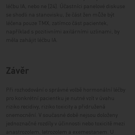
léčbu IA, nebo ne [24]. Účastníci panelové diskuse
se shodli na stanovisku, že část žen může být
léčena pouze TMX, zatímco část pacientek,
například s pozitivními axilárními uzlinami, by
měla zahájit léčbu IA.
Závěr
Při rozhodování o správné volbě hormonální léčby
pro konkrétní pacientku je nutné vzít v úvahu
riziko recidivy, riziko toxicity a přidružená
onemocnění. V současné době nejsou doloženy
jednoznačné rozdíly v účinnosti nebo toxicitě mezi
anastrozolem, letrozolem a exemestanem. U