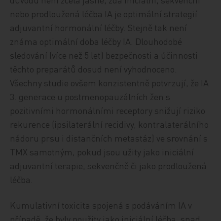
nebo prodloužená léčba IA je optimální strategií
adjuvantní hormonální léčby. Stejně tak není
známa optimální doba léčby IA. Dlouhodobé
sledování (více než 5 let) bezpečnosti a účinnosti
těchto preparátů dosud není vyhodnoceno.
Všechny studie ovšem konzistentně potvrzují, že IA
3. generace u postmenopauzálních žen s
pozitivními hormonálními receptory snižují riziko
rekurence (ipsilaterální recidivy, kontralaterálního
nádoru prsu i distančních metastáz) ve srovnání s
TMX samotným, pokud jsou užity jako iniciální
adjuvantní terapie, sekvenčně či jako prodloužená
léčba.
Kumulativní toxicita spojená s podáváním IA v
případě, že byly použity jako iniciální léčba, snad