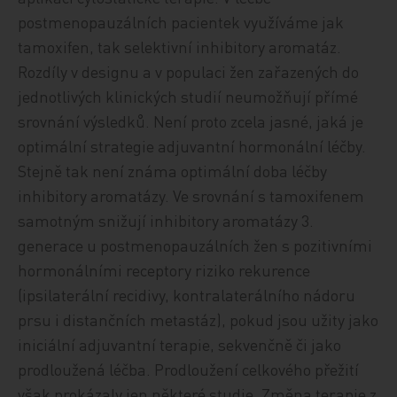
postmenopauzálních pacientek využíváme jak
tamoxifen, tak selektivní inhibitory aromatáz.
Rozdíly v designu a v populaci žen zařazených do
jednotlivých klinických studií neumožňují přímé
srovnání výsledků. Není proto zcela jasné, jaká je
optimální strategie adjuvantní hormonální léčby.
Stejně tak není známa optimální doba léčby
inhibitory aromatázy. Ve srovnání s tamoxifenem
samotným snižují inhibitory aromatázy 3.
generace u postmenopauzálních žen s pozitivními
hormonálními receptory riziko rekurence
(ipsilaterální recidivy, kontralaterálního nádoru
prsu i distančních metastáz), pokud jsou užity jako
iniciální adjuvantní terapie, sekvenčně či jako
prodloužená léčba. Prodloužení celkového přežití
však prokázaly jen některé studie. Změna terapie z