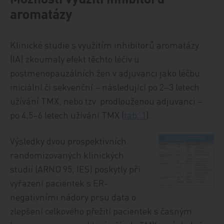
aromatázy
Klinické studie s využitím inhibitorů aromatázy
(IA) zkoumaly efekt těchto léčiv u
postmenopauzálních žen v adjuvanci jako léčbu
iniciální či sekvenční – následující po 2–3 letech
užívání TMX, nebo tzv. prodlouženou adjuvanci –
po 4,5–6 letech užívání TMX (
tab. 1
).
Výsledky dvou prospektivních
randomizovaných klinických
studií (ARNO 95, IES) poskytly při
vyřazení pacientek s ER-
negativními nádory prsu data o
zlepšení celkového přežití pacientek s časným