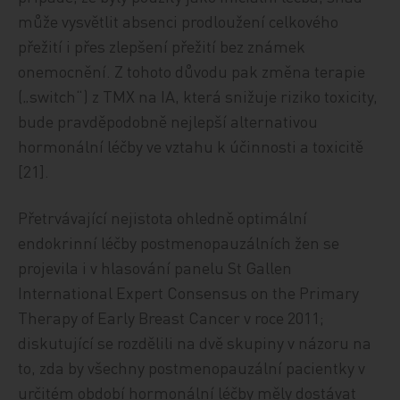
může vysvětlit absenci prodloužení celkového
přežití i přes zlepšení přežití bez známek
onemocnění. Z tohoto důvodu pak změna terapie
(„switch“) z TMX na IA, která snižuje riziko toxicity,
bude pravděpodobně nejlepší alternativou
hormonální léčby ve vztahu k účinnosti a toxicitě
[21].
Přetrvávající nejistota ohledně optimální
endokrinní léčby postmenopauzálních žen se
projevila i v hlasování panelu St Gallen
International Expert Consensus on the Primary
Therapy of Early Breast Cancer v roce 2011;
diskutující se rozdělili na dvě skupiny v názoru na
to, zda by všechny postmenopauzální pacientky v
určitém období hormonální léčby měly dostávat