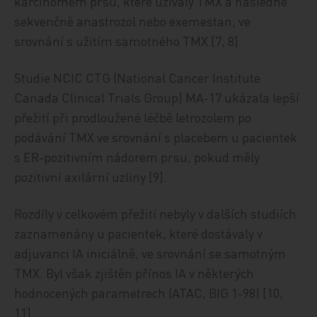
karcinomem prsu, které užívaly TMX a následně
sekvenčně anastrozol nebo exemestan, ve
srovnání s užitím samotného TMX [7, 8].
Studie NCIC CTG (National Cancer Institute
Canada Clinical Trials Group) MA-17 ukázala lepší
přežití při prodloužené léčbě letrozolem po
podávání TMX ve srovnání s placebem u pacientek
s ER-pozitivním nádorem prsu, pokud měly
pozitivní axilární uzliny [9].
Rozdíly v celkovém přežití nebyly v dalších studiích
zaznamenány u pacientek, které dostávaly v
adjuvanci IA iniciálně, ve srovnání se samotným
TMX. Byl však zjištěn přínos IA v některých
hodnocených parametrech (ATAC, BIG 1-98) [10,
11].