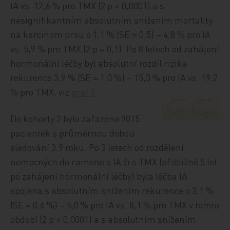
IA vs. 12,6 % pro TMX (2 p < 0,0001) a s
nesignifikantním absolutním snížením mortality
na karcinom prsu o 1,1 % (SE = 0,5) – 4,8 % pro IA
vs. 5,9 % pro TMX (2 p = 0,1). Po 8 letech od zahájení
hormonální léčby byl absolutní rozdíl rizika
rekurence 3,9 % (SE = 1,0 %) – 15,3 % pro IA vs. 19,2
% pro TMX, viz
graf 1
.
Do kohorty 2 bylo zařazeno 9015
pacientek s průměrnou dobou
sledování 3,9 roku. Po 3 letech od rozdělení
nemocných do ramene s IA či s TMX (přibližně 5 let
po zahájení hormonální léčby) byla léčba IA
spojena s absolutním snížením rekurence o 3,1 %
(SE = 0,6 %) – 5,0 % pro IA vs. 8,1 % pro TMX v tomto
období (2 p < 0,0001) a s absolutním snížením