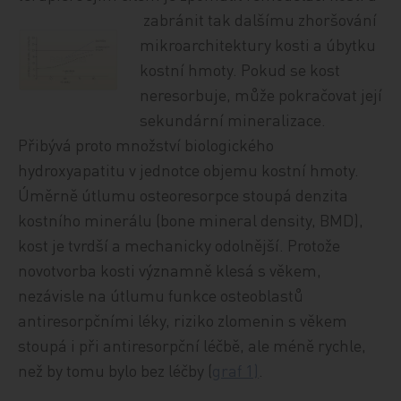
zabránit tak dalšímu zhoršování
mikroarchitektury kosti a úbytku
kostní hmoty. Pokud se kost
neresorbuje, může pokračovat její
sekundární mineralizace.
Přibývá proto množství biologického
hydroxyapatitu v jednotce objemu kostní hmoty.
Úměrně útlumu osteoresorpce stoupá denzita
kostního minerálu (bone mineral density, BMD),
kost je tvrdší a mechanicky odolnější. Protože
novotvorba kosti významně klesá s věkem,
nezávisle na útlumu funkce osteoblastů
antiresorpčními léky, riziko zlomenin s věkem
stoupá i při antiresorpční léčbě, ale méně rychle,
než by tomu bylo bez léčby (
graf 1)
.