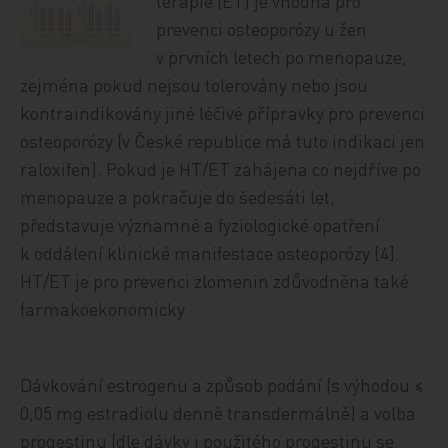
terapie (ET) je vhodná pro
prevenci osteoporózy u žen
v prvních letech po menopauze,
zejména pokud nejsou tolerovány nebo jsou
kontraindikovány jiné léčivé přípravky pro prevenci
osteoporózy (v České republice má tuto indikaci jen
raloxifen). Pokud je HT/ET zahájena co nejdříve po
menopauze a pokračuje do šedesáti let,
představuje významné a fyziologické opatření
k oddálení klinické manifestace osteoporózy [4].
HT/ET je pro prevenci zlomenin zdůvodněna také
farmakoekonomicky.
Dávkování estrogenu a způsob podání (s výhodou ≤
0,05 mg estradiolu denně transdermálně) a volba
progestinu (dle dávky i použitého progestinu se