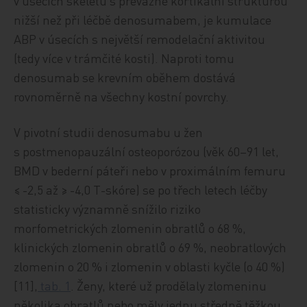
v úsecích skeletu s převážně kortikální strukturou
nižší než při léčbě denosumabem, je kumulace
ABP v úsecích s největší remodelační aktivitou
(tedy více v trámčité kosti). Naproti tomu
denosumab se krevním oběhem dostává
rovnoměrně na všechny kostní povrchy.
V pivotní studii denosumabu u žen
s postmenopauzální osteoporózou (věk 60–91 let,
BMD v bederní páteři nebo v proximálním femuru
≤ -2,5 až ≥ -4,0 T-skóre) se po třech letech léčby
statisticky významně snížilo riziko
morfometrických zlomenin obratlů o 68 %,
klinických zlomenin obratlů o 69 %, neobratlových
zlomenin o 20 % i zlomenin v oblasti kyčle (o 40 %)
[11],
tab. 1
. Ženy, které už prodělaly zlomeninu
několika obratlů nebo měly jednu středně těžkou