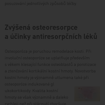
posuzování jednotlivých způsobů léčby.
Zvýšená osteoresorpce
a účinky antiresorpčních léků
Osteoporóza je poruchou remodelace kosti. Při
involuční osteoporóze se uplatňuje především
s věkem klesající funkce osteoblastů a porotizace
a ztenčování kortikální kostní hmoty. Novotvorba
kostní hmoty je významně utlumena také při
osteoporóze indukované gl
ukokortikoidy. Kvalita kostní
hmoty se však významně a daleko
rychleji než při stárnutí zhoršuje