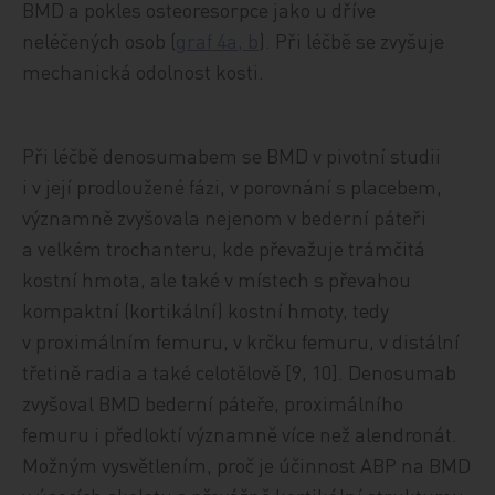
BMD a pokles osteoresorpce jako u dříve
neléčených osob (
graf 4a, b
). Při léčbě se zvyšuje
mechanická odolnost kosti.
Při léčbě denosumabem se BMD v pivotní studii
i v její prodloužené fázi, v porovnání s placebem,
významně zvyšovala nejenom v bederní páteři
a velkém trochanteru, kde převažuje trámčitá
kostní hmota, ale také v místech s převahou
kompaktní (kortikální) kostní hmoty, tedy
v proximálním femuru, v krčku femuru, v distální
třetině radia a také celotělově [9, 10]. Denosumab
zvyšoval BMD bederní páteře, proximálního
femuru i předloktí významně více než alendronát.
Možným vysvětlením, proč je účinnost ABP na BMD