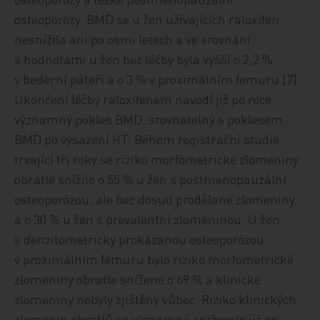
osteoporózy. BMD se u žen užívajících raloxifen
nesnížila ani po osmi letech a ve srovnání
s hodnotami u žen bez léčby byla vyšší o 2,2 %
v bederní páteři a o 3 % v proximálním femuru [7].
Ukončení léčby raloxifenem navodí již po roce
významný pokles BMD, srovnatelný s poklesem
BMD po vysazení HT. Během registrační studie
trvající tři roky se riziko morfometrické zlomeniny
obratle snížilo o 55 % u žen s postmenopauzální
osteoporózou, ale bez dosud prodělané zlomeniny,
a o 30 % u žen s prevalentní zlomeninou. U žen
s denzitometricky prokázanou osteoporózou
v proximálním femuru bylo riziko morfometrické
zlomeniny obratle snížené o 69 % a klinické
zlomeniny nebyly zjištěny vůbec. Riziko klinických
zlomenin obratlů se významně snižovalo již po