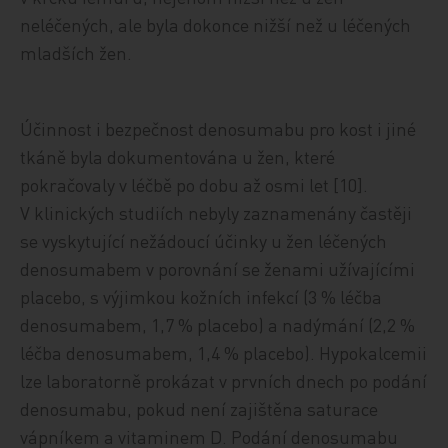
neléčených, ale byla dokonce nižší než u léčených
mladších žen.
Účinnost i bezpečnost denosumabu pro kost i jiné
tkáně byla dokumentována u žen, které
pokračovaly v léčbě po dobu až osmi let [10].
V klinických studiích nebyly zaznamenány častěji
se vyskytující nežádoucí účinky u žen léčených
denosumabem v porovnání se ženami užívajícími
placebo, s výjimkou kožních infekcí (3 % léčba
denosumabem, 1,7 % placebo) a nadýmání (2,2 %
léčba denosumabem, 1,4 % placebo). Hypokalcemii
lze laboratorně prokázat v prvních dnech po podání
denosumabu, pokud není zajištěna saturace
vápníkem a vitaminem D. Podání denosumabu