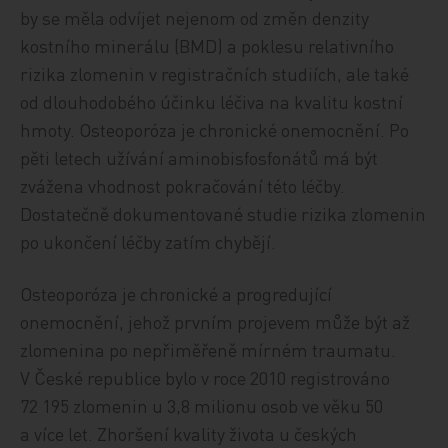
by se měla odvíjet nejenom od změn denzity
kostního minerálu (BMD) a poklesu relativního
rizika zlomenin v registračních studiích, ale také
od dlouhodobého účinku léčiva na kvalitu kostní
hmoty. Osteoporóza je chronické onemocnění. Po
pěti letech užívání aminobisfosfonátů má být
zvážena vhodnost pokračování této léčby.
Dostatečně dokumentované studie rizika zlomenin
po ukončení léčby zatím chybějí.
Osteoporóza je chronické a progredující
onemocnění, jehož prvním projevem může být až
zlomenina po nepřiměřeně mírném traumatu.
V České republice bylo v roce 2010 registrováno
72 195 zlomenin u 3,8 milionu osob ve věku 50
a více let. Zhoršení kvality života u českých