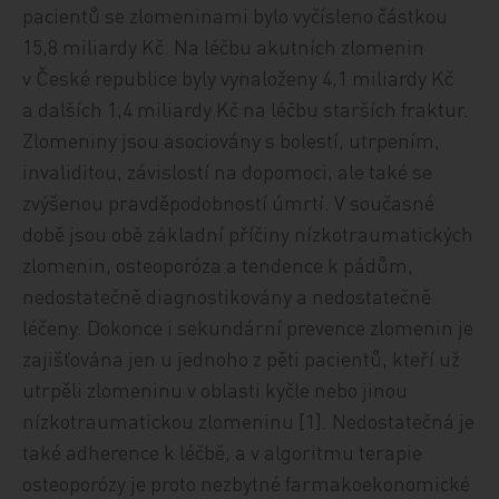
pacientů se zlomeninami bylo vyčísleno částkou
15,8 miliardy Kč. Na léčbu akutních zlomenin
v České republice byly vynaloženy 4,1 miliardy Kč
a dalších 1,4 miliardy Kč na léčbu starších fraktur.
Zlomeniny jsou asociovány s bolestí, utrpením,
invaliditou, závislostí na dopomoci, ale také se
zvýšenou pravděpodobností úmrtí. V současné
době jsou obě základní příčiny nízkotraumatických
zlomenin, osteoporóza a tendence k pádům,
nedostatečně diagnostikovány a nedostatečně
léčeny. Dokonce i sekundární prevence zlomenin je
zajišťována jen u jednoho z pěti pacientů, kteří už
utrpěli zlomeninu v oblasti kyčle nebo jinou
nízkotraumatickou zlomeninu [1]. Nedostatečná je
také adherence k léčbě, a v algoritmu terapie
osteoporózy je proto nezbytné farmakoekonomické