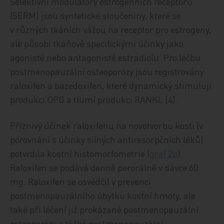
Selektivní modulátory estrogenních receptorů
(SERM) jsou syntetické sloučeniny, které se
v různých tkáních vážou na receptor pro estrogeny,
ale působí tkáňově specifickými účinky jako
agonisté nebo antagonisté estradiolu. Pro léčbu
postmenopauzální osteoporózy jsou registrovány
raloxifen a bazedoxifen, které dynamicky stimulují
produkci OPG a tlumí produkci RANKL [4].
Příznivý účinek raloxifenu na novotvorbu kosti (v
porovnání s účinky silných antiresorpčních léků)
potvrdila kostní histomorfometrie (
graf 2b
).
Raloxifen se podává denně perorálně v dávce 60
mg. Raloxifen se osvědčil v prevenci
postmenopauzálního úbytku kostní hmoty, ale
také při léčení již prokázané postmenopauzální
osteoporózy a těžké postmenopauzální