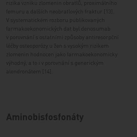
rizika vzniku zlomenin obratlů, proximálního
femuru a dalších neobratlových fraktur [13].
V systematickém rozboru publikovaných
farmakoekonomických dat byl denosumab
v porovnání s ostatními způsoby antiresorpční
léčby osteoporózy u žen s vysokým rizikem
zlomenin hodnocen jako farmakoekonomicky
výhodný, a to i v porovnání s generickým
alendronátem [14].
Aminobisfosfonáty