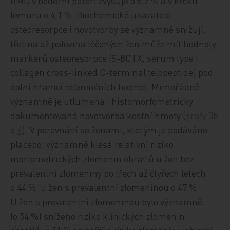
BMD v bederní páteři zvyšuje o 6,2 % a v krčku
femuru o 4,1 %. Biochemické ukazatele
osteoresorpce i novotvorby se významně snižují,
třetina až polovina léčených žen může mít hodnoty
markerů osteoresorpce (S-βCTX, serum type I
collagen cross-linked C-terminal telopeptide) pod
dolní hranicí referenčních hodnot. Mimořádně
významně je utlumena i histomorfometricky
dokumentovaná novotvorba kostní hmoty (
grafy 3b
a
4
). V porovnání se ženami, kterým je podáváno
placebo, významně klesá relativní riziko
morfometrických zlomenin obratlů u žen bez
prevalentní zlomeniny po třech až čtyřech letech
o 44 %, u žen s prevalentní zlomeninou o 47 %.
U žen s prevalentní zlomeninou bylo významně
(o 54 %) sníženo riziko klinických zlomenin