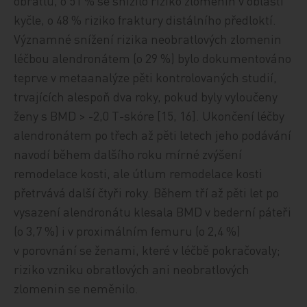
obratlů, o 51 % se snížilo riziko zlomenin v oblasti
kyčle, o 48 % riziko fraktury distálního předloktí.
Významné snížení rizika neobratlových zlomenin
léčbou alendronátem (o 29 %) bylo dokumentováno
teprve v metaanalýze pěti kontrolovaných studií,
trvajících alespoň dva roky, pokud byly vyloučeny
ženy s BMD > -2,0 T-skóre [15, 16]. Ukončení léčby
alendronátem po třech až pěti letech jeho podávání
navodí během dalšího roku mírné zvýšení
remodelace kosti, ale útlum remodelace kosti
přetrvává další čtyři roky. Během tří až pěti let po
vysazení alendronátu klesala BMD v bederní páteři
(o 3,7 %) i v proximálním femuru (o 2,4 %)
v porovnání se ženami, které v léčbě pokračovaly;
riziko vzniku obratlových ani neobratlových
zlomenin se neměnilo.