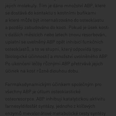
jejich molekuly. Tím je dáno množství ABP, které
se dostává do kontaktu s kostními buňkami
a které může být internalizováno do osteoklastu
a později zabudováno do kosti. Pokud je úsek kosti
v dalších měsících nebo letech znovu resorbován,
uplatní se uvolněný ABP opět inhibicí funkčních
osteoklastů, a to ve stupni, který odpovídá typu
(biologické účinnosti) a množství uvolněného ABP.
Po ukončení léčby různými ABP přetrvává jejich
účinek na kost různě dlouhou dobu.
Farmakodynamickým účinkem společným pro
všechny ABP je útlum osteoklastické
osteoresorpce. ABP inhibují katalytickou aktivitu
farnesyldifosfát syntázy, jednoho z klíčových
enzymů mevalonátové metabolické cesty syntézy