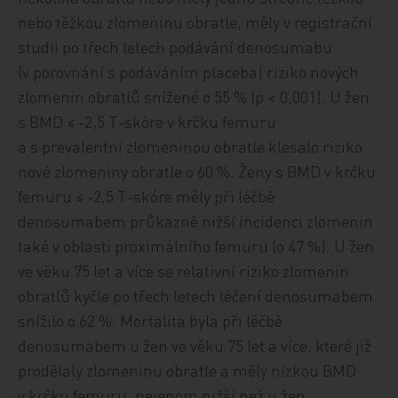
nebo těžkou zlomeninu obratle, měly v registrační
studii po třech letech podávání denosumabu
(v porovnání s podáváním placeba) riziko nových
zlomenin obratlů snížené o 55 % (p < 0,001). U žen
s BMD ≤ -2,5 T-skóre v krčku femuru
a s prevalentní zlomeninou obratle klesalo riziko
nové zlomeniny obratle o 60 %. Ženy s BMD v krčku
femuru ≤ -2,5 T-skóre měly při léčbě
denosumabem průkazně nižší incidenci zlomenin
také v oblasti proximálního femuru (o 47 %). U žen
ve věku 75 let a více se relativní riziko zlomenin
obratlů kyčle po třech letech léčení denosumabem
snížilo o 62 %. Mortalita byla při léčbě
denosumabem u žen ve věku 75 let a více, které již
prodělaly zlomeninu obratle a měly nízkou BMD
v krčku femuru, nejenom nižší než u žen