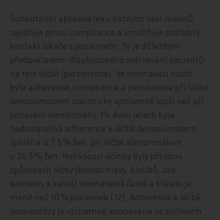
Subkutánní aplikace léku každých šest měsíců
zajišťuje plnou compliance a umožňuje potřebný
kontakt lékaře s pacientem. To je důležitým
předpokladem dlouhodobého setrvávání pacientů
na této léčbě (perzistence). Ve srovnávací studii
byla adherence, compliance a perzistence při léčbě
denosumabem statisticky významně lepší než při
podávání alendronátu. Po dvou letech byla
nedostatečná adherence k léčbě denosumabem
zjištěna u 7,5 % žen, při léčbě alendronátem
u 36,5 % žen. Nežádoucí účinky byly při obou
způsobech léčby (bolesti hlavy, kloubů, zad,
končetin a kašel) srovnatelně časté a hlásilo je
méně než 10 % pacientek [12]. Adherence k léčbě
osteoporózy je významně asociována se snížením