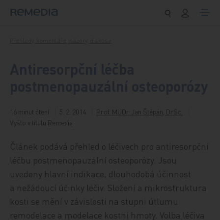
Přeskočit na obsah
Přehledy, komentáře, názory, diskuse
Antiresorpční léčba
postmenopauzální osteoporózy
16 minut čtení
5. 2. 2014
Prof. MUDr. Jan Štěpán, DrSc.
Vyšlo v titulu
Remedia
Článek podává přehled o léčivech pro antiresorpční
léčbu postmenopauzální osteoporózy. Jsou
uvedeny hlavní indikace, dlouhodobá účinnost
a nežádoucí účinky léčiv. Složení a mikrostruktura
kosti se mění v závislosti na stupni útlumu
remodelace a modelace kostní hmoty. Volba léčiva