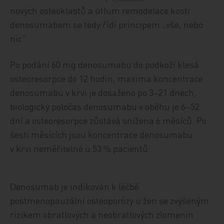
nových osteoklastů a útlum remodelace kosti
denosumabem se tedy řídí principem „vše, nebo
nic“.
Po podání 60 mg denosumabu do podkoží klesá
osteoresorpce do 12 hodin, maxima koncentrace
denosumabu v krvi je dosaženo po 3–21 dnech,
biologický poločas denosumabu v oběhu je 6–52
dní a osteoresorpce zůstává snížena 6 měsíců. Po
šesti měsících jsou koncentrace denosumabu
v krvi neměřitelné u 53 % pacientů.
Denosumab je indikován k léčbě
postmenopauzální osteoporózy u žen se zvýšeným
rizikem obratlových a neobratlových zlomenin