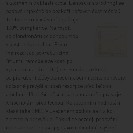
a zlomenin v oblasti kyčle. Denosumab (60 mg) se
podává injekčně do podkoží každých šest měsíců.
Tento režim
podávání zajišťuje
100% compliance. Na rozdíl
od alendronátu se denosumab
v kosti nekumuluje. Proto
(na rozdíl od pokračujícího
útlumu remodelace kosti po
vysazení alendronátu) se remodelace kosti
po přerušení léčby denosumabem rychle obnovuje,
dočasně převýší stupeň resorpce před léčbou
a během 18 až 24 měsíců se spontánně upravuje
k hodnotám před léčbou. Ke vstupním hodnotám
klesá také BMD. V uvedeném období se riziko
zlomenin nezvyšuje. Pokud se později podávání
denosumabu opakuje, navodí obdobné zvýšení