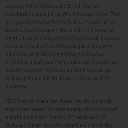
objevují různé nežádoucí účinky) mají být
individuální podle klinického stavu pacientky. Ženy
po hysterektomii ve fertilním věku mohou užívat
kontinuálně estrogen v dávce účinné k prevenci
úbytku kostní hmoty, ostatní ženy musejí dostávat
cyklicky nebo kontinuálně estrogen a progestin.
V každém případě má být léčba zajišťována
z indikace a pod vedením gynekologa. Bezpečnost
kombinované HT závisí na správné indikaci po
zvážení přínosů a rizik, která je třeba vysvětlit
pacientce.
HT/ET spolehlivě a bez ohledu na věk upravuje
kostní remodelaci do premenopauzálních hodnot
a stabilizuje kostní hmotu. Při léčbě se BMD
zvyšuje průměrně o 2 % v páteři a o 1 % v krčku