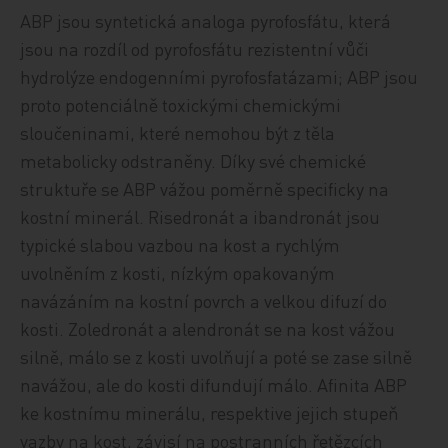
ABP jsou syntetická analoga pyrofosfátu, která
jsou na rozdíl od pyrofosfátu rezistentní vůči
hydrolýze endogenními pyrofosfatázami; ABP jsou
proto potenciálně toxickými chemickými
sloučeninami, které nemohou být z těla
metabolicky odstraněny. Díky své chemické
struktuře se ABP vážou poměrně specificky na
kostní minerál. Risedronát a ibandronát jsou
typické slabou vazbou na kost a rychlým
uvolněním z kosti, nízkým opakovaným
navázáním na kostní povrch a velkou difuzí do
kosti. Zoledronát a alendronát se na kost vážou
silně, málo se z kosti uvolňují a poté se zase silně
navážou, ale do kosti difundují málo. Afinita ABP
ke kostnímu minerálu, respektive jejich stupeň
vazby na kost, závisí na postranních řetězcích