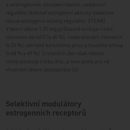
a androgenním účinkem tibolon, selektivní
regulátor tkáňové estrogenní aktivity (selective
tissue estrogenic activity regulator, STEAR).
V denní dávce 1,25 mg průkazně snižuje riziko
zlomenin obratlů (o 45 %), neobratlových zlomenin
(o 26 %), ale také karcinomu prsu a tlustého střeva
(o 68 % a 69 %). U starších žen však tibolon
zdvojnásobuje riziko iktu, a není proto pro ně
vhodným lékem osteoporózy [6].
Selektivní modulátory
estrogenních receptorů