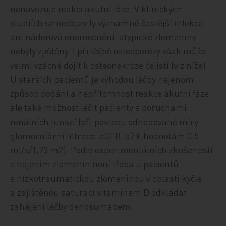
nenavozuje reakci akutní fáze. V klinických
studiích se neobjevily významně častější infekce
ani nádorová onemocnění, atypické zlomeniny
nebyly zjištěny. I při léčbě osteoporózy však může
velmi vzácně dojít k osteonekróze čelisti (viz níže).
U starších pacientů je výhodou léčby nejenom
způsob podání a nepřítomnost reakce akutní fáze,
ale také možnost léčit pacienty s poruchami
renálních funkcí (při poklesu odhadované míry
glomerulární filtrace, eGFR, až k hodnotám 0,5
ml/s/1,73 m2). Podle experimentálních zkušeností
s hojením zlomenin není třeba u pacientů
s nízkotraumatickou zlomeninou v oblasti kyčle
a zajištěnou saturací vitaminem D odkládat
zahájení léčby denosumabem.