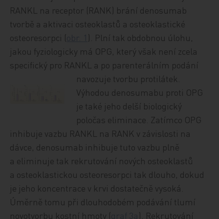
RANKL na receptor (RANK) brání denosumab
tvorbě a aktivaci osteoklastů a osteoklastické
osteoresorpci (
obr. 1
). Plní tak obdobnou úlohu,
jakou fyziologicky má OPG, který však není zcela
specifický pro RANKL a po parenterálním podání
navozuje tvorbu prot
ilátek.
Výhodou denosumabu proti OPG
je také jeho delší biologický
poločas eliminace. Zatímco OPG
inhibuje vazbu RANKL na RANK v závislosti na
dávce, denosumab inhibuje tuto vazbu plně
a eliminuje tak rekrutování nových osteoklastů
a osteoklastickou osteoresorpci tak dlouho, dokud
je jeho koncentrace v krvi dostatečně vysoká.
Úměrně tomu při dlouhodobém podávání tlumí
novotvorbu kostní hmoty (
graf 3a
). Rekrutování