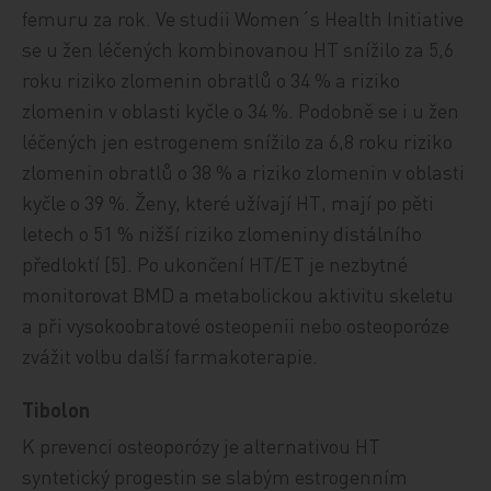
femuru za rok. Ve studii Women´s Health Initiative
se u žen léčených kombinovanou HT snížilo za 5,6
roku riziko zlomenin obratlů o 34 % a riziko
zlomenin v oblasti kyčle o 34 %. Podobně se i u žen
léčených jen estrogenem snížilo za 6,8 roku riziko
zlomenin obratlů o 38 % a riziko zlomenin v oblasti
kyčle o 39 %. Ženy, které užívají HT, mají po pěti
letech o 51 % nižší riziko zlomeniny distálního
předloktí [5]. Po ukončení HT/ET je nezbytné
monitorovat BMD a metabolickou aktivitu skeletu
a při vysokoobratové osteopenii nebo osteoporóze
zvážit volbu další farmakoterapie.
Tibolon
K prevenci osteoporózy je alternativou HT
syntetický progestin se slabým estrogenním