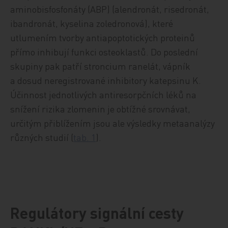
aminobisfosfonáty (ABP) (alendronát, risedronát,
ibandronát, kyselina zoledronová), které
utlumením tvorby antiapoptotických proteinů
přímo inhibují funkci osteoklastů. Do poslední
skupiny pak patří stroncium ranelát, vápník
a dosud neregistrované inhibitory katepsinu K.
Účinnost jednotlivých antiresorpčních léků na
snížení rizika zlomenin je obtížné srovnávat,
určitým přiblížením jsou ale výsledky metaanalýzy
různých studií (
tab. 1
).
Regulátory signální cesty