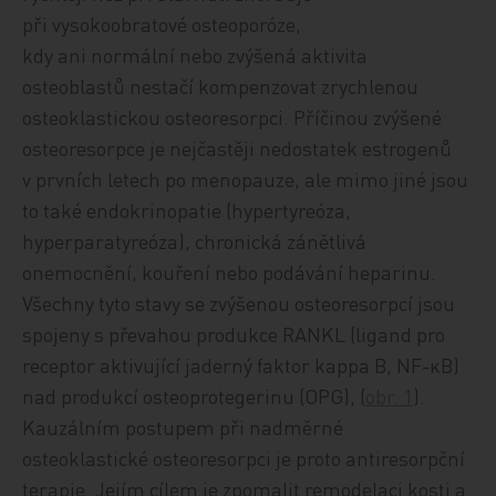
při vysokoobratové osteoporóze,
kdy ani normální nebo zvýšená aktivita
osteoblastů nestačí kompenzovat zrychlenou
osteoklastickou osteoresorpci. Příčinou zvýšené
osteoresorpce je nejčastěji nedostatek estrogenů
v prvních letech po menopauze, ale mimo jiné jsou
to také endokrinopatie (hypertyreóza,
hyperparatyreóza), chronická zánětlivá
onemocnění, kouření nebo podávání heparinu.
Všechny tyto stavy se zvýšenou osteoresorpcí jsou
spojeny s převahou produkce RANKL (ligand pro
receptor aktivující jaderný faktor kappa B, NF-κB)
nad produkcí osteoprotegerinu (OPG), (
obr. 1
).
Kauzálním postupem při nadměrné
osteoklastické osteoresorpci je proto antiresorpční
terapie. Jejím cílem je zpomalit remodelaci kosti a