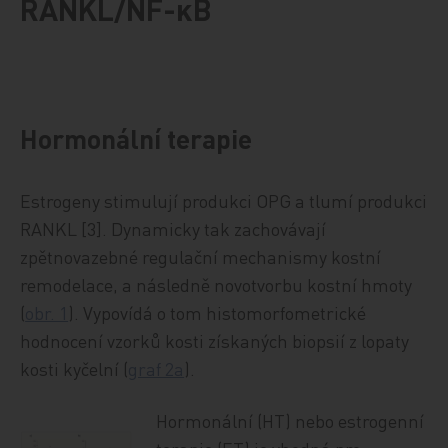
RANKL/NF-κB
Hormonální terapie
Estrogeny stimulují produkci OPG a tlumí produkci
RANKL [3]. Dynamicky tak zachovávají
zpětnovazebné regulační mechanismy kostní
remodelace, a následně novotvorbu kostní hmoty
(
obr. 1
). Vypovídá o tom histomorfometrické
hodnocení vzorků kosti získaných biopsií z lopaty
kosti kyčelní (
graf 2a
).
Hormonální (HT) nebo estrogenní