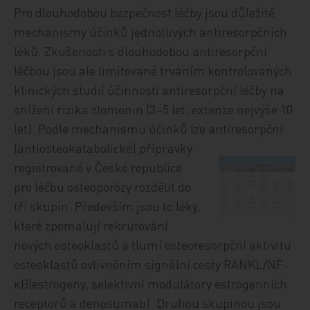
Pro dlouhodobou bezpečnost léčby jsou důležité
mechanismy účinků jednotlivých antiresorpčních
léků. Zkušenosti s dlouhodobou antiresorpční
léčbou jsou ale limitované trváním kontrolovaných
klinických studií účinnosti antiresorpční léčby na
snížení rizika zlomenin (3–5 let, extenze nejvýše 10
let). Podle mechanismu účinků lze antiresorpční
(antiosteokataboli
cké) přípravky
registrované v České republice
pro léčbu osteoporózy rozdělit do
tří skupin. Především jsou to léky,
které zpomalují rekrutování
nových osteoklastů a tlumí osteoresorpční aktivitu
osteoklastů ovlivněním signální cesty RANKL/NF-
κB(estrogeny, selektivní modulátory estrogenních
receptorů a denosumab). Druhou skupinou jsou