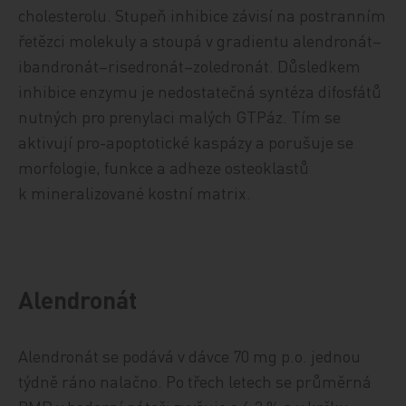
cholesterolu. Stupeň inhibice závisí na postranním
řetězci molekuly a stoupá v gradientu alendronát–
ibandronát–risedronát–zoledronát. Důsledkem
inhibice enzymu je nedostatečná syntéza difosfátů
nutných pro prenylaci malých GTPáz. Tím se
aktivují pro-apoptotické kaspázy a porušuje se
morfologie, funkce a adheze osteoklastů
k mineralizované kostní matrix.
Alendronát
Alendronát se podává v dávce 70 mg p.o. jednou
týdně ráno nalačno. Po třech letech se průměrná