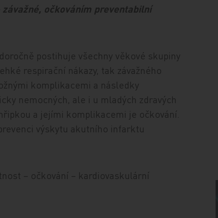
 závažné, očkováním preventabilní
ždoročně postihuje všechny věkové skupiny
ehké respirační nákazy, tak závažného
možnými komplikacemi a následky
icky nemocných, ale i u mladých zdravých
řipkou a jejími komplikacemi je očkování.
prevenci výskytu akutního infarktu
nost – očkování – kardiovaskulární