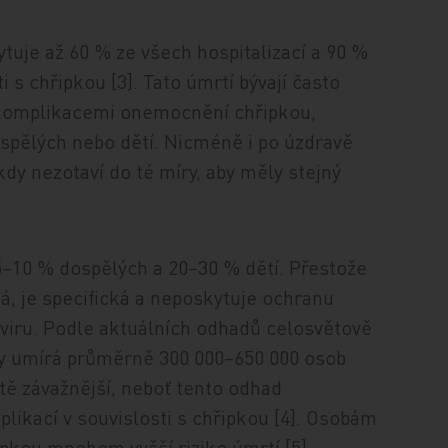
tuje až 60 % ze všech hospitalizací a 90 %
i s chřipkou [3]. Tato úmrtí bývají často
komplikacemi onemocnění chřipkou,
ospělých nebo dětí. Nicméně i po úzdravě
kdy nezotaví do té míry, aby měly stejný
–10 % dospělých a 20–30 % dětí. Přestože
, je specifická a neposkytuje ochranu
 viru. Podle aktuálních odhadů celosvětově
ky umírá průměrně 300 000–650 000 osob
tě závažnější, neboť tento odhad
likací v souvislosti s chřipkou [4]. Osobám
pkou mnohem vyšší riziko úmrtí [5].