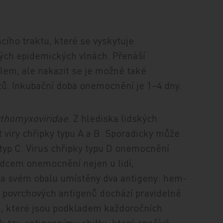
cího traktu, které se vyskytuje
lých epidemických vlnách. Přenáší
em, ale nakazit se je možné také
ů. Inkubační doba onemocnění je 1–4 dny.
thomyxoviridae
. Z hlediska lidských
iry chřipky typu A a B. Sporadicky může
yp C. Virus chřipky typu D onemocnění
odcem onemocnění nejen u lidí,
 na svém obalu umístěny dva antigeny: hem­
hto povrchových antigenů dochází pravidelně
u, které jsou podkladem každoročních
k tzv. antigennímu shiftu, který spočívá