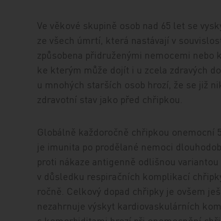
Ve věkové skupině osob nad 65 let se vysky
ze všech úmrtí, která nastávají v souvislost
způsobena přidruženými nemocemi nebo 
ke kterým může dojít i u zcela zdravých d
u mnohých starších osob hrozí, že se již ni
zdravotní stav jako před chřipkou.
Globálně každoročně chřipkou onemocní 5
je imunita po prodělané nemoci dlouhodobá
proti nákaze antigenně odlišnou variantou
v důsledku respiračních komplikací chřip
ročně. Celkový dopad chřipky je ovšem ješ
nezahrnuje výskyt kardiovaskulárních komp
s komorbiditami hrozí při onemocnění chři