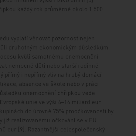
hřipkou každý rok průměrně okolo 1 500
du vyplatí věnovat pozornost nejen
é kvůli druhotným ekonomickým důsledkům.
 procesu kvůli samotnému onemocnění
vat nemocné děti nebo starší rodinné
ý přímý i nepřímý vliv na hrubý domácí
likace, absence ve škole nebo v práci
 v důsledku onemocnění chřipkou vede
ropské unie ve výši 6–14 miliard eur.
skupinách do úrovně 75% proočkovanosti by
y již realizovanému očkování se v EU
ů eur [9]. Razantnější celospolečenský