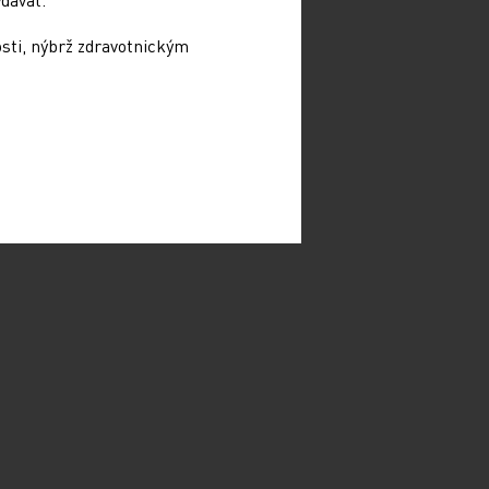
osti, nýbrž zdravotnickým