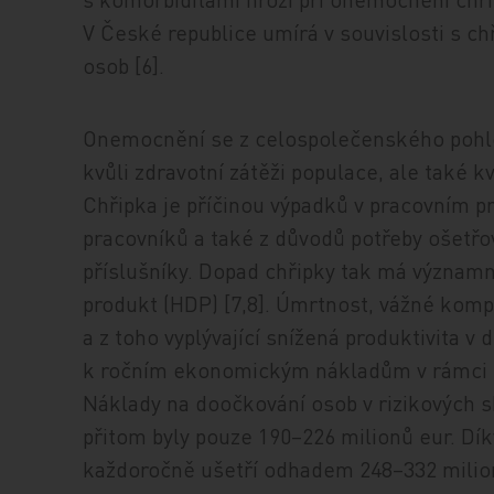
V České republice umírá v souvislosti s c
osob [6].
Onemocnění se z celospolečenského pohle
kvůli zdravotní zátěži populace, ale tak
Chřipka je příčinou výpadků v pracovním
pracovníků a také z důvodů potřeby ošetřo
příslušníky. Dopad chřipky tak má významn
produkt (HDP) [7,8]. Úmrtnost, vážné komp
a z toho vyplývající snížená produktivita
k ročním ekonomickým nákladům v rámci Ev
Náklady na doočkování osob v rizikových 
přitom byly pouze 190–226 milionů eur. Dík
každoročně ušetří odhadem 248–332 milion