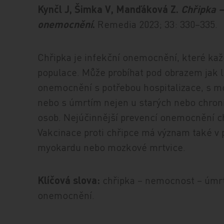
Kynčl J, Šimka V, Manďáková Z.
Chřipka –
onemocnění
.
Remedia 2023; 33: 330–335.
Chřipka je infekční onemocnění, které ka
populace. Může probíhat pod obrazem jak l
onemocnění s potřebou hospitalizace, s 
nebo s úmrtím nejen u starých nebo chron
osob. Nejúčinnější prevencí onemocnění ch
Vakcinace proti chřipce má význam také v 
myokardu nebo mozkové mrtvice.
Klíčová slova:
chřipka – nemocnost – úmrt
onemocnění.