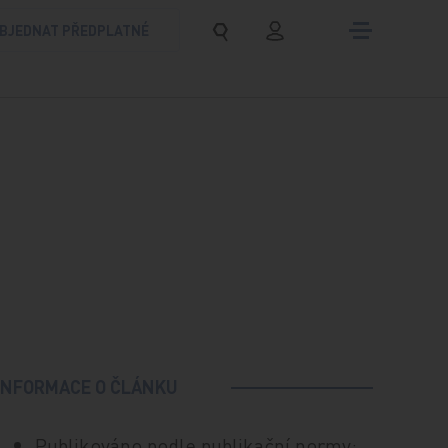
BJEDNAT PŘEDPLATNÉ
INFORMACE O ČLÁNKU
Publikováno podle publikační normy: