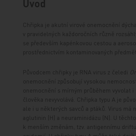
Úvod
Chřipka je akutní virové onemocnění dýcha
v pravidelných každoročních různě rozsáh
se především kapénkovou cestou a aerosol
prostřednictvím kontaminovaných předmět
Původcem chřipky je RNA virus z čeledi
Or
onemocnění způsobují vysokou nemocnost v
onemocnění s mírným průběhem vyvolat i t
člověka nevyvolává. Chřipka typu A je pův
ale i u některých savců a ptáků. Virus má
aglu­ti­nin (H) a neuraminidázu (N). U těc
k menším změnám, tzv. antigennímu drift
epidemií. U chřipky typu A může také dojít 