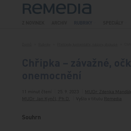
Přeskočit na obsah
Z NOVINEK
ARCHIV
RUBRIKY
SPECIÁLY
Domů
Rubriky
Přehledy, komentáře, názory, diskuse
Chř
Chřipka – závažné, oč
onemocnění
11 minut čtení
25. 9. 2023
MUDr. Zdenka Manďá
MUDr. Jan Kynčl, Ph.D.
Vyšlo v titulu
Remedia
Souhrn