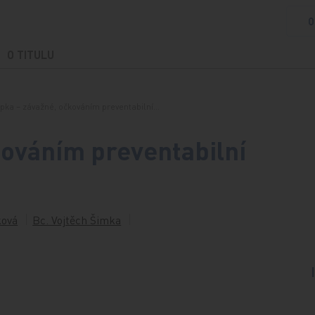
O
O TITULU
ipka – závažné, očkováním preventabilní…
kováním preventabilní
ková
Bc. Vojtěch Šimka