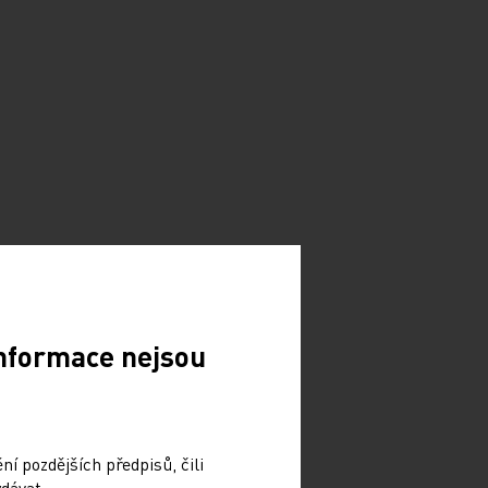
Informace nejsou
í pozdějších předpisů, čili
dávat.