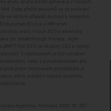
vky první, druhé a třetí generace v různých
 MM. Doba přežití pacientů se za poslední
 že ve většině případů dochází k relapsům
. Elotuzumab (Elo) je u MM první
inickou praxi; v roce 2015 ji americký
 jako tzv. breakthrough therapy. Jejím
SLAMF7 (též CS1) ze skupiny CD2 a rodiny
olecule). V současnosti je Elo schválen
nalidomidem, nebo s pomalidomidem pro
o proti jiným testovaným protilátkám je
eakce, které uvádějí v malém procentu
zvládnutelné.
multiple myeloma. Remedia 2020; 30: 287–