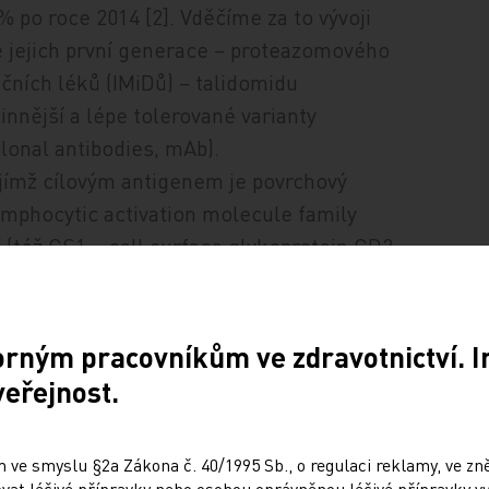
 po roce 2014 [2]. Vděčíme za to vývoji
ve jejich první generace − proteazomového
čních léků (IMiDů) − talidomidu
účinnější a lépe tolerované varianty
lonal antibodies, mAb).
jímž cílovým antigenem je povrchový
ymphocytic activation molecule family
(též CS1 – cell surface glykoprotein CD2,
presí na plazmatických buňkách a NK
s). Více než 95 % plazmocytů kostní dřeně
omna u všech podtypů myelomových populací
orným pracovníkům ve zdravotnictví. 
na počtu předchozích linií terapie [3]. Při
veřejnost.
7 na ostatních buňkách Elo selektivně
fekty.
 ve smyslu §2a Zákona č. 40/1995 Sb., o regulaci reklamy, ve zněn
 NK buňkami mediovanou na protilátkách
at léčivé přípravky nebo osobou oprávněnou léčivé přípravky vy