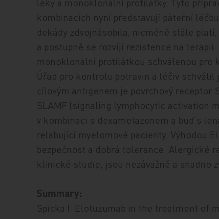
léky a monoklonální protilátky. Tyto přípra
kombinacích nyní představují páteřní léčbu
dekády zdvojnásobila, nicméně stále platí,
a postupně se rozvíjí rezistence na terapii
monoklonální protilátkou schválenou pro kl
Úřad pro kontrolu potravin a léčiv schválil
cílovým antigenem je povrchový receptor 
SLAMF (signaling lymphocytic activation m
v kombinaci s dexametazonem a buď s le
relabující myelomové pacienty. Výhodou El
bezpečnost a dobrá tolerance. Alergické r
klinické studie, jsou nezávažné a snadno 
Summary:
Spicka I. Elotuzumab in the treatment of 