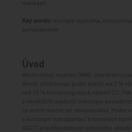
managed.
Key words:
multiple myeloma, monoclonal
pomalidomide
Úvod
Mnohočetný myelom (MM), charakterizovaný
dřeně, představuje podle analýz asi 2 % v
než 15 % hematologických nádorů [1]. Pok
z největších úspěchů onkologie posledních 
za oněch dvacet let zdvojnásobila. Podle n
s autologní transplantací kmenových buněk
ASCT) pravděpodobnost pětiletého období b