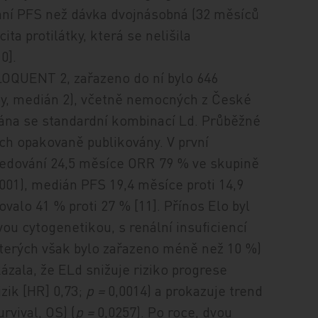
ání PFS než dávka dvojnásobná (32 měsíců
ita protilátky, která se nelišila
0].
ELOQUENT 2, zařazeno do ní bylo 646
by, medián 2), včetně nemocných z České
vána se standardní kombinací Ld. Průběžné
ech opakovaně publikovány. V první
ledování 24,5 měsíce ORR 79 % ve skupině
,001), medián PFS 19,4 měsíce proti 14,9
ovalo 41 % proti 27 % [11]. Přínos Elo byl
vou cytogenetikou, s renální insuficiencí
terých však bylo zařazeno méně než 10 %)
kázala, že ELd snižuje riziko progrese
zik [HR] 0,73;
p =
0,0014) a prokazuje trend
rvival, OS) (
p =
0,0257). Po roce, dvou