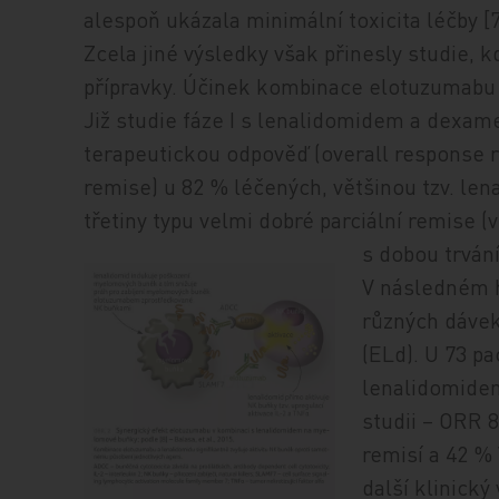
alespoň ukázala minimální toxicita léčby [7
Zcela jiné výsledky však přinesly studie, k
přípravky. Účinek kombinace elotuzumabu 
Již studie fáze I s lenalidomidem a dexa
terapeutickou odpověď (overall response ra
remise) u 82 % léčených, většinou tzv. len
třetiny typu velmi dobré parciální remise (
s dobou trvání
V následném h
různých dávek
(ELd). U 73 p
lenalidomidem
studii – ORR 
remisí a 42 %
další klinický