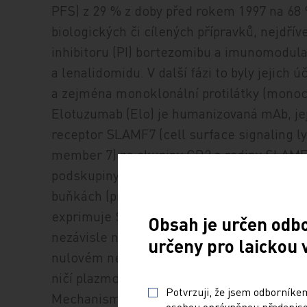
PFS) z 29 % z doby před rokem 1997 na 68 %
biologických či cílených přípravků, nejdří
inhibitoru (PI) bortezomibu a imunomodula
a lenalidomidu. V další fázi to byly jejich 
a zejména monoklonální protilátky (monoc
Elotuzumab (Elo) je humanizovaná mAb, je
receptor SLAMF7 (cell surface signaling l
member 7) ze skupiny CD2 a rodiny SLAMF 
podskupiny 1), glykoprotein s vysokou ex
buňkách (přirození zabíječi, natural killer
exprimuje SLAMF7 a tato exprese je přít
Obsah je určen odb
nezávisle na cytogenetických změnách nebo 
určeny pro laickou 
nulovém nebo velmi nízkém výskytu SLAMF
ničí plazmocyty s minimálními vedlejšími e
Potvrzuji, že jsem odborníkem
Mechanismy účinku elotuzumabu zahrnují
osobou oprávněnou předepisov