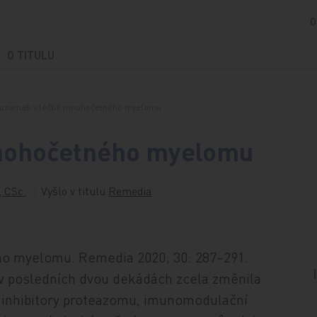
O
O TITULU
tuzumab v léčbě mnohočetného myelomu
mnohočetného myelomu
, CSc.
Vyšlo v titulu
Remedia
ho myelomu. Remedia 2020; 30: 287–291.
 posledních dvou dekádách zcela změnila
ou inhibitory proteazomu, imunomodulační