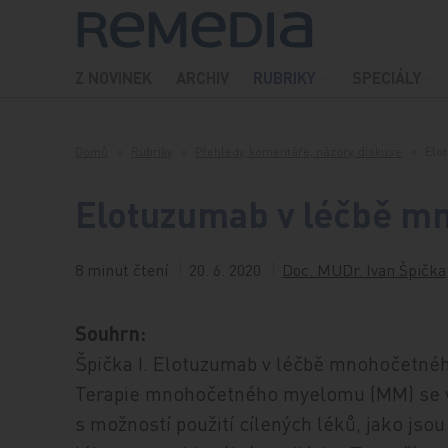
Přeskočit na obsah
Z NOVINEK
ARCHIV
RUBRIKY
SPECIÁLY
Domů
Rubriky
Přehledy, komentáře, názory, diskuse
Elo
Elotuzumab v léčbě 
8 minut čtení
20. 6. 2020
Doc. MUDr. Ivan Špička
Souhrn:
Špička I. Elotuzumab v léčbě mnohočetné
Terapie mnohočetného myelomu (MM) se v
s možností použití cílených léků, jako js