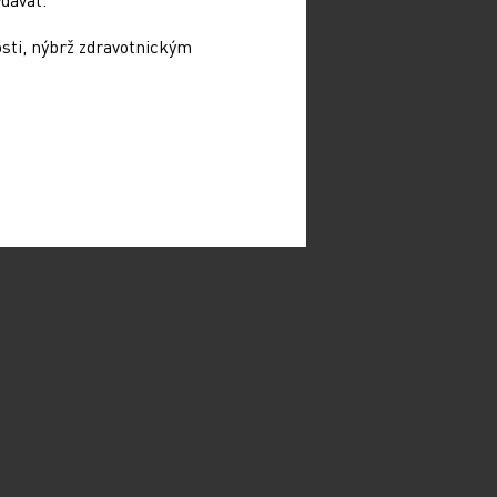
osti, nýbrž zdravotnickým