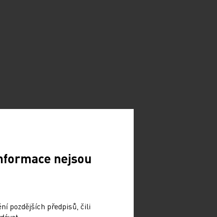
Informace nejsou
í pozdějších předpisů, čili
dávat.