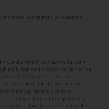
 antibodies, elotuzumab ,lenalidomide,
 klonální proliferací plazmocytů kostní
šech nově diagnostikovaných malignit a více
roky v léčbě MM patří k jednomu
dvou desetiletí, doba přežití pacientů se
edávné analýzy vzrostla u pacientů
 (autologous stem cell transplantation,
ez progrese (progression free survival,