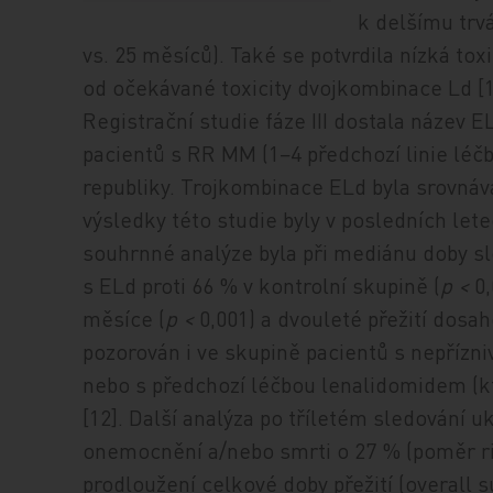
k delšímu trv
vs. 25 měsíců). Také se potvrdila nízká toxic
od očekávané toxicity dvojkombinace Ld [1
Registrační studie fáze III dostala název 
pacientů s RR MM (1−4 předchozí linie léč
republiky. Trojkombinace ELd byla srovná
výsledky této studie byly v posledních let
souhrnné analýze byla p
ři mediánu doby s
s ELd proti 66 % v kontrolní skupině (
p
<
0
měsíce (
p
<
0,001) a dvouleté přežití dosah
pozorován i ve skupině pacientů s nepřízni
nebo s předchozí léčbou lenalidomidem (k
[12]. Další analýza po tříletém sledování u
onemocnění a/nebo smrti o 27 % (poměr ri
prodloužení celkové doby přežití (overall su