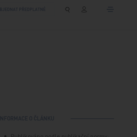
BJEDNAT PŘEDPLATNÉ
INFORMACE O ČLÁNKU
Publikováno podle publikační normy: