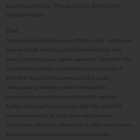
a aplikace kyslíku. Přínos dalších látek zatím
nebyl prokázán.
Úvod
Terapie primární plicní hypertenze (PPH) je velmi
obtížná a pro
pacienta i lékaře stresující, protože léčebné možnosti, které
máme k dispozici, nejsou zdaleka uspokojivé. Cílem léčby PPH
je ovlivnění symptomů a prodloužení života nemocných. V
léčbě PPH se používají blokátory kalciových kanálů,
antikoagulancia, diuretika, pozitivně inotropní látky,
epoprostenol podávaný dlouhodobě nitrožilně a aplikace
kyslíku. Opakovaně byly testovány i další látky, především
různá vazodilatancia, ale jejich přínos nebyl prokázán
(acetylcholin, a-blokátory, inhibitory ACE, přímá vazodilatancia,
inhibitory blokátorů serotoninových receptorů apod.).