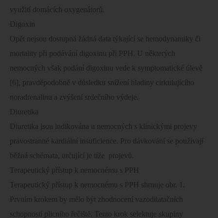
využití domácích oxygenátorů.
Digoxin
Opět nejsou dostupná žádná data týkající se hemodynamiky či
mortality při podávání digoxinu při PPH. U některých
nemocných však podání digoxinu vede k symptomatické úlevě
[6], pravděpodobně v důsledku snížení hladiny cirkulujícího
noradrenalinu a zvýšení srdečního výdeje.
Diuretika
Diuretika jsou indikována u nemocných s klinickými projevy
pravostranné kardiální insuficience. Pro dávkování se používají
běžná schémata, určující je tíže
projevů.
Terapeutický přístup k nemocnému s PPH
Terapeutický přístup k nemocnému s PPH shrnuje obr. 1.
Prvním krokem by mělo být zhodnocení vazodilatačních
schopností plicního řečiště. Tento krok selektuje skupiny