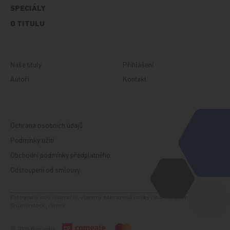
SPECIÁLY
O TITULU
Naše tituly
Přihlášení
Autoři
Kontakt
Ochrana osobních údajů
Podmínky užití
Obchodní podmínky předplatného
Odstoupení od smlouvy
Fotografie jsou ilustrační, všechny zobrazené osoby jsou modelem. Zdroj:
Shutterstock, iStock.
© 2026 Remedia