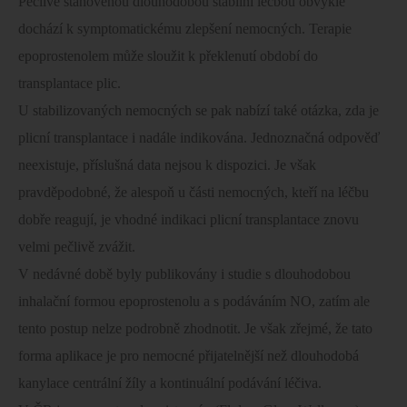
Pečlivě stanovenou dlouhodobou stabilní léčbou obvykle
dochází k symptomatickému zlepšení nemocných. Terapie
epoprostenolem může sloužit k překlenutí období do
transplantace plic.
U stabilizovaných nemocných se pak nabízí také otázka, zda je
plicní transplantace i nadále indikována. Jednoznačná odpověď
neexistuje, příslušná data nejsou k dispozici. Je však
pravděpodobné, že alespoň u části nemocných, kteří na léčbu
dobře reagují, je vhodné indikaci plicní transplantace znovu
velmi pečlivě zvážit.
V nedávné době byly publikovány i studie s dlouhodobou
inhalační formou epoprostenolu a s podáváním NO, zatím ale
tento postup nelze podrobně zhodnotit. Je však zřejmé, že tato
forma aplikace je pro nemocné přijatelnější než dlouhodobá
kanylace centrální žíly a kontinuální podávání léčiva.