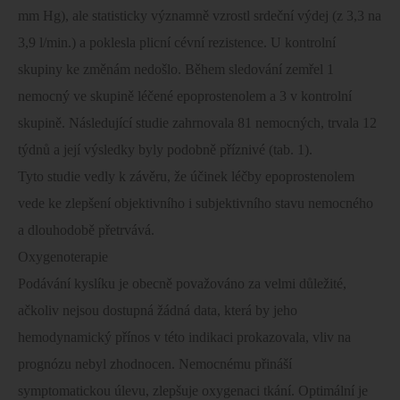
mm
Hg), ale statisticky významně vzrostl srdeční výdej (z 3,3 na
3,9 l/min.) a poklesla plicní cévní rezistence. U kontrolní
skupiny ke změnám nedošlo. Během sledování zemřel 1
nemocný ve skupině léčené epoprostenolem a 3 v kontrolní
skupině. Následující studie zahrnovala 81 nemocných, trvala 12
týdnů a její výsledky byly podobně příznivé (tab. 1).
Tyto studie vedly k závěru, že účinek léčby epoprostenolem
vede ke zlepšení objektivního i subjektivního stavu nemocného
a dlouhodobě přetrvává.
Oxygenoterapie
Podávání kyslíku je obecně považováno za velmi důležité,
ačkoliv nejsou dostupná žádná data, která by jeho
hemodynamický přínos v této indikaci prokazovala, vliv na
prognózu nebyl zhodnocen. Nemocnému přináší
symptomatickou úlevu, zlepšuje oxygenaci tkání. Optimální je