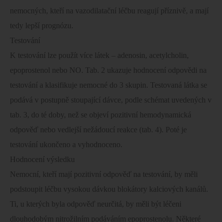
nemocných, kteří na vazodilatační léčbu reagují příznivě, a mají
tedy lepší prognózu.
Testování
K testování lze použít více látek – adenosin, acetylcholin,
epoprostenol nebo NO. Tab. 2 ukazuje hodnocení odpovědi na
testování a klasifikuje nemocné do 3 skupin. Testovaná látka se
podává v postupně stoupající dávce, podle schémat uvedených v
tab. 3, do té doby, než se objeví pozitivní hemodynamická
odpověď nebo vedlejší nežádoucí reakce (tab. 4). Poté je
testování ukončeno a vyhodnoceno.
Hodnocení výsledku
Nemocní, kteří mají pozitivní odpověď na testování, by měli
podstoupit léčbu vysokou dávkou blokátory kalciových kanálů.
Ti, u kterých byla odpověď neurčitá, by měli být léčeni
dlouhodobým nitrožilním podáváním epoprostenolu. Některé