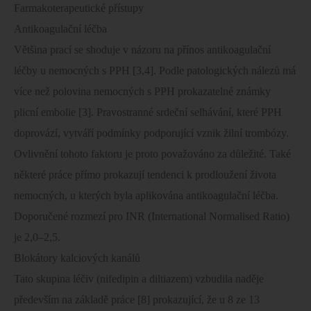
Farmakoterapeutické přístupy
Antikoagulační léčba
Většina prací se shoduje v názoru na přínos antikoagulační
léčby u nemocných s PPH [3,4]. Podle patologických nálezů má
více než polovina nemocných s PPH prokazatelné známky
plicní embolie [3]. Pravostranné srdeční selhávání, které PPH
doprovází, vytváří podmínky podporující vznik žilní trombózy.
Ovlivnění tohoto faktoru je proto považováno za důležité. Také
některé práce přímo prokazují tendenci k prodloužení života
nemocných, u kterých byla aplikována antikoagulační léčba.
Doporučené rozmezí pro INR (International Normalised Ratio)
je 2,0–2,5.
Blokátory kalciových kanálů
Tato skupina léčiv (nifedipin a diltiazem) vzbudila naděje
především na základě práce [8] prokazující, že u 8 ze 13