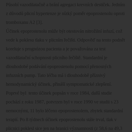
Působí vazodilatačně a brání agregaci krevních destiček. Jedním
z důvodů plicní hypertenze je nízký poměr epoprostenolu oproti
tromboxanu A2 [3].
Účinek epoprostenolu může být otestován nitrožilní infuzí, což
vede k poklesu tlaku v plicním řečišti. Odpověď na tento podnět
koreluje s prognózou pacienta a je považována za test
vazodilatační schopnosti plicního řečiště. Standardní je
dlouhodobé podávání epoprostenolu pomocí přenosných
infuzních pump. Tato léčba má i dlouhodobě příznivý
hemodynamický účinek, přináší symptomatické zlepšení.
Poprvé byl
tento účinek popsán v roce 1984, další studie
pochází z roku 1987, potvrzen byl v roce 1990 ve studii s 23
nemocnými, 11 bylo léčeno epoprostenolem, zbytek standardní
terapií. Po 8 týdnech účinek epoprostenolu stále trval, tlak v
plicnici poklesl sice jen na hranici významnosti (z 58,6 na
49,3