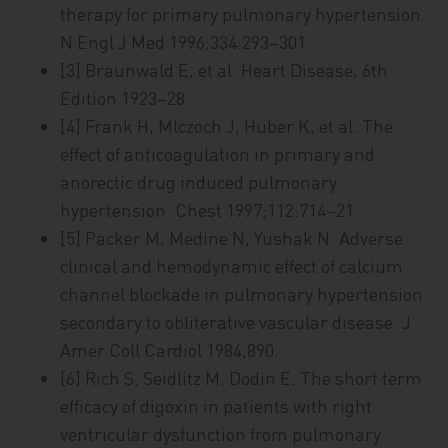
therapy for primary pulmonary hypertension.
N Engl J Med 1996;334:293–301.
[3] Braunwald E, et al. Heart Disease, 6th
Edition 1923–28.
[4] Frank H, Mlczoch J, Huber K, et al. The
effect of anticoagulation in primary and
anorectic drug induced pulmonary
hypertension. Chest 1997;112:714–21.
[5] Packer M, Medine N, Yushak N. Adverse
clinical and hemodynamic effect of calcium
channel blockade in pulmonary hypertension
secondary to obliterative vascular disease. J
Amer Coll Cardiol 1984;890.
[6] Rich S, Seidlitz M, Dodin E. The short term
efficacy of digoxin in patients with right
ventricular dysfunction from pulmonary