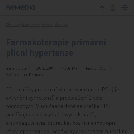
Přeskočit na obsah
Přehledy, komentáře, názory, diskuse
Farmakoterapie primární
plicní hypertenze
4 minuty čtení
20. 4. 2009
MUDr. Martin Herold, CSc.
Vyšlo v titulu
Remedia
Cílem léčby primární plicní hypertenze (PPH) je
ovlivnění symptomů a prodloužení života
nemocných. V současné době se v léčbě PPH
používají blokátory kalciových kanálů,
antikoagulancia, diuretika, pozitivně inotropní
látky, epoprostenol podávaný dlouhodobě nitrožilně