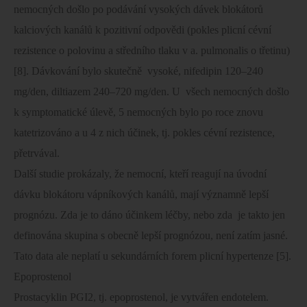
nemocných došlo po podávání vysokých dávek blokátorů
kalciových kanálů k pozitivní odpovědi (pokles plicní cévní
rezistence o polovinu a středního tlaku v a. pulmonalis o třetinu)
[8]. Dávkování bylo skutečně
vysoké, nifedipin 120–240
mg/den, diltiazem 240–720 mg/den. U
všech nemocných došlo
k symptomatické úlevě, 5 nemocných bylo po roce znovu
katetrizováno a u 4 z nich účinek, tj. pokles cévní rezistence,
přetrvával.
Další studie prokázaly, že nemocní, kteří reagují na úvodní
dávku blokátoru vápníkových kanálů, mají významně lepší
prognózu. Zda je to dáno účinkem léčby, nebo zda
je takto jen
definována skupina s obecně lepší prognózou, není zatím jasné.
Tato data ale neplatí u sekundárních forem plicní hypertenze [5].
Epoprostenol
Prostacyklin PGI2, tj. epoprostenol, je vytvářen endotelem.