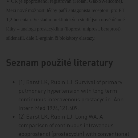
V ČR je epoprostenol registrován (Flolan, GlaxoWellcome).
Mezi nové možnosti léčby patří antagonista receptoru pro ET
1,2 bosentan. Ve stadiu preklinických studií jsou nové účinné
látky – analoga prostacyklinu (iloprost, uniprost, beraprost),
sildenafil, dále L-arginin či blokátory elastázy.
Seznam použité literatury
[1] Barst LK, Rubin LJ. Survival of primary
pulmonary hypertension with long term
continuous interavenous prostacyclin. Ann
Intern Med 1994;121:409.
[2] Barst LK, Rubin LJ, Long WA. A
comparison of continuous intravenous
epoprostenol (prostacyclin) with conventional