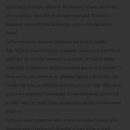
studie totiž prokázaly příznivý dlouhodobý účinek této léčby i
přes neurčitou odpověď při akutním testování. Nemocní s
negativní odpovědí jsou indikováni spíše k chirurgickému
řešení.
Léčba vysokými dávkami blokátorů kalciových kanálů
Tato léčba je doporučena jen u skupiny nemocných s pozitivní
odpovědí při akutním testování a současně při malém riziku
vedlejších nežádoucích účinků blokátorů kalciových kanálů [7].
Není určena pro nemocné se středním tlakem v pravé síni nad
15 mm
Hg nebo se srdečním indexem pod 2,0 l/min. Důvodem
je obava z negativně inotropního účinku blokátorů kalciových
kanálů, který by mohl situaci nemocného zhoršit (selhání pravé
komory).
Léčbu je nutné zahajovat vždy za pomoci hemodynamického
monitorování (zhodnocení akutního účinku léčby a časná