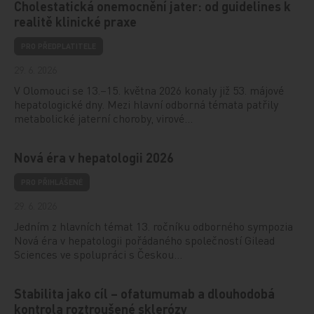
Cholestatická onemocnění jater: od guidelines k
realitě klinické praxe
PRO PŘEDPLATITELE
29. 6. 2026
V Olomouci se 13.–15. května 2026 konaly již 53. májové
hepatologické dny. Mezi hlavní odborná témata patřily
metabolické jaterní choroby, virové…
Nová éra v hepatologii 2026
PRO PŘIHLÁŠENÉ
29. 6. 2026
Jedním z hlavních témat 13. ročníku odborného sympozia
Nová éra v hepatologii pořádaného společností Gilead
Sciences ve spolupráci s Českou…
Stabilita jako cíl – ofatumumab a dlouhodobá
kontrola roztroušené sklerózy