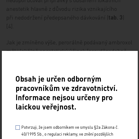
anestetik hlavně z důvodu rizika vznikajícího
při nedodržení předepsaného dávkování (
tab. 3
)
[4].
Jak je zmíněno výše, perorálně podávaný ambroxol
měl i lokálně anestetický účinek (pravděpodobně
mírná reverzibilní inhibice napěťově řízených
sodíkových kanálů). Jeho užívání tak může mít
kromě mukolytického efektu také účinek tlumící
Obsah je určen odborným
bolest v krku [2].
pracovníkům ve zdravotnictví.
Informace nejsou určeny pro
laickou veřejnost.
Způsob užívání
Potvrzuji, že jsem odborníkem ve smyslu §2a Zákona č.
40/1995 Sb., o regulaci reklamy, ve znění pozdějších
Dostupné lékové formy