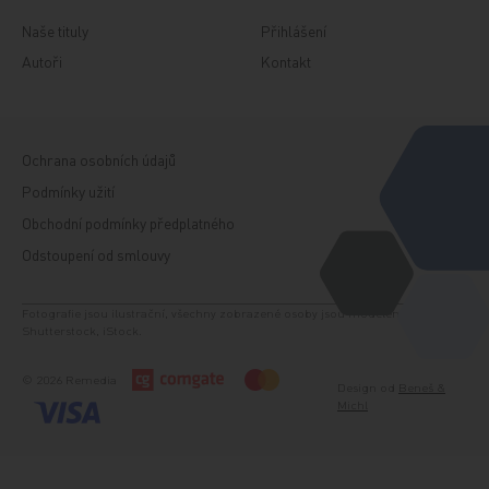
Naše tituly
Přihlášení
Autoři
Kontakt
Ochrana osobních údajů
Podmínky užití
Obchodní podmínky předplatného
Odstoupení od smlouvy
Fotografie jsou ilustrační, všechny zobrazené osoby jsou modelem. Zdroj:
Shutterstock, iStock.
© 2026 Remedia
Design od
Beneš &
Michl