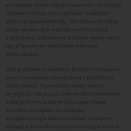
antiseptika mohou působit pacientům závažnější
nežádoucí účinky, jsou například rozsáhlejší
aftózní gingivostomatitidy. Děti mohou tyto látky
užívat ve věku od 4–6 let (dle souhrnu údajů
o přípravku), v těhotenství a během kojení nejsou
tyto přípravky pro nedostatek informací
doporučovány.
Dále je potřeba si uvědomit, že orální antiseptika
jsou v monoterapii účinná pouze v počátečních
fázích infektu. V pokročilém stadiu akutní
faryngitidy, kde jsou již známky větší hlenotvorby
a kde je přítomna bakteriální superinfekce,
samotná antiseptika na zklidnění
symptomatologie většinou nestačí. V takovém
případě je ke zklidnění symptomatologie vhodné