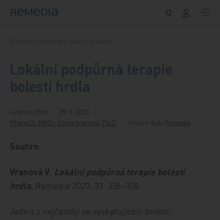
Přeskočit na obsah
Přehledy, komentáře, názory, diskuse
Lokální podpůrná terapie
bolestí hrdla
4 minuty čtení
25. 9. 2023
PharmDr. MVDr. Vilma Vranová, Ph.D.
Vyšlo v titulu
Remedia
Souhrn
Vranová V.
Lokální podpůrná terapie bolestí
hrdla
.
Remedia 2023; 33: 336–338.
Jednu z nejčastěji se vyskytujících bolestí