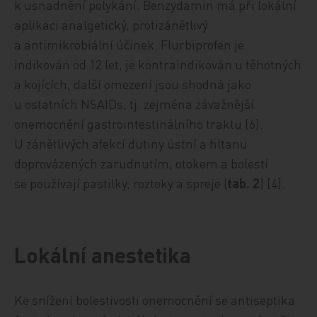
k usnadnění polykání. Benzydamin má při lokální
aplikaci analgetický, protizánětlivý
a antimikrobiální účinek. Flurbiprofen je
indikován od 12 let, je kontraindikován u těhotných
a kojících, další omezení jsou shodná jako
u ostatních NSAIDs, tj. zejména závažnější
onemocnění gastrointestinálního traktu [6].
U zánětlivých afekcí dutiny ústní a hltanu
doprovázených zarudnutím, otokem a bolestí
se používají pastilky, roztoky a spreje (
tab. 2
) [4].
Lokální anestetika
Ke snížení bolestivosti onemocnění se antiseptika