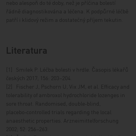
nebo alespoň do té doby, než je příčina bolestí
řádně diagnostikována a léčena. K podpůrné léčbě
patří i klidový režim a dostatečný příjem tekutin.
Literatura
[1] Smilek P. Léčba bolesti v hrdle. Časopis lékařů
českých 2017; 156: 203–204.
[2] Fischer J, Pschorn U, Vix JM, et al. Efficacy and
tolerability of ambroxol hydrochloride lozenges in
sore throat. Randomised, double‑blind,
placebo‑controlled trials regarding the local
anaesthetic properties. Arzneimittelforschung
2002; 52: 256–263.