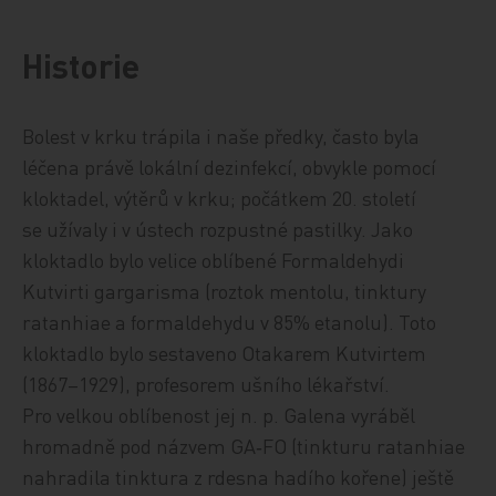
Historie
Bolest v krku trápila i naše předky, často byla
léčena právě lokální dezinfekcí, obvykle pomocí
kloktadel, výtěrů v krku; počátkem 20. století
se užívaly i v ústech rozpustné pastilky. Jako
kloktadlo bylo velice oblíbené Formaldehydi
Kutvirti gargarisma (roztok mentolu, tinktury
ratanhiae a formaldehydu v 85% etanolu). Toto
kloktadlo bylo sestaveno Otakarem Kutvirtem
(1867–1929), profesorem ušního lékařství.
Pro velkou oblíbenost jej n. p. Galena vyráběl
hromadně pod názvem GA‑FO (tinkturu ratanhiae
nahradila tinktura z rdesna hadího kořene) ještě