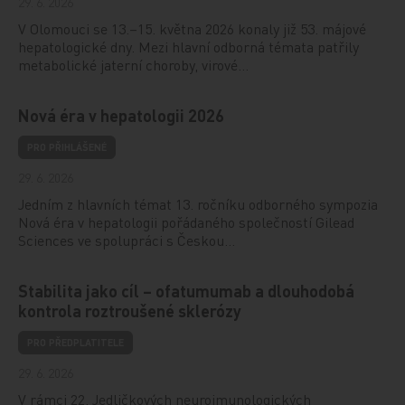
29. 6. 2026
V Olomouci se 13.–15. května 2026 konaly již 53. májové
hepatologické dny. Mezi hlavní odborná témata patřily
metabolické jaterní choroby, virové…
Nová éra v hepatologii 2026
PRO PŘIHLÁŠENÉ
29. 6. 2026
Jedním z hlavních témat 13. ročníku odborného sympozia
Nová éra v hepatologii pořádaného společností Gilead
Sciences ve spolupráci s Českou…
Stabilita jako cíl – ofatumumab a dlouhodobá
kontrola roztroušené sklerózy
PRO PŘEDPLATITELE
29. 6. 2026
V rámci 22. Jedličkových neuroimunologických