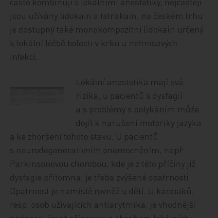
často kombinují s lokálními anestetiky, nejčastěji
jsou užívány lidokain a tetrakain, na českém trhu
je dostupný také monokompozitní lidokain určený
k lokální léčbě bolesti v krku u nehnisavých
infekcí.
Lokální anestetika mají svá
rizika, u pacientů s dysfagií
a s problémy s polykáním může
dojít k narušení motoriky jazyka
a ke zhoršení tohoto stavu. U pacientů
s neurodegenerativním onemocněním, např.
Parkinsonovou chorobou, kde je z této příčiny již
dysfagie přítomna, je třeba zvýšené opatrnosti.
Opatrnost je namístě rovněž u dětí. U kardiaků,
resp. osob užívajících antiarytmika, je vhodnější
nedoporučovat přípravky s obsahem lokálních