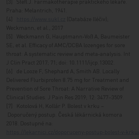
[3] Štefl J. Farmakotherapie praktického lékaře.
Praha: Melantrich, 1941.
[4]
https://www.sukl.cz
(Databáze lléčiv);
Weckmann, et al., 2017
[5] Weckmann G, Hauptmann‑Voß A, Baumeister
SE, et al. Efficacy of AMC/DCBA lozenges for sore
throat: A systematic review and meta‑analysis. Int
J Clin Pract 2017; 71; doi: 10.1111/ijcp.13002.
[6] de Looze F, Shephard A, Smith AB. Locally
Delivered Flurbiprofen 8.75 mg for Treatment and
Prevention of Sore Throat: A Narrative Review of
Clinical Studies. J Pain Res 2019; 12: 3477–3509.
[7] Kotolová H, Kollár P. Bolest v krku –
Doporučený postup. Česká lékárnická komora
2018. Dostupné na:
https://lekarnici.cz/doporuceny‑postup‑bolest‑v‑krku