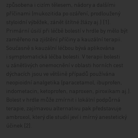
způsobena i cizím tělesem, nádory a dalšími
příčinami (mukozitida po ozáření, prodloužený
styloidní výběžek, zánět štítné žlázy aj.) [1].
Primární úsilí při léčbě bolestí v hrdle by mělo být
zaměřeno na zjištění příčiny a kauzální terapii.
Současně s kauzální léčbou bývá aplikována
i symptomatická léčba bolesti. V terapii bolesti
u zánětlivých onemocnění v oblasti horních cest
dýchacích jsou ve většině případů používána
neopioidní analgetika (paracetamol, ibuprofen,
indometacin, ketoprofen, naproxen, piroxikam aj.).
Bolest v hrdle může zmírnit i lokální podpůrná
terapie, zajímavou alternativu pak představuje
ambroxol, který dle studií jeví i mírný anestetický
účinek [2].