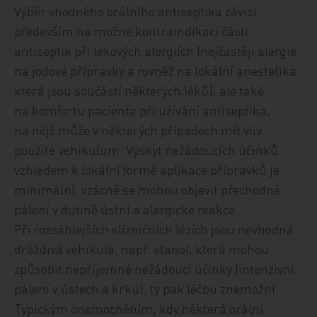
Výběr vhodného orálního antiseptika závisí
především na možné kontraindikaci části
antiseptik při lékových alergiích (nejčastěji alergie
na jodové přípravky a rovněž na lokální anestetika,
která jsou součástí některých léků), ale také
na komfortu pacienta při užívání antiseptika,
na nějž může v některých případech mít vliv
použité vehikulum. Výskyt nežádoucích účinků
vzhledem k lokální formě aplikace přípravků je
minimální, vzácně se mohou objevit přechodné
pálení v dutině ústní a alergické reakce.
Při rozsáhlejších slizničních lézích jsou nevhodná
dráždivá vehikula, např. etanol, která mohou
způsobit nepříjemné nežádoucí účinky (intenzivní
pálení v ústech a krku), ty pak léčbu znemožní.
Typickým onemocněním, kdy některá orální