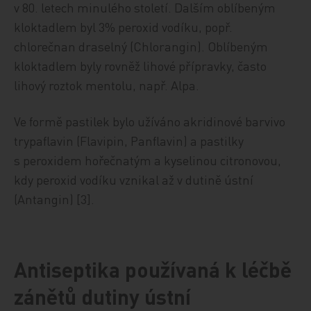
v 80. letech minulého století. Dalším oblíbeným
kloktadlem byl 3% peroxid vodíku, popř.
chlorečnan draselný (Chlorangin). Oblíbeným
kloktadlem byly rovněž lihové přípravky, často
lihový roztok mentolu, např. Alpa.
Ve formě pastilek bylo užíváno akridinové barvivo
trypaflavin (Flavipin, Panflavin) a pastilky
s peroxidem hořečnatým a kyselinou citronovou,
kdy peroxid vodíku vznikal až v dutině ústní
(Antangin) [3].
Antiseptika používaná k léčbě
zánětů dutiny ústní