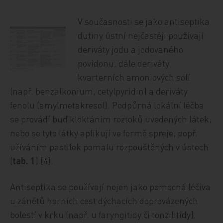
V současnosti se jako antiseptika
dutiny ústní nejčastěji používají
deriváty jodu a jodovaného
povidonu, dále deriváty
kvarterních amoniových solí
(např. benzalkonium, cetylpyridin) a deriváty
fenolu (amylmetakresol). Podpůrná lokální léčba
se provádí buď kloktáním roztoků uvedených látek,
nebo se tyto látky aplikují ve formě spreje, popř.
užíváním pastilek pomalu rozpouštěných v ústech
(
tab. 1
) [4].
Antiseptika se používají nejen jako pomocná léčiva
u zánětů horních cest dýchacích doprovázených
bolestí v krku (např. u faryngitidy či tonzilitidy),