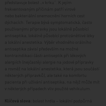
představuje bolest „v krku“. K jejím
frekventovaným příčinám patří virové
nebo bakteriální onemocnění horních cest
dýchacích. Terapie bývá symptomatická, často
používanými přípravky jsou lokálně působící
antiseptika, lokálně působící protizánětlivé léky
a lokální anestetika. Výběr vhodného orálního
antiseptika závisí především na možné
kontraindikaci části antiseptik při lékových
alergiích (nejčastěji alergie na jodové přípravky
a rovněž na lokální anestetika, která jsou součástí
některých přípravků), ale také na komfortu
pacienta při užívání antiseptika, na nějž může mít
v některých případech vliv použité vehikulum.
Klíčová slova:
bolest hrdla – lokální podpůrná