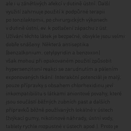
ale i u zánětlivých afekcí v dutině ústní. Další
využití zahrnuje použití k podpůrné terapii
po tonzilektomii, po chirurgických výkonech
v dutině ústní, ev. k potlačení zápachu z úst.
Užívání těchto látek je bezpečné, obvykle jsou velmi
dobře snášeny. Některá antiseptika
(benzalkonium, cetylpyridin a benzoxon)
však mohou při opakovaném použití způsobit
hypersenzitivní reakci se zarudnutím a pálením
exponovaných tkání. Interakční potenciál je malý,
pouze přípravky s obsahem chlorhexidinu jeví
inkompatibilitu s látkami aniontové povahy, které
jsou součástí běžných zubních past a dalších
přípravků běžně používaných lokálně v ústech
(žvýkací gumy, nikotinové náhrady, ústní vody,
tablety rychle rozpustné v ústech apod.). Proto je