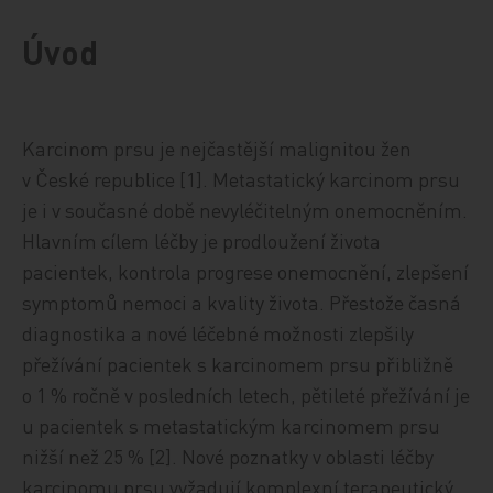
Úvod
Karcinom prsu je nejčastější malignitou žen
v České republice [1]. Metastatický karcinom prsu
je i v současné době nevyléčitelným onemocněním.
Hlavním cílem léčby je prodloužení života
pacientek, kontrola progrese onemocnění, zlepšení
symptomů nemoci a kvality života. Přestože časná
diagnostika a nové léčebné možnosti zlepšily
přežívání pacientek s karcinomem prsu přibližně
o 1 % ročně v posledních letech, pětileté přežívání je
u pacientek s metastatickým karcinomem prsu
nižší než 25 % [2]. Nové poznatky v oblasti léčby
karcinomu prsu vyžadují komplexní terapeutický