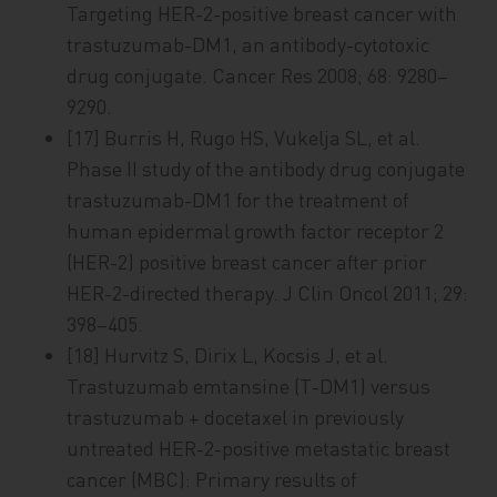
Targeting HER-2-positive breast cancer with
trastuzumab-DM1, an antibody-cytotoxic
drug conjugate. Cancer Res 2008; 68: 9280–
9290.
[17] Burris H, Rugo HS, Vukelja SL, et al.
Phase II study of the antibody drug conjugate
trastuzumab-DM1 for the treatment of
human epidermal growth factor receptor 2
(HER-2) positive breast cancer after prior
HER-2-directed therapy. J Clin Oncol 2011; 29:
398–405.
[18] Hurvitz S, Dirix L, Kocsis J, et al.
Trastuzumab emtansine (T-DM1) versus
trastuzumab + docetaxel in previously
untreated HER-2-positive metastatic breast
cancer (MBC): Primary results of