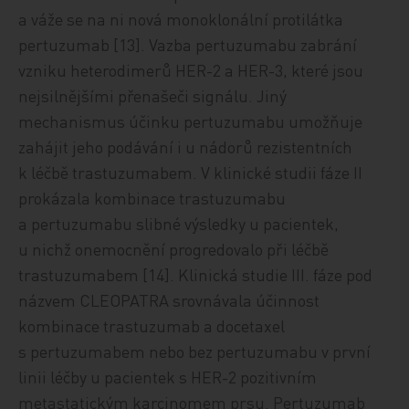
a váže se na ni nová monoklonální protilátka
pertuzumab [13]. Vazba pertuzumabu zabrání
vzniku heterodimerů HER-2 a HER-3, které jsou
nejsilnějšími přenašeči signálu. Jiný
mechanismus účinku pertuzumabu umožňuje
zahájit jeho podávání i u nádorů rezistentních
k léčbě trastuzumabem. V klinické studii fáze II
prokázala kombinace trastuzumabu
a pertuzumabu slibné výsledky u pacientek,
u nichž onemocnění progredovalo při léčbě
trastuzumabem [14]. Klinická studie III. fáze pod
názvem CLEOPATRA srovnávala účinnost
kombinace trastuzumab a docetaxel
s pertuzumabem nebo bez pertuzumabu v první
linii léčby u pacientek s HER-2 pozitivním
metastatickým karcinomem prsu. Pertuzumab