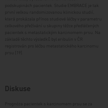
podskupinách pacientek. Studie EMBRACE je tak
první velkou randomizovanou klinickou studií,
která prokázala přínos studiové léčby v parametru
celkového přežívání u skupiny těžce předléčených
pacientek s metastatickým karcinomem prsu. Na
základě těchto výsledků byl eribulin v ČR
registrován pro léčbu metastatického karcinomu
prsu [19].
Diskuse
Prognóza pacientek s karcinomem prsu se za