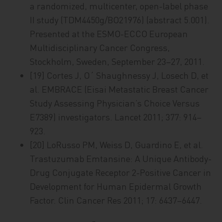
a randomized, multicenter, open-label phase
II study (TDM4450g/BO21976) (abstract 5.001).
Presented at the ESMO-ECCO European
Multidisciplinary Cancer Congress,
Stockholm, Sweden, September 23–27, 2011.
[19] Cortes J, O´ Shaughnessy J, Losech D, et
al. EMBRACE (Eisai Metastatic Breast Cancer
Study Assessing Physician’s Choice Versus
E7389) investigators. Lancet 2011; 377: 914–
923.
[20] LoRusso PM, Weiss D, Guardino E, et al.
Trastuzumab Emtansine: A Unique Antibody-
Drug Conjugate Receptor 2-Positive Cancer in
Development for Human Epidermal Growth
Factor. Clin Cancer Res 2011; 17: 6437–6447.