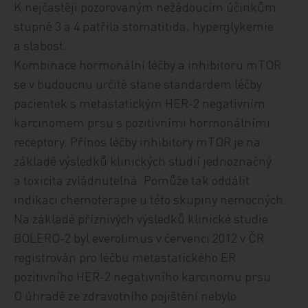
K nejčastěji pozorovaným nežádoucím účinkům
stupně 3 a 4 patřila stomatitida, hyperglykemie
a slabost.
Kombinace hormonální léčby a inhibitoru mTOR
se v budoucnu určitě stane standardem léčby
pacientek s metastatickým HER-2 negativním
karcinomem prsu s pozitivními hormonálními
receptory. Přínos léčby inhibitory mTOR je na
základě výsledků klinických studií jednoznačný
a toxicita zvládnutelná. Pomůže tak oddálit
indikaci chemoterapie u této skupiny nemocných.
Na základě příznivých výsledků klinické studie
BOLERO-2 byl everolimus v červenci 2012 v ČR
registrován pro léčbu metastatického ER
pozitivního HER-2 negativního karcinomu prsu.
O úhradě ze zdravotního pojištění nebylo