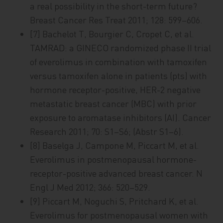
a real possibility in the short-term future?
Breast Cancer Res Treat 2011; 128: 599–606.
[7] Bachelot T, Bourgier C, Cropet C, et al.
TAMRAD: a GINECO randomized phase II trial
of everolimus in combination with tamoxifen
versus tamoxifen alone in patients (pts) with
hormone receptor-positive, HER-2 negative
metastatic breast cancer (MBC) with prior
exposure to aromatase inhibitors (AI). Cancer
Research 2011; 70: S1–S6; (Abstr S1–6).
[8] Baselga J, Campone M, Piccart M, et al.
Everolimus in postmenopausal hormone-
receptor-positive advanced breast cancer. N
Engl J Med 2012; 366: 520–529.
[9] Piccart M, Noguchi S, Pritchard K, et al.
Everolimus for postmenopausal women with