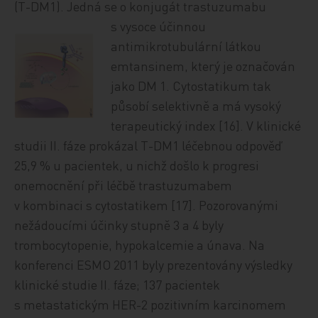
(T-DM1). Jedná se o konjugát trastuzu
mabu
s vysoce účinnou
antimikrotubulární látkou
emtansinem, který je označován
jako DM 1. Cytostatikum tak
působí selektivně a má vysoký
terapeutický index [16]. V klinické
studii II. fáze prokázal T-DM1 léčebnou odpověď
25,9 % u pacientek, u nichž došlo k progresi
onemocnění při léčbě trastuzumabem
v kombinaci s cytostatikem [17]. Pozorovanými
nežádoucími účinky stupně 3 a 4 byly
trombocytopenie, hypokalcemie a únava. Na
konferenci ESMO 2011 byly prezentovány výsledky
klinické studie II. fáze; 137 pacientek
s metastatickým HER-2 pozitivním karcinomem