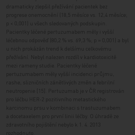
dramaticky zlepšil přežívání pacientek bez
progrese onemocnění (18,5 měsíce vs. 12,4 měsíce;
p < 0,001) u všech sledovaných podskupin.
Pacientky léčené pertuzumabem měly i vyšší
léčebnou odpověď (80,2 % vs. 69,3 %; p = 0,001) a byl
u nich prokázán trend k delšímu celkovému
přežívání. Nebyl nalezen rozdíl v kardiotoxicitě
mezi rameny studie. Pacientky léčené
pertuzumabem měly vyšší incidenci průjmu,
rashe, slizničních zánětlivých změn a febrilní
neutropenie [15]. Pertuzumab je v ČR registrován
pro léčbu HER-2 pozitivního metastického
karcinomu prsu v kombinaci s trastuzumabem
a docetaxelem pro první linii léčby. O úhradě ze
zdravotního pojištění nebylo k 1. 4. 2013
rozhodnuto.