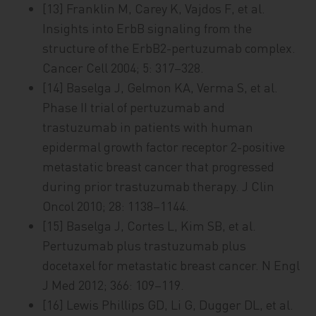
[13] Franklin M, Carey K, Vajdos F, et al.
Insights into ErbB signaling from the
structure of the ErbB2-pertuzumab complex.
Cancer Cell 2004; 5: 317–328.
[14] Baselga J, Gelmon KA, Verma S, et al.
Phase II trial of pertuzumab and
trastuzumab in patients with human
epidermal growth factor receptor 2-positive
metastatic breast cancer that progressed
during prior trastu­zumab therapy. J Clin
Oncol 2010; 28: 1138–1144.
[15] Baselga J, Cortes L, Kim SB, et al.
Pertuzumab plus trastuzumab plus
docetaxel for metastatic breast cancer. N Engl
J Med 2012; 366: 109–119.
[16] Lewis Phillips GD, Li G, Dugger DL, et al.