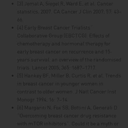
[3] Jemal A, Siegel R, Ward E, et al. Cancer
statistics, 2007. CA Cancer J Clin 2007; 57: 43–
66.
[4] Early Breast Cancer Trialists´
Collaborative Group (EBCTCG). Effects of
chemotherapy and hormonal therapy for
early breast cancer on recurrence and 15-
years survival: an overview of the randomised
trials. Lancet 2005; 365: 1687–1717.
[5] Hankey BF, Miller B, Curtis R, et al. Trends
in breast cancer in younger women in
contrast to older women. J Natl Cancer Inst
Monogr 1994; 16: 7–14.
[6] Margariti N, Fox SB, Bottini A, Generali D.
“Overcoming breast cancer drug resistance
with mTOR inhibitors”. Could it be a myth or