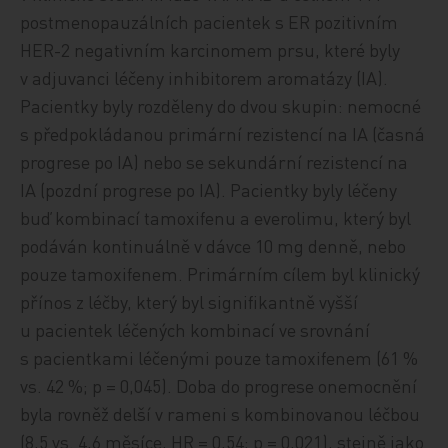
postmenopauzálních pacientek s ER pozitivním
HER-2 negativním karcinomem prsu, které byly
v adjuvanci léčeny inhibitorem aromatázy (IA).
Pacientky byly rozděleny do dvou skupin: nemocné
s předpokládanou primární rezistencí na IA (časná
progrese po IA) nebo se sekundární rezistencí na
IA (pozdní progrese po IA). Pacientky byly léčeny
buď kombinací tamoxifenu a everolimu, který byl
podáván kontinuálně v dávce 10 mg denně, nebo
pouze tamoxifenem. Primárním cílem byl klinický
přínos z léčby, který byl signifikantně vyšší
u pacientek léčených kombinací ve srovnání
s pacientkami léčenými pouze tamoxifenem (61 %
vs. 42 %; p = 0,045). Doba do progrese onemocnění
byla rovněž delší v rameni s kombinovanou léčbou
(8,5 vs. 4,6 měsíce, HR = 0,54; p = 0,021), stejně jako