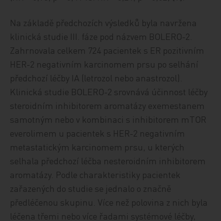
Na základě předchozích výsledků byla navržena
klinická studie III. fáze pod názvem BOLERO-2.
Zahrnovala celkem 724 pacientek s ER pozitivním
HER-2 negativním karcinomem prsu po selhání
předchozí léčby IA (letrozol nebo anastrozol).
Klinická studie BOLERO-2 srovnává účinnost léčby
steroidním inhibitorem aromatázy exemestanem
samotným nebo v kombinaci s inhibitorem mTOR
everolimem u pacientek s HER-2 negativním
metastatickým karcinomem prsu, u kterých
selhala předchozí léčba nesteroidním inhibitorem
aromatázy. Podle charakteristiky pacientek
zařazených do studie se jednalo o značně
předléčenou skupinu. Více než polovina z nich byla
léčena třemi nebo více řadami systémové léčby,