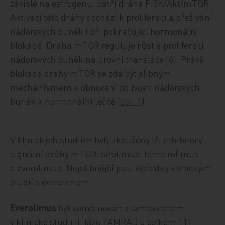
závislé na estrogenu, patří dráha PI3K/Akt/mTOR.
Aktivací této dráhy dochází k proliferaci a přežívání
nádorových buněk i při pokračující hormonální
blokádě. Dráha mTOR reguluje růst a proliferaci
nádorových buněk na úrovni translace [6]. Právě
blokáda dráhy mTOR se zdá být slibným
mechanismem k obnovení citlivosti nádorových
buněk k hormonální léčbě (
obr. 1
).
V klinických studiích byly zkoušeny tři inhibitory
signální dráhy mTOR: sirolimus, temsirolimus
a everolimus. Nejslibnější jsou výsledky klinických
studií s everolimem.
Everolimus
byl kombinován s tamoxifenem
v klinické studii II. fáze TAMRAD u celkem 111