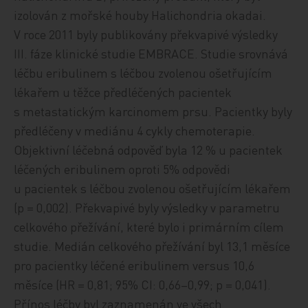
izolován z mořské houby Halichondria okadai.
V roce 2011 byly publikovány překvapivé výsledky
III. fáze klinické studie EMBRACE. Studie srovnává
léčbu eribulinem s léčbou zvolenou ošetřujícím
lékařem u těžce předléčených pacientek
s metastatickým karcinomem prsu. Pacientky byly
předléčeny v mediánu 4 cykly chemoterapie.
Objektivní léčebná odpověď byla 12 % u pacientek
léčených eribulinem oproti 5% odpovědi
u pacientek s léčbou zvolenou ošetřujícím lékařem
(p = 0,002). Překvapivé byly výsledky v parametru
celkového přežívání, které bylo i primárním cílem
studie. Medián celkového přežívání byl 13,1 měsíce
pro pacientky léčené eribulinem versus 10,6
měsíce (HR = 0,81; 95% CI: 0,66–0,99; p = 0,041).
Přínos léčby byl zaznamenán ve všech