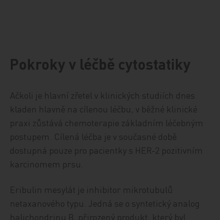
Pokroky v léčbě cytostatiky
Ačkoli je hlavní zřetel v klinických studiích dnes
kladen hlavně na cílenou léčbu, v běžné klinické
praxi zůstává chemoterapie základním léčebným
postupem. Cílená léčba je v současné době
dostupná pouze pro pacientky s HER-2 pozitivním
karcinomem prsu.
Eribulin mesylát je inhibitor mikrotubulů
netaxanového typu. Jedná se o syntetický analog
halichondrinu B, přirozený produkt, který byl