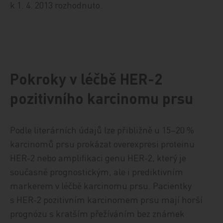
k 1. 4. 2013 rozhodnuto.
Pokroky v léčbě HER-2
pozitivního karcinomu prsu
Podle literárních údajů lze přibližně u 15–20 %
karcinomů prsu prokázat overexpresi proteinu
HER-2 nebo amplifikaci genu HER-2, který je
současně prognostickým, ale i prediktivním
markerem v léčbě karcinomu prsu. Pacientky
s HER-2 pozitivním karcinomem prsu mají horší
prognózu s kratším přežíváním bez známek