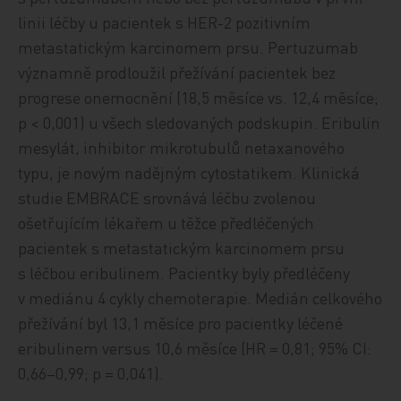
linii léčby u pacientek s HER-2 pozitivním
metastatickým karcinomem prsu. Pertuzumab
významně prodloužil přežívání pacientek bez
progrese onemocnění (18,5 měsíce vs. 12,4 měsíce;
p < 0,001) u všech sledovaných podskupin. Eribulin
mesylát, inhibitor mikrotubulů netaxanového
typu, je novým nadějným cytostatikem. Klinická
studie EMBRACE srovnává léčbu zvolenou
ošetřujícím lékařem u těžce předléčených
pacientek s metastatickým karcinomem prsu
s léčbou eribulinem. Pacientky byly předléčeny
v mediánu 4 cykly chemoterapie. Medián celkového
přežívání byl 13,1 měsíce pro pacientky léčené
eribulinem versus 10,6 měsíce (HR = 0,81; 95% CI:
0,66–0,99; p = 0,041).