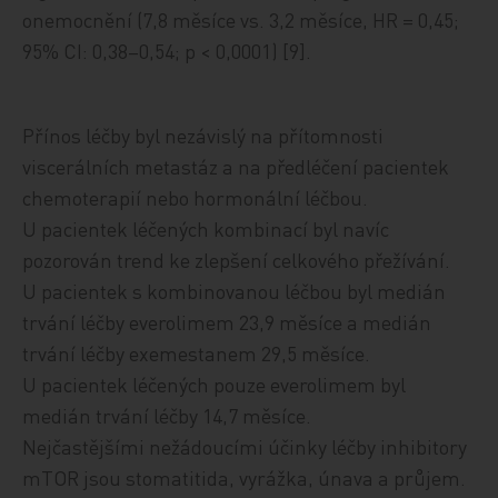
onemocnění (7,8 měsíce vs. 3,2 měsíce, HR = 0,45;
95% CI: 0,38–0,54; p < 0,0001) [9].
Přínos léčby byl nezávislý na přítomnosti
viscerálních metastáz a na předléčení pacientek
chemoterapií nebo hormonální léčbou.
U pacientek léčených kombinací byl navíc
pozorován trend ke zlepšení celkového přežívání.
U pacientek s kombinovanou léčbou byl medián
trvání léčby everolimem 23,9 měsíce a medián
trvání léčby exemestanem 29,5 měsíce.
U pacientek léčených pouze everolimem byl
medián trvání léčby 14,7 měsíce.
Nejčastějšími nežádoucími účinky léčby inhibitory
mTOR jsou stomatitida, vyrážka, únava a průjem.