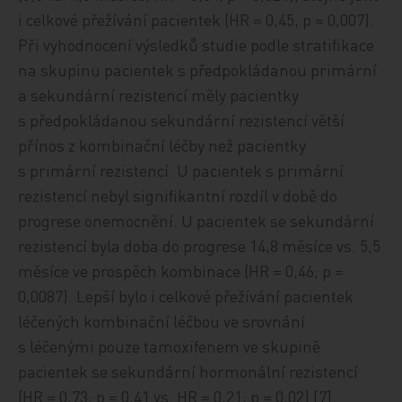
i celkové přežívání pacientek (HR = 0,45, p = 0,007).
Při vyhodnocení výsledků studie podle stratifikace
na skupinu pacientek s předpokládanou primární
a sekundární rezistencí měly pacientky
s předpokládanou sekundární rezistencí větší
přínos z kombinační léčby než pacientky
s primární rezistencí. U pacientek s primární
rezistencí nebyl signifikantní rozdíl v době do
progrese onemocnění. U pacientek se sekundární
rezistencí byla doba do progrese 14,8 měsíce vs. 5,5
měsíce ve prospěch kombinace (HR = 0,46; p =
0,0087). Lepší bylo i celkové přežívání pacientek
léčených kombinační léčbou ve srovnání
s léčenými pouze tamoxifenem ve skupině
pacientek se sekundární hormonální rezistencí
(HR = 0,73; p = 0,41 vs. HR = 0,21; p = 0,02) [7].