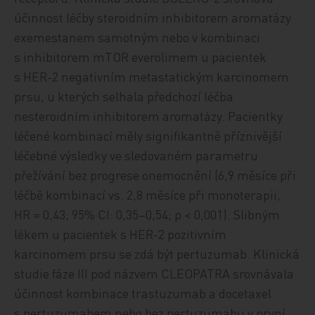
účinnost léčby steroidním inhibitorem aromatázy
exemestanem samotným nebo v kombinaci
s inhibitorem mTOR everolimem u pacientek
s HER-2 negativním metastatickým karcinomem
prsu, u kterých selhala předchozí léčba
nesteroidním inhibitorem aromatázy. Pacientky
léčené kombinací měly signifikantně příznivější
léčebné výsledky ve sledovaném parametru
přežívání bez progrese onemocnění (6,9 měsíce při
léčbě kombinací vs. 2,8 měsíce při monoterapii,
HR = 0,43; 95% CI: 0,35–0,54; p < 0,001). Slibným
lékem u pacientek s HER-2 pozitivním
karcinomem prsu se zdá být pertuzumab. Klinická
studie fáze III pod názvem CLEOPATRA srovnávala
účinnost kombinace trastuzumab a docetaxel
s pertuzumabem nebo bez pertuzumabu v první