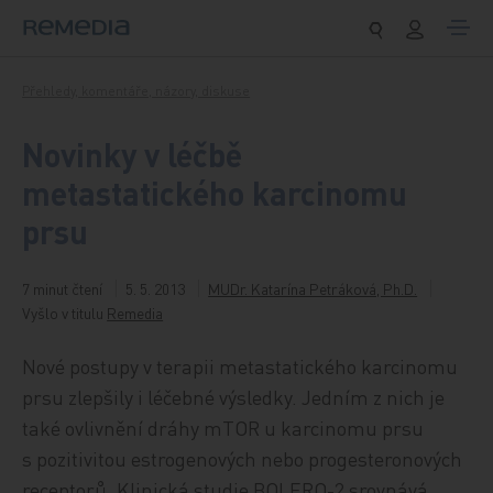
Přeskočit na obsah
Přehledy, komentáře, názory, diskuse
Novinky v léčbě
metastatického karcinomu
prsu
7 minut čtení
5. 5. 2013
MUDr. Katarína Petráková, Ph.D.
Vyšlo v titulu
Remedia
Nové postupy v terapii metastatického karcinomu
prsu zlepšily i léčebné výsledky. Jedním z nich je
také ovlivnění dráhy mTOR u karcinomu prsu
s pozitivitou estrogenových nebo progesteronových
receptorů. Klinická studie BOLERO-2 srovnává