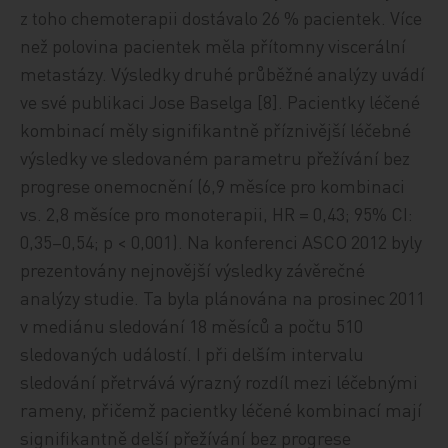
z toho chemoterapii dostávalo 26 % pacientek. Více
než polovina pacientek měla přítomny viscerální
metastázy. Výsledky druhé průběžné analýzy uvádí
ve své publikaci Jose Baselga [8]. Pacientky léčené
kombinací měly signifikantně příznivější léčebné
výsledky ve sledovaném parametru přežívání bez
progrese onemocnění (6,9 měsíce pro kombinaci
vs. 2,8 měsíce pro monoterapii, HR = 0,43; 95% CI:
0,35–0,54; p < 0,001). Na konferenci ASCO 2012 byly
prezentovány nejnovější výsledky závěrečné
analýzy studie. Ta byla plánována na prosinec 2011
v mediánu sledování 18 měsíců a počtu 510
sledovaných událostí. I při delším intervalu
sledování přetrvává výrazný rozdíl mezi léčebnými
rameny, přičemž pacientky léčené kombinací mají
signifikantně delší přežívání bez progrese