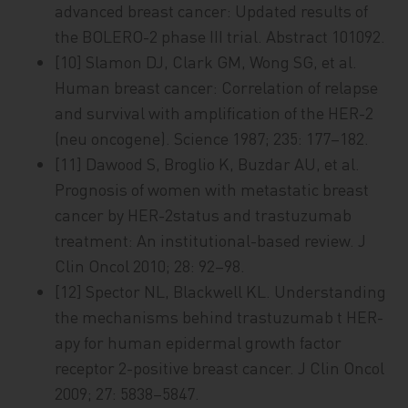
advanced breast cancer: Updated results of
the BOLERO-2 phase III trial. Abstract 101092.
[10] Slamon DJ, Clark GM, Wong SG, et al.
Human breast cancer: Correlation of relapse
and survival with amplification of the HER-2
(neu oncogene). Science 1987; 235: 177–182.
[11] Dawood S, Broglio K, Buzdar AU, et al.
Prognosis of women with metastatic breast
cancer by HER-2status and trastuzumab
treatment: An institutional-based review. J
Clin Oncol 2010; 28: 92–98.
[12] Spector NL, Blackwell KL. Understanding
the mechanisms behind trastuzumab t HER-
apy for human epidermal growth factor
receptor 2-positive breast cancer. J Clin Oncol
2009; 27: 5838–5847.