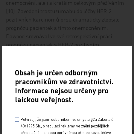
onemocnění, ale i s kratším celkovým přežíváním
[10]. Zavedení trastuzumabu do léčby HER-2
pozitivních karcinomů prsu dramaticky zlepšilo
prognózu pacientek s tímto onemocněním.
Dawood srovnával ve své retrospektivní práci
prognózu pacientek s HER-2 pozitivním
metastatickým karcinomem prsu bez léčby
trastuzumabem a s léčbou tras-
tuzumabem. Pacientky, které dostávaly v první linii
Obsah je určen odborným
léčby trastuzumab, měly signifikantně lepší
pracovníkům ve zdravotnictví.
prognózu (o 44 % nižší riziko úmrtí) [11].
Informace nejsou určeny pro
laickou veřejnost.
Problémem zůstává rezistence části nádorů
k léčbě trastuzumabem. Asi 66–88 % HER-2
Potvrzuji, že jsem odborníkem ve smyslu §2a Zákona č.
pozitivních nádorů je primárně rezistentních
40/1995 Sb., o regulaci reklamy, ve znění pozdějších
předpisů, čili osobou oprávněnou předepisovat léčivé