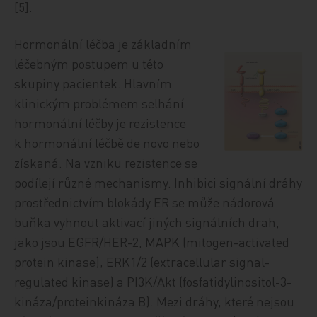
[5].
H
ormonální léčba je základním
léčebným postupem u této
skupiny pacientek. Hlavním
klinickým problémem selhání
hormonální léčby je rezistence
k hormonální léčbě de novo nebo
získaná. Na vzniku rezistence se
podílejí různé mechanismy. Inhibici signální dráhy
prostřednictvím blokády ER se může nádorová
buňka vyhnout aktivací jiných signálních drah,
jako jsou EGFR/HER-2, MAPK (mitogen-activated
protein kinase), ERK1/2 (extracellular signal-
regulated kinase) a PI3K/Akt (fosfatidylinositol-3-
kináza/proteinkináza B). Mezi dráhy, které nejsou