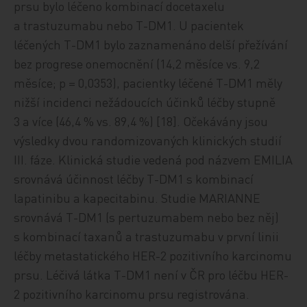
prsu bylo léčeno kombinací docetaxelu
a trastuzumabu nebo T-DM1. U pacientek
léčených T-DM1 bylo zaznamenáno delší přežívání
bez progrese onemocnění (14,2 měsíce vs. 9,2
měsíce; p = 0,0353), pacientky léčené T-DM1 měly
nižší incidenci nežádoucích účinků léčby stupně
3 a více (46,4 % vs. 89,4 %) [18]. Očekávány jsou
výsledky dvou randomizovaných klinických studií
III. fáze. Klinická studie vedená pod názvem EMILIA
srovnává účinnost léčby T-DM1 s kombinací
lapatinibu a kapecitabinu. Studie MARIANNE
srovnává T-DM1 (s pertuzumabem nebo bez něj)
s kombinací taxanů a trastuzumabu v první linii
léčby metastatického HER-2 pozitivního karcinomu
prsu. Léčivá látka T-DM1 není v ČR pro léčbu HER-
2 pozitivního karcinomu prsu registrována.