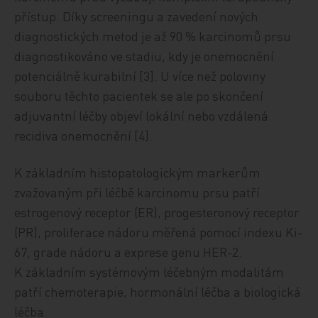
přístup. Díky screeningu a zavedení nových
diagnostických metod je až 90 % karcinomů prsu
diagnostikováno ve stadiu, kdy je onemocnění
potenciálně kurabilní [3]. U více než poloviny
souboru těchto pacientek se ale po skončení
adjuvantní léčby objeví lokální nebo vzdálená
recidiva onemocnění [4].
K základním histopatologickým markerům
zvažovaným při léčbě karcinomu prsu patří
estrogenový receptor (ER), progesteronový receptor
(PR), proliferace nádoru měřená pomocí indexu Ki-
67, grade nádoru a exprese genu HER-2.
K základním systémovým léčebným modalitám
patří chemoterapie, hormonální léčba a biologická
léčba.