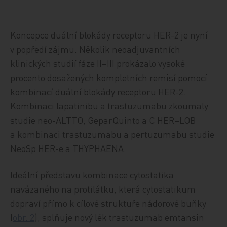
Koncepce duální blokády receptoru HER-2 je nyní
v popředí zájmu. Několik neoadjuvantních
klinických studií fáze II–III prokázalo vysoké
procento dosažených kompletních remisí pomocí
kombinací duální blokády receptoru HER-2.
Kombinaci lapatinibu a trastuzumabu zkoumaly
studie neo-ALTTO, GeparQuinto a C HER–LOB
a kombinaci trastuzumabu a pertuzumabu studie
NeoSp HER-e a THYPHAENA.
Ideální představu kombinace cytostatika
navázaného na protilátku, která cytostatikum
dopraví přímo k cílové struktuře nádorové buňky
(
obr. 2
), splňuje nový lék trastuzumab emtansin