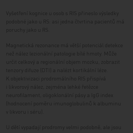
Vyšetření kognice u osob s RIS přineslo výsledky
podobné jako u RS: asi jedna čtvrtina pacientů má
poruchy jako u RS.
Magnetická rezonance má větší potenciál detekce
než nález lezionální patologie bílé hmoty. Může
určit celkový a regionální objem mozku, zobrazit
tenzory difuze (DTI) a nalézt kortikální léze.
K objektivizaci prodromálního RIS přispívá
i likvorový nález, zejména lehké řetězce
neurofilament, oligoklonální pásy a IgG index
(hodnocení poměru imunoglobulinů k albuminu
v likvoru i séru).
U dětí vypadají prodromy velmi podobně, ale jsou