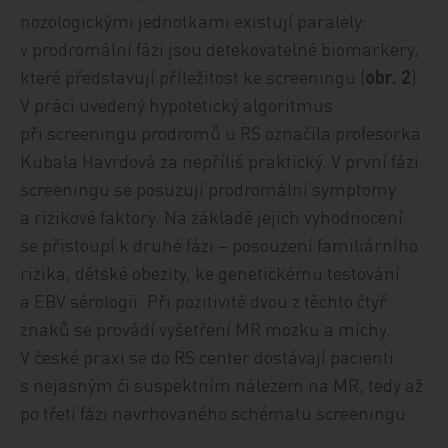
nozologickými jednotkami existují paralely:
v prodromální fázi jsou detekovatelné biomarkery,
které představují příležitost ke screeningu (
obr. 2
).
V práci uvedený hypotetický algoritmus
při screeningu prodromů u RS označila profesorka
Kubala Havrdová za nepříliš praktický. V první fázi
screeningu se posuzují prodromální symptomy
a rizikové faktory. Na základě jejich vyhodnocení
se přistoupí k druhé fázi – posouzení familiárního
rizika, dětské obezity, ke genetickému testování
a EBV sérologii. Při pozitivitě dvou z těchto čtyř
znaků se provádí vyšetření MR mozku a míchy.
V české praxi se do RS center dostávají pacienti
s nejasným či suspektním nálezem na MR, tedy až
po třetí fázi navrhovaného schématu screeningu.