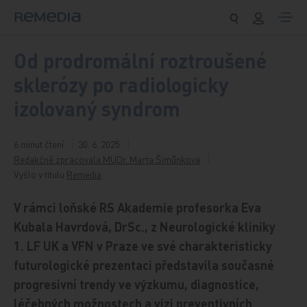
Přeskočit na obsah
Od prodromální roztroušené
sklerózy po radiologicky
izolovaný syndrom
6 minut čtení
30. 6. 2025
Redakčně zpracovala MUDr. Marta Šimůnková
Vyšlo v titulu
Remedia
V rámci loňské RS Akademie profesorka Eva
Kubala Havrdová, DrSc., z Neurologické kliniky
1. LF UK a VFN v Praze ve své charakteristicky
futurologické prezentaci představila současné
progresivní trendy ve výzkumu, diagnostice,
léčebných možnostech a vizi preventivních