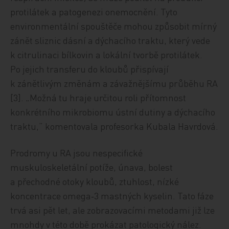
protilátek a patogenezi onemocnění. Tyto
environmentální spouštěče mohou způsobit mírný
zánět sliznic dásní a dýchacího traktu, který vede
k citrulinaci bílkovin a lokální tvorbě protilátek.
Po jejich transferu do kloubů přispívají
k zánětlivým změnám a závažnějšímu průběhu RA
[3]. „Možná tu hraje určitou roli přítomnost
konkrétního mikrobiomu ústní dutiny a dýchacího
traktu,“ komentovala profesorka Kubala Havrdová.
Prodromy u RA jsou nespecifické
muskuloskeletální potíže, únava, bolest
a přechodné otoky kloubů, ztuhlost, nízké
koncentrace omega‑3 mastných kyselin. Tato fáze
trvá asi pět let, ale zobrazovacími metodami již lze
mnohdy v této době prokázat patologický nález.