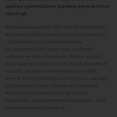
opatření s potenciálním dopadem pro praktickou
neurologii.
Roztroušenou sklerózu (RS) včlenila přednášející
do kontextu dalších autoimunitních onemocnění.
„O prodromální roztroušené skleróze
se v posledních pěti letech stále více hovoří
a objevují se i četné publikace. Existují signály,
že prevalence autoimunitních chorob celosvětově
narůstá, zejména v ekonomicky rozvinutých
zemích. Klinický fenotyp onemocnění se pak odvíjí
od přítomnosti změn v postižených orgánech.
Autoimunitní onemocnění mají mnoho
společného, včetně prodromálního stadia,“ řekla
profesorka Kubala Havrdová.