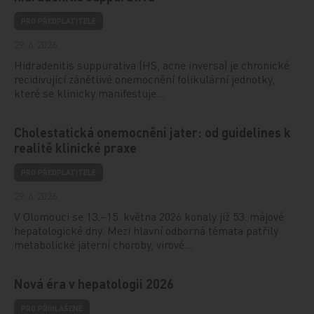
PRO PŘEDPLATITELE
29. 6. 2026
Hidradenitis suppurativa (HS, acne inversa) je chronické
recidivující zánětlivé onemocnění folikulární jednotky,
které se klinicky manifestuje…
Cholestatická onemocnění jater: od guidelines k
realitě klinické praxe
PRO PŘEDPLATITELE
29. 6. 2026
V Olomouci se 13.–15. května 2026 konaly již 53. májové
hepatologické dny. Mezi hlavní odborná témata patřily
metabolické jaterní choroby, virové…
Nová éra v hepatologii 2026
PRO PŘIHLÁŠENÉ