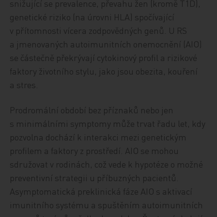
snižující se prevalence, převahu žen (kromě T1D),
genetické riziko (na úrovni HLA) spočívající
v přítomnosti vícera zodpovědných genů. U RS
a jmenovaných autoimunitních onemocnění (AIO)
se částečně překrývají cytokinový profil a rizikové
faktory životního stylu, jako jsou obezita, kouření
a stres.
Prodromální období bez příznaků nebo jen
s minimálními symptomy může trvat řadu let, kdy
pozvolna dochází k interakci mezi genetickým
profilem a faktory z prostředí. AIO se mohou
sdružovat v rodinách, což vede k hypotéze o možné
preventivní strategii u příbuzných pacientů.
Asymptomatická preklinická fáze AIO s aktivací
imunitního systému a spuštěním autoimunitních