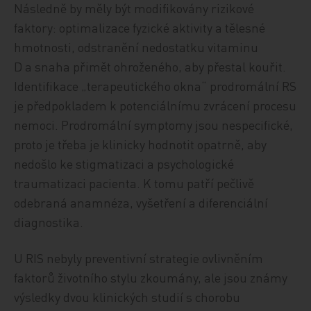
Následně by měly být modifikovány rizikové
faktory: optimalizace fyzické aktivity a tělesné
hmotnosti, odstranění nedostatku vitaminu
D a snaha přimět ohroženého, aby přestal kouřit.
Identifikace „terapeutického okna“ prodromální RS
je předpokladem k potenciálnímu zvrácení procesu
nemoci. Prodromální symptomy jsou nespecifické,
proto je třeba je klinicky hodnotit opatrně, aby
nedošlo ke stigmatizaci a psychologické
traumatizaci pacienta. K tomu patří pečlivě
odebraná anamnéza, vyšetření a diferenciální
diagnostika.
U RIS nebyly preventivní strategie ovlivněním
faktorů životního stylu zkoumány, ale jsou známy
výsledky dvou klinických studií s chorobu