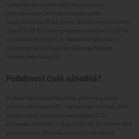
vyplynulo, že v období pěti let před první
demyelinizační příhodou stoupá počet
hospitalizací (o 78 %), počet návštěv ambulantních
lékařů (o 88 %) i počet předepsaných léků (o 49 %),
a to z jakýchkoliv příčin. Následně byla práce
na toto téma uveřejněna v časopise Nature
Reviews Neurology [2].
Podobnost čistě náhodná?
Profesorka Kubala Havrdová porovnala časná
prodromální stadia RS, revmatoidní artritidy (RA),
systémového lupus erythematodes (SLE)
a diabetes mellitus 1. typu (T1D) [3]. K významným
podobnostem přiřadila severojižní gradient