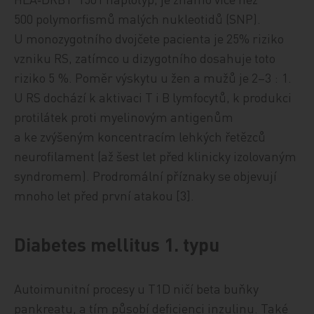
500 polymorfismů malých nukleotidů (SNP).
U monozygotního dvojčete pacienta je 25% riziko
vzniku RS, zatímco u dizygotního dosahuje toto
riziko 5 %. Poměr výskytu u žen a mužů je 2–3 : 1.
U RS dochází k aktivaci T i B lymfocytů, k produkci
protilátek proti myelinovým antigenům
a ke zvýšeným koncentracím lehkých řetězců
neurofilament (až šest let před klinicky izolovaným
syndromem). Prodromální příznaky se objevují
mnoho let před první atakou [3].
Diabetes mellitus 1. typu
Autoimunitní procesy u T1D ničí beta buňky
pankreatu, a tím působí deficienci inzulinu. Také