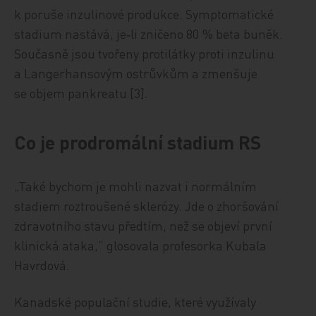
k poruše inzulinové produkce. Symptomatické
stadium nastává, je‑li zničeno 80 % beta buněk.
Současně jsou tvořeny protilátky proti inzulinu
a Langerhansovým ostrůvkům a zmenšuje
se objem pankreatu [3].
Co je prodromální stadium RS
„Také bychom je mohli nazvat i normálním
stadiem roztroušené sklerózy. Jde o zhoršování
zdravotního stavu předtím, než se objeví první
klinická ataka,“ glosovala profesorka Kubala
Havrdová.
Kanadské populační studie, které využívaly