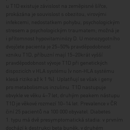
u T1D existuje závislost na zeměpisné šířce,
prokázána je souvislost s obezitou, virovými
infekcemi, nedostatkem pohybu, psychologickým
stresem a psychologickým traumatem; možná je
i přítomnost hypovitaminózy D. U monozygotního
dvojčete pacienta je 25–50% pravděpodobnost
vzniku T1D, příbuzní mají 15–20krát vyšší
pravděpodobnost vývoje T1D při genetických
dispozicích v HLA systému (v non‑HLA systému
klesá riziko až k 1 %). Uplatňují se však i geny
pro metabolismus inzulinu. T1D nastupuje
obvykle ve věku 4–7 let, druhým peakem nástupu
T1D je věkové rozmezí 10–14 let. Prevalence v ČR
činí 25 pacientů na 100 000 obyvatel. Diabetes
1. typu má dvě presymptomatická stadia: v prvním
dochází k destrukci beta buněk, v druhém