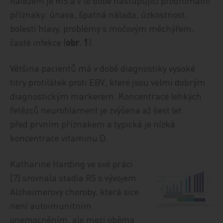
nálezem je RIS a v té době nastupující prodromální
příznaky: únava, špatná nálada, úzkostnost,
bolesti hlavy, problémy s močovým měchýřem,
časté infekce (
obr. 1
).
Většina pacientů má v době diagnostiky vysoké
titry protilátek proti EBV, které jsou velmi dobrým
diagnostickým markerem. Koncentrace lehkých
řetězců neurofilament je zvýšena až šest let
před prvním příznakem a typická je nízká
koncentrace vitaminu D.
Katharine Harding ve své práci
[7] srovnala stadia RS s vývojem
Alzheimerovy choroby, která sice
není autoimunitním
onemocněním, ale mezi oběma