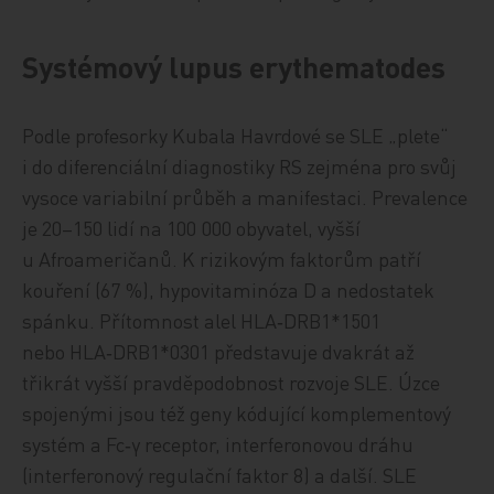
Systémový lupus erythematodes
Podle profesorky Kubala Havrdové se SLE „plete“
i do diferenciální diagnostiky RS zejména pro svůj
vysoce variabilní průběh a manifestaci. Prevalence
je 20–150 lidí na 100 000 obyvatel, vyšší
u Afroameričanů. K rizikovým faktorům patří
kouření (67 %), hypovitaminóza D a nedostatek
spánku. Přítomnost alel HLA‑DRB1*1501
nebo HLA‑DRB1*0301 představuje dvakrát až
třikrát vyšší pravděpodobnost rozvoje SLE. Úzce
spojenými jsou též geny kódující komplementový
systém a Fc‑γ receptor, interferonovou dráhu
(interferonový regulační faktor 8) a další. SLE