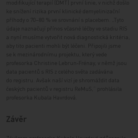
modifikující terapií (DMT) první linie, v nichž došlo
ke snížení rizika první klinické demyelinizační
příhody o 70–80 % ve srovnání s placebem. „Tyto
údaje naznačují přínos včasné léčby ve stadiu RIS
a nyní musíme vytvořit nová diagnostická kritéria,
aby tito pacienti mohli být léčeni. Připojili jsme
se k mezinárodnímu projektu, který vede
profesorka Christine Lebrun‑Frénay, v němž jsou
data pacientů s RIS z celého světa zadávána
do registru. Avšak naší vizí je shromáždit data
českých pacientů v registru ReMuS,“ prohlásila
profesorka Kubala Havrdová.
Závěr
Závěrem profesorka Kubala Havrdová zdůraznila