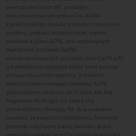
(revmatoidní faktor, RF; protilátky
proti citrulinovaným proteinům, ACPA).
V preklinické fázi dochází k aktivaci imunitního
systému, produkci autoprotilátek, zvýšení
produkce a šíření ACPA, anti‑acetylovaných
peptidových protilátek (AAPA),
anti‑karbonylovaných protilátek (anti‑CarP) a RF,
což představuje epitopové šíření, které posiluje
aktivaci imunitního systému. V měsících
před klinickým nástupem podléhají ACPA
glykosylačním změnám jak Fc části, tak Fab
fragmentu ACPA‑IgG, což vede k více
prozánětlivému fenotypu RA. Byla vyslovena
hypotéza, že expozice znečištěnému životnímu
prostředí v dýchacím traktu (kouření, prach,
respirační infekce) se může podílet na produkci