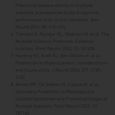
Preclinical disease activity in multiple
sclerosis: a prospective study of cognitive
performance prior to first symptom. Ann
Neurol 2016; 80: 616–624.
Tremlett H, Munger KL, Makhani N, et al. The
Multiple Sclerosis Prodrome: Evidence
to Action. Front Neurol 2022; 12: 761408.
Harding KE, Kreft KL, Ben‑Shlomo Y, et al.
Prodromal multiple sclerosis: considerations
and future utility. J Neurol 2024; 271: 2129–
2140.
Amato MP, De Stefano N, Inglese M, et al.
Secondary Prevention in Radiologically
Isolated Syndromes and Prodromal Stages of
Multiple Sclerosis. Front Neurol 2022; 13:
787160.