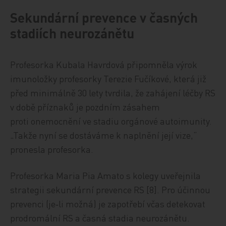
Sekundární prevence v časných
stadiích neurozánětu
Profesorka Kubala Havrdová připomněla výrok
imunoložky profesorky Terezie Fučíkové, která již
před minimálně 30 lety tvrdila, že zahájení léčby RS
v době příznaků je pozdním zásahem
proti onemocnění ve stadiu orgánové autoimunity.
„Takže nyní se dostáváme k naplnění její vize,“
pronesla profesorka.
Profesorka Maria Pia Amato s kolegy uveřejnila
strategii sekundární prevence RS [8]. Pro účinnou
prevenci (je‑li možná) je zapotřebí včas detekovat
prodromální RS a časná stadia neurozánětu.