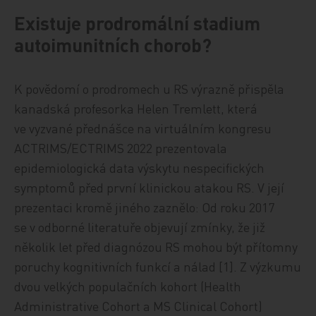
Existuje prodromální stadium
autoimunitních chorob?
K povědomí o prodromech u RS výrazně přispěla
kanadská profesorka Helen Tremlett, která
ve vyzvané přednášce na virtuálním kongresu
ACTRIMS/ECTRIMS 2022 prezentovala
epidemiologická data výskytu nespecifických
symptomů před první klinickou atakou RS. V její
prezentaci kromě jiného zaznělo: Od roku 2017
se v odborné literatuře objevují zmínky, že již
několik let před diagnózou RS mohou být přítomny
poruchy kognitivních funkcí a nálad [1]. Z výzkumu
dvou velkých populačních kohort (Health
Administrative Cohort a MS Clinical Cohort)