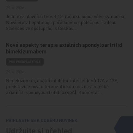
29. 6. 2026
Jedním z hlavních témat 13. ročníku odborného sympozia
Nová éra v hepatologii pořádaného společností Gilead
Sciences ve spolupráci s Českou…
Nové aspekty terapie axiálních spondyloartritid
bimekizumabem
PRO PŘEDPLATITELE
29. 6. 2026
Bimekizumab, duální inhibitor interleukinů 17A a 17F,
představuje novou terapeutickou možnost v léčbě
axiálních spondyloartritid (axSpA). Komentář…
PŘIHLASTE SE K ODBĚRU NOVINEK.
Udržujte si přehled