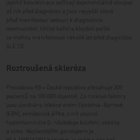
jejichž koncentrace začínají exponenciálně stoupat
až rok před diagnózou a jsou nejvyšší těsně
před manifestací vedoucí k diagnostice
onemocnění. Určité kožní a kloubní potíže
se mohou manifestovat několik let před diagnózou
SLE [3].
Roztroušená skleróza
Prevalence RS v České republice přesahuje 200
pacientů na 100 000 obyvatel. Za rizikové faktory
jsou uznávány infekce virem Epsteina–Barrové
(EBV), zeměpisná šířka, s níž souvisí
hypovitaminóza D, následuje kouření, obezita
a stres. Nejčastějším genotypem je
HLA‑DRB1*1501 haplotyp, je známo více než