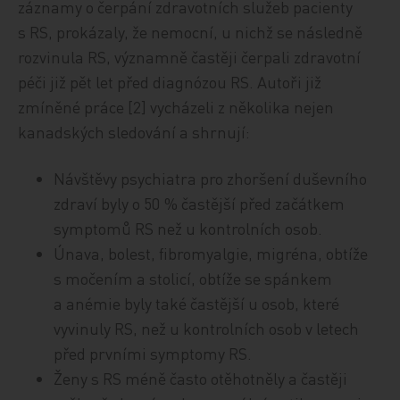
záznamy o čerpání zdravotních služeb pacienty
s RS, prokázaly, že nemocní, u nichž se následně
rozvinula RS, významně častěji čerpali zdravotní
péči již pět let před diagnózou RS. Autoři již
zmíněné práce [2] vycházeli z několika nejen
kanadských sledování a shrnují:
Návštěvy psychiatra pro zhoršení duševního
zdraví byly o 50 % častější před začátkem
symptomů RS než u kontrolních osob.
Únava, bolest, fibromyalgie, migréna, obtíže
s močením a stolicí, obtíže se spánkem
a anémie byly také častější u osob, které
vyvinuly RS, než u kontrolních osob v letech
před prvními symptomy RS.
Ženy s RS méně často otěhotněly a častěji