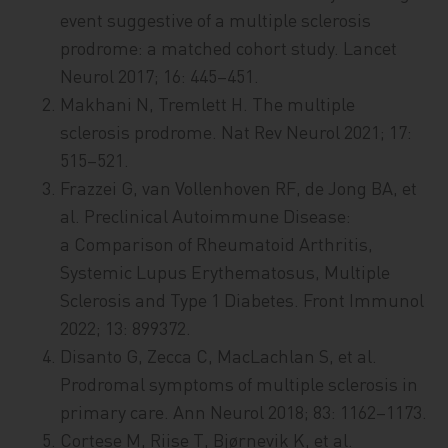
event suggestive of a multiple sclerosis
prodrome: a matched cohort study. Lancet
Neurol 2017; 16: 445–451.
Makhani N, Tremlett H. The multiple
sclerosis prodrome. Nat Rev Neurol 2021; 17:
515–521.
Frazzei G, van Vollenhoven RF, de Jong BA, et
al. Preclinical Autoimmune Disease:
a Comparison of Rheumatoid Arthritis,
Systemic Lupus Erythematosus, Multiple
Sclerosis and Type 1 Diabetes. Front Immunol
2022; 13: 899372.
Disanto G, Zecca C, MacLachlan S, et al.
Prodromal symptoms of multiple sclerosis in
primary care. Ann Neurol 2018; 83: 1162–1173.
Cortese M, Riise T, Bjørnevik K, et al.