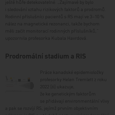
ještě hůře detekovatelné. „Zajímavé by bylo
i sledování vztahu rizikových faktorů a prodromů.
Rodinní příslušníci pacientů s RS mají ve 3–10 %
nález na magnetické rezonanci, takže bychom
měli začít monitorací rodinných příslušníků,“
upozornila profesorka Kubala Havrdová.
Prodromální stadium a RIS
Práce kanadské epidemioložky
profesorky Helen Tremlett z roku
2022 [6] ukazuje,
že ke genetickým faktorům
se přidávají environmentální vlivy
a pak se rozvíjí RS, jejímž prvním objektivním