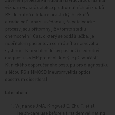
význam včasné detekce prodromálních příznaků
RS. Je nutná edukace praktických lékařů
a radiologů, aby si uvědomili, že patologické
procesy jsou přítomny již v tomto stadiu
onemocnění. Čas, o který se oddálí léčba, je
nepřítelem pacientova centrálního nervového
systému. K urychlení léčby poslouží i jednotný
diagnostický MR protokol, který je již součástí
Klinického doporučeného postupu pro diagnostiku
a léčbu RS a NMOSD (neuromyelitis optica
spectrum disorders).
Literatura
Wijnands JMA, Kingwell E, Zhu F, et al.
Health‑care use before a first demyelinating