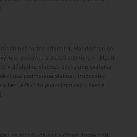
).
ůběh než forma infantilní. Manifestuje se
ývoje, svalovou slabostí zejména v oblasti
kty v důsledku slabosti dýchacího svalstva.
skolióza podmíněná slabostí trupového
 bez léčby tito jedinci umírají v časné
].
oci se mohou objevit v časné dospělosti,