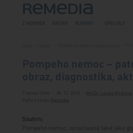
Přeskočit na obsah
Z NOVINEK
ARCHIV
RUBRIKY
SPECIÁLY
Domů
Rubriky
Přehledy, komentáře, názory, diskuse
Pom
Pompeho nemoc – pato
obraz, diagnostika, ak
7 minut čtení
30. 12. 2015
MUDr. Lenka Mrázová
Vyšlo v titulu
Remedia
Souhrn:
Pompeho nemoc, označovaná také jako gly