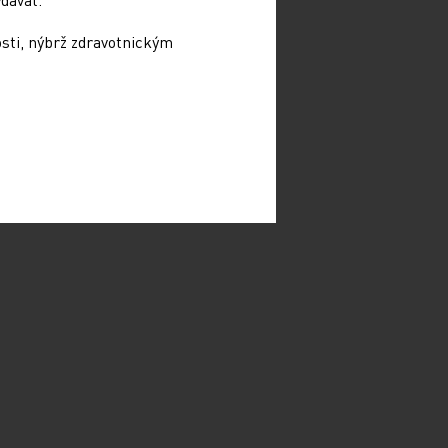
osti, nýbrž zdravotnickým