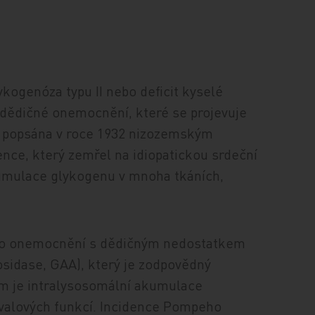
ogenóza typu II nebo deficit kyselé
 dědičné onemocnění, které se projevuje
la popsána v roce 1932 nizozemským
e, který zemřel na idiopatickou srdeční
akumulace glykogenu v mnoha tkáních,
.
hoto onemocnění s dědičným nedostatkem
osidase, GAA), který je zodpovědný
m je intralysosomální akumulace
svalových funkcí. Incidence Pompeho