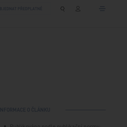
BJEDNAT PŘEDPLATNÉ
INFORMACE O ČLÁNKU
Publikováno podle publikační normy: