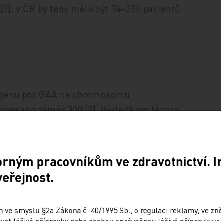
[2], v ČR by tedy mělo být 74–250 pacientů
genu pro GAA na chromosomu
 popsáno téměř 300 [3]. Výsledkem těchto
. Myocyty, ve kterých je nedostatek
Ten se hromadí v lysosomech svalových
ogenu vyvolává proces autofagie. Zvýšení
orným pracovníkům ve zdravotnictví. 
sobit svalovou slabost mechanickým
veřejnost.
h vláken [4]. Glykogen se hromadí
ak v příčně pruhovaném svalstvu
 ve smyslu §2a Zákona č. 40/1995 Sb., o regulaci reklamy, ve zněn
nápadná zejména u infantilní formy
at léčivé přípravky nebo osobou oprávněnou léčivé přípravky vy