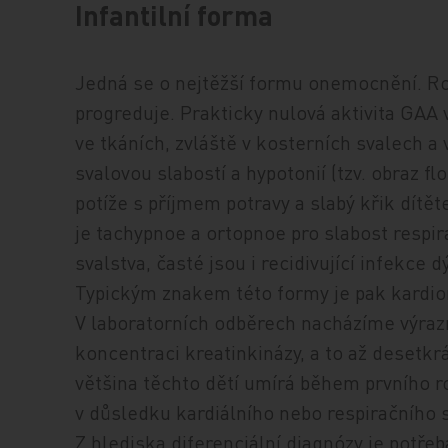
Infantilní forma
Jedná se o nejtěžší formu onemocnění. Rozv
progreduje. Prakticky nulová aktivita GAA
ve tkáních, zvláště v kosterních svalech a
svalovou slabostí a hypotonií (tzv. obraz fl
potíže s příjmem
potravy a slabý křik dítě
je tachypnoe a ortopnoe pro slabost respi
svalstva, časté jsou i recidivující infekce 
Typickým znakem této formy je pak kardio
V laboratorních odběrech nacházíme výra
koncentraci kreatinkinázy, a to až desetkr
většina těchto dětí umírá během prvního r
v důsledku kardiálního nebo respiračního s
Z hlediska diferenciální diagnózy je potře