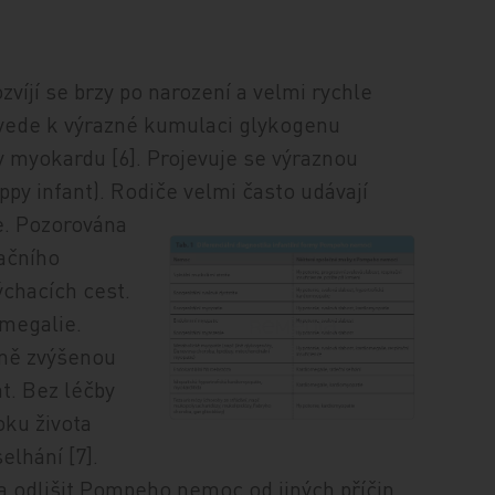
íjí se brzy po narození a velmi rychle
 vede k výrazné kumulaci glykogenu
 v myokardu [6]. Projevuje se výraznou
oppy infant). Rodiče velmi často udávají
te. Pozorována
račního
dýchacích cest.
megalie.
zně zvýšenou
át. Bez léčby
oku života
elhání [7].
ba odlišit Pompeho nemoc od jiných příčin