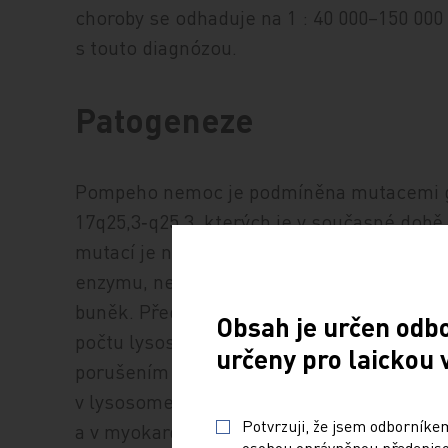
choroby se odhaduje na 1 : 40 000–150 000 
s touto diagnózou.
Patogeneze
Pompeho nemoc je podmíněna mutacemi 
17q25,3‑q25,3, kterých je v současné době
mutací je nedostatečná tvorba enzymu GAA
enzymu, nejsou schopné štěpit glykogen. 
buněk. Předpokládá se, že akumulace glyk
Obsah je určen odb
počtu lysosomů a autofagosomů může způ
určeny pro laickou 
porušením kontraktilního aparátu svalovýc
v lysosomech všech tkání, ve velké míře p
Potvrzuji, že jsem odborníkem
a v myokardu. Akumulace v myokardu bývá 
osobou oprávněnou předepisov