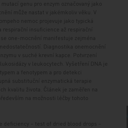
 mutací genu pro enzym označovaný jako
nění může nastat v jakémkoliv věku. V
mpeho nemoc projevuje jako typická
 respirační insuficience až respirační
ti se one-mocnění manifestuje zejména
ní nedostatečností. Diagnostika onemocnění
ty enzymu v suché krevní kapce. Potvrzení
glukosidázy v leukocytech. Vyšetření DNA je
otypem a fenotypem a pro detekci
upná substituční enzymatická terapie
jich kvalitu života. Článek je zaměřen na
 především na možnosti léčby tohoto
deficiency – test of dried blood drops –