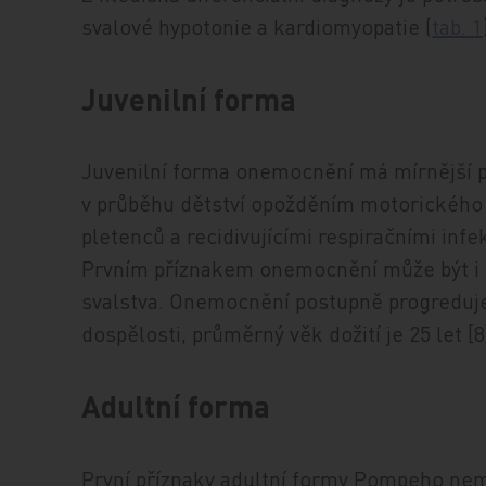
svalové hypotonie a kardiomyopatie (
tab. 1
Juvenilní forma
Juvenilní forma onemocnění má mírnější pr
v průběhu dětství opožděním motorického v
pletenců a recidivujícími respiračními infe
Prvním příznakem onemocnění může být i 
svalstva. Onemocnění postupně progreduje a
dospělosti, průměrný věk dožití je 25 let [8
Adultní forma
První příznaky adultní formy Pompeho nem