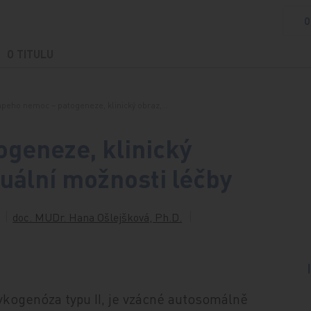
O
O TITULU
peho nemoc – patogeneze, klinický obraz,…
geneze, klinický
tuální možnosti léčby
doc. MUDr. Hana Ošlejšková, Ph.D.
kogenóza typu II, je vzácné autosomálně