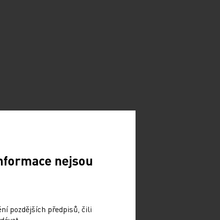
Informace nejsou
í pozdějších předpisů, čili
dávat.