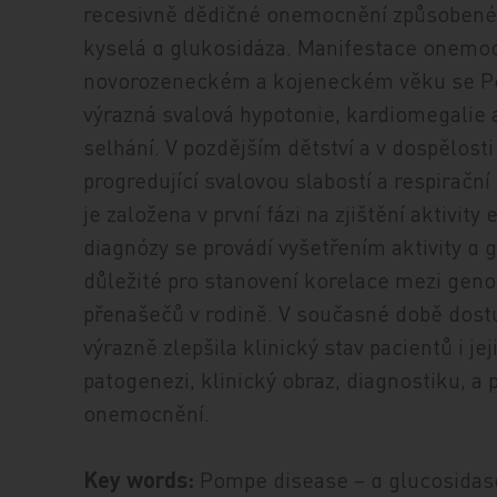
recesivně dědičné onemocnění způsobené
kyselá α glukosidáza. Manifestace onemoc
novorozeneckém a kojeneckém věku se Po
výrazná svalová hypotonie, kardiomegalie a
selhání. V pozdějším dětství a v dospělos
progredující svalovou slabostí a respirač
je založena v první fázi na zjištění aktivi
diagnózy se provádí vyšetřením aktivity α 
důležité pro stanovení korelace mezi gen
přenašečů v rodině. V současné době dost
výrazně zlepšila klinický stav pacientů i je
patogenezi, klinický obraz, diagnostiku, a
onemocnění.
Key words:
Pompe disease – α glucosidase 