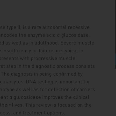
e type II, is a rare autosomal recessive
 encodes the enzyme acid α glucosidase.
ood as well as in adulthood. Severe muscle
nsufficiency or failure are typical in
s presents with progressive muscle
rst step in the diagnostic process consists
. The diagnosis in being confirmed by
leukocytes. DNA testing is important for
otype as well as for detection of carriers
ant α glucosidase improves the clinical
their lives. This review is focused on the
ocess, and treatment options.