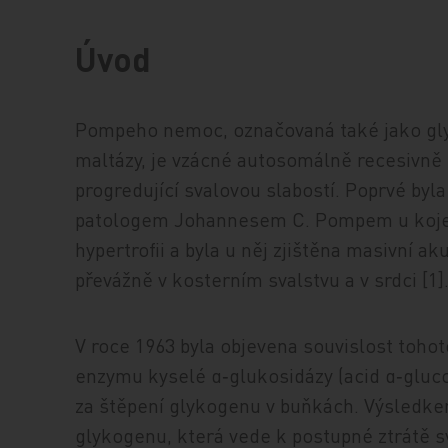
Úvod
Pompeho nemoc, označovaná také jako glyk
maltázy, je vzácné autosomálně recesivně
progredující svalovou slabostí. Poprvé by
patologem Johannesem C. Pompem u kojenc
hypertrofii a byla u něj zjištěna masivní 
převážně v kosterním svalstvu a v srdci [1]
V roce 1963 byla objevena souvislost to
enzymu kyselé α‑glukosidázy (acid α‑gluc
za štěpení glykogenu v buňkách. Výsledke
glykogenu, která vede k postupné ztrátě 