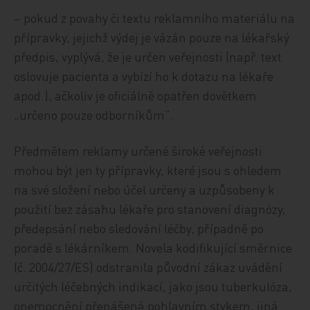
– pokud z povahy či textu reklamního materiálu na
přípravky, jejichž výdej je vázán pouze na lékařský
předpis, vyplývá, že je určen veřejnosti (např. text
oslovuje pacienta a vybízí ho k dotazu na lékaře
apod.), ačkoliv je oficiálně opatřen dovětkem
„určeno pouze odborníkům“.
Předmětem reklamy určené široké veřejnosti
mohou být jen ty přípravky, které jsou s ohledem
na své složení nebo účel určeny a uzpůsobeny k
použití bez zásahu lékaře pro stanovení diagnózy,
předepsání nebo sledování léčby, případně po
poradě s lékárníkem. Novela kodifikující směrnice
(č. 2004/27/ES) odstranila původní zákaz uvádění
určitých léčebných indikací, jako jsou tuberkulóza,
onemocnění přenášená pohlavním stykem, jiná