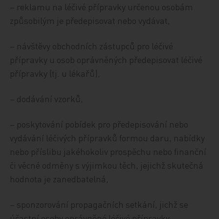
– reklamu na léčivé přípravky určenou osobám
způsobilým je předepisovat nebo vydávat,
– návštěvy obchodních zástupců pro léčivé
přípravky u osob oprávněných předepisovat léčivé
přípravky (tj. u lékařů),
– dodávání vzorků,
– poskytování pobídek pro předepisování nebo
vydávání léčivých přípravků formou daru, nabídky
nebo příslibu jakéhokoliv prospěchu nebo finanční
či věcné odměny s výjimkou těch, jejichž skutečná
hodnota je zanedbatelná,
– sponzorování propagačních setkání, jichž se
účastní osoby oprávněné léčivé přípravky