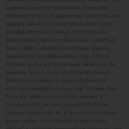
uvedeno jako ochranná známka. V praxi tedy
může dojít k tomu, že jako ochranná známka jsou
zapsány celé věty či celé obrazce s větami (jako
grafická ochranná známka), čímž se do této
připomínkové reklamy může dostat i rozsáhlejší
slovní sdělení, ačkoli připomínkovou reklamu
zákonodárce zamýšlel poněkud úžeji. ČR tuto
možnost využila a připomínková reklama je zde
povolena. Názory na to, zda může být součástí
připomínkové reklamy i nějaká doprovodná
informace nevyjádřená slovy, např. obrázek, logo
firmy atd., postupně procházely vývojem. V
minulosti SÚKL ve svém pokynu UST-27 tuto
reklamu vymezil tak, že „připomínkou se rozumí
pouze uvedení názvu léčivého přípravku bez
obrázků a jakýchkoli doprovodných informací, jako