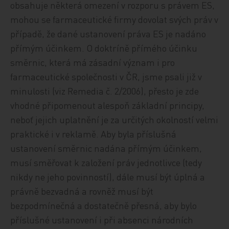
obsahuje některá omezení v rozporu s právem ES,
mohou se farmaceutické firmy dovolat svých práv v
případě, že dané ustanovení práva ES je nadáno
přímým účinkem. O doktríně přímého účinku
směrnic, která má zásadní význam i pro
farmaceutické společnosti v ČR, jsme psali již v
minulosti (viz Remedia č. 2/2006), přesto je zde
vhodné připomenout alespoň základní principy,
neboť jejich uplatnění je za určitých okolností velmi
praktické i v reklamě. Aby byla příslušná
ustanovení směrnic nadána přímým účinkem,
musí směřovat k založení práv jednotlivce (tedy
nikdy ne jeho povinností), dále musí být úplná a
právně bezvadná a rovněž musí být
bezpodmínečná a dostatečně přesná, aby bylo
příslušné ustanovení i při absenci národních