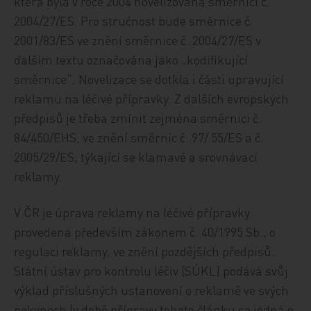
která byla v roce 2004 novelizována směrnicí č.
2004/27/ES. Pro stručnost bude směrnice č.
2001/83/ES ve znění směrnice č. 2004/27/ES v
dalším textu označována jako „kodifikující
směrnice“. Novelizace se dotkla i části upravující
reklamu na léčivé přípravky. Z dalších evropských
předpisů je třeba zmínit zejména směrnici č.
84/450/EHS, ve znění směrnic č. 97/ 55/ES a č.
2005/29/ES, týkající se klamavé a srovnávací
reklamy.
V ČR je úprava reklamy na léčivé přípravky
provedena především zákonem č. 40/1995 Sb., o
regulaci reklamy, ve znění pozdějších předpisů.
Státní ústav pro kontrolu léčiv (SÚKL) podává svůj
výklad příslušných ustanovení o reklamě ve svých
pokynech (v době přípravy tohoto článku se jedná o