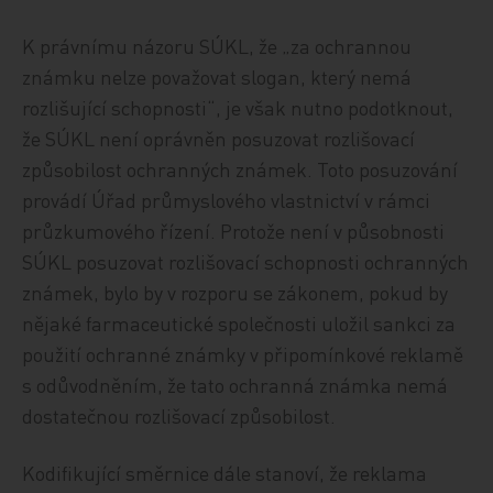
K právnímu názoru SÚKL, že „za ochrannou
známku nelze považovat slogan, který nemá
rozlišující schopnosti“, je však nutno podotknout,
že SÚKL není oprávněn posuzovat rozlišovací
způsobilost ochranných známek. Toto posuzování
provádí Úřad průmyslového vlastnictví v rámci
průzkumového řízení. Protože není v působnosti
SÚKL posuzovat rozlišovací schopnosti ochranných
známek, bylo by v rozporu se zákonem, pokud by
nějaké farmaceutické společnosti uložil sankci za
použití ochranné známky v připomínkové reklamě
s odůvodněním, že tato ochranná známka nemá
dostatečnou rozlišovací způsobilost.
Kodifikující směrnice dále stanoví, že reklama