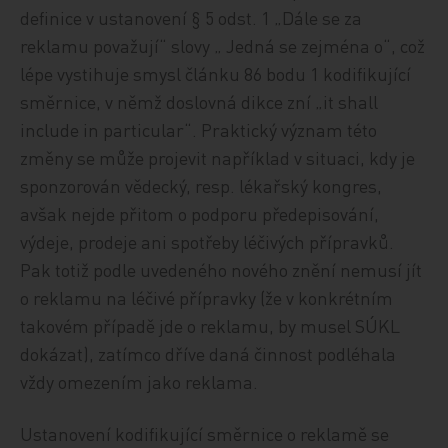
definice v ustanovení § 5 odst. 1 „Dále se za
reklamu považují“ slovy „ Jedná se zejména o“, což
lépe vystihuje smysl článku 86 bodu 1 kodifikující
směrnice, v němž doslovná dikce zní „it shall
include in particular“. Praktický význam této
změny se může projevit například v situaci, kdy je
sponzorován vědecký, resp. lékařský kongres,
avšak nejde přitom o podporu předepisování,
výdeje, prodeje ani spotřeby léčivých přípravků.
Pak totiž podle uvedeného nového znění nemusí jít
o reklamu na léčivé přípravky (že v konkrétním
takovém případě jde o reklamu, by musel SÚKL
dokázat), zatímco dříve daná činnost podléhala
vždy omezením jako reklama.
Ustanovení kodifikující směrnice o reklamě se