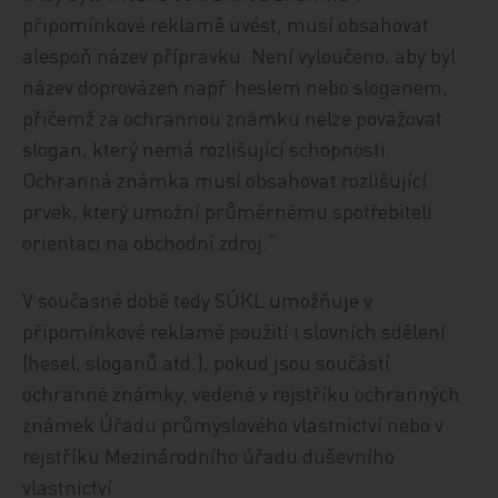
připomínkové reklamě uvést, musí obsahovat
alespoň název přípravku. Není vyloučeno, aby byl
název doprovázen např. heslem nebo sloganem,
přičemž za ochrannou známku nelze považovat
slogan, který nemá rozlišující schopnosti.
Ochranná známka musí obsahovat rozlišující
prvek, který umožní průměrnému spotřebiteli
orientaci na obchodní zdroj.“
V současné době tedy SÚKL umožňuje v
připomínkové reklamě použití i slovních sdělení
(hesel, sloganů atd.), pokud jsou součástí
ochranné známky, vedené v rejstříku ochranných
známek Úřadu průmyslového vlastnictví nebo v
rejstříku Mezinárodního úřadu duševního
vlastnictví.