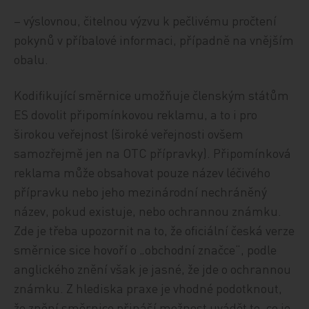
– výslovnou, čitelnou výzvu k pečlivému pročtení
pokynů v příbalové informaci, případně na vnějším
obalu.
Kodifikující směrnice umožňuje členským státům
ES dovolit připomínkovou reklamu, a to i pro
širokou veřejnost (široké veřejnosti ovšem
samozřejmě jen na OTC přípravky). Připomínková
reklama může obsahovat pouze název léčivého
přípravku nebo jeho mezinárodní nechráněný
název, pokud existuje, nebo ochrannou známku.
Zde je třeba upozornit na to, že oficiální česká verze
směrnice sice hovoří o „obchodní značce“, podle
anglického znění však je jasné, že jde o ochrannou
známku. Z hlediska praxe je vhodné podotknout,
že znění směrnice přináší možnost uvádět to, co je