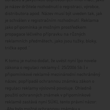
je název držitele rozhodnutí o registraci, výrobce,
distributora apod. Název musí být uveden tak, jak
je schválen v registračním rozhodnutí. Reklama
jako připomínka je možným prostředkem
propagace léčivého přípravku na různých
reklamních předmětech, jako jsou tužky, bloky,
trička apod.“
K tomu je nutno dodat, že uvést nyní (po novele
zákona o regulaci reklamy č. 25/2006 Sb.) v
připomínkové reklamě mezinárodní nechráněný
název, popřípadě ochrannou známku zákon o
regulaci reklamy výslovně povoluje. Ohledně
použití ochranných známek v připomínkové
reklamě zastává nyní SÚKL tento právní názor:
„Aby bylo možné ochrannou známku v