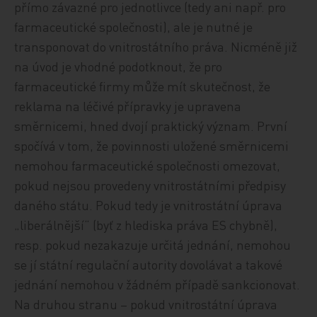
přímo závazné pro jednotlivce (tedy ani např. pro
farmaceutické společnosti), ale je nutné je
transponovat do vnitrostátního práva. Nicméně již
na úvod je vhodné podotknout, že pro
farmaceutické firmy může mít skutečnost, že
reklama na léčivé přípravky je upravena
směrnicemi, hned dvojí praktický význam. První
spočívá v tom, že povinnosti uložené směrnicemi
nemohou farmaceutické společnosti omezovat,
pokud nejsou provedeny vnitrostátními předpisy
daného státu. Pokud tedy je vnitrostátní úprava
„liberálnější“ (byť z hlediska práva ES chybně),
resp. pokud nezakazuje určitá jednání, nemohou
se jí státní regulační autority dovolávat a takové
jednání nemohou v žádném případě sankcionovat.
Na druhou stranu – pokud vnitrostátní úprava