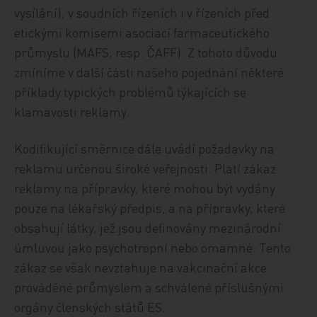
vysílání), v soudních řízeních i v řízeních před
etickými komisemi asociací farmaceutického
průmyslu (MAFS, resp. ČAFF). Z tohoto důvodu
zmíníme v další části našeho pojednání některé
příklady typických problémů týkajících se
klamavosti reklamy.
Kodifikující směrnice dále uvádí požadavky na
reklamu určenou široké veřejnosti. Platí zákaz
reklamy na přípravky, které mohou být vydány
pouze na lékařský předpis, a na přípravky, které
obsahují látky, jež jsou definovány mezinárodní
úmluvou jako psychotropní nebo omamné. Tento
zákaz se však nevztahuje na vakcinační akce
prováděné průmyslem a schválené příslušnými
orgány členských států ES.