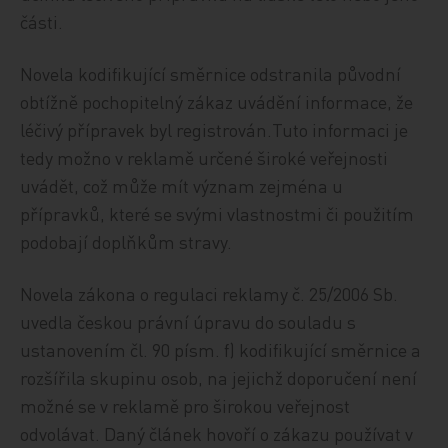
části.
Novela kodifikující směrnice odstranila původní
obtížně pochopitelný zákaz uvádění informace, že
léčivý přípravek byl registrován.Tuto informaci je
tedy možno v reklamě určené široké veřejnosti
uvádět, což může mít význam zejména u
přípravků, které se svými vlastnostmi či použitím
podobají doplňkům stravy.
Novela zákona o regulaci reklamy č. 25/2006 Sb.
uvedla českou právní úpravu do souladu s
ustanovením čl. 90 písm. f) kodifikující směrnice a
rozšířila skupinu osob, na jejichž doporučení není
možné se v reklamě pro širokou veřejnost
odvolávat. Daný článek hovoří o zákazu používat v