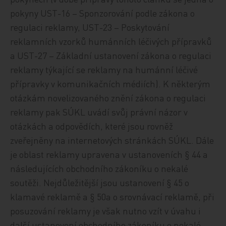
pokyny UST-16 – Sponzorování podle zákona o
regulaci reklamy, UST-23 – Poskytování
reklamních vzorků humánních léčivých přípravků
a UST-27 – Základní ustanovení zákona o regulaci
reklamy týkající se reklamy na humánní léčivé
přípravky v komunikačních médiích). K některým
otázkám novelizovaného znění zákona o regulaci
reklamy pak SÚKL uvádí svůj právní názor v
otázkách a odpovědích, které jsou rovněž
zveřejněny na internetových stránkách SÚKL. Dále
je oblast reklamy upravena v ustanoveních § 44 a
následujících obchodního zákoníku o nekalé
soutěži. Nejdůležitější jsou ustanovení § 45 o
klamavé reklamě a § 50a o srovnávací reklamě, při
posuzování reklamy je však nutno vzít v úvahu i
další ustanovení obchodního zákoníku o nekalé