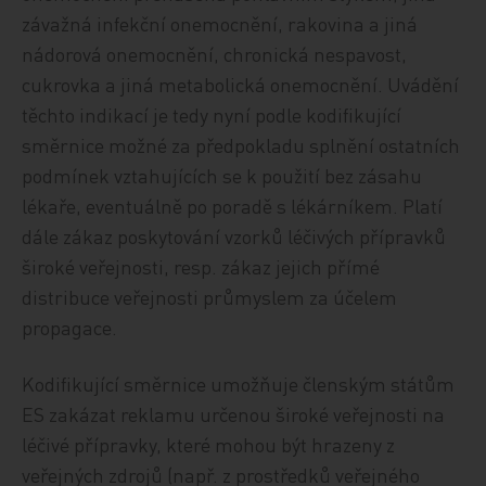
závažná infekční onemocnění, rakovina a jiná
nádorová onemocnění, chronická nespavost,
cukrovka a jiná metabolická onemocnění. Uvádění
těchto indikací je tedy nyní podle kodifikující
směrnice možné za předpokladu splnění ostatních
podmínek vztahujících se k použití bez zásahu
lékaře, eventuálně po poradě s lékárníkem. Platí
dále zákaz poskytování vzorků léčivých přípravků
široké veřejnosti, resp. zákaz jejich přímé
distribuce veřejnosti průmyslem za účelem
propagace.
Kodifikující směrnice umožňuje členským státům
ES zakázat reklamu určenou široké veřejnosti na
léčivé přípravky, které mohou být hrazeny z
veřejných zdrojů (např. z prostředků veřejného