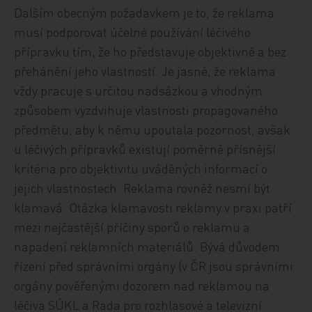
Dalším obecným požadavkem je to, že reklama
musí podporovat účelné používání léčivého
přípravku tím, že ho představuje objektivně a bez
přehánění jeho vlastností. Je jasné, že reklama
vždy pracuje s určitou nadsázkou a vhodným
způsobem vyzdvihuje vlastnosti propagovaného
předmětu, aby k němu upoutala pozornost, avšak
u léčivých přípravků existují poměrně přísnější
kritéria pro objektivitu uváděných informací o
jejich vlastnostech. Reklama rovněž nesmí být
klamavá. Otázka klamavosti reklamy v praxi patří
mezi nejčastější příčiny sporů o reklamu a
napadení reklamních materiálů. Bývá důvodem
řízení před správními orgány (v ČR jsou správními
orgány pověřenými dozorem nad reklamou na
léčiva SÚKL a Rada pro rozhlasové a televizní