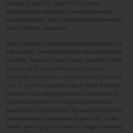
léčivých přípravků i lékárníkům, mohly
farmaceutické společnosti takové vzorkování
legálně provádět, ačkoli to evropské komunitární
právo již tehdy zakazovalo.
Druhý praktický význam pro farmaceutické firmy
pak spočívá v evropské dimenzi regulace reklamy
na léčiva. Řada farmaceutických společností totiž
používá určité reklamní slogany či claimy
obdobným způsobem v rámci více států Evropské
unie. V určitých případech sporů ohledně takové
reklamy může být argumentem i skutečnost, že
napadené reklamní tvrzení je bezproblémově
používáno i v jiných státech ES s obdobnou právní
úpravou reklamy založenou na právu ES. Jinak
řečeno, pokud je určité tvrzení či slogan shledáno