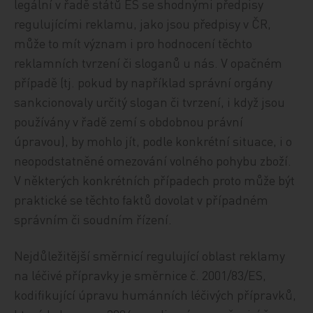
legální v řadě států ES se shodnými předpisy
regulujícími reklamu, jako jsou předpisy v ČR,
může to mít význam i pro hodnocení těchto
reklamních tvrzení či sloganů u nás. V opačném
případě (tj. pokud by například správní orgány
sankcionovaly určitý slogan či tvrzení, i když jsou
používány v řadě zemí s obdobnou právní
úpravou), by mohlo jít, podle konkrétní situace, i o
neopodstatněné omezování volného pohybu zboží.
V některých konkrétních případech proto může být
praktické se těchto faktů dovolat v případném
správním či soudním řízení.
Nejdůležitější směrnicí regulující oblast reklamy
na léčivé přípravky je směrnice č. 2001/83/ES,
kodifikující úpravu humánních léčivých přípravků,