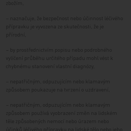
zbožím,
– naznačuje, že bezpečnost nebo účinnost léčivého
přípravku je vyvozena ze skutečnosti, že je
přírodní,
– by prostřednictvím popisu nebo podrobného
vylíčení průběhu určitého případu mohl vést k
chybnému stanovení vlastní diagnózy,
– nepatřičným, odpuzujícím nebo klamavým
způsobem poukazuje na tvrzení o uzdravení,
– nepatřičným, odpuzujícím nebo klamavým
způsobem používá vyobrazení změn na lidském
těle způsobených nemocí nebo úrazem nebo
účinků léčivého přípravku na lidské tělo nebo jeho