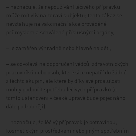
– naznačuje, že nepoužívání léčivého přípravku
může mít vliv na zdraví subjektu; tento zákaz se
nevztahuje na vakcinační akce prováděné
průmyslem a schválené příslušnými orgány,
– je zaměřen výhradně nebo hlavně na děti,
– se odvolává na doporučení vědců, zdravotnických
pracovníků nebo osob, které sice nepatří do žádné
z těchto skupin, ale které by díky své proslulosti
mohly podpořit spotřebu léčivých přípravků (o
tomto ustanovení v české úpravě bude pojednáno
dále podrobněji),
– naznačuje, že léčivý přípravek je potravinou,
kosmetickým prostředkem nebo jiným spotřebním