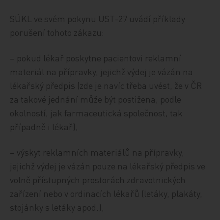
SÚKL ve svém pokynu UST-27 uvádí příklady
porušení tohoto zákazu:
– pokud lékař poskytne pacientovi reklamní
materiál na přípravky, jejichž výdej je vázán na
lékařský předpis (zde je navíc třeba uvést, že v ČR
za takové jednání může být postižena, podle
okolností, jak farmaceutická společnost, tak
případně i lékař),
– výskyt reklamních materiálů na přípravky,
jejichž výdej je vázán pouze na lékařský předpis ve
volně přístupných prostorách zdravotnických
zařízení nebo v ordinacích lékařů (letáky, plakáty,
stojánky s letáky apod.),