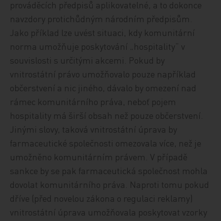
prováděcích předpisů aplikovatelné, a to dokonce
navzdory protichůdným národním předpisům.
Jako příklad lze uvést situaci, kdy komunitární
norma umožňuje poskytování „hospitality“ v
souvislosti s určitými akcemi. Pokud by
vnitrostátní právo umožňovalo pouze například
občerstvení a nic jiného, dávalo by omezení nad
rámec komunitárního práva, neboť pojem
hospitality má širší obsah než pouze občerstvení.
Jinými slovy, taková vnitrostátní úprava by
farmaceutické společnosti omezovala více, než je
umožněno komunitárním právem. V případě
sankce by se pak farmaceutická společnost mohla
dovolat komunitárního práva. Naproti tomu pokud
dříve (před novelou zákona o regulaci reklamy)
vnitrostátní úprava umožňovala poskytovat vzorky