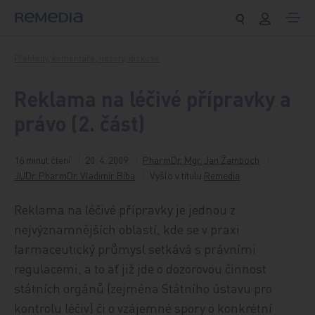
Přeskočit na obsah
Přehledy, komentáře, názory, diskuse
Reklama na léčivé přípravky a
právo (2. část)
16 minut čtení
20. 4. 2009
PharmDr. Mgr. Jan Žamboch
JUDr. PharmDr. Vladimír Bíba
Vyšlo v titulu
Remedia
Reklama na léčivé přípravky je jednou z
nejvýznamnějších oblastí, kde se v praxi
farmaceutický průmysl setkává s právními
regulacemi, a to ať již jde o dozorovou činnost
státních orgánů (zejména Státního ústavu pro
kontrolu léčiv) či o vzájemné spory o konkrétní