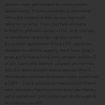
reklamu mezi jednotlivými farmaceutickými
společnostmi. V tomto pojednání si všimneme
některých aspektů právní úpravy regulující
reklamu na léčiva. První část byla věnována
krátkému přehledu úpravy v USA, ve druhé části
se zaměříme na srovnání úpravy v právu
Evropských společenství (ES) a v ČR, zejména s
ohledem na některé aspekty, které často bývají v
praxi pro farmaceutické firmy zdrojem problémů,
ať již v řízení před Státním ústavem pro kontrolu
léčiv či v rámci etických komisí asociací (MAFS –
Mezinárodní asociace farmaceutických společností
a ČAFF – Česká asociace farmaceutických firem),
nebo dokonce v řízení soudním (když jde o žalobu
jedné společnosti proti společnosti druhé a jedná
se o nekalou soutěž).