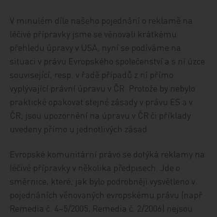
V minulém díle našeho pojednání o reklamě na
léčivé přípravky jsme se věnovali krátkému
přehledu úpravy v USA, nyní se podíváme na
situaci v právu Evropského společenství a s ní úzce
související, resp. v řadě případů z ní přímo
vyplývající právní úpravu v ČR. Protože by nebylo
praktické opakovat stejné zásady v právu ES a v
ČR, jsou upozornění na úpravu v ČR či příklady
uvedeny přímo u jednotlivých zásad.
Evropské komunitární právo se dotýká reklamy na
léčivé přípravky v několika předpisech. Jde o
směrnice, které, jak bylo podrobněji vysvětleno v
pojednáních věnovaných evropskému právu (např.
Remedia č. 4–5/2005, Remedia č. 2/2006) nejsou