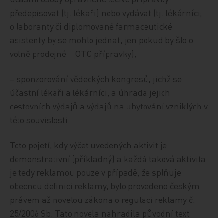
předepisovat (tj. lékaři) nebo vydávat (tj. lékárníci;
o laboranty či diplomované farmaceutické
asistenty by se mohlo jednat, jen pokud by šlo o
volně prodejné – OTC přípravky),
– sponzorování vědeckých kongresů, jichž se
účastní lékaři a lékárníci, a úhrada jejich
cestovních výdajů a výdajů na ubytování vzniklých v
této souvislosti.
Toto pojetí, kdy výčet uvedených aktivit je
demonstrativní (příkladný) a každá taková aktivita
je tedy reklamou pouze v případě, že splňuje
obecnou definici reklamy, bylo provedeno českým
právem až novelou zákona o regulaci reklamy č.
25/2006 Sb. Tato novela nahradila původní text