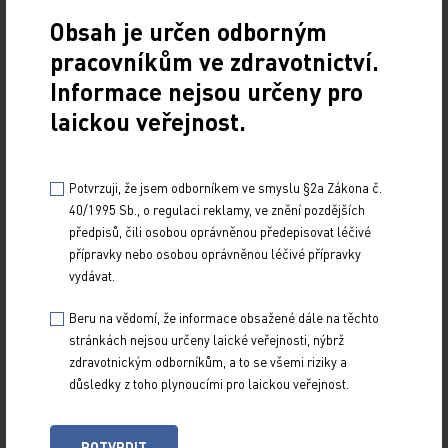
účinky léčby GA jsou lokální kožní reakce (zejména
Obsah je určen odborným
lipodystrofie), urtikarie, vazodilatace a dyspnoe. Z
pracovníkům ve zdravotnictví.
těchto důvodů ukončilo předčasně léčbu 5 %
Informace nejsou určeny pro
pacientů dlouhodobě léčených GA.
Vzhledem k
laickou veřejnost.
tomu, že existuje značný
nedostatek informací o
možnostech a účinnosti při
Potvrzuji, že jsem odborníkem ve smyslu §2a Zákona č.
přechodu pacientů z léčby
40/1995 Sb., o regulaci reklamy, ve znění pozdějších
interferony beta na léčbu GA, byly
předpisů, čili osobou oprávněnou předepisovat léčivé
přípravky nebo osobou oprávněnou léčivé přípravky
uskutečněny tři klinické studie, v nichž byli
vydávat.
pacienti nedostatečně odpovídající na léčbu
interferonem beta nebo pacienti s
Beru na vědomí, že informace obsažené dále na těchto
stránkách nejsou určeny laické veřejnosti, nýbrž
neakceptovatelnými vedlejšími účinky převedeni
zdravotnickým odborníkům, a to se všemi riziky a
na léčbu GA. Caon a kolektiv hodnotili pacienty,
důsledky z toho plynoucími pro laickou veřejnost.
kteří byli kvůli nedostatečné odpovědi na interferon
beta-1a podávaný jedenkrát týdně převedeni na
POTVRDIT