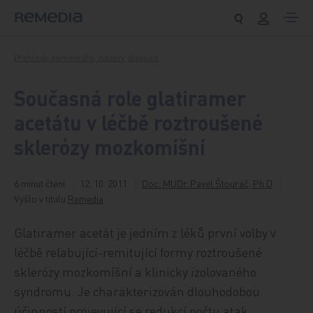
Přeskočit na obsah
Přehledy, komentáře, názory, diskuse
Současná role glatiramer
acetátu v léčbě roztroušené
sklerózy mozkomíšní
6 minut čtení
12. 10. 2011
Doc. MUDr. Pavel Štourač, Ph.D
Vyšlo v titulu
Remedia
Glatiramer acetát je jedním z léků první volby v
léčbě relabující-remitující formy roztroušené
sklerózy mozkomíšní a klinicky izolovaného
syndromu. Je charakterizován dlouhodobou
účinností projevující se redukcí počtu atak,