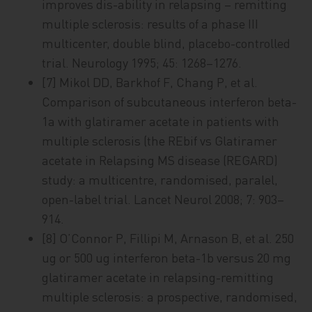
improves dis-ability in relapsing – remitting
multiple sclerosis: results of a phase III
multicenter, double blind, placebo-controlled
trial. Neurology 1995; 45: 1268–1276.
[7] Mikol DD, Barkhof F, Chang P, et al.
Comparison of subcutaneous interferon beta-
1a with glatiramer acetate in patients with
multiple sclerosis (the REbif vs Glatiramer
acetate in Relapsing MS disease (REGARD)
study: a multicentre, randomised, paralel,
open-label trial. Lancet Neurol 2008; 7: 903–
914.
[8] O’Connor P, Fillipi M, Arnason B, et al. 250
ug or 500 ug interferon beta-1b versus 20 mg
glatiramer acetate in relapsing-remitting
multiple sclerosis: a prospective, randomised,