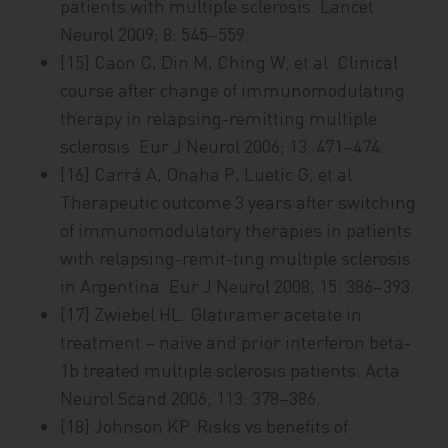
patients with multiple sclerosis. Lancet
Neurol 2009; 8: 545–559.
[15] Caon C, Din M, Ching W, et al. Clinical
course after change of immunomodulating
therapy in relapsing-remitting multiple
sclerosis. Eur J Neurol 2006; 13: 471–474.
[16] Carrá A, Onaha P, Luetic G, et al.
Therapeutic outcome 3 years after switching
of immunomodulatory therapies in patients
with relapsing-remit-ting multiple sclerosis
in Argentina. Eur J Neurol 2008; 15: 386–393.
[17] Zwiebel HL. Glatiramer acetate in
treatment – naive and prior interferon beta-
1b treated multiple sclerosis patients. Acta
Neurol Scand 2006; 113: 378–386.
[18] Johnson KP. Risks vs benefits of