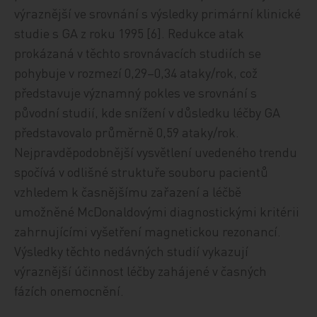
výraznější ve srovnání s výsledky primární klinické
studie s GA z roku 1995 [6]. Redukce atak
prokázaná v těchto srovnávacích studiích se
pohybuje v rozmezí 0,29–0,34 ataky/rok, což
představuje významný pokles ve srovnání s
původní studií, kde snížení v důsledku léčby GA
představovalo průměrně 0,59 ataky/rok.
Nejpravděpodobnější vysvětlení uvedeného trendu
spočívá v odlišné struktuře souboru pacientů
vzhledem k časnějšímu zařazení a léčbě
umožněné McDonaldovými diagnostickými kritérii
zahrnujícími vyšetření magnetickou rezonancí.
Výsledky těchto nedávných studií vykazují
výraznější účinnost léčby zahájené v časných
fázích onemocnění.