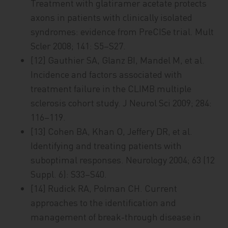
Treatment with glatiramer acetate protects
axons in patients with clinically isolated
syndromes: evidence from PreCISe trial. Mult
Scler 2008; 141: S5–S27.
[12] Gauthier SA, Glanz BI, Mandel M, et al.
Incidence and factors associated with
treatment failure in the CLIMB multiple
sclerosis cohort study. J Neurol Sci 2009; 284:
116–119.
[13] Cohen BA, Khan O, Jeffery DR, et al.
Identifying and treating patients with
suboptimal responses. Neurology 2004; 63 (12
Suppl. 6): S33–S40.
[14] Rudick RA, Polman CH. Current
approaches to the identification and
management of break-through disease in