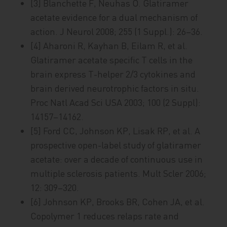
[3] Blanchette F, Neuhas O. Glatiramer
acetate evidence for a dual mechanism of
action. J Neurol 2008; 255 (1 Suppl.): 26–36.
[4] Aharoni R, Kayhan B, Eilam R, et al.
Glatiramer acetate specific T cells in the
brain express T-helper 2/3 cytokines and
brain derived neurotrophic factors in situ.
Proc Natl Acad Sci USA 2003; 100 (2 Suppl):
14157–14162.
[5] Ford CC, Johnson KP, Lisak RP, et al. A
prospective open-label study of glatiramer
acetate: over a decade of continuous use in
multiple sclerosis patients. Mult Scler 2006;
12: 309–320.
[6] Johnson KP, Brooks BR, Cohen JA, et al.
Copolymer 1 reduces relaps rate and