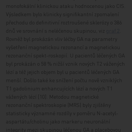
monofokální klinickou ataku hodnocenou jako CIS.
Výsledkem bylo klinicky signifikantní zpomalení
přechodu do definitivní roztroušené sklerózy o 386
dnů ve srovnání s neléčenou skupinou, viz
graf 2
.
Rovněž byl prokázán vliv léčby GA na parametry
vyšetření magnetickou rezonancí a magnetickou
rezonanční spekt-roskopií. U pacientů léčených GA
byl prokázán o 58 % nižší vznik nových T2 vážených
lézí a též jejich objem byl u pacientů léčených GA
menší. Došlo také ke snížení počtu nově vzniklých
T1 gadolinium enhancujících lézí a nových T1
vážených lézí [10]. Metodou magnetické
rezonanční spektroskopie (MRS) byly zjištěny
statisticky významné rozdíly v poměru N-acetyl-
aspartátu/cholinu jako markeru neuronální
integrity mezi skupinou léčenou GA a placebovou