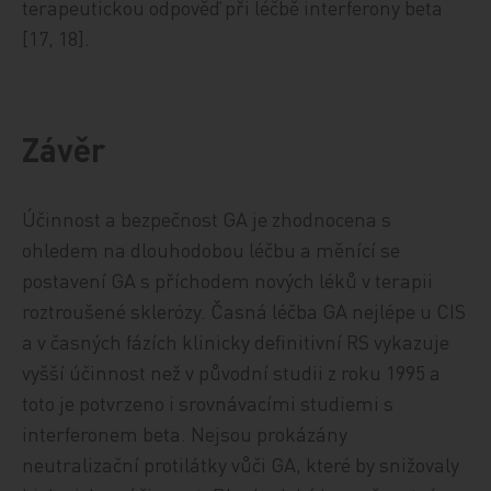
terapeutickou odpověď při léčbě interferony beta
[17, 18].
Závěr
Účinnost a bezpečnost GA je zhodnocena s
ohledem na dlouhodobou léčbu a měnící se
postavení GA s příchodem nových léků v terapii
roztroušené sklerózy. Časná léčba GA nejlépe u CIS
a v časných fázích klinicky definitivní RS vykazuje
vyšší účinnost než v původní studii z roku 1995 a
toto je potvrzeno i srovnávacími studiemi s
interferonem beta. Nejsou prokázány
neutralizační protilátky vůči GA, které by snižovaly