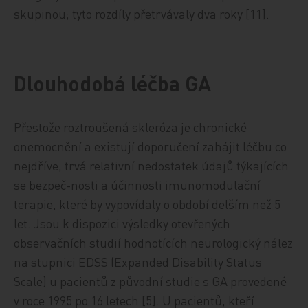
skupinou; tyto rozdíly přetrvávaly dva roky [11].
Dlouhodobá léčba GA
Přestože roztroušená skleróza je chronické
onemocnění a existují doporučení zahájit léčbu co
nejdříve, trvá relativní nedostatek údajů týkajících
se bezpeč-nosti a účinnosti imunomodulační
terapie, které by vypovídaly o období delším než 5
let. Jsou k dispozici výsledky otevřených
observačních studií hodnotících neurologický nález
na stupnici EDSS (Expanded Disability Status
Scale) u pacientů z původní studie s GA provedené
v roce 1995 po 16 letech [5]. U pacientů, kteří