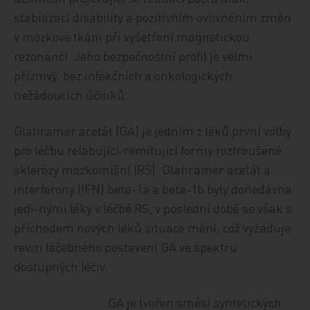
stabilizací disability a pozitivním ovlivněním změn
v mozkové tkáni při vyšetření magnetickou
rezonancí. Jeho bezpečnostní profil je velmi
příznivý, bez infekčních a onkologických
nežádoucích účinků.
Glatiramer acetát (GA) je jedním z léků první volby
pro léčbu relabující-remitující formy roztroušené
sklerózy mozkomíšní (RS). Glatiramer acetát a
interferony (IFN) beta-1a a beta-1b byly donedávna
jedi-nými léky v léčbě RS, v poslední době se však s
příchodem nových léků situace mění, což vyžaduje
revizi léčebného postavení GA ve spektru
dostupných léčiv.
GA je tvořen směsí syntetických