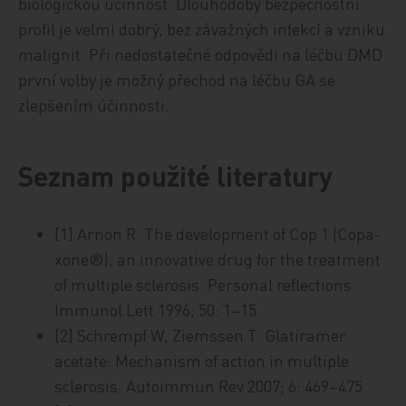
biologickou účinnost. Dlouhodobý bezpečnostní
profil je velmi dobrý, bez závažných infekcí a vzniku
malignit. Při nedostatečné odpovědi na léčbu DMD
první volby je možný přechod na léčbu GA se
zlepšením účinnosti.
Seznam použité literatury
[1] Arnon R. The development of Cop 1 (Copa-
xone®), an innovative drug for the treatment
of multiple sclerosis: Personal reflections.
Immunol Lett 1996; 50: 1–15.
[2] Schrempf W, Ziemssen T. Glatiramer
acetate: Mechanism of action in multiple
sclerosis. Autoimmun Rev 2007; 6: 469–475.