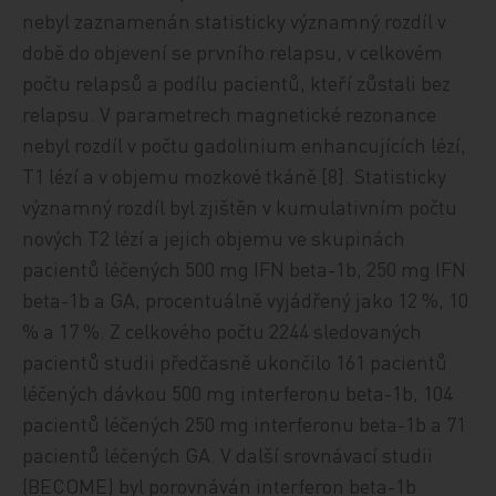
nebyl zaznamenán statisticky významný rozdíl v
době do objevení se prvního relapsu, v celkovém
počtu relapsů a podílu pacientů, kteří zůstali bez
relapsu. V parametrech magnetické rezonance
nebyl rozdíl v počtu gadolinium enhancujících lézí,
T1 lézí a v objemu mozkové tkáně [8]. Statisticky
významný rozdíl byl zjištěn v kumulativním počtu
nových T2 lézí a jejich objemu ve skupinách
pacientů léčených 500 mg IFN beta-1b, 250 mg IFN
beta-1b a GA, procentuálně vyjádřený jako 12 %, 10
% a 17 %. Z celkového počtu 2244 sledovaných
pacientů studii předčasně ukončilo 161 pacientů
léčených dávkou 500 mg interferonu beta-1b, 104
pacientů léčených 250 mg interferonu beta-1b a 71
pacientů léčených GA. V další srovnávací studii
(BECOME) byl porovnáván interferon beta-1b