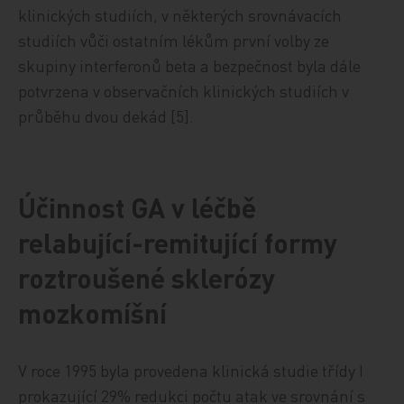
klinických studiích, v některých srovnávacích
studiích vůči ostatním lékům první volby ze
skupiny interferonů beta a bezpečnost byla dále
potvrzena v observačních klinických studiích v
průběhu dvou dekád [5].
Účinnost GA v léčbě
relabující-remitující formy
roztroušené sklerózy
mozkomíšní
V roce 1995 byla provedena klinická studie třídy I
prokazující 29% redukci počtu atak ve srovnání s