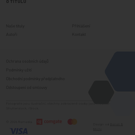
O TITULU
Naše tituly
Přihlášení
Autoři
Kontakt
Ochrana osobních údajů
Podmínky užití
Obchodní podmínky předplatného
Odstoupení od smlouvy
Fotografie jsou ilustrační, všechny zobrazené osoby jsou modelem. Zdroj:
Shutterstock, iStock.
© 2026 Remedia
Design od
Beneš &
Michl