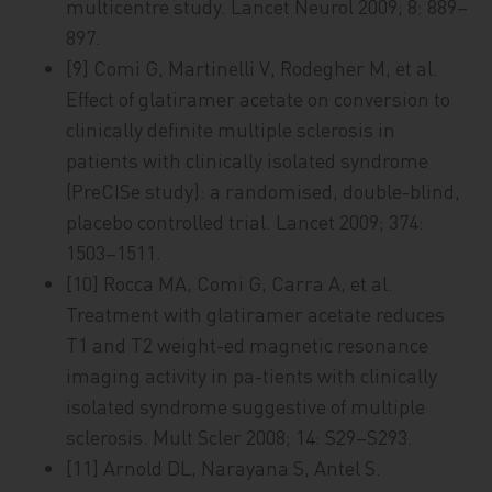
multicentre study. Lancet Neurol 2009; 8: 889–
897.
[9] Comi G, Martinelli V, Rodegher M, et al.
Effect of glatiramer acetate on conversion to
clinically definite multiple sclerosis in
patients with clinically isolated syndrome
(PreCISe study): a randomised, double-blind,
placebo controlled trial. Lancet 2009; 374:
1503–1511.
[10] Rocca MA, Comi G, Carra A, et al.
Treatment with glatiramer acetate reduces
T1 and T2 weight-ed magnetic resonance
imaging activity in pa-tients with clinically
isolated syndrome suggestive of multiple
sclerosis. Mult Scler 2008; 14: S29–S293.
[11] Arnold DL, Narayana S, Antel S.