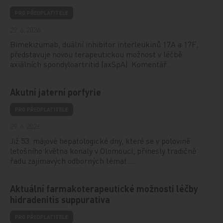
PRO PŘEDPLATITELE
29. 6. 2026
Bimekizumab, duální inhibitor interleukinů 17A a 17F,
představuje novou terapeutickou možnost v léčbě
axiálních spondyloartritid (axSpA). Komentář…
Akutní jaterní porfyrie
PRO PŘEDPLATITELE
29. 6. 2026
Již 53. májové hepatologické dny, které se v polovině
letošního května konaly v Olomouci, přinesly tradičně
řadu zajímavých odborných témat.…
Aktuální farmakoterapeutické možnosti léčby
hidradenitis suppurativa
PRO PŘEDPLATITELE