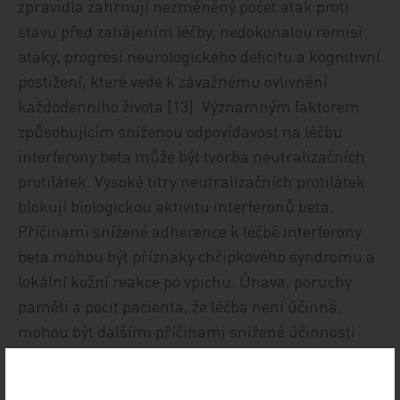
zpravidla zahrnují nezměněný počet atak proti
stavu před zahájením léčby, nedokonalou remisi
ataky, progresi neurologického deficitu a kognitivní
postižení, které vede k závažnému ovlivnění
každodenního života [13]. Významným faktorem
způsobujícím sníženou odpovídavost na léčbu
interferony beta může být tvorba neutralizačních
protilátek. Vysoké titry neutralizačních protilátek
blokují biologickou aktivitu interferonů beta.
Příčinami snížené adherence k léčbě interferony
beta mohou být příznaky chřipkového syndromu a
lokální kožní reakce po vpichu. Únava, poruchy
paměti a pocit pacienta, že léčba není účinná,
mohou být dalšími příčinami snížené účinnosti
vzhledem k dlouhodobosti injek-ční léčby
preparáty DMD [14]. Specifickými nežádoucími