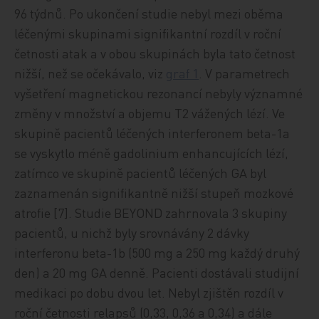
96 týdnů. Po ukončení studie nebyl mezi oběma
léčenými skupinami signifikantní rozdíl v roční
četnosti atak a v obou skupinách byla tato četnost
nižší, než se očekávalo, viz
graf 1
. V parametrech
vyšetření magnetickou rezonancí nebyly významné
změny v množství a objemu T2 vážených lézí. Ve
skupině pacientů léčených interferonem beta-1a
se vyskytlo méně gadolinium enhancujících lézí,
zatímco ve skupině pacientů léčených GA byl
zaznamenán signifikantně nižší stupeň mozkové
atrofie [7]. Studie BEYOND zahrnovala 3 skupiny
pacientů, u nichž byly srovnávány 2 dávky
interferonu beta-1b (500 mg a 250 mg každý druhý
den) a 20 mg GA denně. Pacienti dostávali studijní
medikaci po dobu dvou let. Nebyl zjištěn rozdíl v
roční četnosti relapsů (0,33, 0,36 a 0,34) a dále