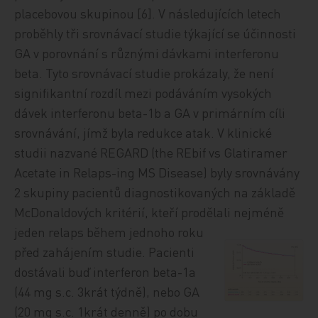
placebovou skupinou [6]. V následujících letech
proběhly tři srovnávací studie týkající se účinnosti
GA v porovnání s různými dávkami interferonu
beta. Tyto srovnávací studie prokázaly, že není
signifikantní rozdíl mezi podáváním vysokých
dávek interferonu beta-1b a GA v primárním cíli
srovnávání, jímž byla redukce atak. V klinické
studii nazvané REGARD (the REbif vs Glatiramer
Acetate in Relaps-ing MS Disease) byly srovnávány
2 skupiny pacientů diagnostikovaných na základě
McDonaldových kritérií, kteří prodělali nejméně
jeden relaps během jednoho roku
před zahájením studie. Pacienti
dostávali buď interferon beta-1a
(44 mg s.c. 3krát týdně), nebo GA
(20 mg s.c. 1krát denně) po dobu