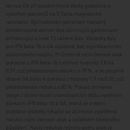
versus GA při podání trojité dávky gadolinia a
vyšetření pacientů na 3 Tesla magnetické
rezonanci. Byl hodnocen parametr nazvaný
kombinované aktivní léze zahrnující gadolinium
enhancující a nové T2 vážené léze. Výsledky byly
pro IFN beta-1b a GA obdobné, bez signifikantního
statistického rozdílu. Průměrná roční četnost atak
poklesla u IFN beta-1b z výchozí hodnoty 1,8 na
0,37, což představovalo redukci o 79 %, a ve skupině
léčené GA došlo k poklesu z hodnoty 1,9 na 0,33, což
představovalo redukci o 83 %. Pokud shrneme
údaje z těchto studií srovnávajících léčbu vysokými
dávkami IFN beta-1b a GA, jedná se o velmi
podobné výsledky týkající se účinnosti vyjádřené
redukcí roční četnosti atak a začátkem léčebného
působení. Navíc redukce ročního počtu atak je