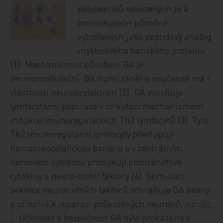
polypeptidů odvozených ze 4
aminokyselin původně
vytvořených jako peptidový analog
myelinového bazického proteinu
[1]. Mechanismus působení GA je
imunomodulační. GA tlumí zánět a současně má i
vlastnosti neuroprotektivní [2]. GA ovlivňuje
lymfocytární populace v cirkulaci mechanismem
indukce imunoregulačních Th2 lymfocytů [3]. Tyto
Th2 imunoregulační lymfocyty přestupují
hematoencefalickou bariéru a v centrálním
nervovém systému produkují protizánětlivé
cytokiny a neuro-trofní faktory [4]. Stimulací
sekrece neurotrofních faktorů ochraňuje GA axony
a přispívá k reparaci poškozených neuronů, viz
obr.
1
. Účinnost a bezpečnost GA byla prokázána v