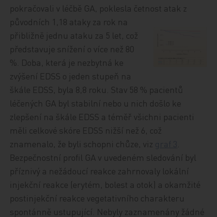
pokračovali v léčbě GA, poklesla četnost atak z
původních 1,18 ataky za rok na
přibližně jednu ataku za 5 let, což
představuje snížení o více než 80
%. Doba, která je nezbytná ke
zvýšení EDSS o jeden stupeň na
škále EDSS, byla 8,8 roku. Stav 58 % pacientů
léčených GA byl stabilní nebo u nich došlo ke
zlepšení na škále EDSS a téměř všichni pacienti
měli celkové skóre EDSS nižší než 6, což
znamenalo, že byli schopni chůze, viz
graf 3
.
Bezpečnostní profil GA v uvedeném sledování byl
příznivý a nežádoucí reakce zahrnovaly lokální
injekční reakce (erytém, bolest a otok) a okamžité
postinjekční reakce vegetativního charakteru
spontánně ustupující. Nebyly zaznamenány žádné