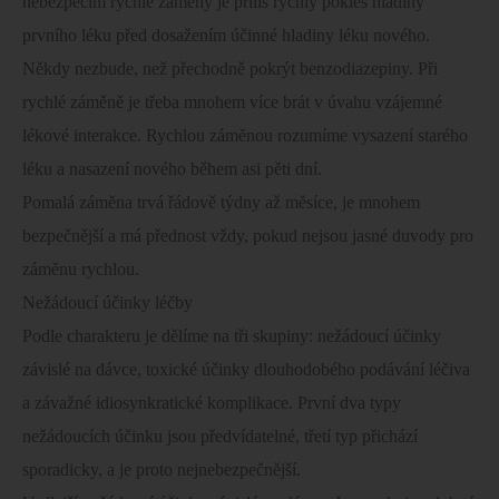
nebezpečím rychlé záměny je příliš rychlý pokles hladiny
prvního léku před dosažením účinné hladiny léku nového.
Někdy nezbude, než přechodně pokrýt benzodiazepiny. Při
rychlé záměně je třeba mnohem více brát v úvahu vzájemné
lékové interakce. Rychlou záměnou rozumíme vysazení starého
léku a nasazení nového během asi pěti dní.
Pomalá záměna trvá řádově týdny až měsíce, je mnohem
bezpečnější a má přednost vždy, pokud nejsou jasné duvody pro
záměnu rychlou.
Nežádoucí účinky léčby
Podle charakteru je dělíme na tři skupiny: nežádoucí účinky
závislé na dávce, toxické účinky dlouhodobého podávání léčiva
a závažné idiosynkratické komplikace. První dva typy
nežádoucích účinku jsou předvídatelné, třetí typ přichází
sporadicky, a je proto nejnebezpečnější.