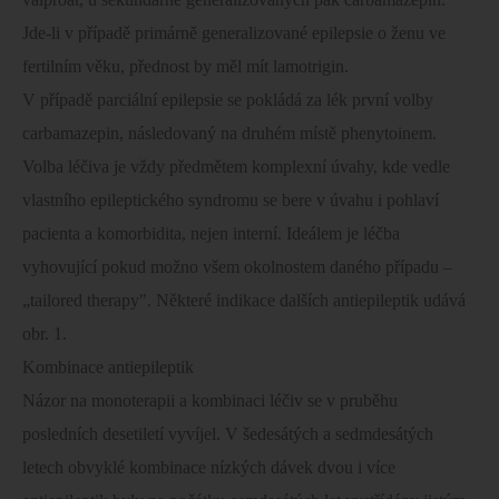
Jde-li v případě primárně generalizované epilepsie o ženu ve
fertilním věku, přednost by měl mít lamotrigin.
V případě parciální epilepsie se pokládá za lék první volby
carbamazepin, následovaný na druhém místě phenytoinem.
Volba léčiva je vždy předmětem komplexní úvahy, kde vedle
vlastního epileptického syndromu se bere v úvahu i pohlaví
pacienta a komorbidita, nejen interní. Ideálem je léčba
vyhovující pokud možno všem okolnostem daného případu –
„tailored therapy". Některé indikace dalších antiepileptik udává
obr. 1.
Kombinace antiepileptik
Názor na monoterapii a kombinaci léčiv se v pruběhu
posledních desetiletí vyvíjel. V šedesátých a sedmdesátých
letech obvyklé kombinace nízkých dávek dvou i více