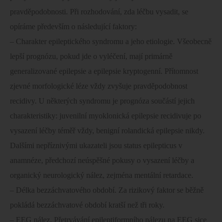
pravděpodobnosti. Při rozhodování, zda léčbu vysadit, se
opíráme především o následující faktory:
– Charakter epileptického syndromu a jeho etiologie. Všeobecně
lepší prognózu, pokud jde o vyléčení, mají primárně
generalizované epilepsie a epilepsie kryptogenní. Přítomnost
zjevné morfologické léze vždy zvyšuje pravděpodobnost
recidivy. U některých syndromu je prognóza součástí jejich
charakteristiky: juvenilní myoklonická epilepsie recidivuje po
vysazení léčby téměř vždy, benigní rolandická epilepsie nikdy.
Dalšími nepříznivými ukazateli jsou status epilepticus v
anamnéze, předchozí neúspěšné pokusy o vysazení léčby a
organický neurologický nález, zejména mentální retardace.
– Délka bezzáchvatového období. Za rizikový faktor se běžně
pokládá bezzáchvatové období kratší než tři roky.
– EEG nález. Přetrvávání epileptiformního nálezu na EEG sice