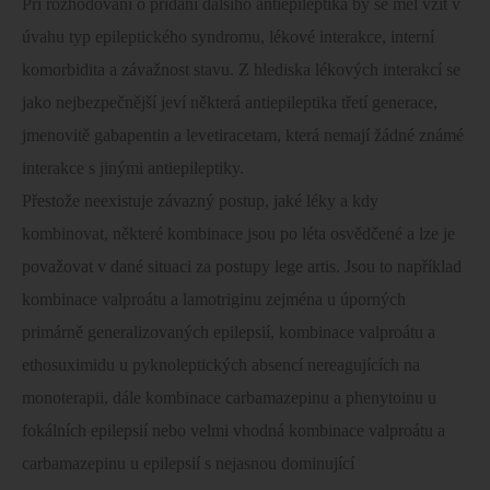
Při rozhodování o přidání dalšího antiepileptika by se měl vzít v
úvahu typ epileptického syndromu, lékové interakce, interní
komorbidita a závažnost stavu. Z hlediska lékových interakcí se
jako nejbezpečnější jeví některá antiepileptika třetí generace,
jmenovitě gabapentin a levetiracetam, která nemají žádné známé
interakce s jinými antiepileptiky.
Přestože neexistuje závazný postup, jaké léky a kdy
kombinovat, některé kombinace jsou po léta osvědčené a lze je
považovat v dané situaci za postupy lege artis. Jsou to například
kombinace valproátu a lamotriginu zejména u úporných
primárně generalizovaných epilepsií, kombinace valproátu a
ethosuximidu u pyknoleptických absencí nereagujících na
monoterapii, dále kombinace carbamazepinu a phenytoinu u
fokálních epilepsií nebo velmi vhodná kombinace valproátu a
carbamazepinu u epilepsií s nejasnou dominující