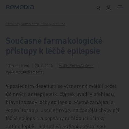
Přeskočit na obsah
Přehledy, komentáře, názory, diskuse
Současné farmakologické
přístupy k léčbě epilepsie
13 minut čtení
20. 4. 2009
MUDr. Evžen Nešpor
Vyšlo v titulu
Remedia
V posledním desetiletí se významně zvětšil počet
účinných antiepileptik. článek uvádí v přehledu
hlavní zásady léčby epilepsie, včetně zahájení a
vedení terapie. Jsou shrnuty nejčastější chyby při
léčbě epilepsie a popsány nežádoucí účinky
antiepileptik. Jednotlivá antiepileptika jsou