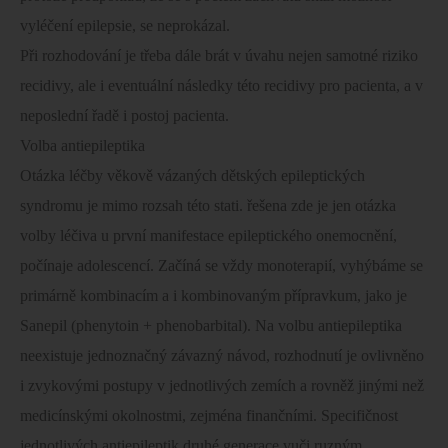
vyléčení epilepsie, se neprokázal.
Při rozhodování je třeba dále brát v úvahu nejen samotné riziko
recidivy, ale i eventuální následky této recidivy pro pacienta, a v
neposlední řadě i postoj pacienta.
Volba antiepileptika
Otázka léčby věkově vázaných dětských epileptických
syndromu je mimo rozsah této stati. řešena zde je jen otázka
volby léčiva u první manifestace epileptického onemocnění,
počínaje adolescencí. Začíná se vždy monoterapií, vyhýbáme se
primárně kombinacím a i kombinovaným přípravkum, jako je
Sanepil (phenytoin + phenobarbital). Na volbu antiepileptika
neexistuje jednoznačný závazný návod, rozhodnutí je ovlivněno
i zvykovými postupy v jednotlivých zemích a rovněž jinými než
medicínskými okolnostmi, zejména finančními. Specifičnost
jednotlivých antiepileptik druhé generace vuči ruzným