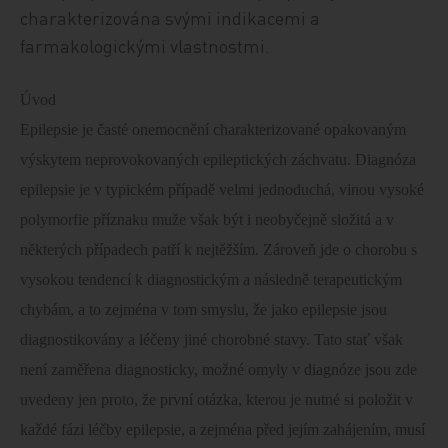
charakterizována svými indikacemi a
farmakologickými vlastnostmi.
Úvod
Epilepsie je časté onemocnění charakterizované opakovaným
výskytem neprovokovaných epileptických záchvatu. Diagnóza
epilepsie je v typickém případě velmi jednoduchá, vinou vysoké
polymorfie příznaku muže však být i neobyčejně složitá a v
některých případech patří k nejtěžším. Zároveň jde o chorobu s
vysokou tendencí k diagnostickým a následně terapeutickým
chybám, a to zejména v tom smyslu, že jako epilepsie jsou
diagnostikovány a léčeny jiné chorobné stavy. Tato stať však
není zaměřena diagnosticky, možné omyly v diagnóze jsou zde
uvedeny jen proto, že první otázka, kterou je nutné si položit v
každé fázi léčby epilepsie, a zejména před jejím zahájením, musí