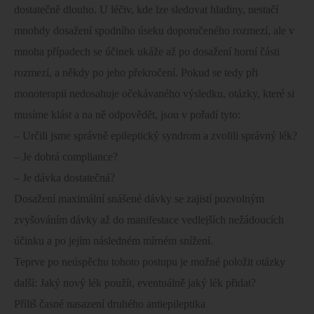
dostatečně dlouho. U léčiv, kde lze sledovat hladiny, nestačí
mnohdy dosažení spodního úseku doporučeného rozmezí, ale v
mnoha případech se účinek ukáže až po dosažení horní části
rozmezí, a někdy po jeho překročení. Pokud se tedy při
monoterapii nedosahuje očekávaného výsledku, otázky, které si
musíme klást a na ně odpovědět, jsou v pořadí tyto:
– Určili jsme správně epileptický syndrom a zvolili správný lék?
– Je dobrá compliance?
– Je dávka dostatečná?
Dosažení maximální snášené dávky se zajistí pozvolným
zvyšováním dávky až do manifestace vedlejších nežádoucích
účinku a po jejím následném mírném snížení.
Teprve po neúspěchu tohoto postupu je možné položit otázky
další: Jaký nový lék použít, eventuálně jaký lék přidat?
Příliš časné nasazení druhého antiepileptika