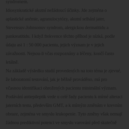
syndromem.
Idiosynkratické akutní nežádoucí účinky. Jde zejména o
aplastické anémie, agranulocytózy, akutní selhání jater,
Stevensuv-Johnsonuv syndrom, alergickou dermatitidu a
pankreatitidu. I když frekvence těchto příhod je nízká, podle
údaju asi 1 : 50 000 pacientu, jejich význam je v jejich
závažnosti. Nejsou-li včas rozpoznány a léčeny, končí často
letálně.
Na základě výsledku studií provedených na toto téma je zjevné,
že laboratorní testování, jak je běžně prováděno, má pro
včasnou identifikaci ohrožených pacientu minimální význam.
Podávání antiepileptik vede u celé řady pacientu k mírné alteraci
jaterních testu, především GMT, a k mírným změnám v krevním
obraze, zejména ve smyslu leukopenie. Tyto změny však nemají
žádnou prediktivní potenci ve smyslu varování před skutečně