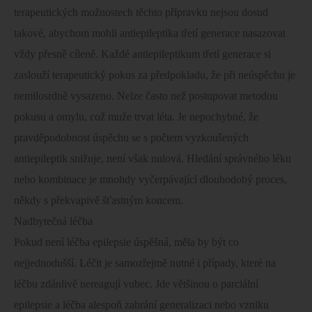
terapeutických možnostech těchto přípravku nejsou dosud
takové, abychom mohli antiepileptika třetí generace nasazovat
vždy přesně cíleně. Každé antiepileptikum třetí generace si
zaslouží terapeutický pokus za předpokladu, že při neúspěchu je
nemilosrdně vysazeno. Nelze často než postupovat metodou
pokusu a omylu, což muže trvat léta. Je nepochybné, že
pravděpodobnost úspěchu se s počtem vyzkoušených
antiepileptik snižuje, není však nulová. Hledání správného léku
nebo kombinace je mnohdy vyčerpávající dlouhodobý proces,
někdy s překvapivě šťastným koncem.
Nadbytečná léčba
Pokud není léčba epilepsie úspěšná, měla by být co
nejjednodušší. Léčit je samozřejmě nutné i případy, které na
léčbu zdánlivě nereagují vubec. Jde většinou o parciální
epilepsie a léčba alespoň zabrání generalizaci nebo vzniku