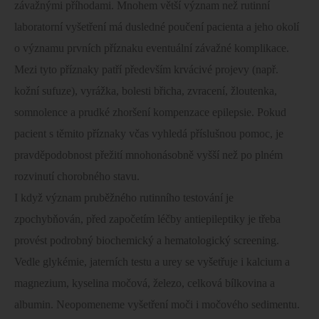
závažnými příhodami. Mnohem větší význam než rutinní
laboratorní vyšetření má dusledné poučení pacienta a jeho okolí
o významu prvních příznaku eventuální závažné komplikace.
Mezi tyto příznaky patří především krvácivé projevy (např.
kožní sufuze), vyrážka, bolesti břicha, zvracení, žloutenka,
somnolence a prudké zhoršení kompenzace epilepsie. Pokud
pacient s těmito příznaky včas vyhledá příslušnou pomoc, je
pravděpodobnost přežití mnohonásobně vyšší než po plném
rozvinutí chorobného stavu.
I když význam pruběžného rutinního testování je
zpochybňován, před započetím léčby antiepileptiky je třeba
provést podrobný biochemický a hematologický screening.
Vedle glykémie, jaterních testu a urey se vyšetřuje i kalcium a
magnezium, kyselina močová, železo, celková bílkovina a
albumin. Neopomeneme vyšetření moči i močového sedimentu.