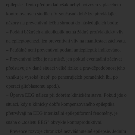
epilepsie. Tento předpoklad však nebyl potvrzen v placebem
kontrolovaných studiích. V současné době lze převládající
názory na preventivní léčbu shrnout do následujících bodu:
– Podání běžných antiepileptik nemá žádný profylaktický vliv
na epileptogenezi, jen preventivní vliv na manifestaci záchvatu.
– Paušálně není preventivní podání antiepileptik indikováno.
– Preventivní léčba je na místě, jen pokud eventuální záchvat
představuje v dané situaci velké riziko a pravděpodobnost jeho
vzniku je vysoká (např. po penetrujících poraněních lbi, po
operaci glioblastomu apod.).
– Úprava EEG nálezu při dobrém klinickém stavu. Pokud jde o
situaci, kdy u klinicky dobře kompenzovaného epileptika
přetrvávají na EEG interiktální epileptiformní fenomény, je
snaha o „toaletu EEG" obvykle kontraproduktivní.
– Prevence rozvoje chronické nezvládnutelné epilepsie. Jedním