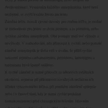
dvojkombinaci. Vysazením každého antiepileptika, které není
nezbytné, se zvýší kvalita života pacientu.
Záměna léčiv. Jsou-li zjevné duvody pro změnu léčby, je možné
se rozhodnout pro jeden ze dvou postupu, a to pomalou, nebo
rychlou záměnu antiepileptik. Oba postupy mají své výhody a
nevýhody. V rozhodování, zda přistoupit k rychlé, nebo pomalé
záměně antiepileptik je třeba vzít v úvahu, že příliš rychlé
nasazení zejména carbamazepinu, primidonu, lamotriginu a
topiramatu bývá špatně snášeno.
K rychlé záměně je nutné přikročit za některých zvláštních
okolností, zejména při přítomnosti závažných nežádoucích
účinku vysazovaného léčiva, při prudkém zhoršení epilepsie
nebo i v časové tísni, kdy je nutné rychle prokázat
farmakorezistenci před chirurgickým řešením. Hlavním