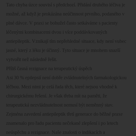
Tato chyba úzce souvisí s předchozí. Přidání druhého léčiva je
možné, až když je prokázána neúčinnost prvního, podaného v
plné dávce. V praxi se bohužel často setkáváme s pacienty
léčenými kombinacemi dvou i více poddávkovaných
antiepileptik. Vznikají tím nepřehledné situace, kdy není vubec
jasné, který z léku je účinný. Tyto situace je mnohem snazší
vytvořit než následně řešit.
Příliš časná rezignace na terapeutický úspěch
Asi 30 % epilepsií není dobře zvládnutelných farmakologickou
léčbou. Mezi nimi je celá řada těch, které nejsou vhodné k
chirurgickému řešení. Je však třeba mít na paměti, že
terapeutická nezvládnutelnost nemusí být neměnný stav.
Zejména zavedení antiepileptik třetí generace do běžné praxe
znamenalo pro řadu pacientu nečekané zlepšení i po letech
neúspěchu a rezignace. Naše znalosti o indikacích a