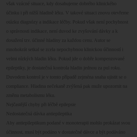
však vzácné situace, kdy dosahujeme dobrého klinického
účinku i při nižší hladině léku. V takové situaci znovu otevřeme
otázku diagnózy a indikace léčby. Pokud však není pochybnost
o správnosti indikace, není duvod ke zvyšování dávky a k
dosažení tzv. účinné hladiny za každou cenu. Autor se
mnohokrát setkal se zcela nepochybnou klinickou účinností i
velmi nízkých hladin léku. Pokud jde o dobře kompenzované
epileptiky, je dostatečná kontrola hladin jednou za pul roku.
Duvodem kontrol je v tomto případě zejména snaha ujistit se o
compliance. Hladina nečekaně zvýšená pak muže upozornit na
změnu metabolismu léku.
Nejčastější chyby při léčbě epilepsie
Nedostatečná dávka antiepileptika
Aby antiepileptikum podané v monoterapii mohlo prokázat svou
účinnost, musí být podáno v dostatečné dávce a být podáváno