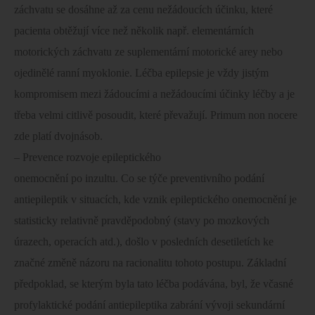
záchvatu se dosáhne až za cenu nežádoucích účinku, které
pacienta obtěžují více než několik např. elementárních
motorických záchvatu ze suplementární motorické arey nebo
ojedinělé ranní myoklonie. Léčba epilepsie je vždy jistým
kompromisem mezi žádoucími a nežádoucími účinky léčby a je
třeba velmi citlivě posoudit, které převažují. Primum non nocere
zde platí dvojnásob.
– Prevence rozvoje epileptického
onemocnění po inzultu. Co se týče preventivního podání
antiepileptik v situacích, kde vznik epileptického onemocnění je
statisticky relativně pravděpodobný (stavy po mozkových
úrazech, operacích atd.), došlo v posledních desetiletích ke
značné změně názoru na racionalitu tohoto postupu. Základní
předpoklad, se kterým byla tato léčba podávána, byl, že včasné
profylaktické podání antiepileptika zabrání vývoji sekundární