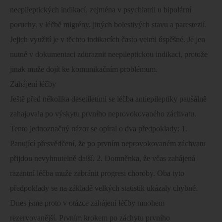
neepileptických indikací, zejména v psychiatrii u bipolární
poruchy, v léčbě migrény, jiných bolestivých stavu a parestezií.
Jejich využití je v těchto indikacích často velmi úspěšné. Je jen
nutné v dokumentaci zduraznit neepileptickou indikaci, protože
jinak muže dojít ke komunikačním problémum.
Zahájení léčby
Ještě před několika desetiletími se léčba antiepileptiky paušálně
zahajovala po výskytu prvního neprovokovaného záchvatu.
Tento jednoznačný názor se opíral o dva předpoklady: 1.
Panující přesvědčení, že po prvním neprovokovaném záchvatu
přijdou nevyhnutelně další. 2. Domněnka, že včas zahájená
razantní léčba muže zabránit progresi choroby. Oba tyto
předpoklady se na základě velkých statistik ukázaly chybné.
Dnes jsme proto v otázce zahájení léčby mnohem
rezervovanější. Prvním krokem po záchytu prvního