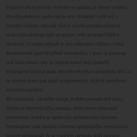
Pokud se první záchvat vyskytne ve spánku, je situace zvláštní.
Pravděpodobnost opakování je sice významně vyšší než u
denního výskytu, zároveň však je vysoká pravděpodobnost
opakování záchvatu opět ve spánku, tedy za bezpečnějších
okolností. I v tomto případě je tedy přípustné s léčbou vyčkat.
Rozhodování musí být přísně individuální, v praxi se posuzuje
celá škála situací, kdy na jednom konci stojí ojedinělý
kryptogenní záchvat jinak zdravého člověka s normálním EEG a
na druhém konci pak jasně symptomatický záchvat zpusobený
recentním inzultem.
Při rozhodnutí, zda léčbu zahájit, je třeba posoudit dvě rizika.
Jedním je zbytečná léčba farmaky, která nejsou zdravotně
indiferentní, druhým je opakování epileptického záchvatu.
Neriskujeme však zásadní ovlivnění epileptického onemocnění,
protože předpoklad, že se s počtem záchvatu sníží možnost