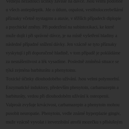
Vedlejší nežádoucí účinky závislé na dávce. Jsou velmi podobné
u všech antiepileptik. Jde o útlum, ospalost, vestibulocerebellární
příznaky včetně nystagmu a ataxie, v těžších případech diplopie
a psychické změny. Při podezření na subintoxikaci, ke které
muže dojít i při správné dávce, je na místě vyšetření hladiny a
následné případné snížení dávky. Jen vzácně se tyto příznaky
vyskytují i při doporučené hladině, v tom případě je pokládáme
za nesnášenlivost a lék vysadíme. Posledně zmíněná situace se
týká zejména barbiturátu a phenytoinu.
Toxické účinky dlouhodobého užívání. Jsou velmi polymorfní.
Enzymatické induktory, především phenytoin, carbamazepin a
barbituráty, vedou při dlouhodobém užívání k osteopenii.
Valproát zvyšuje krvácivost, carbamazepin a phenytoin mohou
pusobit neuropatie. Phenytoin, vedle známé hyperplazie gingiv,
muže vzácně vyvolat i ireverzibilní atrofii mozečku s příslušným