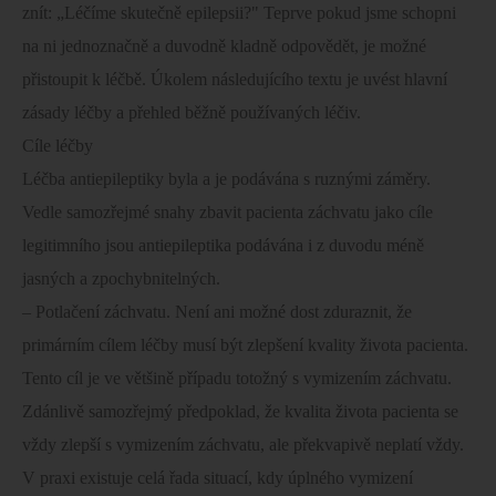
znít: „Léčíme skutečně epilepsii?" Teprve pokud jsme schopni
na ni jednoznačně a duvodně kladně odpovědět, je možné
přistoupit k léčbě. Úkolem následujícího textu je uvést hlavní
zásady léčby a přehled běžně používaných léčiv.
Cíle léčby
Léčba antiepileptiky byla a je podávána s ruznými záměry.
Vedle samozřejmé snahy zbavit pacienta záchvatu jako cíle
legitimního jsou antiepileptika podávána i z duvodu méně
jasných a zpochybnitelných.
– Potlačení záchvatu. Není ani možné dost zduraznit, že
primárním cílem léčby musí být zlepšení kvality života pacienta.
Tento cíl je ve většině případu totožný s vymizením záchvatu.
Zdánlivě samozřejmý předpoklad, že kvalita života pacienta se
vždy zlepší s vymizením záchvatu, ale překvapivě neplatí vždy.
V praxi existuje celá řada situací, kdy úplného vymizení