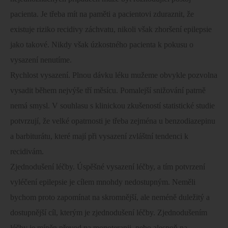
pacienta. Je třeba mít na paměti a pacientovi zduraznit, že
existuje riziko recidivy záchvatu, nikoli však zhoršení epilepsie
jako takové. Nikdy však úzkostného pacienta k pokusu o
vysazení nenutíme.
Rychlost vysazení. Plnou dávku léku mužeme obvykle pozvolna
vysadit během nejvýše tří měsícu. Pomalejší snižování patrně
nemá smysl. V souhlasu s klinickou zkušeností statistické studie
potvrzují, že velké opatrnosti je třeba zejména u benzodiazepinu
a barbiturátu, které mají při vysazení zvláštní tendenci k
recidivám.
Zjednodušení léčby. Úspěšné vysazení léčby, a tím potvrzení
vyléčení epilepsie je cílem mnohdy nedostupným. Neměli
bychom proto zapomínat na skromnější, ale neméně duležitý a
dostupnější cíl, kterým je zjednodušení léčby. Zjednodušením
léčby je míněn převod na monoterapii, nebo alespoň na