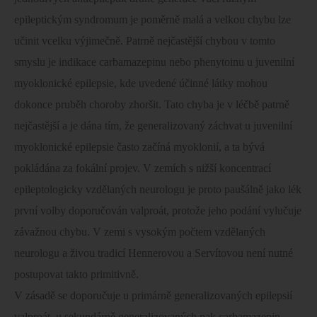
epileptickým syndromum je poměrně malá a velkou chybu lze
učinit vcelku výjimečně. Patrně nejčastější chybou v tomto
smyslu je indikace carbamazepinu nebo phenytoinu u juvenilní
myoklonické epilepsie, kde uvedené účinné látky mohou
dokonce pruběh choroby zhoršit. Tato chyba je v léčbě patrně
nejčastější a je dána tím, že generalizovaný záchvat u juvenilní
myoklonické epilepsie často začíná myoklonií, a ta bývá
pokládána za fokální projev. V zemích s nižší koncentrací
epileptologicky vzdělaných neurologu je proto paušálně jako lék
první volby doporučován valproát, protože jeho podání vylučuje
závažnou chybu. V zemi s vysokým počtem vzdělaných
neurologu a živou tradicí Hennerovou a Servítovou není nutné
postupovat takto primitivně.
V zásadě se doporučuje u primárně generalizovaných epilepsií
valproát, u sekundárně generalizovaných pak carbamazepin.