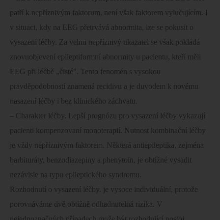
patří k nepříznivým faktorum, není však faktorem vylučujícím. I
v situaci, kdy na EEG přetrvává abnormita, lze se pokusit o
vysazení léčby. Za velmi nepříznivý ukazatel se však pokládá
znovuobjevení epileptiformní abnormity u pacientu, kteří měli
EEG při léčbě „čisté". Tento fenomén s vysokou
pravděpodobností znamená recidivu a je duvodem k novému
nasazení léčby i bez klinického záchvatu.
– Charakter léčby. Lepší prognózu pro vysazení léčby vykazují
pacienti kompenzovaní monoterapií. Nutnost kombinační léčby
je vždy nepříznivým faktorem. Některá antiepileptika, zejména
barbituráty, benzodiazepiny a phenytoin, je obtížné vysadit
nezávisle na typu epileptického syndromu.
Rozhodnutí o vysazení léčby. je vysoce individuální, protože
porovnáváme dvě obtížně odhadnutelná rizika. V
nejednoznačných případech muže být rozhodující postoj