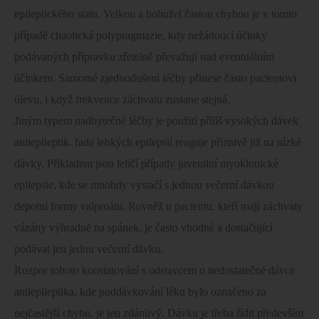
epileptického statu. Velkou a bohužel častou chybou je v tomto
případě chaotická polypragmazie, kdy nežádoucí účinky
podávaných přípravku zřetelně převažují nad eventuálním
účinkem. Samotné zjednodušení léčby přinese často pacientovi
úlevu, i když frekvence záchvatu zustane stejná.
Jiným typem nadbytečné léčby je použití příliš vysokých dávek
antiepileptik. řada lehkých epilepsií reaguje příznivě již na nízké
dávky. Příkladem jsou lehčí případy juvenilní myoklonické
epilepsie, kde se mnohdy vystačí s jednou večerní dávkou
depotní formy valproátu. Rovněž u pacientu, kteří mají záchvaty
vázány výhradně na spánek, je často vhodné a dostačující
podávat jen jednu večerní dávku.
Rozpor tohoto konstatování s odstavcem o nedostatečné dávce
antiepileptika, kde poddávkování léku bylo označeno za
nejčastější chybu, je jen zdánlivý. Dávku je třeba řídit především