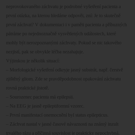
neprovokovaného záchvatu je podrobné vyšetření pacienta a
první otázka, na kterou hledáme odpověi, zní: Je to skutečně
první záchvat? V dokumentaci i v paměti pacienta a příbuzných
pátráme po nejednoznačně vysvětlených událostech, které
mohly být nerozpoznanými záchvaty. Pokud se nic takového
nezjistí, pak se obvykle léčba nezahajuje.
Výjimkou je několik situací:
– Morfologické vyšetření odkryje jasný substrát, např. čerstvě
zjištěný gliom. Zde se pravděpodobnost opakování záchvatu
rovná praktické jistotě.
– Sourozenec pacienta má epilepsii.
– Na EEG je jasně epileptiformní vzorec.
– První manifestací onemocnění byl status epilepticus.
– Záchvat nastal v jasné časové návaznosti na známý inzult
trvalého rázu a příčinná souvislost je prakticky nepochybná.