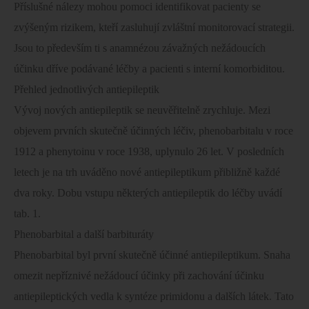
Příslušné nálezy mohou pomoci identifikovat pacienty se
zvýšeným rizikem, kteří zasluhují zvláštní monitorovací strategii.
Jsou to především ti s anamnézou závažných nežádoucích
účinku dříve podávané léčby a pacienti s interní komorbiditou.
Přehled jednotlivých antiepileptik
Vývoj nových antiepileptik se neuvěřitelně zrychluje. Mezi
objevem prvních skutečně účinných léčiv, phenobarbitalu v roce
1912 a phenytoinu v roce 1938, uplynulo 26 let. V posledních
letech je na trh uváděno nové antiepileptikum přibližně každé
dva roky. Dobu vstupu některých antiepileptik do léčby uvádí
tab. 1.
Phenobarbital a další barbituráty
Phenobarbital byl první skutečně účinné antiepileptikum. Snaha
omezit nepříznivé nežádoucí účinky při zachování účinku
antiepileptických vedla k syntéze primidonu a dalších látek. Tato