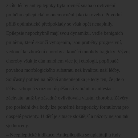
z cílu léčby antiepileptiky byla rovněž snaha o ovlivnění
pruběhu epileptického onemocnění jako takového. Puvodní
příliš optimistické předpoklady se však opět nenaplnily.
Epilepsie nepochybně mají svou dynamiku, vedle benigních
pruběhu, které skončí vyhojením, jsou pruběhy progresivní,
vedoucí ke zhoršení choroby a končící mnohdy tragicky. Vývoj
choroby však je dán mnohem více její etiologií, popřípadě
povahou morfologického substrátu než kvalitou naší léčby.
Současný pohled na běžná antiepileptika je tedy ten, že jde o
léčiva schopná s ruznou úspěšností zabránit manifestaci
záchvatu, aniž by zásadně ovlivňovala vlastní chorobu. Závěry
pro poslední dva body lze poměrně kategoricky formulovat pro
dospělé pacienty. U dětí je situace složitější a názory nejsou tak
sjednoceny.
– Neepileptické indikace. Antiepileptika se uplatňují u řady