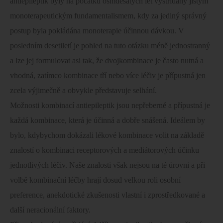
antiepileptik byly na počátku osmdesátých let vystřídány jistým
monoterapeutickým fundamentalismem, kdy za jediný správný
postup byla pokládána monoterapie účinnou dávkou. V
posledním desetiletí je pohled na tuto otázku méně jednostranný
a lze jej formulovat asi tak, že dvojkombinace je často nutná a
vhodná, zatímco kombinace tří nebo více léčiv je přípustná jen
zcela výjimečně a obvykle představuje selhání.
Možnosti kombinací antiepileptik jsou nepřeberné a přípustná je
každá kombinace, která je účinná a dobře snášená. Ideálem by
bylo, kdybychom dokázali lékové kombinace volit na základě
znalostí o kombinaci receptorových a mediátorových účinku
jednotlivých léčiv. Naše znalosti však nejsou na té úrovni a při
volbě kombinační léčby hrají dosud velkou roli osobní
preference, anekdotické zkušenosti vlastní i zprostředkované a
další neracionální faktory.