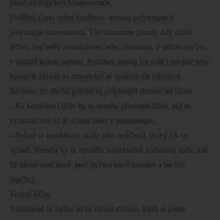
patofyziologickou komponentou.
Zvláštní, často velmi úspěšnou, formou polyterapie je
polyterapie intermitentní. Tím rozumíme postup, kdy druhé
léčivo, nejčastěji acetazolamid nebo clobazam, je přidáváno jen
v období kolem menses. Podobný postup lze volit i pro jiné typy
epilepsie závislé na pravidelně se opakujících faktorech.
Závěrem lze dnešní pohled na polyterapii shrnout asi takto:
– Ke kombinaci léčiv by se nemělo přistoupit dříve, než se
vyzkouší dvě až tři účinné látky v monoterapii.
– Pokud se kombinace ukáže jako neúčinná, druhý lék se
vysadí. Neměly by se vytvářet nepřehledné konvoluty léčiv, kde
již dávno není jasné, proč byl ten který nasazen a jak byl
úspěšný.
Vedení léčby
Všeobecně se začíná léčba malou dávkou, která se podle