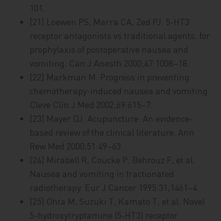
101.
[21] Loewen PS, Marra CA, Zed PJ. 5-HT3
receptor antagonists vs traditional agents, for
prophylaxis of postoperative nausea and
vomiting. Can J Anesth 2000;47:1008–18.
[22] Markman M. Progress in preventing
chemotherapy-induced nausea and vomiting.
Cleve Clin J Med 2002;69:615–7.
[23] Mayer DJ. Acupuncture: An evidence-
based review of the clinical literature. Ann
Rew Med 2000;51:49–63.
[24] Mirabell R, Coucke P, Behrouz F, et al.
Nausea and vomiting in fractionated
radiotherapy. Eur J Cancer 1995:31;1461–4.
[25] Ohta M, Suzuki T, Kamato T, et al. Novel
5-hydroxytryptamine (5-HT3) receptor