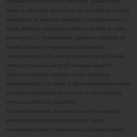
chromafinních buněk trávicího ústrojí např. účinkem toxinu,
farmak či radioterapie. Serotonin se váže na specifické receptory
nacházející se na vagových zakončeních a po jejich aktivaci se
impulz přenáší do chemorecepční oblasti a následně do centra
pro zvracení [27]. Neurotransmise z periferie se zúčastňuje též
histamin, substance P, somatostatin a systém gastrin-
cholecystokinin [32]. Na přenosu z chemorecepční oblasti do
centra pro zvracení se pak kromě serotoninu účastní též
dopamin, acetylcholin, histamin a GABA (kyselina g-
aminomáselná) [35]. Je zřejmé, že přenos emetogenních impulsu
je poměrně komplikovaný proces. Zatím se daří terapeuticky
ovlivnit jen některé jeho mezičlánky.
Je vhodné připomenout, že nauzea i zvracení jsou zpravidla
provázeny ruznými vegetativními příznaky. Jsou to
vazomotorické změny, zvýšená salivace a zrychlené dýchání,