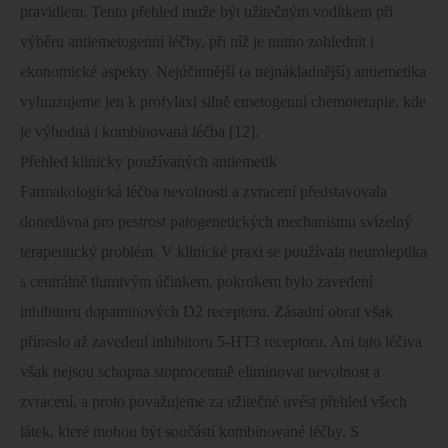
pravidlem. Tento přehled muže být užitečným vodítkem při
výběru antiemetogenní léčby, při níž je nutno zohlednit i
ekonomické aspekty. Nejúčinnější (a nejnákladnější) antiemetika
vyhrazujeme jen k profylaxi silně emetogenní chemoterapie, kde
je výhodná i kombinovaná léčba [12].
Přehled klinicky používaných antiemetik
Farmakologická léčba nevolnosti a zvracení představovala
donedávna pro pestrost patogenetických mechanismu svízelný
terapeutický problém. V klinické praxi se používala neuroleptika
s centrálně tlumivým účinkem, pokrokem bylo zavedení
inhibitoru dopaminových D2 receptoru. Zásadní obrat však
přineslo až zavedení inhibitoru 5-HT3 receptoru. Ani tato léčiva
však nejsou schopna stoprocentně eliminovat nevolnost a
zvracení, a proto považujeme za užitečné uvést přehled všech
látek, které mohou být součástí kombinované léčby. S