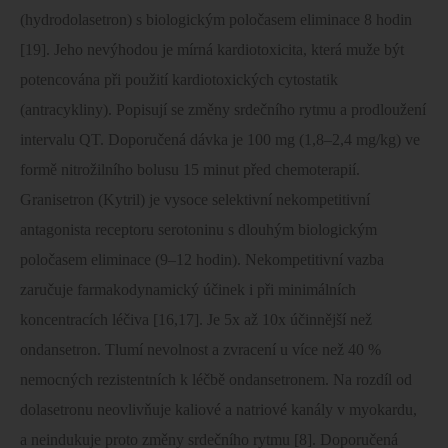
(hydrodolasetron) s biologickým poločasem eliminace 8 hodin
[19]. Jeho nevýhodou je mírná kardiotoxicita, která muže být
potencována při použití kardiotoxických cytostatik
(antracykliny). Popisují se změny srdečního rytmu a prodloužení
intervalu QT. Doporučená dávka je 100 mg (1,8–2,4 mg/kg) ve
formě nitrožilního bolusu 15 minut před chemoterapií.
Granisetron (Kytril) je vysoce selektivní nekompetitivní
antagonista receptoru serotoninu s dlouhým biologickým
poločasem eliminace (9–12 hodin). Nekompetitivní vazba
zaručuje farmakodynamický účinek i při minimálních
koncentracích léčiva [16,17]. Je 5x až 10x účinnější než
ondansetron. Tlumí nevolnost a zvracení u více než 40 %
nemocných rezistentních k léčbě ondansetronem. Na rozdíl od
dolasetronu neovlivňuje kaliové a natriové kanály v myokardu,
a neindukuje proto změny srdečního rytmu [8]. Doporučená