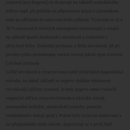
zvracení (psychogenní) se dostavuje na základě podmíněného
reflexu např. při pohledu na připravenou infuzi s cytostatikem
nebo po příchodu do zdravotnického zařízení. Vyskytuje se až u
30 % nemocných léčených emetogenní chemoterapií a vzniká
na základě špatné zkušenosti s nevolností a zvracením z
předchozí léčby. Dusledná profylaxe a léčba nevolnosti
již při
prvním cyklu chemoterapie zamezí rozvoji tohoto typu zvracení.
Léčebné možnosti
Léčbě nevolnosti a zvracení musí nutně předcházet diagnostická
rozvaha, na jejímž základě se nejprve snažíme eliminovat
vyvolávající příčinu zvracení. Je tedy nejprve nutno vyloučit
organické příčiny zvracení (obstrukce trávicího ústrojí,
peritoneální dráždění, metabolické poruchy, poruchy
vestibulárního ústrojí apod.). Pokud bylo zvracení opakované a
lze předpokládat ztrátu tekutin, doporučuje se v první řadě