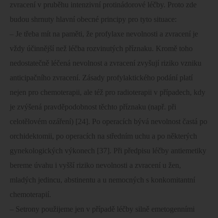
zvracení v pruběhu intenzivní protinádorové léčby. Proto zde
budou shrnuty hlavní obecné principy pro tyto situace:
– Je třeba mít na paměti, že profylaxe nevolnosti a zvracení je
vždy účinnější než léčba rozvinutých příznaku. Kromě toho
nedostatečně léčená nevolnost a zvracení zvyšují riziko vzniku
anticipačního zvracení. Zásady profylaktického podání platí
nejen pro chemoterapii, ale též pro radioterapii v případech, kdy
je zvýšená pravděpodobnost těchto příznaku (např. při
celotělovém ozáření) [24]. Po operacích bývá nevolnost častá po
orchidektomii, po operacích na středním uchu a po některých
gynekologických výkonech [37]. Při předpisu léčby antiemetiky
bereme úvahu i vyšší riziko nevolnosti a zvracení u žen,
mladých jedincu, abstinentu a u nemocných s konkomitantní
chemoterapií.
– Setrony použijeme jen v případě léčby silně emetogenními