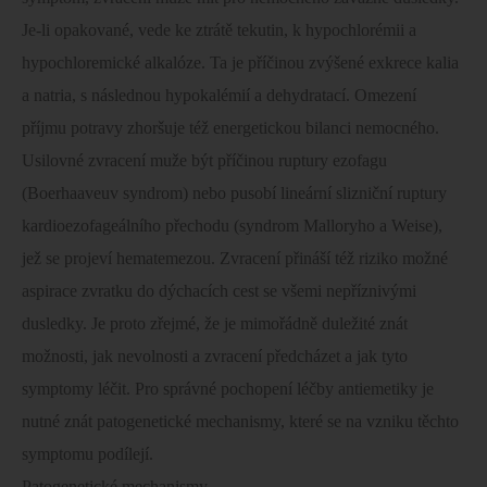
Je-li opakované, vede ke ztrátě tekutin, k hypochlorémii a
hypochloremické alkalóze. Ta je příčinou zvýšené exkrece kalia
a natria, s následnou hypokalémií a dehydratací. Omezení
příjmu potravy zhoršuje též energetickou bilanci nemocného.
Usilovné zvracení muže být příčinou ruptury ezofagu
(Boerhaaveuv syndrom) nebo pusobí lineární slizniční ruptury
kardioezofageálního přechodu (syndrom Malloryho a Weise),
jež se projeví hematemezou. Zvracení přináší též riziko možné
aspirace zvratku do dýchacích cest se všemi nepříznivými
dusledky. Je proto zřejmé, že je mimořádně duležité znát
možnosti, jak nevolnosti a zvracení předcházet a jak tyto
symptomy léčit. Pro správné pochopení léčby antiemetiky je
nutné znát patogenetické mechanismy, které se na vzniku těchto
symptomu podílejí.
Patogenetické mechanismy