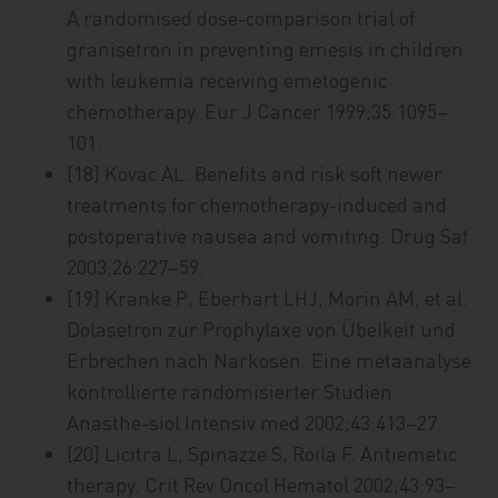
A randomised dose-comparison trial of
granisetron in preventing emesis in children
with leukemia receiving emetogenic
chemotherapy. Eur J Cancer 1999;35:1095–
101.
[18] Kovac AL. Benefits and risk soft newer
treatments for chemotherapy-induced and
postoperative nausea and vomiting. Drug Saf
2003;26:227–59.
[19] Kranke P, Eberhart LHJ, Morin AM, et al.
Dolasetron zur Prophylaxe von Übelkeit und
Erbrechen nach Narkosen. Eine metaanalyse
kontrollierte randomisierter Studien.
Anasthe-siol Intensiv med 2002;43:413–27.
[20] Licitra L, Spinazze S, Roila F. Antiemetic
therapy. Crit Rev Oncol Hematol 2002;43:93–