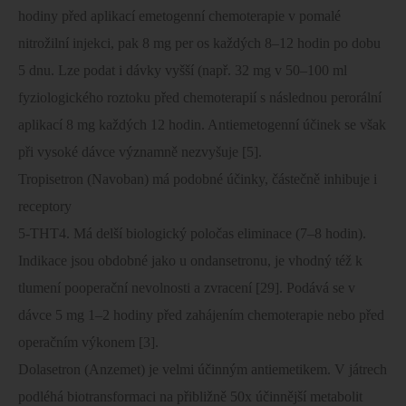
hodiny před aplikací emetogenní chemoterapie v pomalé
nitrožilní injekci, pak 8 mg per os každých 8–12 hodin po dobu
5 dnu. Lze podat i dávky vyšší (např. 32 mg v 50–100 ml
fyziologického roztoku před chemoterapií s následnou perorální
aplikací 8 mg každých 12 hodin. Antiemetogenní účinek se však
při vysoké dávce významně nezvyšuje [5].
Tropisetron (Navoban) má podobné účinky, částečně inhibuje i
receptory
5-THT4. Má delší biologický poločas eliminace (7–8 hodin).
Indikace jsou obdobné jako u ondansetronu, je vhodný též k
tlumení pooperační nevolnosti a zvracení [29]. Podává se v
dávce 5 mg 1–2 hodiny před zahájením chemoterapie nebo před
operačním výkonem [3].
Dolasetron (Anzemet) je velmi účinným antiemetikem. V játrech
podléhá biotransformaci na přibližně 50x účinnější metabolit