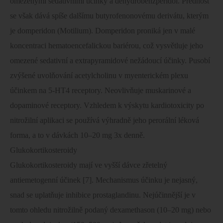
omezenými sedativními účinky a dehydrobenzperidol. Přednost
se však dává spíše dalšímu butyrofenonovému derivátu, kterým
je domperidon (Motilium). Domperidon proniká jen v malé
koncentraci hematoencefalickou bariérou, což vysvětluje jeho
omezené sedativní a extrapyramidové nežádoucí účinky. Pusobí
zvýšené uvolňování acetylcholinu v myenterickém plexu
účinkem na 5-HT4 receptory. Neovlivňuje muskarinové a
dopaminové receptory. Vzhledem k výskytu kardiotoxicity po
nitrožilní aplikaci se používá výhradně jeho perorální léková
forma, a to v dávkách 10–20 mg 3x denně.
Glukokortikosteroidy
Glukokortikosteroidy mají ve vyšší dávce zřetelný
antiemetogenní účinek [7]. Mechanismus účinku je nejasný,
snad se uplatňuje inhibice prostaglandinu. Nejúčinnější je v
tomto ohledu nitrožilně podaný dexamethason (10–20 mg) nebo