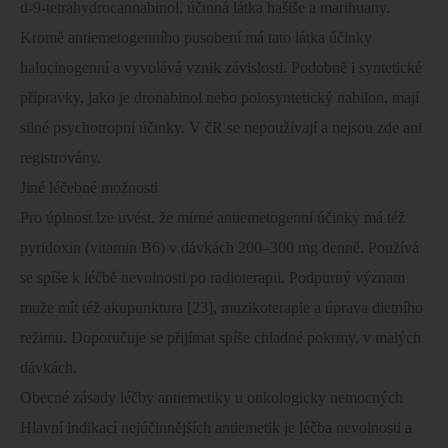
d-9-tetrahydrocannabinol, účinná látka hašiše a marihuany.
Kromě antiemetogenního pusobení má tato látka účinky
halucinogenní a vyvolává vznik závislosti. Podobně i syntetické
přípravky, jako je dronabinol nebo polosyntetický nabilon, mají
silné psychotropní účinky. V čR se nepoužívají a nejsou zde ani
registrovány.
Jiné léčebné možnosti
Pro úplnost lze uvést, že mírné antiemetogenní účinky má též
pyridoxin (vitamin B6) v dávkách 200–300 mg denně. Používá
se spíše k léčbě nevolnosti po radioterapii. Podpurný význam
muže mít též akupunktura [23], muzikoterapie a úprava dietního
režimu. Doporučuje se přijímat spíše chladné pokrmy, v malých
dávkách.
Obecné zásady léčby antiemetiky u onkologicky nemocných
Hlavní indikací nejúčinnějších antiemetik je léčba nevolnosti a