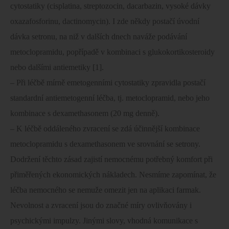
cytostatiky (cisplatina, streptozocin, dacarbazin, vysoké dávky
oxazafosforinu, dactinomycin). I zde někdy postačí úvodní
dávka setronu, na niž v dalších dnech naváže podávání
metoclopramidu, popřípadě v kombinaci s glukokortikosteroidy
nebo dalšími antiemetiky [1].
– Při léčbě mírně emetogenními cytostatiky zpravidla postačí
standardní antiemetogenní léčba, tj. metoclopramid, nebo jeho
kombinace s dexamethasonem (20 mg denně).
– K léčbě oddáleného zvracení se zdá účinnější kombinace
metoclopramidu s dexamethasonem ve srovnání se setrony.
Dodržení těchto zásad zajistí nemocnému potřebný komfort při
přiměřených ekonomických nákladech. Nesmíme zapomínat, že
léčba nemocného se nemuže omezit jen na aplikaci farmak.
Nevolnost a zvracení jsou do značné míry ovlivňovány i
psychickými impulzy. Jinými slovy, vhodná komunikace s