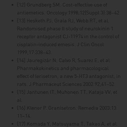
[12] Grundberg SM. Cost-effective use of
antiemetics. Oncology 1998;12(Suppl.3):38–42.
[13] Hesketh PJ, Grala RJ, Webb RT, et al.
Randomised phase II study of neurokinin 1
receptor antagonist CJ-11974 in the control of
cisplatin-induced emesis. J Clin Oncol
1999;17:338–43.
[14] Jauregizár N, Calvo R, Suarez E, et al.
Pharmakokinetics and pharmacological
effect of lerisetron, a new 5-HT3 antagonist, in
rats. J Pharmaceut Sciences 2002:92;41–52.
[15] Jantunen IT, Muhonen TT, Kataja VV, et
al.
[16] Klener P. Granisetron. Remedia 2003;13:
11–14.
[17] Komada Y, Matsuyama T, Takao A, et al.