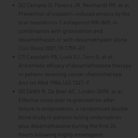
[6] Campos D, Pereira JR, Reinhardt RR, et al.
Prevention of cisplatin-induced emesis by the
oral neurokinin-1 antagonist MK-869, in
combination with granisetron and
dexamethason or with dexamethason alone.
Clin Oncol 2001;19:1759–67.
[7] Cassileth PA, Lusk EJ, Torri S, et al.
Antiemetic efficacy of dexamethasone therapy
in patiens receiving cancer chemotherapy.
Ann Int Med 1984;143:1347–9.
[8] DeWit R, De Boer AC, Linden GHM, et al.
Effective cross-over to granisetron after
failure to ondansetron, a randomized double
blind study in patiens failing ondansetron
plus dexamethasone during the first 24
hours following highly emetogenic