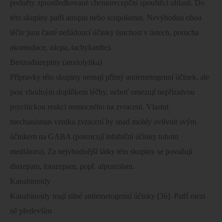
podněty zprostředkované chemorecepční spouštěcí oblastí. Do
této skupiny patří atropin nebo scopolamin. Nevýhodou obou
léčiv jsou časté nežádoucí účinky (suchost v ústech, porucha
akomodace, zácpa, tachykardie).
Benzodiazepiny (anxiolytika)
Přípravky této skupiny nemají přímý antiemetogenní účinek, ale
jsou vhodným doplňkem léčby, neboť omezují nepříznivou
psychickou reakci nemocného na zvracení. Vlastní
mechanismus vzniku zvracení by snad mohly ovlivnit svým
účinkem na GABA (potencují inhibiční účinky tohoto
mediátoru). Za nejvhodnější látky této skupiny se považují
diazepam, lorazepam, popř. alprazolam.
Kanabinoidy
Kanabinoidy mají silné antiemetogenní účinky [36]. Patří mezi
ně především