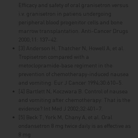
Efficacy and safety of oral granisetron versus
i.v. granisetron in patiens undergoing
peripheral blood progenitor cells and bone
marrow transplantation. Anti-Cancer Drugs
2000;11: 137–42.
[3] Anderson H, Thatcher N, Howell A, et al.
Tropisetron compared with a
metoclopramide-base regiment in the
prevention of chemotherapy-induced nausea
and vomiting. Eur J Cancer 1994;30:610–5.
[4] Bartlett N, Koczwara B. Control of nausea
and vomiting after chemotherapy: That is the
evidence? Int Med J 2002;32:401–7.
[5] Beck T, York M, Chany A, et al. Oral
ondansetron 8 mg twice daily is as effective as
8 mg