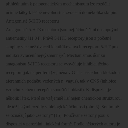
přihlédnutím k patogenetickým mechanismum lze rozdělit
účinné látky k léčbě nevolnosti a zvracení do několika skupin.
Antagonisté 5-HT3 receptoru
Antagonisté 5-HT3 receptoru jsou nej-účinnějšími dostupnými
antiemetiky [11,34]. Právě 5-HT3 receptory jsou z početné
skupiny více než dvaceti identifikovaných receptoru 5-HT pro
indukci zvracení nejvýznamnější. Mechanismus účinku
antagonistu 5-HT3 receptoru se vysvětluje inhibicí těchto
receptoru jak na periferii (zejména v GIT s následnou blokádou
aferentních podnětu vedených n. vagus), tak v CNS (inhibice
vzruchu z chemorecepční spouštěcí oblasti). K dispozici je
několik látek, které se vzájemně liší nejen chemickou strukturou,
ale též jistými rozdíly v biologické účinnosti (obr. 3). Souhrnně
se označují jako „setrony“ [15]. Používané setrony jsou k
dispozici v perorální i injekční formě. Podle některých autoru je