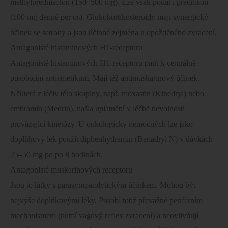
methylprednisolon (150–500 mg). Lze však podat i prednison
(100 mg denně per os). Glukokortikosteroidy mají synergický
účinek se setrony a jsou účinné zejména u opožděného zvracení.
Antagonisté histaminových H1-receptoru
Antagonisté histaminových H1-receptoru patří k centrálně
pusobícím antiemetikum. Mají též antimuskarinový účinek.
Některá z léčiv této skupiny, např. moxastin (Kinedryl) nebo
embramin (Medrin), našla uplatnění v léčbě nevolnosti
provázející kinetózy. U onkologicky nemocných lze jako
doplňkový lék použít diphenhydramin (Benadryl N) v dávkách
25–50 mg po po 8 hodinách.
Antagonisté muskarinových receptoru
Jsou to látky s parasympatolytickým účinkem. Mohou být
nejvýše doplňkovými léky. Pusobí totiž převážně periferním
mechanismem (tlumí vagový reflex zvracení) a neovlivňují