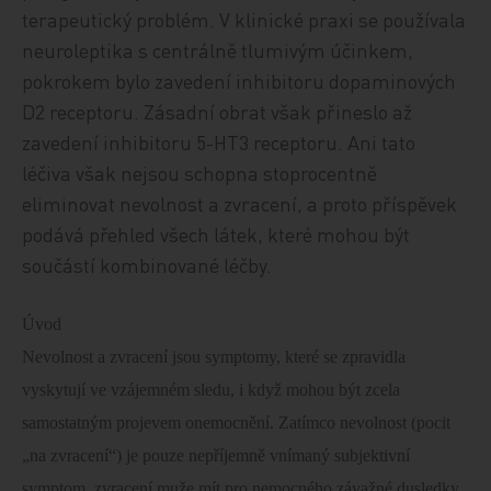
terapeutický problém. V klinické praxi se používala
neuroleptika s centrálně tlumivým účinkem,
pokrokem bylo zavedení inhibitoru dopaminových
D2 receptoru. Zásadní obrat však přineslo až
zavedení inhibitoru 5-HT3 receptoru. Ani tato
léčiva však nejsou schopna stoprocentně
eliminovat nevolnost a zvracení, a proto příspěvek
podává přehled všech látek, které mohou být
součástí kombinované léčby.
Úvod
Nevolnost a zvracení jsou symptomy, které se zpravidla
vyskytují ve vzájemném sledu, i když mohou být zcela
samostatným projevem onemocnění. Zatímco nevolnost (pocit
„na zvracení“) je pouze nepříjemně vnímaný subjektivní
symptom, zvracení muže mít pro nemocného závažné dusledky.