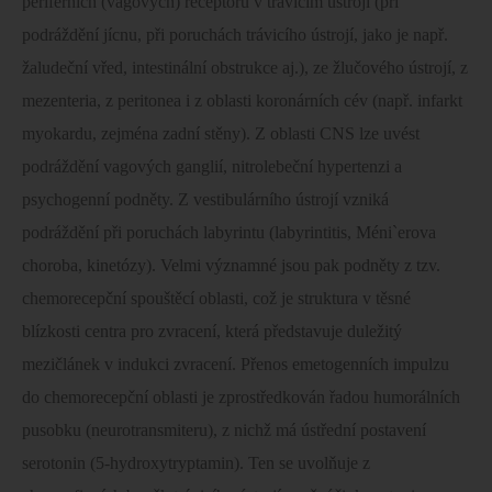
periferních (vagových) receptoru v trávicím ústrojí (při
podráždění jícnu, při poruchách trávicího ústrojí, jako je např.
žaludeční vřed, intestinální obstrukce aj.), ze žlučového ústrojí, z
mezenteria, z peritonea i z oblasti koronárních cév (např. infarkt
myokardu, zejména zadní stěny). Z oblasti CNS lze uvést
podráždění vagových ganglií, nitrolebeční hypertenzi a
psychogenní podněty. Z vestibulárního ústrojí vzniká
podráždění při poruchách labyrintu (labyrintitis, Méni`erova
choroba, kinetózy). Velmi významné jsou pak podněty z tzv.
chemorecepční spouštěcí oblasti, což je struktura v těsné
blízkosti centra pro zvracení, která představuje duležitý
mezičlánek v indukci zvracení. Přenos emetogenních impulzu
do chemorecepční oblasti je zprostředkován řadou humorálních
pusobku (neurotransmiteru), z nichž má ústřední postavení
serotonin (5-hydroxytryptamin). Ten se uvolňuje z