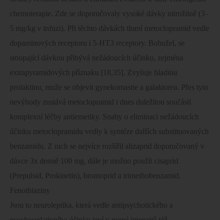
chemoterapie. Zde se doporučovaly vysoké dávky nitrožilně (3–
5 mg/kg v infuzi). Při těchto dávkách tlumí metoclopramid vedle
dopaminových receptoru i 5-HT3 receptory. Bohužel, se
stoupající dávkou přibývá nežádoucích účinku, zejména
extrapyramidových příznaku [18,35]. Zvyšuje hladinu
prolaktinu, muže se objevit gynekomastie a galaktorea. Přes tyto
nevýhody zustává metoclopramid i dnes duležitou součástí
komplexní léčby antiemetiky. Snahy o eliminaci nežádoucích
účinku metoclopramidu vedly k syntéze dalších substituovaných
benzamidu. Z nich se nejvíce rozšířil alizaprid doporučovaný v
dávce 3x denně 100 mg, dále je možno použít cisaprid
(Prepulsid, Prokinetin), bromoprid a trimethobenzamid.
Fenothiaziny
Jsou to neuroleptika, která vedle antipsychotického a
psychosedativního účinku jeví v ruzné intenzitě též