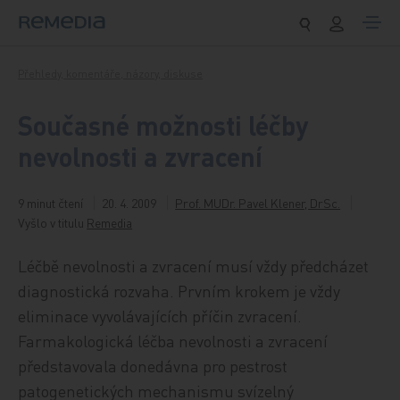
Přeskočit na obsah
Přehledy, komentáře, názory, diskuse
Současné možnosti léčby
nevolnosti a zvracení
9 minut čtení
20. 4. 2009
Prof. MUDr. Pavel Klener, DrSc.
Vyšlo v titulu
Remedia
Léčbě nevolnosti a zvracení musí vždy předcházet
diagnostická rozvaha. Prvním krokem je vždy
eliminace vyvolávajících příčin zvracení.
Farmakologická léčba nevolnosti a zvracení
představovala donedávna pro pestrost
patogenetických mechanismu svízelný