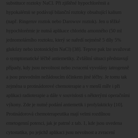
substituce roztoky NaCl. Při zjištěné hypochlorémii a
hypokalémii se podávají bilanční roztoky obsahující kalium
(např. Ringeruv roztok nebo Darowuv roztok). Jen u těžké
hypochlorémie je nutná aplikace chloridu amonného (50 ml
jednomolárního roztoku, který se naředí nejméně 5 díly 5%
glukózy nebo izotonickým NaCl) [38]. Teprve pak lze uvažovat
o symptomatické léčbě antiemetiky. Zvláštní situaci představují
případy, kdy jsou nevolnost nebo zvracení vyvolány iatrogenně
a jsou pruvodním nežádoucím účinkem jiné léčby. Je tomu tak
zejména u protinádorové chemoterapie a v menší míře i při
aplikaci radioterapie a dále v souvislosti s některými operačními
výkony. Zde je nutné podání antiemetik i profylakticky [10].
Protinádorová chemoterapeutika mají velmi rozdílnou
emetogenní potenci, jak je patrné z tab. 1, kde jsou uvedena
cytostatika, po jejichž aplikaci jsou nevolnost a zvracení