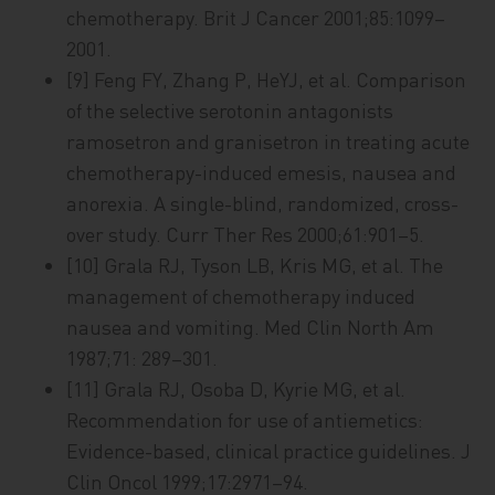
chemotherapy. Brit J Cancer 2001;85:1099–
2001.
[9] Feng FY, Zhang P, HeYJ, et al. Comparison
of the selective serotonin antagonists
ramosetron and granisetron in treating acute
chemotherapy-induced emesis, nausea and
anorexia. A single-blind, randomized, cross-
over study. Curr Ther Res 2000;61:901–5.
[10] Grala RJ, Tyson LB, Kris MG, et al. The
management of chemotherapy induced
nausea and vomiting. Med Clin North Am
1987;71: 289–301.
[11] Grala RJ, Osoba D, Kyrie MG, et al.
Recommendation for use of antiemetics:
Evidence-based, clinical practice guidelines. J
Clin Oncol 1999;17:2971–94.