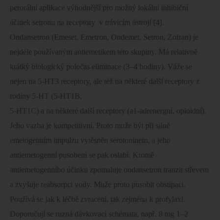
perorální aplikace výhodnější pro možný lokální inhibiční
účinek setronu na receptory
v trávicím ústrojí [4].
Ondansetron (Emeset, Emetron, Ondemet, Setron, Zofran) je
nejdéle používaným antiemetikem této skupiny. Má relativně
krátký biologický poločas eliminace (3–4 hodiny). Váže se
nejen na 5-HT3 receptory, ale též na některé další receptory z
rodiny 5-HT (5-HT1B,
5-HT1C) a na některé další receptory (a1-adrenergní, opioidní).
Jeho vazba je kompetitivní. Proto muže být při silně
emetogenním impulzu vytěsněn serotoninem, a jeho
antiemetogenní pusobení se pak oslabí. Kromě
antiemetogenního účinku zpomaluje ondansetron tranzit střevem
a zvyšuje reabsorpci vody. Muže proto pusobit obstipaci.
Používá se jak k léčbě zvracení, tak zejména k profylaxi.
Doporučují se ruzná dávkovací schémata, např. 8 mg 1–2