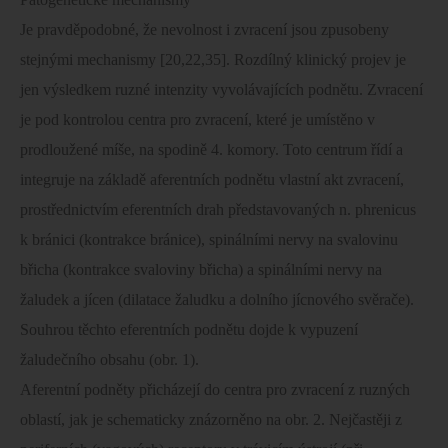
Je pravděpodobné, že nevolnost i zvracení jsou zpusobeny
stejnými mechanismy [20,22,35]. Rozdílný klinický projev je
jen výsledkem ruzné intenzity vyvolávajících podnětu. Zvracení
je pod kontrolou centra pro zvracení, které je umístěno v
prodloužené míše, na spodině 4. komory. Toto centrum řídí a
integruje na základě aferentních podnětu vlastní akt zvracení,
prostřednictvím eferentních drah představovaných n. phrenicus
k bránici (kontrakce bránice), spinálními nervy na svalovinu
břicha (kontrakce svaloviny břicha) a spinálními nervy na
žaludek a jícen (dilatace žaludku a dolního jícnového svěrače).
Souhrou těchto eferentních podnětu dojde k vypuzení
žaludečního obsahu (obr. 1).
Aferentní podněty přicházejí do centra pro zvracení z ruzných
oblastí, jak je schematicky znázorněno na obr. 2. Nejčastěji z