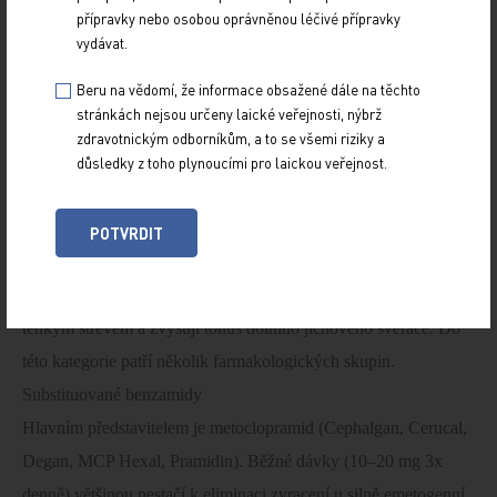
přípravky nebo osobou oprávněnou léčivé přípravky
hydrosolubilní proléčivo s kódovým označením L-754030.
vydávat.
Kromě antiemetogenních účinku mají antagonisté NK-1
Beru na vědomí, že informace obsažené dále na těchto
receptoru výrazné účinky antianxiózní [6,33].
stránkách nejsou určeny laické veřejnosti, nýbrž
Antagonisté dopaminových receptoru
zdravotnickým odborníkům, a to se všemi riziky a
Antagonisté dopaminových receptoru patřily donedávna k
důsledky z toho plynoucími pro laickou veřejnost.
nejpoužívanějším antiemetikum. Tlumí emetické podněty z
periferie, ale pusobí antagonisticky zejména na centrálních
POTVRDIT
dopaminových receptorech [21]. Ovlivňují motilitu trávicího
ústrojí (prokinetika). Stimulují evakuaci žaludku, pruchod
tenkým střevem a zvyšují tonus dolního jícnového svěrače. Do
této kategorie patří několik farmakologických skupin.
Substituované benzamidy
Hlavním představitelem je metoclopramid (Cephalgan, Cerucal,
Degan, MCP Hexal, Pramidin). Běžné dávky (10–20 mg 3x
denně) většinou nestačí k eliminaci zvracení u silně emetogenní