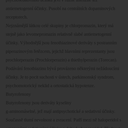
antiemetogenní účinky. Pusobí na centrálních dopaminových
receptorech.
Nejznámější látkou celé skupiny je chlorpromazin, který má
stejně jako levomepromazin relativně slabé antiemetogenní
účinky. Výhodnější jsou fenothiazinové deriváty s postranním
piperazinovým řetězcem, jejichž hlavními reprezentanty jsou
prochlorperazin (Prochlorperazin) a thiethylperazin (Torecan).
Podávání fenothiazinu bývá provázeno některými nežádoucími
účinky. Je to pocit suchosti v ústech, parkinsonský syndrom,
psychomotorický neklid a ortostatická hypotenze.
Butyrofenony
Butyrofenony jsou deriváty kyseliny
g-aminomáselné, jež mají antipsychotické a sedativní účinky.
Současně tlumí nevolnost a zvracení. Patří mezi ně haloperidol s