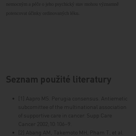
nemocným a péče o jeho psychický stav mohou významně
potencovat účinky ordinovaných léku.
Seznam použité literatury
[1] Aapro MS. Perugia consensus. Antiemetic
subcomittee of the multinational association
of supportive care in cancer. Supp Care
Cancer 2002;10:106–9.
[2] Abang AM, Takemoto MH, Pham T, et al.