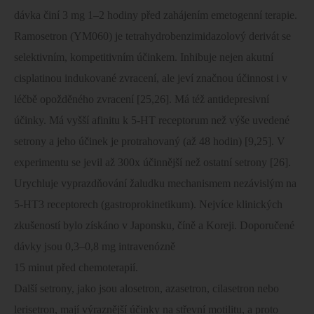
dávka činí 3 mg 1–2 hodiny před zahájením emetogenní terapie.
Ramosetron (YM060) je tetrahydrobenzimidazolový derivát se
selektivním, kompetitivním účinkem. Inhibuje nejen akutní
cisplatinou indukované zvracení, ale jeví značnou účinnost i v
léčbě opožděného zvracení [25,26]. Má též antidepresivní
účinky. Má vyšší afinitu k 5-HT receptorum než výše uvedené
setrony a jeho účinek je protrahovaný (až 48 hodin) [9,25]. V
experimentu se jevil až 300x účinnější než ostatní setrony [26].
Urychluje vyprazdňování žaludku mechanismem nezávislým na
5-HT3 receptorech (gastroprokinetikum). Nejvíce klinických
zkušeností bylo získáno v Japonsku, číně a Koreji. Doporučené
dávky jsou 0,3–0,8 mg intravenózně
15 minut před chemoterapií.
Další setrony, jako jsou alosetron, azasetron, cilasetron nebo
lerisetron, mají výraznější účinky na střevní motilitu, a proto