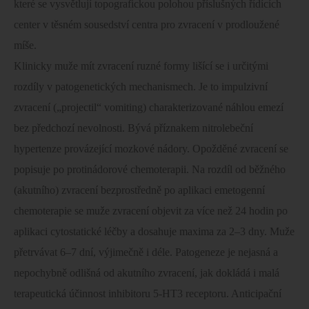
které se vysvětlují topografickou polohou příslušných řídících
center v těsném sousedství centra pro zvracení v prodloužené
míše.
Klinicky muže mít zvracení ruzné formy lišící se i určitými
rozdíly v patogenetických mechanismech. Je to impulzivní
zvracení („projectil“ vomiting) charakterizované náhlou emezí
bez předchozí nevolnosti. Bývá příznakem nitrolebeční
hypertenze provázející mozkové nádory. Opožděné zvracení se
popisuje po protinádorové chemoterapii. Na rozdíl od běžného
(akutního) zvracení bezprostředně po aplikaci emetogenní
chemoterapie se muže zvracení objevit za více než 24 hodin po
aplikaci cytostatické léčby a dosahuje maxima za 2–3 dny. Muže
přetrvávat 6–7 dní, výjimečně i déle. Patogeneze je nejasná a
nepochybně odlišná od akutního zvracení, jak dokládá i malá
terapeutická účinnost inhibitoru 5-HT3 receptoru. Anticipační