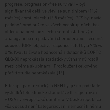
progrese, progression-free survival) – byl
signifikantně delší ve větvi se sunitinibem (11,4
měsíce) oproti placebu (5,5 měsíce). PFS byl navíc
podobně prodloužen ve všech podskupinách, bez
ohledu na předchozí léčbu somatostatinovými
analogy nebo na podávání chemoterapie. Léčebná
odpověď (ORR, objective response rate) byla 9 % vs.
0 %. Kvalita života hodnocená z dotazníků EORTC
QLQ-30 neprokázala statisticky významný rozdíl
mezi oběma skupinami. Prodloužení celkového
přežití studie neprokázala [15].
K terapii pankreatických NEN byl již na podkladě
výsledků této klinické studie fáze III registrován
v USA i v Evropě také sunitinib. V České republice
však dosud není kategorizován, nemocní k němu