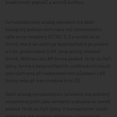
bioaktivních peptidů a aminů buňkou.
Somatostatinový analog oktreotid má delší
biologický poločas eliminace než somatostatin,
váže se na receptory SSTR2, 3, 5 a vyrábí se ve
formě, která se uvolňuje bezprostředně po podání
a v tzv. prodloužené (LAR, long-acting release)
formě. Většinou se LAR forma podává 1krát za čtyři
týdny, forma s bezprostředním uvolňováním slouží
jako záchrana při nedostatečném působení LAR
formy nebo při karcinoidové krizi [5].
Další analog somatostatinu lanreotid má podobný
receptorový profil jako oktreotid a obvykle se rovněž
podává 1krát za čtyři týdny. V komparativní studii
prokázala obě analoga podobnou účinnost při