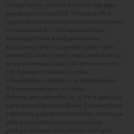
inhibují syntézu proteinů a ovlivňují degradaci
peptidových hormonů [10]. V Evropě je IFN-α
registrován pro terapii karcinoidového syndromu
u midgut nádorů, v USA registrován není.
Monoterapií IFN-α je možné kontrolovat
karcinoidový syndrom a vyvolat biochemickou
odpověď (tj. snížení odpadu HIAA v moči a pokles
sérové koncentrace CgA) u 30–35 % nemocných
[10]. Vzhledem k toxickému profilu
a dlouhodobému podávání v případě NEN není
IFN-α vhodný pro první linii léčby.
Podobně jako u oktreotidu se i u IFN-α spekuluje
o jeho antiproliferačním účinku. Postavení IFN-α
v léčbě NEN je poněkud kontroverzní, většinou se
podává až po selhání somatostatinových
analog.V současné době probíhá v USA velká