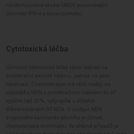
randomizovaná studie SWOG porovnávající
účinnost IFN-α a bevacizumabu.
Cytotoxická léčba
Účinnost cytotoxické léčby závisí jednak na
proliferační aktivitě nádoru, jednak na jeho
lokalizaci. Chemoterapie má větší naději na
odpověď u NEN s proliferačním indexem Ki-67
vyšším než 10 %, tedy spíše u středně
diferencovaných G2 NEN. U midgut NEN
a typického karcinoidu plicního je účinek
chemoterapie minimální. Ve většině případů je
v klinických studiích zkoušen streptozotocin (u nás