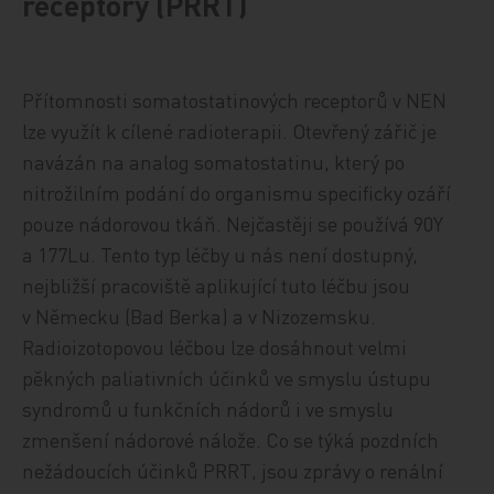
receptory (PRRT)
Přítomnosti somatostatinových receptorů v NEN
lze využít k cílené radioterapii. Otevřený zářič je
navázán na analog somatostatinu, který po
nitrožilním podání do organismu specificky ozáří
pouze nádorovou tkáň. Nejčastěji se používá 90Y
a 177Lu. Tento typ léčby u nás není dostupný,
nejbližší pracoviště aplikující tuto léčbu jsou
v Německu (Bad Berka) a v Nizozemsku.
Radioizotopovou léčbou lze dosáhnout velmi
pěkných paliativních účinků ve smyslu ústupu
syndromů u funkčních nádorů i ve smyslu
zmenšení nádorové nálože. Co se týká pozdních
nežádoucích účinků PRRT, jsou zprávy o renální