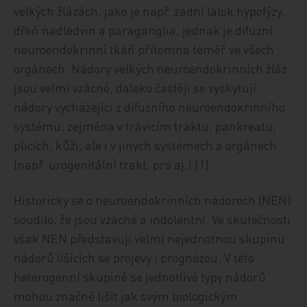
velkých žlázách, jako je např. zadní lalok hypofýzy,
dřeň nadledvin a paraganglia, jednak je difuzní
neuroendokrinní tkáň přítomna téměř ve všech
orgánech. Nádory velkých neuroendokrinních žláz
jsou velmi vzácné, daleko častěji se vyskytují
nádory vycházející z difuzního neuroendokrinního
systému, zejména v trávicím traktu, pankreatu,
plicích, kůži, ale i v jiných systémech a orgánech
(např. urogenitální trakt, prs aj.) [1].
Historicky se o neuroendokrinních nádorech (NEN)
soudilo, že jsou vzácné a indolentní. Ve skutečnosti
však NEN představují velmi nejednotnou skupinu
nádorů lišících se projevy i prognózou. V této
heterogenní skupině se jednotlivé typy nádorů
mohou značně lišit jak svým biologickým