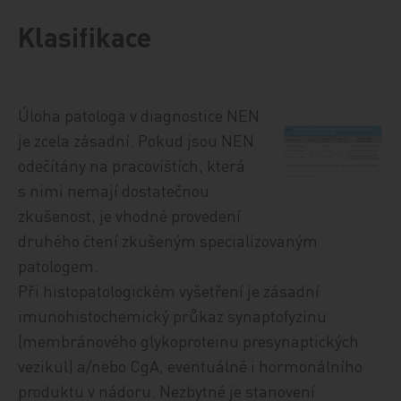
Klasifikace
Úl
oha patologa v diagnostice NEN
je zcela zásadní. Pokud jsou NEN
odečítány na pracovištích, která
s nimi nemají dostatečnou
zkušenost, je vhodné provedení
druhého čtení zkušeným specializovaným
patologem.
Při histopatologickém vyšetření je zásadní
imunohistochemický průkaz synaptofyzinu
(membránového glykoproteinu presynaptických
vezikul) a/nebo CgA, eventuálně i hormonálního
produktu v nádoru. Nezbytné je stanovení