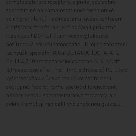
somatostatinové receptory, a proto jsou dobře
zobrazitelné na somatostatinové receptorové
scintigrafii (SRS) – octreoscanu, avšak vzhledem
k nižší proliferační aktivitě nebývají průkazné
klasickou FDG PET (fluo-rodeoxyglukózová
pozitronová emisní tomografie). K jejich zobrazení
lze využít speciální 68Ga-DOTATOC (DOTATATE;
Ga-[1,4,7,10-tetraazacyclododecane-N,N′,N″,N′″-
tetraacetic acid]-d-Phe1,Tyr3-octreotate) PET, toto
vyšetření však v České republice zatím není
dostupné. Naproti tomu špatně diferencované
nádory nemají somatostatinové receptory, ale
dobře kumulují radioaktivně značenou glukózu.