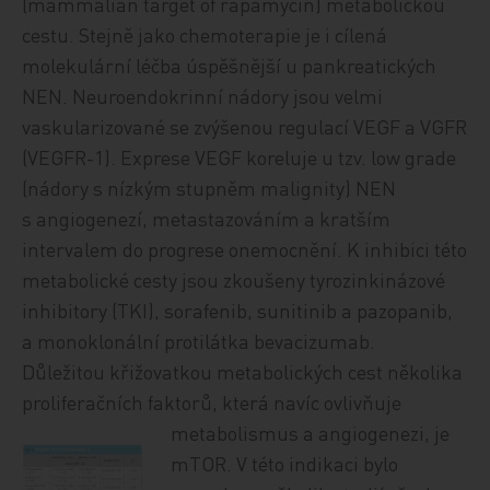
(mammalian target of rapamycin) metabolickou
cestu. Stejně jako chemoterapie je i cílená
molekulární léčba úspěšnější u pankreatických
NEN. Neuroendokrinní nádory jsou velmi
vaskularizované se zvýšenou regulací VEGF a VGFR
(VEGFR-1). Exprese VEGF koreluje u tzv. low grade
(nádory s nízkým stupněm malignity) NEN
s angiogenezí, metastazováním a kratším
intervalem do progrese onemocnění. K inhibici této
metabolické cesty jsou zkoušeny tyrozinkinázové
inhibitory (TKI), sorafenib, sunitinib a pazopanib,
a monoklonální protilátka bevacizumab.
Důležitou křižovatkou metabolických cest několika
proliferačních faktorů, která navíc ovlivňuje
metabolismus a angi
ogenezi, je
mTOR. V této indikaci bylo