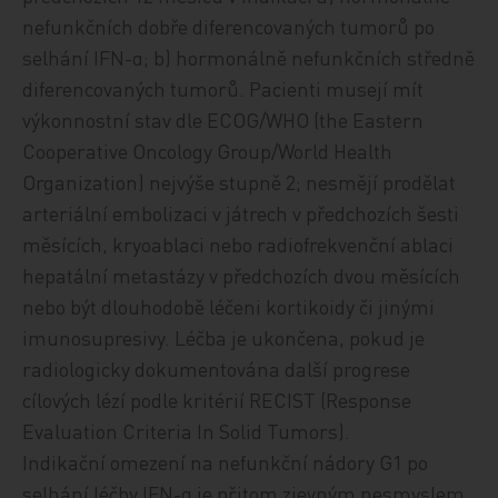
nefunkčních dobře diferencovaných tumorů po
selhání IFN-α; b) hormonálně nefunkčních středně
diferencovaných tumorů. Pacienti musejí mít
výkonnostní stav dle ECOG/WHO (the Eastern
Cooperative Oncology Group/World Health
Organization) nejvýše stupně 2; nesmějí prodělat
arteriální embolizaci v játrech v předchozích šesti
měsících, kryoablaci nebo radiofrekvenční ablaci
hepatální metastázy v předchozích dvou měsících
nebo být dlouhodobě léčeni kortikoidy či jinými
imunosupresivy. Léčba je ukončena, pokud je
radiologicky dokumentována další progrese
cílových lézí podle kritérií RECIST (Response
Evaluation Criteria In Solid Tumors).
Indikační omezení na nefunkční nádory G1 po
selhání léčby IFN-α je přitom zjevným nesmyslem,