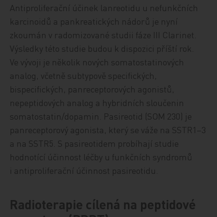
Antiproliferační účinek lanreotidu u nefunkčních
karcinoidů a pankreatických nádorů je nyní
zkoumán v radomizované studii fáze III Clarinet.
Výsledky této studie budou k dispozici příští rok.
Ve vývoji je několik nových somatostatinových
analog, včetně subtypově specifických,
bispecifických, panreceptorových agonistů,
nepeptidových analog a hybridních sloučenin
somatostatin/dopamin. Pasireotid (SOM 230) je
panreceptorový agonista, který se váže na SSTR1–3
a na SSTR5. S pasireotidem probíhají studie
hodnotící účinnost léčby u funkčních syndromů
i antiproliferační účinnost pasireotidu.
Radioterapie cílená na peptidové