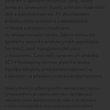
syndrom s typickými četnými průjmy, návaly
horka a s červenáním (flush), arteriální hypertenzí
(AH) a bronchokonstrikcí. Při dlouhodobém
průběhu může docházet k subendokardiál-
ní fibróze s chlopenní insuficiencí
i k retroperitoneální fibróze. Dále to mohou být
syndromy spojené s produkcí jiných specifických
hormonů, např. hypoglykemické stavy
u inzulinomu, Cushingův syndrom při produkci
ACTH (fyziologicky hormon předního laloku
hypofýzy ektopicky produkovaný nádorem) aj.
v závislosti na působení produkovaného hormonu.
Nádory afunkční způsobují obtíže mechanickou cestou –
od dyskomfortu po úplnou obstrukci, nezřídka jsou
nalézány i zcela asymptomatické nádory incidentálně
v rámci chirurgických nebo endoskopických výkonů