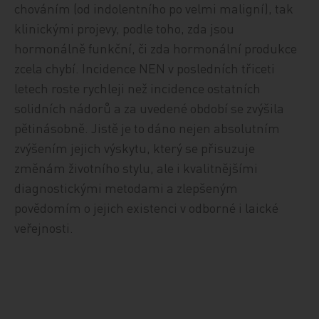
chováním (od indolentního po velmi maligní), tak
klinickými projevy, podle toho, zda jsou
hormonálně funkční, či zda hormonální produkce
zcela chybí. Incidence NEN v posledních třiceti
letech roste rychleji než incidence ostatních
solidních nádorů a za uvedené období se zvýšila
pětinásobně. Jistě je to dáno nejen absolutním
zvýšením jejich výskytu, který se přisuzuje
změnám životního stylu, ale i kvalitnějšími
diagnostickými metodami a zlepšeným
povědomím o jejich existenci v odborné i laické
veřejnosti.