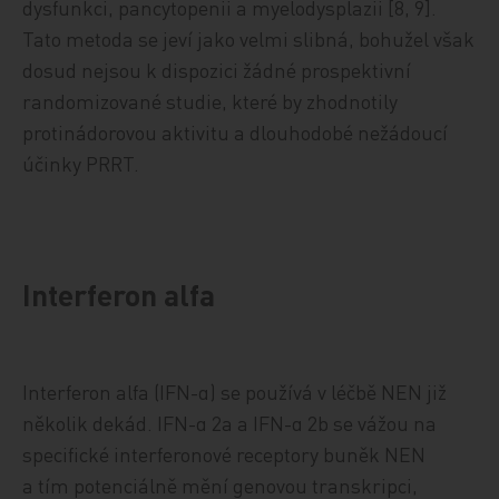
dysfunkci, pancytopenii a myelodysplazii [8, 9].
Tato metoda se jeví jako velmi slibná, bohužel však
dosud nejsou k dispozici žádné prospektivní
randomizované studie, které by zhodnotily
protinádorovou aktivitu a dlouhodobé nežádoucí
účinky PRRT.
Interferon alfa
Interferon alfa (IFN-α) se používá v léčbě NEN již
několik dekád. IFN-α 2a a IFN-α 2b se vážou na
specifické interferonové receptory buněk NEN
a tím potenciálně mění genovou transkripci,