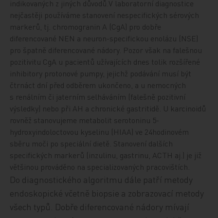
indikovaných z jiných důvodů.V laboratorní diagnostice
nejčastěji používáme stanovení nespecifických sérových
markerů, tj. chromogranin A (CgA) pro dobře
diferencované NEN a neuron-specifickou enolázu (NSE)
pro špatně diferencované nádory. Pozor však na falešnou
pozitivitu CgA u pacientů užívajících dnes tolik rozšířené
inhibitory protonové pumpy, jejichž podávání musí být
čtrnáct dní před odběrem ukončeno, a u nemocných
s renálním či jaterním selháváním (falešně pozitivní
výsledky) nebo při AH a chronické gastritidě. U karcinoidů
rovněž stanovujeme metabolit serotoninu 5-
hydroxyindoloctovou kyselinu (HIAA) ve 24hodinovém
sběru moči po speciální dietě. Stanovení dalších
specifických markerů (inzulinu, gastrinu, ACTH aj.) je již
většinou prováděno na specializovaných pracovištích.
Do diagnostického algoritmu dále patří metody
endoskopické včetně biopsie a zobrazovací metody
všech typů. Dobře diferencované nádory mívají