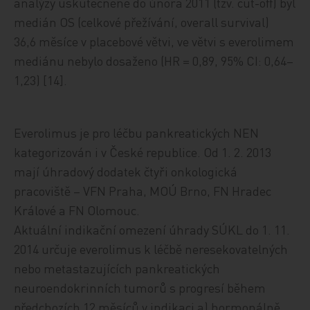
analýzy uskutečněné do února 2011 (tzv. cut-off) byl
medián OS (celkové přežívání, overall survival)
36,6 měsíce v placebové větvi, ve větvi s everolimem
mediánu nebylo dosaženo (HR = 0,89, 95% CI: 0,64–
1,23) [14].
Everolimus je pro léčbu pankreatických NEN
kategorizován i v České republice. Od 1. 2. 2013
mají úhradový dodatek čtyři onkologická
pracoviště – VFN Praha, MOÚ Brno, FN Hradec
Králové a FN Olomouc.
Aktuální indikační omezení úhrady SÚKL do 1. 11.
2014 určuje everolimus k léčbě neresekovatelných
nebo metastazujících pankreatických
neuroendokrinních tumorů s progresí během
předchozích 12 měsíců v indikaci a) hormonálně