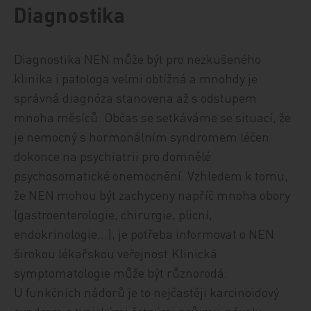
Diagnostika
Diagnostika NEN může být pro nezkušeného
klinika i patologa velmi obtížná a mnohdy je
správná diagnóza stanovena až s odstupem
mnoha měsíců. Občas se setkáváme se situací, že
je nemocný s hormonálním syndromem léčen
dokonce na psychiatrii pro domnělé
psychosomatické onemocnění. Vzhledem k tomu,
že NEN mohou být zachyceny napříč mnoha obory
(gastroenterologie, chirurgie, plicní,
endokrinologie…), je potřeba informovat o NEN
širokou lékařskou veřejnost.Klinická
symptomatologie může být různorodá.
U funkčních nádorů je to nejčastěji karcinoidový