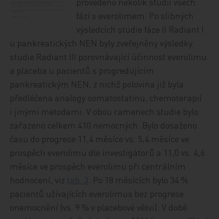
provedeno několik studií všech
fází s everolimem. Po slibných
výsledcích studie fáze II Radiant I
u pankreatických NEN byly zveřejněny výsledky
studie Radiant III porovnávající účinnost everolimu
a placeba u pacientů s progredujícím
pankreatickým NEN, z nichž polovina již byla
předléčena analogy somatostatinu, chemoterapií
i jinými metodami. V obou ramenech studie bylo
zařazeno celkem 410 nemocných. Bylo dosaženo
času do progrese 11,4 měsíce vs. 5,4 měsíce ve
prospěch everolimu dle investigátorů a 11,0 vs. 4,6
měsíce ve prospěch everolimu při centrálním
hodnocení, viz
tab. 3
. Po 18 měsících bylo 34 %
pacientů užívajících everolimus bez progrese
onemocnění (vs. 9 % v placebové větvi). V době