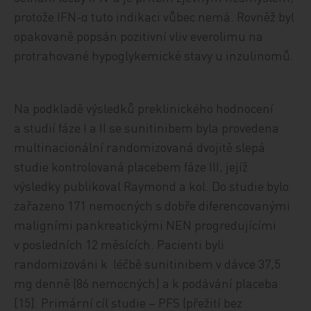
protože IFN-α tuto indikaci vůbec nemá. Rovněž byl
opakovaně popsán pozitivní vliv everolimu na
protrahované hypoglykemické stavy u inzulinomů.
Na podkladě výsledků preklinického hodnocení
a studií fáze I a II se sunitinibem byla provedena
multinacionální randomizovaná dvojitě slepá
studie kontrolovaná placebem fáze III, jejíž
výsledky publikoval Raymond a kol. Do studie bylo
zařazeno 171 nemocných s dobře diferencovanými
maligními pankreatickými NEN progredujícími
v posledních 12 měsících. Pacienti byli
randomizováni k léčbě sunitinibem v dávce 37,5
mg denně (86 nemocných) a k podávání placeba
[15]. Primární cíl studie – PFS (přežití bez