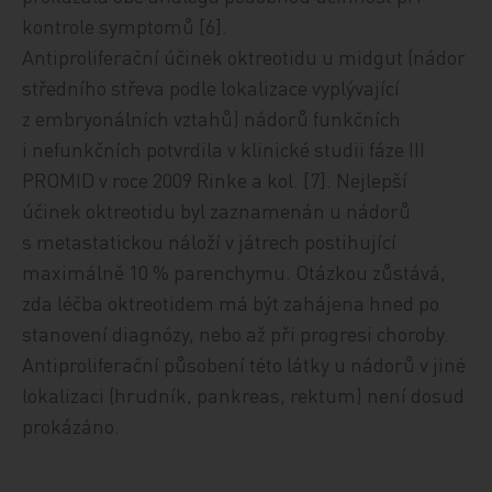
kontrole symptomů [6].
Antiproliferační účinek oktreotidu u midgut (nádor
středního střeva podle lokalizace vyplývající
z embryonálních vztahů) nádorů funkčních
i nefunkčních potvrdila v klinické studii fáze III
PROMID v roce 2009 Rinke a kol. [7]. Nejlepší
účinek oktreotidu byl zaznamenán u nádorů
s metastatickou náloží v játrech postihující
maximálně 10 % parenchymu. Otázkou zůstává,
zda léčba oktreotidem má být zahájena hned po
stanovení diagnózy, nebo až při progresi choroby.
Antiproliferační působení této látky u nádorů v jiné
lokalizaci (hrudník, pankreas, rektum) není dosud
prokázáno.