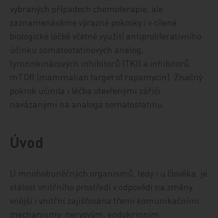
vybraných případech chemoterapie, ale
zaznamenáváme výrazné pokroky i v cílené
biologické léčbě včetně využití antiproliferativního
účinku somatostatinových analog,
tyrozinkinázových inhibitorů (TKI) a inhibitorů
mTOR (mammalian target of rapamycin). Značný
pokrok učinila i léčba otevřenými zářiči
navázanými na analoga somatostatinu.
Úvod
U mnohobuněčných organismů, tedy i u člověka, je
stálost vnitřního prostředí v odpovědi na změny
vnější i vnitřní zajišťována třemi komunikačními
mechanismy: nervovým, endokrinním