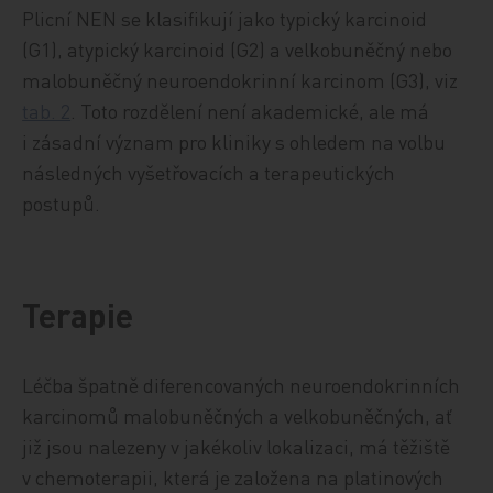
Plicní NEN se klasifikují jako typický karcinoid
(G1), atypický karcinoid (G2) a velkobuněčný nebo
malobuněčný neuroendokrinní karcinom (G3), viz
tab. 2
. Toto rozdělení není akademické, ale má
i zásadní význam pro kliniky s ohledem na volbu
následných vyšetřovacích a terapeutických
postupů.
Terapie
Léčba špatně diferencovaných neuroendokrinních
karcinomů malobuněčných a velkobuněčných, ať
již jsou nalezeny v jakékoliv lokalizaci, má těžiště
v chemoterapii, která je založena na platinových