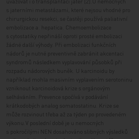
uvažovat i o transplantaci jater [2].U nemocných
s jaterními metastázami, které nejsou vhodné pro
chirurgickou resekci, se častěji používá paliativní
embolizace a. hepatica. Chemoembolizace
s cytostatiky nepřináší oproti prosté embolizaci
žádné další výhody. Při embolizaci funkčních
nádorů je nutné preventivně zabránit akcentaci
syndromů následkem vyplavování působků při
rozpadu nádorových buněk. U karcinoidu by
například mohla masivním vyplavením serotoninu
vzniknout karcinoidová krize s orgánovým
selháváním. Prevence spočívá v podávání
krátkodobých analog somatostatinu. Krize se
může rozvinout třeba až za týden po provedeném
výkonu.V poslední době je u nemocných
s pokročilými NEN dosahováno slibných výsledků