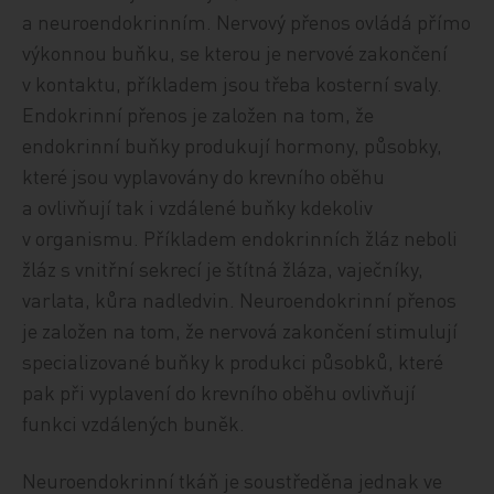
a neuroendokrinním. Nervový přenos ovládá přímo
výkonnou buňku, se kterou je nervové zakončení
v kontaktu, příkladem jsou třeba kosterní svaly.
Endokrinní přenos je založen na tom, že
endokrinní buňky produkují hormony, působky,
které jsou vyplavovány do krevního oběhu
a ovlivňují tak i vzdálené buňky kdekoliv
v organismu. Příkladem endokrinních žláz neboli
žláz s vnitřní sekrecí je štítná žláza, vaječníky,
varlata, kůra nadledvin. Neuroendokrinní přenos
je založen na tom, že nervová zakončení stimulují
specializované buňky k produkci působků, které
pak při vyplavení do krevního oběhu ovlivňují
funkci vzdálených buněk.
Neuroendokrinní tkáň je soustředěna jednak ve