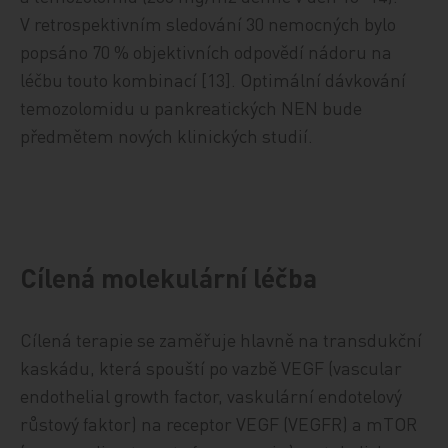
V retrospektivním sledování 30 nemocných bylo
popsáno 70 % objektivních odpovědí nádoru na
léčbu touto kombinací [13]. Optimální dávkování
temozolomidu u pankreatických NEN bude
předmětem nových klinických studií.
Cílená molekulární léčba
Cílená terapie se zaměřuje hlavně na transdukční
kaskádu, která spouští po vazbě VEGF (vascular
endothelial growth factor, vaskulární endotelový
růstový faktor) na receptor VEGF (VEGFR) a mTOR