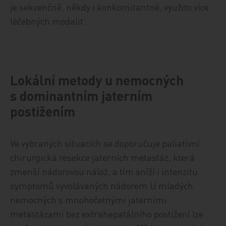
je sekvenčně, někdy i konkomitantně, využito více
léčebných modalit.
Lokální metody u nemocných
s dominantním jaterním
postižením
Ve vybraných situacích se doporučuje paliativní
chirurgická resekce jaterních metastáz, která
zmenší nádorovou nálož, a tím sníží i intenzitu
symptomů vyvolávaných nádorem.U mladých
nemocných s mnohočetnými jaterními
metastázami bez extrahepatálního postižení lze