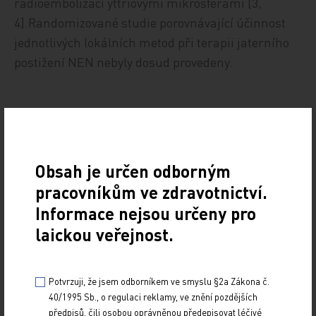
radioembolizací yttriovými mikrosférami [3,
4].Randomizované studie porovnávající účinnost
jednotlivých lokálních metod při terapii jaterního
postižení NEN nebyly dosud provedeny.
Somatostatinová analoga
Obsah je určen odborným
Somatostatin je endogenní inhibitor žlázové
pracovníkům ve zdravotnictví.
a endokrinní sekrece. Inhibuje uvolňování
Informace nejsou určeny pro
pituitárních hormonů a gastrointestinálních
laickou veřejnost.
hormonů (např. inzulinu, gastrinu, serotoninu)
a uvolňování amylázy z pankreatických acinárních
Potvrzuji, že jsem odborníkem ve smyslu §2a Zákona č.
buněk. Kromě antisekretorického účinku
40/1995 Sb., o regulaci reklamy, ve znění pozdějších
předpokládají preklinické studie u somatostatinu
předpisů, čili osobou oprávněnou předepisovat léčivé