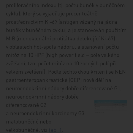
proliferačního indexu (tj. počtu buněk v buněčném
cyklu), který se vyjadřuje procentuálně
prostřednictvím Ki-67 (antigen vázaný na jádra
buněk v buněčném cyklu) a je stanovován použitím
MIB (monoklonální protilátka detekující Ki-67)
v oblastech hot-spots nádoru, a stanovení počtu
mitóz na 10 HPF (high power field – pole velkého
zvětšení, tzn. počet mitóz na 10 zorných polí při
velkém zvětšení). Podle těchto dvou kritérií se NEN
gastroenteropankreatické (GEP) nově dělí na
neuroendokrinní nádory dobře diferen
cované G1,
neuroendokrinní nádory dobře
diferencované G2
a neuroendokrinní karcinomy G3
malobuněčné nebo
velkobuněčné, viz
tab. 1
.