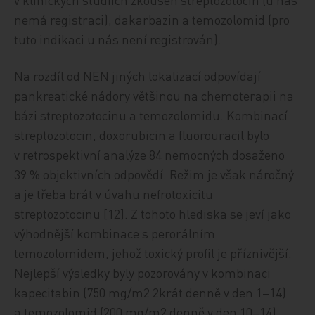
nemá registraci), dakarbazin a temozolomid (pro
tuto indikaci u nás není registrován).
Na rozdíl od NEN jiných lokalizací odpovídají
pankreatické nádory většinou na chemoterapii na
bázi streptozotocinu a temozolomidu. Kombinací
streptozotocin, doxorubicin a fluorouracil bylo
v retrospektivní analýze 84 nemocných dosaženo
39 % objektivních odpovědí. Režim je však náročný
a je třeba brát v úvahu nefrotoxicitu
streptozotocinu [12]. Z tohoto hlediska se jeví jako
výhodnější kombinace s perorálním
temozolomidem, jehož toxický profil je příznivější.
Nejlepší výsledky byly pozorovány v kombinaci
kapecitabin (750 mg/m2 2krát denně v den 1–14)
a temozolomid (200 mg/m2 denně v den 10–14).