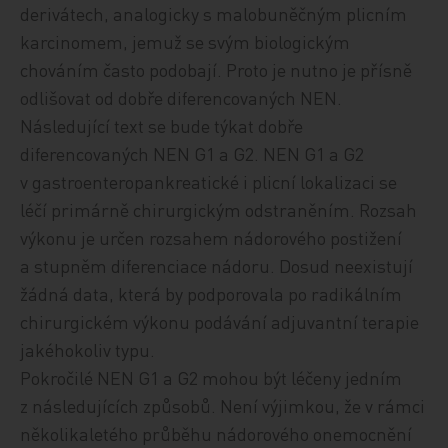
derivátech, analogicky s malobuněčným plicním
karcinomem, jemuž se svým biologickým
chováním často podobají. Proto je nutno je přísně
odlišovat od dobře diferencovaných NEN.
Následující text se bude týkat dobře
diferencovaných NEN G1 a G2. NEN G1 a G2
v gastroenteropankreatické i plicní lokalizaci se
léčí primárně chirurgickým odstraněním. Rozsah
výkonu je určen rozsahem nádorového postižení
a stupněm diferenciace nádoru. Dosud neexistují
žádná data, která by podporovala po radikálním
chirurgickém výkonu podávání adjuvantní terapie
jakéhokoliv typu.
Pokročilé NEN G1 a G2 mohou být léčeny jedním
z následujících způsobů. Není výjimkou, že v rámci
několikaletého průběhu nádorového onemocnění