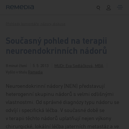
Přeskočit na obsah
Přehledy, komentáře, názory, diskuse
Současný pohled na terapii
neuroendokrinních nádorů
8 minut čtení
5. 5. 2013
MUDr. Eva Sedláčková,, MBA
Vyšlo v titulu
Remedia
Neuroendokrinní nádory (NEN) představují
heterogenní skupinu nádorů s velmi odlišnými
vlastnostmi. Od správné diagnózy typu nádoru se
odvíjí i specifická léčba. V současné době se
v terapii těchto nádorů uplatňují nejen výkony
chirurgické, lokální léčba jaterních metastáz a ve