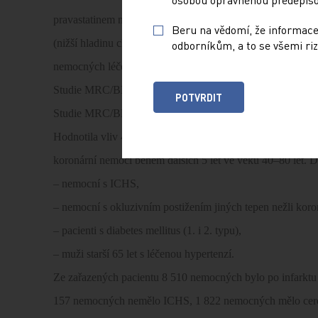
pravastatinem nevýznamné; vysvětlením je skutečnost, že n
Beru na vědomí, že informace
(nižší hladinu cholesterolu a LDL cholesterolu, vysoký po
odborníkům, a to se všemi riz
nemocných léčených kyselinou acetylsalicylovou).
Studie MRC/BHF – Heart Protection Study [6]
POTVRDIT
Studie MRC/BHF (Heart Protection Study) [6] byla brits
Hodnotila vliv 40 mg simvastatinu u 20 536 osob ve věku
koronární nemoci během dalších 5 let ve věku 40–80 let. 
– nemocní s ICHS,
– nemocní s okluzivním postižením jiných tepen nežli koro
– pacienti s diabetes mellitus (1. i 2. typu),
– muži starší 65 let s léčenou hypertenzí.
Ze zařazených pacientu 8 510 nemocných bylo po infarkt
157 nemocných nemělo ICHS, 1 822 nemocných mělo cerebr