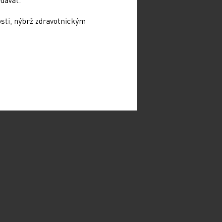
osti, nýbrž zdravotnickým