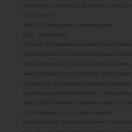
výrazně celkový cholesterol a LDL cholesterol. Snižují rovn
HDL cholesterol.
Dukazy o významu statinu v sekundární prevenci
ICHS – mortalitní studie
První studií, která prokázala nejen snížení koronární morbidi
skandinávská studie 4S (Scandinavian Simvastatin Surviva
(především nemocných po infarktu myokardu) bylo zjistit 
mortalitu. Hladina celkového cholesterolu účastníku studie
Výsledky studie 4S [1] přesvědčily značnou část doposud „s
farmakologické prevence řízenou WHO u 15 000 pacientu s cl
zjistila, že snížení celkového cholesterolu dokáže snížit vý
když nevýznamně, právě v clofibrátové skupině.
Studie 4S prokázala, že léčba simvastatinem výrazně sníži
myokardu. Léčba simvastatinem i významně snížila ve stu