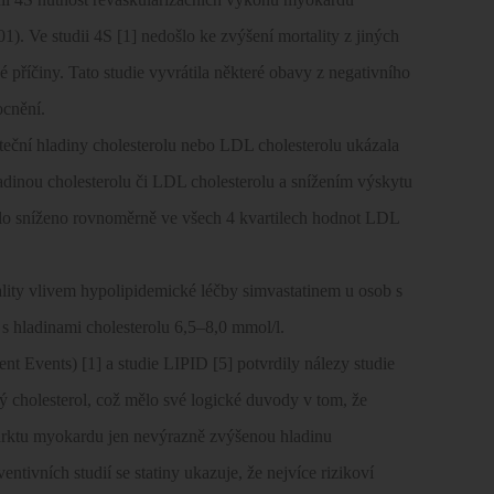
. Ve studii 4S [1] nedošlo ke zvýšení mortality z jiných
é příčiny. Tato studie vyvrátila některé obavy z negativního
ocnění.
áteční hladiny cholesterolu nebo LDL cholesterolu ukázala
ladinou cholesterolu či LDL cholesterolu a snížením výskytu
bylo sníženo rovnoměrně ve všech 4 kvartilech hodnot LDL
ality vlivem hypolipidemické léčby simvastatinem u osob s
s hladinami cholesterolu 6,5–8,0 mmol/l.
nt Events) [1] a studie LIPID [5] potvrdily nálezy studie
 cholesterol, což mělo své logické duvody v tom, že
rktu myokardu jen nevýrazně zvýšenou hladinu
tivních studií se statiny ukazuje, že nejvíce rizikoví