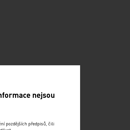
Informace nejsou
í pozdějších předpisů, čili
dávat.