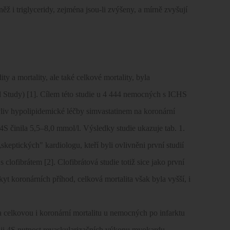
ěž i triglyceridy, zejména jsou-li zvýšeny, a mírně zvyšují
ty a mortality, ale také celkové mortality, byla
l Study) [1]. Cílem této studie u 4 444 nemocných s ICHS
vliv hypolipidemické léčby simvastatinem na koronární
 4S činila 5,5–8,0 mmol/l. Výsledky studie ukazuje tab. 1.
keptických" kardiologu, kteří byli ovlivněni první studií
ofibrátem [2]. Clofibrátová studie totiž sice jako první
skyt koronárních příhod, celková mortalita však byla vyšší, i
la celkovou i koronární mortalitu u nemocných po infarktu
dii 4S nutnost revaskularizačních výkonu myokardu