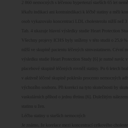
2 860 nemocných s léčenou hypertenzí starších 65 let nem
lékařu indikaci ani kontraindikaci k léčbě statiny a měli k
osob vykazovalo koncentraci LDL cholesterolu nižší než 3
Tab. 4 ukazuje hlavní výsledky studie Heart Protection Stu
Všechny projevy ICHS byly sníženy v této studii o 25,9 
nižší ve skupině pacientu léčených simvastatinem. Cévní 
výsledku studie Heart Protection Study [6] je nutné navíc 
placebové skupině léčených rovněž statiny. Po 6 letech br
v aktivně léčené skupině pokleslo procento nemocných adh
výchozího souboru. Při korekci na tyto skutečnosti by skut
vaskulárních příhod o jednu třetinu [6]. Duležitým nálezem
statinu u žen.
Léčba statiny u starších nemocných
Je známo, že korelace mezi koncentrací celkového cholester