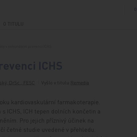
O
O TITULU
iny v sekundární prevenci ICHS
prevenci ICHS
ský, DrSc., FESC
Vyšlo v titulu
Remedia
roku kardiovaskulární farmakoterapie.
h s ICHS, ICH tepen dolních končetin a
ím. Pro jejich příznivý účinek na
dčí četné studie uvedené v přehledu.