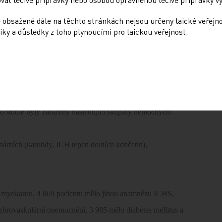
emocní ve studii CARE [4] měli výrazně nižší stupeň rizika
 obsažené dále na těchto stránkách nejsou určeny laické veřejn
čet revaskularizovaných nemocných a vyšší počet
iky a důsledky z toho plynoucími pro laickou veřejnost.
kou randomizovanou, placebem kontrolovanou megastudií.
 40–80 let. Studie zahrnovala nemocné s vysokým rizikem
Do studie byly zařazeny následující skupiny nemocných:
nárních (karotidy, ICH tepen dolních končetin),
u myokardu, 4 869 pacientu mělo jinou anamnézu ICHS,
ovaskulární onemocnění, 3 985 mělo diabetes mellitus a