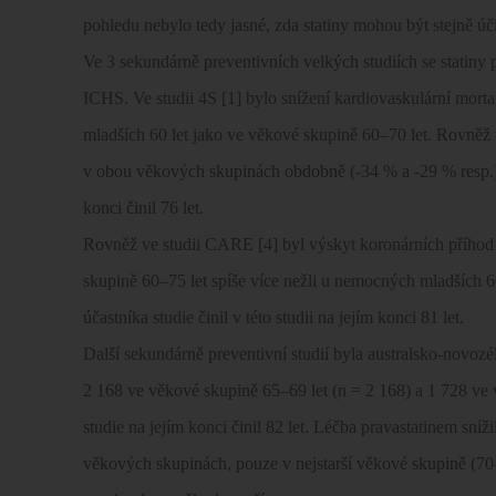
pohledu nebylo tedy jasné, zda statiny mohou být stejně ú
Ve 3 sekundárně preventivních velkých studiích se statiny
ICHS. Ve studii 4S [1] bylo snížení kardiovaskulární mort
mladších 60 let jako ve věkové skupině 60–70 let. Rovněž v
v obou věkových skupinách obdobně (-34 % a -29 % resp.)
konci činil 76 let.
Rovněž ve studii CARE [4] byl výskyt koronárních příhod
skupině 60–75 let spíše více nežli u nemocných mladších 60
účastníka studie činil v této studii na jejím konci 81 let.
Další sekundárně preventivní studií byla australsko-novo
2 168 ve věkové skupině 65–69 let (n = 2 168) a 1 728 ve
studie na jejím konci činil 82 let. Léčba pravastatinem sníž
věkových skupinách, pouze v nejstarší věkové skupině (70–7