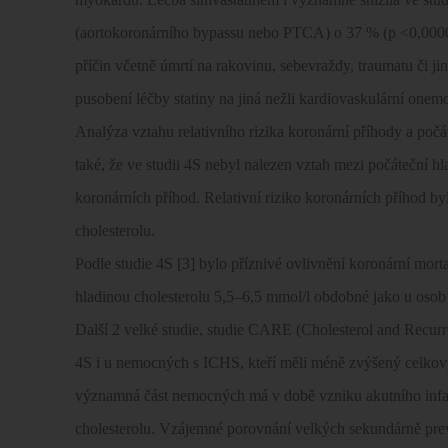
(aortokoronárního bypassu nebo PTCA) o 37 % (p <0,00001)
příčin včetně úmrtí na rakovinu, sebevraždy, traumatu či jin
pusobení léčby statiny na jiná nežli kardiovaskulární onem
Analýza vztahu relativního rizika koronární příhody a poč
také, že ve studii 4S nebyl nalezen vztah mezi počáteční h
koronárních příhod. Relativní riziko koronárních příhod 
cholesterolu.
Podle studie 4S [3] bylo příznivé ovlivnění koronární mort
hladinou cholesterolu 5,5–6,5 mmol/l obdobné jako u osob 
Další 2 velké studie, studie CARE (Cholesterol and Recurre
4S i u nemocných s ICHS, kteří měli méně zvýšený celkový
významná část nemocných má v době vzniku akutního infa
cholesterolu. Vzájemné porovnání velkých sekundárně preven