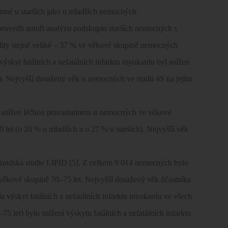
činné u starších jako u mladších nemocných.
 provedli autoři analýzu podskupin starších nemocných s
ality stejně veliké – 37 % ve věkové skupině nemocných
ýskyt fatálních a nefatálních infarktu myokardu byl snížen
. Nejvyšší dosažený věk u nemocných ve studii 4S na jejím
 snížen léčbou pravastatinem u nemocných ve věkové
 let (o 20 % u mladších a o 27 % u starších). Nejvyšší věk
zélandská studie LIPID [5]. Z celkem 9 014 nemocných bylo
 věkové skupině 70–75 let. Nejvyšší dosažený věk účastníka
ila výskyt fatálních a nefatálních infarktu myokardu ve všech
5 let) bylo snížení výskytu fatálních a nefatálních infarktu