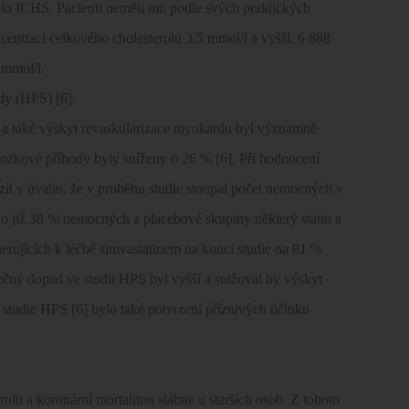
ělo ICHS. Pacienti neměli mít podle svých praktických
oncentraci celkového cholesterolu 3,5 mmol/l a vyšší. 6 888
 mmol/l.
dy (HPS) [6].
% a také výskyt revaskularizace myokardu byl významně
mozkové příhody byly sníženy o 26 % [6]. Při hodnocení
vzít v úvahu, že v pruběhu studie stoupal počet nemocných v
alo již 38 % nemocných z placebové skupiny některý statin a
erujících k léčbě simvastatinem na konci studie na 81 %
ečný dopad ve studii HPS byl vyšší a snižoval by výskyt
 studie HPS [6] bylo také potvrzení příznivých účinku
olu a koronární mortalitou slábne u starších osob. Z tohoto