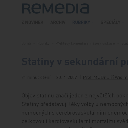
Přeskočit na obsah
Z NOVINEK
ARCHIV
RUBRIKY
SPECIÁLY
Domů
Rubriky
Přehledy, komentáře, názory, diskuse
Stat
Statiny v sekundární 
21 minut čtení
20. 4. 2009
Prof. MUDr. Jiří Widim
Objev statinu značí jeden z největších pok
Statiny představují léky volby u nemocnýc
nemocných s cerebrovaskulárním onemocněn
celkovou i kardiovaskulární mortalitu svě