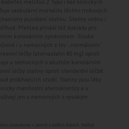
diabetes mellitus 2. typu i bez klinických
uje vaskulární mortalitu těchto rizikových
hanismy pusobení statinu. Statiny vedou i
říhod. Přehled přináší též doklady pro
kutním koronárním syndromem. Studie
 účinné i u nemocných s tzv. „normálními"
esivní léčby (atorvastatin 80 mg) oproti
azuje u nemocných s akutním koronárním
ní léčby statiny oproti standardní léčbě.
d probíhajících studií. Statiny jsou léky
inicky manifestní aterosklerózy a u
používají jen u nemocných s vysokým
éze cholesterolu v játrech a dalších tkáních. Snižují