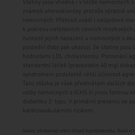
Statiny jsou vhodné i v léčbě nemocných s 
známek aterosklerózy, protože výrazně sniž
nemocných. Přehled uvádí i nelipidové mec
k poklesu nefatálních cévních mozkových p
nutnost jejich nasazení u nemocných s a
poslední doby pak ukazují, že statiny jsou
hodnotami LDL cholesterolu. Porovnání agr
standardní léčbě (pravastatin 40 mg) dok
syndromem podstatně větší účinnost agresiv
Tato otázka je však předmětem dalších dosu
volby nemocných s ICHS či jinou formou kl
diabetiku 2. typu. V primární prevenci se 
kardiovaskulárním rizikem.
Statiny představují velice účinná hypolipidemika. Brání synt