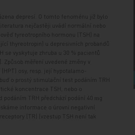
ázena depresí. O tomto fenoménu již bylo
teratura nejčastěji uvádí normální nebo
dpověď tyreotropního hormonu (TSH) na
cí thyreotropin) u depresivních probandů
H se vyskytuje zhruba u 30 % pacientů
14]. Způsob měření uvedené změny v
(HPT) osy, resp. její hypotalamo-
e buď o prostý stimulační test podáním TRH
tické koncentrace TSH, nebo o
ed podáním TRH předchází podání 40
g
m
získáme informace o úrovni negativní
receptory (TR) (vzestup TSH není tak