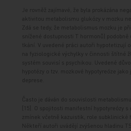
Je rovněž zajímavé, že byla prokázána neg
aktivitou metabolismu glukózy v mozku ne
Zdá se tedy, že metabolismus mozku je při
snížené dostupnosti T hormonů) podobně 
tkání. V uvedené práci autoři hypotetizují 
na fyziologické výchylky v činnosti štítné
systém souvisí s psychikou. Uvedené důvod
hypotézy o tzv. mozkové hypotyreóze jako
deprese.
Často je dáván do souvislosti metabolismus
[15]. O spojitosti manifestní hypotyreózy 
zmínek včetně kazuistik, role subklinické h
Někteří autoři uvádějí zvýšenou hladinu T