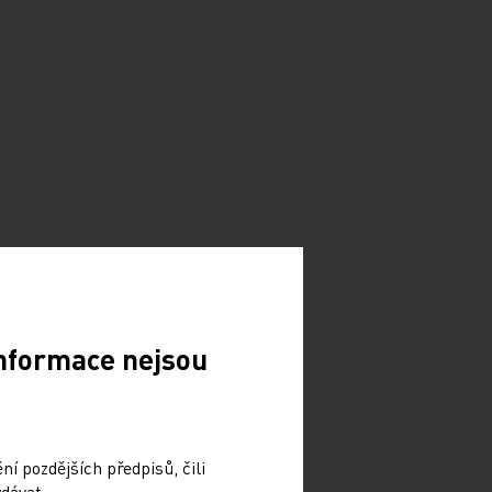
Informace nejsou
í pozdějších předpisů, čili
dávat.