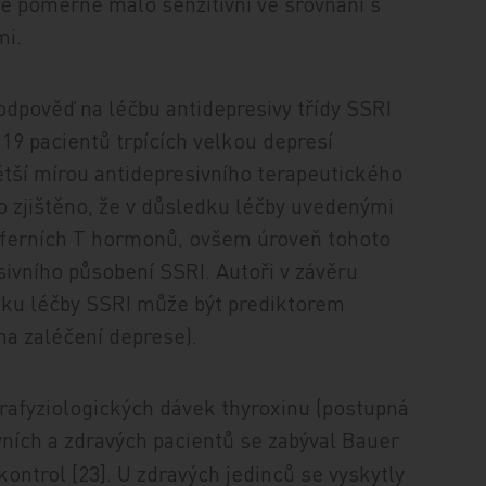
je poměrně málo senzitivní ve srovnání s
mi.
dpověď na léčbu antidepresivy třídy SSRI
 19 pacientů trpících velkou depresí
ětší mírou antidepresivního terapeutického
lo zjištěno, že v důsledku léčby uvedenými
riferních T hormonů, ovšem úroveň tohoto
sivního působení SSRI. Autoři v závěru
átku léčby SSRI může být prediktorem
 na zaléčení deprese).
rafyziologických dávek thyroxinu (postupná
vních a zdravých pacientů se zabýval Bauer
ontrol [23]. U zdravých jedinců se vyskytly