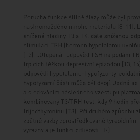
Porucha funkce štítné žlázy může být prov
nashromážděno mnoho materiálu [8–11]. Li
snížené hladiny T3 a T4, dále sníženou o
stimulaci TRH (hormon hypotalamu uvolňují
[12]. „Otupená" odpověď TSH na podání TR
trpících těžkou depresivní epizodou [13, 
odpovědi hypotalamo-hypofyzo-tyreoidální 
hypofyzární části může být dvojí. Jedná s
a sledováním následného vzestupu plazma
kombinovaný T3/TRH test, kdy 9 hodin př
trijodthyroninu (T3). Při druhém způsobu 
zpětné vazby zprostředkované tyreoidními 
výrazný a je funkcí citlivosti TR).