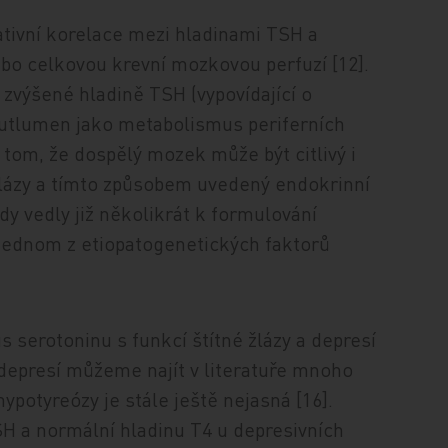
ativní korelace mezi hladinami TSH a
bo celkovou krevní mozkovou perfuzí [12].
 zvýšené hladině TSH (vypovídající o
utlumen jako metabolismus periferních
o tom, že dospělý mozek může být citlivý i
 žlázy a tímto způsobem uvedený endokrinní
y vedly již několikrát k formulování
 jednom z etiopatogenetických faktorů
 serotoninu s funkcí štítné žlázy a depresí
s depresí můžeme najít v literatuře mnoho
ypotyreózy je stále ještě nejasná [16].
SH a normální hladinu T4 u depresivních