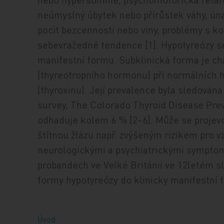
neúmyslný úbytek nebo přírůstek váhy, úna
pocit bezcennosti nebo viny, problémy s k
sebevražedné tendence [1]. Hypotyreózy se 
manifestní formu. Subklinická forma je ch
(thyreotropního hormonu) při normálních hl
(thyroxinu). Její prevalence byla sledová
survey, The Colorado Thyroid Disease Prev
odhaduje kolem 6 % [2–6]. Může se projev
štítnou žlázu např. zvýšeným rizikem pro vz
neurologickými a psychiatrickými sympto
probandech ve Velké Británii ve 12letém s
formy hypotyreózy do klinicky manifestní 
Úvod