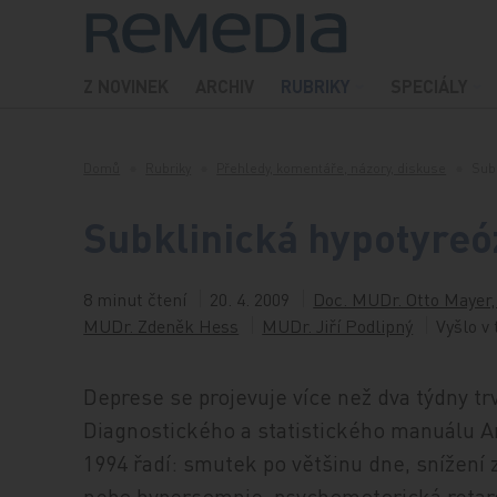
Přeskočit na obsah
Z NOVINEK
ARCHIV
RUBRIKY
SPECIÁLY
Domů
Rubriky
Přehledy, komentáře, názory, diskuse
Sub
Subklinická hypotyreó
8 minut čtení
20. 4. 2009
Doc. MUDr. Otto Mayer,
MUDr. Zdeněk Hess
MUDr. Jiří Podlipný
Vyšlo v 
Deprese se projevuje více než dva týdny trv
Diagnostického a statistického manuálu A
1994 řadí: smutek po většinu dne, snížení 
nebo hypersomnie, psychomotorická retard