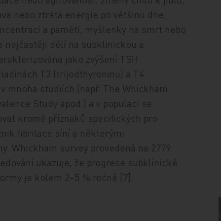
va nebo ztráta energie po většinu dne,
oncentrací a pamětí, myšlenky na smrt nebo
nejčastěji dělí na subklinickou a
arakterizována jako zvýšení TSH
adinách T3 (trijodthyroninu) a T4
na v mnoha studiích (např. The Whickham
alence Study apod.) a v populaci se
ovat kromě příznaků specifických pro
nik fibrilace síní a některými
my. Whickham survey provedená na 2779
ledování ukazuje, že progrese subklinické
formy je kolem 2–5 % ročně [7].