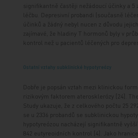
signifikantně častěji nežádoucí účinky a 5
léčbu. Depresivní probandi (současně léče
účinků a žádný nebyl nucen z důvodu jejich
zajímavé, že hladiny T hormonů byly v průb
kontrol než u pacientů léčených pro depres
Ostatní vztahy subklinické hypotyreózy
Dobře je popsán vztah mezi klinickou formo
rizikovým faktorem aterosklerózy [24]. T
Study ukazuje, že z celkového počtu 25 292 
se u 2336 probandů se subklinickou hypoty
hypotyreózou nacházejí signifikantně vyšš
842 eutyreoidních kontrol [4]. Jako hranic