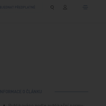
BJEDNAT PŘEDPLATNÉ
INFORMACE O ČLÁNKU
Publikováno podle publikační normy: