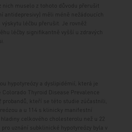
 z nich muselo z tohoto důvodu přerušit
ní antidepresivy) měli méně nežádoucích
 výskytu léčbu přerušit. Je rovněž
ěhu léčby signifikantně vyšší u zdravých
i.
u hypotyreózy a dyslipidémií, která je
he Colorado Thyroid Disease Prevalence
probandů, kteří se této studie zúčastnili,
reózou a u 114 s klinicky manifestní
í hladiny celkového cholesterolu než u 22
e pro uznání subklinické hypotyreózy byla v