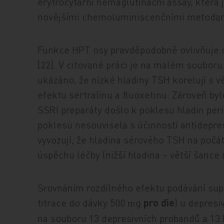
erytrocytární hemaglutinační assay, která 
novějšími chemoluminiscenčními metoda
Funkce HPT osy pravděpodobně ovlivňuje o
[22]. V citované práci je na malém souboru
ukázáno, že nízké hladiny TSH korelují s v
efektu sertralinu a fluoxetinu. Zároveň by
SSRI preparáty došlo k poklesu hladin pe
poklesu nesouvisela s účinností antidepre
vyvozují, že hladina sérového TSH na poč
úspěchu léčby (nižší hladina – větší šance
Srovnáním rozdílného efektu podávání sup
titrace do dávky 500
g
pro die
) u depresi
m
na souboru 13 depresivních probandů a 13 k