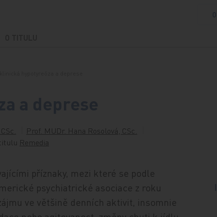
O
O TITULU
klinická hypotyreóza a deprese
za a deprese
 CSc.
Prof. MUDr. Hana Rosolová, CSc.
titulu
Remedia
ajícími příznaky, mezi které se podle
merické psychiatrické asociace z roku
zájmu ve většině denních aktivit, insomnie
ace nebo agitovanost, změny chuti k jídlu,