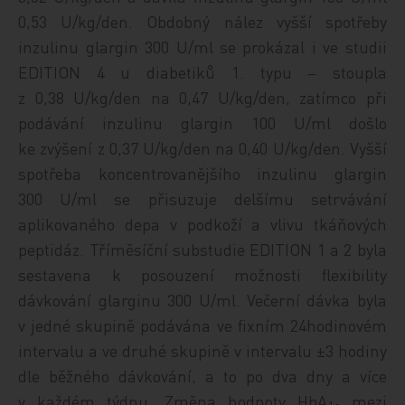
0,53 U/kg/den. Obdobný nález vyšší spotřeby
inzulinu glargin 300 U/ml se prokázal i ve studii
EDITION 4 u diabetiků 1. typu – stoupla
z 0,38 U/kg/den na 0,47 U/kg/den, zatímco při
podávání inzulinu glargin 100 U/ml došlo
ke zvýšení z 0,37 U/kg/den na 0,40 U/kg/den. Vyšší
spotřeba koncentrovanějšího inzulinu glargin
300 U/ml se přisuzuje delšímu setrvávání
aplikovaného depa v podkoží a vlivu tkáňových
peptidáz. Tříměsíční substudie EDITION 1 a 2 byla
sestavena k posouzení možnosti flexibility
dávkování glarginu 300 U/ml. Večerní dávka byla
v jedné skupině podávána ve fixním 24hodinovém
intervalu a ve druhé skupině v intervalu ±3 hodiny
dle běžného dávkování, a to po dva dny a více
v každém týdnu. Změna hodnoty HbA
mezi