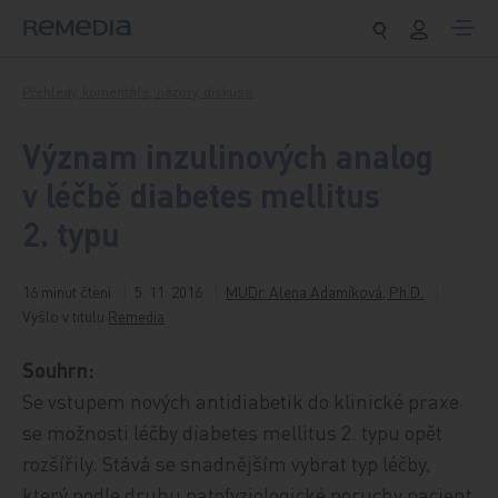
Přeskočit na obsah
Přehledy, komentáře, názory, diskuse
Význam inzulinových analog
v léčbě diabetes mellitus
2. typu
16 minut čtení
5. 11. 2016
MUDr. Alena Adamíková, Ph.D.
Vyšlo v titulu
Remedia
Souhrn:
Se vstupem nových antidiabetik do klinické praxe
se možnosti léčby diabetes mellitus 2. typu opět
rozšířily. Stává se snadnějším vybrat typ léčby,
který podle druhu patofyziologické poruchy pacient