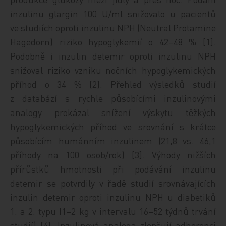
inzulinu glargin 100 U/ml snižovalo u pacientů
ve studiích oproti inzulinu NPH (Neutral Protamine
Hagedorn) riziko hypoglykemií o 42–48 % [1].
Podobně i inzulin detemir oproti inzulinu NPH
snižoval riziko vzniku nočních hypoglykemických
příhod o 34 % [2]. Přehled výsledků studií
z databází s rychle působícími inzulinovými
analogy prokázal snížení výskytu těžkých
hypoglykemických příhod ve srovnání s krátce
působícím humánním inzulinem (21,8 vs. 46,1
příhody na 100 osob/rok) [3]. Výhody nižších
přírůstků hmotnosti při podávání inzulinu
detemir se potvrdily v řadě studií srovnávajících
inzulin detemir oproti inzulinu NPH u diabetiků
1. a 2. typu (1–2 kg v intervalu 16–52 týdnů trvání
studií) [4]. Inzulinová analoga zlepšují adherenci