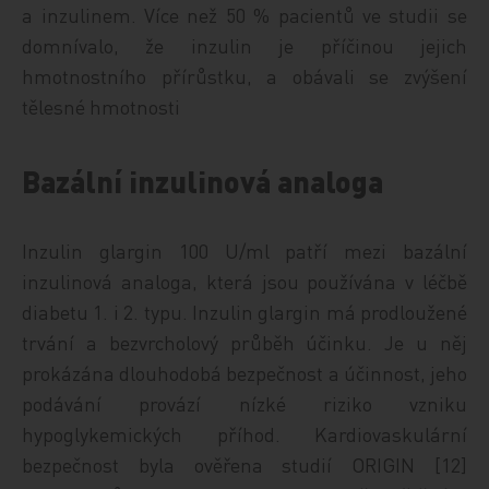
a inzulinem. Více než 50 % pacientů ve studii se
domnívalo, že inzulin je příčinou jejich
hmotnostního přírůstku, a obávali se zvýšení
tělesné hmotnosti
Bazální inzulinová analoga
Inzulin glargin 100 U/ml patří mezi bazální
inzulinová analoga, která jsou používána v léčbě
diabetu 1. i 2. typu. Inzulin glargin má prodloužené
trvání a bezvrcholový průběh účinku. Je u něj
prokázána dlouhodobá bezpečnost a účinnost, jeho
podávání provází nízké riziko vzniku
hypoglykemických příhod. Kardiovaskulární
bezpečnost byla ověřena studií ORIGIN [12]