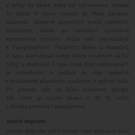
a tehdy by dávka měla být upravována, nejlépe
1× týdně. V tomto smyslu je třeba pacienta
edukovat. Zbytečné ponechání trvale zvýšených
bolusových dávek po nastolení vyrovnané
koncentrace inzulinu může vést individuálně
k hypoglykemiím. Počáteční dávka u diabetiků
2. typu, kteří dosud nebyli léčeni inzulinem, je 0,2
U/kg, u diabetiků 1. typu nově diagnostikovaných
je individuální a podává se vždy společně
s krátkodobě působícím inzulinem k pokrytí jídla.
Při převodu zpět na léčbu inzulinem glargin
100 U/ml je nutno dávku o 20 % snížit
z důvodu prevence hypoglykemie.
Inzulin degludec
Inzulin degludec patří rovněž mezi zástupce nové