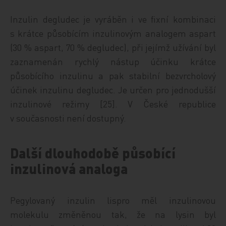
Inzulin degludec je vyráběn i ve fixní kombinaci
s krátce působícím inzulinovým analogem aspart
(30 % aspart, 70 % degludec), při jejímž užívání byl
zaznamenán rychlý nástup účinku krátce
působícího inzulinu a pak stabilní bezvrcholový
účinek inzulinu degludec. Je určen pro jednodušší
inzulinové režimy [25]. V České republice
v současnosti není dostupný.
Další dlouhodobě působící
inzulinová analoga
Pegylovaný inzulin lispro měl inzulinovou
molekulu změněnou tak, že na lysin byl