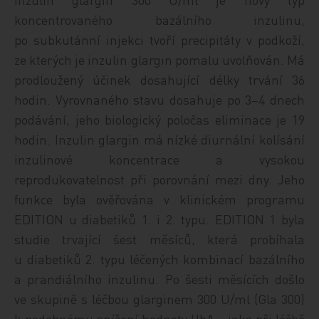
koncentrovaného bazálního inzulinu,
po subkutánní injekci tvoří precipitáty v podkoží,
ze kterých je inzulin glargin pomalu uvolňován. Má
prodloužený účinek dosahující délky trvání 36
hodin. Vyrovnaného stavu dosahuje po 3–4 dnech
podávání, jeho biologický poločas eliminace je 19
hodin. Inzulin glargin má nízké diurnální kolísání
inzulinové koncentrace a vysokou
reprodukovatelnost při porovnání mezi dny. Jeho
funkce byla ověřována v klinickém programu
EDITION u diabetiků 1. i 2. typu. EDITION 1 byla
studie trvající šest měsíců, která probíhala
u diabetiků 2. typu léčených kombinací bazálního
a prandiálního inzulinu. Po šesti měsících došlo
ve skupině s léčbou glarginem 300 U/ml (Gla 300)
k podobnému snížení hodnoty HbA
jako při léčbě