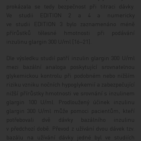
prokázala se tedy bezpečnost při titraci dávky.
Ve studii EDITION 2 a 4 a numericky
ve studii EDITION 3 bylo zaznamenáno méně
přírůstků tělesné hmotnosti při podávání
inzulinu glargin 300 U/ml [16–21].
Dle výsledku studií patří inzulin glargin 300 U/ml
mezi bazální analoga poskytující srovnatelnou
glykemickou kontrolu při podobném nebo nižším
riziku vzniku nočních hypoglykemií a zabezpečující
nižší přírůstky hmotnosti ve srovnání s inzulinem
glargin 100 U/ml. Prodloužený účinek inzulinu
glargin 300 U/ml může pomoci pacientům, kteří
potřebovali dvě dávky bazálního inzulinu
v předchozí době. Převod z užívání dvou dávek tzv.
bazálu na užívání dávky jedné byl ve studiích