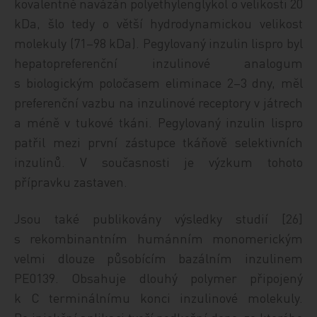
kovalentně navázán polyethylenglykol o velikosti 20
kDa, šlo tedy o větší hydrodynamickou velikost
molekuly (71–98 kDa). Pegylovaný inzulin lispro byl
hepatopreferenční inzulinové analogum
s biologickým poločasem eliminace 2–3 dny, měl
preferenční vazbu na inzulinové receptory v játrech
a méně v tukové tkáni. Pegylovaný inzulin lispro
patřil mezi první zástupce tkáňově selektivních
inzulinů. V současnosti je výzkum tohoto
přípravku zastaven.
Jsou také publikovány výsledky studií [26]
s rekombinantním humánním monomerickým
velmi dlouze působícím bazálním inzulinem
PE0139. Obsahuje dlouhý polymer připojený
k C terminálnímu konci inzulinové molekuly.