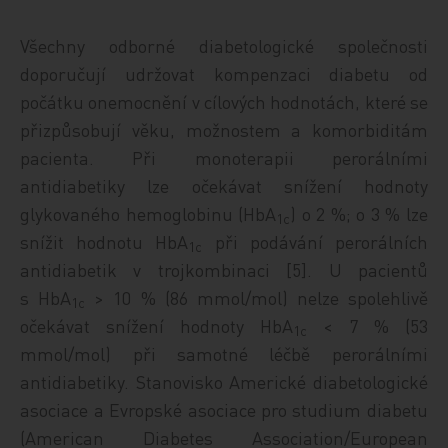
Všechny odborné diabetologické společnosti
doporučují udržovat kompenzaci diabetu od
počátku onemocnění v cílových hodnotách, které se
přizpůsobují věku, možnostem a komorbiditám
pacienta. Při monoterapii perorálními
antidiabetiky lze očekávat snížení hodnoty
glykovaného hemoglobinu (HbA
) o 2 %; o 3 % lze
1c
snížit hodnotu HbA
při podávání perorálních
1c
antidiabetik v trojkombinaci [5]. U pacientů
s HbA
> 10 % (86 mmol/mol) nelze spolehlivě
1c
očekávat snížení hodnoty HbA
< 7 % (53
1c
mmol/mol) při samotné léčbě perorálními
antidiabetiky. Stanovisko Americké diabetologické
asociace a Evropské asociace pro studium diabetu
(American Diabetes Association/European