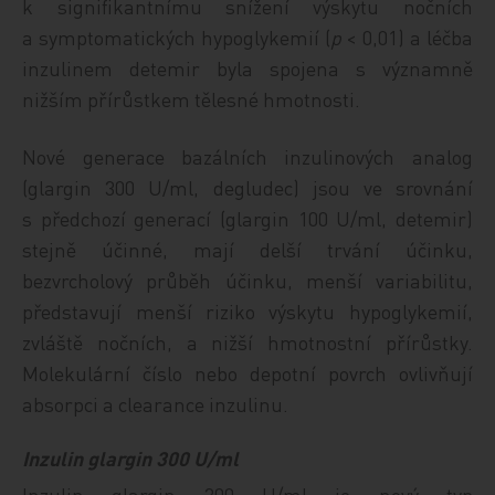
k signifikantnímu snížení výskytu nočních
a symptomatických hypoglykemií (
p
< 0,01) a léčba
inzulinem detemir byla spojena s významně
nižším přírůstkem tělesné hmotnosti.
Nové generace bazálních inzulinových analog
(glargin 300 U/ml, degludec) jsou ve srovnání
s předchozí generací (glargin 100 U/ml, detemir)
stejně účinné, mají delší trvání účinku,
bezvrcholový průběh účinku, menší variabilitu,
představují menší riziko výskytu hypoglykemií,
zvláště nočních, a nižší hmotnostní přírůstky.
Molekulární číslo nebo depotní povrch ovlivňují
absorpci a clearance inzulinu.
Inzulin glargin 300 U/ml
Inzulin glargin 300 U/ml je nový typ