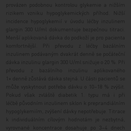
provázen podobnou kontrolou glykemie a nižším
rizikem vzniku hypoglykemických příhod. Nižší
incidence hypoglykemií v úvodu léčby inzulinem
glargin 300 U/ml dokumentuje bezpečnou titraci.
Menší aplikovaná dávka do podkoží je pro pacienta
komfortnější. Při převodu z léčby bazálním
inzulinem podávaným dvakrát denně se počáteční
dávka inzulinu glargin 300 U/ml snižuje o 20 %. Při
převodu z bazálního inzulinu aplikovaného
1× denně zůstává dávka stejná. U části pacientů se
může vyskytnout potřeba dávku o 10–18 % zvýšit.
Pokud však zvláště diabetik 1. typu má i při
léčbě původním inzulinem sklon k preprandiálním
hypoglykemiím, zvýšení dávky nepotřebuje. Titrace
k individuálním cílovým hodnotám je nezbytná,
vyrovnané koncentrace dosahuje po 3–4 dnech