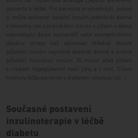
pacienta k léčbě. Pro pacienta je výhodnější, pokud
si může aplikovat bazální inzulin jedenkrát denně
v libovolný čas a prandiální inzulin s jídlem v dávce
odpovídající dávce sacharidů nebo energetickému
obsahu stravy než aplikovat středně dlouze
působící inzulin nejméně dvakrát denně a krátce
působící humánní inzulin 30 minut před jídlem
s rizikem hypoglykemií mezi jídly a v noci. Cílové
hodnoty léčby pacienta s diabetem ukazuje
tab. 1
.
Současné postavení
inzulinoterapie v léčbě
diabetu