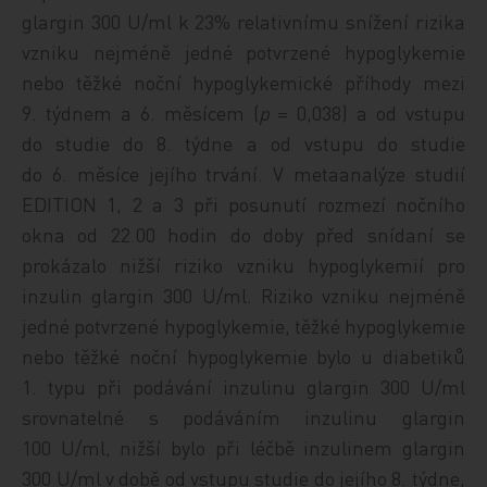
glargin 300 U/ml k 23% relativnímu snížení rizika
vzniku nejméně jedné potvrzené hypoglykemie
nebo těžké noční hypoglykemické příhody mezi
9. tý­dnem a 6. měsícem (
p
= 0,038) a od vstupu
do studie do 8. týdne a od vstupu do studie
do 6. měsíce jejího trvání. V metaanalýze studií
EDITION 1, 2 a 3 při posunutí rozmezí nočního
okna od 22.00 hodin do doby před snídaní se
prokázalo nižší riziko vzniku hypoglykemií pro
inzulin glargin 300 U/ml. Riziko vzniku nejméně
jedné potvrzené hypoglykemie, těžké hypoglykemie
nebo těžké noční hypo­glykemie bylo u diabetiků
1. typu při podávání inzulinu glargin 300 U/ml
srovnatelné s podáváním inzulinu glargin
100 U/ml, nižší bylo při léčbě inzulinem glargin
300 U/ml v době od vstupu studie do jejího 8. týdne,