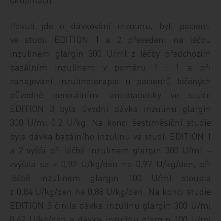
Pokud jde o dávkování inzulinu, byli pacienti
ve studii EDITION 1 a 2 převedeni na léčbu
inzulinem glargin 300 U/ml z léčby předchozím
bazálním inzulinem v poměru 1 : 1 a při
zahajování inzulinoterapie u pacientů léčených
původně perorálními antidiabetiky ve studii
EDITION 3 byla úvodní dávka inzulinu glargin
300 U/ml 0,2 U/kg. Na konci šestiměsíční studie
byla dávka bazálního inzulinu ve studii EDITION 1
a 2 vyšší při léčbě inzulinem glargin 300 U/ml –
zvýšila se z 0,92 U/kg/den na 0,97 U/kg/den, při
léčbě inzulinem glargin 100 U/ml stoupla
z 0,84 U/kg/den na 0,88 U/kg/den. Na konci studie
EDITION 3 činila dávka inzulinu glargin 300 U/ml
0,62 U/kg/den a dávka inzulinu glargin 100 U/ml