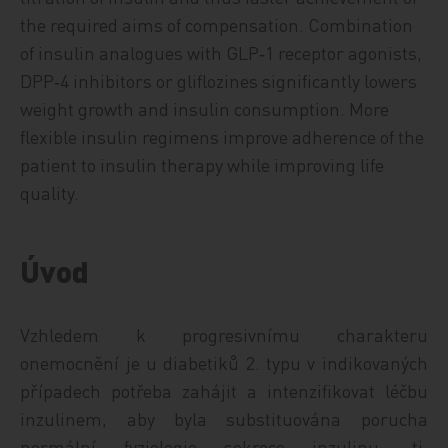
the required aims of compensation. Combination
of insulin analogues with GLP‑1 receptor agonists,
DPP‑4 inhibitors or gliflozines significantly lowers
weight growth and insulin consumption. More
flexible insulin regimens improve adherence of the
patient to insulin therapy while improving life
quality.
Úvod
Vzhledem k progresivnímu charakteru
onemocnění je u diabetiků 2. typu v indikovaných
případech potřeba zahájit a intenzifikovat léčbu
inzulinem, aby byla substituována porucha
normální fyziologie sekrece inzulinu, tj.