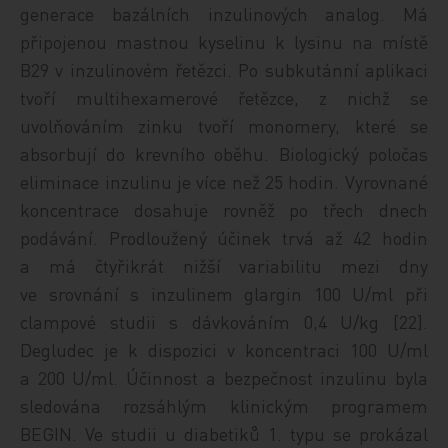
generace bazálních inzulinových analog. Má
připojenou mastnou kyselinu k lysinu na místě
B29 v inzulinovém řetězci. Po subkutánní aplikaci
tvoří multihexamerové řetězce, z nichž se
uvolňováním zinku tvoří monomery, které se
absorbují do krevního oběhu. Biologický poločas
eliminace inzulinu je více než 25 hodin. Vyrovnané
koncentrace dosahuje rovněž po třech dnech
podávání. Prodloužený účinek trvá až 42 hodin
a má čtyřikrát nižší variabilitu mezi dny
ve srovnání s inzulinem glargin 100 U/ml při
clampové studii s dávkováním 0,4 U/kg [22].
Degludec je k dispozici v koncentraci 100 U/ml
a 200 U/ml. Účinnost a bezpečnost inzulinu byla
sledována rozsáhlým klinickým programem
BEGIN. Ve studii u diabetiků 1. typu se prokázal