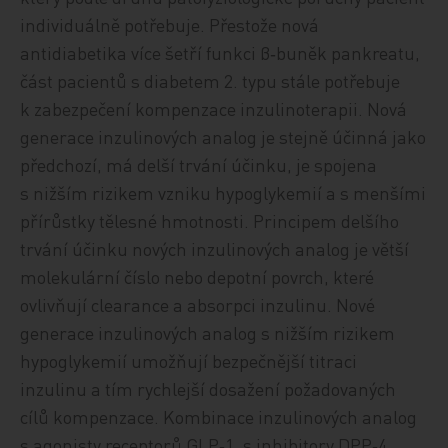
individuálně potřebuje. Přestože nová
antidiabetika více šetří funkci β‑buněk pankreatu,
část pacientů s diabetem 2. typu stále potřebuje
k zabezpečení kompenzace inzulinoterapii. Nová
generace inzulinových analog je stejně účinná jako
předchozí, má delší trvání účinku, je spojena
s nižším rizikem vzniku hypoglykemií a s menšími
přírůstky tělesné hmotnosti. Principem delšího
trvání účinku nových inzulinových analog je větší
molekulární číslo nebo depotní povrch, které
ovlivňují clearance a absorpci inzulinu. Nové
generace inzulinových analog s nižším rizikem
hypoglykemií umožňují bezpečnější titraci
inzulinu a tím rychlejší dosažení požadovaných
cílů kompenzace. Kombinace inzulinových analog
s agonisty receptorů GLP‑1, s inhibitory DPP‑4