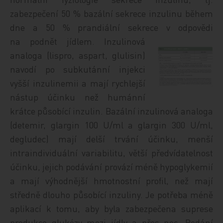
zabezpečení 50 % bazální sekrece inzulinu během
dne a 50 % prandiální sekrece v odpovědi
na podnět jídlem. Inzulinov
á
analoga (lispro, aspart, glulisin)
navodí po subkutánní injekci
vyšší inzulinemii a mají rychlejší
nástup účinku než humánní
krátce působící inzulin. Bazální inzulinová analoga
(detemir, glargin 100 U/ml a glargin 300 U/ml,
degludec) mají delší trvání účinku, menší
intraindividuální variabilitu, větší předvídatelnost
účinku, jejich podávání provází méně hypoglykemií
a mají výhodnější hmotnostní profil, než mají
středně dlouho působící inzuliny. Je potřeba méně
aplikací k tomu, aby byla zabezpečena suprese
produkce glukózy mezi jídly a přes noc. Podání