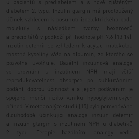
u pacientů s prediabetem a s nově zjištěným
diabetem 2. typu. Inzulin glargin má prodloužený
účinek vzhledem k posunutí izoelektrického bodu
molekuly s následkem tvorby hexamerů
a precipitátů v podkoží při hodnotě pH 7,6 [13,14].
Inzulin detemir se vzhledem k acylaci molekulou
mastné kyseliny váže na albumin, ze kterého se
pozvolna uvolňuje. Bazální inzulinová analoga
ve srovnání s inzulinem NPH mají větší
reprodukovatelnost absorpce po subkutánním
podání, dobrou účinnost a s jejich podáváním je
spojeno menší riziko vzniku hypoglykemických
příhod. V metaanalýze studií [15] byla porovnávána
dlouhodobě účinkující analoga inzulin detemir
a inzulin glargin s inzulinem NPH u diabetiků
2. typu. Terapie bazálními analogy vedla