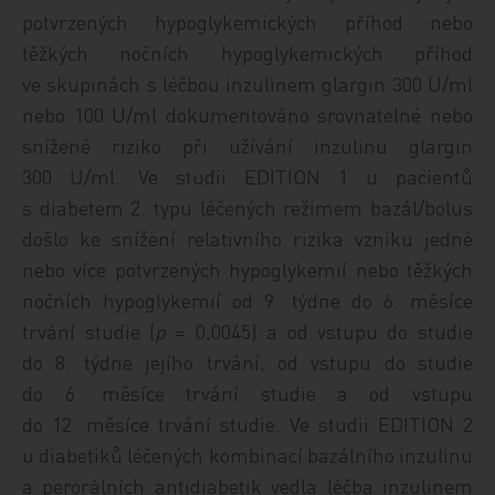
potvrzených hypoglykemických příhod nebo
těžkých nočních hypoglykemických příhod
ve skupinách s léčbou inzulinem glargin 300 U/ml
nebo 100 U/ml dokumentováno srovnatelné nebo
snížené riziko při užívání inzulinu glargin
300 U/ml. Ve studii EDITION 1 u pacientů
s diabetem 2. typu léčených režimem bazál/bolus
došlo ke snížení relativního rizika vzniku jedné
nebo více potvrzených hypoglykemií nebo těžkých
nočních hypoglykemií od 9. týdne do 6. měsíce
trvání studie (
p
= 0,0045) a od vstupu do studie
do 8. týdne jejího trvání, od vstupu do studie
do 6. měsíce trvání studie a od vstupu
do 12. měsíce trvání studie. Ve studii EDITION 2
u diabetiků léčených kombinací bazálního inzulinu
a perorálních antidiabetik vedla léčba inzulinem