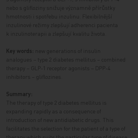
nebo s glifloziny snižuje významně přírůstky
hmotnosti i spotřebu inzulinu. Flexibilnější
inzulinové režimy zlepšují adherenci pacienta
k inzulinoterapii a zlepšují kvalitu života.
Key words:
new generations of insulin
analogues – type 2 diabetes mellitus – combined
therapy – GLP‑1 receptor agonists – DPP‑4
inhibitors – gliflozines.
Summary:
The therapy of type 2 diabetes mellitus is
expanding rapidly as a consequence of
introduction of new antidiabetic drugs. This
facilitates the selection for the patient of a type of
therapy which suits the particular type of disease