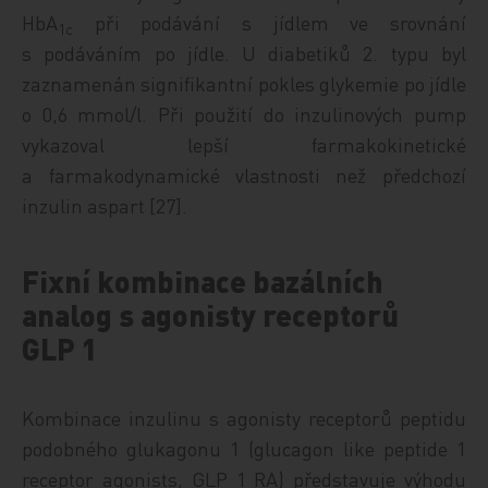
HbA
při podávání s jídlem ve srovnání
1c
s podáváním po jídle. U diabetiků 2. typu byl
zaznamenán signifikantní pokles glykemie po jídle
o 0,6 mmol/l. Při použití do inzulinových pump
vykazoval lepší farmakokinetické
a farmakodynamické vlastnosti než předchozí
inzulin aspart [27].
Fixní kombinace bazálních
analog s agonisty receptorů
GLP 1
Kombinace inzulinu s agonisty receptorů peptidu
podobného glukagonu 1 (glucagon like peptide 1
receptor agonists, GLP 1 RA) představuje výhodu