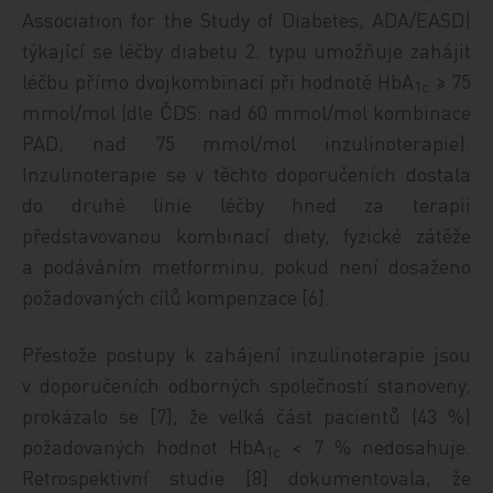
Association for the Study of Diabetes, ADA/EASD)
týkající se léčby diabetu 2. typu umožňuje zahájit
léčbu přímo dvojkombinací při hodnotě HbA
≥ 75
1c
mmol/mol (dle ČDS: nad 60 mmol/mol kombinace
PAD, nad 75 mmol/mol inzulinoterapie).
Inzulinoterapie se v těchto doporučeních dostala
do druhé linie léčby hned za terapii
představovanou kombinací diety, fyzické zátěže
a podáváním metforminu, pokud není dosaženo
požadovaných cílů kompenzace [6].
Přestože postupy k zahájení inzulinoterapie jsou
v doporučeních odborných společností stanoveny,
prokázalo se [7], že velká část pacientů (43 %)
požadovaných hodnot HbA
< 7 % nedosahuje.
1c
Retrospektivní studie [8] dokumentovala, že