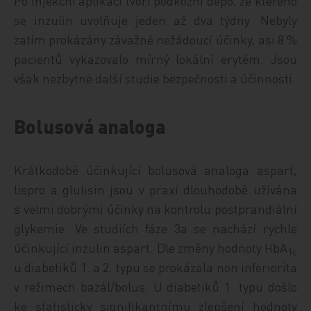
Po injekční aplikaci tvoří podkožní depo, ze kterého
se inzulin uvolňuje jeden až dva týdny. Nebyly
zatím prokázány závažné nežádoucí účinky, asi 8 %
pacientů vykazovalo mírný lokální erytém. Jsou
však nezbytné další studie bezpečnosti a účinnosti.
Bolusová analoga
Krátkodobě účinkující bolusová analoga aspart,
lispro a glulisin jsou v praxi dlouhodobě užívána
s velmi dobrými účinky na kontrolu postprandiální
glykemie. Ve studiích fáze 3a se nachází rychle
účinkující inzulin aspart. Dle změny hodnoty HbA
1c
u diabetiků 1. a 2. typu se prokázala non inferiorita
v režimech bazál/bolus. U diabetiků 1. typu došlo
ke statisticky signifikantnímu zlepšení hodnoty