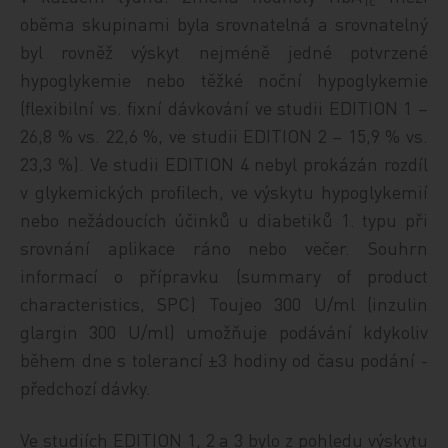
1c
oběma skupinami byla srovnatelná a srovnatelný
byl rovněž výskyt nejméně jedné potvrzené
hypoglykemie nebo těžké noční hypoglykemie
(flexibilní vs. fixní dávkování ve ­studii EDITION 1 –
26,8 % vs. 22,6 %, ve studii EDITION 2 – 15,9 % vs.
23,3 %). Ve studii EDITION 4 nebyl prokázán rozdíl
v glykemických profilech, ve výskytu hypoglykemií
nebo nežádoucích účinků u diabetiků 1. typu při
srovnání aplikace ráno nebo večer. Souhrn
informací o přípravku (summary of product
characteristics, SPC) Toujeo 300 U/ml (inzulin
glargin 300 U/ml) umožňuje podávání kdykoliv
během dne s tolerancí ±3 hodiny od času podání ­
předchozí dávky.
Ve studiích EDITION 1, 2 a 3 bylo z pohledu výskytu