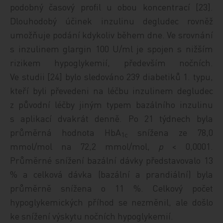
podobný časový profil u obou koncentrací [23].
Dlouhodobý účinek inzulinu degludec rovněž
umožňuje podání kdykoliv během dne. Ve srovnání
s inzulinem glargin 100 U/ml je spojen s nižším
rizikem hypoglykemií, především nočních.
Ve studii [24] bylo sledováno 239 diabetiků 1. typu,
kteří byli převedeni na léčbu inzulinem degludec
z původní léčby jiným typem bazálního inzulinu
s aplikací dvakrát denně. Po 21 týdnech byla
průměrná hodnota HbA
snížena ze 78,0
1c
mmol/mol na 72,2 mmol/mol,
p
< 0,0001.
Průměrné snížení bazální dávky představovalo 13
% a celková dávka (bazální a prandiální) byla
průměrně snížena o 11 %. Celkový počet
hypoglykemických příhod se nezměnil, ale došlo
ke snížení výskytu nočních hypoglykemií.