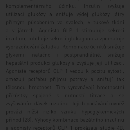
komplementárního účinku. Inzulin zvyšuje
utilizaci glukózy a snižuje výdej glukózy játry
přímým působením ve svalech, v tukové tkáni
a v játrech. Agonista GLP 1 stimuluje sekreci
inzulinu, inhibuje sekreci glukagonu a zpomaluje
vyprazdňování žaludku. Kombinace účinků snižuje
glykemii nalačno i postprandiálně, snižuje
hepatální produkci glukózy a zvyšuje její utilizaci.
Agonisté receptorů GLP 1 vedou k pocitu sytosti,
omezují potřebu příjmu potravy a snižují tak
tělesnou hmotnost. Tím vyrovnávají hmotnostní
přírůstky spojené s nutností titrace a se
zvyšováním dávek inzulinu. Jejich podávání rovněž
provází nižší riziko vzniku hypoglykemických
příhod [28]. Výhody kombinace bazálního inzulinu
a agonisty receptorů GLP 1 prokázala studie 4B,