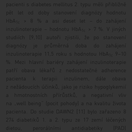
pacienti s diabetes mellitus 2. typu měli přibližně
pět let od doby stanovení diagnózy hodnotu
HbA
> 8 % a asi deset let – do zahájení
1c
inzulinoterapie – hodnotu HbA
> 7 %. V jiných
1c
studiích [9,10] autoři zjistili, že po stanovení
diagnózy je průměrná doba do zahájení
inzulinoterapie 11,5 roku s hodnotou HbA
9–10
1c
%. Mezi hlavní bariéry zahájení inzulinoterapie
patří obava lékařů z nedostatečné adherence
pacienta k terapii inzulinem, dále obava
z nežádoucích účinků, jako je riziko hypoglykemií
a hmotnostních přírůstků, a negativní vliv
na „well being“ (pocit pohody) a na kvalitu života
pacienta. Do studie DAWN2 [11] bylo zařazeno 8
274 diabetiků 1. a 2. typu ze 17 zemí léčených
dietou, perorálními antidiabetiky (PAD)