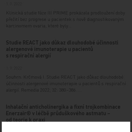
1. 9. 2022
Klinická studie fáze III PRIME prokázala prodloužení doby
přežití bez progrese u pacientek s nově diagnostikovaným
karcinomem ovaria, které byly…
Studie REACT jako důkaz dlouhodobé účinnosti
alergenové imunoterapie u pacientů
s respirační alergií
1. 9. 2022
Souhrn: Krčmová I. Studie REACT jako důkaz dlouhodobé
účinnosti alergenové imunoterapie u pacientů s respirační
alergií. Remedia 2022; 32: 380–386. …
Inhalační anticholinergika a fixní trojkombinace
Enerzair® v léčbě průduškového astmatu –
od teorie k praxi