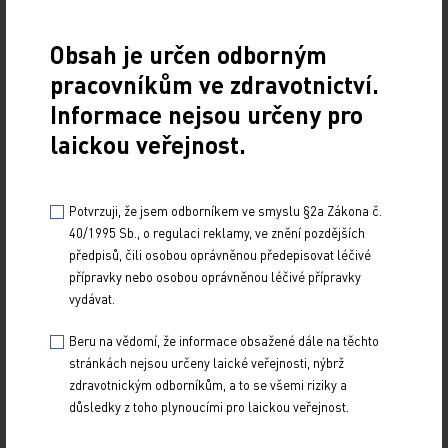
24. 10. 2021
Souhrn: Nevrlka J. Inhalační anticholinergika a fixní
Obsah je určen odborným
trojkombinace Enerzair® v léčbě průduškového
astmatu – od teorie k praxi. Remedia 2021; 31:…
pracovníkům ve zdravotnictví.
Informace nejsou určeny pro
Léčba mepolizumabem u pacientky s těžkým
laickou veřejnost.
eozinofilním astmatem
24. 10. 2021
Potvrzuji, že jsem odborníkem ve smyslu §2a Zákona č.
Souhrn: Voláková E, Kociánová J. Léčba mepolizumabem
40/1995 Sb., o regulaci reklamy, ve znění pozdějších
u pacientky s těžkým eozinofilním astmatem. Remedia
předpisů, čili osobou oprávněnou předepisovat léčivé
2021; 31: 423–426. Asthma bronchiale je…
přípravky nebo osobou oprávněnou léčivé přípravky
vydávat.
Efekt osimertinibu a multimodální přístup v léčbě
Beru na vědomí, že informace obsažené dále na těchto
pacienta s nemalobuněčným karcinomem plic
stránkách nejsou určeny laické veřejnosti, nýbrž
s pozitivní mutací genu EGFR
zdravotnickým odborníkům, a to se všemi riziky a
důsledky z toho plynoucími pro laickou veřejnost.
23. 6. 2021
Souhrn: Bratová M. Efekt osimertinibu a multimodální