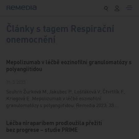
Přeskočit na obsah
Články s tagem Respirační
onemocnění
Mepolizumab v léčbě eozinofilní granulomatózy s
polyangiitidou
31. 3. 2023
Souhrn Žurková M, Jakubec P, Lošťáková V, Čtvrtlík F,
Kriegová E. Mepolizumab v léčbě eozinofilní
granulomatózy s polyangiitidou. Remedia 2023; 33:…
Léčba niraparibem prodloužila přežití
bez progrese – studie PRIME