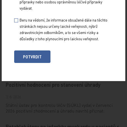
přípravky nebo osobou oprávněnou léčivé přípravky
vydávat.
Beru na vědomí, že informace obsažené dále na těchto
stránkách nejsou určeny laické veřejnosti, nýbrž
zdravotnickým odborníkům, a to se všemi riziky a
důsledky z toho plynoucími pro laickou veřejnost.
POTVRDIT
Doporučené
Pozitivní hodnocení pro stanovení úhrady
3. 8. 2026
Státní ústav pro kontrolu léčiv (SÚKL) vydal v červenci
2026 pozitivní zhodnocení a úhradu navrhl přiznat:
Betablokátory po infarktu myokardu u pacientů s