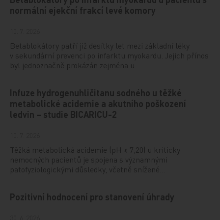
normální ejekční frakcí levé komory
10. 7. 2026
Betablokátory patří již desítky let mezi základní léky
v sekundární prevenci po infarktu myokardu. Jejich přínos
byl jednoznačně prokázán zejména u…
Infuze hydrogenuhličitanu sodného u těžké
metabolické acidemie a akutního poškození
ledvin – studie BICARICU-2
10. 7. 2026
Těžká metabolická acidemie (pH ≤ 7,20) u kriticky
nemocných pacientů je spojena s významnými
patofyziologickými důsledky, včetně snížené…
Pozitivní hodnocení pro stanovení úhrady
30. 6. 2026