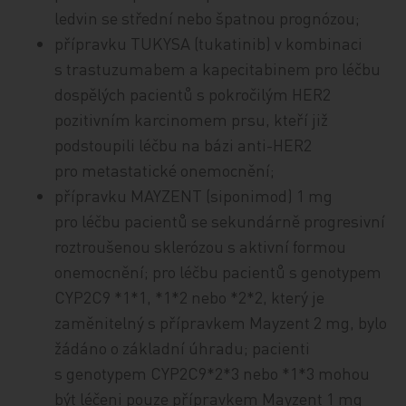
ledvin se střední nebo špatnou prognózou;
přípravku TUKYSA (tukatinib) v kombinaci
s trastuzumabem a kapecitabinem pro léčbu
dospělých pacientů s pokročilým HER2
pozitivním karcinomem prsu, kteří již
podstoupili léčbu na bázi anti-HER2
pro metastatické onemocnění;
přípravku MAYZENT (siponimod) 1 mg
pro léčbu pacientů se sekundárně progresivní
roztroušenou sklerózou s aktivní formou
onemocnění; pro léčbu pacientů s genotypem
CYP2C9 *1*1, *1*2 nebo *2*2, který je
zaměnitelný s přípravkem Mayzent 2 mg, bylo
žádáno o základní úhradu; pacienti
s genotypem CYP2C9*2*3 nebo *1*3 mohou
být léčeni pouze přípravkem Mayzent 1 mg