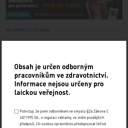
INFORMACE O ČLÁNKU
Publikováno podle publikační normy:
PharmDr. Kateřina Viktorová. Pozitivní
hodnocení pro stanovení úhrady.
Obsah je určen odborným
pracovníkům ve zdravotnictví.
Informace nejsou určeny pro
laickou veřejnost.
Potvrzuji, že jsem odborníkem ve smyslu §2a Zákona č.
40/1995 Sb., o regulaci reklamy, ve znění pozdějších
předpisů, čili osobou oprávněnou předepisovat léčivé