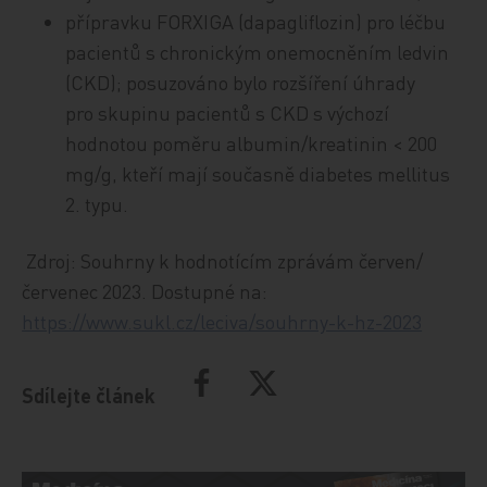
přípravku FORXIGA (dapagliflozin) pro léčbu
pacientů s chronickým onemocněním ledvin
(CKD); posuzováno bylo rozšíření úhrady
pro skupinu pacientů s CKD s výchozí
hodnotou poměru albumin/kreatinin < 200
mg/g, kteří mají současně diabetes mellitus
2. typu.
Zdroj: Souhrny k hodnotícím zprávám červen/
červenec 2023. Dostupné na:
https://www.sukl.cz/leciva/souhrny-k-hz-2023
Sdílejte článek