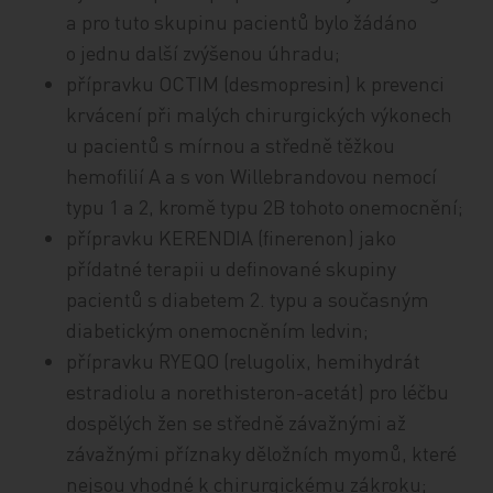
a pro tuto skupinu pacientů bylo žádáno
o jednu další zvýšenou úhradu;
přípravku OCTIM (desmopresin) k prevenci
krvácení při malých chirurgických výkonech
u pacientů s mírnou a středně těžkou
hemofilií A a s von Willebrandovou nemocí
typu 1 a 2, kromě typu 2B tohoto onemocnění;
přípravku KERENDIA (finerenon) jako
přídatné terapii u definované skupiny
pacientů s diabetem 2. typu a současným
diabetickým onemocněním ledvin;
přípravku RYEQO (relugolix, hemihydrát
estradiolu a norethisteron-acetát) pro léčbu
dospělých žen se středně závažnými až
závažnými příznaky děložních myomů, které
nejsou vhodné k chirurgickému zákroku;