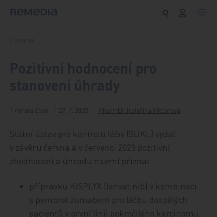
Přeskočit na obsah
Z novinek
Pozitivní hodnocení pro
stanovení úhrady
1 minuta čtení
27. 7. 2023
PharmDr. Kateřina Viktorová
Státní ústav pro kontrolu léčiv (SÚKL) vydal
v závěru června a v červenci 2023 pozitivní
zhodnocení a úhradu navrhl přiznat:
přípravku KISPLYX (lenvatinib) v kombinaci
s pembrolizumabem pro léčbu dospělých
pacientů v první linii pokročilého karcinomu