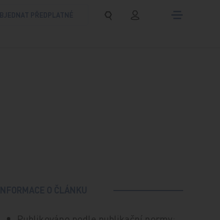
BJEDNAT PŘEDPLATNÉ
INFORMACE O ČLÁNKU
Publikováno podle publikační normy: