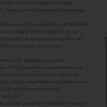
mem, kteří podstoupili autologní
). Oproti samotné observaci představuje
éčbu pacientů s relabujícím a refrakterním
vali alespoň jednu předchozí terapii.
arfilzomib + dexametason má potenciál
řežití bez progrese onemocnění
);
antní léčbě dospělých pacientů
sným HER2 negativním karcinomem prsu
čených neoadjuvantní nebo adjuvantní
ých s triple-negativním karcinomem prsu
oužit přežití bez invazivního
 také OS;
) k léčbě pacientů s relabující-remitující