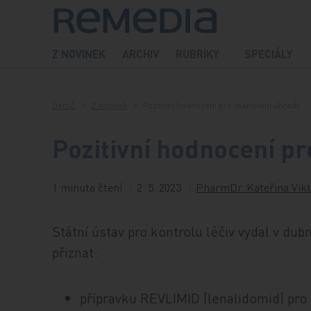
Přeskočit na obsah
Z NOVINEK
ARCHIV
RUBRIKY
SPECIÁLY
Domů
Z novinek
Pozitivní hodnocení pro stanovení úhrady
Pozitivní hodnocení p
1 minuta čtení
2. 5. 2023
PharmDr. Kateřina Vikt
Státní ústav pro kontrolu léčiv vydal v du
přiznat:
přípravku REVLIMID (lenalidomid) pro