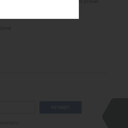
zhodnocení a úhradu navrhl přiznat:
(pH ≤
cientů je
včetně
POTVRDIT
wsletteru