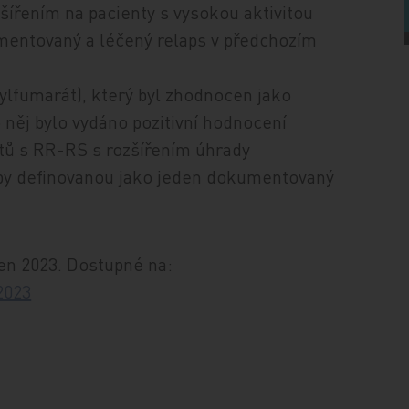
šířením na pacienty s vysokou aktivitou
mentovaný a léčený relaps v předchozím
lfumarát), který byl zhodnocen jako
o něj bylo vydáno pozitivní hodnocení
ntů s RR-RS s rozšířením úhrady
oby definovanou jako jeden dokumentovaný
en 2023. Dostupné na:
2023