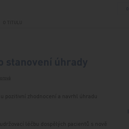
O
O TITULU
ro stanovení úhrady
orová
bnu pozitivní zhodnocení a navrhl úhradu
 udržovací léčbu dospělých pacientů s nově