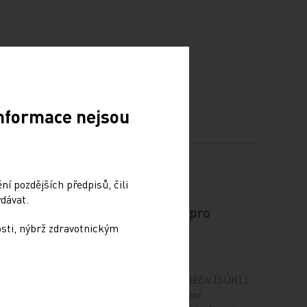
Informace nejsou
í pozdějších předpisů, čili
dávat.
anu
Pozitivní hodnocení pro
olické
stanovení úhrady
osti, nýbrž zdravotnickým
30. 6. 2026
ie
Státní ústav pro kontrolu léčiv (SÚKL)
vydal v červnu 2026 pozitivní