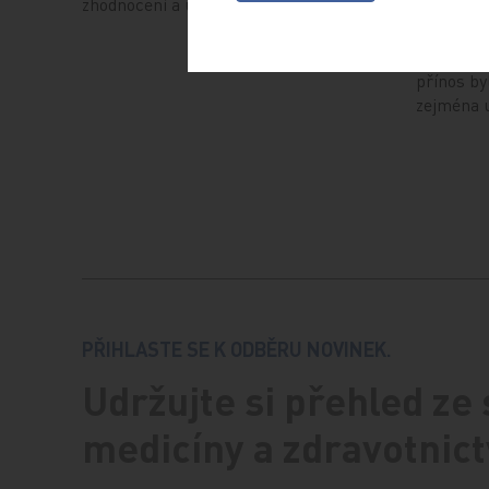
zhodnocení a úhradu navrhl přiznat:
Betablokát
mezi zákl
prevenci 
přínos by
zejména 
PŘIHLASTE SE K ODBĚRU NOVINEK.
Udržujte si přehled ze
medicíny a zdravotnict