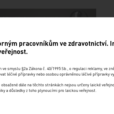
orným pracovníkům ve zdravotnictví. 
veřejnost.
Doporučené
 ve smyslu §2a Zákona č. 40/1995 Sb., o regulaci reklamy, ve zněn
at léčivé přípravky nebo osobou oprávněnou léčivé přípravky vy
kátory po infarktu
Infuze hydrogenuhličit
du u pacientů s
sodného u těžké metab
 obsažené dále na těchto stránkách nejsou určeny laické veřejn
iky a důsledky z toho plynoucími pro laickou veřejnost.
í ejekční frakcí levé
acidemie a akutního
y
poškození ledvin – stud
BICARICU-2