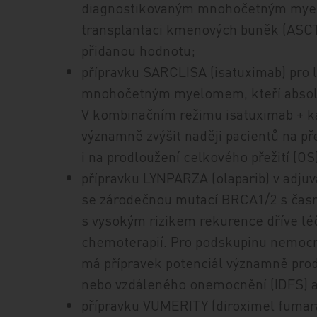
diagnostikovaným mnohočetným myelo
transplantaci kmenových buněk (ASCT
přidanou hodnotu;
přípravku SARCLISA (isatuximab) pro l
mnohočetným myelomem, kteří absolvo
V kombinačním režimu isatuximab + k
významně zvýšit naději pacientů na p
i na prodloužení celkového přežití (OS
přípravku LYNPARZA (olaparib) v adjuv
se zárodečnou mutací BRCA1/2 s ča
s vysokým rizikem rekurence dříve lé
chemoterapií. Pro podskupinu nemocn
má přípravek potenciál významně prodl
nebo vzdáleného onemocnění (IDFS) a
přípravku VUMERITY (diroximel fumarát