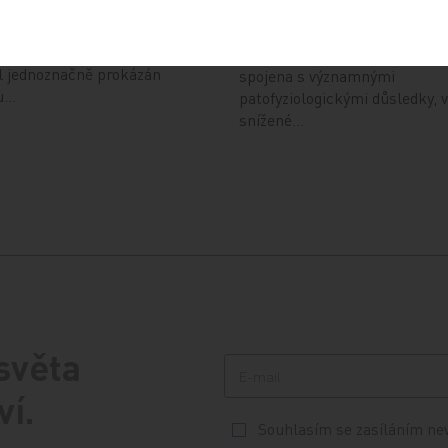
10. 7. 2026
ory patří již desítky let
adní léky v sekundární
Těžká metabolická acidemie 
po infarktu myokardu. Jejich
7,20) u kriticky nemocných pa
l jednoznačně prokázán
spojena s významnými
u…
patofyziologickými důsledky, 
snížené…
 světa
ví.
Souhlasím se zasíláním ne