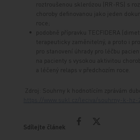
roztroušenou sklerózou (RR-RS) s roz
choroby definovanou jako jeden doku
roce;
podobně přípravku TECFIDERA (dimety
terapeuticky zaměnitelný, a proto i pr
pro stanovení úhrady pro léčbu pacie
na pacienty s vysokou aktivitou chor
a léčený relaps v předchozím roce.
Zdroj: Souhrny k hodnotícím zprávám dub
https://www.sukl.cz/leciva/souhrny-k-hz-
Sdílejte článek