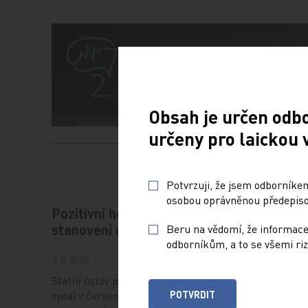
Obsah je určen odb
určeny pro laickou 
Potvrzuji, že jsem odborníkem
osobou oprávněnou předepisov
Pozitivní hodnocení pro
Betablo
stanovení úhrady
myokar
Beru na vědomí, že informace
odborníkům, a to se všemi riz
normáln
3. 8. 2026
komor
Státní ústav pro kontrolu léčiv (SÚKL)
10. 7. 2026
POTVRDIT
vydal v červenci 2026 pozitivní