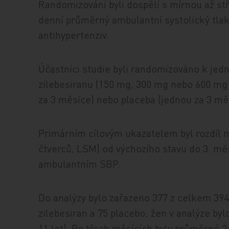
Randomizováni byli dospělí s mírnou až st
denní průměrný ambulantní systolický tla
antihypertenziv.
Účastníci studie byli randomizováno k je
zilebesiranu (150 mg, 300 mg nebo 600 mg
za 3 měsíce) nebo placeba (jednou za 3 mě
Primárním cílovým ukazatelem byl rozdíl
čtverců, LSM) od výchozího stavu do 3. 
ambulantním SBP.
Do analýzy bylo zařazeno 377 z celkem 39
zilebesiran a 75 placebo; žen v analýze byl
11 let). Po třech měsících byly průměrné