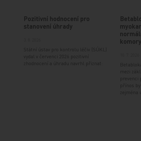
Pozitivní hodnocení pro
Betablo
stanovení úhrady
myokar
normáln
3. 8. 2026
komor
Státní ústav pro kontrolu léčiv (SÚKL)
10. 7. 2026
vydal v červenci 2026 pozitivní
zhodnocení a úhradu navrhl přiznat:
Betablokát
mezi zákl
prevenci 
přínos by
zejména 