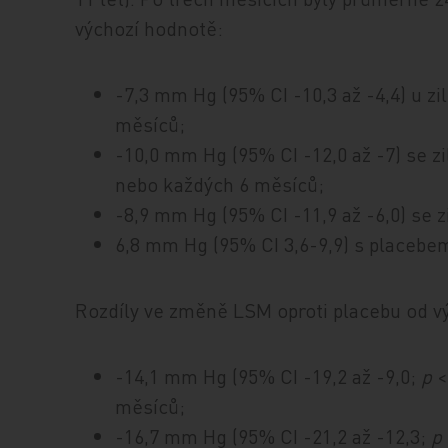
výchozí hodnotě:
-7,3 mm Hg (95% CI -10,3 až -4,4) u z
měsíců;
-10,0 mm Hg (95% CI -12,0 až -7) se 
nebo každých 6 měsíců;
-8,9 mm Hg (95% CI -11,9 až -6,0) se
6,8 mm Hg (95% CI 3,6-9,9) s placebe
Rozdíly ve změně LSM oproti placebu od vý
-14,1 mm Hg (95% CI -19,2 až -9,0;
p
<
měsíců;
-16,7 mm Hg (95% CI -21,2 až -12,3;
p