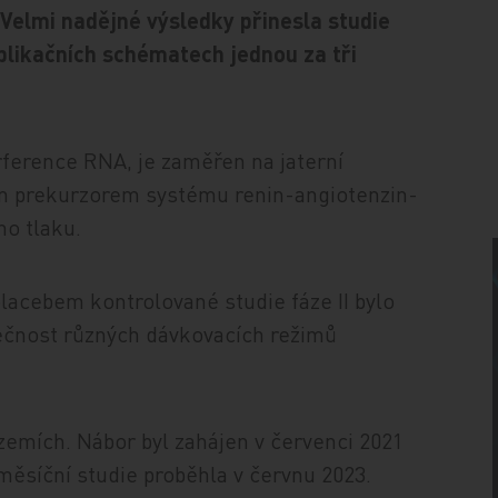
Velmi nadějné výsledky přinesla studie
plikačních schématech jednou za tři
rference RNA, je zaměřen na jaterní
ím prekurzorem systému renin-angiotenzin-
ho tlaku.
lacebem kontrolované studie fáze II bylo
pečnost různých dávkovacích režimů
zemích. Nábor byl zahájen v červenci 2021
měsíční studie proběhla v červnu 2023.