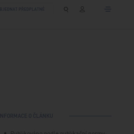
BJEDNAT PŘEDPLATNÉ
INFORMACE O ČLÁNKU
Publikováno podle publikační normy: