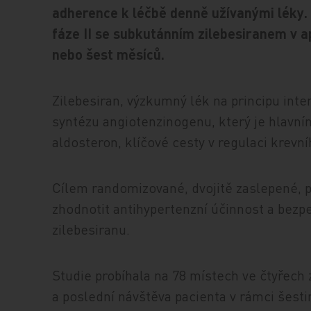
adherence k léčbě denně užívanými léky. 
fáze II se subkutánním zilebesiranem v a
nebo šest měsíců.
Zilebesiran, výzkumný lék na principu inte
syntézu angiotenzinogenu, který je hlavn
aldosteron, klíčové cesty v regulaci krevní
Cílem randomizované, dvojitě zaslepené, p
zhodnotit antihypertenzní účinnost a bez
zilebesiranu.
Studie probíhala na 78 místech ve čtyřech 
a poslední návštěva pacienta v rámci šesti