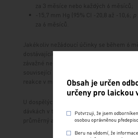
za 3 měsíce nebo každých 6 měsíců;
-15,7 mm Hg (95% CI -20,8 až -10,6;
p
za 6 měsíců.
Jakékoliv nežádoucí účinky se během 6 mě
dostávajících zilebesiran oproti 50,7 % pa
závažné nežádoucí příhody oproti 6,7 % na
související s léčbou se vyskytly u 16,9 % 
reakce v místě vpichu a mírná hyperkalemi
Obsah je určen odb
určeny pro laickou 
U dospělých s mírnou až středně těžkou hy
dávkách v tříměsíčních nebo šestiměsíční
Potvrzuji, že jsem odborníkem
průměrný ambulantní SBP ve 3. měsíci.
osobou oprávněnou předepisov
Beru na vědomí, že informace