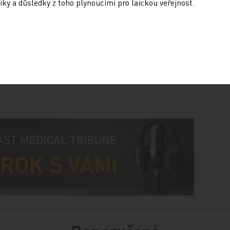
iky a důsledky z toho plynoucími pro laickou veřejnost.
With Zilebesiran for Mild to Moderate
nical Trial. JAMA 2024; 331: 740-749;