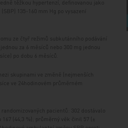
ředně těžkou hypertenzí, definovanou jako
k (SBP) 135-160 mm Hg po vysazení
dnomu ze čtyř režimů subkutánního podávání
 jednou za 6 měsíců nebo 300 mg jednou
síce) po dobu 6 měsíců.
 mezi skupinami ve změně (nejmenších
měsíce ve 24hodinovém průměrném
4 randomizovaných pacientů: 302 dostávalo
o 167 (44,3 %); průměrný věk činil 57 (±
 24hodinové ambulantní změny SBP oproti