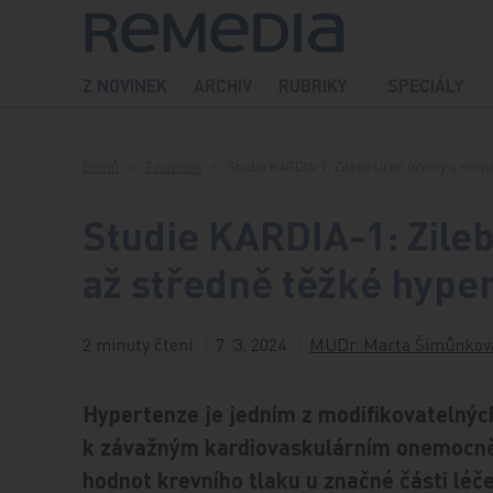
Přeskočit na obsah
Z NOVINEK
ARCHIV
RUBRIKY
SPECIÁLY
Domů
Z novinek
Studie KARDIA-1: Zilebesiran účinný u mír
Studie KARDIA-1: Zile
až středně těžké hype
2 minuty čtení
7. 3. 2024
MUDr. Marta Šimůnkov
Hypertenze je jedním z modifikovatelnýc
k závažným kardiovaskulárním onemocněn
hodnot krevního tlaku u značné části lé