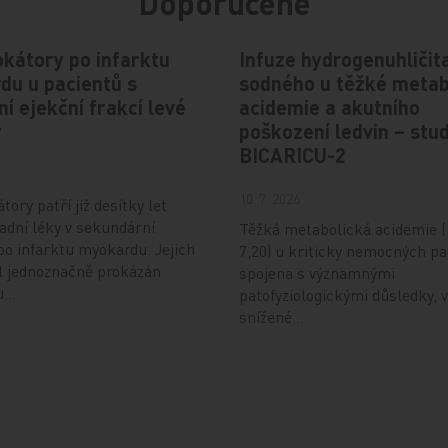
Doporučené
kátory po infarktu
Infuze hydrogenuhličit
du u pacientů s
sodného u těžké metab
í ejekční frakcí levé
acidemie a akutního
y
poškození ledvin – stud
BICARICU-2
10. 7. 2026
ory patří již desítky let
adní léky v sekundární
Těžká metabolická acidemie 
po infarktu myokardu. Jejich
7,20) u kriticky nemocných pa
l jednoznačně prokázán
spojena s významnými
u…
patofyziologickými důsledky, 
snížené…