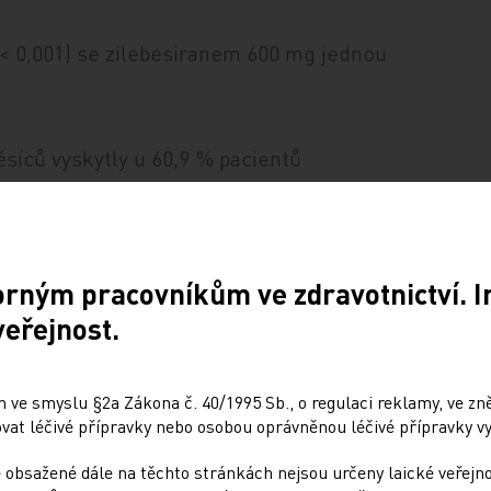
< 0,001) se zilebesiranem 600 mg jednou
síců vyskytly u 60,9 % pacientů
cientů dostávajících placebo a 3,6 % mělo
 placebu. Nezávažné nežádoucí účinky
pacientů léčených zilebesiranem (především
e) a u 8,0 % pacientů na placebu.
orným pracovníkům ve zdravotnictví. 
veřejnost.
pertenzí léčba zilebesiranem v různých
ch intervalech významně snížila 24hodinový
 ve smyslu §2a Zákona č. 40/1995 Sb., o regulaci reklamy, ve zněn
at léčivé přípravky nebo osobou oprávněnou léčivé přípravky vy
 obsažené dále na těchto stránkách nejsou určeny laické veřejn