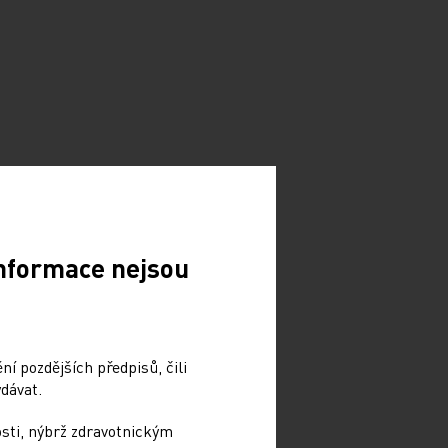
Informace nejsou
í pozdějších předpisů, čili
dávat.
osti, nýbrž zdravotnickým