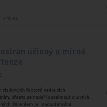
O
O TITULU
né…
besiran účinný u mírné
rtenze
á
h rizikových faktorů vedoucích
ím, přesto se nedaří dosáhnout cílových
čených. Důvodem je i nedostatečná