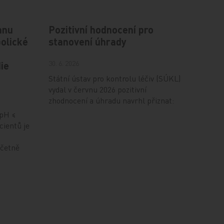
anu
Pozitivní hodnocení pro
olické
stanovení úhrady
30. 6. 2026
ie
Státní ústav pro kontrolu léčiv (SÚKL)
vydal v červnu 2026 pozitivní
zhodnocení a úhradu navrhl přiznat:
(pH ≤
cientů je
včetně