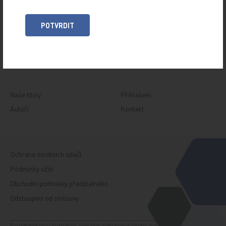
ARCHIV
RUBRIKY
POTVRDIT
SPECIÁLY
O TITULU
Naše tituly
Přihlášení
Autoři
Kontakt
Ochrana osobních údajů
Podmínky užití
Obchodní podmínky předplatného
Odstoupení od smlouvy
Fotografie jsou ilustrační, všechny zobrazené osoby jsou modelem. Zdroj: