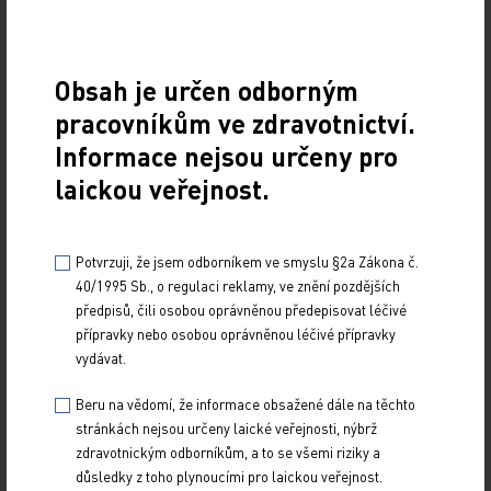
20. 4. 2009
Donepezil je piperidinový derivát, který je schopen
reverzibilně a nekompetitivně blokovat centrálně aktivní
Obsah je určen odborným
acetylcholinesterázu. V doporučených…
pracovníkům ve zdravotnictví.
Informace nejsou určeny pro
Rivastigminum
laickou veřejnost.
20. 4. 2009
Rivastigmin je centrální inhibitor cholinesteráz (acetyl- i
butyrylcholinesterázy). Vlastním mechanismem účinku je
Potvrzuji, že jsem odborníkem ve smyslu §2a Zákona č.
tzv. pseudoireverzibilní inhibice…
40/1995 Sb., o regulaci reklamy, ve znění pozdějších
předpisů, čili osobou oprávněnou předepisovat léčivé
přípravky nebo osobou oprávněnou léčivé přípravky
vydávat.
Beru na vědomí, že informace obsažené dále na těchto
stránkách nejsou určeny laické veřejnosti, nýbrž
zdravotnickým odborníkům, a to se všemi riziky a
důsledky z toho plynoucími pro laickou veřejnost.
Z NOVINEK