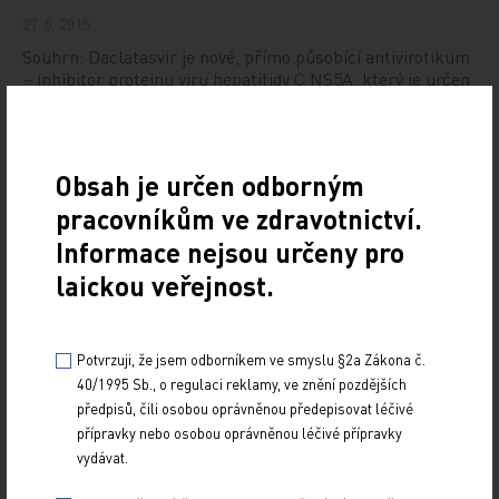
27. 5. 2015
Souhrn: Daclatasvir je nové, přímo působící antivirotikum
– inhibitor proteinu viru hepatitidy C NS5A, který je určen
k léčbě dospělých pacientů s…
Boceprevir
Obsah je určen odborným
21. 2. 2013
pracovníkům ve zdravotnictví.
Boceprevir je novým přímo působícím antivirotikem,
Informace nejsou určeny pro
inhibitorem HCV NS3 proteázy, a je určen k léčbě
laickou veřejnost.
dospělých pacientů s chronickou hepatitidou C…
Léčba refrakterního ascitu u cirhotiků
Potvrzuji, že jsem odborníkem ve smyslu §2a Zákona č.
40/1995 Sb., o regulaci reklamy, ve znění pozdějších
20. 4. 2009
předpisů, čili osobou oprávněnou předepisovat léčivé
Ascites je nejčastější komplikací pokročilé jaterní cirhózy.
přípravky nebo osobou oprávněnou léčivé přípravky
Léčba ascitu, který dobře reaguje na diuretika a omezení
vydávat.
příjmu sodíku, není složitá.…