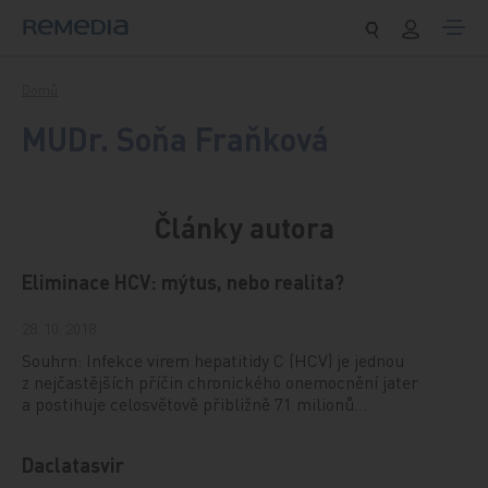
Přeskočit na obsah
Domů
MUDr. Soňa Fraňková
Články autora
Eliminace HCV: mýtus, nebo realita?
28. 10. 2018
Souhrn: Infekce virem hepatitidy C (HCV) je jednou
z nejčastějších příčin chronického onemocnění jater
a postihuje celosvětově přibližně 71 milionů…
Daclatasvir