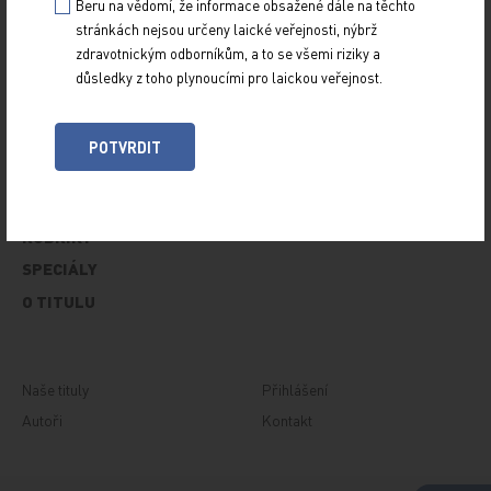
Beru na vědomí, že informace obsažené dále na těchto
stránkách nejsou určeny laické veřejnosti, nýbrž
zdravotnickým odborníkům, a to se všemi riziky a
důsledky z toho plynoucími pro laickou veřejnost.
POTVRDIT
Z NOVINEK
ARCHIV
RUBRIKY
SPECIÁLY
O TITULU
Naše tituly
Přihlášení
Autoři
Kontakt