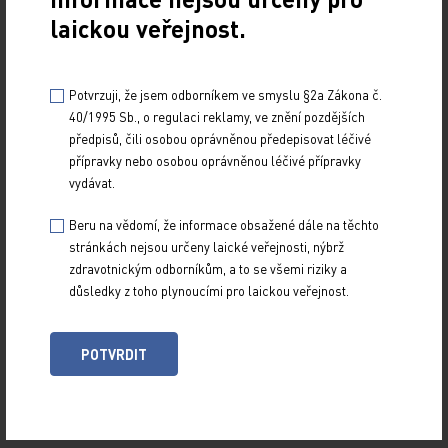
klinické použití nesiritidu – lidského…
laickou veřejnost.
Blokátory systému renin-angiotenzin-aldosteron
u fibrilace síní
Potvrzuji, že jsem odborníkem ve smyslu §2a Zákona č.
40/1995 Sb., o regulaci reklamy, ve znění pozdějších
14. 6. 2011
předpisů, čili osobou oprávněnou předepisovat léčivé
Fibrilace síní (FIS) je nejčastější setrvalou arytmií. Je
přípravky nebo osobou oprávněnou léčivé přípravky
spojena se zvýšenou morbiditou, mortalitou a se sníženou
vydávat.
kvalitou života. Inhibitory…
Beru na vědomí, že informace obsažené dále na těchto
stránkách nejsou určeny laické veřejnosti, nýbrž
Co nám přinášejí výsledky studie HEAAL
zdravotnickým odborníkům, a to se všemi riziky a
důsledky z toho plynoucími pro laickou veřejnost.
3. 9. 2010
Článek podává rozbor studie HEAAL (Heart failure
Endpoint evaluation of AII-Antagonist Losartan study in
POTVRDIT
patients intolerant to ACE-inhibitor), která…
Natriuretické peptidy – diagnostika a léčba