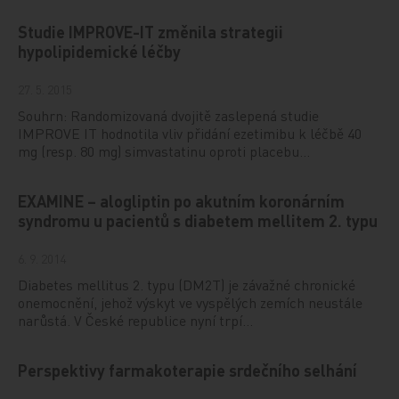
Studie IMPROVE-IT změnila strategii
hypolipidemické léčby
27. 5. 2015
Souhrn: Randomizovaná dvojitě zaslepená studie
IMPROVE IT hodnotila vliv přidání ezetimibu k léčbě 40
mg (resp. 80 mg) simvastatinu oproti placebu…
EXAMINE – alogliptin po akutním koronárním
syndromu u pacientů s diabetem mellitem 2. typu
6. 9. 2014
Diabetes mellitus 2. typu (DM2T) je závažné chronické
onemocnění, jehož výskyt ve vyspělých zemích neustále
narůstá. V České republice nyní trpí…
Perspektivy farmakoterapie srdečního selhání