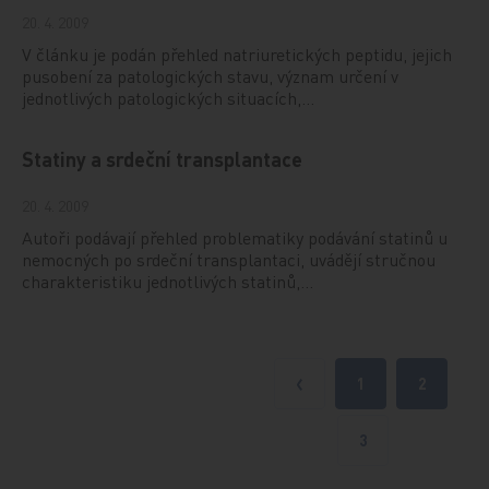
20. 4. 2009
V článku je podán přehled natriuretických peptidu, jejich
pusobení za patologických stavu, význam určení v
jednotlivých patologických situacích,…
Statiny a srdeční transplantace
20. 4. 2009
Autoři podávají přehled problematiky podávání statinů u
nemocných po srdeční transplantaci, uvádějí stručnou
charakteristiku jednotlivých statinů,…
1
2
Předchozí
3