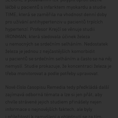
léčbě u pacientů s infarktem myokardu a studie
TIME, která se zaměřila na vhodnost denní doby
pro užívání antihypertenziv u pacientů trpících
hypertenzí. Profesor Krejčí se věnuje studii
IRONMAN, která sledovala účinek železa
u nemocných se srdečním selháním. Nedostatek
železa je jednou z nejčastějších komorbidit
u pacientů se srdečním selháním a často se na něj
nemyslí. Studie prokazuje, že koncentraci železa je
třeba monitorovat a podle potřeby upravovat.
Nové číslo časopisu Remedia tedy předkládá další
zajímavá odborná témata a lze si jen přát, aby
chvíle strávené jejich studiem přinášely nejen
informace o nejnovějších faktech, ale byly
i příležitostí k zamyšlení a ohlédnutí se za tím,