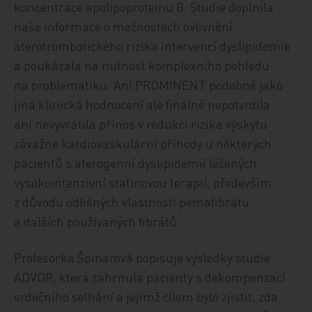
koncentrace apolipoproteinu B. Studie doplnila
naše informace o možnostech ovlivnění
aterotrombotického rizika intervencí dyslipidemie
a poukázala na nutnost komplexního pohledu
na problematiku. Ani PROMINENT podobně jako
jiná klinická hodnocení ale finálně nepotvrdila
ani nevyvrátila přínos v redukci rizika výskytu
závažné kardiovaskulární příhody u některých
pacientů s aterogenní dyslipidemií léčených
vysokointenzivní statinovou terapií, především
z důvodu odlišných vlastností pemafibrátu
a dalších používaných fibrátů.
Profesorka Špinarová popisuje výsledky studie
ADVOR, která zahrnula pacienty s dekompenzací
srdečního selhání a jejímž cílem bylo zjistit, zda