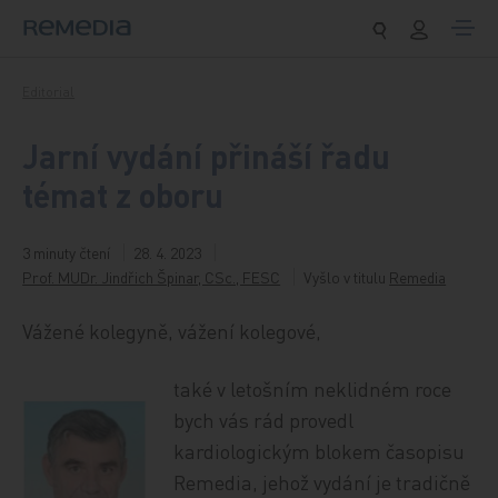
Přeskočit na obsah
Editorial
Jarní vydání přináší řadu
témat z oboru
3 minuty čtení
28. 4. 2023
Prof. MUDr. Jindřich Špinar, CSc., FESC
Vyšlo v titulu
Remedia
Vážené kolegyně, vážení kolegové,
také v letošním neklidném roce
bych vás rád provedl
kardiologickým blokem časopisu
Remedia, jehož vydání je tradičně