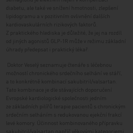
diabetu, ale také ve snížení hmotnosti, zlepšení
lipidogramu a v pozitivním ovlivnění dalších
kardiovaskulárních rizikových faktorů.
Z praktického hlediska je důležité, že jej na rozdíl
od jiných agonistů GLP‑1R může v režimu základní
úhrady předepsat i praktický lékař.
Doktor Veselý seznamuje čtenáře s léčebnou
možností chronického srdečního selhání ve stáří,
a to konkrétně kombinací sakubitril/valsartan.
Tato kombinace je dle stávajících doporučení
Evropské kardiologické společnosti jedním
ze základních pilířů terapie pacientů s chronickým
srdečním selháním s redukovanou ejekční frakcí
levé komory. Účinnost kombinovaného přípravku
sakubitril/valsartan napříč věkovými kategoriemi