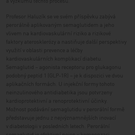
a výzkumu těchto procesů.
Profesor Haluzík se ve svém příspěvku zabývá
perorálně aplikovaným sema­glutidem a jeho
vlivem na kardiovaskulární riziko a rizikové
faktory aterosklerózy a nastiňuje další perspektivy
využití v oblasti prevence a léčby
kardiovaskulárních komplikací diabetu.
Semaglutid − agonista receptoru pro glukagonu
podobný peptid 1 (GLP‑1R) − je k dispozici ve dvou
aplikačních formách. U injekční formy tohoto
neinzulinového antidiabetika jsou potvrzeny
kardioprotektivní a renoprotektivní účinky.
Možnost podávání sema­glutidu v perorální formě
představuje jednu z nejvýznamnějších inovací
v diabetologii v posledních letech. Perorální
semaglutid je efektivní nejen v kompenzaci