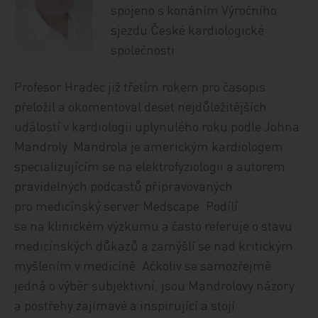
spojeno s konáním Výročního
sjezdu České kardiologické
společnosti.
Profesor Hradec již třetím rokem pro časopis
přeložil a okomentoval deset nejdůležitějších
událostí v kardiologii uplynulého roku podle Johna
Mandroly. Mandrola je americkým kardiologem
specializujícím se na elektrofyziologii a autorem
pravidelných podcastů připravovaných
pro medicínský server Medscape. Podílí
se na klinickém výzkumu a často referuje o stavu
medicínských důkazů a zamýšlí se nad kritickým
myšlením v medicíně. Ačkoliv se samozřejmě
jedná o výběr subjektivní, jsou Mandrolovy názory
a postřehy zajímavé a inspirující a stojí