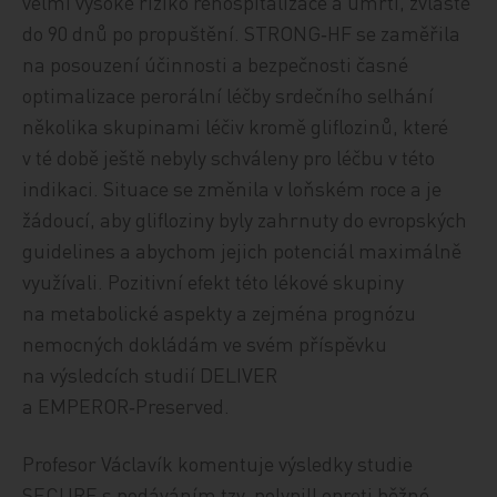
velmi vysoké riziko rehospitalizace a úmrtí, zvláště
do 90 dnů po propuštění. STRONG‑HF se zaměřila
na posouzení účinnosti a bezpečnosti časné
optimalizace perorální léčby srdečního selhání
několika skupinami léčiv kromě gliflozinů, které
v té době ještě nebyly schváleny pro léčbu v této
indikaci. Situace se změnila v loňském roce a je
žádoucí, aby glifloziny byly zahrnuty do evropských
guidelines a abychom jejich potenciál maximálně
využívali. Pozitivní efekt této lékové skupiny
na metabolické aspekty a zejména prognózu
nemocných dokládám ve svém příspěvku
na výsledcích studií DELIVER
a EMPEROR‑Preserved.
Profesor Václavík komentuje výsledky studie
SECURE s podáváním tzv. polypill oproti běžné