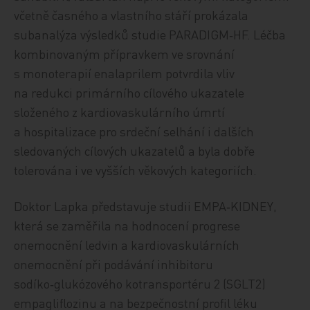
včetně časného a vlastního stáří prokázala
subanalýza výsledků studie PARADIGM‑HF. Léčba
kombinovaným přípravkem ve srovnání
s monoterapií enalaprilem potvrdila vliv
na redukci primárního cílového ukazatele
složeného z kardiovaskulárního úmrtí
a hospitalizace pro srdeční selhání i dalších
sledovaných cílových ukazatelů a byla dobře
tolerována i ve vyšších věkových kategoriích.
Doktor Lapka představuje studii EMPA‑KIDNEY,
která se zaměřila na hodnocení progrese
onemocnění ledvin a kardiovaskulárních
onemocnění při podávání inhibitoru
sodíko‑glukózového kotransportéru 2 (SGLT2)
empagliflozinu a na bezpečnostní profil léku