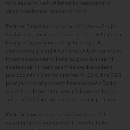
za to se s nimi ve čtivé formě komentovaného
glosáře profesora Hradce seznámit.
Profesor Táborský se ve svém příspěvku věnuje
inklisiranu, „novému“ léku pro léčbu dyslipidemií.
Inklisiran významně snižuje hodnoty LDL
cholesterolu a je indikován u dospělých s primární
hypercholesterolemií (heterozygotní familiární
a nefamiliární) nebo se smíšenou dyslipidemií
jako doplněk k dietním opatřením. Od dubna 2023
je léčba tímto přípravkem hrazena také v České
republice, ale prozatím není příliš preskribován,
což je určitě škoda především pro naše pacienty.
Profesor Souček se ve svém článku zaměřil
na ambulantní monitorování krevního tlaku