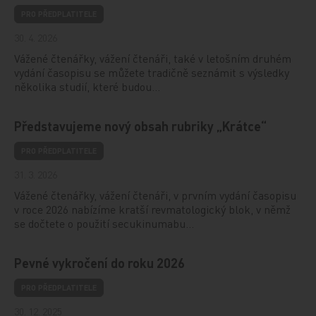
PRO PŘEDPLATITELE
30. 4. 2026
Vážené čtenářky, vážení čtenáři, také v letošním druhém
vydání časopisu se můžete tradičně seznámit s výsledky
několika studií, které budou…
Představujeme nový obsah rubriky „Krátce“
PRO PŘEDPLATITELE
31. 3. 2026
Vážené čtenářky, vážení čtenáři, v prvním vydání časopisu
v roce 2026 nabízíme kratší revmatologický blok, v němž
se dočtete o použití secukinumabu…
Pevné vykročení do roku 2026
PRO PŘEDPLATITELE
30. 12. 2025