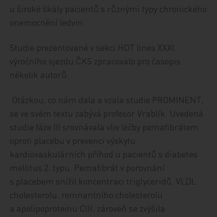
u široké škály pacientů s různými typy chronického
onemocnění ledvin.
Studie prezentované v sekci HOT lines XXXI.
výročního sjezdu ČKS zpracovalo pro časopis
několik autorů.
Otázkou, co nám dala a vzala studie PROMINENT,
se ve svém textu zabývá profesor Vrablík. Uvedená
studie fáze III srovnávala vliv léčby pemafibrátem
oproti placebu v prevenci výskytu
kardiovaskulárních příhod u pacientů s diabetes
mellitus 2. typu. Pemafibrát v porovnání
s placebem snížil koncentraci triglyceridů, VLDL
cholesterolu, remnantního cholesterolu
a apolipoproteinu CIII, zároveň se zvýšila