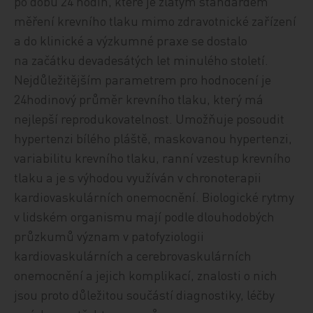
po dobu 24 hodin, které je zlatým standardem
měření krevního tlaku mimo zdravotnické zařízení
a do klinické a výzkumné praxe se dostalo
na začátku devadesátých let minulého století.
Nejdůležitějším parametrem pro hodnocení je
24hodinový průměr krevního tlaku, který má
nejlepší reprodukovatelnost. Umožňuje posoudit
hypertenzi bílého pláště, maskovanou hypertenzi,
variabilitu krevního tlaku, ranní vzestup krevního
tlaku a je s výhodou využíván v chronoterapii
kardiovaskulárních onemocnění. Biologické rytmy
v lidském organismu mají podle dlouhodobých
průzkumů význam v patofyziologii
kardiovaskulárních a cerebrovaskulárních
onemocnění a jejich komplikací, znalosti o nich
jsou proto důležitou součástí diagnostiky, léčby