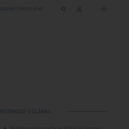
BJEDNAT PŘEDPLATNÉ
INFORMACE O ČLÁNKU
Publikováno podle publikační normy: