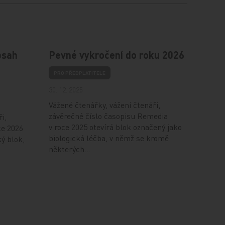
bsah
Pevné vykročení do roku 2026
PRO PŘEDPLATITELE
30. 12. 2025
Vážené čtenářky, vážení čtenáři,
závěrečné číslo časopisu Remedia
i,
v roce 2025 otevírá blok označený jako
ce 2026
biologická léčba, v němž se kromě
ý blok,
některých…