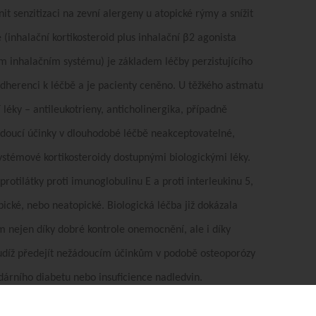
 senzitizaci na zevní alergeny u atopické rýmy a snížit
(inhalační kortikosteroid plus inhalační β
2
agonista
 inhalačním systému) je základem léčby perzistujícího
dherenci k léčbě a je pacienty ceněno. U těžkého astmatu
í léky ‒ antileukotrieny, anticholinergika, případně
žádoucí účinky v dlouhodobé léčbě neakceptovatelné,
ystémové kortikosteroidy dostupnými biologickými léky.
rotilátky proti imunoglobulinu E a proti interleukinu 5,
pické, nebo neatopické. Biologická léčba již dokázala
m nejen díky dobré kontrole onemocnění, ale i díky
 tudíž předejít nežádoucím účinkům v podobě osteoporózy
árního diabetu nebo insuficience nadledvin.
cnění o další kroky směrem ke kauzální terapii. Je však