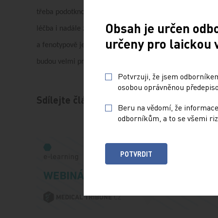
třeba podotknout, že správná diagnostika včetně diagnos
Obsah je určen odb
léčba i nadále zůstávají základem péče o pacienty s těž
určeny pro laickou 
a fenotypově ještě více diverzifikovaná než astma, zatím
budou velmi pravděpodobně též fenotypově specifická.
Potvrzuji, že jsem odborníkem
osobou oprávněnou předepisov
Sdílejte článek
Beru na vědomí, že informace
odborníkům, a to se všemi riz
POTVRDIT