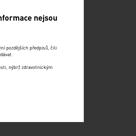
Informace nejsou
í pozdějších předpisů, čili
dávat.
osti, nýbrž zdravotnickým