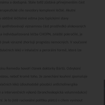
a známa a dostupná. Stále totiž zůstává přinejmenším část
erapeutické cíle navzdory komplexní léčbě. Akutní
obtížně léčitelné astma jsou typickými stavy
enti spotřebovávají významnou část prostředků alokovaných
 a individualizovaná léčba CHOPN, zvláště pokročilé, je
ré jinak výrazně zhoršují prognózu nemocných. V současné
lačních léků v inhalační a perorální formě, které lze
pisu Remedia hovoří článek doktorky Bártů. Odvykání
agnózou, neboť kromě toho, že zanechání kouření zpomaluje
lačních léků (dlouhodobě působící anticholinergika
) a intervenčních
výkonů (bronchoskopická volumredukce)
. Je to jistě racionální politika plátců s cílem vyvinout