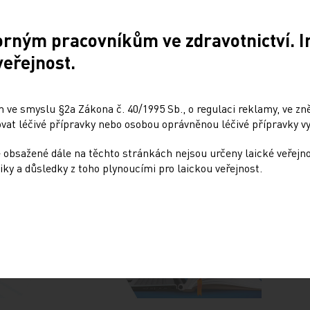
tiky komorbidit a komplexní preventivní a symptomatická
orným pracovníkům ve zdravotnictví. 
kým astmatem. V oblasti CHOPN, která je patogeneticky
veřejnost.
 dostupná účinná biologika nemáme, a pokud se objeví,
 ve smyslu §2a Zákona č. 40/1995 Sb., o regulaci reklamy, ve zněn
at léčivé přípravky nebo osobou oprávněnou léčivé přípravky vy
 obsažené dále na těchto stránkách nejsou určeny laické veřejn
iky a důsledky z toho plynoucími pro laickou veřejnost.