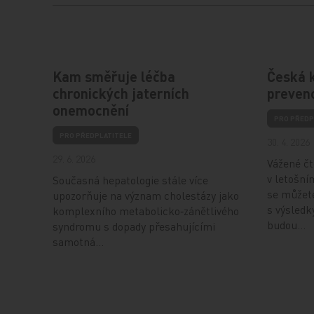
Kam směřuje léčba
Česká k
chronických jaterních
preven
onemocnění
PRO PŘEDP
PRO PŘEDPLATITELE
30. 4. 2026
29. 6. 2026
Vážené čt
v letošní
Současná hepatologie stále více
se můžet
upozorňuje na význam cholestázy jako
s výsledk
komplexního metabolicko‑zánětlivého
budou…
syndromu s dopady přesahujícími
samotná…