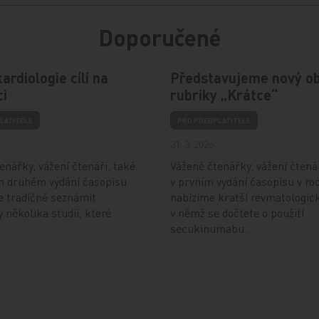
Doporučené
ardiologie cílí na
Představujeme nový o
ci
rubriky „Krátce“
LATITELE
PRO PŘEDPLATITELE
31. 3. 2026
enářky, vážení čtenáři, také
Vážené čtenářky, vážení čtenář
m druhém vydání časopisu
v prvním vydání časopisu v ro
e tradičně seznámit
nabízíme kratší revmatologick
y několika studií, které
v němž se dočtete o použití
secukinumabu…