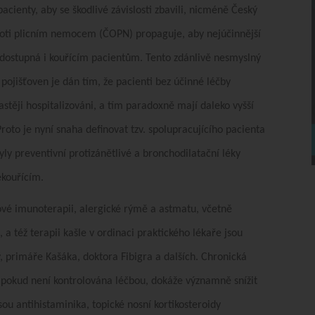
acienty, aby se škodlivé závislosti zbavili, nicméně Český
roti plicním nemocem (ČOPN) propaguje, aby nejúčinnější
dostupná i kouřícím pacientům. Tento zdánlivě nesmyslný
pojišťoven je dán tím, že pacienti bez účinné léčby
astěji hospitalizováni, a tím paradoxně mají daleko vyšší
roto je nyní snaha definovat tzv. spolupracujícího pacienta
ly preventivní protizánětlivé a bronchodilatační léky
ekouřícím.
ové imunoterapii, alergické rýmě a astmatu, včetně
, a též terapii kašle v ordinaci praktického lékaře jsou
 primáře Kašáka, doktora Fibigra a dalších. Chronická
pokud není kontrolována léčbou, dokáže významně snížit
ou antihistaminika, topické nosní kortikosteroidy