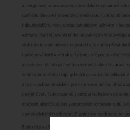
a alergenová imunoterapie, která dokáže významně ovlivnit
spotřebu úlevové i preventivní medikace. Fixní kombinace 
s dlouhodobým, resp. ultradlouhodobým účinkem v jednom
astmatu. Podání jedenkrát denně pak významně zvyšuje a
však tato terapie obvykle nepostačí a je nutné přidat dalš
i systémové kortikosteroidy. Ty jsou však pro závažné ne
a proto je u těchto pacientů extrémně žádoucí nahradit s
Zatím máme z této skupiny léků k dispozici monoklonální p
a to pro astma atopické a pro astma eozinofilní, ať už ato
změnit životy řady pacientů s obtížně léčitelným astmate
možnosti ukončit užívání systémových kortikosteroidů, a
s patologickými frakturami, Cushingova syndromu, sekund
Biologické a cílené léky posunuly léčbu alergických onemo