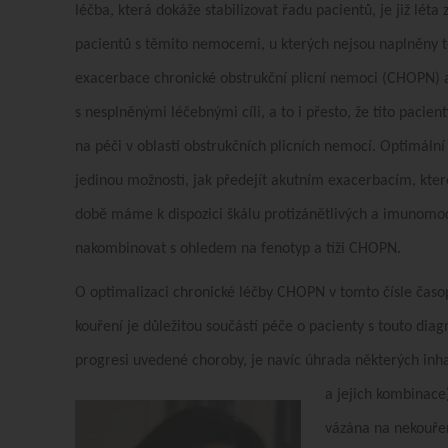
léčba, která dokáže stabilizovat řadu pacientů, je již lét
pacientů s těmito nemocemi, u kterých nejsou naplněny t
exacerbace chronické obstrukční plicní nemoci (CHOPN) a 
s nesplněnými léčebnými cíli, a to i přesto, že tito paci
na péči v oblasti obstrukčních plicních nemocí. Optimální
jedinou možností, jak předejít akutním exacerbacím, kte
době máme k dispozici škálu protizánětlivých a imunomodu
nakombinovat s ohledem na fenotyp a tíži CHOPN.
O optimalizaci chronické léčby CHOPN v tomto čísle časo
kouření je důležitou součástí péče o pacienty s touto di
progresi uvedené choroby, je navíc úhrada některých inha
a jejich kombinace
vázána na nekouření