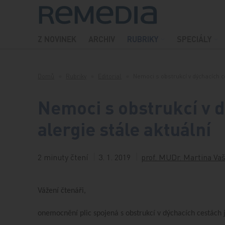
Přeskočit na obsah
Z NOVINEK
ARCHIV
RUBRIKY
SPECIÁLY
Domů
Rubriky
Editorial
Nemoci s obstrukcí v dýchacích 
Nemoci s obstrukcí v d
alergie stále aktuální
2 minuty čtení
3. 1. 2019
prof. MUDr. Martina Va
Vážení čtenáři,
onemocnění plic spojená s obstrukcí v dýchacích cestách j