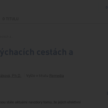
O
O TITULU
cestách a…
ýchacích cestách a
šáková, Ph.D.
Vyšlo v titulu
Remedia
sou stále aktuální navzdory tomu, že jejich efektivní