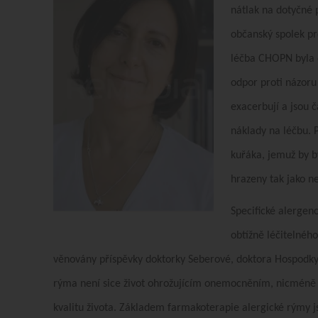
nátlak na dotyčné p
občanský spolek p
léčba CHOPN byla 
odpor proti názoru 
exacerbují a jsou č
náklady na léčbu. P
kuřáka, jemuž by by
hrazeny tak jako n
Specifické alergen
obtížně léčitelného
věnovány příspěvky doktorky Seberové, doktora Hospodky,
rýma není sice život ohrožujícím onemocněním, nicméně 
kvalitu života. Základem farmakoterapie alergické rýmy js