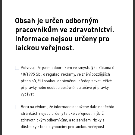
30. 12. 2025
Souhrn Lapka M. Fezolinetant. Remedia 2025; 35: 510–
517. Fezolinetant je selektivní antagonista receptoru
Obsah je určen odborným
neurokininu 3, který představuje novou…
pracovníkům ve zdravotnictví.
Informace nejsou určeny pro
Elafibranor
laickou veřejnost.
PRO PŘEDPLATITELE
29. 9. 2025
Potvrzuji, že jsem odborníkem ve smyslu §2a Zákona č.
Úvod Primární biliární cholangitida (PBC) představuje
40/1995 Sb., o regulaci reklamy, ve znění pozdějších
chronické autoimunitní onemocnění jater, které se rozvíjí
předpisů, čili osobou oprávněnou předepisovat léčivé
na podkladě kombinace genetických a…
přípravky nebo osobou oprávněnou léčivé přípravky
vydávat.
Iptakopan
Beru na vědomí, že informace obsažené dále na těchto
30. 6. 2025
stránkách nejsou určeny laické veřejnosti, nýbrž
zdravotnickým odborníkům, a to se všemi riziky a
Úvod Iptakopan se dle ATC klasifikace řadí
důsledky z toho plynoucími pro laickou veřejnost.
mezi Imunosupresiva, Inhibitory komplementu (L04AJ08).
Komplementový systém zahrnuje více než 40…