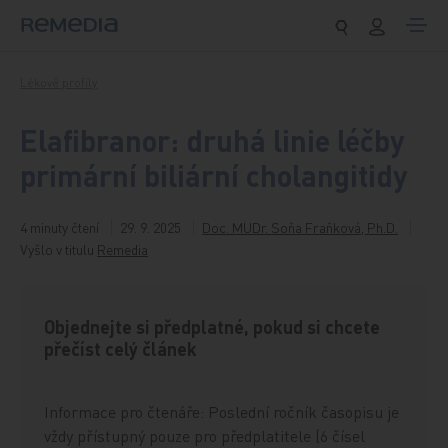
Přeskočit na obsah
Lékové profily
Elafibranor: druhá linie léčby
primární biliární cholangitidy
4 minuty čtení
29. 9. 2025
Doc. MUDr. Soňa Fraňková, Ph.D.
Vyšlo v titulu
Remedia
Objednejte si předplatné, pokud si chcete
přečíst celý článek
Informace pro čtenáře: Poslední ročník časopisu je
vždy přístupný pouze pro předplatitele (6 čísel