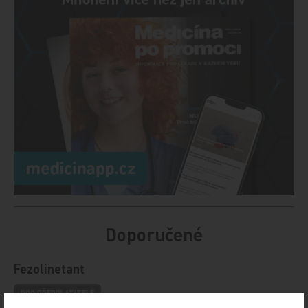
Doporučené
Fezolinetant
PRO PŘEDPLATITELE