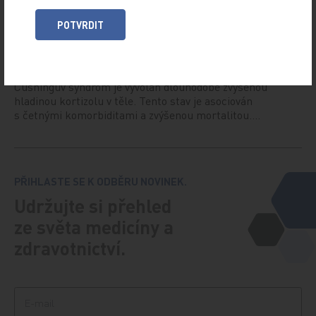
POTVRDIT
Osilodrostat
31. 3. 2025
Cushingův syndrom je vyvolán dlouhodobě zvýšenou
hladinou kortizolu v těle. Tento stav je asociován
s četnými komorbiditami a zvýšenou mortalitou.…
PŘIHLASTE SE K ODBĚRU NOVINEK.
Udržujte si přehled
ze světa medicíny a
zdravotnictví.