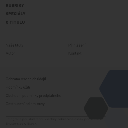
RUBRIKY
SPECIÁLY
O TITULU
Naše tituly
Přihlášení
Autoři
Kontakt
Ochrana osobních údajů
Podmínky užití
Obchodní podmínky předplatného
Odstoupení od smlouvy
Fotografie jsou ilustrační, všechny zobrazené osoby jsou modelem. Zdroj:
Shutterstock, iStock.