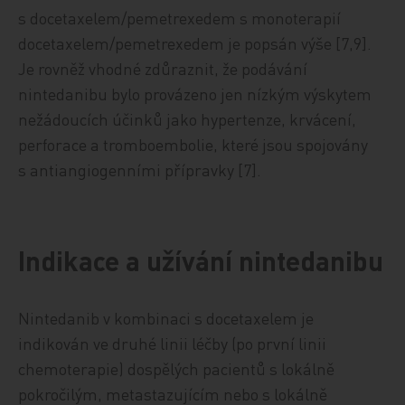
s docetaxelem/pemetrexedem s monoterapií
docetaxelem/pemetrexedem je popsán výše [7,9].
Je rovněž vhodné zdůraznit, že podávání
nintedanibu bylo provázeno jen nízkým výskytem
nežádoucích účinků jako hypertenze, krvácení,
perforace a tromboembolie, které jsou spojovány
s antiangiogenními přípravky [7].
Indikace a užívání nintedanibu
Nintedanib v kombinaci s docetaxelem je
indikován ve druhé linii léčby (po první linii
chemoterapie) dospělých pacientů s lokálně
pokročilým, metastazujícím nebo s lokálně