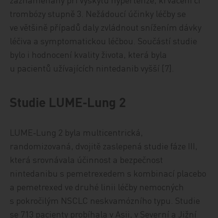
trombózy stupně 3. Nežádoucí účinky léčby se
ve většině případů daly zvládnout snížením dávky
léčiva a symptomatickou léčbou. Součástí studie
bylo i hodnocení kvality života, která byla
u pacientů užívajících nintedanib vyšší [7].
Studie LUME‑Lung 2
LUME‑Lung 2 byla multicentrická,
randomizovaná, dvojitě zaslepená studie fáze III,
která srovnávala účinnost a bezpečnost
nintedanibu s pemetrexedem s kombinací placebo
a pemetrexed ve druhé linii léčby nemocných
s pokročilým NSCLC neskvamózního typu. Studie
se 713 pacienty probíhala v Asii, v Severní a Jižní