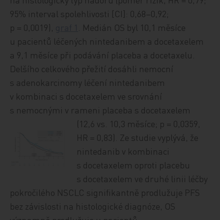
95% interval spolehlivosti [CI]: 0,68–0,92;
p = 0,0019),
graf 1
. Medián OS byl 10,1 měsíce
u pacientů léčených nintedanibem a docetaxelem
a 9,1 měsíce při podávání placeba a docetaxelu.
Delšího celkového přežití dosáhli nemocní
s adenokarcinomy léčení nintedanibem
v kombinaci s docetaxelem ve srovnání
s nemocnými v rameni placeba s docetaxelem
(12,6 vs. 10,3 měsíce; p = 0,0
359,
HR = 0,83). Ze studie vyplývá, že
nintedanib v kombinaci
s docetaxelem oproti placebu
s docetaxelem ve druhé linii léčby
pokročilého NSCLC signifikantně prodlužuje PFS
bez závislosti na histologické diagnóze, OS
významně prodlužuje u pacientů