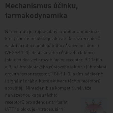
Mechanismus účinku,
farmakodynamika
Nintedanib je trojnásobný inhibitor angiokináz,
který současně blokuje aktivitu kináz receptorů
vaskulárního endoteliálního růstového faktoru
(VEGFR 1–3), destičkového růstového faktoru
(platelet derived growth factor receptor, PDGFR α
a ß) a fibroblastového růstového faktoru (fibroblast
growth factor receptor, FGFR 1–3) a tím následně
i signální dráhy, které aktivace těchto receptorů
spouštějí. Nintedanib se kompetitivně váže
na vazebnou kapsu těchto
receptorů pro adenosintrifosfát
(ATP) a blokuje intracelulární