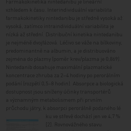
Farmakokinetika nintedanibu je lineární
vzhledem k času. Interindividuální variabilita
farmakokinetiky nintedanibu je středně vysoká až
vysoká, zatímco intraindividuální variabilita je
nízká až střední. Distribuční kinetika nintedanibu
je nejméně dvojfázová. Léčivo se váže na bílkoviny,
predominantně na albumin, a je distribuováno
zejména do plazmy (poměr krev/plazma je 0,869).
Nintedanib dosahuje maximální plazmatické
koncentrace zhruba za 2–4 hodiny po perorálním
podání (rozpětí 0,5–8 hodin). Absorpce a biologická
dostupnost jsou sníženy účinky transportérů
a významným metabolismem při prvním
průchodu játry, k absorpci perorálně podaného lé
ku ve střevě dochází jen ve 4,7 %
[2]. Rovnovážného stavu