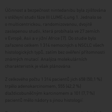
Účinnost a bezpečnost nintedanibu byla zjišťována
v stěžejní studii fáze III LUME‑Lung 1. Jednalo se
o multicentrickou, randomizovanou, dvojitě
zaslepenou studii, která probíhala ve 27 zemích
v Evropě, Asii a v jižní Africe [7]. Do studie bylo
zařazeno celkem 1 314 nemocných s NSCLC všech
histologických typů, zatím bez ověření přítomnosti
známých mutací. Analýza molekulárních
charakteristik je však plánována.
Z celkového počtu 1 314 pacientů jich 658 (50,1 %)
trpělo adenokarcinomem, 555 (42,2 %)
dlaždicobuněčným karcinomem a 101 (7,7 %)
pacientů mělo nádory s jinou histologií.