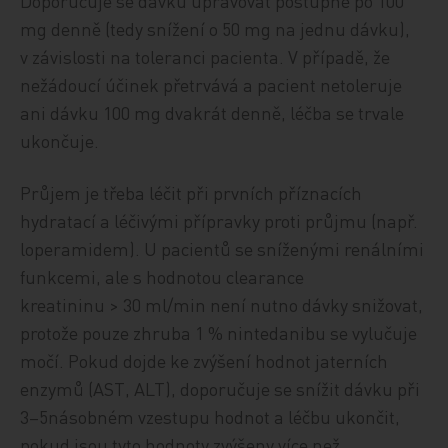
Doporučuje se dávku upravovat postupně po 100
mg denně (tedy snížení o 50 mg na jednu dávku),
v závislosti na toleranci pacienta. V případě, že
nežádoucí účinek přetrvává a pacient netoleruje
ani dávku 100 mg dvakrát denně, léčba se trvale
ukončuje.
Průjem je třeba léčit při prvních příznacích
hydratací a léčivými přípravky proti průjmu (např.
loperamidem). U pacientů se sníženými renálními
funkcemi, ale s hodnotou clearance
kreatininu > 30 ml/min není nutno dávky snižovat,
protože pouze zhruba 1 % nintedanibu se vylučuje
močí. Pokud dojde ke zvýšení hodnot jaterních
enzymů (AST, ALT), doporučuje se snížit dávku při
3–5násobném vzestupu hodnot a léčbu ukončit,
pokud jsou tyto hodnoty zvýšeny více než