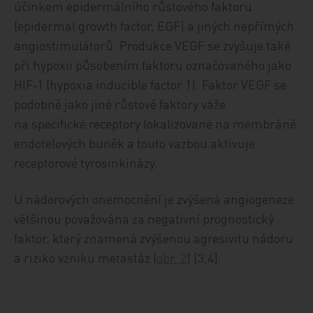
účinkem epidermálního růstového faktoru
(epidermal growth factor, EGF) a jiných nepřímých
angiostimulátorů. Produkce VEGF se zvyšuje také
při hypoxii působením faktoru označovaného jako
HIF‑1 (hypoxia inducible factor 1). Faktor VEGF se
podobně jako jiné růstové faktory váže
na specifické receptory lokalizované na membráně
endotelových buněk a touto vazbou aktivuje
receptorové tyrosinkinázy.
U nádorových onemocnění je zvýšená angiogeneze
většinou považována za negativní prognostický
faktor, který znamená zvýšenou agresivitu nádoru
a riziko vzniku metastáz (
obr. 2
) [3,4].