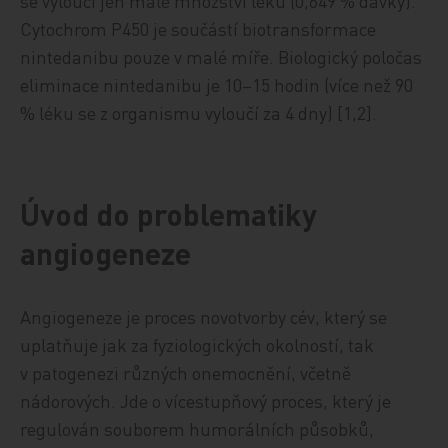
se vyloučí jen malé množství léku (0,649 % dávky).
Cytochrom P450 je součástí biotransformace
nintedanibu pouze v malé míře. Biologický poločas
eliminace nintedanibu je 10–15 hodin (více než 90
% léku se z organismu vyloučí za 4 dny) [1,2].
Úvod do problematiky
angiogeneze
Angiogeneze je proces novotvorby cév, který se
uplatňuje jak za fyziologických okolností, tak
v patogenezi různých onemocnění, včetně
nádorových. Jde o vícestupňový proces, který je
regulován souborem humorálních působků,