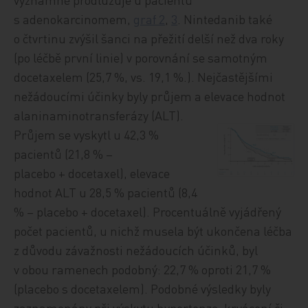
s adenokarcinomem,
graf 2
,
3
. Nintedanib také
o čtvrtinu zvýšil šanci na přežití delší než dva roky
(po léčbě první linie) v porovnání se samotným
docetaxelem (25,7 %, vs. 19,1 %.). Nejčastějšími
nežádoucími účinky byly průjem a elevace hodnot
alaninaminotransferázy (ALT).
Průjem se vyskytl u 42,3 %
pacientů (21,8 % –
placebo + docetaxel), elevace
hodnot ALT u 28,5 % pacientů (8,4
% – placebo + docetaxel). Procentuálně vyjádřený
počet pacientů, u nichž musela být ukončena léčba
z důvodu závažnosti nežádoucích účinků, byl
v obou ramenech podobný: 22,7 % oproti 21,7 %
(placebo s docetaxelem). Podobné výsledky byly
zaznamenány při výskytu hypertenze, krvácení či