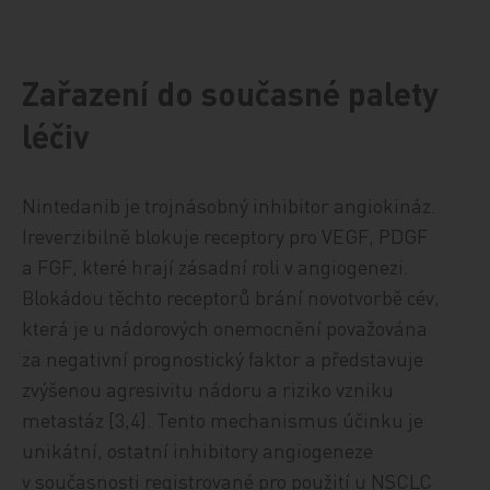
Zařazení do současné palety
léčiv
Nintedanib je trojnásobný inhibitor angiokináz.
Ireverzibilně blokuje receptory pro VEGF, PDGF
a FGF, které hrají zásadní roli v angiogenezi.
Blokádou těchto receptorů brání novotvorbě cév,
která je u nádorových onemocnění považována
za negativní prognostický faktor a představuje
zvýšenou agresivitu nádoru a riziko vzniku
metastáz [3,4]. Tento mechanismus účinku je
unikátní, ostatní inhibitory angiogeneze
v současnosti registrované pro použití u NSCLC