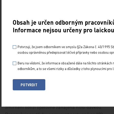
Nintedanib je vyráběn ve formě želatinových
Obsah je určen odborným pracovníků
tobolek o síle 100 mg a 150 mg. ­Užívá se ­perorálně,
Informace nejsou určeny pro laickou
nejlépe s jídlem. Doporučená dávka je 200 mg
dvakrát denně, což je také maximální denní dávka.
Nepodává se ve stejný den jako docetaxel ‚ který je
Potvrzuji, že jsem odborníkem ve smyslu §2a Zákona č. 40/1995 Sb.,
podáván první den 21denního léčebného cyklu.
osobou oprávněnou předepisovat léčivé přípravky nebo osobou opr
Nintedanib se tedy podává 2.–21. den. Léčba
Beru na vědomí, že informace obsažené dále na těchto stránkách n
nintedanibem pokračuje i po ukončení léčby
odborníkům, a to se všemi riziky a důsledky z toho plynoucími pro l
docetaxelem až do progrese onemocnění či
do nepřijatelné toxicity [1].
POTVRDIT
Pokud se objeví závažné nežádoucí účinky, může
být léčba dočasně přerušena a po odeznění nebo
zmírnění obtíží opětovně zahájena nižší dávkou.