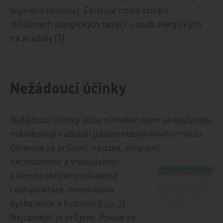
sójového lecitinu). Existuje riziko vzniku
zkřížených alergických reakcí u osob alergických
na arašídy [1].
Nežádoucí účinky
Nežádoucí účinky léčby nintedanibem se nejčastěji
manifestují v oblasti gastrointestinálního traktu.
Objevuje se průjem, nauzea, zvracení,
nechutenství a v souvis
losti
s těmito obtížemi následně
i dehydratace, minerálová
dysbalance a hubnutí (
tab. 2
).
Nejčastější je průjem. Pokud se