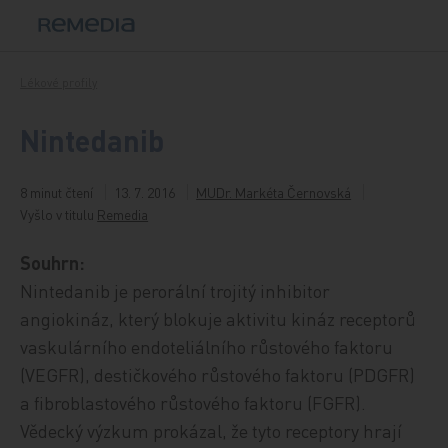
Přeskočit na obsah
Lékové profily
Nintedanib
8 minut čtení
13. 7. 2016
MUDr. Markéta Černovská
Vyšlo v titulu
Remedia
Souhrn:
Nintedanib je perorální trojitý inhibitor
angiokináz, který blokuje aktivitu kináz receptorů
vaskulárního endoteliálního růstového faktoru
(VEGFR), destičkového růstového faktoru (PDGFR)
a fibroblastového růstového faktoru (FGFR).
Vědecký výzkum prokázal, že tyto receptory hrají