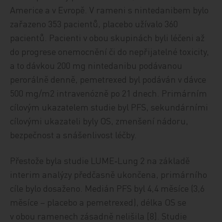
Americe a v Evropě. V rameni s nintedanibem bylo
zařazeno 353 pacientů, placebo užívalo 360
pacientů. Pacienti v obou skupinách byli léčeni až
do progrese onemocnění či do nepřijatelné toxicity,
a to dávkou 200 mg nintedanibu podávanou
perorálně denně, pemetrexed byl podáván v dávce
500 mg/m2 intravenózně po 21 dnech. Primárním
cílovým ukazatelem studie byl PFS, sekundárními
cílovými ukazateli byly OS, zmenšení nádoru,
bezpečnost a snášenlivost léčby.
Přestože byla studie LUME‑Lung 2 na základě
interim analýzy předčasně ukončena, primárního
cíle bylo dosaženo. Medián PFS byl 4,4 měsíce (3,6
měsíce – placebo a pemetrexed), délka OS se
v obou ramenech zásadně nelišila [8]. Studie