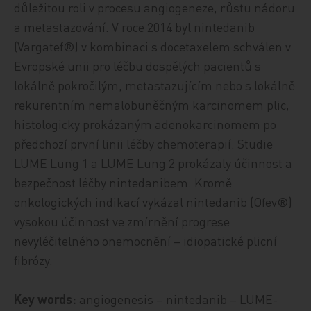
důležitou roli v procesu angiogeneze, růstu nádoru
a metastazování. V roce 2014 byl nintedanib
(Vargatef®) v kombinaci s docetaxelem schválen v
Evropské unii pro léčbu dospělých pacientů s
lokálně pokročilým, metastazujícím nebo s lokálně
rekurentním nemalobuněčným karcinomem plic,
histologicky prokázaným adenokarcinomem po
předchozí první linii léčby chemoterapií. Studie
LUME Lung 1 a LUME Lung 2 prokázaly účinnost a
bezpečnost léčby nintedanibem. Kromě
onkologických indikací vykázal nintedanib (Ofev®)
vysokou účinnost ve zmírnění progrese
nevyléčitelného onemocnění – idiopatické plicní
fibrózy.
Key words:
angiogenesis – nintedanib – LUME-