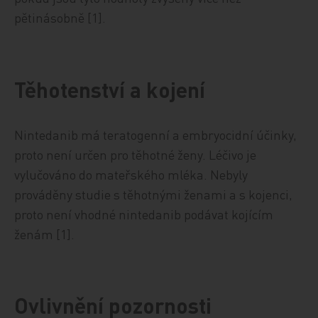
pětinásobně [1].
Těhotenství a kojení
Nintedanib má teratogenní a embryocidní účinky,
proto není určen pro těhotné ženy. Léčivo je
vylučováno do mateřského mléka. Nebyly
prováděny studie s těhotnými ženami a s kojenci,
proto není vhodné nintedanib podávat kojícím
ženám [1].
Ovlivnění pozornosti