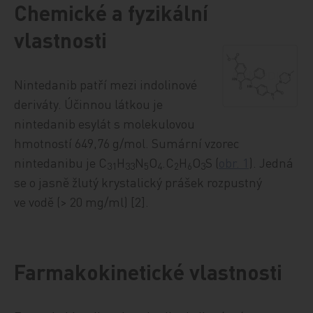
Chemické a fyzikální
vlastnosti
Nintedanib patří mezi indolinové
deriváty. Účinnou látkou je
nintedanib esylát s molekulovou
hmotností 649,76 g/mol. Sumární vzorec
nintedanibu je C
H
N
O
.C
H
O
S (
obr. 1
). Jedná
31
33
5
4
2
6
3
se o jasně žlutý krystalický prášek rozpustný
ve vodě (> 20 mg/ml) [2].
Farmakokinetické vlastnosti