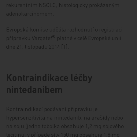
rekurentním NSCLC, histologicky prokázaným
adenokarcinomem.
Evropská komise udělila rozhodnutí o registraci
®
přípravku Vargatef
platné v celé Evropské unii
dne 21. listopadu 2014 [1].
Kontraindikace léčby
nintedanibem
Kontraindikací podávání přípravku je
hypersenzitivita na nintedanib, na arašídy nebo
na sóju (jedna tobolka obsahuje 1,2 mg sójového
lecitinu, v případě síly 150 mg obsahuje 1,8 mg