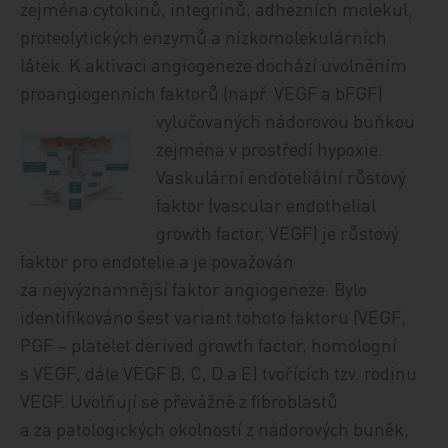
zejména cytokinů, integrinů, adhezních molekul,
proteolytických enzymů a nízkomolekulárních
látek. K aktivaci angiogeneze dochází uvolněním
proangiogenních faktorů (např. VEGF a bFGF)
vylučovaných
nádorovou buňkou
zejména v prostředí hypoxie.
Vaskulární endoteliální růstový
faktor (vascular endothelial
growth factor, VEGF) je růstový
faktor pro endotelie a je považován
za nejvýznamnější faktor angiogeneze. Bylo
identifikováno šest variant tohoto faktoru (VEGF,
PGF – platelet derived growth factor, homologní
s VEGF, dále VEGF B, C, D a E) tvořících tzv. rodinu
VEGF. Uvolňují se převážně z fibroblastů
a za patologických okolností z nádorových buněk,