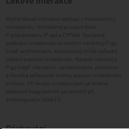
Lékové interakce
Možné lékové interakce vyplývají z metabolismu
nintedanibu. Nintedanib je substrátem
P‑glykoproteinu (P‑gp) a CYP3A4. Současné
podávání nintedanibu se silnými inhibitory P‑gp
(např. erythromycin, ketoconazol) může způsobit
zvýšení expozice nintedanibu. Naopak induktory
P‑gp (např. rifampicin, carbamazepin, phenytoin
a třezalka tečkovaná) mohou expozici nintedanibu
snižovat. Při terapii nintedanibem je vhodné
sledování koagulačních parametrů při
antikoagulační léčbě [1].
Dávkování