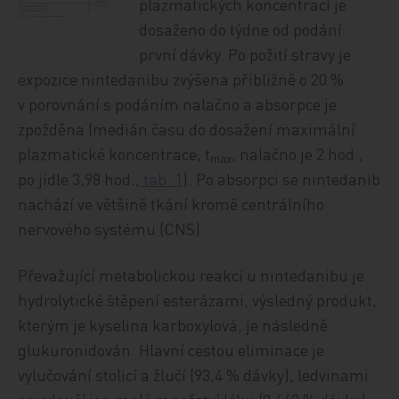
plazmatických koncentrací je
dosaženo do týdne od podání
první dávky. Po požití stravy je
expozice nintedanibu zvýšena přibližně o 20 %
v porovnání s podáním nalačno a absorpce je
zpožděna (medián času do dosažení maximální
plazmatické koncentrace, t
, nalačno je 2 hod.,
max
po jídle 3,98 hod.,
tab. 1
). Po absorpci se nintedanib
nachází ve většině tkání kromě centrálního
nervového systému (CNS).
Převažující metabolickou reakcí u nintedanibu je
hydrolytické štěpení esterázami, výsledný produkt,
kterým je kyselina karboxylová, je následně
glukuronidován. Hlavní cestou eliminace je
vylučování stolicí a žlučí (93,4 % dávky), ledvinami