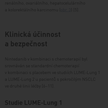
renálního, ovariálního, hepatocelulárního
a kolorektálního karcinomu (
obr. 3
) [5].
Klinická účinnost
a bezpečnost
Nintedanib v kombinaci s chemoterapií byl
srovnáván se standardní chemoterapií
v kombinaci s placebem ve studiích LUME‑Lung 1
a LUME‑Lung 2 u pacientů s pokročilým NSCLC
ve druhé linii léčby [6–11].
Studie LUME‑Lung 1