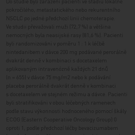
Do studie byli zařazeni pacienti ve stadiu lokálně
pokročilého, metastatického nebo rekurentního
NSCLC po jedné předchozí linii chemoterapie.
Ve studii převažovali muži (72,7 %) a většina
nemocných byla neasijské rasy (81,6 %). Pacienti
byli randomizováni v poměru 1 : 1 k léčbě
nintedanibem v dávce 200 mg podávané perorálně
dvakrát denně v kombinaci s docetaxelem
aplikovaným intravenózně každých 21 dnů
(n = 655) v dávce 75 mg/m2 nebo k podávání
placeba perorálně dvakrát denně v kombinaci
s docetaxelem ve stejném režimu a dávce. Pacienti
byli stratifikováni v obou léčebných ramenech
podle stavu výkonnosti hodnoceného pomocí škály
ECOG (Eastern Cooperative Oncology Group) 0
oproti 1, podle předchozí léčby bevacizumabem