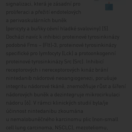
signalizaci, která je zásadní pro
proliferaci a přežití endotelových
a perivaskulárních buněk
(pericyty a buňky cévní hladké svaloviny) [5].
Dochází navíc k inhibici proteinové tyrosinkinázy
podobné Fms – (Flt)‑3, proteinové tyrosinkinázy
specifické pro lymfocyty (Lck) a protoonkogenní
proteinové tyrosinkinázy Src (Src). Inhibicí
receptorových i nereceptorových kináz brání
nintedanib nádorové neoangiogenezi, porušuje
integritu nádorové tkáně, znemožňuje růst a šíření
nádorových buněk a dezintegruje mikrocirkulaci
nádoru [6]. V rámci klinických studií byla/je
účinnost nintedanibu zkoumána
u nemalobuněčného karcinomu plic (non‑small
cell lung carcinoma, NSCLC), mezoteliomu,