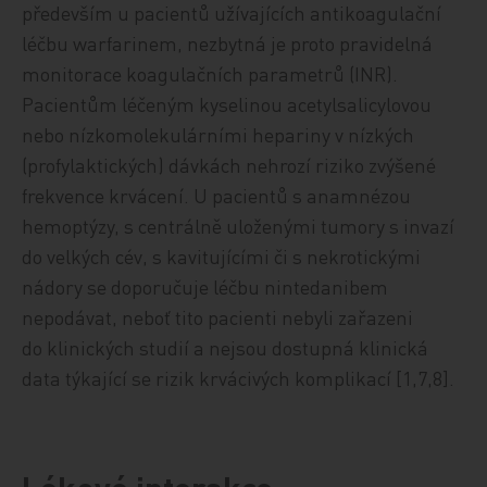
především u pacientů užívajících antikoagulační
léčbu warfarinem, nezbytná je proto pravidelná
monitorace koagulačních parametrů (INR).
Pacientům léčeným kyselinou acetylsalicylovou
nebo nízkomolekulárními hepariny v nízkých
(profylaktických) dávkách nehrozí riziko zvýšené
frekvence krvácení. U pacientů s anamnézou
hemoptýzy, s centrálně uloženými tumory s invazí
do velkých cév, s kavitujícími či s nekrotickými
nádory se doporučuje léčbu nintedanibem
nepodávat, neboť tito pacienti nebyli zařazeni
do klinických studií a nejsou dostupná klinická
data týkající se rizik krvácivých komplikací [1,7,8].