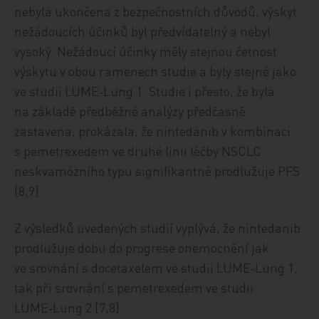
nebyla ukončena z bezpečnostních důvodů, výskyt
nežádoucích účinků byl předvídatelný a nebyl
vysoký. Nežádoucí účinky měly stejnou četnost
výskytu v obou ramenech studie a byly stejné jako
ve studii LUME‑Lung 1. Studie i přesto, že byla
na základě předběžné analýzy předčasně
zastavena, prokázala, že nintedanib v kombinaci
s pemetrexedem ve druhé linii léčby NSCLC
neskvamózního typu signifikantně prodlužuje PFS
[8,9].
Z výsledků uvedených studií vyplývá, že nintedanib
prodlužuje dobu do progrese onemocnění jak
ve srovnání s docetaxelem ve studii LUME‑Lung 1,
tak při srovnání s pemetrexedem ve studii
LUME‑Lung 2 [7,8].