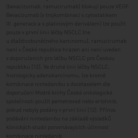
(bevacizumab, ramucirumab) blokují pouze VEGF.
Bevacizumab (v trojkombinaci s cytostatikem
III. generace a s platinovým derivátem) lze použít
pouze v první linii léčby NSCLC (ne
u dlaždicobuněčného karcinomu), ramucirumab
není v České republice hrazen ani není uveden
v doporučeních pro léčbu NSCLC pro Českou
republiku [12]. Ve druhé linii léčby NSCLC,
histologicky adenokarcinomu, lze kromě
kombinace nintedanibu s docetaxelem dle
doporučení Modré knihy České onkologické
společnosti použít pemetrexed nebo erlotinib,
pokud nebyly podány v první linii [12]. Přínos
podávání nintedanibu na základě výsledků
klinických studií porovnávajících účinnost
kombinace nintedanib