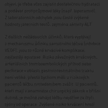
objeví, je třeba včas zajistit dostatečnou hydrataci
a podávat protiprůjmové léky (např. loperamid).
Z laboratorních odchylek jsou časté zvýšené
hodnoty jaterních testů, zejména aktivity ALT.
Z dalších nežádoucích účinků, které vyplývají
z mechanismu účinku samotného léčiva (inhibice
VEGF), jsou to různé krvácivé komplikace,
nejčastěji epistaxe. Riziko závažných krvácivých,
arteriálních tromboembolických příhod nebo
perforace v oblasti gastrointestinálního traktu
není veliké, přesto bychom měli u rizikových
pacientů léčbu nintedanibem zvážit. U pacientů,
kteří mají v anamnéze chirurgický zákrok v břišní
dutině, je možné zahájit léčbu nejdříve za čtyři
týdny od operace. Zvýšené riziko krvácení hrozí