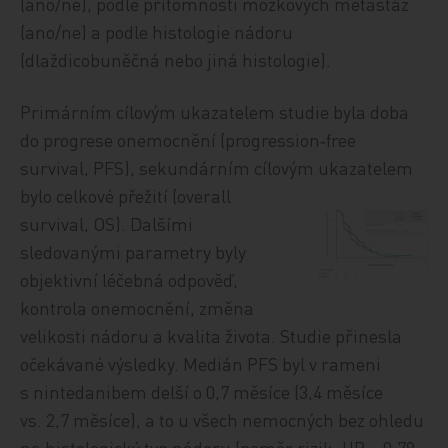
(ano/ne), podle přítomnosti mozkových metastáz
(ano/ne) a podle histologie nádoru
(dlaždicobuněčná nebo jiná histologie).
Primárním cílovým ukazatelem studie byla doba
do progrese onemocnění (progression‑free
survival, PFS), sekundárním cílovým ukazatelem
bylo celkové
přežití (overall
survival, OS). Dalšími
sledovanými parametry byly
objektivní léčebná odpověď,
kontrola onemocnění, změna
velikosti nádoru a kvalita života. Studie přinesla
očekávané výsledky. Medián PFS byl v rameni
s nintedanibem delší o 0,7 měsíce (3,4 měsíce
vs. 2,7 měsíce), a to u všech nemocných bez ohledu
na histologický typ nádoru (poměr rizik, HR = 0,79;