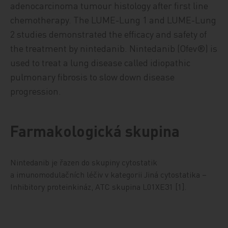
adenocarcinoma tumour histology after first line
chemotherapy. The LUME-Lung 1 and LUME-Lung
2 studies demonstrated the efficacy and safety of
the treatment by nintedanib. Nintedanib (Ofev®) is
used to treat a lung disease called idiopathic
pulmonary fibrosis to slow down disease
progression.
Farmakologická skupina
Nintedanib je řazen do skupiny cytostatik
a imunomodulačních léčiv v kategorii Jiná cytostatika –
Inhibitory proteinkináz, ATC skupina L01XE31 [1].